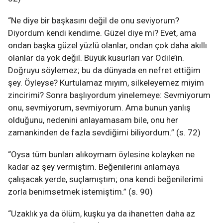
“Ne diye bir başkasını değil de onu seviyorum?
Diyordum kendi kendime. Güzel diye mi? Evet, ama
ondan başka güzel yüzlü olanlar, ondan çok daha akıllı
olanlar da yok değil. Büyük kusurları var Odile’in.
Doğruyu söylemez; bu da dünyada en nefret ettiğim
şey. Öyleyse? Kurtulamaz mıyım, silkeleyemez miyim
zincirimi? Sonra başlıyordum yinelemeye: Sevmiyorum
onu, sevmiyorum, sevmiyorum. Ama bunun yanlış
olduğunu, nedenini anlayamasam bile, onu her
zamankinden de fazla sevdiğimi biliyordum.” (s. 72)
“Oysa tüm bunları alıkoymam öylesine kolayken ne
kadar az şey vermiştim. Beğenilerini anlamaya
çalışacak yerde, suçlamıştım; ona kendi beğenilerimi
zorla benimsetmek istemiştim.” (s. 90)
“Uzaklık ya da ölüm, kuşku ya da ihanetten daha az