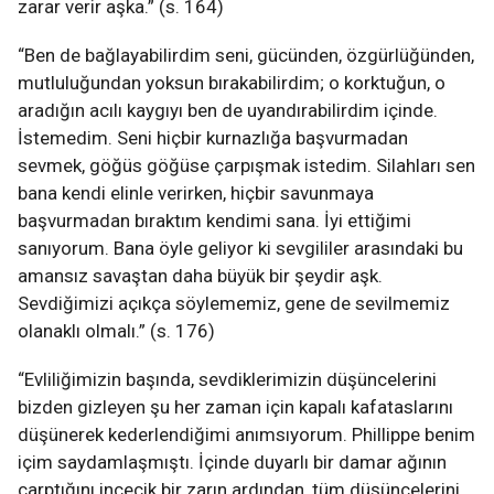
zarar verir aşka.” (s. 164)
“Ben de bağlayabilirdim seni, gücünden, özgürlüğünden,
mutluluğundan yoksun bırakabilirdim; o korktuğun, o
aradığın acılı kaygıyı ben de uyandırabilirdim içinde.
İstemedim. Seni hiçbir kurnazlığa başvurmadan
sevmek, göğüs göğüse çarpışmak istedim. Silahları sen
bana kendi elinle verirken, hiçbir savunmaya
başvurmadan bıraktım kendimi sana. İyi ettiğimi
sanıyorum. Bana öyle geliyor ki sevgililer arasındaki bu
amansız savaştan daha büyük bir şeydir aşk.
Sevdiğimizi açıkça söylememiz, gene de sevilmemiz
olanaklı olmalı.” (s. 176)
“Evliliğimizin başında, sevdiklerimizin düşüncelerini
bizden gizleyen şu her zaman için kapalı kafataslarını
düşünerek kederlendiğimi anımsıyorum. Phillippe benim
içim saydamlaşmıştı. İçinde duyarlı bir damar ağının
çarptığını incecik bir zarın ardından, tüm düşüncelerini,