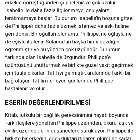
erkekle görüştüğünden şüphelenir ve çok üzülür.
Isabelle ile daha fazla ilgilenmeye, onu yalnız
bırakmamaya başlar. Bu durum Isabelle’in hoşuna gitse
de Phillippe’i daha fazla üzmek istemez ve eski haline
geri döner. Bir oğulları olur ama Phillippe, ne oğluyla ne
de eşiyle ilgilenir, Solange’un başka birini sevdiğini
öğrenmiştir ve bu yüzden çok üzgündür. Durumun
farkında olan Isabelle de üzgündür. Phillippe’e
üzüntüsünü unutturmak ve birlikte güzel vakit geçirmek
için tatile çıkarlar. Tatil iyi gelmiştir, aralarında farklı bir
bağ oluşur. Tatilin ilerleyen günlerinde Phillippe
hastalanır ve ölür.
ESERİN DEĞERLENDİRİLMESİ
Kitab, tutkulu bir bağlılık gereksinimini hayatı boyunca
farklı kişilere yönelten Phillippe üzerinden; okuru, aşk ve
evlilik üzerine derin düşüncelere sürüklüyor. Phillippe ile
birlikte bir erkeğin; çocukluktan itibaren ölümüne kadar,