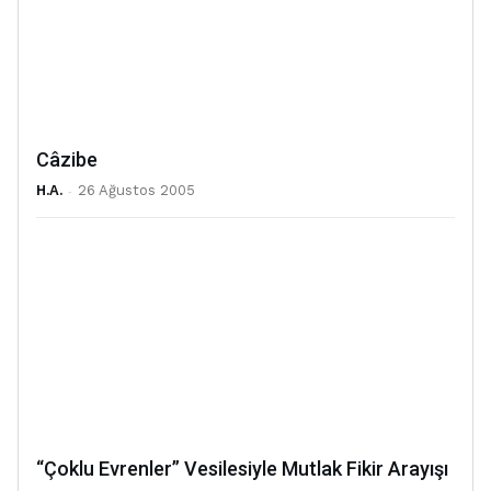
Câzibe
H.A.
-
26 Ağustos 2005
“Çoklu Evrenler” Vesilesiyle Mutlak Fikir Arayışı