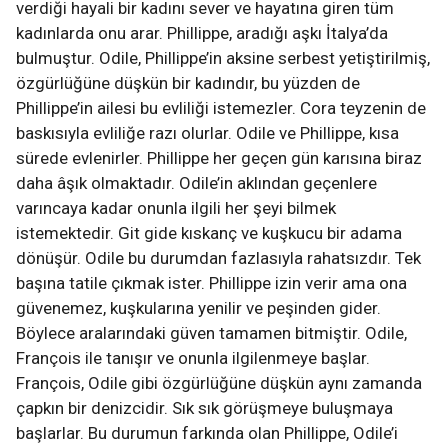
verdiği hayali bir kadını sever ve hayatına giren tüm
kadınlarda onu arar. Phillippe, aradığı aşkı İtalya’da
bulmuştur. Odile, Phillippe’in aksine serbest yetiştirilmiş,
özgürlüğüne düşkün bir kadındır, bu yüzden de
Phillippe’in ailesi bu evliliği istemezler. Cora teyzenin de
baskısıyla evliliğe razı olurlar. Odile ve Phillippe, kısa
sürede evlenirler. Phillippe her geçen gün karısına biraz
daha âşık olmaktadır. Odile’in aklından geçenlere
varıncaya kadar onunla ilgili her şeyi bilmek
istemektedir. Git gide kıskanç ve kuşkucu bir adama
dönüşür. Odile bu durumdan fazlasıyla rahatsızdır. Tek
başına tatile çıkmak ister. Phillippe izin verir ama ona
güvenemez, kuşkularına yenilir ve peşinden gider.
Böylece aralarındaki güven tamamen bitmiştir. Odile,
François ile tanışır ve onunla ilgilenmeye başlar.
François, Odile gibi özgürlüğüne düşkün aynı zamanda
çapkın bir denizcidir. Sık sık görüşmeye buluşmaya
başlarlar. Bu durumun farkında olan Phillippe, Odile’i