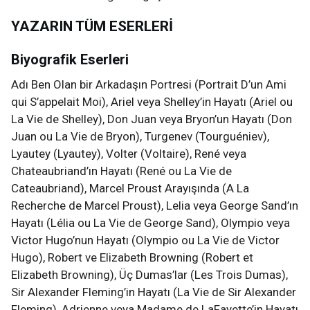
YAZARIN TÜM ESERLERİ
Biyografik Eserleri
Adı Ben Olan bir Arkadaşın Portresi (Portrait D’un Ami
qui S’appelait Moi), Ariel veya Shelley’in Hayatı (Ariel ou
La Vie de Shelley), Don Juan veya Bryon’un Hayatı (Don
Juan ou La Vie de Bryon), Turgenev (Tourguéniev),
Lyautey (Lyautey), Volter (Voltaire), René veya
Chateaubriand’ın Hayatı (René ou La Vie de
Cateaubriand), Marcel Proust Arayışında (A La
Recherche de Marcel Proust), Lelia veya George Sand’ın
Hayatı (Lélia ou La Vie de George Sand), Olympio veya
Victor Hugo’nun Hayatı (Olympio ou La Vie de Victor
Hugo), Robert ve Elizabeth Browning (Robert et
Elizabeth Browning), Üç Dumas’lar (Les Trois Dumas),
Sir Alexander Fleming’in Hayatı (La Vie de Sir Alexander
Fleming), Adrienne veya Madame de LaFayette’in Hayatı