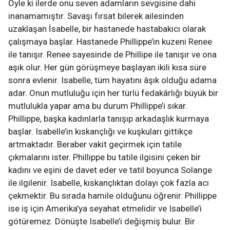
Öyle ki ilerde onu seven adamların sevgisine dahi
inanamamıştır. Savaşı fırsat bilerek ailesinden
uzaklaşan İsabelle, bir hastanede hastabakıcı olarak
çalışmaya başlar. Hastanede Phillippe’in kuzeni Renee
ile tanışır. Renee sayesinde de Phillipe ile tanışır ve ona
aşık olur. Her gün görüşmeye başlayan ikili kısa süre
sonra evlenir. Isabelle, tüm hayatını âşık olduğu adama
adar. Onun mutluluğu için her türlü fedakârlığı büyük bir
mutlulukla yapar ama bu durum Phillippe’i sıkar.
Phillippe, başka kadınlarla tanışıp arkadaşlık kurmaya
başlar. Isabelle’in kıskançlığı ve kuşkuları gittikçe
artmaktadır. Beraber vakit geçirmek için tatile
çıkmalarını ister. Phillippe bu tatile ilgisini çeken bir
kadını ve eşini de davet eder ve tatil boyunca Solange
ile ilgilenir. Isabelle, kıskançlıktan dolayı çok fazla acı
çekmektir. Bu sırada hamile olduğunu öğrenir. Phillippe
ise iş için Amerika’ya seyahat etmelidir ve Isabelle’i
götüremez. Dönüşte Isabelle’i değişmiş bulur. Bir