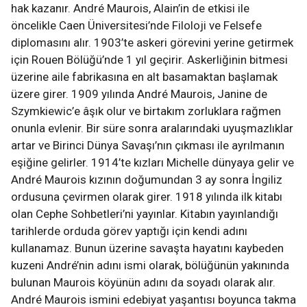
hak kazanır. André Maurois, Alain’in de etkisi ile
öncelikle Caen Üniversitesi’nde Filoloji ve Felsefe
diplomasını alır. 1903’te askeri görevini yerine getirmek
için Rouen Bölüğü’nde 1 yıl geçirir. Askerliğinin bitmesi
üzerine aile fabrikasına en alt basamaktan başlamak
üzere girer. 1909 yılında André Maurois, Janine de
Szymkiewic’e âşık olur ve birtakım zorluklara rağmen
onunla evlenir. Bir süre sonra aralarındaki uyuşmazlıklar
artar ve Birinci Dünya Savaşı’nın çıkması ile ayrılmanın
eşiğine gelirler. 1914’te kızları Michelle dünyaya gelir ve
André Maurois kızının doğumundan 3 ay sonra İngiliz
ordusuna çevirmen olarak girer. 1918 yılında ilk kitabı
olan Cephe Sohbetleri’ni yayınlar. Kitabın yayınlandığı
tarihlerde orduda görev yaptığı için kendi adını
kullanamaz. Bunun üzerine savaşta hayatını kaybeden
kuzeni André’nin adını ismi olarak, bölüğünün yakınında
bulunan Maurois köyünün adını da soyadı olarak alır.
André Maurois ismini edebiyat yaşantısı boyunca takma