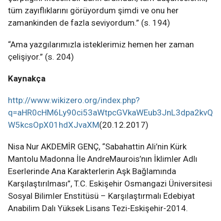
tüm zayıflıklarını görüyordum şimdi ve onu her
zamankinden de fazla seviyordum.” (s. 194)
“Ama yazgılarımızla isteklerimiz hemen her zaman
çelişiyor.” (s. 204)
Kaynakça
http://www.wikizero.org/index.php?
q=aHR0cHM6Ly90ci53aWtpcGVkaWEub3JnL3dpa2kvQ
W5kcsOpX01hdXJvaXM
(20.12.2017)
Nisa Nur AKDEMİR GENÇ, “Sabahattin Ali’nin Kürk
Mantolu Madonna İle AndreMaurois’nın İklimler Adlı
Eserlerinde Ana Karakterlerin Aşk Bağlamında
Karşılaştırılması”, T.C. Eskişehir Osmangazi Üniversitesi
Sosyal Bilimler Enstitüsü – Karşılaştırmalı Edebiyat
Anabilim Dalı Yüksek Lisans Tezi-Eskişehir-2014.