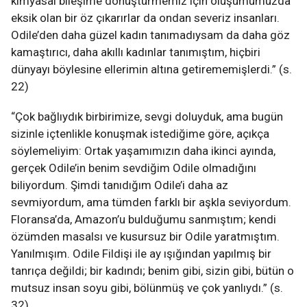
kimyasal bileşime dönüştürmemiz için oluşumumuzda
eksik olan bir öz çıkarırlar da ondan severiz insanları.
Odile’den daha güzel kadın tanımadıysam da daha göz
kamaştırıcı, daha akıllı kadınlar tanımıştım, hiçbiri
dünyayı böylesine ellerimin altına getirememişlerdi.” (s.
22)
“Çok bağlıydık birbirimize, sevgi doluyduk, ama bugün
sizinle içtenlikle konuşmak istediğime göre, açıkça
söylemeliyim: Ortak yaşamımızın daha ikinci ayında,
gerçek Odile’in benim sevdiğim Odile olmadığını
biliyordum. Şimdi tanıdığım Odile’i daha az
sevmiyordum, ama tümden farklı bir aşkla seviyordum.
Floransa’da, Amazon’u bulduğumu sanmıştım; kendi
özümden masalsı ve kusursuz bir Odile yaratmıştım.
Yanılmışım. Odile Fildişi ile ay ışığından yapılmış bir
tanrıça değildi; bir kadındı; benim gibi, sizin gibi, bütün o
mutsuz insan soyu gibi, bölünmüş ve çok yanlıydı.” (s.
32)