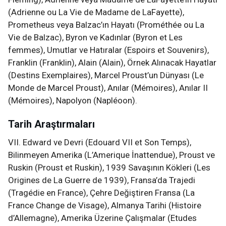
(Adrienne ou La Vie de Madame de LaFayette),
Prometheus veya Balzac’ın Hayatı (Prométhée ou La
Vie de Balzac), Byron ve Kadınlar (Byron et Les
femmes), Umutlar ve Hatıralar (Espoirs et Souvenirs),
Franklin (Franklin), Alain (Alain), Örnek Alınacak Hayatlar
(Destins Exemplaires), Marcel Proust’un Dünyası (Le
Monde de Marcel Proust), Anılar (Mémoires), Anılar II
(Mémoires), Napolyon (Napléoon).
Tarih Araştırmaları
VII. Edward ve Devri (Edouard VII et Son Temps),
Bilinmeyen Amerika (L’Amerique İnattendue), Proust ve
Ruskin (Proust et Ruskin), 1939 Savaşının Kökleri (Les
Origines de La Guerre de 1939), Fransa’da Trajedi
(Tragédie en France), Çehre Değiştiren Fransa (La
France Change de Visage), Almanya Tarihi (Histoire
d’Allemagne), Amerika Üzerine Çalışmalar (Etudes