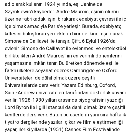
ad olarak kullanır. 1924 yılında, eşi Janine de
Szymkiewic’i kaybeder. André Maurois, eşinin ölümü
üzerine fabrikadaki işini bırakarak edebiyat çevresi ile iç
içe olmak amacıyla Paris’e yerleşir. Burada, edebiyatçı
kitlesini buluşturan yemeklerin birinde ikinci eşi olacak
Simone de Caillavet ile tanışır. Çift, 6 Eylül 1926’da
evlenir. Simone de Caillavet ile evlenmesi ve entelektüel
birliktelikleri André Maurois’nın en verimli dönemlerini
yaşamasına imkân tanır. Bu üretken dönemde eşi ile
farklı ülkelere seyahat ederek Cambrigde ve Oxford
Üniversiteleri de dâhil olmak üzere çeşitli
üniversitelerde ders verir. Yazara Edinburg, Oxford,
Saint-Andrew üniversiteleri tarafından doktorluk unvanı
verilir. 1928-1930 yılları arasında biyografisini yazdığı
Lord Byron ile ilgili İstanbul da dahil olmak üzere çeşitli
kentlerde ders verir. Bütün bu eserlerin yanı sıra haftalık
tiyatro dergilerinde yazıları çıkar ve film eleştirmenliği
yapar, ileriki yıllarda (1951) Cannes Film Festivalinde