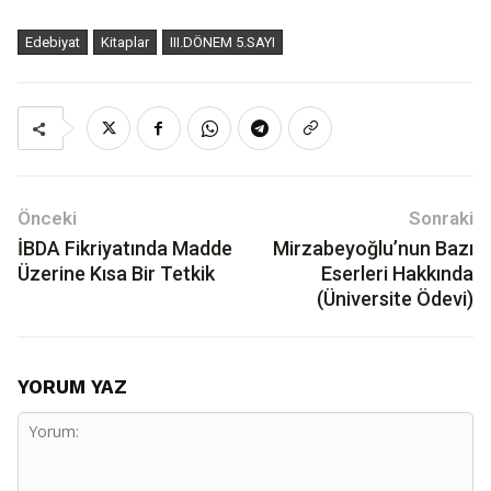
Edebiyat
Kitaplar
III.DÖNEM 5.SAYI
Önceki
Sonraki
İBDA Fikriyatında Madde
Mirzabeyoğlu’nun Bazı
Üzerine Kısa Bir Tetkik
Eserleri Hakkında
(Üniversite Ödevi)
YORUM YAZ