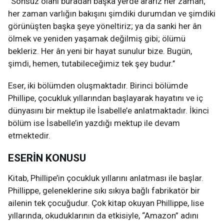
“Sonsuz olanı buradan başka yerde ararız her zaman;
her zaman varlığın bakışını şimdiki durumdan ve şimdiki
görünüşten başka şeye yöneltiriz; ya da sanki her ân
ölmek ve yeniden yaşamak değilmiş gibi; ölümü
bekleriz. Her ân yeni bir hayat sunulur bize. Bugün,
şimdi, hemen, tutabileceğimiz tek şey budur.’’
Eser, iki bölümden oluşmaktadır. Birinci bölümde
Phillipe, çocukluk yıllarından başlayarak hayatını ve iç
dünyasını bir mektup ile İsabelle’e anlatmaktadır. İkinci
bölüm ise İsabelle’in yazdığı mektup ile devam
etmektedir.
ESERİN KONUSU
Kitab, Phillipe’in çocukluk yıllarını anlatması ile başlar.
Phillippe, geleneklerine sıkı sıkıya bağlı fabrikatör bir
ailenin tek çocuğudur. Çok kitap okuyan Phillippe, lise
yıllarında, okuduklarının da etkisiyle, “Amazon” adını