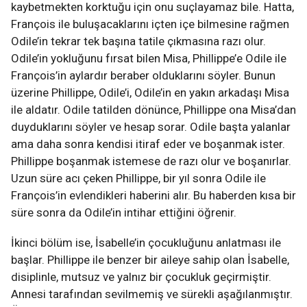
kaybetmekten korktuğu için onu suçlayamaz bile. Hatta,
François ile buluşacaklarını içten içe bilmesine rağmen
Odile’in tekrar tek başına tatile çıkmasına razı olur.
Odile’in yokluğunu fırsat bilen Misa, Phillippe’e Odile ile
François’in aylardır beraber olduklarını söyler. Bunun
üzerine Phillippe, Odile’i, Odile’in en yakın arkadaşı Misa
ile aldatır. Odile tatilden dönünce, Phillippe ona Misa’dan
duyduklarını söyler ve hesap sorar. Odile başta yalanlar
ama daha sonra kendisi itiraf eder ve boşanmak ister.
Phillippe boşanmak istemese de razı olur ve boşanırlar.
Uzun süre acı çeken Phillippe, bir yıl sonra Odile ile
François’in evlendikleri haberini alır. Bu haberden kısa bir
süre sonra da Odile’in intihar ettiğini öğrenir.
İkinci bölüm ise, İsabelle’in çocukluğunu anlatması ile
başlar. Phillippe ile benzer bir aileye sahip olan İsabelle,
disiplinle, mutsuz ve yalnız bir çocukluk geçirmiştir.
Annesi tarafından sevilmemiş ve sürekli aşağılanmıştır.