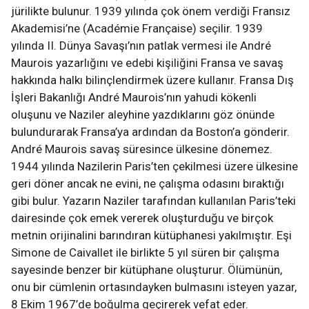
jürilikte bulunur. 1939 yılında çok önem verdiği Fransız
Akademisi’ne (Académie Française) seçilir. 1939
yılında II. Dünya Savaşı’nın patlak vermesi ile André
Maurois yazarlığını ve edebi kişiliğini Fransa ve savaş
hakkında halkı bilinçlendirmek üzere kullanır. Fransa Dış
İşleri Bakanlığı André Maurois’nın yahudi kökenli
oluşunu ve Naziler aleyhine yazdıklarını göz önünde
bulundurarak Fransa’ya ardından da Boston’a gönderir.
André Maurois savaş süresince ülkesine dönemez.
1944 yılında Nazilerin Paris’ten çekilmesi üzere ülkesine
geri döner ancak ne evini, ne çalışma odasını bıraktığı
gibi bulur. Yazarın Naziler tarafından kullanılan Paris’teki
dairesinde çok emek vererek oluşturduğu ve birçok
metnin orijinalini barındıran kütüphanesi yakılmıştır. Eşi
Simone de Caivallet ile birlikte 5 yıl süren bir çalışma
sayesinde benzer bir kütüphane oluşturur. Ölümünün,
onu bir cümlenin ortasındayken bulmasını isteyen yazar,
8 Ekim 1967’de boğulma geçirerek vefat eder.