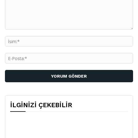
Yorum:
İs
E-
Po
İLGİNİZİ ÇEKEBİLİR