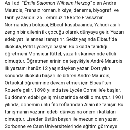
Asıl adı ‘‘
Émile Salomon Wilhelm Herzog’’
olan Andre
Maurois, Fransız roman, hikâye, deneme, biyografi ve
tarih yazarıdır. 26 Temmuz 1885’te Fransa’nın
Normandiya bölgesi, Elbeuf kasabasında, Yahudi asıllı
zengin bir ailenin ilk çocuğu olarak dünyaya gelir. Yazarı
edebiyat ile annesi tanıştırır. Sekiz yaşında Elbeuf’de
ilkokula, Petit Lycée’ye başlar. Bu okulda tanıdığı
öğretmeni Monsieur Kittel, yazarlık kariyerinde etkili
olmuştur. Öğretmenlerinin de teşvikiyle André Maurois
ilk yazısını henüz 12 yaşındayken yazar. Dört yılın
sonunda ilkokulu başarı ile bitiren André Maurois,
Ortaokul öğrenimine devam etmek için Elbeuf’ten
Rouen’e gelir. 1898 yılında ise Lycée Corneille’e başlar.
Bu dönem edebi gelişimi üzerinde etkili olmuştur. 1901
yılında, dönemin ünlü filozoflarından Alain ile tanışır. Bu
tanışmanın yazarın edebi dünyasına önemli katkıları
olmuştur. Liseden üstün başarı ile mezun olan yazar,
Sorbonne ve Caen Üniversitelerinde eğitim görmeye