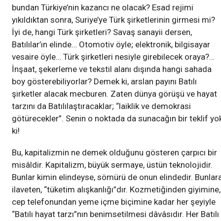
bundan Türkiye’nin kazancı ne olacak? Esad rejimi
yıkıldıktan sonra, Suriye’ye Türk şirketlerinin girmesi mi?
İyi de, hangi Türk şirketleri? Savaş sanayii dersen,
Batılılar’ın elinde… Otomotiv öyle; elektronik, bilgisayar
vesaire öyle… Türk şirketleri nesiyle girebilecek oraya?…
İnşaat, şekerleme ve tekstil alanı dışında hangi sahada
boy gösterebiliyorlar? Demek ki, arslan payını Batılı
şirketler alacak mecburen. Zaten dünya görüşü ve hayat
tarzını da Batılılaştıracaklar; “laiklik ve demokrasi
götürecekler”. Senin o noktada da sunacağın bir teklif yo
ki!
Bu, kapitalizmin ne demek olduğunu gösteren çarpıcı bir
misâldir. Kapitalizm, büyük sermaye, üstün teknolojidir.
Bunlar kimin elindeyse, sömürü de onun elindedir. Bunlar
ilaveten, “tüketim alışkanlığı”dır. Kozmetiğinden giyimine,
cep telefonundan yeme içme biçimine kadar her şeyiyle
“Batılı hayat tarzı”nın benimsetilmesi dâvâsıdır. Her Batılı