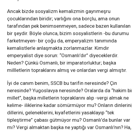
Ancak bizde sosyalizm kemalizmin gayrımeşru
çocuklarından biridir; varlığını ona borçlu, ama onun
tarafından pek benimsenmeyen, sadece bazen kullanılan
bir şeydir. Böyle olunca, bizim sosyalistlerin -bu durumu
farketmeyen- bir çoğu da, emperyalizm tanımında
kemalistlerle anlaşmakta zorlanmazlar. Kimdir
emperyalist diye sorun: “Osmanlı’dır” diyeceklerdir.
Neden? Çünkü Osmanlı, bir imparatorluktur; başka
millletlerin topraklarını almış ve onlardan vergi almıştır.
İyi de canım benim, SSCB bu tarifin neresinde? Çin
neresinde? Yugoslavya neresinde? Oralarda da “hakim bi
millet”, başka milletlerin topraklarını alıp -vergi almak ne
kelime- iliklerine kadar sömürmüyor mu? Onların dinlerini
dillerini, geleneklerini, kıyafetlerini yasaklayıp “tek
tipleştirme” çabası gütmüyor mu? Osmanlı’da bunlar var
mı? Vergi almaktan başka ne yaptığı var Osmanlı’nın? Ha,