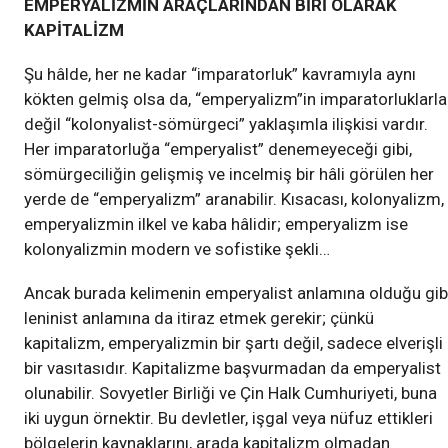
EMPERYALİZMİN ARAÇLARINDAN BİRİ OLARAK
KAPİTALİZM
Şu hâlde, her ne kadar “imparatorluk” kavramıyla aynı
kökten gelmiş olsa da, “emperyalizm”in imparatorluklarla
değil “kolonyalist-sömürgeci” yaklaşımla ilişkisi vardır.
Her imparatorluğa “emperyalist” denemeyeceği gibi,
sömürgeciliğin gelişmiş ve incelmiş bir hâli görülen her
yerde de “emperyalizm” aranabilir. Kısacası, kolonyalizm,
emperyalizmin ilkel ve kaba hâlidir; emperyalizm ise
kolonyalizmin modern ve sofistike şekli…
Ancak burada kelimenin emperyalist anlamına olduğu gibi
leninist anlamına da itiraz etmek gerekir; çünkü
kapitalizm, emperyalizmin bir şartı değil, sadece elverişli
bir vasıtasıdır. Kapitalizme başvurmadan da emperyalist
olunabilir. Sovyetler Birliği ve Çin Halk Cumhuriyeti, buna
iki uygun örnektir. Bu devletler, işgal veya nüfuz ettikleri
bölgelerin kaynaklarını, arada kapitalizm olmadan