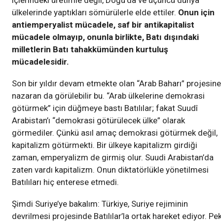
içlerindeki üretimle değil, Doğu’da ve üçüncü dünya
ülkelerinde yaptıkları sömürülerle elde ettiler.
Onun için
antiemperyalist mücadele, saf bir antikapitalist
mücadele olmayıp, onunla birlikte, Batı dışındaki
milletlerin Batı tahakkümünden kurtuluş
mücadelesidir.
Son bir yıldır devam etmekte olan “Arab Baharı” projesine
nazaran da görülebilir bu. “Arab ülkelerine demokrasi
götürmek” için düğmeye bastı Batılılar; fakat Suudî
Arabistan’ı “demokrasi götürülecek ülke” olarak
görmediler. Çünkü asıl amaç demokrasi götürmek değil,
kapitalizm götürmekti. Bir ülkeye kapitalizm girdiği
zaman, emperyalizm de girmiş olur. Suudi Arabistan’da
zaten vardı kapitalizm. Onun diktatörlükle yönetilmesi
Batılıları hiç enterese etmedi.
Şimdi Suriye’ye bakalım: Türkiye, Suriye rejiminin
devrilmesi projesinde Batılılar’la ortak hareket ediyor. Pek