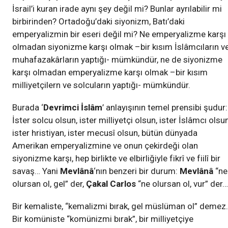
İsrail’i kuran irade aynı şey değil mi? Bunlar ayrılabilir mi
birbirinden? Ortadoğu’daki siyonizm, Batı’daki
emperyalizmin bir eseri değil mi? Ne emperyalizme karşı
olmadan siyonizme karşı olmak –bir kısım İslâmcıların v
muhafazakârların yaptığı- mümkündür, ne de siyonizme
karşı olmadan emperyalizme karşı olmak –bir kısım
milliyetçilern ve solcuların yaptığı- mümkündür.
Burada ‘
Devrimci İslâm
’ anlayışının temel prensibi şudur:
İster solcu olsun, ister milliyetçi olsun, ister İslâmcı olsun
ister hristiyan, ister mecusî olsun, bütün dünyada
Amerikan emperyalizmine ve onun çekirdeği olan
siyonizme karşı, hep birlikte ve elbirliğiyle fikrî ve fiilî bir
savaş… Yani
Mevlânâ
‘nın benzeri bir durum:
Mevlânâ
“ne
olursan ol, gel” der,
Çakal Carlos
“ne olursan ol, vur” der…
Bir kemaliste, “kemalizmi bırak, gel müslüman ol” demez.
Bir komüniste “komünizmi bırak”, bir milliyetçiye