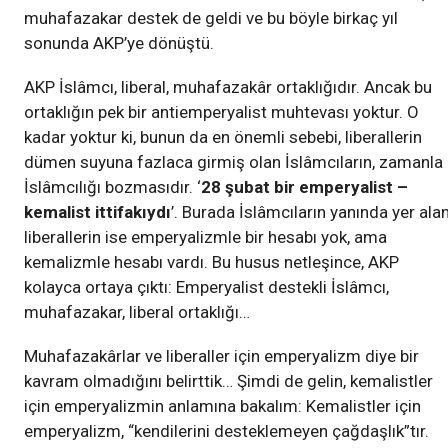
muhafazakar destek de geldi ve bu böyle birkaç yıl
sonunda AKP’ye dönüştü.
AKP İslâmcı, liberal, muhafazakâr ortaklığıdır. Ancak bu
ortaklığın pek bir antiemperyalist muhtevası yoktur. O
kadar yoktur ki, bunun da en önemli sebebi, liberallerin
dümen suyuna fazlaca girmiş olan İslâmcıların, zamanla
İslâmcılığı bozmasıdır. ‘
28 şubat bir emperyalist –
kemalist ittifakıydı
’. Burada İslâmcıların yanında yer ala
liberallerin ise emperyalizmle bir hesabı yok, ama
kemalizmle hesabı vardı. Bu husus netleşince, AKP
kolayca ortaya çıktı: Emperyalist destekli İslâmcı,
muhafazakar, liberal ortaklığı…
Muhafazakârlar ve liberaller için emperyalizm diye bir
kavram olmadığını belirttik… Şimdi de gelin, kemalistler
için emperyalizmin anlamına bakalım: Kemalistler için
emperyalizm, “kendilerini desteklemeyen çağdaşlık”tır.