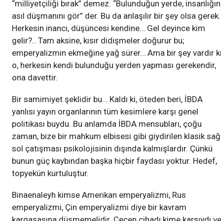
“milliyetçiliği bırak” demez. “Bulunduğun yerde, insanlığın
asıl düşmanını gör” der. Bu da anlaşılır bir şey olsa gerek
Herkesin inancı, düşüncesi kendine… Gel deyince kim
gelir?.. Tam aksine, kısır didişmeler doğurur bu;
emperyalizmin ekmeğine yağ sürer… Ama bir şey vardır ki
o, herkesin kendi bulunduğu yerden yapması gerekendir,
ona davettir.
Bir samimiyet şeklidir bu… Kaldı ki, öteden beri, İBDA
yanlısı yayın organlarının tüm kesimlere karşı genel
politikası buydu. Bu anlamda İBDA mensubları, çoğu
zaman, bize bir mahkum elbisesi gibi giydirilen klasik sağ
sol çatışması psikolojisinin dışında kalmışlardır. Çünkü
bunun güç kaybından başka hiçbir faydası yoktur. Hedef,
topyekün kurtuluştur.
Binaenaleyh kimse Amerikan emperyalizmi, Rus
emperyalizmi, Çin emperyalizmi diye bir kavram
kargaşasına düşmemelidir. Çeçen cihadı kime karşıydı v