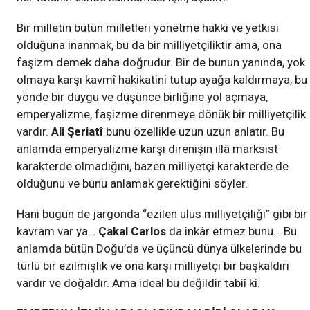
Bir milletin bütün milletleri yönetme hakkı ve yetkisi
olduğuna inanmak, bu da bir milliyetçiliktir ama, ona
faşizm demek daha doğrudur. Bir de bunun yanında, yok
olmaya karşı kavmî hakikatini tutup ayağa kaldırmaya, bu
yönde bir duygu ve düşünce birliğine yol açmaya,
emperyalizme, faşizme direnmeye dönük bir milliyetçilik
vardır.
Ali Şeriatî
bunu özellikle uzun uzun anlatır. Bu
anlamda emperyalizme karşı direnişin illâ marksist
karakterde olmadığını, bazen milliyetçi karakterde de
olduğunu ve bunu anlamak gerektiğini söyler.
Hani bugün de jargonda “ezilen ulus milliyetçiliği” gibi bir
kavram var ya…
Çakal Carlos
da inkâr etmez bunu… Bu
anlamda bütün Doğu’da ve üçüncü dünya ülkelerinde bu
türlü bir ezilmişlik ve ona karşı milliyetçi bir başkaldırı
vardır ve doğaldır. Ama ideal bu değildir tabiî ki.