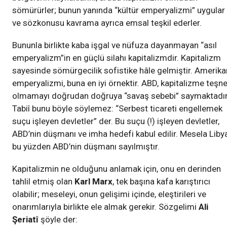
sömürürler; bunun yanında “kültür emperyalizmi” uygular
ve sözkonusu kavrama ayrıca emsal teşkil ederler.
Bununla birlikte kaba işgal ve nüfuza dayanmayan “asıl
emperyalizm”in en güçlü silahı kapitalizmdir. Kapitalizm
sayesinde sömürgecilik sofistike hâle gelmiştir. Amerika
emperyalizmi, buna en iyi örnektir. ABD, kapitalizme teşn
olmamayı doğrudan doğruya “savaş sebebi” saymaktadır
Tabiî bunu böyle söylemez: “Serbest ticareti engellemek
suçu işleyen devletler” der. Bu suçu (!) işleyen devletler,
ABD’nin düşmanı ve imha hedefi kabul edilir. Mesela Libya
bu yüzden ABD’nin düşmanı sayılmıştır.
Kapitalizmin ne olduğunu anlamak için, onu en derinden
tahlil etmiş olan
Karl Marx
, tek başına kafa karıştırıcı
olabilir; meseleyi, onun gelişimi içinde, eleştirileri ve
onarımlarıyla birlikte ele almak gerekir. Sözgelimi
Ali
Şeriatî
şöyle der: