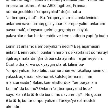
imparatorlukları… Ama ABD, İngiltere, Fransa
sömürgecilikleri “emperyalist” değil; hatta
“antiemperyalist”… Bu, “emperyalizmin sanki leninist
anlamını savunurmuş gibi yaparak emperyalist anlamını
savunmak”, dünyanın gelmiş geçmiş en büyük
palavralarından bir tanesidir ve kemalistlerin yaptığı budu
Leninist anlamda emperyalizm nedir? Beş aşamasını
anlatır
Lenin
onun; bunların herbiri de kapitalist sömürüy
ilgili aşamalardır. Şimdi burada ayrıntısına girmeyelim.
Özetle der ki -ve çok yaygın olarak bilinir bu-
“emperyalizm, kapitalist sömürünün ve tekelleşmenin en
yüksek aşaması, ekonomik köleleştirmenin nihai
manzarasıdır.” Bakın, kemalistlerdeki “emperyalizm
tanımı” da bu mu? Onların “antiemperyalist lider”
saydıkları
Atatürk
de bunu mu savunmuş?… Ne gezer;
Atatürk
, bu tür emperyalizmi Türkiye’ye rol modeli
almıştır.