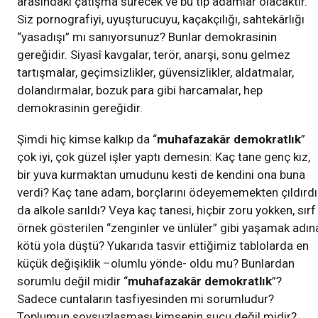
arasındaki çatışma sürecek ve bu tip adamlar olacaktır.
Siz pornografiyi, uyuşturucuyu, kaçakçılığı, sahtekârlığı
“yasadışı” mı sanıyorsunuz? Bunlar demokrasinin
gereğidir. Siyasî kavgalar, terör, anarşi, sonu gelmez
tartışmalar, geçimsizlikler, güvensizlikler, aldatmalar,
dolandırmalar, bozuk para gibi harcamalar, hep
demokrasinin gereğidir.
Şimdi hiç kimse kalkıp da “
muhafazakâr demokratlık
”
çok iyi, çok güzel işler yaptı demesin: Kaç tane genç kız,
bir yuva kurmaktan umudunu kesti de kendini ona buna
verdi? Kaç tane adam, borçlarını ödeyememekten çıldırdı
da alkole sarıldı? Veya kaç tanesi, hiçbir zoru yokken, sırf
örnek gösterilen “zenginler ve ünlüler” gibi yaşamak adın
kötü yola düştü? Yukarıda tasvir ettiğimiz tablolarda en
küçük değişiklik –olumlu yönde- oldu mu? Bunlardan
sorumlu değil midir “
muhafazakâr demokratlık
”?
Sadece cuntaların tasfiyesinden mi sorumludur?
Toplumun soysuzlaşması kimsenin suçu değil midir?