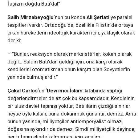
faşizm doğdu Batı’da!”
Salih Mirzabeyoğlu
‘nun bu konda
Ali Şeriati
‘ye paralel
tespitleri vardır. Ortadoğu’da, özellikle Filistin’de ortaya
çıkan hareketlerin ideolojik karakteri için, yaklaşık olarak
der ki:
– “Bunlar, reaksiyon olarak marksisttirler; köken olarak
değil… Saldırı Batı’dan geldiği için, ona karşı olarak
kendilerini otomatikman onun karşıtı olan Sovyetler’in
yanında bulmuşlardır.”
Çakal Carlos
‘un ‘
Devrimci İslâm
’ kitabında yaptığı
değerlendirmeler de az çok bu kapsamdadır. Kendisinin
bir ulus devlet tapınışı yoktur; Batılıların çizdiği sınırlar
neyse öyle kalsın, buna dokunmak günahtır, demez. Ama
bunun yanında, milliyetçiler antiemperyalist olmaz,
doğasına aykırıdır da demez. Şimdi milliyetçilik deyince,
her tutanın elinde kalmaması için, açalım: