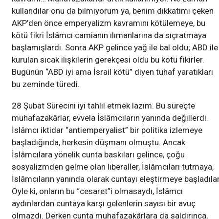
kullandılar onu da bilmiyorum ya, benim dikkatimi çeken
AKP’den önce emperyalizm kavramını kötülemeye, bu
kötü fikri İslâmcı camianın ılımanlarına da sıçratmaya
başlamışlardı. Sonra AKP gelince yağ ile bal oldu; ABD ile
kurulan sıcak ilişkilerin gerekçesi oldu bu kötü fikirler.
Bugünün “ABD iyi ama İsrail kötü” diyen tuhaf yaratıkları
bu zeminde türedi.
28 Şubat Sürecini iyi tahlil etmek lazım. Bu süreçte
muhafazakârlar, evvela İslâmcıların yanında değillerdi.
İslâmcı iktidar “antiemperyalist” bir politika izlemeye
başladığında, herkesin düşmanı olmuştu. Ancak
İslâmcılara yönelik cunta baskıları gelince, çoğu
sosyalizmden gelme olan liberaller, İslâmcıları tutmaya,
İslâmcıların yanında olarak cuntayı eleştirmeye başladılar
Öyle ki, onların bu “cesaret”i olmasaydı, İslâmcı
aydınlardan cuntaya karşı gelenlerin sayısı bir avuç
olmazdı. Derken cunta muhafazakârlara da saldırınca,