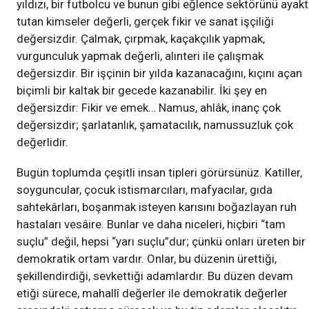
yıldızı, bir futbolcu ve bunun gibi eğlence sektörünü ayak
tutan kimseler değerli, gerçek fikir ve sanat işçiliği
değersizdir. Çalmak, çırpmak, kaçakçılık yapmak,
vurgunculuk yapmak değerli, alınteri ile çalışmak
değersizdir. Bir işçinin bir yılda kazanacağını, kıçını açan
biçimli bir kaltak bir gecede kazanabilir. İki şey en
değersizdir: Fikir ve emek… Namus, ahlâk, inanç çok
değersizdir; şarlatanlık, şamatacılık, namussuzluk çok
değerlidir.
Bugün toplumda çeşitli insan tipleri görürsünüz. Katiller,
soyguncular, çocuk istismarcıları, mafyacılar, gıda
sahtekârları, boşanmak isteyen karısını boğazlayan ruh
hastaları vesâire. Bunlar ve daha niceleri, hiçbiri “tam
suçlu” değil, hepsi “yarı suçlu”dur; çünkü onları üreten bir
demokratik ortam vardır. Onlar, bu düzenin ürettiği,
şekillendirdiği, sevkettiği adamlardır. Bu düzen devam
etiği sürece, mahallî değerler ile demokratik değerler