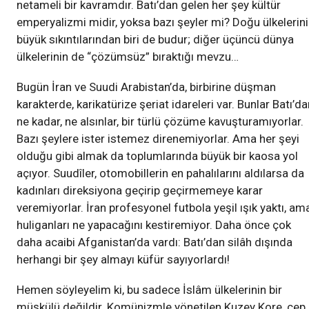
netameli bir kavramdır. Batı’dan gelen her şey kültür
emperyalizmi midir, yoksa bazı şeyler mi? Doğu ülkelerin
büyük sıkıntılarından biri de budur; diğer üçüncü dünya
ülkelerinin de “çözümsüz” bıraktığı mevzu…
Bugün İran ve Suudi Arabistan’da, birbirine düşman
karakterde, karikatürize şeriat idareleri var. Bunlar Batı’d
ne kadar, ne alsınlar, bir türlü çözüme kavuşturamıyorlar.
Bazı şeylere ister istemez direnemiyorlar. Ama her şeyi
olduğu gibi almak da toplumlarında büyük bir kaosa yol
açıyor. Suudîler, otomobillerin en pahalılarını aldılarsa da
kadınları direksiyona geçirip geçirmemeye karar
veremiyorlar. İran profesyonel futbola yeşil ışık yaktı, am
huliganları ne yapacağını kestiremiyor. Daha önce çok
daha acaibi Afganistan’da vardı: Batı’dan silâh dışında
herhangi bir şey almayı küfür sayıyorlardı!
Hemen söyleyelim ki, bu sadece İslâm ülkelerinin bir
müşkülü değildir. Komünizmle yönetilen Kuzey Kore, cep