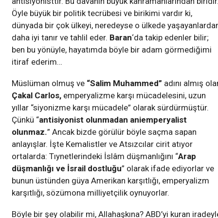
antisiyonisttir. Bu davanın büyük kahramanlarından biridir
Öyle büyük bir politik tecrübesi ve birikimi vardır ki,
dünyada bir çok ülkeyi, neredeyse o ülkede yaşayanlarda
daha iyi tanır ve tahlil eder.
Baran
‘da takip edenler bilir;
ben bu yönüyle, hayatımda böyle bir adam görmediğimi
itiraf ederim…
Müslüman olmuş ve
“Salim Muhammed”
adını almış ola
Çakal Carlos,
emperyalizme karşı mücadelesini, uzun
yıllar “siyonizme karşı mücadele” olarak sürdürmüştür.
Çünkü “
antisiyonist olunmadan aniemperyalist
olunmaz.
” Ancak bizde görülür böyle saçma sapan
anlayışlar. İşte Kemalistler ve Atsızcılar cirit atıyor
ortalarda: Tıynetlerindeki İslâm düşmanlığını “
Arap
düşmanlığı ve İsrail dostluğu
” olarak ifade ediyorlar ve
bunun üstünden güya Amerikan karşıtlığı, emperyalizm
karşıtlığı, sözümona milliyetçilik oynuyorlar.
Böyle bir şey olabilir mi, Allahaşkına? ABD’yi kuran iradeyl