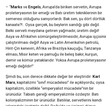
– “
Marks
ve
Engels
, Avrupa’da biriken servetin, Avrupa
proleteryasının bir emeği ve Batı üretim tekniklerinin bir
semeresi olduğunu sanıyorlardı. Bak sen, şu dört dörtlük
kanaate?!.. Oysa gerçek, bu beylerin sandığı gibi değil.
Belki serveti meydana getiren yağmadır, üretim değil!
Asya ve Afrika’nın sömürgeleştirilmesidir, Avrupa işçisini
çalıştırılması değil! Asya ve Latin Amerika’nın petrolü,
Hint-Çin keneviri, Afrika ve Brezilya kauçuğu, Tanzanya
elması, Mısır keten ve pamuğu ile beleş bakır, kurşun,
demir ve kömür yataklarıdır. Yoksa Avrupa proleteryasını
emeği değildir!”
Şimdi bu, son derece dikkate değer bir eleştiridir.
Karl
Marx
, kapitalizmi “sınıf mücadelesi” ile açıklıyordu; oysa
kapitalizm, özellikle “emperyalist mücadele”nin bir
ürünüdür. Tabiatı gereği emperyalizmle özdeştir. Batı
kolonyalizminin bir ürünüdür. Batılılar, servetlerini kendi