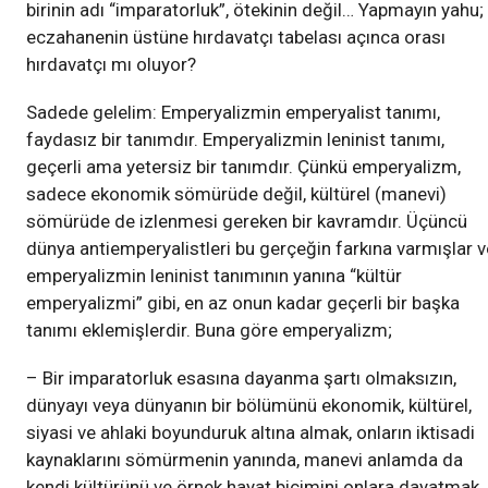
birinin adı “imparatorluk”, ötekinin değil… Yapmayın yahu;
eczahanenin üstüne hırdavatçı tabelası açınca orası
hırdavatçı mı oluyor?
Sadede gelelim: Emperyalizmin emperyalist tanımı,
faydasız bir tanımdır. Emperyalizmin leninist tanımı,
geçerli ama yetersiz bir tanımdır. Çünkü emperyalizm,
sadece ekonomik sömürüde değil, kültürel (manevi)
sömürüde de izlenmesi gereken bir kavramdır. Üçüncü
dünya antiemperyalistleri bu gerçeğin farkına varmışlar v
emperyalizmin leninist tanımının yanına “kültür
emperyalizmi” gibi, en az onun kadar geçerli bir başka
tanımı eklemişlerdir. Buna göre emperyalizm;
– Bir imparatorluk esasına dayanma şartı olmaksızın,
dünyayı veya dünyanın bir bölümünü ekonomik, kültürel,
siyasi ve ahlaki boyunduruk altına almak, onların iktisadi
kaynaklarını sömürmenin yanında, manevi anlamda da
kendi kültürünü ve örnek hayat biçimini onlara dayatmak,