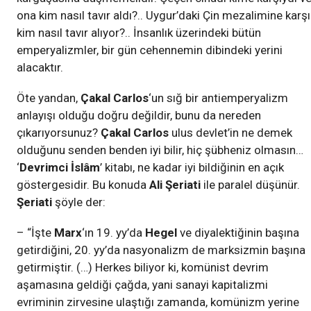
ona kim nasıl tavır aldı?.. Uygur’daki Çin mezalimine karşı
kim nasıl tavır alıyor?.. İnsanlık üzerindeki bütün
emperyalizmler, bir gün cehennemin dibindeki yerini
alacaktır.
Öte yandan,
Çakal Carlos
‘un sığ bir antiemperyalizm
anlayışı olduğu doğru değildir, bunu da nereden
çıkarıyorsunuz?
Çakal Carlos
ulus devlet’in ne demek
olduğunu senden benden iyi bilir, hiç şübheniz olmasın…
‘
Devrimci İslâm
’ kitabı, ne kadar iyi bildiğinin en açık
göstergesidir. Bu konuda
Ali Şeriati
ile paralel düşünür.
Şeriati
şöyle der:
– “İşte
Marx
‘ın 19. yy’da
Hegel
ve diyalektiğinin başına
getirdiğini, 20. yy’da nasyonalizm de marksizmin başına
getirmiştir. (…) Herkes biliyor ki, komünist devrim
aşamasına geldiği çağda, yani sanayi kapitalizmi
evriminin zirvesine ulaştığı zamanda, komünizm yerine