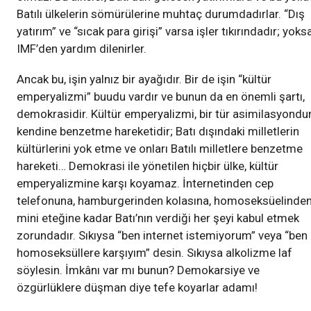
Batılı ülkelerin sömürülerine muhtaç durumdadırlar. “Dış
yatırım” ve “sıcak para girişi” varsa işler tıkırındadır; yoksa
IMF’den yardım dilenirler.
Ancak bu, işin yalnız bir ayağıdır. Bir de işin “kültür
emperyalizmi” buudu vardır ve bunun da en önemli şartı,
demokrasidir. Kültür emperyalizmi, bir tür asimilasyondur
kendine benzetme hareketidir; Batı dışındaki milletlerin
kültürlerini yok etme ve onları Batılı milletlere benzetme
hareketi… Demokrasi ile yönetilen hiçbir ülke, kültür
emperyalizmine karşı koyamaz. İnternetinden cep
telefonuna, hamburgerinden kolasına, homoseksüelinde
mini eteğine kadar Batı’nın verdiği her şeyi kabul etmek
zorundadır. Sıkıysa “ben internet istemiyorum” veya “ben
homoseksüllere karşıyım” desin. Sıkıysa alkolizme laf
söylesin. İmkânı var mı bunun? Demokarsiye ve
özgürlüklere düşman diye tefe koyarlar adamı!