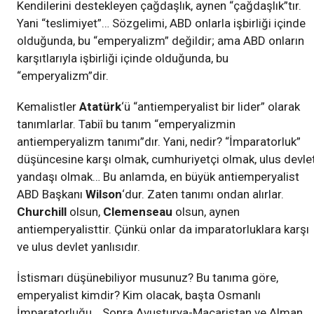
Kendilerini destekleyen çağdaşlık, aynen “çağdaşlık”tır.
Yani “teslimiyet”… Sözgelimi, ABD onlarla işbirliği içinde
olduğunda, bu “emperyalizm” değildir; ama ABD onların
karşıtlarıyla işbirliği içinde olduğunda, bu
“emperyalizm”dir.
Kemalistler
Atatürk
‘ü “antiemperyalist bir lider” olarak
tanımlarlar. Tabiî bu tanım “emperyalizmin
antiemperyalizm tanımı”dır. Yani, nedir? “İmparatorluk”
düşüncesine karşı olmak, cumhuriyetçi olmak, ulus devle
yandaşı olmak… Bu anlamda, en büyük antiemperyalist
ABD Başkanı
Wilson
‘dur. Zaten tanımı ondan alırlar.
Churchill
olsun,
Clemenseau
olsun, aynen
antiemperyalisttir. Çünkü onlar da imparatorluklara karşı
ve ulus devlet yanlısıdır.
İstismarı düşünebiliyor musunuz? Bu tanıma göre,
emperyalist kimdir? Kim olacak, başta Osmanlı
İmparatorluğu… Sonra Avusturya-Macaristan ve Alman