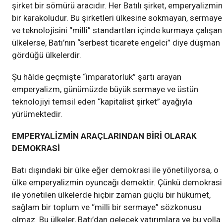
şirket bir sömürü aracıdır. Her Batılı şirket, emperyalizmi
bir karakoludur. Bu şirketleri ülkesine sokmayan, sermaye
ve teknolojisini “millî” standartları içinde kurmaya çalışan
ülkelerse, Batı’nın “serbest ticarete engelci” diye düşman
gördüğü ülkelerdir.
Şu hâlde geçmişte “imparatorluk” şartı arayan
emperyalizm, günümüzde büyük sermaye ve üstün
teknolojiyi temsil eden “kapitalist şirket” ayağıyla
yürümektedir.
EMPERYALİZMİN ARAÇLARINDAN BİRİ OLARAK
DEMOKRASİ
Batı dışındaki bir ülke eğer demokrasi ile yönetiliyorsa, o
ülke emperyalizmin oyuncağı demektir. Çünkü demokrasi
ile yönetilen ülkelerde hiçbir zaman güçlü bir hükümet,
sağlam bir toplum ve “milli bir sermaye” sözkonusu
olmaz. Bu ülkeler, Batı’dan gelecek yatırımlara ve bu yolla