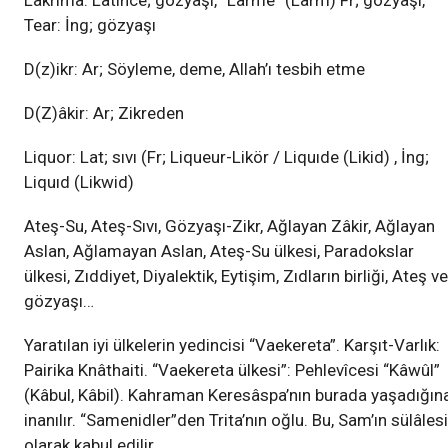
Lakrima: Latince; gözyaşı, “Larme” (Larm) Fr; gözyaşı,
Tear: İng; gözyaşı
D(z)ikr: Ar; Söyleme, deme, Allah’ı tesbih etme
D(Z)âkir: Ar; Zikreden
Liquor: Lat; sıvı (Fr; Liqueur-Likör / Liquıde (Likid) , İng;
Liquıd (Likwid)
Ateş-Su, Ateş-Sıvı, Gözyaşı-Zikr, Ağlayan Zâkir, Ağlayan
Aslan, Ağlamayan Aslan, Ateş-Su ülkesi, Paradokslar
ülkesi, Zıddiyet, Diyalektik, Eytişim, Zıdların birliği, Ateş ve
gözyaşı…
Yaratılan iyi ülkelerin yedincisi “Vaekereta”. Karşıt-Varlık:
Pairika Knâthaiti. “Vaekereta ülkesi”: Pehlevîcesi “Kâwûl”
(Kâbul, Kâbil). Kahraman Keresâspa’nın burada yaşadığın
inanılır. “Samenidler”den Trita’nın oğlu. Bu, Sam’ın sülâlesi
olarak kabul edilir.