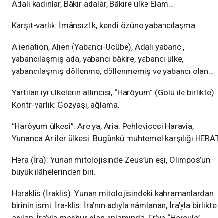
Adalı kadınlar, Bâkir adalar, Bâkire ülke Elam…
Karşıt-varlık: İmânsızlık, kendi özüne yabancılaşma.
Alienation, Alien (Yabancı-Ucûbe), Adalı yabancı,
yabancılaşmış ada, yabancı bâkire, yabancı ülke,
yabancılaşmış döllenme, döllenmemiş ve yabancı olan…
Yartılan iyi ülkelerin altıncısı, “Harôyum” (Gölü ile birlikte).
Kontr-varlık: Gözyaşı, ağlama.
“Harôyum ülkesi”: Areiya, Aria. Pehlevîcesi Haravia,
Yunanca Ariiler ülkesi. Bugünkü muhtemel karşılığı HERAT
Hera (İra): Yunan mitolojisinde Zeus’un eşi, Olimpos’un
büyük ilâhelerinden biri.
Heraklis (İraklis): Yunan mitolojisindeki kahramanlardan
birinin ismi. İra-klis: İra’nın adıyla nâmlanan, İra’yla birlikte
anılan, İra’yla meşhur olan anlamında. Fr’ya “Hercule”