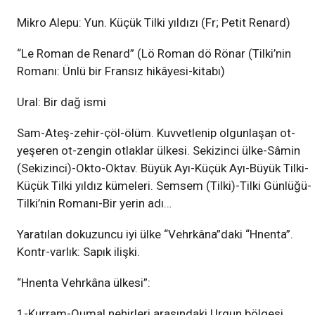
Mikro Alepu: Yun. Küçük Tilki yıldızı (Fr; Petit Renard)
“Le Roman de Renard” (Lö Roman dö Rönar (Tilki’nin
Romanı: Ünlü bir Fransız hikâyesi-kitabı)
Ural: Bir dağ ismi
Sam-Ateş-zehir-çöl-ölüm. Kuvvetlenip olgunlaşan ot-
yeşeren ot-zengin otlaklar ülkesi. Sekizinci ülke-Sâmin
(Sekizinci)-Okto-Oktav. Büyük Ayı-Küçük Ayı-Büyük Tilki-
Küçük Tilki yıldız kümeleri. Semsem (Tilki)-Tilki Günlüğü-
Tilki’nin Romanı-Bir yerin adı…
Yaratılan dokuzuncu iyi ülke “Vehrkâna”daki “Hnenta”.
Kontr-varlık: Sapık ilişki.
“Hnenta Vehrkâna ülkesi”:
1-Kurram-Qumal nehirleri arasındaki Urgun bölgesi.