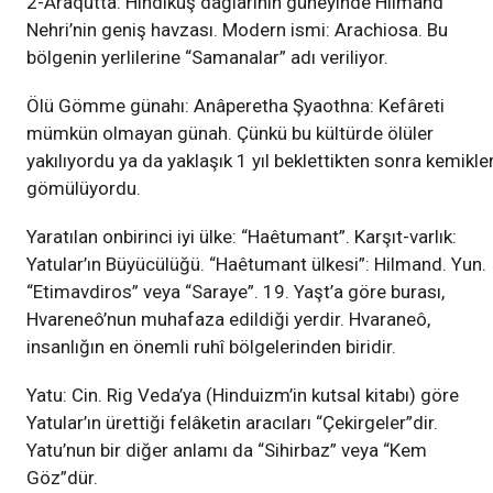
2-Araqutta: Hindikuş dağlarının güneyinde Hilmand
Nehri’nin geniş havzası. Modern ismi: Arachiosa. Bu
bölgenin yerlilerine “Samanalar” adı veriliyor.
Ölü Gömme günahı: Anâperetha Şyaothna: Kefâreti
mümkün olmayan günah. Çünkü bu kültürde ölüler
yakılıyordu ya da yaklaşık 1 yıl beklettikten sonra kemikler
gömülüyordu.
Yaratılan onbirinci iyi ülke: “Haêtumant”. Karşıt-varlık:
Yatular’ın Büyücülüğü. “Haêtumant ülkesi”: Hilmand. Yun.
“Etimavdiros” veya “Saraye”. 19. Yaşt’a göre burası,
Hvareneô’nun muhafaza edildiği yerdir. Hvaraneô,
insanlığın en önemli ruhî bölgelerinden biridir.
Yatu: Cin. Rig Veda’ya (Hinduizm’in kutsal kitabı) göre
Yatular’ın ürettiği felâketin aracıları “Çekirgeler”dir.
Yatu’nun bir diğer anlamı da “Sihirbaz” veya “Kem
Göz”dür.