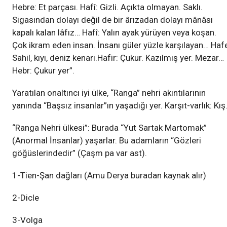
Hebre: Et parçası. Hafî: Gizli. Açıkta olmayan. Saklı.
Sigasından dolayı değil de bir ârızadan dolayı mânâsı
kapalı kalan lâfız… Hafî: Yalın ayak yürüyen veya koşan.
Çok ikram eden insan. İnsanı güler yüzle karşılayan… Haf
Sahil, kıyı, deniz kenarı.Hafir: Çukur. Kazılmış yer. Mezar…
Hebr: Çukur yer”.
Yaratılan onaltıncı iyi ülke, “Ranga” nehri akıntılarının
yanında “Başsız insanlar”ın yaşadığı yer. Karşıt-varlık: Kış
“Ranga Nehri ülkesi”: Burada “Yut Sartak Martomak”
(Anormal İnsanlar) yaşarlar. Bu adamların “Gözleri
göğüslerindedir” (Çaşm pa var ast).
1-Tien-Şan dağları (Amu Derya buradan kaynak alır)
2-Dicle
3-Volga