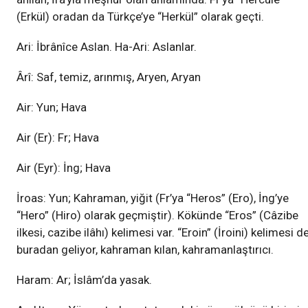
(Erkül) oradan da Türkçe’ye “Herkül” olarak geçti.
Ari: İbrânîce Aslan. Ha-Ari: Aslanlar.
Ârî: Saf, temiz, arınmış, Aryen, Aryan
Air: Yun; Hava
Air (Er): Fr; Hava
Air (Eyr): İng; Hava
İroas: Yun; Kahraman, yiğit (Fr’ya “Heros” (Ero), İng’ye
“Hero” (Hiro) olarak geçmiştir). Kökünde “Eros” (Câzibe
ilkesi, cazibe ilâhı) kelimesi var. “Eroin” (İroini) kelimesi d
buradan geliyor, kahraman kılan, kahramanlaştırıcı.
Haram: Ar; İslâm’da yasak.