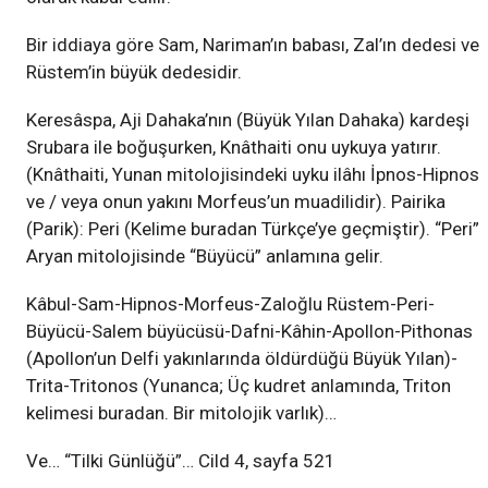
Bir iddiaya göre Sam, Nariman’ın babası, Zal’ın dedesi ve
Rüstem’in büyük dedesidir.
Keresâspa, Aji Dahaka’nın (Büyük Yılan Dahaka) kardeşi
Srubara ile boğuşurken, Knâthaiti onu uykuya yatırır.
(Knâthaiti, Yunan mitolojisindeki uyku ilâhı İpnos-Hipnos
ve / veya onun yakını Morfeus’un muadilidir). Pairika
(Parik): Peri (Kelime buradan Türkçe’ye geçmiştir). “Peri”
Aryan mitolojisinde “Büyücü” anlamına gelir.
Kâbul-Sam-Hipnos-Morfeus-Zaloğlu Rüstem-Peri-
Büyücü-Salem büyücüsü-Dafni-Kâhin-Apollon-Pithonas
(Apollon’un Delfi yakınlarında öldürdüğü Büyük Yılan)-
Trita-Tritonos (Yunanca; Üç kudret anlamında, Triton
kelimesi buradan. Bir mitolojik varlık)…
Ve… “Tilki Günlüğü”… Cild 4, sayfa 521