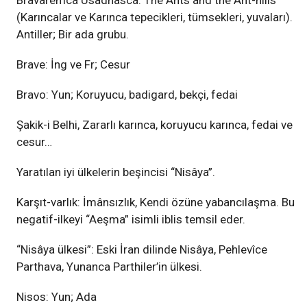
Bravaremca Usadhasca: The Ants and the Ant-hills
(Karıncalar ve Karınca tepecikleri, tümsekleri, yuvaları).
Antiller; Bir ada grubu.
Brave: İng ve Fr; Cesur
Bravo: Yun; Koruyucu, badigard, bekçi, fedai
Şakik-i Belhi, Zararlı karınca, koruyucu karınca, fedai ve
cesur…
Yaratılan iyi ülkelerin beşincisi “Nisâya”.
Karşıt-varlık: İmânsızlık, Kendi özüne yabancılaşma. Bu
negatif-ilkeyi “Aeşma” isimli iblis temsil eder.
“Nisâya ülkesi”: Eski İran dilinde Nisâya, Pehlevîce
Parthava, Yunanca Parthiler’in ülkesi.
Nisos: Yun; Ada