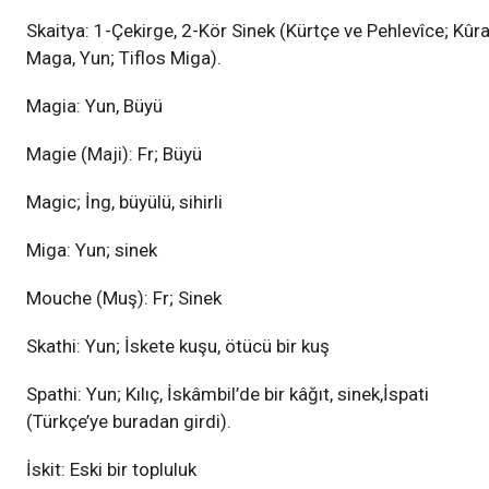
Skaitya: 1-Çekirge, 2-Kör Sinek (Kürtçe ve Pehlevîce; Kûr
Maga, Yun; Tiflos Miga).
Magia: Yun, Büyü
Magie (Maji): Fr; Büyü
Magic; İng, büyülü, sihirli
Miga: Yun; sinek
Mouche (Muş): Fr; Sinek
Skathi: Yun; İskete kuşu, ötücü bir kuş
Spathi: Yun; Kılıç, İskâmbil’de bir kâğıt, sinek,İspati
(Türkçe’ye buradan girdi).
İskit: Eski bir topluluk