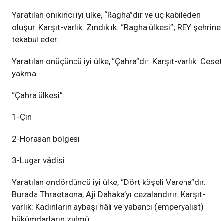
Yaratılan onikinci iyi ülke, “Ragha”dır ve üç kabileden
oluşur. Karşıt-varlık: Zındıklık. “Ragha ülkesi”; REY şehrine
tekâbül eder.
Yaratılan onüçüncü iyi ülke, “Çahra”dır. Karşıt-varlık: Cese
yakma.
“Çahra ülkesi”:
1-Çin
2-Horasan bölgesi
3-Lugar vâdisi
Yaratılan ondördüncü iyi ülke, “Dört köşeli Varena”dır.
Burada Thraetaona, Aji Dahaka’yı cezalandırır. Karşıt-
varlık: Kadınların aybaşı hâli ve yabancı (emperyalist)
hükümdarların zulmü.