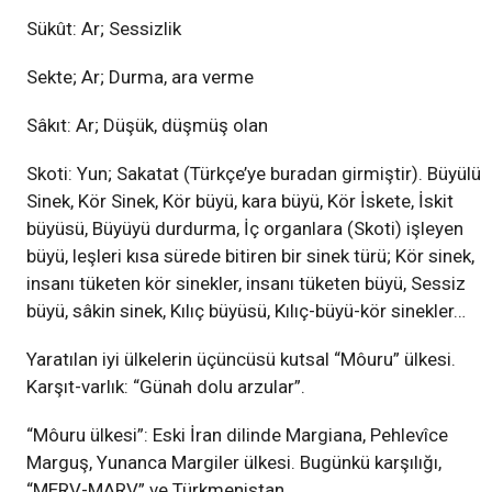
Sükût: Ar; Sessizlik
Sekte; Ar; Durma, ara verme
Sâkıt: Ar; Düşük, düşmüş olan
Skoti: Yun; Sakatat (Türkçe’ye buradan girmiştir). Büyülü
Sinek, Kör Sinek, Kör büyü, kara büyü, Kör İskete, İskit
büyüsü, Büyüyü durdurma, İç organlara (Skoti) işleyen
büyü, leşleri kısa sürede bitiren bir sinek türü; Kör sinek,
insanı tüketen kör sinekler, insanı tüketen büyü, Sessiz
büyü, sâkin sinek, Kılıç büyüsü, Kılıç-büyü-kör sinekler…
Yaratılan iyi ülkelerin üçüncüsü kutsal “Môuru” ülkesi.
Karşıt-varlık: “Günah dolu arzular”.
“Môuru ülkesi”: Eski İran dilinde Margiana, Pehlevîce
Marguş, Yunanca Margiler ülkesi. Bugünkü karşılığı,
“MERV-MARV” ve Türkmenistan.