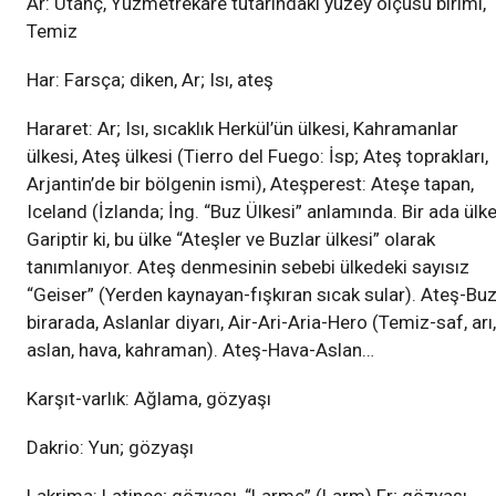
Ar: Utanç, Yüzmetrekare tutarındaki yüzey ölçüsü birimi,
Temiz
Har: Farsça; diken, Ar; Isı, ateş
Hararet: Ar; Isı, sıcaklık Herkül’ün ülkesi, Kahramanlar
ülkesi, Ateş ülkesi (Tierro del Fuego: İsp; Ateş toprakları,
Arjantin’de bir bölgenin ismi), Ateşperest: Ateşe tapan,
Iceland (İzlanda; İng. “Buz Ülkesi” anlamında. Bir ada ülke
Gariptir ki, bu ülke “Ateşler ve Buzlar ülkesi” olarak
tanımlanıyor. Ateş denmesinin sebebi ülkedeki sayısız
“Geiser” (Yerden kaynayan-fışkıran sıcak sular). Ateş-Bu
birarada, Aslanlar diyarı, Air-Ari-Aria-Hero (Temiz-saf, arı,
aslan, hava, kahraman). Ateş-Hava-Aslan…
Karşıt-varlık: Ağlama, gözyaşı
Dakrio: Yun; gözyaşı