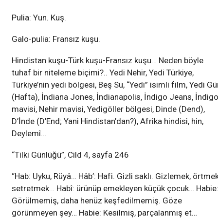
Pulia: Yun. Kuş.
Galo-pulia: Fransız kuşu.
Hindistan kuşu-Türk kuşu-Fransız kuşu… Neden böyle
tuhaf bir niteleme biçimi?.. Yedi Nehir, Yedi Türkiye,
Türkiye’nin yedi bölgesi, Beş Su, “Yedi” isimli film, Yedi G
(Hafta), İndiana Jones, İndianapolis, İndigo Jeans, İndig
mavisi, Nehir mavisi, Yedigöller bölgesi, Dinde (Dend),
D’İnde (D’End; Yani Hindistan’dan?), Afrika hindisi, hin,
Deylemî…
“Tilki Günlüğü”, Cild 4, sayfa 246
“Hab: Uyku, Rüyâ… Hâb’: Hafi. Gizli saklı. Gizlemek, örtmek
setretmek… Habî: ürünüp emekleyen küçük çocuk… Habie
Görülmemiş, daha henüz keşfedilmemiş. Göze
görünmeyen şey… Habie: Kesilmiş, parçalanmış et…