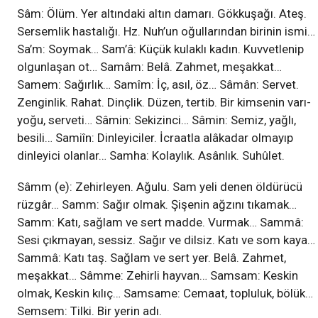
Sâm: Ölüm. Yer altındaki altın damarı. Gökkuşağı. Ateş.
Sersemlik hastalığı. Hz. Nuh’un oğullarından birinin ismi…
Sa’m: Soymak… Sam’â: Küçük kulaklı kadın. Kuvvetlenip
olgunlaşan ot… Samâm: Belâ. Zahmet, meşakkat…
Samem: Sağırlık… Samîm: İç, asıl, öz… Sâmân: Servet.
Zenginlik. Rahat. Dinçlik. Düzen, tertib. Bir kimsenin varı-
yoğu, serveti… Sâmin: Sekizinci… Sâmin: Semiz, yağlı,
besili… Samiîn: Dinleyiciler. İcraatla alâkadar olmayıp
dinleyici olanlar… Samha: Kolaylık. Asânlık. Suhûlet.
Sâmm (e): Zehirleyen. Ağulu. Sam yeli denen öldürücü
rüzgâr… Samm: Sağır olmak. Şişenin ağzını tıkamak…
Samm: Katı, sağlam ve sert madde. Vurmak… Sammâ:
Sesi çıkmayan, sessiz. Sağır ve dilsiz. Katı ve som kaya…
Sammâ: Katı taş. Sağlam ve sert yer. Belâ. Zahmet,
meşakkat… Sâmme: Zehirli hayvan… Samsam: Keskin
olmak, Keskin kılıç… Samsame: Cemaat, topluluk, bölük…
Semsem: Tilki. Bir yerin adı.