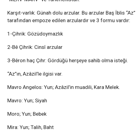
Karşıt-varlık: Günah dolu arzular. Bu arzular Baş İblis “Az”
tarafından empoze edilen arzulardır ve 3 formu vardır:
1-Çihrik: Gözüdoymazlık
2-Bê Çihrik: Cinsî arzular
3-Bêron haç Çıhr: Gördüğü herşeye sahib olma isteği.
“Az”ın, Azâzil’le ilgisi var.
Mavro Angelos: Yun; Azâzil’in muadili, Kara Melek.
Mavro: Yun; Siyah
Moro; Yun; Bebek
Mira: Yun; Talih, Baht