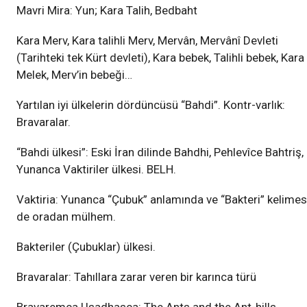
Mavri Mira: Yun; Kara Talih, Bedbaht
Kara Merv, Kara talihli Merv, Mervân, Mervânî Devleti
(Tarihteki tek Kürt devleti), Kara bebek, Talihli bebek, Kara
Melek, Merv’in bebeği…
Yartılan iyi ülkelerin dördüncüsü “Bahdi”. Kontr-varlık:
Bravaralar.
“Bahdi ülkesi”: Eski İran dilinde Bahdhi, Pehlevîce Bahtriş,
Yunanca Vaktiriler ülkesi. BELH.
Vaktiria: Yunanca “Çubuk” anlamında ve “Bakteri” kelimes
de oradan mülhem.
Bakteriler (Çubuklar) ülkesi.
Bravaralar: Tahıllara zarar veren bir karınca türü