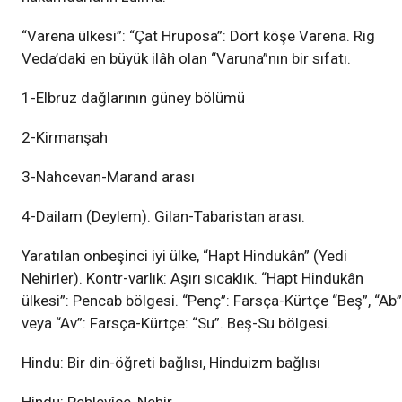
“Varena ülkesi”: “Çat Hruposa”: Dört köşe Varena. Rig
Veda’daki en büyük ilâh olan “Varuna”nın bir sıfatı.
1-Elbruz dağlarının güney bölümü
2-Kirmanşah
3-Nahcevan-Marand arası
4-Dailam (Deylem). Gilan-Tabaristan arası.
Yaratılan onbeşinci iyi ülke, “Hapt Hindukân” (Yedi
Nehirler). Kontr-varlık: Aşırı sıcaklık. “Hapt Hindukân
ülkesi”: Pencab bölgesi. “Penç”: Farsça-Kürtçe “Beş”, “Ab”
veya “Av”: Farsça-Kürtçe: “Su”. Beş-Su bölgesi.
Hindu: Bir din-öğreti bağlısı, Hinduizm bağlısı