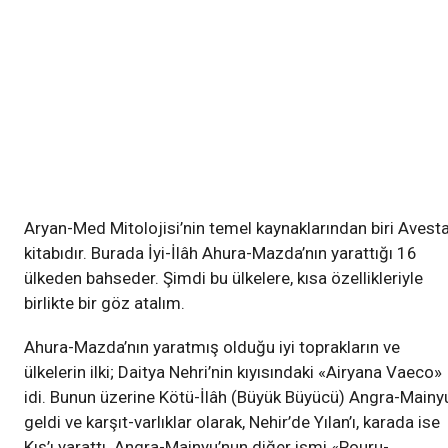
Aryan-Med Mitolojisi’nin temel kaynaklarından biri Avest
kitabıdır. Burada İyi-İlâh Ahura-Mazda’nın yarattığı 16
ülkeden bahseder. Şimdi bu ülkelere, kısa özellikleriyle
birlikte bir göz atalım.
Ahura-Mazda’nın yaratmış olduğu iyi toprakların ve
ülkelerin ilki; Daitya Nehri’nin kıyısındaki «Airyana Vaeco»
idi. Bunun üzerine Kötü-İlâh (Büyük Büyücü) Angra-Mainy
geldi ve karşıt-varlıklar olarak, Nehir’de Yılan’ı, karada ise
Kış’ı yarattı. Angra-Mainyu’nun diğer ismi «Pouru-