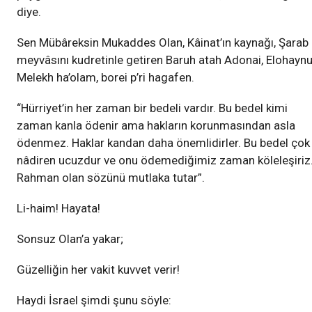
diye.
Sen Mübâreksin Mukaddes Olan, Kâinat’ın kaynağı, Şarab
meyvâsını kudretinle getiren Baruh atah Adonai, Elohayn
Melekh ha’olam, borei p’ri hagafen.
“Hürriyet’in her zaman bir bedeli vardır. Bu bedel kimi
zaman kanla ödenir ama hakların korunmasından asla
ödenmez. Haklar kandan daha önemlidirler. Bu bedel çok
nâdiren ucuzdur ve onu ödemediğimiz zaman köleleşiriz
Rahman olan sözünü mutlaka tutar”.
Li-haim! Hayata!
Sonsuz Olan’a yakar;
Güzelliğin her vakit kuvvet verir!
Haydi İsrael şimdi şunu söyle: