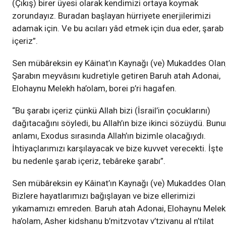
(Çıkış) birer üyesi olarak kendimizi ortaya koymak
zorundayız. Buradan başlayan hürriyete enerjilerimizi
adamak için. Ve bu acıları yâd etmek için dua eder, şarab
içeriz”.
Sen mübâreksin ey Kâinat’ın Kaynağı (ve) Mukaddes Olan
Şarabın meyvâsını kudretiyle getiren Baruh atah Adonai,
Elohaynu Melekh ha’olam, borei p’ri hagafen.
“Bu şarabı içeriz çünkü Allah bizi (İsrail’in çocuklarını)
dağıtacağını söyledi, bu Allah’ın bize ikinci sözüydü. Bunu
anlamı, Exodus sırasında Allah’ın bizimle olacağıydı.
İhtiyaçlarımızı karşılayacak ve bize kuvvet verecekti. İşte
bu nedenle şarab içeriz, tebâreke şarabı”.
Sen mübâreksin ey Kâinat’ın Kaynağı (ve) Mukaddes Olan
Bizlere hayatlarımızı bağışlayan ve bize ellerimizi
yıkamamızı emreden. Baruh atah Adonai, Elohaynu Melek
ha’olam, Asher kidshanu b’mitzvotav v’tzivanu al n’tilat