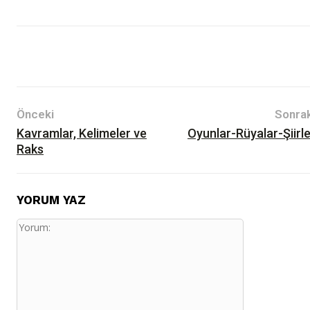
Yazılar
Devlet-Toplum
Tarih
Önceki
Sonrak
Kavramlar, Kelimeler ve
Oyunlar-Rüyalar-Şiirle
Raks
YORUM YAZ
Yorum: