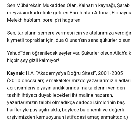
Sen Mübâreksin Mukaddes Olan, Kâinat’ın kaynağı, Şarab
meyvâsını kudretinle getiren Baruh atah Adonai, Elohayn
Melekh ha’olam, borei p’ri hagafen.
Sen, tarlaların semere vermesi için ve atalarımıza verdiği
kıymetli topraklar için, dua Olunan’sın sana şükürler olsun
Yahudî’den öğrenilecek şeyler var, Şükürler olsun Allah’a ki
hiçbir şey gizli kalmıyor!
Kaynak
: H.A. “Akademya’ya Doğru Sitesi”, 2001-2005
(2010 öncesi arşiv makalelerimizde yazarlarımızın adları
açık isimleriyle yayınlandıklarında makalelerini yeniden
tashih ihtiyacı duyabilecekleri ihtimaline nazaran,
yazarlarımızın talebi olmadıkça sadece isimlerinin baş
harfleriyle paylaşılmakta, böylece bu önemli ve değerli
arşivimizden kamuoyunun istifadesi amaçlanmaktadır.)