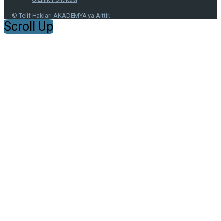
© Telif Hakları AKADEMYA'ya Aittir.
Scroll Up