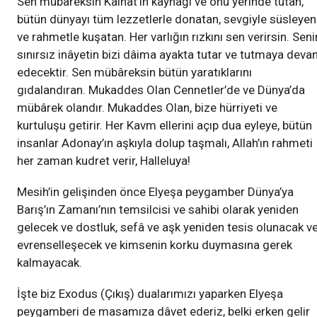
Sen mübâreksin Kâinat’ın kaynağı ve onu yerinde tutan,
bütün dünyayı tüm lezzetlerle donatan, sevgiyle süsleyen
ve rahmetle kuşatan. Her varlığın rızkını sen verirsin. Seni
sınırsız inâyetin bizi dâima ayakta tutar ve tutmaya dev
edecektir. Sen mübâreksin bütün yaratıklarını
gıdalandıran. Mukaddes Olan Cennetler’de ve Dünya’da
mübârek olandır. Mukaddes Olan, bize hürriyeti ve
kurtuluşu getirir. Her Kavm ellerini açıp dua eyleye, bütün
insanlar Adonay’ın aşkıyla dolup taşmalı, Allah’ın rahmeti
her zaman kudret verir, Halleluya!
Mesih’in gelişinden önce Elyeşa peygamber Dünya’ya
Barış’ın Zamanı’nın temsilcisi ve sahibi olarak yeniden
gelecek ve dostluk, sefâ ve aşk yeniden tesis olunacak v
evrenselleşecek ve kimsenin korku duymasına gerek
kalmayacak.
İşte biz Exodus (Çıkış) dualarımızı yaparken Elyeşa
peygamberi de masamıza dâvet ederiz, belki erken gelir