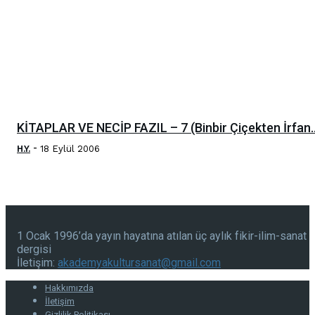
KİTAPLAR VE NECİP FAZIL – 7 (Binbir Çiçekten İrfan..
-
H.Y.
18 Eylül 2006
1 Ocak 1996’da yayın hayatına atılan üç aylık fikir-ilim-sanat
dergisi
İletişim:
akademyakultursanat@gmail.com
Hakkımızda
İletişim
Gizlilik Politikası