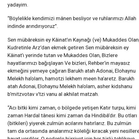
yadayim.
“Böylelikle kendimizi mânen besliyor ve ruhlarımızı Allah
indinde arındırıyoruz”.
Sen mübâreksin ey Kâinat’ın Kaynağı (ve) Mukaddes Olan
Kudretinle Arz’dan ekmek getiren Sen mübâreksin ey
Kâinat’ı yerinde tutan ve Mukaddes Olan, Bizlere
hayatlarımızı bağışlayan Ve bizleri, Rehber’in mayasız
ekmeğini yemeye çağıran Barukh atah Adonai, Elohaynu
Melekh ha’olam, hamotzi lekhem meen ha’aretz. Barukh
atah Adonai, Elohaynu Melekh ha’olam, asher kidshanu
b’mitzvotav v’tzi vanu al akhilat matzah.
“Acı bitki kimi zaman, o bölgede yetişen Katır turpu, kimi
zaman Hardal tânesi kimi zaman da Hindibâ’dır. Bu otları
(bitkileri) yiyerek zulmün acılarını hatırlarız. Bu zulmün
tam da ortasında analarımız köleliği kıracak yeni nesiller
hayat verdiler. O nedenle hürriyet için her türlü tehlikeye