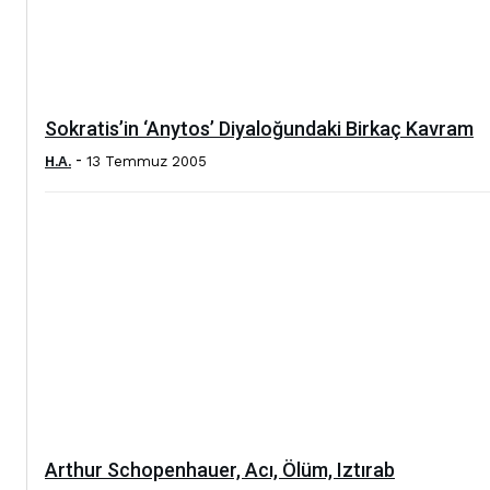
Sokratis’in ‘Anytos’ Diyaloğundaki Birkaç Kavram
-
H.A.
13 Temmuz 2005
Arthur Schopenhauer, Acı, Ölüm, Iztırab