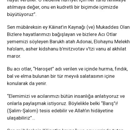
atılmaya değer, onu en kudretli bir biçimde içimizde
büyütüyoruz”.
Sen mübâreksin ey Kâinat’ın Kaynağı (ve) Mukaddes Olan
Bizlere hayatlarımızı bağışlayan ve bizlere Acı Otlar
yememizi söyleyen Barukh atah Adonai, Elohaynu Melekh
ha’olam, asher kidshanu b’mitzvotav v’tzi vanu al akhilat
maror.
Bu acı otlar, “Haroşet” adı verilen ve içinde hurma, fındık,
bal ve elma bulunan bir tür meyvâ salatasının içine
konularak da yenir.
“Elemimizi ve acılarımızı bütün insanlığa anlatıyoruz ve
onlarla paylaşmak istiyoruz. Böylelikle belki “Barış”ı!
(Şalim-Şalom) tesis edebilir ve Allah’ın hidâyetine
ulaşabiliriz”…