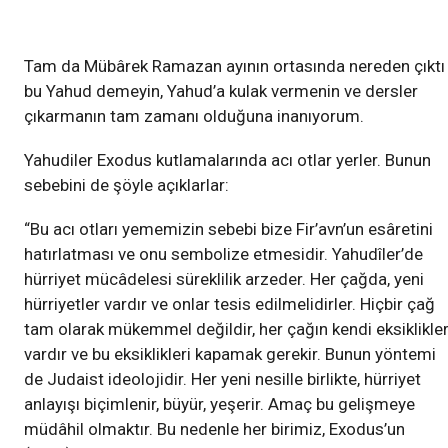
Tam da Mübârek Ramazan ayının ortasında nereden çıktı
bu Yahud demeyin, Yahud’a kulak vermenin ve dersler
çıkarmanın tam zamanı olduğuna inanıyorum.
Yahudiler Exodus kutlamalarında acı otlar yerler. Bunun
sebebini de şöyle açıklarlar:
“Bu acı otları yememizin sebebi bize Fir’avn’un esâretini
hatırlatması ve onu sembolize etmesidir. Yahudîler’de
hürriyet mücâdelesi süreklilik arzeder. Her çağda, yeni
hürriyetler vardır ve onlar tesis edilmelidirler. Hiçbir çağ
tam olarak mükemmel değildir, her çağın kendi eksiklikler
vardır ve bu eksiklikleri kapamak gerekir. Bunun yöntemi
de Judaist ideolojidir. Her yeni nesille birlikte, hürriyet
anlayışı biçimlenir, büyür, yeşerir. Amaç bu gelişmeye
müdâhil olmaktır. Bu nedenle her birimiz, Exodus’un