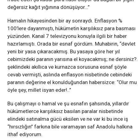
değersiz kağıt yığınına dönüşüyor…”
Hamalın hikayesinden bir ay sonraydı. Enflasyon %
100’lere dayanmıştı, hükümetin karşılıksız para basması
yüzünden. Kanal 7 televizyonu konuyla ilgili bir haber
hazırlamıştı. Orada bir esnaf gördüm. Muhabirin, “devlet
yeni bir yasa çıkaracakmış. Bu yasaya göre her yıl
cebimizdeki paranın yarısına el koyacakmış; ne dersiniz?.
şeklindeki akıllıca ve kurnazca sorusuna esnaf şöyle
cevab vermişti, aslında enflasyon nisbetinde cebindeki
paranın değerine el konulduğundan habersizce: “Olur mu
öyle şey, millet isyan eder!..”
Bu çalışmayı o hamal ve şu esnafın şahsında, yıllardır
hükümetlerce karşılıksız basılan paralar nisbetinde
elindeki satınalma gücü eksilen ve ne var ki bu ince iş
“hırsızlığın” farkına bile varamayan saf Anadolu halkına
ithaf ediyorum.