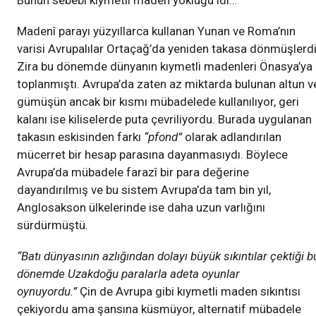
Bunun sebebi kıymetli maden yokluğu idi…
Madenî parayı yüzyıllarca kullanan Yunan ve Roma’nın
varisi Avrupalılar Ortaçağ’da yeniden takasa dönmüşlerdi
Zira bu dönemde dünyanın kıymetli madenleri Önasya’ya
toplanmıştı. Avrupa’da zaten az miktarda bulunan altun v
gümüşün ancak bir kısmı mübadelede kullanılıyor, geri
kalanı ise kiliselerde puta çevriliyordu. Burada uygulanan
takasın eskisinden farkı
“pfond”
olarak adlandırılan
mücerret bir hesap parasına dayanmasıydı. Böylece
Avrupa’da mübadele farazî bir para değerine
dayandırılmış ve bu sistem Avrupa’da tam bin yıl,
Anglosakson ülkelerinde ise daha uzun varlığını
sürdürmüştü.
“Batı dünyasının azlığından dolayı büyük sıkıntılar çektiği b
dönemde Uzakdoğu paralarla adeta oyunlar
oynuyordu.”
Çin de Avrupa gibi kıymetli maden sıkıntısı
çekiyordu ama şansına küsmüyor, alternatif mübadele