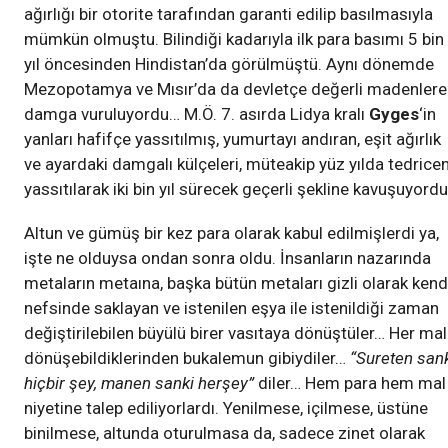
ağırlığı bir otorite tarafından garanti edilip basılmasıyla
mümkün olmuştu. Bilindiği kadarıyla ilk para basımı 5 bin
yıl öncesinden Hindistan’da görülmüştü. Aynı dönemde
Mezopotamya ve Mısır’da da devletçe değerli madenlere
damga vuruluyordu… M.Ö. 7. asırda Lidya kralı
Gyges
‘in
yanları hafifçe yassıtılmış, yumurtayı andıran, eşit ağırlık
ve ayardaki damgalı külçeleri, müteakip yüz yılda tedrice
yassıtılarak iki bin yıl sürecek geçerli şekline kavuşuyordu
Altun ve gümüş bir kez para olarak kabul edilmişlerdi ya,
işte ne olduysa ondan sonra oldu. İnsanların nazarında
metaların metaına, başka bütün metaları gizli olarak kend
nefsinde saklayan ve istenilen eşya ile istenildiği zaman
değiştirilebilen büyülü birer vasıtaya dönüştüler… Her ma
dönüşebildiklerinden bukalemun gibiydiler…
“Sureten san
hiçbir şey, manen sanki herşey”
diler… Hem para hem mal
niyetine talep ediliyorlardı. Yenilmese, içilmese, üstüne
binilmese, altunda oturulmasa da, sadece zinet olarak