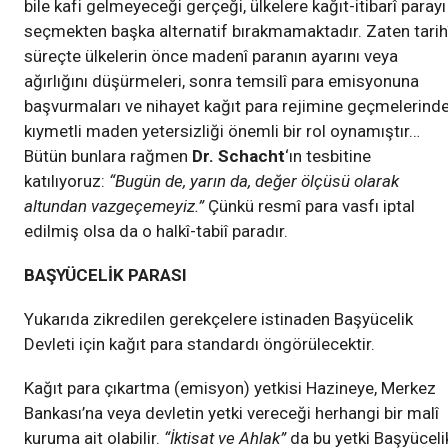
bile kafi gelmeyeceği gerçeği, ülkelere kağıt-itibarî parayı
seçmekten başka alternatif bırakmamaktadır. Zaten tarih
süreçte ülkelerin önce madenî paranın ayarını veya
ağırlığını düşürmeleri, sonra temsilî para emisyonuna
başvurmaları ve nihayet kağıt para rejimine geçmelerinde
kıymetli maden yetersizliği önemli bir rol oynamıştır…
Bütün bunlara rağmen
Dr. Schacht
‘ın tesbitine
katılıyoruz:
“Bugün de, yarın da, değer ölçüsü olarak
altundan vazgeçemeyiz.”
Çünkü resmî para vasfı iptal
edilmiş olsa da o halkî-tabiî paradır.
BAŞYÜCELİK PARASI
Yukarıda zikredilen gerekçelere istinaden Başyücelik
Devleti için kağıt para standardı öngörülecektir.
Kağıt para çıkartma (emisyon) yetkisi Hazineye, Merkez
Bankası’na veya devletin yetki vereceği herhangi bir malî
kuruma ait olabilir.
“İktisat ve Ahlak”
da bu yetki Başyüceli