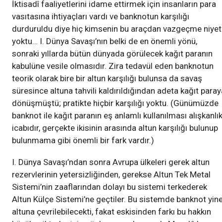
İktisadî faaliyetlerini idame ettirmek için insanların para
vasıtasına ihtiyaçları vardı ve banknotun karşılığı
durduruldu diye hiç kimsenin bu araçdan vazgeçme niyet
yoktu… I. Dünya Savaşı’nın belki de en önemli yönü,
sonraki yıllarda bütün dünyada görülecek kağıt paranın
kabulüne vesile olmasıdır. Zira tedavül eden banknotun
teorik olarak bire bir altun karşılığı bulunsa da savaş
süresince altuna tahvili kaldırıldığından adeta kağıt paray
dönüşmüştü; pratikte hiçbir karşılığı yoktu. (Günümüzde
banknot ile kağıt paranın eş anlamlı kullanılması alışkanlı
icabıdır, gerçekte ikisinin arasında altun karşılığı bulunup
bulunmama gibi önemli bir fark vardır.)
I. Dünya Savaşı’ndan sonra Avrupa ülkeleri gerek altun
rezervlerinin yetersizliğinden, gerekse Altun Tek Metal
Sistemi’nin zaaflarından dolayı bu sistemi terkederek
Altun Külçe Sistemi’ne geçtiler. Bu sistemde banknot yin
altuna çevrilebilecekti, fakat eskisinden farkı bu hakkın