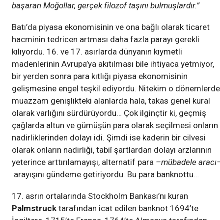
başaran Moğollar, gerçek filozof taşını bulmuşlardır.”
Batı’da piyasa ekonomisinin ve ona bağlı olarak ticaret
hacminin tedricen artması daha fazla parayı gerekli
kılıyordu. 16. ve 17. asırlarda dünyanın kıymetli
madenlerinin Avrupa’ya akıtılması bile ihtiyaca yetmiyor,
bir yerden sonra para kıtlığı piyasa ekonomisinin
gelişmesine engel teşkil ediyordu. Nitekim o dönemlerde
muazzam genişlikteki alanlarda hala, takas genel kural
olarak varlığını sürdürüyordu… Çok ilginçtir ki, geçmiş
çağlarda altun ve gümüşün para olarak seçilmesi onların
nadirliklerinden dolayı idi. Şimdi ise kaderin bir cilvesi
olarak onların nadirliği, tabiî şartlardan dolayı arzlarının
yeterince arttırılamayışı, alternatif para
–mübadele aracı
arayışını gündeme getiriyordu. Bu para banknottu…
17. asrın ortalarında Stockholm Bankası’nı kuran
Palmstruck
tarafından icat edilen banknot 1694’te