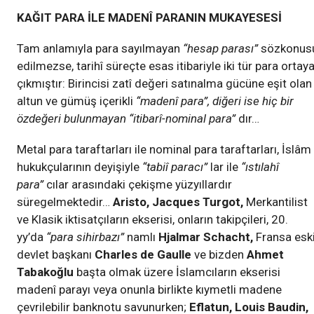
KAĞIT PARA İLE MADENÎ PARANIN MUKAYESESİ
Tam anlamıyla para sayılmayan
“hesap parası”
sözkonus
edilmezse, tarihî süreçte esas itibariyle iki tür para ortay
çıkmıştır: Birincisi zatî değeri satınalma gücüne eşit olan
altun ve gümüş içerikli
“madenî para”, diğeri ise hiç bir
özdeğeri bulunmayan “itibarî-nominal para”
dır…
Metal para taraftarları ile nominal para taraftarları, İslâm
hukukçularının deyişiyle
“tabiî paracı”
lar ile
“ıstılahî
para”
cılar arasındaki çekişme yüzyıllardır
süregelmektedir…
Aristo, Jacques Turgot,
Merkantilist
ve Klasik iktisatçıların ekserisi, onların takipçileri, 20.
yy’da
“para sihirbazı”
namlı
Hjalmar Schacht,
Fransa esk
devlet başkanı
Charles de Gaulle
ve bizden
Ahmet
Tabakoğlu
başta olmak üzere İslamcıların ekserisi
madenî parayı veya onunla birlikte kıymetli madene
çevrilebilir banknotu savunurken;
Eflatun, Louis Baudin,