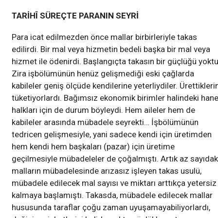
TARİHÎ SÜREÇTE PARANIN SEYRİ
Para icat edilmezden önce mallar birbirleriyle takas
edilirdi. Bir mal veya hizmetin bedeli başka bir mal veya
hizmet ile ödenirdi. Başlangıçta takasın bir güçlüğü yoktu
Zira işbölümünün henüz gelişmediği eski çağlarda
kabileler geniş ölçüde kendilerine yeterliydiler. Ürettikleri
tüketiyorlardı. Bağımsız ekonomik birimler halindeki han
halkları için de durum böyleydi. Hem aileler hem de
kabileler arasında mübadele seyrekti… İşbölümünün
tedricen gelişmesiyle, yani sadece kendi için üretimden
hem kendi hem başkaları (pazar) için üretime
geçilmesiyle mübadeleler de çoğalmıştı. Artık az sayıdak
malların mübadelesinde arızasız işleyen takas usulü,
mübadele edilecek mal sayısı ve miktarı arttıkça yetersiz
kalmaya başlamıştı. Takasda, mübadele edilecek mallar
hususunda taraflar çoğu zaman uyuşamayabiliyorlardı,