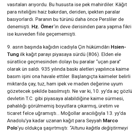
vasıtaları arıyordu. Bu hususta ise pek mahirdiler. Kâğıt
para niteliğini haiz bakırdan, deriden, ipekten paralar
basıyorlardı. Paranın bu türünü daha önce Persliler de
denemişti.
Hz. Ömer
‘in deve derisinden para yapma fikri
ise kuvveden fiile geçememişti.
9. asrın başında kağıdın icadıyla Çin hükümdârı
Hsien-
Tung
ilk kağıt parayı piyasaya sürdü (806). Elden ele
süratlice geçmesinden dolayı bu paralar “uçan para”
olarak ün saldı. 935 yılında baskı aletleri yapılınca kaime
basım işini ona havale ettiler. Başlangıçta kaimeler belirli
miktarda çay, tuz, ham ipek ve maden değerine uyum
gözetecek şekilde basılmıştı. Ne var ki, 10. yy’da aç gözl
devletin T.C. gibi piyasaya alabildiğine kaime sürmesi,
pahalılığı görülmemiş boyutlara çıkarmış, üretim ve
ticaret felce uğramıştı… Moğollar aracılığıyla 13. yy’da
Anadolu’ya kadar uzanan kağıt para Seyyah
Marco
Polo
‘yu oldukça şaşırtmıştı:
“Altunu kağıtla değiştirmeyi