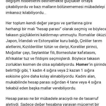
değişim nisbetlerini belirlemekte güçlükler ortaya
çıkabiliyordu ve bazı malların bölünememesi mübadeleyi
imkansız kılabiliyordu…
Her toplum kendi değer yargısı ve şartlarına göre
herhangi bir malı “hesap parası” olarak seçmiş ve böylec
takasın güçlüklerini kaldırmayı ummuştu. Romalılar öküzü
Japon, İrlandalı ve Estonyalılar kuru balığı, Çinliler tarım
aletlerini, Kızılderililer tütün ve deriyi, Koreliler pirinci,
Moğollar çayı, Seylanlılar fili, Borneolular kafatasını,
Afrikalılar tuz ve fildişini seçmişlerdi. Böylece takasın
zorlukları kısmen de olsa aşılabiliyordu.
Homer
‘in şiirind
belirttiği gibi, 1 kadın 4 sığıra veya 2 kazan 1 sığıra
eskisine göre daha kolay alınabiliyordu. Kadını alan,
mukabilinde hesap parası sığırdan 4 tane veya 4 sığıra
tekabül eden başka mallar verebiliyordu.
Hesap parası ne bir mübadele aracıydı ne de tasarruf
aletiydi. Sadece değer hesabına yarayan mücerret bir