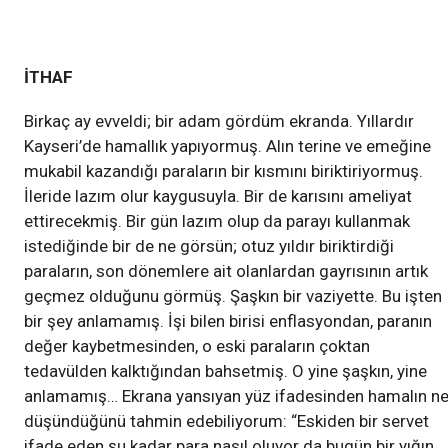
İTHAF
Birkaç ay evveldi; bir adam gördüm ekranda. Yıllardır
Kayseri’de hamallık yapıyormuş. Alın terine ve emeğine
mukabil kazandığı paraların bir kısmını biriktiriyormuş.
İleride lazım olur kaygusuyla. Bir de karısını ameliyat
ettirecekmiş. Bir gün lazım olup da parayı kullanmak
istediğinde bir de ne görsün; otuz yıldır biriktirdiği
paraların, son dönemlere ait olanlardan gayrısının artık
geçmez olduğunu görmüş. Şaşkın bir vaziyette. Bu işten
bir şey anlamamış. İşi bilen birisi enflasyondan, paranın
değer kaybetmesinden, o eski paraların çoktan
tedavülden kalktığından bahsetmiş. O yine şaşkın, yine
anlamamış… Ekrana yansıyan yüz ifadesinden hamalın n
düşündüğünü tahmin edebiliyorum: “Eskiden bir servet
ifade eden şu kadar para nasıl oluyor da bugün bir yığın