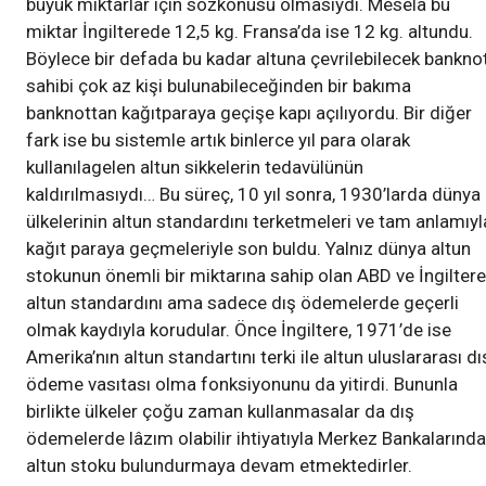
büyük miktarlar için sözkonusu olmasıydı. Meselâ bu
miktar İngilterede 12,5 kg. Fransa’da ise 12 kg. altundu.
Böylece bir defada bu kadar altuna çevrilebilecek bankno
sahibi çok az kişi bulunabileceğinden bir bakıma
banknottan kağıtparaya geçişe kapı açılıyordu. Bir diğer
fark ise bu sistemle artık binlerce yıl para olarak
kullanılagelen altun sikkelerin tedavülünün
kaldırılmasıydı… Bu süreç, 10 yıl sonra, 1930’larda dünya
ülkelerinin altun standardını terketmeleri ve tam anlamıyl
kağıt paraya geçmeleriyle son buldu. Yalnız dünya altun
stokunun önemli bir miktarına sahip olan ABD ve İngiltere
altun standardını ama sadece dış ödemelerde geçerli
olmak kaydıyla korudular. Önce İngiltere, 1971’de ise
Amerika’nın altun standartını terki ile altun uluslararası dı
ödeme vasıtası olma fonksiyonunu da yitirdi. Bununla
birlikte ülkeler çoğu zaman kullanmasalar da dış
ödemelerde lâzım olabilir ihtiyatıyla Merkez Bankalarında
altun stoku bulundurmaya devam etmektedirler.