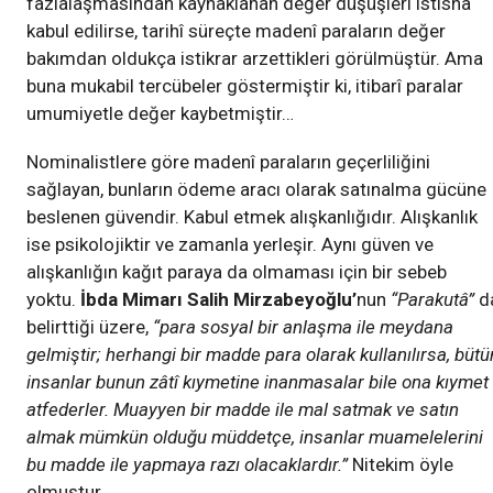
fazlalaşmasından kaynaklanan değer düşüşleri istisna
kabul edilirse, tarihî süreçte madenî paraların değer
bakımdan oldukça istikrar arzettikleri görülmüştür. Ama
buna mukabil tercübeler göstermiştir ki, itibarî paralar
umumiyetle değer kaybetmiştir…
Nominalistlere göre madenî paraların geçerliliğini
sağlayan, bunların ödeme aracı olarak satınalma gücüne
beslenen güvendir. Kabul etmek alışkanlığıdır. Alışkanlık
ise psikolojiktir ve zamanla yerleşir. Aynı güven ve
alışkanlığın kağıt paraya da olmaması için bir sebeb
yoktu.
İbda Mimarı Salih Mirzabeyoğlu’
nun
“Parakutâ”
d
belirttiği üzere,
“para sosyal bir anlaşma ile meydana
gelmiştir; herhangi bir madde para olarak kullanılırsa, bütü
insanlar bunun zâtî kıymetine inanmasalar bile ona kıymet
atfederler. Muayyen bir madde ile mal satmak ve satın
almak mümkün olduğu müddetçe, insanlar muamelelerini
bu madde ile yapmaya razı olacaklardır.”
Nitekim öyle
olmuştur.