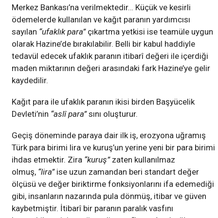
Merkez Bankası’na verilmektedir… Küçük ve kesirli
ödemelerde kullanılan ve kağıt paranın yardımcısı
sayılan
“ufaklık para”
çıkartma yetkisi ise teamüle uygun
olarak Hazine’de bırakılabilir. Belli bir kabul haddiyle
tedavül edecek ufaklık paranın itibarî değeri ile içerdiği
maden miktarının değeri arasındaki fark Hazine’ye gelir
kaydedilir.
Kağıt para ile ufaklık paranın ikisi birden Başyücelik
Devleti’nin
“aslî para”
sını oluşturur.
Geçiş döneminde paraya dair ilk iş, erozyona uğramış
Türk para birimi lira ve kuruş’un yerine yeni bir para birimi
ihdas etmektir. Zira
“kuruş”
zaten kullanılmaz
olmuş,
“lira”
ise uzun zamandan beri standart değer
ölçüsü ve değer biriktirme fonksiyonlarını ifa edemediği
gibi, insanların nazarında pula dönmüş, itibar ve güven
kaybetmiştir. İtibarî bir paranın paralık vasfını