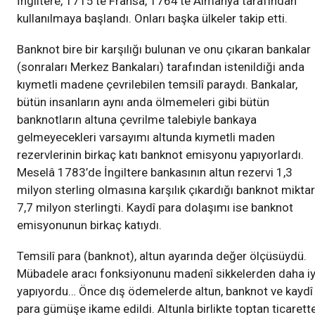
İngiltere, 1715’te Fransa, 1764’te Almanya tarafından
kullanılmaya başlandı. Onları başka ülkeler takip etti.
Banknot bire bir karşılığı bulunan ve onu çıkaran bankalar
(sonraları Merkez Bankaları) tarafından istenildiği anda
kıymetli madene çevrilebilen temsilî paraydı. Bankalar,
bütün insanların aynı anda ölmemeleri gibi bütün
banknotların altuna çevrilme talebiyle bankaya
gelmeyecekleri varsayımı altunda kıymetli maden
rezervlerinin birkaç katı banknot emisyonu yapıyorlardı.
Meselâ 1783’de İngiltere bankasının altun rezervi 1,3
milyon sterling olmasına karşılık çıkardığı banknot miktar
7,7 milyon sterlingti. Kaydî para dolaşımı ise banknot
emisyonunun birkaç katıydı.
Temsilî para (banknot), altun ayarında değer ölçüsüydü.
Mübadele aracı fonksiyonunu madenî sikkelerden daha iy
yapıyordu… Önce dış ödemelerde altun, banknot ve kaydî
para gümüşe ikame edildi. Altunla birlikte toptan ticarett