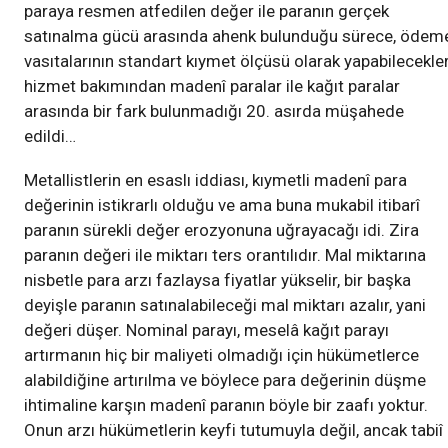
paraya resmen atfedilen değer ile paranın gerçek
satınalma gücü arasında ahenk bulunduğu sürece, ödem
vasıtalarının standart kıymet ölçüsü olarak yapabilecekler
hizmet bakımından madenî paralar ile kağıt paralar
arasında bir fark bulunmadığı 20. asırda müşahede
edildi…
Metallistlerin en esaslı iddiası, kıymetli madenî para
değerinin istikrarlı olduğu ve ama buna mukabil itibarî
paranın sürekli değer erozyonuna uğrayacağı idi. Zira
paranın değeri ile miktarı ters orantılıdır. Mal miktarına
nisbetle para arzı fazlaysa fiyatlar yükselir, bir başka
deyişle paranın satınalabileceği mal miktarı azalır, yani
değeri düşer. Nominal parayı, meselâ kağıt parayı
artırmanın hiç bir maliyeti olmadığı için hükümetlerce
alabildiğine artırılma ve böylece para değerinin düşme
ihtimaline karşın madenî paranın böyle bir zaafı yoktur.
Onun arzı hükümetlerin keyfi tutumuyla değil, ancak tabiî