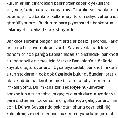
kurumlarının çıkardıkları banknotlar kabarık yekunlara
erişince,
“kötü para iyi parayı kovar”
kuralınca insanlar car
ödemelerinde banknot kullanmayı tercih ediyor, altunu is
gömülüyorlardı. Bu durum para piyasasında banknotun
hakimiyetini daha da pekiştiriyordu.
Banknot sistemi olağan şartlarda arızasız işliyordu. Faka
onun da bir zayıf noktası vardı. Savaş ve iktisadî kriz
dönemlerinde paniğe kapılan insanlar ellerindeki banknot
altuna tahvil ettirmek için Merkez Bankaları’nın önünde
kuyruk oluşturuyorlardı. Oysa piyasadaki banknot miktarı
altun stoklarının çok çok üzerinde bulunduğundan, pratik
olarak bütün banknotları bire bir altuna tahvil etmenin
imkanı yoktu. Bu imkansızlık sebebiyle hükümetler
banknotun altuna tahvilini geçici olarak durduruyorlar ve
para sisteminin çökmesini engellemeye çalışıyorlardı. En
son I. Dünya Savaşı’nda baknotun altuna çevrilebilirliği
kaldırılmış ve cebrî tedavül hükümleri yürürlüğe girmişti.