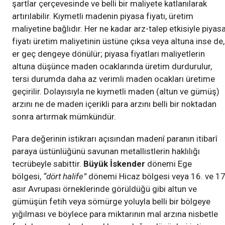
şartlar çerçevesinde ve belli bir maliyete katlanılarak
artırılabilir. Kıymetli madenin piyasa fiyatı, üretim
maliyetine bağlıdır. Her ne kadar arz-talep etkisiyle piyas
fiyatı üretim maliyetinin üstüne çıksa veya altuna inse de,
er geç dengeye dönülür; piyasa fiyatları maliyetlerin
altuna düşünce maden ocaklarında üretim durdurulur,
tersi durumda daha az verimli maden ocakları üretime
geçirilir. Dolayısıyla ne kıymetli maden (altun ve gümüş)
arzını ne de maden içerikli para arzını belli bir noktadan
sonra artırmak mümkündür.
Para değerinin istikrarı açısından madenî paranın itibarî
paraya üstünlüğünü savunan metallistlerin haklılığı
tecrübeyle sabittir.
Büyük İskender
dönemi Ege
bölgesi,
“dört halife”
dönemi Hicaz bölgesi veya 16. ve 17
asır Avrupası örneklerinde görüldüğü gibi altun ve
gümüşün fetih veya sömürge yoluyla belli bir bölgeye
yığılması ve böylece para miktarının mal arzına nisbetle