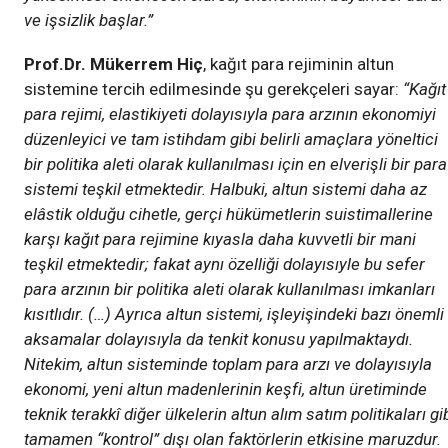
ve işsizlik başlar.”
Prof.Dr. Mükerrem Hiç
, kağıt para rejiminin altun
sistemine tercih edilmesinde şu gerekçeleri sayar:
“Kağıt
para rejimi, elastikiyeti dolayısıyla para arzının ekonomiyi
düzenleyici ve tam istihdam gibi belirli amaçlara yöneltici
bir politika aleti olarak kullanılması için en elverişli bir para
sistemi teşkil etmektedir. Halbuki, altun sistemi daha az
elâstik olduğu cihetle, gerçi hükümetlerin suistimallerine
karşı kağıt para rejimine kıyasla daha kuvvetli bir mani
teşkil etmektedir; fakat aynı özelliği dolayısıyle bu sefer
para arzının bir politika aleti olarak kullanılması imkanları
kısıtlıdır. (…) Ayrıca altun sistemi, işleyişindeki bazı önemli
aksamalar dolayısıyla da tenkit konusu yapılmaktaydı.
Nitekim, altun sisteminde toplam para arzı ve dolayısıyla
ekonomi, yeni altun madenlerinin keşfi, altun üretiminde
teknik terakkî diğer ülkelerin altun alım satım politikaları gi
tamamen “kontrol” dışı olan faktörlerin etkisine maruzdur.