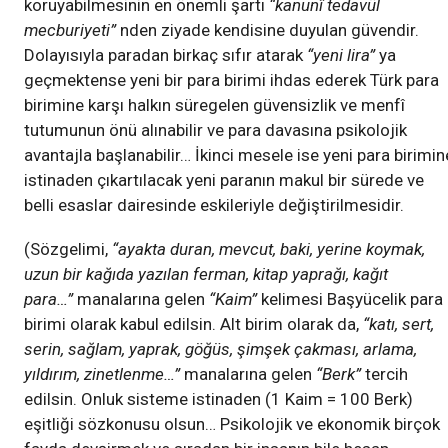
koruyabilmesinin en önemli şartı
“kanunî tedavül
mecburiyeti”
nden ziyade kendisine duyulan güvendir.
Dolayısıyla paradan birkaç sıfır atarak
“yeni lira”
ya
geçmektense yeni bir para birimi ihdas ederek Türk para
birimine karşı halkın süregelen güvensizlik ve menfî
tutumunun önü alınabilir ve para davasına psikolojik
avantajla başlanabilir… İkinci mesele ise yeni para birimin
istinaden çıkartılacak yeni paranın makul bir sürede ve
belli esaslar dairesinde eskileriyle değiştirilmesidir.
(Sözgelimi,
“ayakta duran, mevcut, baki, yerine koymak,
uzun bir kağıda yazılan ferman, kitap yaprağı, kağıt
para…”
manalarına gelen
“Kaim”
kelimesi Başyücelik para
birimi olarak kabul edilsin. Alt birim olarak da,
“katı, sert,
serin, sağlam, yaprak, göğüs, şimşek çakması, arlama,
yıldırım, zinetlenme…”
manalarına gelen
“Berk”
tercih
edilsin. Onluk sisteme istinaden (1 Kaim = 100 Berk)
eşitliği sözkonusu olsun… Psikolojik ve ekonomik birçok