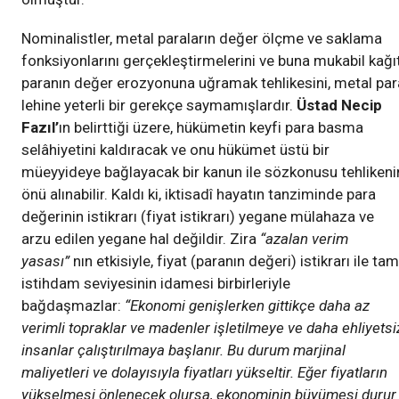
Nominalistler, metal paraların değer ölçme ve saklama
fonksiyonlarını gerçekleştirmelerini ve buna mukabil kağı
paranın değer erozyonuna uğramak tehlikesini, metal par
lehine yeterli bir gerekçe saymamışlardır.
Üstad Necip
Fazıl’
ın belirttiği üzere, hükümetin keyfi para basma
selâhiyetini kaldıracak ve onu hükümet üstü bir
müeyyideye bağlayacak bir kanun ile sözkonusu tehlikeni
önü alınabilir. Kaldı ki, iktisadî hayatın tanziminde para
değerinin istikrarı (fiyat istikrarı) yegane mülahaza ve
arzu edilen yegane hal değildir. Zira
“azalan verim
yasası”
nın etkisiyle, fiyat (paranın değeri) istikrarı ile tam
istihdam seviyesinin idamesi birbirleriyle
bağdaşmazlar:
“Ekonomi genişlerken gittikçe daha az
verimli topraklar ve madenler işletilmeye ve daha ehliyetsi
insanlar çalıştırılmaya başlanır. Bu durum marjinal
maliyetleri ve dolayısıyla fiyatları yükseltir. Eğer fiyatların
yükselmesi önlenecek olursa, ekonominin büyümesi durur