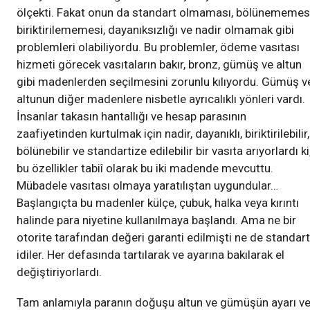
ölçekti. Fakat onun da standart olmaması, bölünememesi
biriktirilememesi, dayanıksızlığı ve nadir olmamak gibi
problemleri olabiliyordu. Bu problemler, ödeme vasıtası
hizmeti görecek vasıtaların bakır, bronz, gümüş ve altun
gibi madenlerden seçilmesini zorunlu kılıyordu. Gümüş v
altunun diğer madenlere nisbetle ayrıcalıklı yönleri vardı.
İnsanlar takasın hantallığı ve hesap parasının
zaafiyetinden kurtulmak için nadir, dayanıklı, biriktirilebilir,
bölünebilir ve standartize edilebilir bir vasıta arıyorlardı ki
bu özellikler tabiî olarak bu iki madende mevcuttu.
Mübadele vasıtası olmaya yaratılıştan uygundular…
Başlangıçta bu madenler külçe, çubuk, halka veya kırıntı
halinde para niyetine kullanılmaya başlandı. Ama ne bir
otorite tarafından değeri garanti edilmişti ne de standart
idiler. Her defasında tartılarak ve ayarına bakılarak el
değiştiriyorlardı.
Tam anlamıyla paranın doğuşu altun ve gümüşün ayarı v