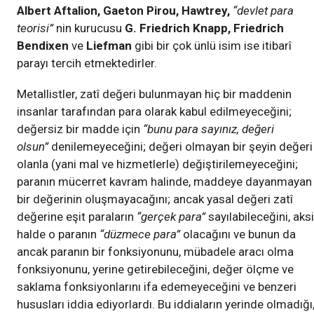
Albert Aftalion, Gaeton Pirou, Hawtrey,
“devlet para
teorisi”
nin kurucusu
G. Friedrich Knapp, Friedrich
Bendixen
ve
Liefman
gibi bir çok ünlü isim ise itibarî
parayı tercih etmektedirler.
Metallistler, zatî değeri bulunmayan hiç bir maddenin
insanlar tarafından para olarak kabul edilmeyeceğini;
değersiz bir madde için
“bunu para sayınız, değeri
olsun”
denilemeyeceğini; değeri olmayan bir şeyin değeri
olanla (yani mal ve hizmetlerle) değiştirilemeyeceğini;
paranın mücerret kavram halinde, maddeye dayanmayan
bir değerinin oluşmayacağını; ancak yasal değeri zatî
değerine eşit paraların
“gerçek para”
sayılabileceğini, aksi
halde o paranın
“düzmece para”
olacağını ve bunun da
ancak paranın bir fonksiyonunu, mübadele aracı olma
fonksiyonunu, yerine getirebileceğini, değer ölçme ve
saklama fonksiyonlarını ifa edemeyeceğini ve benzeri
hususları iddia ediyorlardı. Bu iddiaların yerinde olmadığı