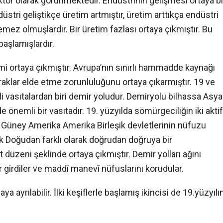
tör olarak görünmektedir. Endüstrinin gelişmesi ortaya bi
tri geliştikçe üretim artmıştır, üretim arttıkça endüstri
emez olmuşlardır. Bir üretim fazlası ortaya çıkmıştır. Bu
başlamışlardır.
ortaya çıkmıştır. Avrupa’nın sınırlı hammadde kaynağı
klar elde etme zorunluluğunu ortaya çıkarmıştır. 19 ve
li vasıtalardan biri demir yoludur. Demiryolu bilhassa Asya
önemli bir vasıtadır. 19. yüzyılda sömürgeciliğin iki aktif
e Güney Amerika Amerika Birleşik devletlerinin nüfuzu
ak Doğudan farklı olarak doğrudan doğruya bir
üzeni şeklinde ortaya çıkmıştır. Demir yolları ağını
r girdiler ve maddî manevî nüfuslarını korudular.
 ayrılabilir. İlki keşiflerle başlamış ikincisi de 19.yüzyılı