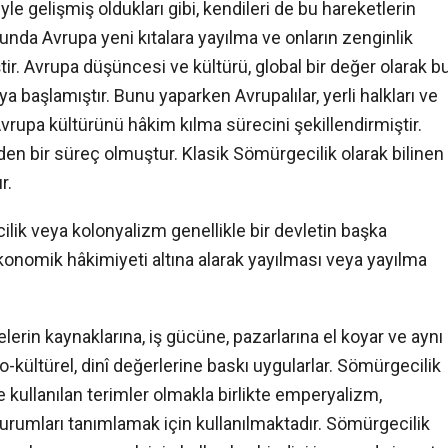
yle gelişmiş oldukları gibi, kendileri de bu hareketlerin
cunda Avrupa yeni kıtalara yayılma ve onların zenginlik
tir. Avrupa düşüncesi ve kültürü, global bir değer olarak b
 başlamıştır. Bunu yaparken Avrupalılar, yerli halkları ve
vrupa kültürünü hâkim kılma sürecini şekillendirmiştir.
eden bir süreç olmuştur. Klasik Sömürgecilik olarak bilinen
r.
lik veya kolonyalizm genellikle bir devletin başka
ve ekonomik hâkimiyeti altına alarak yayılması veya yayılma
erin kaynaklarına, iş gücüne, pazarlarına el koyar ve aynı
kültürel, dinî değerlerine baskı uygularlar. Sömürgecilik
e kullanılan terimler olmakla birlikte emperyalizm,
rumları tanımlamak için kullanılmaktadır. Sömürgecilik