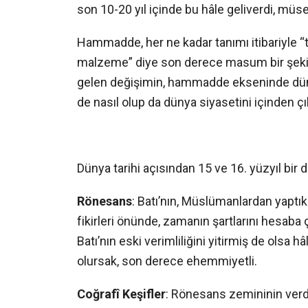
son 10-20 yıl içinde bu hâle geliverdi, müs
Hammadde, her ne kadar tanımı itibariyle “t
malzeme” diye son derece masum bir şekil
gelen değişimin, hammadde ekseninde düny
de nasıl olup da dünya siyasetini içinden ç
Dünya tarihi açısından 15 ve 16. yüzyıl bir
Rönesans
: Batı’nın, Müslümanlardan yaptıkl
fikirleri önünde, zamanın şartlarını hesab
Batı’nın eski verimliliğini yitirmiş de olsa
olursak, son derece ehemmiyetli.
Co
ğ
rafî Ke
ş
ifler
: Rönesans zemininin verdi