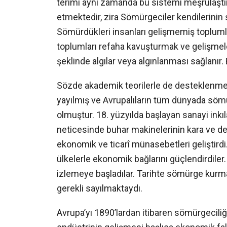
terimi aynı zamanda bu sistemi meşrulaştırm
etmektedir, zira Sömürgeciler kendilerinin 
Sömürdükleri insanları gelişmemiş topluml
toplumları refaha kavuşturmak ve gelişmele
şeklinde algılar veya algınlanması sağlanır. B
Sözde akademik teorilerle de desteklenmeye
yayılmış ve Avrupalıların tüm dünyada söm
olmuştur. 18. yüzyılda başlayan sanayi ink
neticesinde buhar makinelerinin kara ve den
ekonomik ve ticarî münasebetleri geliştirdi
ülkelerle ekonomik bağlarını güçlendirdiler. 
izlemeye başladılar. Tarihte sömürge kurm
gerekli sayılmaktaydı.
Avrupa’yı 1890’lardan itibaren sömürgecili