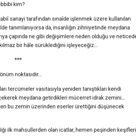
ebbibi kim?
abiî sanayi tarafından sınaîde işlenmek üzere kullanılan
de tanımlanıyorsa da, insanlığın zihniyetinde meydana
a çapında ne gibi değişimlere neden olduğu ve neticed
ıkılmaz bir hâle sürüklediğini işleyeceğiz…
***
 dönüm noktasıdır…
arı tercümeler vasıtasıyla yeniden tanıştıkları kendi
a çekerek meydana getirdikleri mücerret idrak zemini…
 hâlen bu zemin üzerinden eserler ürettiğini düşünecek
ği ilk mahsullerden olan icatlar, hemen peşinden keşifleri