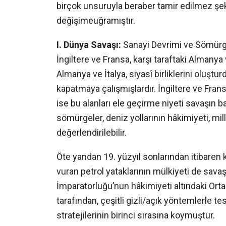
birçok unsuruyla beraber tamir edilmez şek
değişimeuğramıştır.
I. Dünya Sava
ş
ı:
Sanayi Devrimi ve Sömürg
İngiltere ve Fransa, karşı taraftaki Almanya
Almanya ve İtalya, siyasî birliklerini oluşt
kapatmaya çalışmışlardır. İngiltere ve Fran
ise bu alanları ele geçirme niyeti savaşın 
sömürgeler, deniz yollarının hâkimiyeti, mille
değerlendirilebilir.
Öte yandan 19. yüzyıl sonlarından itibaren
vuran petrol yataklarının mülkiyeti de sav
İmparatorluğu’nun hâkimiyeti altındaki Ortado
tarafından, çeşitli gizli/açık yöntemlerle tes
stratejilerinin birinci sırasına koymuştur.