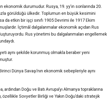
n ekonomik durumudur. Rusya, 19. yy’ın sonlarında 20.
fazla görüldüğü ülkedir. Toplumun en büyük kesimini
a da etkin bir işçi sınıfı 1905 Devrimi ile 1917 Ekim
lmuşlardır. İçtimâî dalgalanmalar ekonomik açıdan Rus
e oluşturuyordu. Rus yönetimi bu dalgalanmaları engellemek
undaydı.
yeti aynı şekilde korunmuş olmakla beraber yeni
lmuştur.
irinci Dünya Savaşı’nın ekonomik sebepleriyle aynı
pa, ardından Doğu ve Batı Avrupa’yı Almanya topraklarına
, özellikle Sovyetler Birliği ve Yakın Doğu’daki stratejik