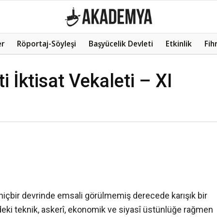
er
Röportaj-Söyleşi
Başyücelik Devleti
Etkinlik
Fih
 İktisat Vekaleti – XI
 hiçbir devrinde emsali görülmemiş derecede karışık bir
ndeki teknik, askerî, ekonomik ve siyasî üstünlüğe rağmen