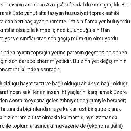
kılmasının ardından Avrupa’da feodal düzene geçildi. Bun
yırarak üste yahut alta taşıyan hususiyet toprak sahibi
aldan beri başlayan piramitte üst sınıflarda yer buluyordu
ıntılar olsa bile kimse içinde bulunduğu sınıftan
mıyor ve sınıflar arasında geçiş mümkün olmuyordu.
irbirinden ayıran toprağın yerine paranın geçmesine sebeb
 için son derece ehemmiyetlidir. Bu zihniyet değişiminin
sız İhtilâli’nden sonradır.
lı olduğu hayat tarzı ve bağlı olduğu ahlâk ve bağlı olduğu
rafından şekillenen insan ihtiyaçlarını karşılamak üzere
nden sonra meydana gelen zihniyet değişimiyle beraber;
t tarzını da biçimlendirmeye kalkan üst bir şube olarak
 yalnız ehram altüst olmakla kalmamış, aynı zamanda
ferd ile toplum arasındaki muvazene de (ekonomi dâhil)