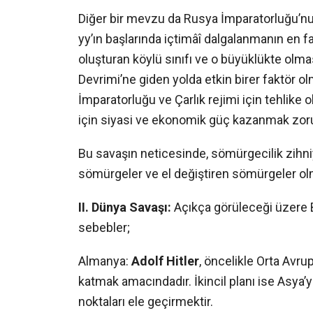
Diğer bir mevzu da Rusya İmparatorluğu’nu
yy’ın başlarında içtimâî dalgalanmanın en 
oluşturan köylü sınıfı ve o büyüklükte olmas
Devrimi’ne giden yolda etkin birer faktör o
İmparatorluğu ve Çarlık rejimi için tehlik
için siyasi ve ekonomik güç kazanmak zor
Bu savaşın neticesinde, sömürgecilik zihni
sömürgeler ve el değiştiren sömürgeler o
II. Dünya Sava
ş
ı:
Açıkça görüleceği üzere B
sebebler;
Almanya:
Adolf Hitler
, öncelikle Orta Avru
katmak amacındadır. İkincil planı ise Asya’yı
noktaları ele geçirmektir.