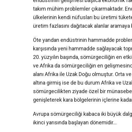
endüstrinin gelişmesi başlıca ekonomik fak
takım mühim problemler çıkarmaktadır. Endüs
ülkelerinin kendi nüfusları bu üretimi tüket
üretim fazlasını dağıtacak alanlar aramaya 
Öte yandan endüstrinin hammadde problemi 
karşısında yeni hammadde sağlayacak topra
20. yüzyılın başında, sömürgeciliğin en etki
ve Afrika da sömürgeciliğin en gelişmesinde 
alanı Afrika ile Uzak Doğu olmuştur. Orta v
altına girmiş ise de bu durum Afrika ve Uz
sömürgecilikten ziyade özel bir münasebet d
genişleterek kara bölgelerinin içlerine kada
Avrupa sömürgeciliği kabaca iki büyük dalgaya
ikinci yarısında başlayan dönemidir…