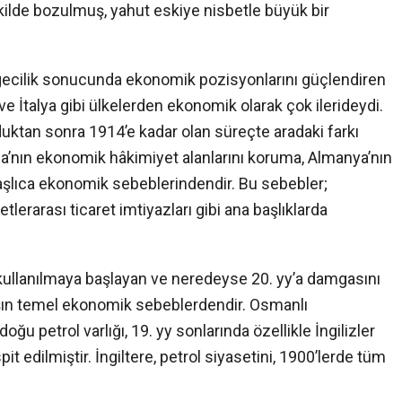
ilde bozulmuş, yahut eskiye nisbetle büyük bir
ecilik sonucunda ekonomik pozisyonlarını güçlendiren
 ve İtalya gibi ülkelerden ekonomik olarak çok ilerideydi.
urduktan sonra 1914’e kadar olan süreçte aradaki farkı
sa’nın ekonomik hâkimiyet alanlarını koruma, Almanya’nın
başlıca ekonomik sebeblerindendir. Bu sebebler;
tlerarası ticaret imtiyazları gibi ana başlıklarda
 kullanılmaya başlayan ve neredeyse 20. yy’a damgasını
aşın temel ekonomik sebeblerdendir. Osmanlı
ğu petrol varlığı, 19. yy sonlarında özellikle İngilizler
pit edilmiştir. İngiltere, petrol siyasetini, 1900’lerde tüm