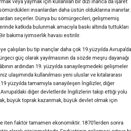
ak veya yaymak için kullanılan bir dizi inanca da işaret
sömürdükleri insanlardan daha üstün olduklarına inanırlar.
ardan seçerler. Dünya bu sömürgecileri, gelişmemiş
rinde katkıda bulunmak amacıyla baskı altında tuttukları
ir bakıma iyimserlik havası estirilir.
 çalışılan bu tip inançlar daha çok 19.yüzyılda Avrupa’d
ürgeci güç olarak yayılmasının da sözde meşru dayanağı
ılâbının ardından 19. yüzyılda sanayileşmedeki gelişmeler
iz ulaşımında kullanılması yeni uluslar ve kıtalararası
.19 yüzyılda tamamıyla sanayileşen İngilizler, diğer
Avrupa’daki diğer devletlerde İngilizlerin takip ettiği yolu
ak, büyük toprak kazanmak, büyük devlet olmak için
ğe iten faktör tamamen ekonomiktir. 1870’lerden sonra