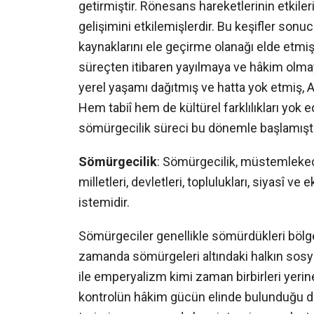
getirmiştir. Rönesans hareketlerinin etkileri
gelişimini etkilemişlerdir. Bu keşifler sonu
kaynaklarını ele geçirme olanağı elde etmiş
süreçten itibaren yayılmaya ve hâkim olmaya
yerel yaşamı dağıtmış ve hatta yok etmiş, A
Hem tabiî hem de kültürel farklılıkları yok 
sömürgecilik süreci bu dönemle başlamıştı
Sömürgecilik
: Sömürgecilik, müstemlekeci
milletleri, devletleri, toplulukları, siyasî 
istemidir.
Sömürgeciler genellikle sömürdükleri bölgel
zamanda sömürgeleri altındaki halkın sosyo-
ile emperyalizm kimi zaman birbirleri yerin
kontrolün hâkim gücün elinde bulunduğu du