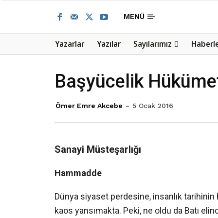
MENÜ
Yazarlar
Yazılar
Sayılarımız
Haberl
Başyücelik Hükümeti
Ömer Emre Akcebe
5 Ocak 2016
Sanayi Müste
ş
arlı
ğ
ı
Hammadde
Dünya siyaset perdesine, insanlık tarihinin
kaos yansımakta. Peki, ne oldu da Batı eli