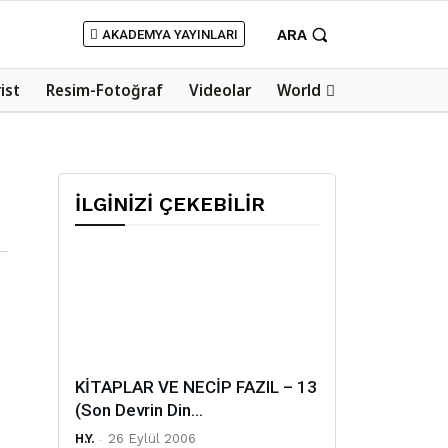
ARA
AKADEMYA YAYINLARI
rist
Resim-Fotoğraf
Videolar
World
İLGİNİZİ ÇEKEBİLİR
KİTAPLAR VE NECİP FAZIL – 13
(Son Devrin Din...
H.Y.
-
26 Eylül 2006