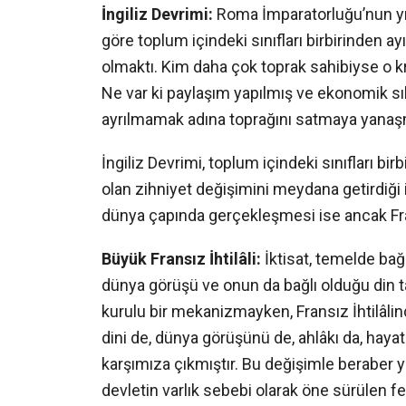
İ
ngiliz Devrimi:
Roma İmparatorluğu’nun yı
göre toplum içindeki sınıfları birbirinden a
olmaktı. Kim daha çok toprak sahibiyse o kr
Ne var ki paylaşım yapılmış ve ekonomik sık
ayrılmamak adına toprağını satmaya yanaş
İngiliz Devrimi, toplum içindeki sınıfları b
olan zihniyet değişimini meydana getirdiği
dünya çapında gerçekleşmesi ise ancak Fran
Büyük Fransız
İ
htilâli:
İktisat, temelde bağ
dünya görüşü ve onun da bağlı olduğu din ta
kurulu bir mekanizmayken, Fransız İhtilâli
dini de, dünya görüşünü de, ahlâkı da, haya
karşımıza çıkmıştır. Bu değişimle beraber
devletin varlık sebebi olarak öne sürülen 