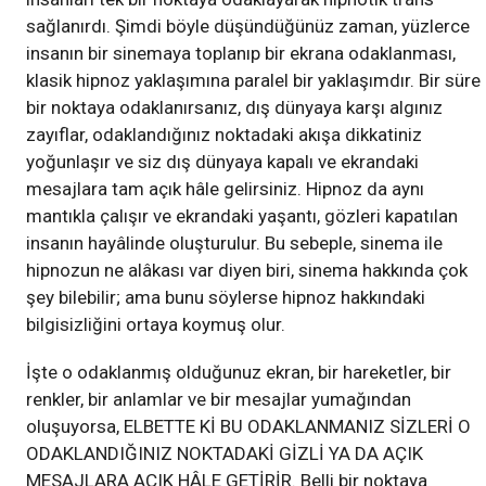
sağlanırdı. Şimdi böyle düşündüğünüz zaman, yüzlerce
insanın bir sinemaya toplanıp bir ekrana odaklanması,
klasik hipnoz yaklaşımına paralel bir yaklaşımdır. Bir süre
bir noktaya odaklanırsanız, dış dünyaya karşı algınız
zayıflar, odaklandığınız noktadaki akışa dikkatiniz
yoğunlaşır ve siz dış dünyaya kapalı ve ekrandaki
mesajlara tam açık hâle gelirsiniz. Hipnoz da aynı
mantıkla çalışır ve ekrandaki yaşantı, gözleri kapatılan
insanın hayâlinde oluşturulur. Bu sebeple, sinema ile
hipnozun ne alâkası var diyen biri, sinema hakkında çok
şey bilebilir; ama bunu söylerse hipnoz hakkındaki
bilgisizliğini ortaya koymuş olur.
İşte o odaklanmış olduğunuz ekran, bir hareketler, bir
renkler, bir anlamlar ve bir mesajlar yumağından
oluşuyorsa, ELBETTE Kİ BU ODAKLANMANIZ SİZLERİ O
ODAKLANDIĞINIZ NOKTADAKİ GİZLİ YA DA AÇIK
MESAJLARA AÇIK HÂLE GETİRİR. Belli bir noktaya