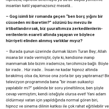
insanları katil yapamazsınız meselâ…
– Gog isimli bir romanda geçen “ben borç yığını bir
cüsseden mi ibaretim?” sözünü bu mevzu ile
irtibatlandırırsak, biz şuuraltımıza zerkedilenlerin-
verilenlerin esareti altında yaşayan ve böylece
hürriyeti elinden alınmış varlıklar mıyız?
– Burada şunun üzerinde durmak lâzım Turan Bey; Allah
insana bir irade vermiştir, öyle ki, kendisine inanıp
inanmamak bile bizim irademize, tercihimize bağlı. Böyle
bir irade… Hür irade… İnsan ne kadar hipnoz altında
bırakılmış olsa da, kimse ona zorla bir şey yaptıramaz! Bi
televizyon programında bana “bir insan suikastçi
yapılabilir mi?” şeklinde bir soru yöneltilince, ben şöyle
cevap vermiştim; kendi isteğiyle olursa evet! Yani adam
öldürmeyi vatan için yapıldığında normal gören biri,
hipnoz ve sinema dilinin katkısı ile çok rahat eğitilebilir ve