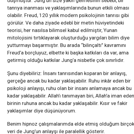
düşmüştür. Jung’un size yakın gelmesinin sebebi, bir
tanrıya inanması ve yaklaşımlarında bunun etkili olması
olabilir. Freud, 120 yıllık modern psikolojinin tanrısı gibi
görülür. Ve daha ziyade edebî bir metin hüviyetindeki
teorisi, her nasılsa bilimsel kabul edilmiştir, Yunan
mitolojisini tırtıklayarak oluşturduğu yargıları bilim diye
yutturmayı başarmıştır. Bu arada “bilinçaltı” kavramını
Freud’a borçluyuz, elbette ki başka katkıları da var, ama
getirmiş olduğu katkılar Jung’a nisbetle çok sınırlıdır.
Şunu diyebiliriz: İnsanı tanrısından koparan bir anlayış,
gerçeğe ancak bu kadar yaklaşabilir. Ruhu inkâr eden bir
psikoloji anlayışı, ruhu olan bir insanı anlamaya ancak bu
kadar yaklaşabilir. Allah’ı tanımayan biri, Allah’a iman ede
birinin ruhuna ancak bu kadar yaklaşabilir. Kısır ve fakir
yaklaşımlar diye düşünüyorum.
Benim hipnoz çalışmalarımda elde etmiş olduğum birço
veri de Jung’un anlayşı ile paralellik gösterir.