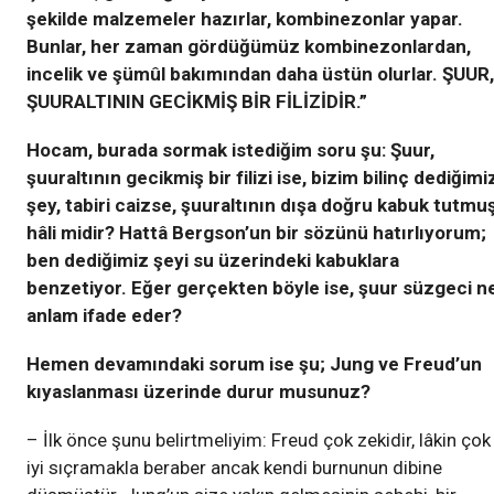
şekilde malzemeler hazırlar, kombinezonlar yapar.
Bunlar, her zaman gördüğümüz kombinezonlardan,
incelik ve şümûl bakımından daha üstün olurlar. ŞUUR,
ŞUURALTININ GECİKMİŞ BİR FİLİZİDİR.”
Hocam, burada sormak istediğim soru şu: Şuur,
şuuraltının gecikmiş bir filizi ise, bizim bilinç dediğimi
şey, tabiri caizse, şuuraltının dışa doğru kabuk tutmu
hâli midir? Hattâ Bergson’un bir sözünü hatırlıyorum;
ben dediğimiz şeyi su üzerindeki kabuklara
benzetiyor. Eğer gerçekten böyle ise, şuur süzgeci n
anlam ifade eder?
Hemen devamındaki sorum ise şu; Jung ve Freud’un
kıyaslanması üzerinde durur musunuz?
– İlk önce şunu belirtmeliyim: Freud çok zekidir, lâkin çok
iyi sıçramakla beraber ancak kendi burnunun dibine