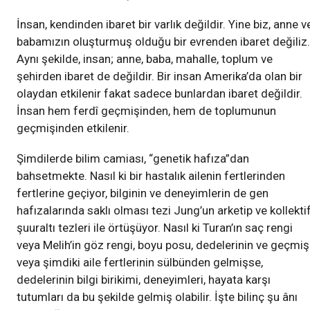
İnsan, kendinden ibaret bir varlık değildir. Yine biz, anne v
babamızın oluşturmuş olduğu bir evrenden ibaret değiliz.
Aynı şekilde, insan; anne, baba, mahalle, toplum ve
şehirden ibaret de değildir. Bir insan Amerika’da olan bir
olaydan etkilenir fakat sadece bunlardan ibaret değildir.
İnsan hem ferdî geçmişinden, hem de toplumunun
geçmişinden etkilenir.
Şimdilerde bilim camiası, “genetik hafıza”dan
bahsetmekte. Nasıl ki bir hastalık ailenin fertlerinden
fertlerine geçiyor, bilginin ve deneyimlerin de gen
hafızalarında saklı olması tezi Jung’un arketip ve kollekti
şuuraltı tezleri ile örtüşüyor. Nasıl ki Turan’ın saç rengi
veya Melih’in göz rengi, boyu posu, dedelerinin ve geçmiş
veya şimdiki aile fertlerinin sülbünden gelmişse,
dedelerinin bilgi birikimi, deneyimleri, hayata karşı
tutumları da bu şekilde gelmiş olabilir. İşte bilinç şu ânı