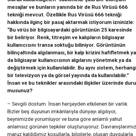
mesajlar ve bunların yanında bir de Rus Virüsü 666
tekniği mevcut. Özellikle Rus Virüsü 666 tekniği
hakkında ilginç bir pasaj aktarmak istiyorum izninizle:
“Bu virüs bir bilgisayardaki görüntünün 25 karesinde
bir beliriyor. Renk, titreşim ve kalıpların bilgisayar
kullanıcısını transa soktuğu biliniyor. Görüntünün
bilinçaltında algılanması, bir kalp krizini hafifletmek ya
da bilgisayar kullanıcısının algılarını yönetmek ya da
değiştirmek için kullanılabilir. Bu aynı sistem, herhang
bir televizyon ya da görsel yayında da kullanılabilir.”
İnsan ve bu teknikler arasındaki ilişkiler üzerinde duru
musunuz?
– Sevgili dostum. İnsan herşeyden etkilenen bir varlık.
Bizler beş duyunun imkânlarıyla dünyayı algılıyor,
beynimizde yorumluyor ve buna göre anlamlı yahut
anlamsız görünen tepkiler oluşturuyoruz. Davranışlarımız
maruz kaldığımız koşullarla, bilgilerle, oluşan duygularla