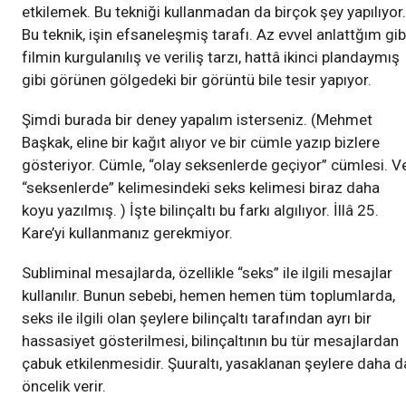
etkilemek. Bu tekniği kullanmadan da birçok şey yapılıyor.
Bu teknik, işin efsaneleşmiş tarafı. Az evvel anlattğım gibi
filmin kurgulanılış ve veriliş tarzı, hattâ ikinci plandaymış
gibi görünen gölgedeki bir görüntü bile tesir yapıyor.
Şimdi burada bir deney yapalım isterseniz. (Mehmet
Başkak, eline bir kağıt alıyor ve bir cümle yazıp bizlere
gösteriyor. Cümle, “olay seksenlerde geçiyor” cümlesi. V
“seksenlerde” kelimesindeki seks kelimesi biraz daha
koyu yazılmış. ) İşte bilinçaltı bu farkı algılıyor. İllâ 25.
Kare’yi kullanmanız gerekmiyor.
Subliminal mesajlarda, özellikle “seks” ile ilgili mesajlar
kullanılır. Bunun sebebi, hemen hemen tüm toplumlarda,
seks ile ilgili olan şeylere bilinçaltı tarafından ayrı bir
hassasiyet gösterilmesi, bilinçaltının bu tür mesajlardan
çabuk etkilenmesidir. Şuuraltı, yasaklanan şeylere daha d
öncelik verir.