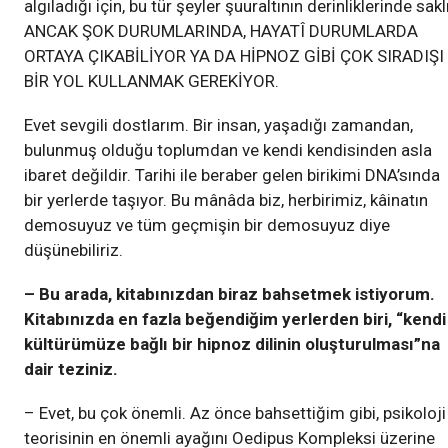
algıladığı için, bu tür şeyler şuuraltının derinliklerinde saklı
ANCAK ŞOK DURUMLARINDA, HAYATÎ DURUMLARDA
ORTAYA ÇIKABİLİYOR YA DA HİPNOZ GİBİ ÇOK SIRADIŞI
BİR YOL KULLANMAK GEREKİYOR.
Evet sevgili dostlarım. Bir insan, yaşadığı zamandan,
bulunmuş olduğu toplumdan ve kendi kendisinden asla
ibaret değildir. Tarihi ile beraber gelen birikimi DNA’sında
bir yerlerde taşıyor. Bu mânâda biz, herbirimiz, kâinatın
demosuyuz ve tüm geçmişin bir demosuyuz diye
düşünebiliriz.
– Bu arada, kitabınızdan biraz bahsetmek istiyorum.
Kitabınızda en fazla beğendiğim yerlerden biri, “kendi
kültürümüze bağlı bir hipnoz dilinin oluşturulması”na
dair teziniz.
– Evet, bu çok önemli. Az önce bahsettiğim gibi, psikoloji
teorisinin en önemli ayağını Oedipus Kompleksi üzerine