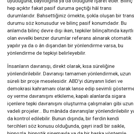
uyuduğuna, bayıldığına ya da öldüğüne işaret eder. Bilinç
hep açıktır fakat pasif duruma geçtiği hâl trans
durumlarıdır. Bahsettiğiniz örnekte, şokla oluşan bir tran
durumu söz konusudur ve bilinç pasif konumdadır. Bu
anlamda bilinç devre dışı iken, tepkiler bilinçaltında kayıtlı
olan evvelki benzer durumlar referans alınarak otomatik
yapılır ya da o ân dışarıdan bir yönlendirme varsa, bu
yönlendirme de tepkiyi belirleyebilir.
İnsanların davranışı, direkt olarak, kısa süreliğine
yönlendirilebilir. Davranışı tamamen yönlendirmek, uzun
süreli bir proje meselesidir. ABD’yi dünyanın lideri ve
demokrasi kahramanı olarak lanse edip sevimli gösterme
oy verme davranışını etkileme, kapalı alanlarda sigara
içenlere tepki davranışını oluşturma çalışmaları gibi uzun
vadeli projeler… Bu mânâda davranışlar yönlendirilebilir y
da kontrol edilebilir. Bunun dışında, bir ferdin kendi
tercihleri söz konusu olduğunda, gayri iradî bir saikle,
hipnozla, hipnotik sinemayla ya da bir başka yöntemle