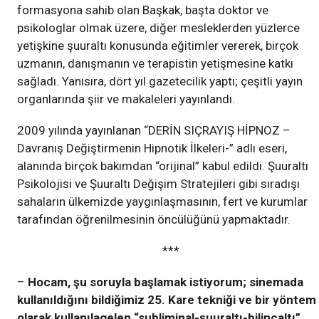
formasyona sahib olan Başkak, başta doktor ve
psikologlar olmak üzere, diğer mesleklerden yüzlerce
yetişkine şuuraltı konusunda eğitimler vererek, birçok
uzmanın, danışmanın ve terapistin yetişmesine katkı
sağladı. Yanısıra, dört yıl gazetecilik yaptı; çeşitli yayın
organlarında şiir ve makaleleri yayınlandı.
2009 yılında yayınlanan “DERİN SIÇRAYIŞ HİPNOZ –
Davranış Değiştirmenin Hipnotik İlkeleri-” adlı eseri,
alanında birçok bakımdan “orijinal” kabul edildi. Şuuraltı
Psikolojisi ve Şuuraltı Değişim Stratejileri gibi sıradışı
sahaların ülkemizde yaygınlaşmasının, fert ve kurumlar
tarafından öğrenilmesinin öncülüğünü yapmaktadır.
***
–
Hocam, şu soruyla başlamak istiyorum; sinemada
kullanıldığını bildiğimiz 25. Kare tekniği ve bir yöntem
olarak kullanılagelen “subliminal-şuuraltı-bilinçaltı”