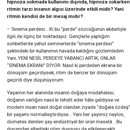
hipnoza sokmada kullanımı dışında, hipnoza sokarken
ritmin tarzı insanın algısı üzerinde etkili midir? Yani
ritmin kendisi de bir mesaj mıdır?
– Sinema perdesi… Ki bu “perde” sözcüğünün akıbetiyle
ilgili de ilginç bir noktadayız. Gençlerle yaptığım
sohbetlerde yahut seminerlerde “sinema perdesi”
şeklindeki bir kullanımın havada kaldığını gözlemledim.
Yani, YENİ NESİL PERDEYE YABANCI ARTIK, ONLAR
“SİNEMA EKRANI” DİYOR. Nasıl ki perdeden ekrana bir
dönüşüm geçirdiysek; ritim de benzer bir dönüşüm
geçirdi diye düşünüyorum.
Yaşamın her alanında insanın doğaya müdahalesi,
doğanın varlığını nasıl ki tehdit eder hâle geldiyse ve
modern insan nasıl doğal olandan ziyade “doğala özdeş
bir yaşamı normalleştirdiyse… Yani her şeyimiz naylon,
domates denilen şey endüstriyel bir ürün meselâ… Bu
durumdan elbetteki ritim duygusu da etkilenecekti.