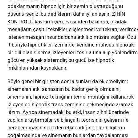
odaklanmanın hipnoz için bir zemin oluşturduğunu
düşünürseniz, bu dediklerim daha iyi anlaşılır. ZİHİN
KONTROLÜ kavramı çerçevesinden bakılırsa, oradaki
mesajların çeşitli tekniklerle işlenmesi ve tekrarı, verilme
istenen mesajın insanda daha etkili olmasını sağlar. Özü
itibariyle hipnotik bir zeminde, kendine mahsus hipnotik
bir dili olan sinema, izleyenleri tesir altına alıp yönlendir
gücü en yüksek sistemdir; bu gücü ise hipnotik
imkânlarından kaynaklanır.
Böyle genel bir girişten sonra şunları da eklemeliyim;
sinemanın etki sahasının bu kadar geniş olmasını,
sinemanın, hipnoz tekniğinin temel mantığını kullanarak
izleyenleri hipnotik trans zeminine çekmesinde aramak
lâzım. Ayrıca sinemadaki bu etki, insan zihni üzerinde
yapılan araştırmalar ve bilinçaltı teorisinin gelişimi ile
beraber insanın nelerden etkilendiğine dair bilgilerin
çoğalmasında ve sinemanın bunlardan faydalanması