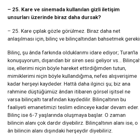
– 25. Kare ve sinemada kullanılan gizli iletişim
unsurları üzerinde biraz daha dursak?
– 25. Kare çıplak gözle görülmez. Biraz daha net
anlaşılması için, bilinç ve bilinçaltından bahsetmek gerekir
Bilinç, şu ânda farkında olduklarımı idare ediyor; Turan’la
konuşuyorum, dışarıdan bir siren sesi geliyor vs… Bilinçal
ise, ellerimi niçin böyle hareket ettirdiğimden tutun,
mimiklerimi niçin böyle kullandığıma, nefes alışverişime
kadar herşeyi kaydeder. Hattâ daha ilginci şu; biz ana
rahmine düştüğümüz ândan itibaren görsel işitsel ne
varsa bilinçaltı tarafından kaydedilir. Bilinçaltının bu
faaliyeti emanetimizi teslim edinceye kadar devam eder.
Bilinç ise 6-7 yaşlarında oluşmaya başlar. O zaman
bilincin alanı çok dardır diyebilirz. Bilinçaltının alanı ise, o
ân bilincin alanı dışındaki herşeydir diyebiliriz.