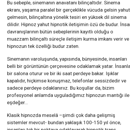
Bu sebeple, sinemanın anavatanı bilinçaltıdır. Sinema
ekranı, yaşama paralel bir gerçeklikle vücuda gelsin yahut
gelmesin, bilinçaltına yönelik tesiri en yüksek dil sinema
dilidir. Hipnoz yahut hipnotik iletişimin özü de budur. İnsa
davranışlarının bütün sebeplerinin kayıtlı olduğu o
muazzam bilinçaltı süreçle iletişim kurma imkanı verir ve
hipnozun tek özelliği budur zaten.
Sinemanın varoluşunda, yapısında, bünyesinde, insanları
belli bir görüntünün çerçevesine odaklamak yatar. İnsanl
bir salona oturur ve bir iki saat perdeye bakar. Işıklar
kapalıdır, hiçkimse konuşmaz, telefonlar sessizdedir ve
sadece perdeye odaklanırıız. Bu koşullar da, bizim
profesyonel anlamda uyguladığımız hipnozun mantığı ile
eşdeğer…
Klasik hipnozda meselâ –şimdi çok daha gelişmiş
sistemler mevcut- bundan yaklaşık 100-150 yıl önce,
insanları tek bir noktaya odaklayarak hipnotik trans