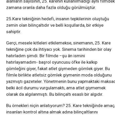
alanların sayısının, 25. karenin kullanılmadığı aynı filmdek
zamana oranla daha fazla olduğu görülmüştür.
25.Kare tekniğinin hedefi, insanın tepkilerinin oluştuğu
zemin olan bilinçaltıdır ve belli koşullarda, bir etkiye
sahiptir.
Gerçi, mesele kitleleri etkilemekse, sinemanın, 25. Kare
tekniğine çok da ihtiyacı yok. Sinema tarihinden bir olay
hatırladım şimdi. Bir filmde –şu ân ismini
hatırlayamadım- başrol oyuncusu öfke ile kalkıp
gömleğini giyer, fakat atlet giymeden gömlek giyer. Bu
filmle birlikte atletsiz gömlek giymenin moda olduğunu
yazmıştı gazeteler. Yönetmenin bunu yapmaktaki maksad
belki âcil durumu vurgulamaktı, ama atlet giymemek
olarak da algılanmıştı. Bu bilinçaltı esaslı bir algıdır.
Bu örnekleri niçin anlatıyorum? 25. Kare tekniğinde amaç
insanları kontrol altına almak adına bilinçaltlarını