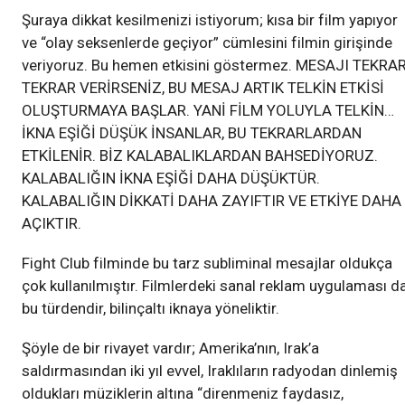
Şuraya dikkat kesilmenizi istiyorum; kısa bir film yapıyor
ve “olay seksenlerde geçiyor” cümlesini filmin girişinde
veriyoruz. Bu hemen etkisini göstermez. MESAJI TEKRA
TEKRAR VERİRSENİZ, BU MESAJ ARTIK TELKİN ETKİSİ
OLUŞTURMAYA BAŞLAR. YANİ FİLM YOLUYLA TELKİN…
İKNA EŞİĞİ DÜŞÜK İNSANLAR, BU TEKRARLARDAN
ETKİLENİR. BİZ KALABALIKLARDAN BAHSEDİYORUZ.
KALABALIĞIN İKNA EŞİĞİ DAHA DÜŞÜKTÜR.
KALABALIĞIN DİKKATİ DAHA ZAYIFTIR VE ETKİYE DAHA
AÇIKTIR.
Fight Club filminde bu tarz subliminal mesajlar oldukça
çok kullanılmıştır. Filmlerdeki sanal reklam uygulaması d
bu türdendir, bilinçaltı iknaya yöneliktir.
Şöyle de bir rivayet vardır; Amerika’nın, Irak’a
saldırmasından iki yıl evvel, Iraklıların radyodan dinlemiş
oldukları müziklerin altına “direnmeniz faydasız,