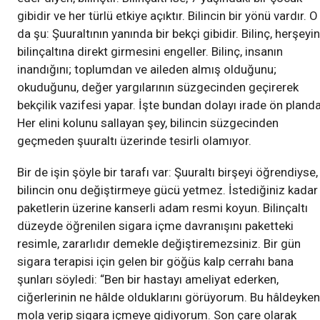
gibidir ve her türlü etkiye açıktır. Bilincin bir yönü vardır. O
da şu: Şuuraltının yanında bir bekçi gibidir. Bilinç, herşeyin
bilinçaltına direkt girmesini engeller. Bilinç, insanın
inandığını; toplumdan ve aileden almış olduğunu;
okuduğunu, değer yargılarının süzgecinden geçirerek
bekçilik vazifesi yapar. İşte bundan dolayı irade ön planda
Her elini kolunu sallayan şey, bilincin süzgecinden
geçmeden şuuraltı üzerinde tesirli olamıyor.
Bir de işin şöyle bir tarafı var: Şuuraltı birşeyi öğrendiyse,
bilincin onu değiştirmeye gücü yetmez. İstediğiniz kadar
paketlerin üzerine kanserli adam resmi koyun. Bilinçaltı
düzeyde öğrenilen sigara içme davranışını paketteki
resimle, zararlıdır demekle değiştiremezsiniz. Bir gün
sigara terapisi için gelen bir göğüs kalp cerrahı bana
şunları söyledi: “Ben bir hastayı ameliyat ederken,
ciğerlerinin ne hâlde olduklarını görüyorum. Bu hâldeyken
mola verip sigara içmeye gidiyorum. Son çare olarak