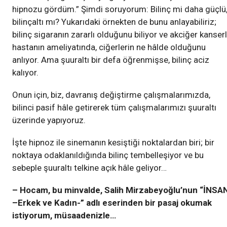
hipnozu gördüm.” Şimdi soruyorum: Bilinç mi daha güçlü
bilinçaltı mı? Yukarıdaki örnekten de bunu anlayabiliriz;
bilinç sigaranın zararlı olduğunu biliyor ve akciğer kanserl
hastanın ameliyatında, ciğerlerin ne hâlde olduğunu
anlıyor. Ama şuuraltı bir defa öğrenmişse, bilinç aciz
kalıyor.
Onun için, biz, davranış değiştirme çalışmalarımızda,
bilinci pasif hâle getirerek tüm çalışmalarımızı şuuraltı
üzerinde yapıyoruz.
İşte hipnoz ile sinemanın kesiştiği noktalardan biri; bir
noktaya odaklanıldığında bilinç tembelleşiyor ve bu
sebeple şuuraltı telkine açık hâle geliyor…
– Hocam, bu minvalde, Salih Mirzabeyoğlu’nun “İNSA
–Erkek ve Kadın-” adlı eserinden bir pasaj okumak
istiyorum, müsaadenizle…