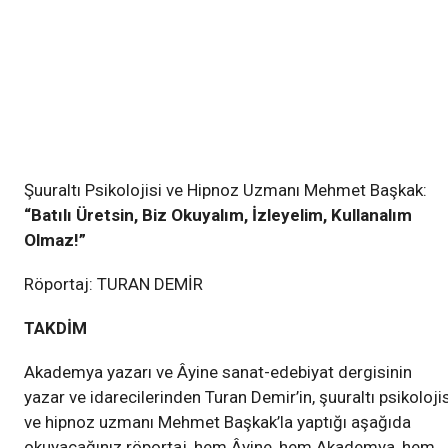
Şuuraltı Psikolojisi ve Hipnoz Uzmanı Mehmet Başkak:
“Batılı Üretsin, Biz Okuyalım, İzleyelim, Kullanalım
Olmaz!”
Röportaj: TURAN DEMİR
TAKDİM
Akademya yazarı ve Âyine sanat-edebiyat dergisinin
yazar ve idarecilerinden Turan Demir’in, şuuraltı psikolojis
ve hipnoz uzmanı Mehmet Başkak’la yaptığı aşağıda
okuyacağınız röportaj, hem Âyine, hem Akademya, hem