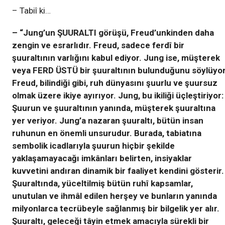
– Tabiî ki…
– “Jung’un ŞUURALTI görüşü, Freud’unkinden daha
zengin ve esrarlıdır. Freud, sadece ferdî bir
şuuraltının varlığını kabul ediyor. Jung ise, müşterek
veya FERD ÜSTÜ bir şuuraltının bulunduğunu söylüyor
Freud, bilindiği gibi, ruh dünyasını şuurlu ve şuursuz
olmak üzere ikiye ayırıyor. Jung, bu ikiliği üçleştiriyor:
Şuurun ve şuuraltının yanında, müşterek şuuraltına
yer veriyor. Jung’a nazaran şuuraltı, bütün insan
ruhunun en önemli unsurudur. Burada, tabiatına
sembolik icadlarıyla şuurun hiçbir şekilde
yaklaşamayacağı imkânları belirten, insiyaklar
kuvvetini andıran dinamik bir faaliyet kendini gösterir.
Şuuraltında, yüceltilmiş bütün ruhî kapsamlar,
unutulan ve ihmâl edilen herşey ve bunların yanında
milyonlarca tecrübeyle sağlanmış bir bilgelik yer alır.
Şuuraltı, geleceği tâyin etmek amacıyla sürekli bir