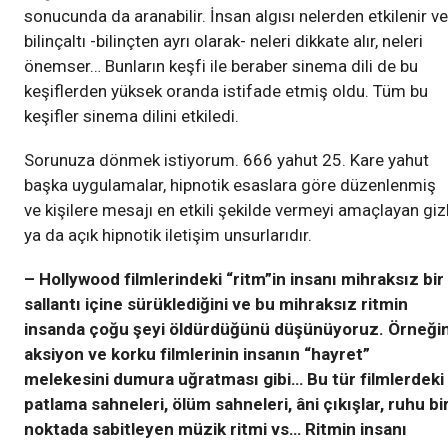
sonucunda da aranabilir. İnsan algısı nelerden etkilenir ve
bilinçaltı -bilinçten ayrı olarak- neleri dikkate alır, neleri
önemser… Bunların keşfi ile beraber sinema dili de bu
keşiflerden yüksek oranda istifade etmiş oldu. Tüm bu
keşifler sinema dilini etkiledi.
Sorunuza dönmek istiyorum. 666 yahut 25. Kare yahut
başka uygulamalar, hipnotik esaslara göre düzenlenmiş
ve kişilere mesajı en etkili şekilde vermeyi amaçlayan gizl
ya da açık hipnotik iletişim unsurlarıdır.
– Hollywood filmlerindeki “ritm”in insanı mihraksız bir
sallantı içine sürüklediğini ve bu mihraksız ritmin
insanda çoğu şeyi öldürdüğünü düşünüyoruz. Örneğin
aksiyon ve korku filmlerinin insanın “hayret”
melekesini dumura uğratması gibi… Bu tür filmlerdeki
patlama sahneleri, ölüm sahneleri, âni çıkışlar, ruhu bi
noktada sabitleyen müzik ritmi vs… Ritmin insanı