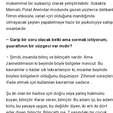
mükemmel bir suikastçi olarak yetiştirilebilir. Sokakta
Memati, Polat Alemdar modunda gezen yüzlerce delikanl
filmin etkisiyle, vatan için olduğuna inandığında
olmayacak şeyleri yapabilmeye hazır bir psikolojiye sahip
insanlardır.
– Garip bir soru olacak belki ama sormak istiyorum;
şuuraltının bir süzgeci var mıdır?
– Şimdi, insanda bilinç ve bilinçaltı vardır. Ama
zannedilmesin ki beyinde böyle bölgeler mevcut. Bu
kavramlar o kadar sık tekrarlanıyor ki, insanlar beyinde
böylesi bölgelerin olduğunu düşünüyor. Zihinsel süreçleri
ifade etmek için kullanılan kavramlar sadece…
Şu ân olan bir hadise için doğru veya yanlış hükmünü
koyan, bilinçtir. Karar veren, bilinçtir. Bu adam iyi, bu ada
kötü, bu yasaya uygun, bu değildir diyen, iki artı iki dört
eder diyen, bilinçtir. Bilinçaltı ise, 7 yaşındaki bir çocuk