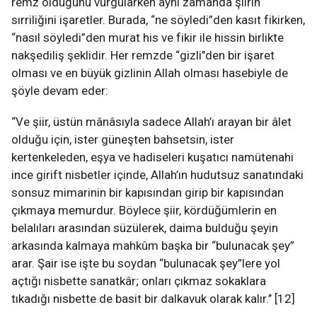
remz olduğunu vurgularken aynı zamanda şiirin
sırriliğini işaretler. Burada, “ne söyledi”den kasıt fikirken,
“nasıl söyledi”den murat his ve fikir ile hissin birlikte
nakşediliş şeklidir. Her remzde “gizli’’den bir işaret
olması ve en büyük gizlinin Allah olması hasebiyle de
şöyle devam eder:
“Ve şiir, üstün mânâsıyla sadece Allah’ı arayan bir âlet
olduğu için, ister güneşten bahsetsin, ister
kertenkeleden, eşya ve hadiseleri kuşatıcı namütenahi
ince girift nisbetler içinde, Allah’ın hudutsuz sanatındaki
sonsuz mimarinin bir kapısından girip bir kapısından
çıkmaya memurdur. Böylece şiir, kördüğümlerin en
belalıları arasından süzülerek, daima bulduğu şeyin
arkasında kalmaya mahkûm başka bir “bulunacak şey”
arar. Şair ise işte bu soydan “bulunacak şey”lere yol
açtığı nisbette sanatkâr; onları çıkmaz sokaklara
tıkadığı nisbette de basit bir dalkavuk olarak kalır.’’ [12]