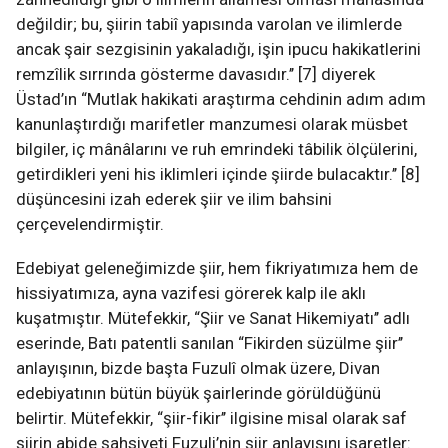
değildir; bu, şiirin tabiî yapısında varolan ve ilimlerde
ancak şair sezgisinin yakaladığı, işin ipucu hakikatlerini
remzîlik sırrında gösterme davasıdır.’’ [7] diyerek
Üstad’ın “Mutlak hakikati araştırma cehdinin adım adım
kanunlaştırdığı marifetler manzumesi olarak müsbet
bilgiler, iç mânâlarını ve ruh emrindeki tâbilik ölçülerini,
getirdikleri yeni his iklimleri içinde şiirde bulacaktır.’’ [8]
düşüncesini izah ederek şiir ve ilim bahsini
çerçevelendirmiştir.
Edebiyat geleneğimizde şiir, hem fikriyatımıza hem de
hissiyatımıza, ayna vazifesi görerek kalp ile aklı
kuşatmıştır. Mütefekkir, “Şiir ve Sanat Hikemiyatı’’ adlı
eserinde, Batı patentli sanılan “Fikirden süzülme şiir’’
anlayışının, bizde başta Fuzulî olmak üzere, Divan
edebiyatının bütün büyük şairlerinde görüldüğünü
belirtir. Mütefekkir, “şiir-fikir’’ ilgisine misal olarak saf
şiirin abide şahsiyeti Fuzuli’nin şiir anlayışını işaretler: