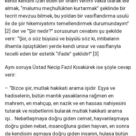
kendi kendini izah eden bir ilham verimi vakıa olarak ele
almak, “malumu meçhullükten kurtarmak” şeklinde bir
tecrit mevzuu bilmek, bu yoldan bir vasıflandırma usulü
ile de şiir hikemiyatımı temellendirmek durumundayım’’
[2] der ve “Şiir nedir?’’ sorusunun cevabını şu şekilde
verir: “Şiir, o söz büyüsü ve büyülü söz ki, intibaların
ilhamla öpüştükleri yerde kendi unsur ve vasıflarıyla
tecelli eden bir estetik “ifade” şeklidir!’’ [3]
Aynı soruya Üstad Necip Fazıl Kısakürek ise şöyle cevap
verir:
– “Bizce şiir, mutlak hakikati arama işidir. Eşya ve
hadiselerin, bütün mantık yasaklarına rağmen en
mahrem, en mahçup, en nazik ve en hassas nahiyesini
tutarak ve nisbetlerini bularak mutlak hakikati arama
işi… Nebatlaşmaya doğru giden cemat, hayvanlaşmaya
doğru giden nebat, insanoğluna giden hayvan, en sonra
da kendisini aşmaya doğru giden insanın, hulasa bütün