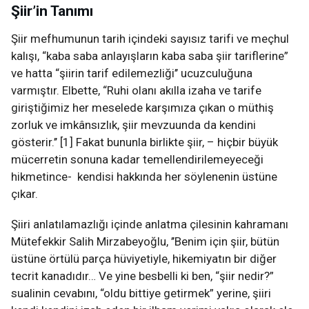
Şiir’in Tanımı
Şiir mefhumunun tarih içindeki sayısız tarifi ve meçhul
kalışı, “kaba saba anlayışların kaba saba şiir tariflerine”
ve hatta “şiirin tarif edilemezliği’’ ucuzculuğuna
varmıştır. Elbette, “Ruhi olanı akılla izaha ve tarife
giriştiğimiz her meselede karşımıza çıkan o müthiş
zorluk ve imkânsızlık, şiir mevzuunda da kendini
gösterir.’’ [1] Fakat bununla birlikte şiir, – hiçbir büyük
mücerretin sonuna kadar temellendirilemeyeceği
hikmetince- kendisi hakkında her söylenenin üstüne
çıkar.
Şiiri anlatılamazlığı içinde anlatma çilesinin kahramanı
Mütefekkir Salih Mirzabeyoğlu, ’’Benim için şiir, bütün
üstüne örtülü parça hüviyetiyle, hikemiyatın bir diğer
tecrit kanadıdır… Ve yine besbelli ki ben, “şiir nedir?”
sualinin cevabını, “oldu bittiye getirmek” yerine, şiiri