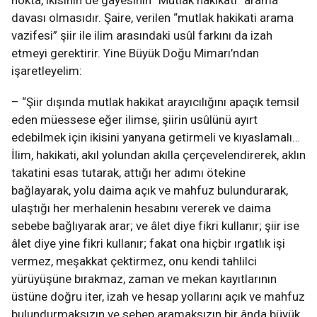
nokta, ikisinin de gayesinin “Mutlak hakikati” arama
davası olmasıdır. Şaire, verilen “mutlak hakikati arama
vazifesi” şiir ile ilim arasındaki usûl farkını da izah
etmeyi gerektirir. Yine Büyük Doğu Mimarı’ndan
işaretleyelim:
– “Şiir dışında mutlak hakikat arayıcılığını apaçık temsil
eden müessese eğer ilimse, şiirin usûlünü ayırt
edebilmek için ikisini yanyana getirmeli ve kıyaslamalı…
İlim, hakikati, akıl yolundan akılla çerçevelendirerek, aklın
takatini esas tutarak, attığı her adımı ötekine
bağlayarak, yolu daima açık ve mahfuz bulundurarak,
ulaştığı her merhalenin hesabını vererek ve daima
sebebe bağlıyarak arar; ve âlet diye fikri kullanır; şiir ise
âlet diye yine fikri kullanır; fakat ona hiçbir ırgatlık işi
vermez, meşakkat çektirmez, onu kendi tahlilci
yürüyüşüne bırakmaz, zaman ve mekan kayıtlarının
üstüne doğru iter, izah ve hesap yollarını açık ve mahfuz
bulundurmaksızın ve sebep aramaksızın bir ânda büyük