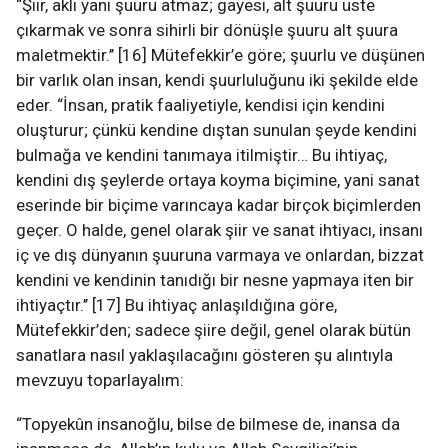
“Şiir, aklı yani şuuru atmaz; gayesi, alt şuuru üste
çıkarmak ve sonra sihirli bir dönüşle şuuru alt şuura
maletmektir.’’ [16] Mütefekkir’e göre; şuurlu ve düşünen
bir varlık olan insan, kendi şuurluluğunu iki şekilde elde
eder. “İnsan, pratik faaliyetiyle, kendisi için kendini
oluşturur; çünkü kendine dıştan sunulan şeyde kendini
bulmağa ve kendini tanımaya itilmiştir… Bu ihtiyaç,
kendini dış şeylerde ortaya koyma biçimine, yani sanat
eserinde bir biçime varıncaya kadar birçok biçimlerden
geçer. O halde, genel olarak şiir ve sanat ihtiyacı, insanı
iç ve dış dünyanın şuuruna varmaya ve onlardan, bizzat
kendini ve kendinin tanıdığı bir nesne yapmaya iten bir
ihtiyaçtır.’’ [17] Bu ihtiyaç anlaşıldığına göre,
Mütefekkir’den; sadece şiire değil, genel olarak bütün
sanatlara nasıl yaklaşılacağını gösteren şu alıntıyla
mevzuyu toparlayalım:
“Topyekûn insanoğlu, bilse de bilmese de, inansa da