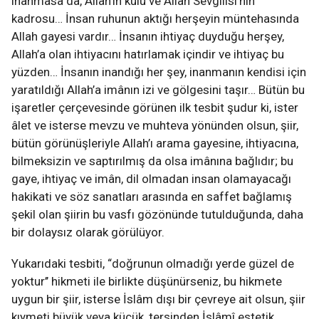
inanmasa da, Allah’ın kulu ve Allah Sevgilisi’nin
kadrosu… İnsan ruhunun aktığı herşeyin müntehasında
Allah gayesi vardır… İnsanın ihtiyaç duyduğu herşey,
Allah’a olan ihtiyacını hatırlamak içindir ve ihtiyaç bu
yüzden… İnsanın inandığı her şey, inanmanın kendisi için
yaratıldığı Allah’a imânın izi ve gölgesini taşır… Bütün bu
işaretler çerçevesinde görünen ilk tesbit şudur ki, ister
âlet ve isterse mevzu ve muhteva yönünden olsun, şiir,
bütün görünüşleriyle Allah’ı arama gayesine, ihtiyacına,
bilmeksizin ve saptırılmış da olsa imânına bağlıdır; bu
gaye, ihtiyaç ve imân, dil olmadan insan olamayacağı
hakikati ve söz sanatları arasında en saffet bağlamış
şekil olan şiirin bu vasfı gözönünde tutulduğunda, daha
bir dolaysız olarak görülüyor.
Yukarıdaki tesbiti, “doğrunun olmadığı yerde güzel de
yoktur’’ hikmeti ile birlikte düşünürseniz, bu hikmete
uygun bir şiir, isterse İslâm dışı bir çevreye ait olsun, şiir
kıymeti büyük veya küçük, tersinden İslâmî estetik