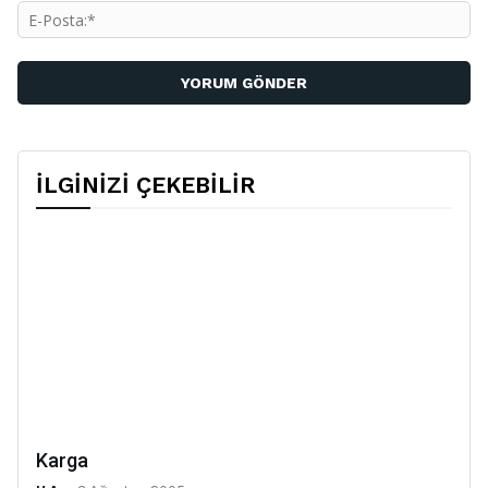
E-
Po
İLGİNİZİ ÇEKEBİLİR
Karga