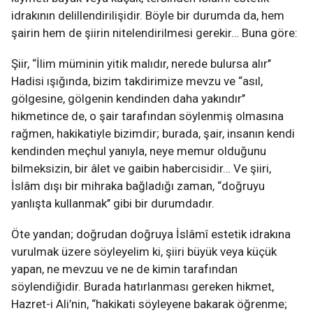
idrakının delillendirilişidir. Böyle bir durumda da, hem
şairin hem de şiirin nitelendirilmesi gerekir… Buna göre:
Şiir, “İlim müminin yitik malıdır, nerede bulursa alır’’
Hadisi ışığında, bizim takdirimize mevzu ve “asıl,
gölgesine, gölgenin kendinden daha yakındır’’
hikmetince de, o şair tarafından söylenmiş olmasına
rağmen, hakikatiyle bizimdir; burada, şair, insanın kendi
kendinden meçhul yanıyla, neye memur olduğunu
bilmeksizin, bir âlet ve gaibin habercisidir… Ve şiiri,
İslâm dışı bir mihraka bağladığı zaman, “doğruyu
yanlışta kullanmak’’ gibi bir durumdadır.
Öte yandan; doğrudan doğruya İslâmî estetik idrakına
vurulmak üzere söyleyelim ki, şiiri büyük veya küçük
yapan, ne mevzuu ve ne de kimin tarafından
söylendiğidir. Burada hatırlanması gereken hikmet,
Hazret-i Ali’nin, “hakikati söyleyene bakarak öğrenme;