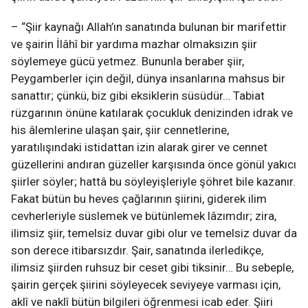
– “Şiir kaynağı Allah’ın sanatında bulunan bir marifettir
ve şairin İlâhî bir yardıma mazhar olmaksızın şiir
söylemeye gücü yetmez. Bununla beraber şiir,
Peygamberler için değil, dünya insanlarına mahsus bir
sanattır; çünkü, biz gibi eksiklerin süsüdür… Tabiat
rüzgarının önüne katılarak çocukluk denizinden idrak ve
his âlemlerine ulaşan şair, şiir cennetlerine,
yaratılışındaki istidattan izin alarak girer ve cennet
güzellerini andıran güzeller karşısında önce gönül yakıcı
şiirler söyler; hattâ bu söyleyişleriyle şöhret bile kazanır.
Fakat bütün bu heves çağlarının şiirini, giderek ilim
cevherleriyle süslemek ve bütünlemek lâzımdır; zira,
ilimsiz şiir, temelsiz duvar gibi olur ve temelsiz duvar da
son derece itibarsızdır. Şair, sanatında ilerledikçe,
ilimsiz şiirden ruhsuz bir ceset gibi tiksinir… Bu sebeple,
şairin gerçek şiirini söyleyecek seviyeye varması için,
aklî ve naklî bütün bilgileri öğrenmesi icab eder. Şiiri