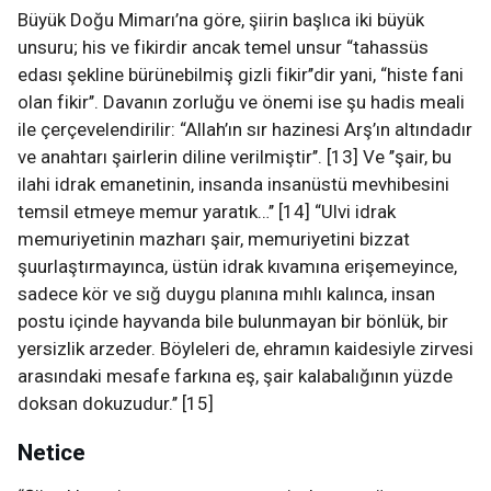
Büyük Doğu Mimarı’na göre, şiirin başlıca iki büyük
unsuru; his ve fikirdir ancak temel unsur “tahassüs
edası şekline bürünebilmiş gizli fikir’’dir yani, “histe fani
olan fikir’’. Davanın zorluğu ve önemi ise şu hadis meali
ile çerçevelendirilir: “Allah’ın sır hazinesi Arş’ın altındadır
ve anahtarı şairlerin diline verilmiştir’’. [13] Ve ’’şair, bu
ilahi idrak emanetinin, insanda insanüstü mevhibesini
temsil etmeye memur yaratık…’’ [14] “Ulvi idrak
memuriyetinin mazharı şair, memuriyetini bizzat
şuurlaştırmayınca, üstün idrak kıvamına erişemeyince,
sadece kör ve sığ duygu planına mıhlı kalınca, insan
postu içinde hayvanda bile bulunmayan bir bönlük, bir
yersizlik arzeder. Böyleleri de, ehramın kaidesiyle zirvesi
arasındaki mesafe farkına eş, şair kalabalığının yüzde
doksan dokuzudur.’’ [15]
Netice