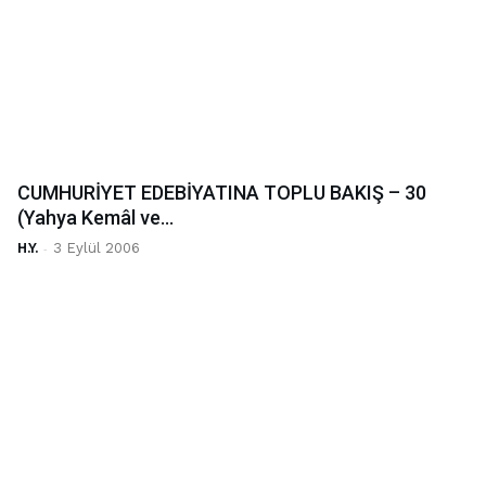
CUMHURİYET EDEBİYATINA TOPLU BAKIŞ – 30
(Yahya Kemâl ve...
H.Y.
-
3 Eylül 2006