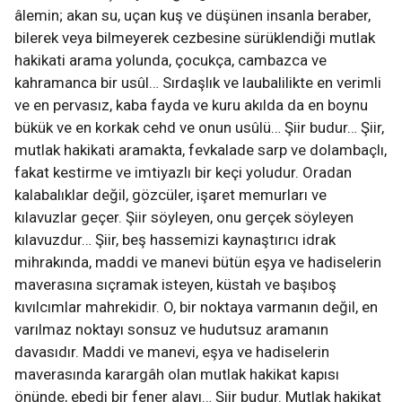
âlemin; akan su, uçan kuş ve düşünen insanla beraber,
bilerek veya bilmeyerek cezbesine sürüklendiği mutlak
hakikati arama yolunda, çocukça, cambazca ve
kahramanca bir usûl… Sırdaşlık ve laubalilikte en verimli
ve en pervasız, kaba fayda ve kuru akılda da en boynu
bükük ve en korkak cehd ve onun usûlü… Şiir budur… Şiir,
mutlak hakikati aramakta, fevkalade sarp ve dolambaçlı,
fakat kestirme ve imtiyazlı bir keçi yoludur. Oradan
kalabalıklar değil, gözcüler, işaret memurları ve
kılavuzlar geçer. Şiir söyleyen, onu gerçek söyleyen
kılavuzdur… Şiir, beş hassemizi kaynaştırıcı idrak
mihrakında, maddi ve manevi bütün eşya ve hadiselerin
maverasına sıçramak isteyen, küstah ve başıboş
kıvılcımlar mahrekidir. O, bir noktaya varmanın değil, en
varılmaz noktayı sonsuz ve hudutsuz aramanın
davasıdır. Maddi ve manevi, eşya ve hadiselerin
maverasında karargâh olan mutlak hakikat kapısı
önünde, ebedi bir fener alayı… Şiir budur. Mutlak hakikat