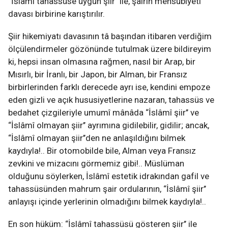
“İslâmî tahassüse uygun şiir’’ ile, şairin mensubiyeti
davası birbirine karıştırılır.
Şiir hikemiyatı davasının tâ başından itibaren verdiğim
ölçülendirmeler gözönünde tutulmak üzere bildireyim
ki, hepsi insan olmasına rağmen, nasıl bir Arap, bir
Mısırlı, bir İranlı, bir Japon, bir Alman, bir Fransız
birbirlerinden farklı derecede ayrı ise, kendini empoze
eden gizli ve açık hususiyetlerine nazaran, tahassüs ve
bedahet çizgileriyle umumî mânâda “İslâmî şiir’’ ve
“İslâmî olmayan şiir’’ ayrımına gidilebilir, gidilir; ancak,
“İslâmî olmayan şiir’’den ne anlaşıldığını bilmek
kaydıyla!.. Bir otomobilde bile, Alman veya Fransız
zevkini ve mizacını görmemiz gibi!.. Müslüman
olduğunu söylerken, İslâmî estetik idrakından gafil ve
tahassüsünden mahrum şair ordularının, “İslâmî şiir’’
anlayışı içinde yerlerinin olmadığını bilmek kaydıyla!..
En son hüküm: “İslâmî tahassüsü gösteren şiir’’ ile