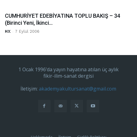
CUMHURİYET EDEBİYATINA TOPLU BAKIŞ – 34
(Birinci Yeni, İkinci...
H.Y.
-
7 Eylül 2006
1 Ocak 1996’da yayın hayatına atılan üç aylık
fikir-ilim-sanat dergisi
İletişim:
akademyakultursanat@gmail.com