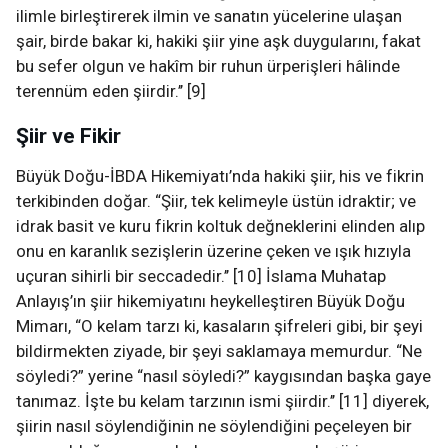
ilimle birleştirerek ilmin ve sanatın yücelerine ulaşan
şair, birde bakar ki, hakiki şiir yine aşk duygularını, fakat
bu sefer olgun ve hakîm bir ruhun ürperişleri hâlinde
terennüm eden şiirdir.’’ [9]
Şiir ve Fikir
Büyük Doğu-İBDA Hikemiyatı’nda hakiki şiir, his ve fikrin
terkibinden doğar. “Şiir, tek kelimeyle üstün idraktir; ve
idrak basit ve kuru fikrin koltuk değneklerini elinden alıp
onu en karanlık sezişlerin üzerine çeken ve ışık hızıyla
uçuran sihirli bir seccadedir.’’ [10] İslama Muhatap
Anlayış’ın şiir hikemiyatını heykelleştiren Büyük Doğu
Mimarı, “O kelam tarzı ki, kasaların şifreleri gibi, bir şeyi
bildirmekten ziyade, bir şeyi saklamaya memurdur. “Ne
söyledi?” yerine “nasıl söyledi?” kaygısından başka gaye
tanımaz. İşte bu kelam tarzının ismi şiirdir.’’ [11] diyerek,
şiirin nasıl söylendiğinin ne söylendiğini peçeleyen bir