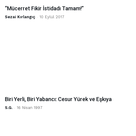
“Mücerret Fikir İstidadı Tamam!”
Sezai Kırlangıç
-
10 Eylül 2017
Biri Yerli, Biri Yabancı: Cesur Yürek ve Eşkıya
S.G.
-
16 Nisan 1997