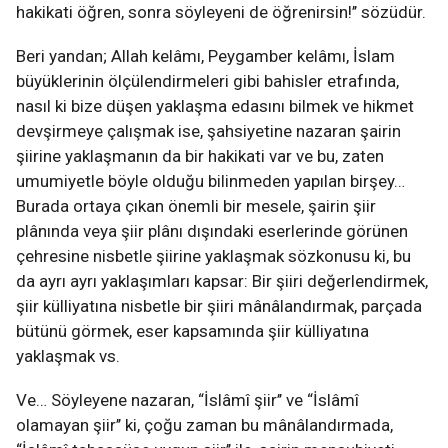
hakikati öğren, sonra söyleyeni de öğrenirsin!’’ sözüdür.
Beri yandan; Allah kelâmı, Peygamber kelâmı, İslam
büyüklerinin ölçülendirmeleri gibi bahisler etrafında,
nasıl ki bize düşen yaklaşma edasını bilmek ve hikmet
devşirmeye çalışmak ise, şahsiyetine nazaran şairin
şiirine yaklaşmanın da bir hakikati var ve bu, zaten
umumiyetle böyle olduğu bilinmeden yapılan birşey…
Burada ortaya çıkan önemli bir mesele, şairin şiir
plânında veya şiir plânı dışındaki eserlerinde görünen
çehresine nisbetle şiirine yaklaşmak sözkonusu ki, bu
da ayrı ayrı yaklaşımları kapsar: Bir şiiri değerlendirmek,
şiir külliyatına nisbetle bir şiiri mânâlandırmak, parçada
bütünü görmek, eser kapsamında şiir külliyatına
yaklaşmak vs.
Ve… Söyleyene nazaran, “İslâmî şiir’’ ve “İslâmî
olamayan şiir’’ ki, çoğu zaman bu mânâlandırmada,