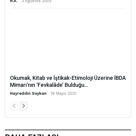
H.A.
-
3 Ağustos 2005
Okumak, Kitab ve İştikak-Etimoloji Üzerine İBDA
Mimarı’nın ‘Fevkalâde’ Bulduğu...
Hayreddin Soykan
-
19 Mayıs 2021