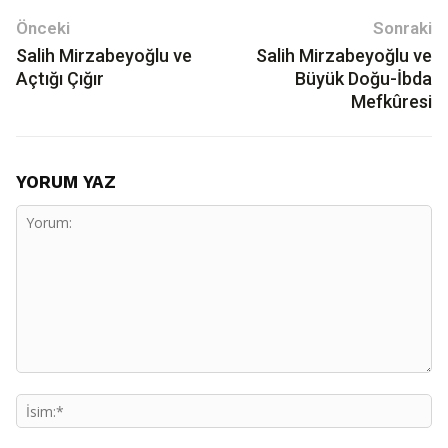
Önceki
Sonraki
Salih Mirzabeyoğlu ve
Salih Mirzabeyoğlu ve
Açtığı Çığır
Büyük Doğu-İbda
Mefkûresi
YORUM YAZ
Yorum:
İs