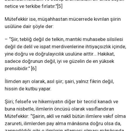
netice ve terkibe fırlatır.’’[5]
Mütefekkir ise, müşahhastan mücerrede kıvrılan şiirin
usûlüne dair şöyle der:
– “Şiir, tebliğ değil de telkin, mantıki muhasebe silsilesi
değil de delil ve ispat merdivenlerine ihtiyaçsızlık içinde,
yine doğru ve doğrulayıcılık usulüne aittir… Hakikat,
sadece doğrunun değil, iyi ve güzelin de en yüksek
prensibidir.’’ [6]
İlimden ayrı olarak, asıl şiir; şairi, yalnız fikrin değil,
hissin de kutbu yapar.
Şiiri; felsefe ve hikemiyatın diğer bir tecrid kanadı ve
buna nisbetle, ilimlerin öncüsü olarak vasıflandıran
Mütefekkir: “Şairin, aklî ve naklî bütün ilimlere vakıf olma
zarureti, ilimlerden pay alma mânâsına doğru olsa da,
zannedildiği gibi o ilimlerin allamesi olması mânâsında