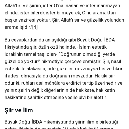
Allah’tır. Ve şiiriin, ister O’na inanan ve ister inanmayan
elinde, ister bilerek ister bilmeyerek, O’nu aramaktan
başka vazifesi yoktur. Şiir, Allah’ı sır ve güzellik yolundan
arama işidir.’’[4]
Bu cevaplardan da anlaşıldığı gibi Büyük Doğu-İBDA
fikriyatında şiir, özün özü halinde, -İslam estetik
idrakinin temel taşı olan- “Doğrunun olmadığı yerde
güzel de yoktur!’’ hikmetiyle çerçevelenmiştir. Şiir, nasıl
estetik ile alakası içinde güzelin mevzuuysa his ve fikrin
ifadesi olmasıyla da doğrunun mevzudur. Hakiki şiir
odur ki, ruhları asıl mânâlara erdirici tertip üzerinedir ve
yalnız şairin değil; diğerlerinin de hakikate, hakikatin
hakikatine şahitlik etmesine vesile ulvi bir alettir.
Şiir ve İlim
Büyük Doğu-İBDA Hikemiyatında şiirin ilimle birleştiği