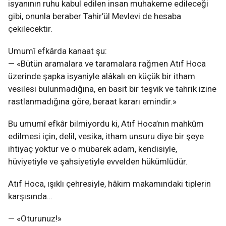
isyanının ruhu kabul edilen insan muhakeme edileceği
gibi, onunla beraber Tahir’ül Mevlevi de hesaba
çekilecektir.
Umumî efkârda kanaat şu:
— «Bütün aramalara ve taramalara rağmen Atıf Hoca
üzerinde şapka isyaniyle alâkalı en küçük bir itham
vesilesi bulunmadığına, en basit bir teşvik ve tahrik izine
rastlanmadığına göre, beraat kararı emindir.»
Bu umumî efkâr bilmiyordu ki, Atıf Hoca’nın mahkûm
edilmesi için, delil, vesika, itham unsuru diye bir şeye
ihtiyaç yoktur ve o mübarek adam, kendisiyle,
hüviyetiyle ve şahsiyetiyle evvelden hükümlüdür.
Atıf Hoca, ışıklı çehresiyle, hâkim makamındaki tiplerin
karşısında…
— «Oturunuz!»