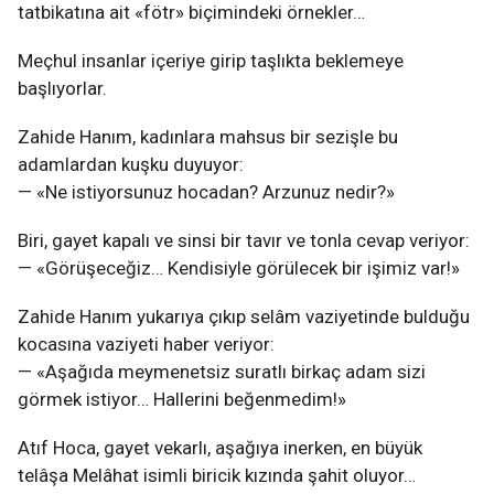
tatbikatına ait «fötr» biçimindeki örnekler…
Meçhul insanlar içeriye girip taşlıkta beklemeye
başlıyorlar.
Zahide Hanım, kadınlara mahsus bir sezişle bu
adamlardan kuşku duyuyor:
— «Ne istiyorsunuz hocadan? Arzunuz nedir?»
Biri, gayet kapalı ve sinsi bir tavır ve tonla cevap veriyor:
— «Görüşeceğiz… Kendisiyle görülecek bir işimiz var!»
Zahide Hanım yukarıya çıkıp selâm vaziyetinde bulduğu
kocasına vaziyeti haber veriyor:
— «Aşağıda meymenetsiz suratlı birkaç adam sizi
görmek istiyor… Hallerini beğenmedim!»
Atıf Hoca, gayet vekarlı, aşağıya inerken, en büyük
telâşa Melâhat isimli biricik kızında şahit oluyor…