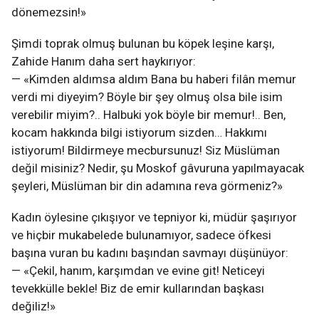
dönemezsin!»
Şimdi toprak olmuş bulunan bu köpek leşine karşı,
Zahide Hanım daha sert haykırıyor:
— «Kimden aldımsa aldım Bana bu haberi filân memur
verdi mi diyeyim? Böyle bir şey olmuş olsa bile isim
verebilir miyim?.. Halbuki yok böyle bir memur!.. Ben,
kocam hakkında bilgi istiyorum sizden… Hakkımı
istiyorum! Bildirmeye mecbursunuz! Siz Müslüman
değil misiniz? Nedir, şu Moskof gâvuruna yapılmayacak
şeyleri, Müslüman bir din adamına reva görmeniz?»
Kadın öylesine çıkışıyor ve tepniyor ki, müdür şaşırıyor
ve hiçbir mukabelede bulunamıyor, sadece öfkesi
başına vuran bu kadını başından savmayı düşünüyor:
— «Çekil, hanım, karşımdan ve evine git! Neticeyi
tevekkülle bekle! Biz de emir kullarından başkası
değiliz!»