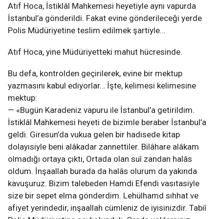
Atıf Hoca, İstiklâl Mahkemesi heyetiyle aynı vapurda
İstanbul’a gönderildi. Fakat evine gönderileceği yerde
Polis Müdüriyetine teslim edilmek şartiyle…
Atıf Hoca, yine Müdüriyetteki mahut hücresinde.
Bu defa, kontrolden geçirilerek, evine bir mektup
yazmasını kabul ediyorlar… İşte, kelimesi kelimesine
mektup:
— «Bugün Karadeniz vapuru ile İstanbul’a getirildim.
İstiklâl Mahkemesi heyeti de bizimle beraber İstanbul’a
geldi. Giresun’da vukua gelen bir hadisede kitap
dolayısiyle beni alâkadar zannettiler. Bilâhare alâkam
olmadığı ortaya çıktı, Ortada olan suî zandan halâs
oldum. İnşaallah burada da halâs olurum da yakında
kavuşuruz. Bizim talebeden Hamdi Efendi vasıtasiyle
size bir sepet elma gönderdim. Lehülhamd sıhhat ve
afiyet yerindedir, inşaallah cümleniz de iyisinizdir. Tabiî