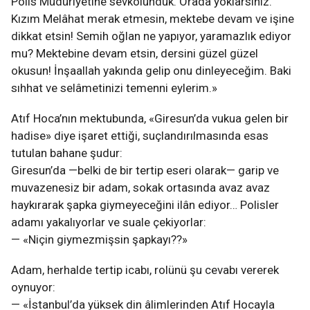
Polis Müdüriyetine sevkolunduk. Orada yoklarsınız.
Kızım Melâhat merak etmesin, mektebe devam ve işine
dikkat etsin! Semih oğlan ne yapıyor, yaramazlık ediyor
mu? Mektebine devam etsin, dersini güzel güzel
okusun! İnşaallah yakında gelip onu dinleyeceğim. Baki
sıhhat ve selâmetinizi temenni eylerim.»
Atıf Hoca’nın mektubunda, «Giresun’da vukua gelen bir
hadise» diye işaret ettiği, suçlandırılmasında esas
tutulan bahane şudur:
Giresun’da —belki de bir tertip eseri olarak— garip ve
muvazenesiz bir adam, sokak ortasında avaz avaz
haykırarak şapka giymeyeceğini ilân ediyor… Polisler
adamı yakalıyorlar ve suale çekiyorlar:
— «Niçin giymezmişsin şapkayı??»
Adam, herhalde tertip icabı, rolünü şu cevabı vererek
oynuyor:
— «İstanbul’da yüksek din âlimlerinden Atıf Hocayla