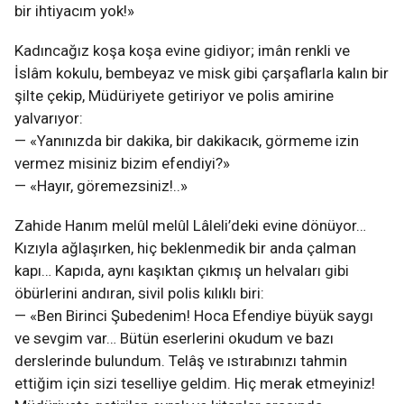
bir ihtiyacım yok!»
Kadıncağız koşa koşa evine gidiyor; imân renkli ve
İslâm kokulu, bembeyaz ve misk gibi çarşaflarla kalın bir
şilte çekip, Müdüriyete getiriyor ve polis amirine
yalvarıyor:
— «Yanınızda bir dakika, bir dakikacık, görmeme izin
vermez misiniz bizim efendiyi?»
— «Hayır, göremezsiniz!..»
Zahide Hanım melûl melûl Lâleli’deki evine dönüyor…
Kızıyla ağlaşırken, hiç beklenmedik bir anda çalman
kapı… Kapıda, aynı kaşıktan çıkmış un helvaları gibi
öbürlerini andıran, sivil polis kılıklı biri:
— «Ben Birinci Şubedenim! Hoca Efendiye büyük saygı
ve sevgim var… Bütün eserlerini okudum ve bazı
derslerinde bulundum. Telâş ve ıstırabınızı tahmin
ettiğim için sizi teselliye geldim. Hiç merak etmeyiniz!