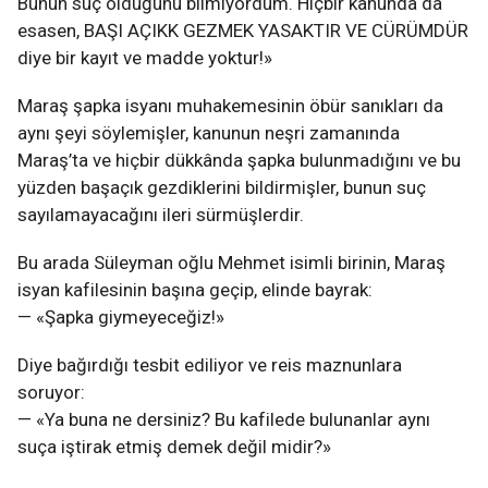
Bunun suç olduğunu bilmiyordum. Hiçbir kanunda da
esasen, BAŞI AÇIKK GEZMEK YASAKTIR VE CÜRÜMDÜR
diye bir kayıt ve madde yoktur!»
Maraş şapka isyanı muhakemesinin öbür sanıkları da
aynı şeyi söylemişler, kanunun neşri zamanında
Maraş’ta ve hiçbir dükkânda şapka bulunmadığını ve bu
yüzden başaçık gezdiklerini bildirmişler, bunun suç
sayılamayacağını ileri sürmüşlerdir.
Bu arada Süleyman oğlu Mehmet isimli birinin, Maraş
isyan kafilesinin başına geçip, elinde bayrak:
— «Şapka giymeyeceğiz!»
Diye bağırdığı tesbit ediliyor ve reis maznunlara
soruyor:
— «Ya buna ne dersiniz? Bu kafilede bulunanlar aynı
suça iştirak etmiş demek değil midir?»