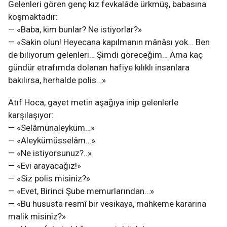
Gelenleri gören genç kız fevkalâde ürkmüş, babasına
koşmaktadır:
— «Baba, kim bunlar? Ne istiyorlar?»
— «Sakin olun! Heyecana kapılmanın mânâsı yok… Ben
de biliyorum gelenleri… Şimdi göreceğim… Ama kaç
gündür etrafımda dolanan hafiye kılıklı insanlara
bakılırsa, herhalde polis…»
Atıf Hoca, gayet metin aşağıya inip gelenlerle
karşılaşıyor:
— «Selâmünaleyküm…»
— «Aleykümüsselâm…»
— «Ne istiyorsunuz?..»
— «Evi arayacağız!»
— «Siz polis misiniz?»
— «Evet, Birinci Şube memurlarından…»
— «Bu hususta resmî bir vesikaya, mahkeme kararına
malik misiniz?»