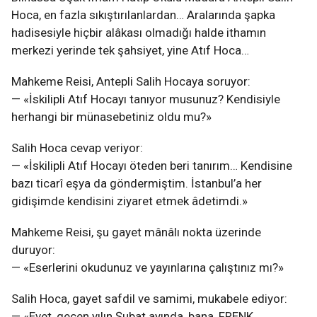
Hoca, en fazla sıkıştırılanlardan… Aralarında şapka
hadisesiyle hiçbir alâkası olmadığı halde ithamın
merkezi yerinde tek şahsiyet, yine Atıf Hoca…
Mahkeme Reisi, Antepli Salih Hocaya soruyor:
— «İskilipli Atıf Hocayı tanıyor musunuz? Kendisiyle
herhangi bir münasebetiniz oldu mu?»
Salih Hoca cevap veriyor:
— «İskilipli Atıf Hocayı öteden beri tanırım… Kendisine
bazı ticarî eşya da göndermiştim. İstanbul’a her
gidişimde kendisini ziyaret etmek âdetimdi.»
Mahkeme Reisi, şu gayet mânâlı nokta üzerinde
duruyor:
— «Eserlerini okudunuz ve yayınlarına çalıştınız mı?»
Salih Hoca, gayet safdil ve samimi, mukabele ediyor:
— «Evet, geçen yılın Şubat ayında, bana, FRENK