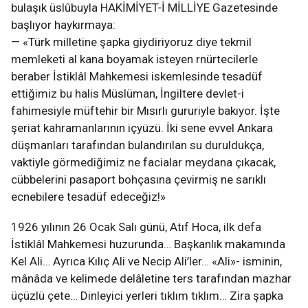
bulaşık üslûbuyla HAKİMİYET-İ MİLLİYE Gazetesinde
başlıyor haykırmaya:
— «Türk milletine şapka giydiriyoruz diye tekmil
memleketi al kana boyamak isteyen rnürtecilerle
beraber İstiklâl Mahkemesi iskemlesinde tesadüf
ettiğimiz bu halis Müslüman, İngiltere devlet-i
fahimesiyle müftehir bir Mısırlı gururiyle bakıyor. İşte
şeriat kahramanlarının içyüzü. İki sene evvel Ankara
düşmanları tarafından bulandırılan su duruldukça,
vaktiyle görmediğimiz ne facialar meydana çıkacak,
cübbelerini pasaport bohçasına çevirmiş ne sarıklı
ecnebilere tesadüf edeceğiz!»
1926 yılının 26 Ocak Salı günü, Atıf Hoca, ilk defa
İstiklâl Mahkemesi huzurunda… Başkanlık makamında
Kel Ali… Ayrıca Kılıç Ali ve Necip Ali’ler… «Ali»- isminin,
mânâda ve kelimede delâletine ters tarafından mazhar
üçüzlü çete… Dinleyici yerleri tıklım tıklım… Zira şapka