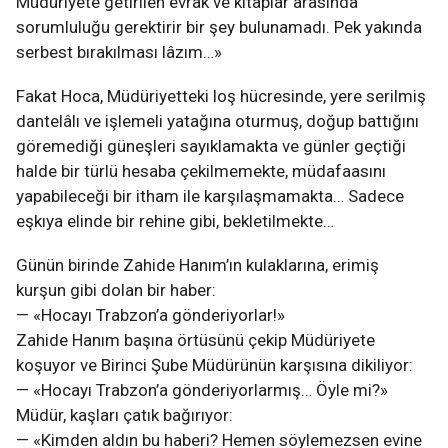
Müdüriyete getirilen evrak ve kitaplar arasında
sorumluluğu gerektirir bir şey bulunamadı. Pek yakında
serbest bırakılması lâzım…»
Fakat Hoca, Müdüriyetteki loş hücresinde, yere serilmiş
dantelâlı ve işlemeli yatağına oturmuş, doğup battığını
göremediği güneşleri sayıklamakta ve günler geçtiği
halde bir türlü hesaba çekilmemekte, müdafaasını
yapabileceği bir itham ile karşılaşmamakta… Sadece
eşkıya elinde bir rehine gibi, bekletilmekte…
Günün birinde Zahide Hanım’ın kulaklarına, erimiş
kurşun gibi dolan bir haber:
— «Hocayı Trabzon’a gönderiyorlar!»
Zahide Hanım başına örtüsünü çekip Müdüriyete
koşuyor ve Birinci Şube Müdürünün karşısına dikiliyor:
— «Hocayı Trabzon’a gönderiyorlarmış… Öyle mi?»
Müdür, kaşları çatık bağırıyor:
— «Kimden aldın bu haberi? Hemen söylemezsen evine