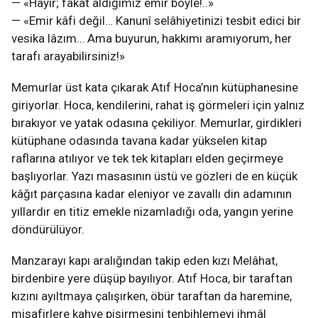
— «Hayır; fakat aldığımız emir böyle!..»
— «Emir kâfi değil… Kanunî selâhiyetinizi tesbit edici bir
vesika lâzım… Ama buyurun, hakkımı aramıyorum, her
tarafı arayabilirsiniz!»
Memurlar üst kata çıkarak Atıf Hoca’nın kütüphanesine
giriyorlar. Hoca, kendilerini, rahat iş görmeleri için yalnız
bırakıyor ve yatak odasına çekiliyor. Memurlar, girdikleri
kütüphane odasında tavana kadar yükselen kitap
raflarına atılıyor ve tek tek kitapları elden geçirmeye
başlıyorlar. Yazı masasının üstü ve gözleri de en küçük
kâğıt parçasına kadar eleniyor ve zavallı din adamının
yıllardır en titiz emekle nizamladığı oda, yangın yerine
döndürülüyor.
Manzarayı kapı aralığından takip eden kızı Melâhat,
birdenbire yere düşüp bayılıyor. Atıf Hoca, bir taraftan
kızını ayıltmaya çalışırken, öbür taraftan da haremine,
misafirlere kahve pişirmesini tenbihlemeyi ihmâl