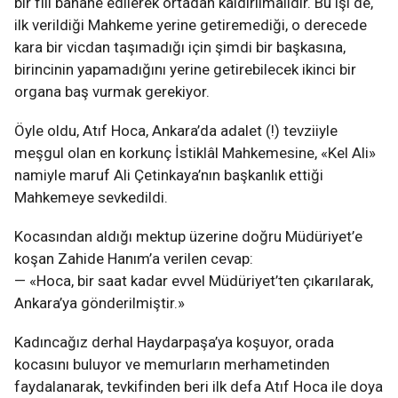
bir fiil bahane edilerek ortadan kaldırılmalıdır. Bu işi de,
ilk verildiği Mahkeme yerine getiremediği, o derecede
kara bir vicdan taşımadığı için şimdi bir başkasına,
birincinin yapamadığını yerine getirebilecek ikinci bir
organa baş vurmak gerekiyor.
Öyle oldu, Atıf Hoca, Ankara’da adalet (!) tevziiyle
meşgul olan en korkunç İstiklâl Mahkemesine, «Kel Ali»
namiyle maruf Ali Çetinkaya’nın başkanlık ettiği
Mahkemeye sevkedildi.
Kocasından aldığı mektup üzerine doğru Müdüriyet’e
koşan Zahide Hanım’a verilen cevap:
— «Hoca, bir saat kadar evvel Müdüriyet’ten çıkarılarak,
Ankara’ya gönderilmiştir.»
Kadıncağız derhal Haydarpaşa’ya koşuyor, orada
kocasını buluyor ve memurların merhametinden
faydalanarak, tevkifinden beri ilk defa Atıf Hoca ile doya