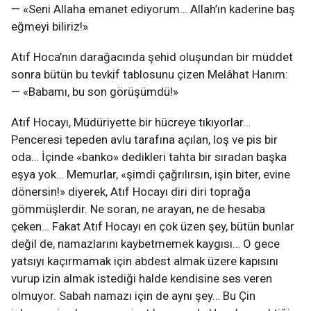
— «Seni Allaha emanet ediyorum… Allah’ın kaderine baş
eğmeyi biliriz!»
Atıf Hoca’nın darağacında şehid oluşundan bir müddet
sonra bütün bu tevkif tablosunu çizen Melâhat Hanım:
— «Babamı, bu son görüşümdü!»
Atıf Hocayı, Müdüriyette bir hücreye tıkıyorlar…
Penceresi tepeden avlu tarafına açılan, loş ve pis bir
oda… İçinde «banko» dedikleri tahta bir sıradan başka
eşya yok… Memurlar, «şimdi çağrılırsın, işin biter, evine
dönersin!» diyerek, Atıf Hocayı diri diri toprağa
gömmüşlerdir. Ne soran, ne arayan, ne de hesaba
çeken… Fakat Atıf Hocayı en çok üzen şey, bütün bunlar
değil de, namazlarını kaybetmemek kaygısı… O gece
yatsıyı kaçırmamak için abdest almak üzere kapısını
vurup izin almak istediği halde kendisine ses veren
olmuyor. Sabah namazı için de aynı şey… Bu Çin