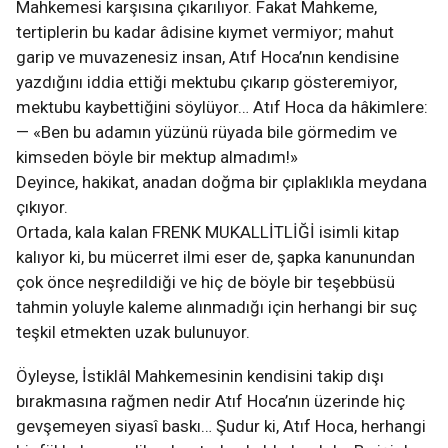
Mahkemesi karşısına çıkarılıyor. Fakat Mahkeme,
tertiplerin bu kadar âdisine kıymet vermiyor; mahut
garip ve muvazenesiz insan, Atıf Hoca’nın kendisine
yazdığını iddia ettiği mektubu çıkarıp gösteremiyor,
mektubu kaybettiğini söylüyor… Atıf Hoca da hâkimlere:
— «Ben bu adamın yüzünü rüyada bile görmedim ve
kimseden böyle bir mektup almadım!»
Deyince, hakikat, anadan doğma bir çıplaklıkla meydana
çıkıyor.
Ortada, kala kalan FRENK MUKALLİTLİĞİ isimli kitap
kalıyor ki, bu mücerret ilmi eser de, şapka kanunundan
çok önce neşredildiği ve hiç de böyle bir teşebbüsü
tahmin yoluyle kaleme alınmadığı için herhangi bir suç
teşkil etmekten uzak bulunuyor.
Öyleyse, İstiklâl Mahkemesinin kendisini takip dışı
bırakmasına rağmen nedir Atıf Hoca’nın üzerinde hiç
gevşemeyen siyasî baskı… Şudur ki, Atıf Hoca, herhangi