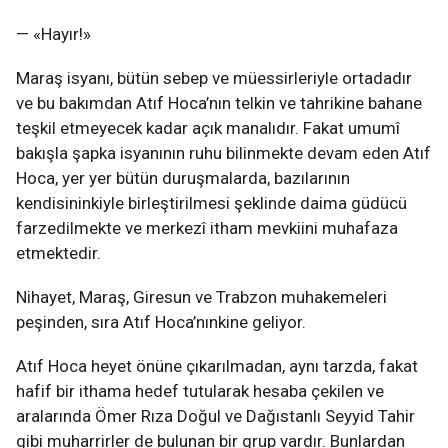
— «Hayır!»
Maraş isyanı, bütün sebep ve müessirleriyle ortadadır
ve bu bakımdan Atıf Hoca’nın telkin ve tahrikine bahane
teşkil etmeyecek kadar açık manalıdır. Fakat umumî
bakışla şapka isyanının ruhu bilinmekte devam eden Atıf
Hoca, yer yer bütün duruşmalarda, bazılarının
kendisininkiyle birleştirilmesi şeklinde daima güdücü
farzedilmekte ve merkezî itham mevkiini muhafaza
etmektedir.
Nihayet, Maraş, Giresun ve Trabzon muhakemeleri
peşinden, sıra Atıf Hoca’nınkine geliyor.
Atıf Hoca heyet önüne çıkarılmadan, aynı tarzda, fakat
hafif bir ithama hedef tutularak hesaba çekilen ve
aralarında Ömer Rıza Doğul ve Dağıstanlı Seyyid Tahir
gibi muharrirler de bulunan bir grup vardır. Bunlardan