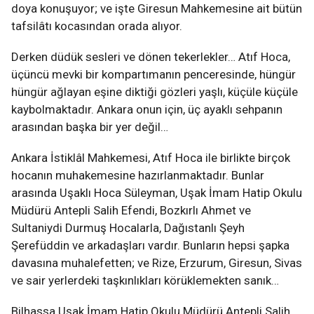
doya konuşuyor; ve işte Giresun Mahkemesine ait bütün
tafsilâtı kocasından orada alıyor.
Derken düdük sesleri ve dönen tekerlekler… Atıf Hoca,
üçüncü mevki bir kompartımanın penceresinde, hüngür
hüngür ağlayan eşine diktiği gözleri yaşlı, küçüle küçüle
kaybolmaktadır. Ankara onun için, üç ayaklı sehpanın
arasından başka bir yer değil…
Ankara İstiklâl Mahkemesi, Atıf Hoca ile birlikte birçok
hocanın muhakemesine hazırlanmaktadır. Bunlar
arasında Uşaklı Hoca Süleyman, Uşak İmam Hatip Okulu
Müdürü Antepli Salih Efendi, Bozkırlı Ahmet ve
Sultaniydi Durmuş Hocalarla, Dağıstanlı Şeyh
Şerefüddin ve arkadaşları vardır. Bunların hepsi şapka
davasına muhalefetten; ve Rize, Erzurum, Giresun, Sivas
ve sair yerlerdeki taşkınlıkları körüklemekten sanık…
Bilhassa Uşak İmam Hatip Okulu Müdürü Antepli Salih