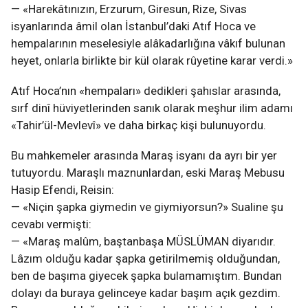
— «Harekâtınızın, Erzurum, Giresun, Rize, Sivas
isyanlarında âmil olan İstanbul’daki Atıf Hoca ve
hempalarının meselesiyle alâkadarlığına vâkıf bulunan
heyet, onlarla birlikte bir kül olarak rûyetine karar verdi.»
Atıf Hoca’nın «hempaları» dedikleri şahıslar arasında,
sırf dinî hüviyetlerinden sanık olarak meşhur ilim adamı
«Tahir’ül-Mevlevî» ve daha birkaç kişi bulunuyordu.
Bu mahkemeler arasında Maraş isyanı da ayrı bir yer
tutuyordu. Maraşlı maznunlardan, eski Maraş Mebusu
Hasip Efendi, Reisin:
— «Niçin şapka giymedin ve giymiyorsun?» Sualine şu
cevabı vermişti:
— «Maraş malûm, baştanbaşa MÜSLÜMAN diyarıdır.
Lâzım olduğu kadar şapka getirilmemiş olduğundan,
ben de başıma giyecek şapka bulamamıştım. Bundan
dolayı da buraya gelinceye kadar başım açık gezdim.