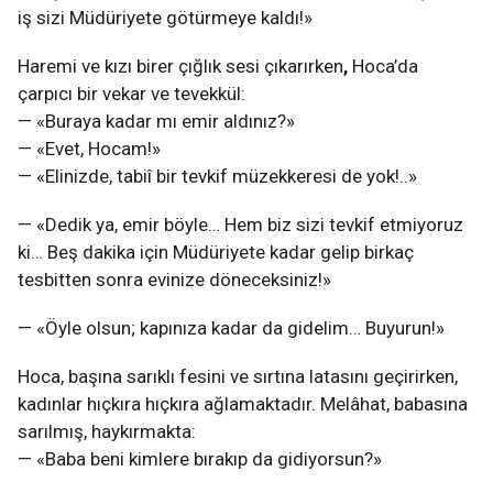
iş sizi Müdüriyete götürmeye kaldı!»
Haremi ve kızı birer çığlık sesi çıkarırken
,
Hoca’da
çarpıcı bir vekar ve tevekkül:
— «Buraya kadar mı emir aldınız?»
— «Evet, Hocam!»
— «Elinizde, tabiî bir tevkif müzekkeresi de yok!..»
— «Dedik ya, emir böyle… Hem biz sizi tevkif etmiyoruz
ki… Beş dakika için Müdüriyete kadar gelip birkaç
tesbitten sonra evinize döneceksiniz!»
— «Öyle olsun; kapınıza kadar da gidelim… Buyurun!»
Hoca, başına sarıklı fesini ve sırtına latasını geçirirken,
kadınlar hıçkıra hıçkıra ağlamaktadır. Melâhat, babasına
sarılmış, haykırmakta:
— «Baba beni kimlere bırakıp da gidiyorsun?»