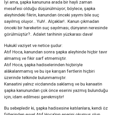
İyi ama, şapka kanununa arada bir hayli zaman
mesafesi olduğu düşünülmüyor; böylece, şapka
aleyhindeki fikrin, kanundan önceki yayımı bile suç
sayılmış oluyor… Yuh!.. Alçaklar!.. Kanun çıkmadan
önceki bir hareketin suç sayılması, dünyanın neresinde
görülmüştür?.. Adalet tarihinin yüzkarası dava!
Hukukî vaziyet ve netice şudur:
Atıf Hoca, kanundan sonra şapka aleyhinde hiçbir tavır
almamış ve fikir sarf etmemiştir.
Atıf Hoca, şapka hadiselerinden hiçbiriyle
alâkalanmamış ve bu işe karışan fertlerin hiçbiri
üzerinde telkinde bulunmamıştır.
Kanaatini yalnız vicdanında saklamış ve bu kanaatin
şapka kanunundan çok önce eserini yazmış bulunduğu
için, idam edilmesi gerekmiştir!
Bu sebepledir ki, şapka hadisesine katılanlara, kendi öz
fiillerinden evvel Atıf Hoca’nın eserini okumuş olup