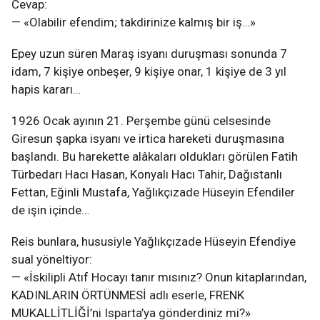
Cevap:
— «Olabilir efendim; takdirinize kalmış bir iş…»
Epey uzun süren Maraş isyanı duruşması sonunda 7
idam, 7 kişiye onbeşer, 9 kişiye onar, 1 kişiye de 3 yıl
hapis kararı…
1926 Ocak ayının 21. Perşembe günü celsesinde
Giresun şapka isyanı ve irtica hareketi duruşmasına
başlandı. Bu harekette alâkaları oldukları görülen Fatih
Türbedarı Hacı Hasan, Konyalı Hacı Tahir, Dağıstanlı
Fettan, Eğinli Mustafa, Yağlıkçızade Hüseyin Efendiler
de işin içinde…
Reis bunlara, hususiyle Yağlıkçızade Hüseyin Efendiye
sual yöneltiyor:
— «İskilipli Atıf Hocayı tanır mısınız? Onun kitaplarından,
KADINLARIN ÖRTÜNMESİ adlı eserle, FRENK
MUKALLİTLİĞİ’ni Isparta’ya gönderdiniz mi?»