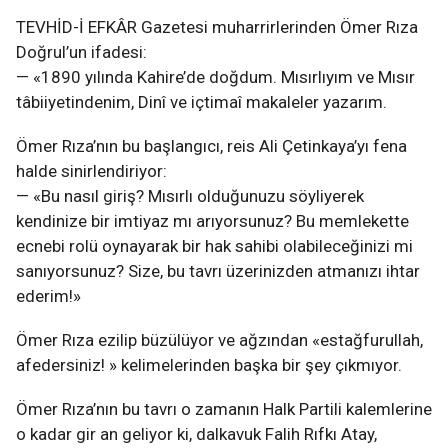
TEVHİD-İ EFKÂR Gazetesi muharrirlerinden Ömer Rıza
Doğrul’un ifadesi:
— «1890 yılında Kahire’de doğdum. Mısırlıyım ve Mısır
tâbiiyetindenim, Dinî ve içtimaî makaleler yazarım.
Ömer Rıza’nın bu başlangıcı, reis Ali Çetinkaya’yı fena
halde sinirlendiriyor:
— «Bu nasıl giriş? Mısırlı olduğunuzu söyliyerek
kendinize bir imtiyaz mı arıyorsunuz? Bu memlekette
ecnebi rolü oynayarak bir hak sahibi olabileceğinizi mi
sanıyorsunuz? Size, bu tavrı üzerinizden atmanızı ihtar
ederim!»
Ömer Rıza ezilip büzülüyor ve ağzından «estağfurullah,
afedersiniz! » kelimelerinden başka bir şey çıkmıyor.
Ömer Rıza’nın bu tavrı o zamanın Halk Partili kalemlerine
o kadar gir an geliyor ki, dalkavuk Falih Rıfkı Atay,