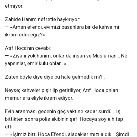
etmiyor.
Zahide Hanım nefretle haykırıyor:
— «Aman efendi, evimizi basanlara bir de kahve mi
ikram edeceğiz?»
Atıf Hoca’nın cevabı:
— «Ziyanı yok hanım, onlar da insan ve Müslüman… Ne
yapsınlar, emir kulu onlar…»
Zaten böyle diye diye bu hale gelmedik mi?..
Neyse; kahveler pişirilip getiriliyor, Atıf Hoca onları
memurlara eliyle ikram ediyor.
Evin aranması gecenin geç vaktine kadar sürdü… İş
bittikten sonra polis ekibinin şefi Hocaya şöyle hitap
etti:
— «İşimiz bitti Hoca Efendi, alacaklarımızı aldık… Şimdi