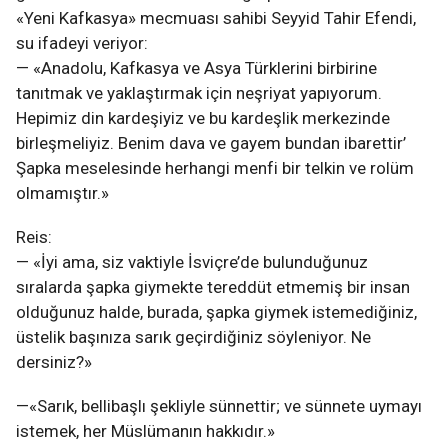
«Yeni Kafkasya» mecmuası sahibi Seyyid Tahir Efendi,
su ifadeyi veriyor:
— «Anadolu, Kafkasya ve Asya Türklerini birbirine
tanıtmak ve yaklaştırmak için neşriyat yapıyorum.
Hepimiz din kardeşiyiz ve bu kardeşlik merkezinde
birleşmeliyiz. Benim dava ve gayem bundan ibarettir’
Şapka meselesinde herhangi menfi bir telkin ve rolüm
olmamıştır.»
Reis:
— «İyi ama, siz vaktiyle İsviçre’de bulunduğunuz
sıralarda şapka giymekte tereddüt etmemiş bir insan
olduğunuz halde, burada, şapka giymek istemediğiniz,
üstelik başınıza sarık geçirdiğiniz söyleniyor. Ne
dersiniz?»
—«Sarık, bellibaşlı şekliyle sünnettir; ve sünnete uymayı
istemek, her Müslümanın hakkıdır.»