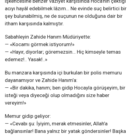
işkencesine benzer vaziyet karşısında Hoca’nın çektiği
acıyı hayâl edebilmek lâzım… Ne evinde suç belirtici bir
şey bulunabilmiş, ne de suçunun ne olduğuna dair bir
itham karşısında kalmıştır.
Sabahleyin Zahide Hanım Müdüriyette:
— «Kocamı görmek istiyorum!»
— «Hayır, diyorlar; göremezsin… Hiç kimseyle temas
edemez!.. Yasak!..»
Bu manzara karşısında içi burkulan bir polis memuru
dayanamıyor ve Zahide Hanım’a:
— «Bir dakika, hanım; ben gidip Hocayla görüşeyim, bir
isteği veya diyeceği olup olmadığını size haber
vereyim!»
Memur gidip geliyor:
— «Cevabı şu: İyiyim, merak etmesinler, Allah’a
bağlansınlar! Bana yalnız bir yatak göndersinler! Başka