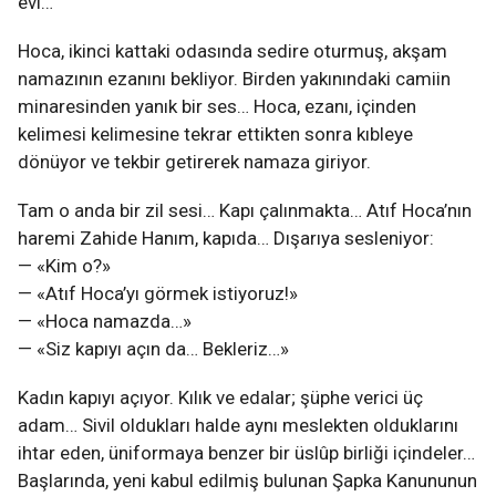
evi…
Hoca, ikinci kattaki odasında sedire oturmuş, akşam
namazının ezanını bekliyor. Birden yakınındaki camiin
minaresinden yanık bir ses… Hoca, ezanı, içinden
kelimesi kelimesine tekrar ettikten sonra kıbleye
dönüyor ve tekbir getirerek namaza giriyor.
Tam o anda bir zil sesi… Kapı çalınmakta… Atıf Hoca’nın
haremi Zahide Hanım, kapıda… Dışarıya sesleniyor:
— «Kim o?»
— «Atıf Hoca’yı görmek istiyoruz!»
— «Hoca namazda…»
— «Siz kapıyı açın da… Bekleriz…»
Kadın kapıyı açıyor. Kılık ve edalar; şüphe verici üç
adam… Sivil oldukları halde aynı meslekten olduklarını
ihtar eden, üniformaya benzer bir üslûp birliği içindeler…
Başlarında, yeni kabul edilmiş bulunan Şapka Kanununun