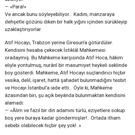
— «Para!»
Ve ancak bunu söyleyebiliyor… Kadını, manzaraya
dehşetle gözünü diken bir halk yığını içinden sürükleyip
uzaklaştırıyorlar.
Atıf Hocayı, Trabzon yerine Giresun’a götürdüler.
Kendisini hesaba çekecek İstiklâl Mahkemesi
oradaymış. Bu Mahkeme karşısında Atıf Hoca, hâkim
eliyle yontulmuş, nurânî bir masumiyet heykeli seklinde
boy gösterdi. Mahkeme, Atıf Hocayı suçlandırıcı hiçbir
vesika, delil, işaret, hattâ şahadet bulunmadığını tesbit
ve Hocayı İstanbul’a iade etti… Öyle ki, Mahkeme
âzasından biri, şu açık beyânda bulunmaktan kendisini
alamadı:
— «Âlim ve fazıl bir din adamını türlü, eziyetlere sokup
boş yere buraya kadar göndermişler!.. Ortada itham
sebebi olabilecek hiçbir şey yok!..»