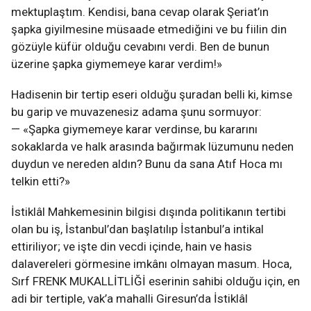
mektuplaştım. Kendisi, bana cevap olarak Şeriat’ın
şapka giyilmesine müsaade etmediğini ve bu fiilin din
gözüyle küfür olduğu cevabını verdi. Ben de bunun
üzerine şapka giymemeye karar verdim!»
Hadisenin bir tertip eseri olduğu şuradan belli ki, kimse
bu garip ve muvazenesiz adama şunu sormuyor:
— «Şapka giymemeye karar verdinse, bu kararını
sokaklarda ve halk arasında bağırmak lüzumunu neden
duydun ve nereden aldın? Bunu da sana Atıf Hoca mı
telkin etti?»
İstiklâl Mahkemesinin bilgisi dışında politikanın tertibi
olan bu iş, İstanbul’dan başlatılıp İstanbul’a intikal
ettiriliyor; ve işte din vecdi içinde, hain ve hasis
dalavereleri görmesine imkânı olmayan masum. Hoca,
Sırf FRENK MUKALLİTLİĞİ eserinin sahibi olduğu için, en
adi bir tertiple, vak’a mahalli Giresun’da İstiklâl