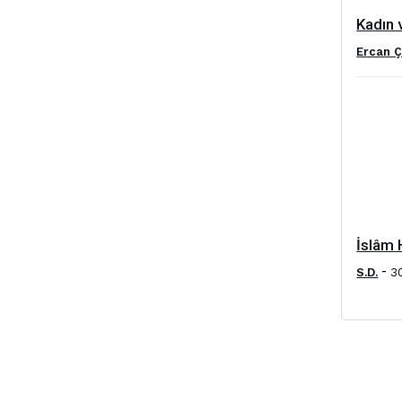
Kadın 
Ercan Ç
İslâm 
-
S.D.
3