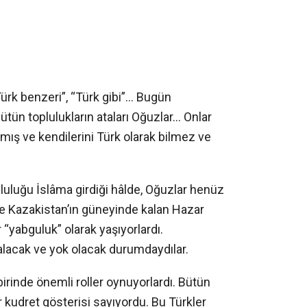
ürk benzeri”, “Türk gibi”… Bugün
tün toplulukların ataları Oğuzlar… Onlar
amış ve kendilerini Türk olarak bilmez ve
pluluğu İslâma girdiği hâlde, Oğuzlar henüz
e Kazakistan’ın güneyinde kalan Hazar
r “yabguluk” olarak yaşıyorlardı.
alacak ve yok olacak durumdaydılar.
irinde önemli roller oynuyorlardı. Bütün
r kudret gösterisi sayıyordu. Bu Türkler