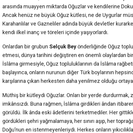
arasında muayyen miktarda Oğuzlar ve kendilerine Doku
Ancak henüz ne büyük Oğuz kütlesi, ne de Uygurlar müsl
Karahanlılar ve Gazneliler adında büyük devletler kurarke
kendi ilkel inanç ve töreleri içinde yaşıyorlardı.
Onlardan bir grubun
Selçuk Bey
önderliğinde Oğuz toplu
etmesi, dünya tarihini değiştiren en önemli olaylardan bir
İslâma girmesiyle, Oğuz topluluklarının da İslâma rağbe
başlayınca, onların nurunun diğer Türk boylarının hepsind
karşılarına çıkan herkesten daha yenilmez olduğu ortaya 
Müthiş bir kütleydi Oğuzlar. Onları bir yerde durdurmak, 
imkânsızdı. Buna rağmen, İslâma girdikleri ândan itibare
görüldü. İlk ânda eski âdetlerini terketmediler. Her gittikl
gördükleri şehri yağmalamaya, her sınırı aşıp, her toprağ
Doğu’nun en istenmeyenleriydi. Herkes onların yıkıcılıkl