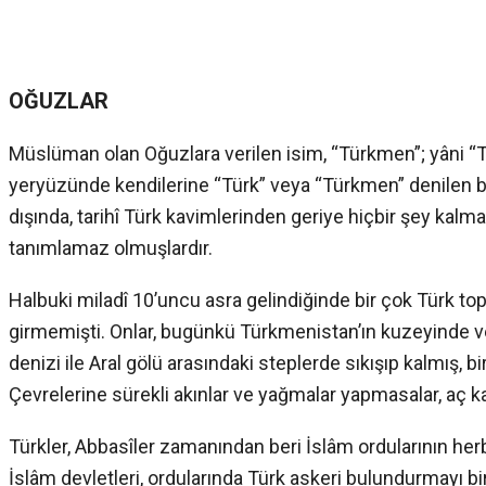
OĞUZLAR
Müslüman olan Oğuzlara verilen isim, “Türkmen”; yâni “T
yeryüzünde kendilerine “Türk” veya “Türkmen” denilen bü
dışında, tarihî Türk kavimlerinden geriye hiçbir şey kalm
tanımlamaz olmuşlardır.
Halbuki miladî 10’uncu asra gelindiğinde bir çok Türk to
girmemişti. Onlar, bugünkü Türkmenistan’ın kuzeyinde v
denizi ile Aral gölü arasındaki steplerde sıkışıp kalmış, bi
Çevrelerine sürekli akınlar ve yağmalar yapmasalar, aç k
Türkler, Abbasîler zamanından beri İslâm ordularının herb
İslâm devletleri, ordularında Türk askeri bulundurmayı bi