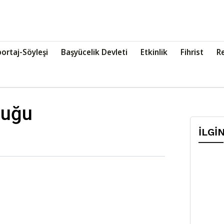
ortaj-Söyleşi
Başyücelik Devleti
Etkinlik
Fihrist
R
luğu
İLGİ