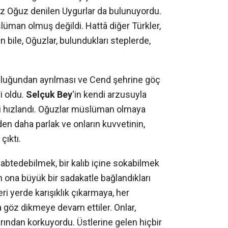
z Oğuz denilen Uygurlar da bulunuyordu.
üman olmuş değildi. Hattâ diğer Türkler,
n bile, Oğuzlar, bulundukları steplerde,
luğundan ayrılması ve Cend şehrine göç
i oldu.
Selçuk Bey
‘in kendi arzusuyla
ti hızlandı. Oğuzlar müslüman olmaya
en daha parlak ve onların kuvvetinin,
çıktı.
zabtedebilmek, bir kalıb içine sokabilmek
n ona büyük bir sadakatle bağlandıkları
eri yerde karışıklık çıkarmaya, her
a göz dikmeye devam ettiler. Onlar,
arından korkuyordu. Üstlerine gelen hiçbir