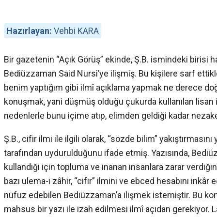
Hazırlayan:
Vehbi KARA
Bir gazetenin “Açık Görüş” ekinde, Ş.B. ismindeki birisi ha
Bediüzzaman Said Nursi’ye ilişmiş. Bu kişilere sarf ettikle
benim yaptığım gibi ilmî açıklama yapmak ne derece doğ
konuşmak, yani düşmüş olduğu çukurda kullanılan lisan i
nedenlerle bunu içime atıp, elimden geldiği kadar nezak
Ş.B., cifir ilmi ile ilgili olarak, “sözde bilim” yakıştırması
tarafından uydurulduğunu ifade etmiş. Yazısında, Bediüz
kullandığı için topluma ve inanan insanlara zarar verdiğin
bazı ulema-i zâhir, “cifir” ilmini ve ebced hesabını inkâr
nüfuz edebilen Bediüzzaman’a ilişmek istemiştir. Bu k
mahsus bir yazı ile izah edilmesi ilmî açıdan gerekiyor.