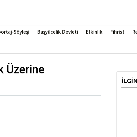
ortaj-Söyleşi
Başyücelik Devleti
Etkinlik
Fihrist
R
k Üzerine
İLGİ