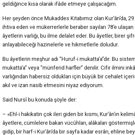
geldiğince kısa olarak ifâde etmeye çalışacağım.
Her şeyden önce Mukaddes Kitabımız olan Kur’ân’da, 29 
ihtiva eden ve mükerrerlerle beraber sayıları 78’e ulaşa
âyetlerin varlığı, bu ilme delalet eder. Bu âyetler, birer şi
anlayabileceği hazinelerle ve hikmetlerle doludur.
Bu âyetlerin meşhur adı “Huruf-i mukatta’a”dır. Bu sistem
mukatta’a” veya “münferid harfler” denilir. Cifir ilmini ink
varlığından habersiz oldukları için büyük bir cehalet içer
akıl ve izan nasib etmesini niyaz ediyorum.
Said Nursî bu konuda şöyle der:
– «Ehl-i hakikatin çok ileri giden bir kısmı, Kur’ân’ın ke
âyetlere, cümlelere bakan vücûhları, alâkaları göstermişl
gidip, bir harf-i Kur’ân’da bir sayfa kadar esrârı, ehline b