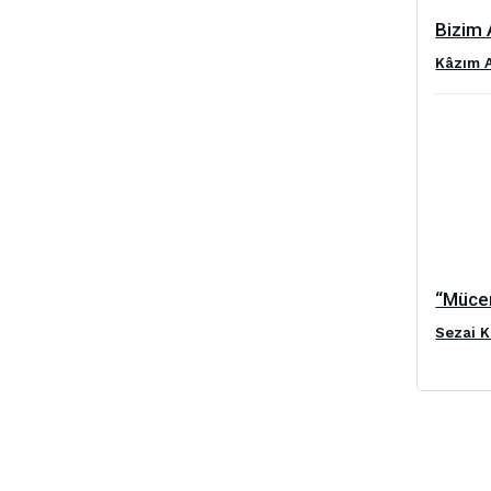
Bizim 
Kâzım 
“Mücer
Sezai K