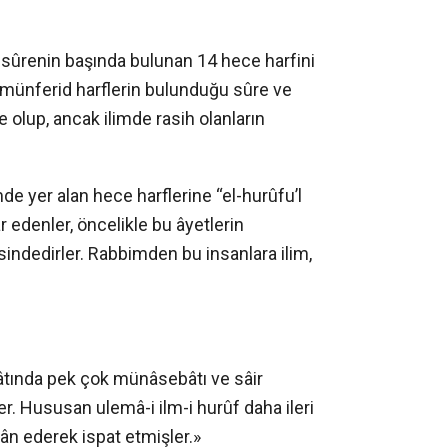
sûrenin başında bulunan 14 hece harfini
n münferid harflerin bulunduğu sûre ve
fre olup, ancak ilimde rasih olanların
de yer alan hece harflerine “el-hurûfu’l
âr edenler, öncelikle bu âyetlerin
isindedirler. Rabbimden bu insanlara ilim,
limâtında pek çok münâsebâtı ve sâir
er. Hususan ulemâ-i ilm-i hurûf daha ileri
eyân ederek ispat etmişler.»