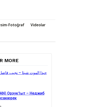
esim-Fotoğraf
Videolar
ER MORE
حبذا الموت شيئا – نجيب فاض
IAN) Орэук1ыт – Неджиб
ысакюрек
1