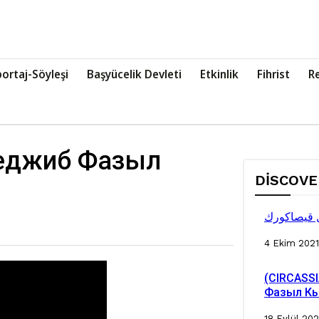
ortaj-Söyleşi
Başyücelik Devleti
Etkinlik
Fihrist
R
Неджиб Фазыл
DISCOV
ل قيصاكورك
4 Ekim 2021
(CIRCASS
Фазыл К
18 Eylül 202