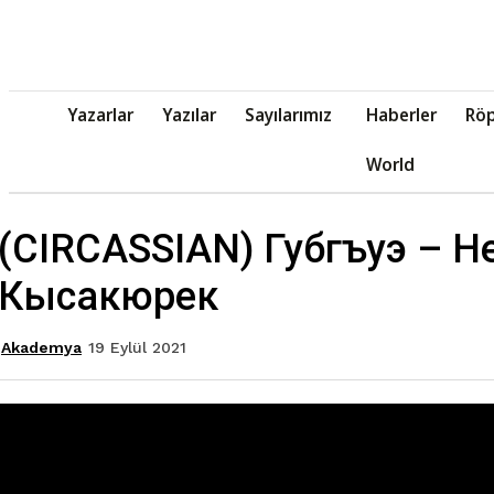
Yazarlar
Yazılar
Sayılarımız
Haberler
Röp
World
(CIRCASSIAN) Губгъуэ – 
Кысакюрек
19 Eylül 2021
Akademya