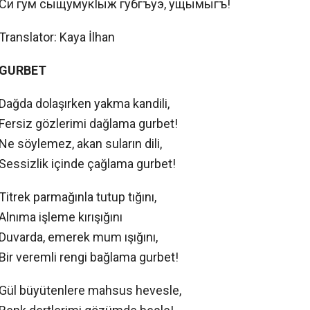
Си гум сыщумукIыж губгъуэ, ущымыгъ!
Translator: Kaya İlhan
GURBET
Dağda dolaşırken yakma kandili,
Fersiz gözlerimi dağlama gurbet!
Ne söylemez, akan suların dili,
Sessizlik içinde çağlama gurbet!
Titrek parmağınla tutup tığını,
Alnıma işleme kırışığını
Duvarda, emerek mum ışığını,
Bir veremli rengi bağlama gurbet!
Gül büyütenlere mahsus hevesle,