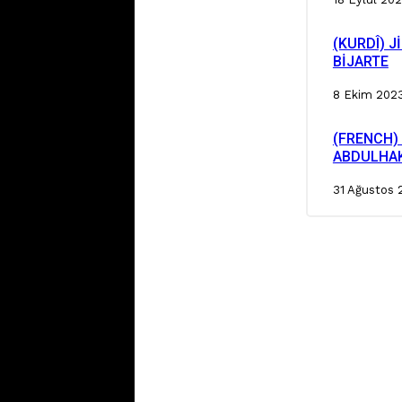
(KURDÎ) 
BİJARTE
8 Ekim 202
(FRENCH) 
ABDULHAKI
31 Ağustos 