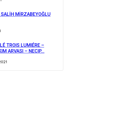
Jİ SALİH MİRZABEYOĞLU
3
LÉ TROIS LUMIÉRE –
M ARVASI – NECIP...
2021