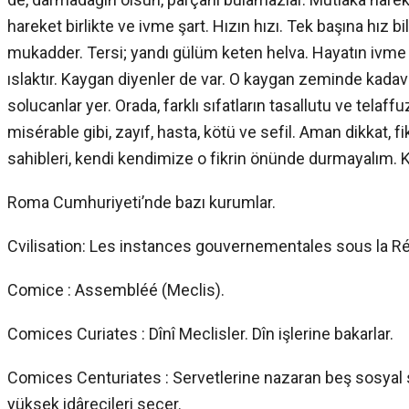
hareket birlikte ve ivme şart. Hızın hızı. Tek başına hız b
mukadder. Tersi; yandı gülüm keten helva. Hayatın ivm
ıslaktır. Kaygan diyenler de var. O kaygan zeminde kadav
solucanlar yer. Orada, farklı sıfatların tasallutu ve telaff
misérable gibi, zayıf, hasta, kötü ve sefil. Aman dikkat, fi
sahibleri, kendi kendimize o fikrin önünde durmayalım. K
Roma Cumhuriyeti’nde bazı kurumlar.
Cvilisation: Les instances gouvernementales sous la R
Comice : Assembléé (Meclis).
Comices Curiates : Dînî Meclisler. Dîn işlerine bakarlar.
Comices Centuriates : Servetlerine nazaran beş sosyal sı
yüksek idârecileri seçer.