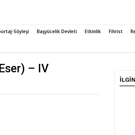
ortaj-Söyleşi
Başyücelik Devleti
Etkinlik
Fihrist
R
 Eser) – IV
İLGİ