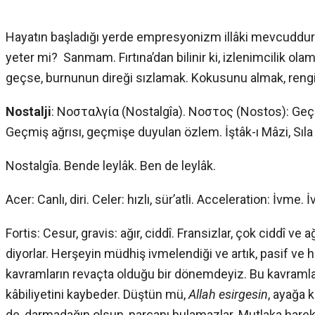
Hayatın başladığı yerde empresyonizm illâki mevcuddur
yeter mi? Sanmam. Fırtına’dan bilinir ki, izlenimcilik olam
geçse, burnunun direği sızlamak. Kokusunu almak, ren
Nostalji
: Nοσταλγία (Nostalgîa). Νοστος (Nostos): Geçm
Geçmiş ağrısı, geçmişe duyulan özlem. İştâk-ı Mâzi, Sıla 
Nostalgîa. Bende leylâk. Ben de leylâk.
Acer: Canlı, diri. Celer: hızlı, sür’atli. Acceleration: İvme. 
Fortis: Cesur, gravis: ağır, ciddî. Fransizlar, çok ciddî ve
diyorlar. Herşeyin müdhiş ivmelendiği ve artık, pasif ve h
kavramların revaçta olduğu bir dönemdeyiz. Bu kavraml
kâbiliyetini kaybeder. Düştün mü,
Allah esirgesin
, ayağa 
de, darmadağın olsun, parçanı bulamazlar. Mutlaka harek