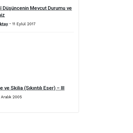
dî Düşüncenin Mevcut Durumu ve
iz
-
ktay
11 Eylül 2017
 ve Skilia (Sıkıntılı Eser) – III
 Aralık 2005