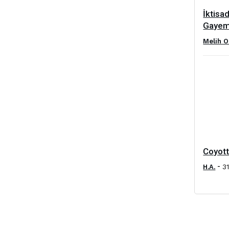
İktisa
Gayem
Melih O
Coyotte
-
H.A.
31