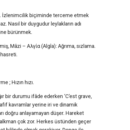
. İzlenimcilik biçiminde terceme etmek
az. Nasıl bir duygudur leylakların adı
gine bürünmek.
iş, Mâzi – Αλγία (Algîa): Ağrıma, sızlama.
hasreti.
İvme ; Hızın hızı.
 ağır bir durumu ifâde ederken ‘C’est grave,
afif kavramlar yerine iri ve dinamik
arı doğru anlayamayan düşer. Hareket
kalkman çok zor. Herkes üstünden geçer
et hâlinde olmak gerekiyor. Denge ile