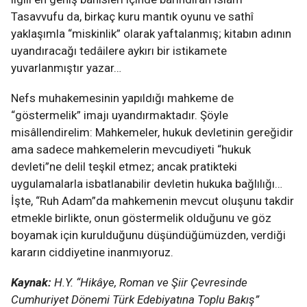
Tasavvufu da, birkaç kuru mantık oyunu ve sathî
yaklaşımla “miskinlik” olarak yaftalanmış; kitabın adının
uyandıracağı tedâilere aykırı bir istikamete
yuvarlanmıştır yazar…
Nefs muhakemesinin yapıldığı mahkeme de
“göstermelik” imajı uyandırmaktadır. Şöyle
misâllendirelim: Mahkemeler, hukuk devletinin gereğidir
ama sadece mahkemelerin mevcudiyeti “hukuk
devleti”ne delil teşkil etmez; ancak pratikteki
uygulamalarla isbatlanabilir devletin hukuka bağlılığı…
İşte, “Ruh Adam”da mahkemenin mevcut oluşunu takdir
etmekle birlikte, onun göstermelik olduğunu ve göz
boyamak için kurulduğunu düşündüğümüzden, verdiği
kararın ciddiyetine inanmıyoruz.
Kaynak:
H.Y. “Hikâye, Roman ve Şiir Çevresinde
Cumhuriyet Dönemi Türk Edebiyatına Toplu Bakış”