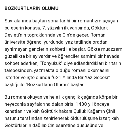
BOZKURTLARIN ÖLÜMÜ
Sayfalarında baştan sona tarihî bir romantizm uçuşan
bu eserin konusu, 7. yüzyılın ilk yarısında, Göktürk
Devleti’nin topraklarında ve Çin’de geçer. Roman,
üniversite öğrenci yurdunda, yaz tatilinde oradan
ayrılmayan gençlerin sohbeti ile başlar. Gökte muazzam
güzellikte bir ay vardır ve öğrenciler samimi bir havada
sohbet ederken, “Tonyukuk” diye adlandırdıkları bir tarih
talebesinden, yazmakta olduğu romanı okumasını
isterler ve işte o ânda “621 Yılında Bir Yaz Gecesi”
başlığı ile “Bozkurtların Ölümü” başlar.
Bu romanı okuyan ve hele ilk gençlik çağında körpe bir
heyecanla sayfalarına dalan birisi 1400 yıl önceye
kanatlanır ve kâh Göktürk hakanı Çulluk Kağan’ın Çinli
hatunu tarafından zehirlenerek öldürülüşüne kızar; kâh
Göktürkler’in dağılıp Çin esaretine düşüşüne ve