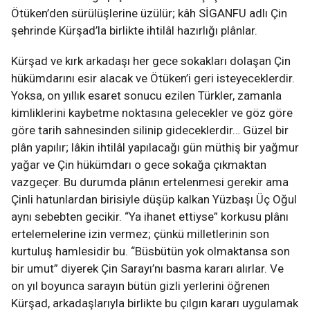
Ötüken’den sürülüşlerine üzülür; kâh SİGANFU adlı Çin
şehrinde Kürşad’la birlikte ihtilâl hazırlığı plânlar.
Kürşad ve kırk arkadaşı her gece sokakları dolaşan Çin
hükümdarını esir alacak ve Ötüken’i geri isteyeceklerdir.
Yoksa, on yıllık esaret sonucu ezilen Türkler, zamanla
kimliklerini kaybetme noktasına gelecekler ve göz göre
göre tarih sahnesinden silinip gideceklerdir… Güzel bir
plân yapılır; lâkin ihtilâl yapılacağı gün müthiş bir yağmur
yağar ve Çin hükümdarı o gece sokağa çıkmaktan
vazgeçer. Bu durumda plânın ertelenmesi gerekir ama
Çinli hatunlardan birisiyle düşüp kalkan Yüzbaşı Üç Oğul
aynı sebebten gecikir. “Ya ihanet ettiyse” korkusu plânı
ertelemelerine izin vermez; çünkü milletlerinin son
kurtuluş hamlesidir bu. “Büsbütün yok olmaktansa son
bir umut” diyerek Çin Sarayı’nı basma kararı alırlar. Ve
on yıl boyunca sarayın bütün gizli yerlerini öğrenen
Kürşad, arkadaşlarıyla birlikte bu çılgın kararı uygulamak