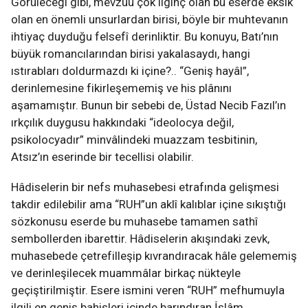
Görüleceği gibi, mevzuu çok ilginç olan bu eserde eksik
olan en önemli unsurlardan birisi, böyle bir muhtevanın
ihtiyaç duyduğu felsefî derinliktir. Bu konuyu, Batı’nın
büyük romancılarından birisi yakalasaydı, hangi
ıstırabları doldurmazdı ki içine?.. “Geniş hayâl”,
derinlemesine fikirleşememiş ve his plânını
aşamamıştır. Bunun bir sebebi de, Üstad Necib Fazıl’ın
ırkçılık duygusu hakkındaki “ideolocya değil,
psikolocyadır” minvâlindeki muazzam tesbitinin,
Atsız’ın eserinde bir tecellisi olabilir.
Hâdiselerin bir nefs muhasebesi etrafında gelişmesi
takdir edilebilir ama “RUH”un aklî kalıblar içine sıkıştığı
sözkonusu eserde bu muhasebe tamamen sathî
sembollerden ibarettir. Hâdiselerin akışındaki zevk,
muhasebede çetrefilleşip kıvrandıracak hâle gelememiş
ve derinleşilecek muammâlar birkaç nükteyle
geçiştirilmiştir. Esere ismini veren “RUH” mefhumuyla
ilgili en geniş bahisleri içinde barındıran İslâm