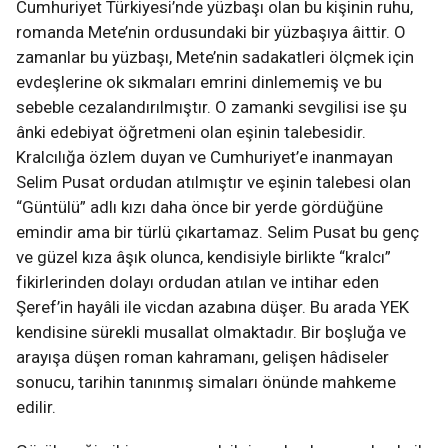
Cumhuriyet Türkiyesi’nde yüzbaşı olan bu kişinin ruhu,
romanda Mete’nin ordusundaki bir yüzbaşıya âittir. O
zamanlar bu yüzbaşı, Mete’nin sadakatleri ölçmek için
evdeşlerine ok sıkmaları emrini dinlememiş ve bu
sebeble cezalandırılmıştır. O zamanki sevgilisi ise şu
ânki edebiyat öğretmeni olan eşinin talebesidir.
Kralcılığa özlem duyan ve Cumhuriyet’e inanmayan
Selim Pusat ordudan atılmıştır ve eşinin talebesi olan
“Güntülü” adlı kızı daha önce bir yerde gördüğüne
emindir ama bir türlü çıkartamaz. Selim Pusat bu genç
ve güzel kıza âşık olunca, kendisiyle birlikte “kralcı”
fikirlerinden dolayı ordudan atılan ve intihar eden
Şeref’in hayâli ile vicdan azabına düşer. Bu arada YEK
kendisine sürekli musallat olmaktadır. Bir boşluğa ve
arayışa düşen roman kahramanı, gelişen hâdiseler
sonucu, tarihin tanınmış simaları önünde mahkeme
edilir.