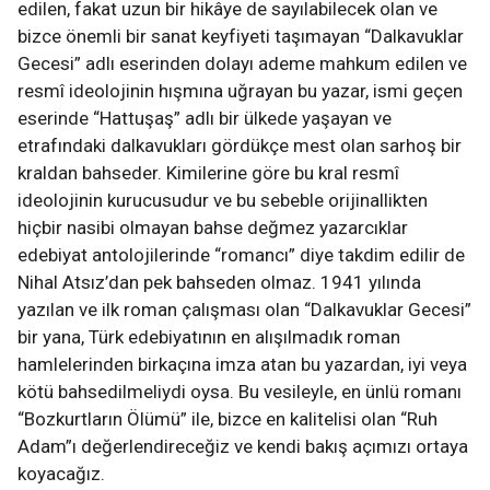
edilen, fakat uzun bir hikâye de sayılabilecek olan ve
bizce önemli bir sanat keyfiyeti taşımayan “Dalkavuklar
Gecesi” adlı eserinden dolayı ademe mahkum edilen ve
resmî ideolojinin hışmına uğrayan bu yazar, ismi geçen
eserinde “Hattuşaş” adlı bir ülkede yaşayan ve
etrafındaki dalkavukları gördükçe mest olan sarhoş bir
kraldan bahseder. Kimilerine göre bu kral resmî
ideolojinin kurucusudur ve bu sebeble orijinallikten
hiçbir nasibi olmayan bahse değmez yazarcıklar
edebiyat antolojilerinde “romancı” diye takdim edilir de
Nihal Atsız’dan pek bahseden olmaz. 1941 yılında
yazılan ve ilk roman çalışması olan “Dalkavuklar Gecesi”
bir yana, Türk edebiyatının en alışılmadık roman
hamlelerinden birkaçına imza atan bu yazardan, iyi veya
kötü bahsedilmeliydi oysa. Bu vesileyle, en ünlü romanı
“Bozkurtların Ölümü” ile, bizce en kalitelisi olan “Ruh
Adam”ı değerlendireceğiz ve kendi bakış açımızı ortaya
koyacağız.