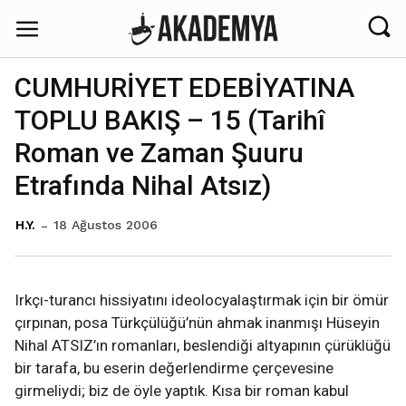
CUMHURİYET EDEBİYATINA
TOPLU BAKIŞ – 15 (Tarihî
Roman ve Zaman Şuuru
Etrafında Nihal Atsız)
18 Ağustos 2006
H.Y.
Irkçı-turancı hissiyatını ideolocyalaştırmak için bir ömür
çırpınan, posa Türkçülüğü’nün ahmak inanmışı Hüseyin
Nihal ATSIZ’ın romanları, beslendiği altyapının çürüklüğü
bir tarafa, bu eserin değerlendirme çerçevesine
girmeliydi; biz de öyle yaptık. Kısa bir roman kabul