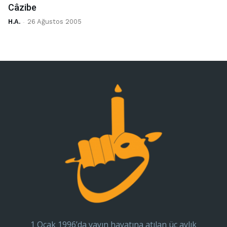
Câzibe
H.A.
-
26 Ağustos 2005
1 Ocak 1996’da yayın hayatına atılan üç aylık