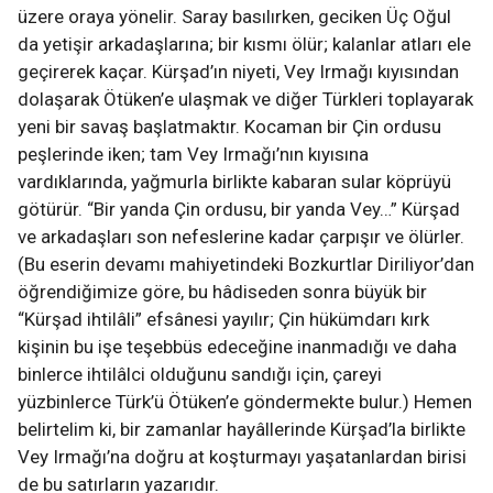
üzere oraya yönelir. Saray basılırken, geciken Üç Oğul
da yetişir arkadaşlarına; bir kısmı ölür; kalanlar atları ele
geçirerek kaçar. Kürşad’ın niyeti, Vey Irmağı kıyısından
dolaşarak Ötüken’e ulaşmak ve diğer Türkleri toplayarak
yeni bir savaş başlatmaktır. Kocaman bir Çin ordusu
peşlerinde iken; tam Vey Irmağı’nın kıyısına
vardıklarında, yağmurla birlikte kabaran sular köprüyü
götürür. “Bir yanda Çin ordusu, bir yanda Vey…” Kürşad
ve arkadaşları son nefeslerine kadar çarpışır ve ölürler.
(Bu eserin devamı mahiyetindeki Bozkurtlar Diriliyor’dan
öğrendiğimize göre, bu hâdiseden sonra büyük bir
“Kürşad ihtilâli” efsânesi yayılır; Çin hükümdarı kırk
kişinin bu işe teşebbüs edeceğine inanmadığı ve daha
binlerce ihtilâlci olduğunu sandığı için, çareyi
yüzbinlerce Türk’ü Ötüken’e göndermekte bulur.) Hemen
belirtelim ki, bir zamanlar hayâllerinde Kürşad’la birlikte
Vey Irmağı’na doğru at koşturmayı yaşatanlardan birisi
de bu satırların yazarıdır.