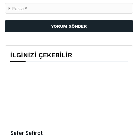
E-
Po
İLGİNİZİ ÇEKEBİLİR
Sefer Sefirot