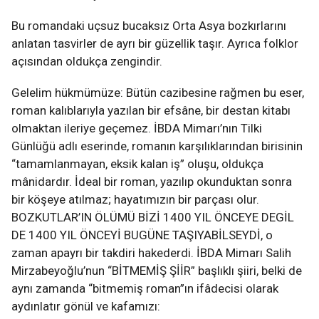
Bu romandaki uçsuz bucaksız Orta Asya bozkırlarını
anlatan tasvirler de ayrı bir güzellik taşır. Ayrıca folklor
açısından oldukça zengindir.
Gelelim hükmümüze: Bütün cazibesine rağmen bu eser,
roman kalıblarıyla yazılan bir efsâne, bir destan kitabı
olmaktan ileriye geçemez. İBDA Mimarı’nın Tilki
Günlüğü adlı eserinde, romanın karşılıklarından birisinin
“tamamlanmayan, eksik kalan iş” oluşu, oldukça
mânidardır. İdeal bir roman, yazılıp okunduktan sonra
bir köşeye atılmaz; hayatımızın bir parçası olur.
BOZKUTLAR’IN ÖLÜMÜ BİZİ 1400 YIL ÖNCEYE DEGİL
DE 1400 YIL ÖNCEYİ BUGÜNE TAŞIYABİLSEYDİ, o
zaman apayrı bir takdiri hakederdi. İBDA Mimarı Salih
Mirzabeyoğlu’nun “BİTMEMİŞ ŞİİR” başlıklı şiiri, belki de
aynı zamanda “bitmemiş roman”ın ifâdecisi olarak
aydınlatır gönül ve kafamızı: