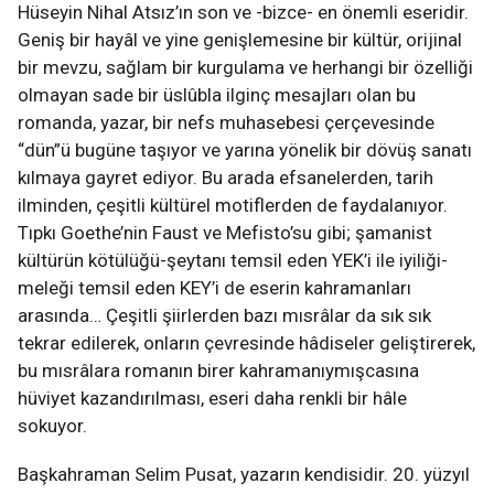
Hüseyin Nihal Atsız’ın son ve -bizce- en önemli eseridir.
Geniş bir hayâl ve yine genişlemesine bir kültür, orijinal
bir mevzu, sağlam bir kurgulama ve herhangi bir özelliği
olmayan sade bir üslûbla ilginç mesajları olan bu
romanda, yazar, bir nefs muhasebesi çerçevesinde
“dün”ü bugüne taşıyor ve yarına yönelik bir dövüş sanatı
kılmaya gayret ediyor. Bu arada efsanelerden, tarih
ilminden, çeşitli kültürel motiflerden de faydalanıyor.
Tıpkı Goethe’nin Faust ve Mefisto’su gibi; şamanist
kültürün kötülüğü-şeytanı temsil eden YEK’i ile iyiliği-
meleği temsil eden KEY’i de eserin kahramanları
arasında… Çeşitli şiirlerden bazı mısrâlar da sık sık
tekrar edilerek, onların çevresinde hâdiseler geliştirerek,
bu mısrâlara romanın birer kahramanıymışcasına
hüviyet kazandırılması, eseri daha renkli bir hâle
sokuyor.
Başkahraman Selim Pusat, yazarın kendisidir. 20. yüzyıl