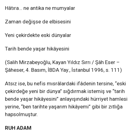
Hâtıra… ne antika ne mumyalar
Zaman değişse de elbisesini
Yeni çekirdekte eski dünyalar
Tarih bende yaşar hikâyesini
(Salih Mirzabeyoğlu, Kayan Yıldız Sırrı / Şâh Eser –
Şâheser, 4. Basım, İBDA Yay., İstanbul 1996, s. 111)
Atsız ise, bu nefis mısrâlardaki ifâdenin tersine, “eski
çekirdeğe yeni bir dünya” sığdırmak istemiş ve “tarih
bende yaşar hikâyesini” anlayışındaki hürriyet hamlesi
yerine, “ben tarihte yaşarım hikâyemi” gibi bir zıtlığa
hapsolmuştur.
RUH ADAM