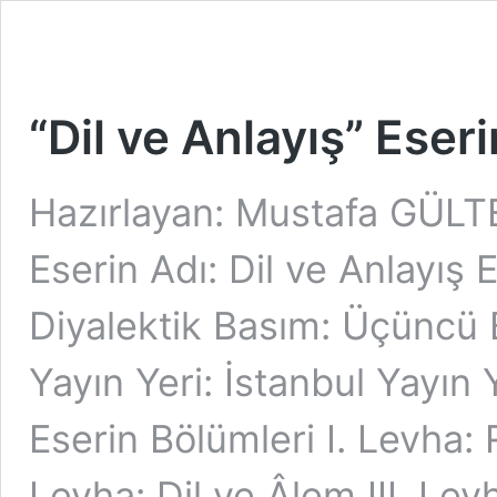
“Dil ve Anlayış” Eser
Hazırlayan: Mustafa GÜLT
Eserin Adı: Dil ve Anlayış E
Diyalektik Basım: Üçüncü B
Yayın Yeri: İstanbul Yayın 
Eserin Bölümleri I. Levha:
Levha: Dil ve Âlem III. Le