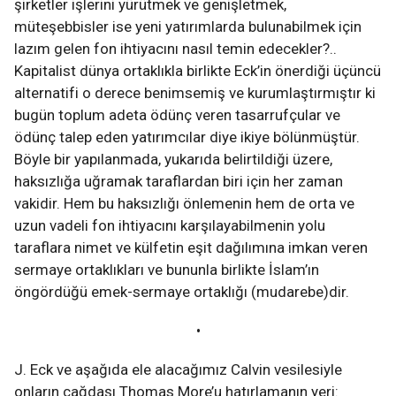
şirketler işlerini yürütmek ve genişletmek,
müteşebbisler ise yeni yatırımlarda bulunabilmek için
lazım gelen fon ihtiyacını nasıl temin edecekler?..
Kapitalist dünya ortaklıkla birlikte Eck’in önerdiği üçüncü
alternatifi o derece benimsemiş ve kurumlaştırmıştır ki
bugün toplum adeta ödünç veren tasarrufçular ve
ödünç talep eden yatırımcılar diye ikiye bölünmüştür.
Böyle bir yapılanmada, yukarıda belirtildiği üzere,
haksızlığa uğramak taraflardan biri için her zaman
vakidir. Hem bu haksızlığı önlemenin hem de orta ve
uzun vadeli fon ihtiyacını karşılayabilmenin yolu
taraflara nimet ve külfetin eşit dağılımına imkan veren
sermaye ortaklıkları ve bununla birlikte İslam’ın
öngördüğü emek-sermaye ortaklığı (mudarebe)dir.
•
J. Eck ve aşağıda ele alacağımız Calvin vesilesiyle
onların çağdaşı Thomas More’u hatırlamanın yeri: