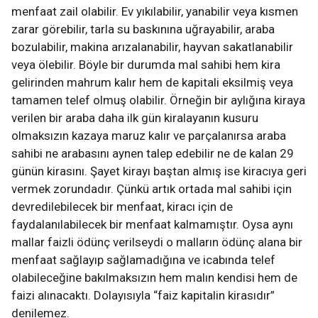
menfaat zail olabilir. Ev yıkılabilir, yanabilir veya kısmen
zarar görebilir, tarla su baskınına uğrayabilir, araba
bozulabilir, makina arızalanabilir, hayvan sakatlanabilir
veya ölebilir. Böyle bir durumda mal sahibi hem kira
gelirinden mahrum kalır hem de kapitali eksilmiş veya
tamamen telef olmuş olabilir. Örneğin bir aylığına kiraya
verilen bir araba daha ilk gün kiralayanın kusuru
olmaksızın kazaya maruz kalır ve parçalanırsa araba
sahibi ne arabasını aynen talep edebilir ne de kalan 29
günün kirasını. Şayet kirayı baştan almış ise kiracıya geri
vermek zorundadır. Çünkü artık ortada mal sahibi için
devredilebilecek bir menfaat, kiracı için de
faydalanılabilecek bir menfaat kalmamıştır. Oysa aynı
mallar faizli ödünç verilseydi o malların ödünç alana bir
menfaat sağlayıp sağlamadığına ve icabında telef
olabileceğine bakılmaksızın hem malın kendisi hem de
faizi alınacaktı. Dolayısıyla “faiz kapitalin kirasıdır”
denilemez.