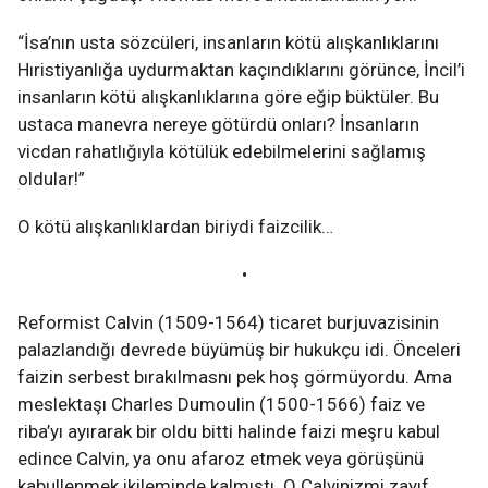
“İsa’nın usta sözcüleri, insanların kötü alışkanlıklarını
Hıristiyanlığa uydurmaktan kaçındıklarını görünce, İncil’i
insanların kötü alışkanlıklarına göre eğip büktüler. Bu
ustaca manevra nereye götürdü onları? İnsanların
vicdan rahatlığıyla kötülük edebilmelerini sağlamış
oldular!”
O kötü alışkanlıklardan biriydi faizcilik…
•
Reformist Calvin (1509-1564) ticaret burjuvazisinin
palazlandığı devrede büyümüş bir hukukçu idi. Önceleri
faizin serbest bırakılmasnı pek hoş görmüyordu. Ama
meslektaşı Charles Dumoulin (1500-1566) faiz ve
riba’yı ayırarak bir oldu bitti halinde faizi meşru kabul
edince Calvin, ya onu afaroz etmek veya görüşünü
kabullenmek ikileminde kalmıştı. O Calvinizmi zayıf