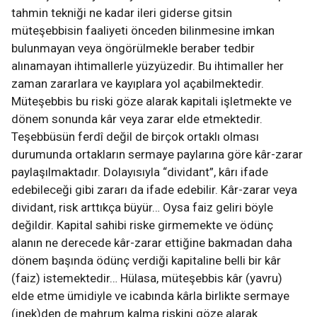
tahmin tekniği ne kadar ileri giderse gitsin
müteşebbisin faaliyeti önceden bilinmesine imkan
bulunmayan veya öngörülmekle beraber tedbir
alınamayan ihtimallerle yüzyüzedir. Bu ihtimaller her
zaman zararlara ve kayıplara yol açabilmektedir.
Müteşebbis bu riski göze alarak kapitali işletmekte ve
dönem sonunda kâr veya zarar elde etmektedir.
Teşebbüsün ferdî değil de birçok ortaklı olması
durumunda ortakların sermaye paylarına göre kâr-zarar
paylaşılmaktadır. Dolayısıyla “dividant”, kârı ifade
edebileceği gibi zararı da ifade edebilir. Kâr-zarar veya
dividant, risk arttıkça büyür… Oysa faiz geliri böyle
değildir. Kapital sahibi riske girmemekte ve ödünç
alanın ne derecede kâr-zarar ettiğine bakmadan daha
dönem başında ödünç verdiği kapitaline belli bir kâr
(faiz) istemektedir… Hülasa, müteşebbis kâr (yavru)
elde etme ümidiyle ve icabında kârla birlikte sermaye
(inek)den de mahrum kalma riskini göze alarak