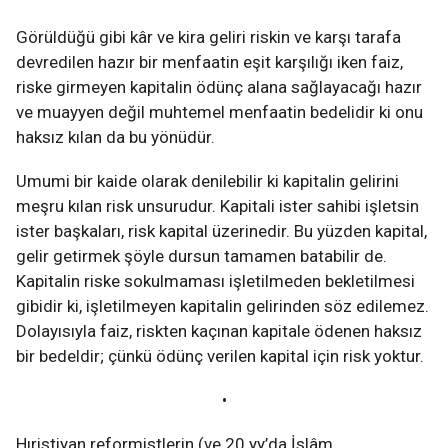
Görüldüğü gibi kâr ve kira geliri riskin ve karşı tarafa
devredilen hazır bir menfaatin eşit karşılığı iken faiz,
riske girmeyen kapitalin ödünç alana sağlayacağı hazır
ve muayyen değil muhtemel menfaatin bedelidir ki onu
haksız kılan da bu yönüdür.
Umumi bir kaide olarak denilebilir ki kapitalin gelirini
meşru kılan risk unsurudur. Kapitali ister sahibi işletsin
ister başkaları, risk kapital üzerinedir. Bu yüzden kapital,
gelir getirmek şöyle dursun tamamen batabilir de.
Kapitalin riske sokulmaması işletilmeden bekletilmesi
gibidir ki, işletilmeyen kapitalin gelirinden söz edilemez.
Dolayısıyla faiz, riskten kaçınan kapitale ödenen haksız
bir bedeldir; çünkü ödünç verilen kapital için risk yoktur.
•
Hıristiyan reformistlerin (ve 20 yy’da İslâm