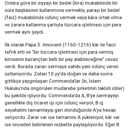
Onlara göre bir eşyayı bir bedel (kira) mukabilinde bir
süre başkasının kullanımına vermekle, parayı bir bedel
(faiz) mukabilinde ödünç vermek veya kâra ortak olma
ve zarara katlanma şartıyla tüccara işletmesi için para
vermek aynı şeydi…
İlk olarak Papa 3. Innocent (1160-1216) kâr ile faizi
tefrik etti ve “bir tüccara işletmesi için para vermiş
kimsenin kazançtan belli bir pay alabileceğine” cevaz
verdi. Burada zararı sermaye sahibi yani ödünç veren
üstleniyordu. Zaten 10.yy’da doğan ve daha sonra
gittikçe yaygınlaşan Commenda’lar (ki, İslam
Hukuku’nda öngörülen mudarebe şirketinin taklidi idiler)
bu şekilde işliyordu. Commenda’da A, B’ye sermayeyi
genellikle dış ticaret işi için ödünç veriyor, B iş
seyahatini tamamlayıp geri döndüğünde A’ya hesap
veriyordu. Zarar var ise tamamını A yükleniyor, kâr var
ise önceden belirlenen nisbette paylaşılıyordu. Eğer B