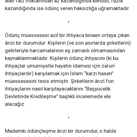
alan faiz miktarından az kazandığında kendisi, fazla
kazandığında ise ödünç veren haksızlığa uğramaktadır.
•
Ödünç müessesesi acil bir ihtiyaca binaen ortaya çıkan
ârızi bir durumdur. Kişilerin (ve son asırlarda şirketlerin)
gelirleriyle harcamalarının eş zamanlı olmamasından
kaynaklanmaktadır. Kişilerin ödünç ihtiyacını (ki bu
ihtiyaçlar umumiyetle hayatın idamesi için zarurî
ihtiyaçlardır) karşılamak için İslam “karzı hasen”
müessesesini tesis etmiştir. Şirketlerin ârızî fon
ihtiyaçlarını nasıl karşılayacaklarını “Başyücelik
Devletinde Kredileşme” başlıklı incelemede ele
alacağız.
•
Mademki ödünçleşme ârızi bir durumdur, o halde