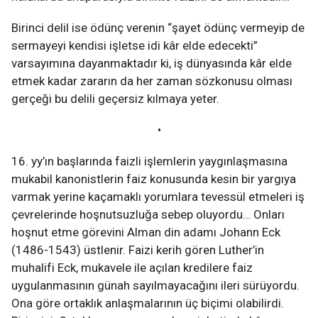
Birinci delil ise ödünç verenin “şayet ödünç vermeyip de
sermayeyi kendisi işletse idi kâr elde edecekti”
varsayımına dayanmaktadır ki, iş dünyasında kâr elde
etmek kadar zararın da her zaman sözkonusu olması
gerçeği bu delili geçersiz kılmaya yeter.
•
16. yy’ın başlarında faizli işlemlerin yaygınlaşmasına
mukabil kanonistlerin faiz konusunda kesin bir yargıya
varmak yerine kaçamaklı yorumlara tevessül etmeleri iş
çevrelerinde hoşnutsuzluğa sebep oluyordu… Onları
hoşnut etme görevini Alman din adamı Johann Eck
(1486-1543) üstlenir. Faizi kerih gören Luther’in
muhalifi Eck, mukavele ile açılan kredilere faiz
uygulanmasının günah sayılmayacağını ileri sürüyordu.
Ona göre ortaklık anlaşmalarının üç biçimi olabilirdi.