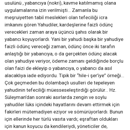
usulünü , yabancıya (nokri), kavme katılmamış olana
uygulamalarına izin verilmişti… Zamanla bu
meşruiyetten tabiî meslekleri olan tefeciliği icra
imkanını gören Yahudiler, kardeşlerine faizli ödünç
verecekleri zaman araya üçüncü şahıs olarak bir
yabancı koyuyorlardı. Yani bir yahudi başka bir yahudiye
faizli ödünç vereceği zaman, ödünç önce iki tarafın
anlaştığı bir yabancıya, o da gerçekten ödünç alacak
olan yahudiye veriyor, ödeme zamanı geldiğinde borçlu
olan faizi de ekleyip o yabancıya, o yabancı da asıl
alacaklıya iade ediyordu. Tipik bir “hile-i şer’iye” örneği…
Çok geçmeden bu dolambaçlı usulleri de tepeleyen
yahudinin tefeciliği müesseseleştirdiği görülür… Hz.
Süleyman’dan sonraki asırlarda zengin ve soylu
yahudiler lüks içindeki hayatlarını devam ettirmek için
fakirleri mütemadiyen eziyor ve sömürüyorlardı. Bunun
için ellerinde her türlü vasıta vardı; eşraftan oldukları
için kanun koyucu da kendileriydi, yöneticiler de,