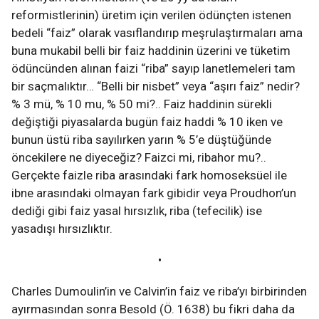
reformistlerinin) üretim için verilen ödünçten istenen
bedeli “faiz” olarak vasıflandırıp meşrulaştırmaları ama
buna mukabil belli bir faiz haddinin üzerini ve tüketim
ödüncünden alınan faizi “riba” sayıp lanetlemeleri tam
bir saçmalıktır… “Belli bir nisbet” veya “aşırı faiz” nedir?
% 3 mü, % 10 mu, % 50 mi?.. Faiz haddinin sürekli
değiştiği piyasalarda bugün faiz haddi % 10 iken ve
bunun üstü riba sayılırken yarın % 5’e düştüğünde
öncekilere ne diyeceğiz? Faizci mi, ribahor mu?..
Gerçekte faizle riba arasındaki fark homoseksüel ile
ibne arasındaki olmayan fark gibidir veya Proudhon’un
dediği gibi faiz yasal hırsızlık, riba (tefecilik) ise
yasadışı hırsızlıktır.
•
Charles Dumoulin’in ve Calvin’in faiz ve riba’yı birbirinden
ayırmasından sonra Besold (Ö. 1638) bu fikri daha da