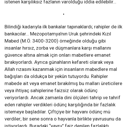
istenen karşılıksız fazlanın varolduğu iddia edilebilir…
•
Bilindiği kadarıyla ilk bankalar tapınaklardı; rahipler de ilk
bankacılar… Mezopotamya’nın Uruk şehrindeki Kızıl
Mabed (M.Ö. 3400-3200) örneğinde olduğu gibi
insanlar hırsız, zorba ve düşmanlara karşı mallarını
güvence altına almak için onları mabetlere emanet
bırakıyorlardı. Ayrıca günahların kefareti olarak veya
Allah rızasını kazanmak için insanların mabedlere mal
bağışları da oldukça bir yekûn tutuyordu. Rahipler
mabede ait veya emanet bırakılmış bu malları üreticilere
veya ihtiyaç sahiplerine faizsiz olarak ödünç
veriyorlardı. Ancak zamanla dini ölçüleri tahrip ve tahrif
eden rahipler verdikleri ödünç karşılığında bir fazlalık
istemeye başladılar. Çiftçiye bir hayvanı ödünç mü
verdiler; bir sene sonra o hayvanla birlikte yavrusunu da
istiyorlardı. Buradaki “yavru” faiz denilen fazlalıktı…