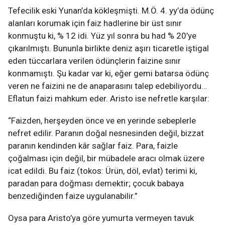
Tefecilik eski Yunan’da kökleşmişti. M.Ö. 4. yy’da ödünç
alanları korumak için faiz hadlerine bir üst sınır
konmuştu ki, % 12 idi. Yüz yıl sonra bu had % 20’ye
çıkarılmıştı. Bununla birlikte deniz aşırı ticaretle iştigal
eden tüccarlara verilen ödünçlerin faizine sınır
konmamıştı. Şu kadar var ki, eğer gemi batarsa ödünç
veren ne faizini ne de anaparasını talep edebiliyordu…
Eflatun faizi mahkum eder. Aristo ise nefretle karşılar:
“Faizden, herşeyden önce ve en yerinde sebeplerle
nefret edilir. Paranın doğal nesnesinden değil, bizzat
paranın kendinden kâr sağlar faiz. Para, faizle
çoğalması için değil, bir mübadele aracı olmak üzere
icat edildi. Bu faiz (tokos: Ürün, döl, evlat) terimi ki,
paradan para doğması demektir; çocuk babaya
benzediğinden faize uygulanabilir.”
Oysa para Aristo’ya göre yumurta vermeyen tavuk