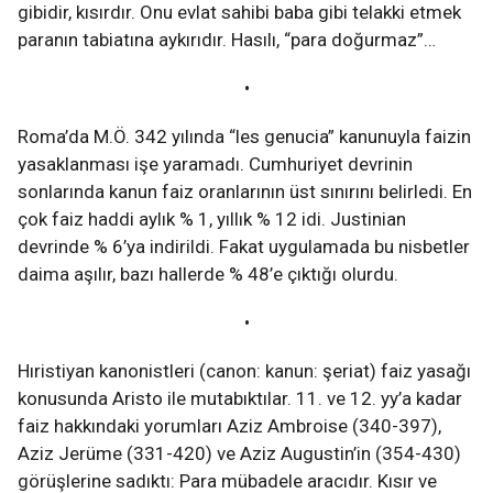
gibidir, kısırdır. Onu evlat sahibi baba gibi telakki etmek
paranın tabiatına aykırıdır. Hasılı, “para doğurmaz”…
•
Roma’da M.Ö. 342 yılında “les genucia” kanunuyla faizin
yasaklanması işe yaramadı. Cumhuriyet devrinin
sonlarında kanun faiz oranlarının üst sınırını belirledi. En
çok faiz haddi aylık % 1, yıllık % 12 idi. Justinian
devrinde % 6’ya indirildi. Fakat uygulamada bu nisbetler
daima aşılır, bazı hallerde % 48’e çıktığı olurdu.
•
Hıristiyan kanonistleri (canon: kanun: şeriat) faiz yasağı
konusunda Aristo ile mutabıktılar. 11. ve 12. yy’a kadar
faiz hakkındaki yorumları Aziz Ambroise (340-397),
Aziz Jerüme (331-420) ve Aziz Augustin’in (354-430)
görüşlerine sadıktı: Para mübadele aracıdır. Kısır ve