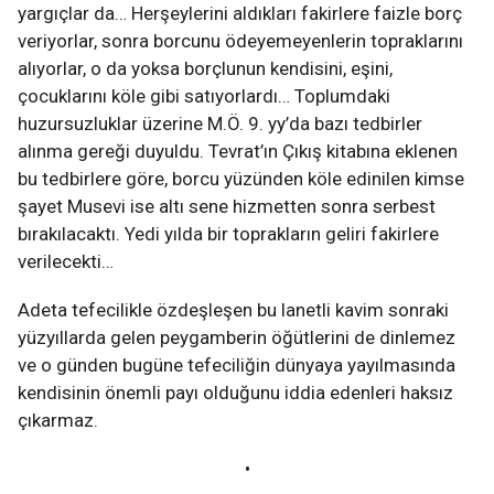
yargıçlar da… Herşeylerini aldıkları fakirlere faizle borç
veriyorlar, sonra borcunu ödeyemeyenlerin topraklarını
alıyorlar, o da yoksa borçlunun kendisini, eşini,
çocuklarını köle gibi satıyorlardı… Toplumdaki
huzursuzluklar üzerine M.Ö. 9. yy’da bazı tedbirler
alınma gereği duyuldu. Tevrat’ın Çıkış kitabına eklenen
bu tedbirlere göre, borcu yüzünden köle edinilen kimse
şayet Musevi ise altı sene hizmetten sonra serbest
bırakılacaktı. Yedi yılda bir toprakların geliri fakirlere
verilecekti…
Adeta tefecilikle özdeşleşen bu lanetli kavim sonraki
yüzyıllarda gelen peygamberin öğütlerini de dinlemez
ve o günden bugüne tefeciliğin dünyaya yayılmasında
kendisinin önemli payı olduğunu iddia edenleri haksız
çıkarmaz.
•