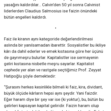
yasağını kaldırdılar… Calvin’den 50 yıl sonra Calvinist
liderlerden Claudius Salmosius ise faizin önündeki
bütün engelleri kaldırdı.
•
Faiz ile kiranın aynı kategoride değerlendirilmesi
aslında bir yanılsamadan ibarettir. Sosyalistler bu ikiliye
kârı da dahil ederler ve emek kıstasına göre her üçünü
de gayrımeşru bulurlar. Kapitalistler ise sermayenin
geliri kıstasına nisbetle meşru sayarlar. Kapitalist
cephede yer alan ve rastgele seçtiğimiz Prof. Zeyyat
Hatipoğlu şöyle demektedir:
“Şurasını herkes kesinlikle bilmeli ki faiz, kira, dividant,
büyük ölçüde kârların hepsi aynı şeydir. Yani faizdir.
Eğer haram diye bir şey var ise (ki yoktur), bu, bütün bu
gelirleri kapsayan kapital geliridir. Faizin haram olup