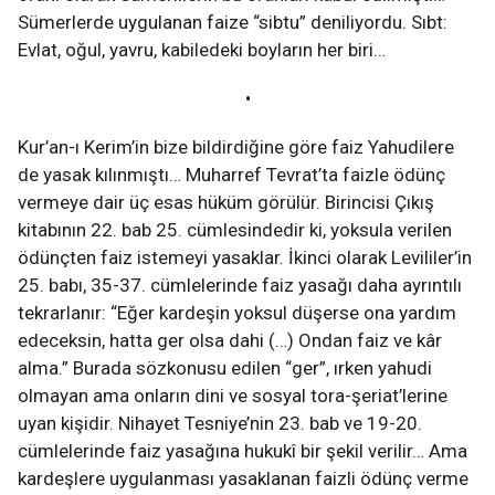
Sümerlerde uygulanan faize “sibtu” deniliyordu. Sıbt:
Evlat, oğul, yavru, kabiledeki boyların her biri…
•
Kur’an-ı Kerim’in bize bildirdiğine göre faiz Yahudilere
de yasak kılınmıştı… Muharref Tevrat’ta faizle ödünç
vermeye dair üç esas hüküm görülür. Birincisi Çıkış
kitabının 22. bab 25. cümlesindedir ki, yoksula verilen
ödünçten faiz istemeyi yasaklar. İkinci olarak Levililer’in
25. babı, 35-37. cümlelerinde faiz yasağı daha ayrıntılı
tekrarlanır: “Eğer kardeşin yoksul düşerse ona yardım
edeceksin, hatta ger olsa dahi (…) Ondan faiz ve kâr
alma.” Burada sözkonusu edilen “ger”, ırken yahudi
olmayan ama onların dini ve sosyal tora-şeriat’lerine
uyan kişidir. Nihayet Tesniye’nin 23. bab ve 19-20.
cümlelerinde faiz yasağına hukukî bir şekil verilir… Ama
kardeşlere uygulanması yasaklanan faizli ödünç verme