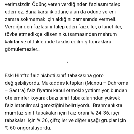
verimsizdir. Ödünç veren verdiğinden fazlasını talep
edemez. Buna karşılık ödünç alan da ödünç vereni
zarara sokmamak için aldığını zamanında vermeli.
Verdiğinden fazlasını talep eden faizciler, o lanetliler,
tövbe etmedikçe kilisenin kutsamasından mahrum
kalırlar ve öldüklerinde takdis edilmiş topraklara
gömülemezler…
•
Eski Hint’te faiz nisbeti sınıf tabakasına göre
değişebiliyordu. Mukaddes kitapları (Manou – Dahroma
– Şastra) faiz fiyatını kabul etmekle yetinmiyor, bundan
öte emirler koyarak bazı sınıf tabakalarından yüksek
faiz istenilmesi gerektiğini belirtiyordu. Brahmanlıkta
mümtaz sınıf tabakaları için faiz oranı % 24-36, işçi
tabakaları için % 36, çiftçiler ve diğer aşağı gruplar için
% 60 öngörülüyordu.