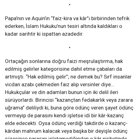
•
Papa’nın ve Aquin’in “faiz-kira va kâr”ı birbirinden tefrik
ederken, İslam Hukuku’nun tesiri altında kaldıkları o
kadar sarihtir ki ispattan azadedir.
•
Ortaçağın sonlarına doğru faizi meşrulaştırma, hak
edilmiş gelirler kategorisine dahil etme çabaları da
artmıştı. “Hak edilmiş gelir”; ne demek bu? Sırf insanlar
vicdan azabı çekmeden faiz alıp versinler diye…
Hukukçular ve din adamları bunun için iki delil ileri
sürüyorlardı. Birincisi “kazançtan fedakarlık veya zarara
uğrama” deliliydi ki, buna göre ödünç veren şayet ödünç
vermeyip de parasını kendi işletse idi bir kâr-kazanç
elde edecekti. Oysa ödünç verdiği takdirde o kazanç-
kârdan mahrum kalacak veya başka bir deyişle ödünç
süresince parasını işletemediğinden o kâr nisbetinde