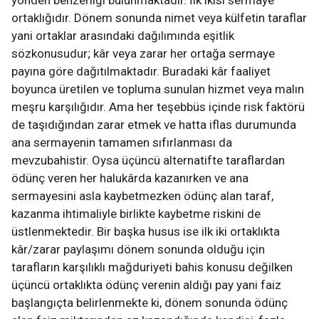
yönden benzerliği bulunmaktadır. İlk ikisi sermaye
ortaklığıdır. Dönem sonunda nimet veya külfetin taraflar
yani ortaklar arasındaki dağılımında eşitlik
sözkonusudur; kâr veya zarar her ortağa sermaye
payına göre dağıtılmaktadır. Buradaki kâr faaliyet
boyunca üretilen ve topluma sunulan hizmet veya malın
meşru karşılığıdır. Ama her teşebbüs içinde risk faktörü
de taşıdığından zarar etmek ve hatta iflas durumunda
ana sermayenin tamamen sıfırlanması da
mevzubahistir. Oysa üçüncü alternatifte taraflardan
ödünç veren her halukârda kazanırken ve ana
sermayesini asla kaybetmezken ödünç alan taraf,
kazanma ihtimaliyle birlikte kaybetme riskini de
üstlenmektedir. Bir başka husus ise ilk iki ortaklıkta
kâr/zarar paylaşımı dönem sonunda olduğu için
tarafların karşılıklı mağduriyeti bahis konusu değilken
üçüncü ortaklıkta ödünç verenin aldığı pay yani faiz
başlangıçta belirlenmekte ki, dönem sonunda ödünç