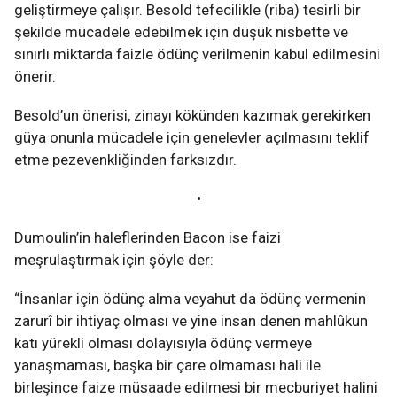
geliştirmeye çalışır. Besold tefecilikle (riba) tesirli bir
şekilde mücadele edebilmek için düşük nisbette ve
sınırlı miktarda faizle ödünç verilmenin kabul edilmesini
önerir.
Besold’un önerisi, zinayı kökünden kazımak gerekirken
güya onunla mücadele için genelevler açılmasını teklif
etme pezevenkliğinden farksızdır.
•
Dumoulin’in haleflerinden Bacon ise faizi
meşrulaştırmak için şöyle der:
“İnsanlar için ödünç alma veyahut da ödünç vermenin
zarurî bir ihtiyaç olması ve yine insan denen mahlûkun
katı yürekli olması dolayısıyla ödünç vermeye
yanaşmaması, başka bir çare olmaması hali ile
birleşince faize müsaade edilmesi bir mecburiyet halini