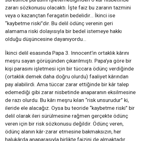
zararı sözkonusu olacaktı. İşte faiz bu zararın tazmini
veya o kazançtan feragatin bedelidir… İkinci ise
“kaybetme riski”dir. Bu delil ödünç verenin geri
alamama riski dolayısıyla bir bedel istemeye hakkı
olduğu düşüncesine dayanıyordu…
İkinci delil esasında Papa 3. Innocent’in ortaklık kârını
meşru sayan görüşünden çıkarılmıştı. Papa’ya göre bir
kişi parasını işletmesi için bir tüccara ödünç verdiğinde
(ortaklık demek daha doğru olurdu) faaliyet kârından
pay alabilirdi. Ama tüccar zarar ettiğinde bir kâr talep
edemediği gibi zarar nisbetinde anaparanın eksilmesine
de razı olurdu. Bu kârı meşru kılan “risk unsurudur” ki,
ileride ele alacağız. Oysa bu teoride “kaybetme riski” bir
delil olarak ileri sürülmesine rağmen gerçekte ödünç
veren için bir risk sözkonusu değildir. Ödünç veren,
ödünç alanın kâr-zarar etmesine bakmaksızın, her
halukârda anaparasıyla birlikte faizini de almaktadır…