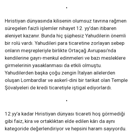
•
Hıristiyan dünyasında kilisenin olumsuz tavrına rağmen
süregelen faizli işlemler nihayet 12. yy’dan itibaren
aleniyet kazanır. Bunda hiç şüphesiz Yahudilerin önemli
bir rolü vardı. Yahudileri para ticaretine zorlayan sebep
onların meşrepleriyle birlikte Ortaçağ Avrupası’nda
kendilerine gayrı-menkul edinmeleri ve bazı mesleklere
girmelerinin yasaklanması da etkili olmuştu.
Yahudilerden başka çoğu zengin İtalyan ailelerden
oluşan Lombardlar ve askerî-dini bir tarikat olan Temple
Şövalyeleri de kredi ticaretiyle iştigal ediyorlardı.
•
12.yy’a kadar Hıristiyan dünyası ticareti hoş görmediği
gibi faiz, kira ve ortaklıktan elde edilen kârı da aynı
kategoride değerlendiriyor ve hepsini haram sayıyordu.