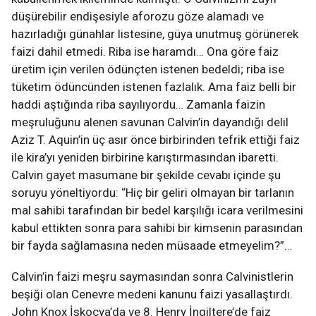
düşürebilir endişesiyle aforozu göze alamadı ve
hazırladığı günahlar listesine, güya unutmuş görünerek
faizi dahil etmedi. Riba ise haramdı… Ona göre faiz
üretim için verilen ödünçten istenen bedeldi; riba ise
tüketim ödüncünden istenen fazlalık. Ama faiz belli bir
haddi aştığında riba sayılıyordu… Zamanla faizin
meşruluğunu alenen savunan Calvin’in dayandığı delil
Aziz T. Aquin’in üç asır önce birbirinden tefrik ettiği faiz
ile kira’yı yeniden birbirine karıştırmasından ibaretti.
Calvin gayet masumane bir şekilde cevabı içinde şu
soruyu yöneltiyordu: “Hiç bir geliri olmayan bir tarlanın
mal sahibi tarafından bir bedel karşılığı icara verilmesini
kabul ettikten sonra para sahibi bir kimsenin parasından
bir fayda sağlamasına neden müsaade etmeyelim?”…
Calvin’in faizi meşru saymasından sonra Calvinistlerin
beşiği olan Cenevre medeni kanunu faizi yasallaştırdı.
John Knox İskoçya’da ve 8. Henry İngiltere’de faiz