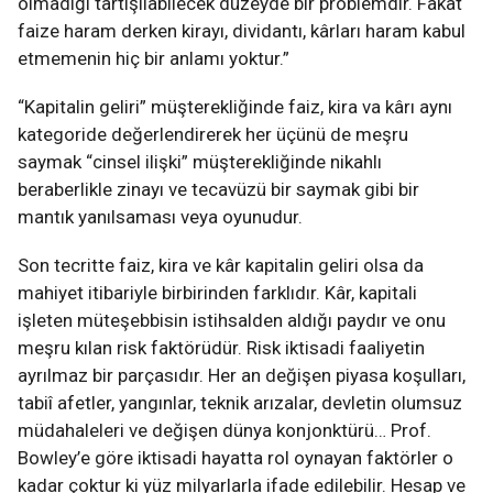
olmadığı tartışılabilecek düzeyde bir problemdir. Fakat
faize haram derken kirayı, dividantı, kârları haram kabul
etmemenin hiç bir anlamı yoktur.”
“Kapitalin geliri” müşterekliğinde faiz, kira va kârı aynı
kategoride değerlendirerek her üçünü de meşru
saymak “cinsel ilişki” müşterekliğinde nikahlı
beraberlikle zinayı ve tecavüzü bir saymak gibi bir
mantık yanılsaması veya oyunudur.
Son tecritte faiz, kira ve kâr kapitalin geliri olsa da
mahiyet itibariyle birbirinden farklıdır. Kâr, kapitali
işleten müteşebbisin istihsalden aldığı paydır ve onu
meşru kılan risk faktörüdür. Risk iktisadi faaliyetin
ayrılmaz bir parçasıdır. Her an değişen piyasa koşulları,
tabiî afetler, yangınlar, teknik arızalar, devletin olumsuz
müdahaleleri ve değişen dünya konjonktürü… Prof.
Bowley’e göre iktisadi hayatta rol oynayan faktörler o
kadar çoktur ki yüz milyarlarla ifade edilebilir. Hesap ve