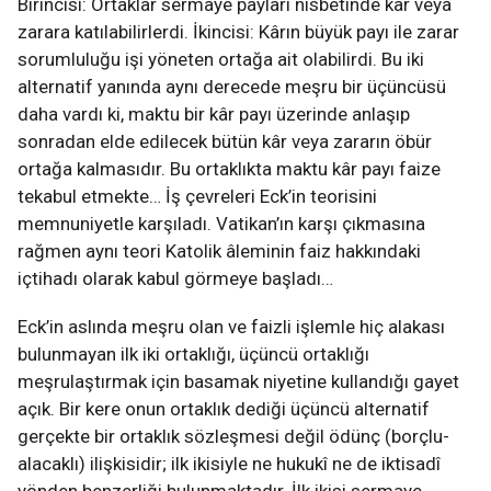
Birincisi: Ortaklar sermaye payları nisbetinde kâr veya
zarara katılabilirlerdi. İkincisi: Kârın büyük payı ile zarar
sorumluluğu işi yöneten ortağa ait olabilirdi. Bu iki
alternatif yanında aynı derecede meşru bir üçüncüsü
daha vardı ki, maktu bir kâr payı üzerinde anlaşıp
sonradan elde edilecek bütün kâr veya zararın öbür
ortağa kalmasıdır. Bu ortaklıkta maktu kâr payı faize
tekabul etmekte… İş çevreleri Eck’in teorisini
memnuniyetle karşıladı. Vatikan’ın karşı çıkmasına
rağmen aynı teori Katolik âleminin faiz hakkındaki
içtihadı olarak kabul görmeye başladı…
Eck’in aslında meşru olan ve faizli işlemle hiç alakası
bulunmayan ilk iki ortaklığı, üçüncü ortaklığı
meşrulaştırmak için basamak niyetine kullandığı gayet
açık. Bir kere onun ortaklık dediği üçüncü alternatif
gerçekte bir ortaklık sözleşmesi değil ödünç (borçlu-
alacaklı) ilişkisidir; ilk ikisiyle ne hukukî ne de iktisadî