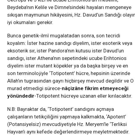
Beydeba’nın Kelile ve Dimne’sindeki hayaları mengeneye
sıkışan maymunun hikâyesini, Hz. Davud’un Sandığı olayın
iyi okumaları gerekir.
Bunca genetik-ilmî mugalatadan sonra, son tecridi
koyalım: İster hazine sandıgı diyelim, ister esoterik veya
eksoterik sır, ister Pandora’nın kutusu ister Davud’un
sandıgı, ister Athena’nın sepetindeki ucube Erihtonios
diyelim ister mutant köpekler ya da başka birşey ve en
son terminolojiyle ‘Totipotent’ hücre, hepsinin üzerinde
Allah’ın tugrasından gayrı hiçbirşey mevcud degildir ve O
murad etmedigi sürece-
nâçizâne fikrim etmeyeceği
yönündedir
-Totipotent hücreye uzanan eller kırılacaktır.
N.B: Bayraktar da, ‘Totipotent’ sandıgını açmaya
çalışanların tetikçiliğini yapmaya kalkmakta, ‘Apotent’
(Potansiyelsiz) mevcudiyetiyle Hz. Meryem’le ‘Terliksi
Hayvan’ı aynı kefede değerlendirmeye meyletmektedir.