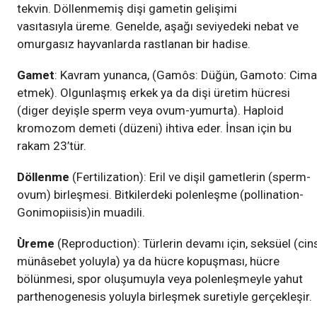
tekvin. Döllenmemiş dişi gametin gelişimi
vasıtasıyla üreme. Genelde, aşağı seviyedeki nebat ve
omurgasız hayvanlarda rastlanan bir hadise.
Gamet
: Kavram yunanca, (Gamôs: Düğün, Gamoto: Cima
etmek). Olgunlaşmış erkek ya da dişi üretim hücresi
(diger deyişle sperm veya ovum-yumurta). Haploid
kromozom demeti (düzeni) ihtiva eder. İnsan için bu
rakam 23’tür.
Döllenme
(Fertilization): Eril ve dişil gametlerin (sperm-
ovum) birleşmesi. Bitkilerdeki polenleşme (pollination-
Gonimopiisis)in muadili.
Ùreme
(Reproduction): Türlerin devamı için, seksüel (cin
münâsebet yoluyla) ya da hücre kopuşması, hücre
bölünmesi, spor oluşumuyla veya polenleşmeyle yahut
parthenogenesis yoluyla birleşmek suretiyle gerçekleşir.