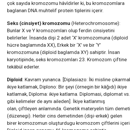
çok sayıda kromozomu hâvîdirler ki, bu kromozomlara
baglanan DNA muhtelif protein tiplerini içerir.
Seks (cinsiyet) kromozomu
(Heterochromosome):
Bunlar X ve Y kromozomları olup ferdin cinsiyetini
belirlerler. İnsanda dişi 2 adet ‘X’ kromozomuna (diploid
hücre baglamında XX), Erkek bir ‘X’ ve bir ‘Y’
kromozomuna (diploid baglamda XY) sahiptir. İnsan
karyotipinde, seks kromozomları 23. Kromozom çiftine
tekâbül ederler.
Diploid
: Kavram yunanca. [Diplasiazo: İki misline çıkarma
ikiye katlamak, Diplono: Bir şeyi (örnegin bir kâğıdı) ikiye
katlamak, Diploma: ikiye katlama. Diplomasi, diplomat vs.
gibi kelimeler de aynı aileden]. İkiye katlanmış
olan, çiftleyen anlamında. Genetik materyelin tüm demet
(düzenegi). Herbir cins demetinden (dişi-erkek) gelen
birer kromozomun oluşturdugu kromozom çiftlerini içeri