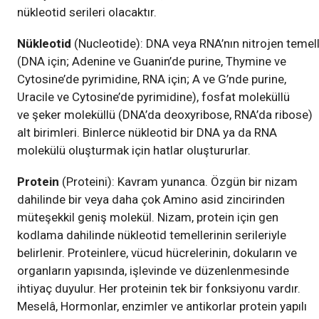
nükleotid serileri olacaktır.
Nükleotid
(Nucleotide): DNA veya RNA’nın nitrojen temell
(DNA için; Adenine ve Guanin’de purine, Thymine ve
Cytosine’de pyrimidine, RNA için; A ve G’nde purine,
Uracile ve Cytosine’de pyrimidine), fosfat moleküllü
ve şeker moleküllü (DNA’da deoxyribose, RNA’da ribose)
alt birimleri. Binlerce nükleotid bir DNA ya da RNA
molekülü oluşturmak için hatlar oluştururlar.
Protein
(Proteini): Kavram yunanca. Özgün bir nizam
dahilinde bir veya daha çok Amino asid zincirinden
müteşekkil geniş molekül. Nizam, protein için gen
kodlama dahilinde nükleotid temellerinin serileriyle
belirlenir. Proteinlere, vücud hücrelerinin, dokuların ve
organların yapısında, işlevinde ve düzenlenmesinde
ihtiyaç duyulur. Her proteinin tek bir fonksiyonu vardır.
Meselâ, Hormonlar, enzimler ve antikorlar protein yapılı