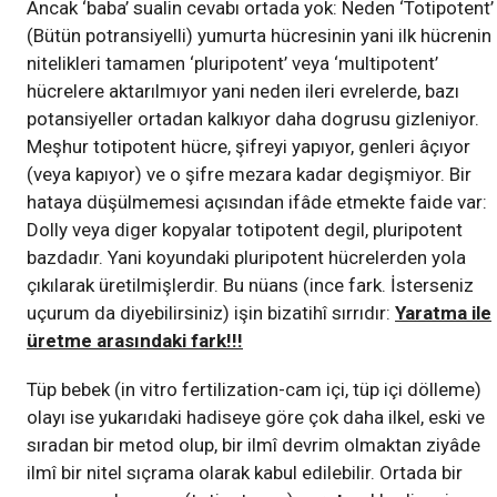
Ancak ‘baba’ sualin cevabı ortada yok: Neden ‘Totipotent’
(Bütün potransiyelli) yumurta hücresinin yani ilk hücrenin
nitelikleri tamamen ‘pluripotent’ veya ‘multipotent’
hücrelere aktarılmıyor yani neden ileri evrelerde, bazı
potansiyeller ortadan kalkıyor daha dogrusu gizleniyor.
Meşhur totipotent hücre, şifreyi yapıyor, genleri âçıyor
(veya kapıyor) ve o şifre mezara kadar degişmiyor. Bir
hataya düşülmemesi açısından ifâde etmekte faide var:
Dolly veya diger kopyalar totipotent degil, pluripotent
bazdadır. Yani koyundaki pluripotent hücrelerden yola
çıkılarak üretilmişlerdir. Bu nüans (ince fark. İsterseniz
uçurum da diyebilirsiniz) işin bizatihî sırrıdır:
Yaratma ile
üretme arasındaki fark!!!
Tüp bebek (in vitro fertilization-cam içi, tüp içi dölleme)
olayı ise yukarıdaki hadiseye göre çok daha ilkel, eski ve
sıradan bir metod olup, bir ilmî devrim olmaktan ziyâde
ilmî bir nitel sıçrama olarak kabul edilebilir. Ortada bir