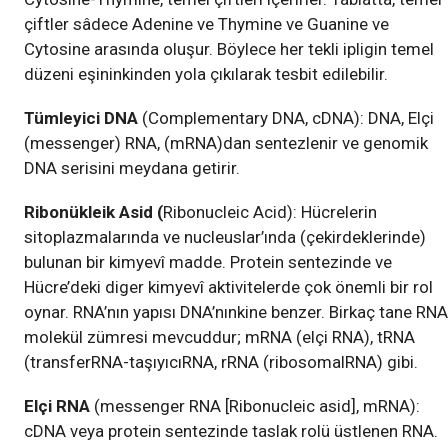
çiftler sâdece Adenine ve Thymine ve Guanine ve
Cytosine arasında oluşur. Böylece her tekli ipligin temel
düzeni eşininkinden yola çıkılarak tesbit edilebilir.
Tümleyici DNA
(Complementary DNA, cDNA): DNA, Elçi
(messenger) RNA, (mRNA)dan sentezlenir ve genomik
DNA serisini meydana getirir.
Ribonükleik Asid (
Ribonucleic Acid): Hücrelerin
sitoplazmalarında ve nucleuslar’ında (çekirdeklerinde)
bulunan bir kimyevî madde. Protein sentezinde ve
Hücre’deki diger kimyevî aktivitelerde çok önemli bir rol
oynar. RNA’nın yapısı DNA’nınkine benzer. Birkaç tane RNA
molekül zümresi mevcuddur; mRNA (elçi RNA), tRNA
(transferRNA-taşıyıcıRNA, rRNA (ribosomalRNA) gibi.
Elçi RNA
(messenger RNA [Ribonucleic asid], mRNA):
cDNA veya protein sentezinde taslak rolü üstlenen RNA.