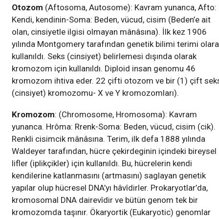
Otozom
(Aftosoma, Autosome): Kavram yunanca, Afto:
Kendi, kendinin-Soma: Beden, vücud, cisim (Beden’e ait
olan, cinsiyetle ilgisi olmayan mânâsına). İlk kez 1906
yılında Montgomery tarafından genetik bilimi terimi olar
kullanıldı. Seks (cinsiyet) belirlemesi dışında olarak
kromozom için kullanıldı. Diploid insan genomu 46
kromozom ihtiva eder. 22 çifti otozom ve bir (1) çift sek
(cinsiyet) kromozomu- X ve Y kromozomları).
Kromozom
: (Chromosome, Hromosoma): Kavram
yunanca. Hrôma: Rrenk-Soma: Beden, vücud, cisim (cik).
Renkli cisimcik mânâsına. Terim, ilk defa 1888 yılında
Waldeyer tarafından, hücre çekirdeginin içindeki bireysel
lifler (iplikçikler) için kullanıldı. Bu, hücrelerin kendi
kendilerine katlanmasını (artmasını) saglayan genetik
yapılar olup hücresel DNA’yı hâvîdirler. Prokaryotlar’da,
kromosomal DNA dairevîdir ve bütün genom tek bir
kromozomda taşınır. Ökaryortik (Eukaryotic) genomlar