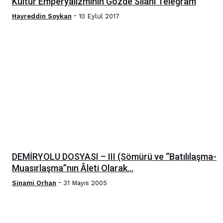
Kültür Emperyalizminin Gözde Silâhı Telegram
-
Hayreddin Soykan
10 Eylül 2017
DEMİRYOLU DOSYASI – III (Sömürü ve “Batılılaşma-
Muasırlaşma”nın Âleti Olarak...
-
Sinami Orhan
31 Mayıs 2005