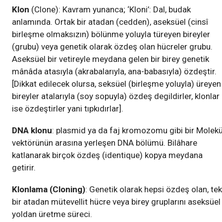
Klon
(Clone): Kavram yunanca; ‘Kloni’: Dal, budak
anlamında. Ortak bir atadan (cedden), aseksüel (cinsî
birleşme olmaksızın) bölünme yoluyla türeyen bireyler
(grubu) veya genetik olarak özdeş olan hücreler grubu.
Aseksüel bir vetireyle meydana gelen bir birey genetik
mânâda atasıyla (akrabalarıyla, ana-babasıyla) özdeştir.
[Dikkat edilecek olursa, seksüel (birleşme yoluyla) üreyen
bireyler atalarıyla (soy sopuyla) özdeş degildirler, klonlar
ise özdeştirler yani tıpkıdırlar].
DNA klonu
: plasmid ya da faj kromozomu gibi bir Molekü
vektörünün arasına yerleşen DNA bölümü. Bilâhare
katlanarak birçok özdeş (identique) kopya meydana
getirir.
Klonlama (Cloning)
: Genetik olarak hepsi özdeş olan, tek
bir atadan mütevellit hücre veya birey gruplarını aseksüel
yoldan üretme süreci.