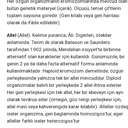
Her özgün organizmanın kromozomlarında mevcud olan
bütün genetik materyel (içerik). Ölçüsü, temel çiftlerin
toplam sayısına göredir. (Gen kitabı veya gen haritası
olarak da ifâde edilebilir).
Allel
(Allel): Kelime yunanca; Âli: Digerleri, ötekiler
anlamında. Terim ilk olarak Bateson ve Saunders
tarafından 1902 yılında, Mendelian ırsiyyet’te birbirine
alternatif olan karakterler için kullanıldı. Günümüzde, bir
genin 2 ya da daha fazla alternatif formu anlamında
kullanılmaktadır. Haploid kromozom demetinde, özgün
yerleşkesinde yalnızca tek bir allel mevcuddur. Diploid
organizmalar belirli bir yerleşkede 2 allel ihtiva ederler.
Her gen yerleşkesi için tek allel, her bir ebeveyn için ayrı
olarak tevârus eder (örnegin, göz rengi yerleşkesi için,
allel mavi veya kahverengide karar kılabilir). Alleller özde
iseler organizma, gen baglamında homozigos’tur, eger
alleller farklı iseler heterozigos’tur.