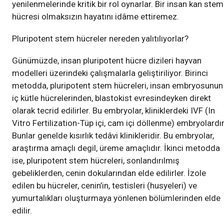
yenilenmelerinde kritik bir rol oynarlar. Bir insan kan stem
hücresi olmaksızın hayatını idâme ettiremez.
Pluripotent stem hücreler nereden yalıtılıyorlar?
Günümüzde, insan pluripotent hücre dizileri hayvan
modelleri üzerindeki çalışmalarla geliştiriliyor. Birinci
metodda, pluripotent stem hücreleri, insan embryosunun
iç kütle hücrelerinden, blastokist evresindeyken direkt
olarak tecrid edilirler. Bu embryolar, kliniklerdeki IVF (In
Vitro Fertilization-Tüp içi, cam içi döllenme) embryolardır
Bunlar genelde kısırlık tedâvi klinikleridir. Bu embryolar,
araştırma amaçlı degil, üreme amaçlıdır. İkinci metodda
ise, pluripotent stem hücreleri, sonlandırılmış
gebeliklerden, cenin dokularından elde edilirler. İzole
edilen bu hücreler, cenin’in, testisleri (husyeleri) ve
yumurtalıkları oluşturmaya yönlenen bölümlerinden elde
edilir.