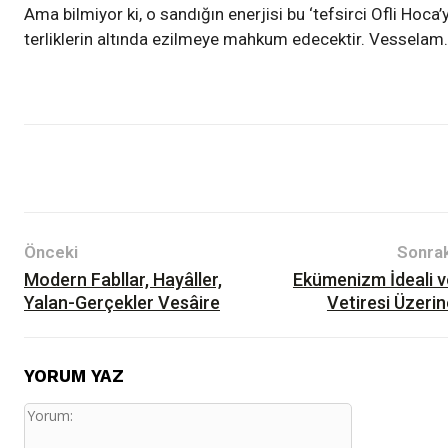
Ama bilmiyor ki, o sandığın enerjisi bu ‘tefsirci Ofli Hoca’y
terliklerin altında ezilmeye mahkum edecektir. Vesselam.
Yazılar
Bilim-Teknik
Önceki
Sonrak
Modern Fabllar, Hayâller,
Ekümenizm İdeali v
Yalan-Gerçekler Vesâire
Vetiresi Üzerin
YORUM YAZ
Yorum: