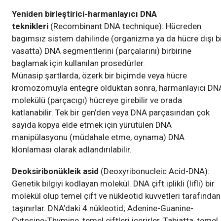
Yeniden birleştirici-harmanlayıcı DNA
teknikleri
(Recombinant DNA technique): Hücreden
bagımsız sistem dahilinde (organizma ya da hücre dışı b
vasatta) DNA segmentlerini (parçalarını) birbirine
baglamak için kullanılan prosedürler.
Münasip şartlarda, özerk bir biçimde veya hücre
kromozomuyla entegre olduktan sonra, harmanlayıcı DN
molekülü (parçacıgı) hücreye girebilir ve orada
katlanabilir. Tek bir gen’den veya DNA parçasından çok
sayıda kopya elde etmek için yürütülen DNA
manipülasyonu (müdahale etme, oynama) DNA
klonlaması olarak adlandırılabilir.
Deoksiribonükleik asid
(Deoxyribonucleic Acid-DNA):
Genetik bilgiyi kodlayan molekül. DNA çift iplikli (lifli) bir
molekül olup temel çift ve nükleotid kuvvetleri tarafından
taşınırlar. DNA’daki 4 nükleotid; Adenine-Guanine-
Cytosine-Thymine, temel çiftleri içerirler. Tabiatta, temel