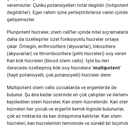
veremezler. Çünkü potansiyelleri total degildir (totipoten
degildirler). Eger rahim içine yerleştirilirlerse cenin içinde
gelişemezler.
Pluripotent hücreler, stem cell’ler içinde nitel sıçramalarl
daha da özelleşirler özel fonksiyonlu hücreler ortaya
çıkar. Örnegin, erithrositlere (alyuvarlar), lökositlere
(akyuvarlar) ve thrombositlere (pıhtı hücreleri) soy veren
Kan kök hücreleri (blood stem cells). İşte bu ileri
derecede özelleşmiş kök-soy hücrelere ‘
multipotent
’
(hayli potansiyelli, çok potansiyelli) hücreler denir.
Multipotent stem cells çocuklarda ve ergenlerde de
bulunur. Şu âna kadar üzerinde en çok çalışılan ve ilerlem
kaydedilen stem hücreler, Kan stem hücreleridir. Kan st
hücreleri her çocuk ve ergen’in kemik iliginde bulunurlar,
çok az miktarda da kan dolaşımına katılırlar. Kan stem
hücreleri, kan hücrelerinin temininde ve sürekli bir biçimd