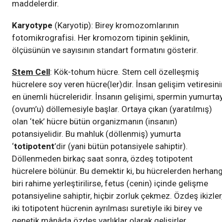
maddelerdir.
Karyotype
(Karyotip): Birey kromozomlarının
fotomikrografisi. Her kromozom tipinin şeklinin,
ölçüsünün ve sayısının standart formatını gösterir.
Stem Cell
: Kök-tohum hücre. Stem cell özelleşmiş
hücrelere soy veren hücre(ler)dir. İnsan gelişim vetiresini
en ünemli hücreleridir. İnsanın gelişimi, spermin yumurtay
(ovum’u) döllemesiyle başlar. Ortaya çıkan (yaratılmış)
olan ‘tek’ hücre bütün organizmanın (insanın)
potansiyelidir. Bu mahluk (döllenmiş) yumurta
‘
totipotent
’dir (yani bütün potansiyele sahiptir).
Döllenmeden birkaç saat sonra, özdeş totipotent
hücrelere bölünür. Bu demektir ki, bu hücrelerden herhang
biri rahime yerleştirilirse, fetus (cenin) içinde gelişme
potansiyeline sahiptir, hiçbir zorluk çekmez. Özdeş ikizler
iki totipotent hücrenin ayrılması suretiyle iki birey ve
genetik mânâda özdeş varlıklar olarak gelişirler.