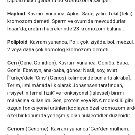
Diploid insan genomu 46 kromozoma sahiptir.
Haploid:
Kavram yunanca; Aplus: Sâde, yalın. Tekil (tekli)
kromozom demeti. Sperm ve ovum’da mevcuddurlar.
İnsan’da, üretim hücrelerinde 23 kromozom bulunur.
Poliploid
: Kavram yunanca; Poli: çοk, ziyâde, bol, mebzul.
2 veya daha çok homolog kromozom demeti.
Gen
(Gene, Gonidion): Kavram yunanca. Goniôs: Baba,
Gonîs: Ebeveyn, ana-baba, gônos: Nesil, soy, evlat.
[Türkçe’deki ‘Cins’ (Genos) kelimesi de bunlarla akraba].
Terim, ilmî mânâda ilk olarak Johannsen tarafından,
ırsiyyet’in temel fizikî ve fonksiyonel (işlevsel) birimi
mânâsına kullanıldı. Gen, protein veya RNA molekülü gibi
özgün fonksiyonel ürünleri kodlayan özel kromozomlard
özel bir konumda yerleşmiş olan nükleotidler düzenidir.
Genom
(Genome): Kavram yunanca ‘Gen’den mülhem.