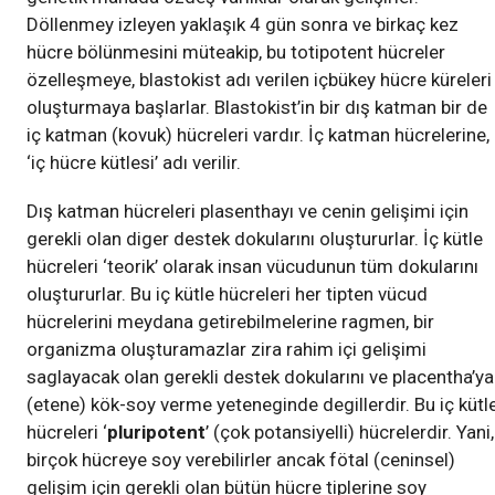
Döllenmey izleyen yaklaşık 4 gün sonra ve birkaç kez
hücre bölünmesini müteakip, bu totipotent hücreler
özelleşmeye, blastokist adı verilen içbükey hücre küreleri
oluşturmaya başlarlar. Blastokist’in bir dış katman bir de
iç katman (kovuk) hücreleri vardır. İç katman hücrelerine,
‘iç hücre kütlesi’ adı verilir.
Dış katman hücreleri plasenthayı ve cenin gelişimi için
gerekli olan diger destek dokularını oluştururlar. İç kütle
hücreleri ‘teorik’ olarak insan vücudunun tüm dokularını
oluştururlar. Bu iç kütle hücreleri her tipten vücud
hücrelerini meydana getirebilmelerine ragmen, bir
organizma oluşturamazlar zira rahim içi gelişimi
saglayacak olan gerekli destek dokularını ve placentha’ya
(etene) kök-soy verme yeteneginde degillerdir. Bu iç kütl
hücreleri ‘
pluripotent
’ (çok potansiyelli) hücrelerdir. Yani,
birçok hücreye soy verebilirler ancak fötal (ceninsel)
gelişim için gerekli olan bütün hücre tiplerine soy