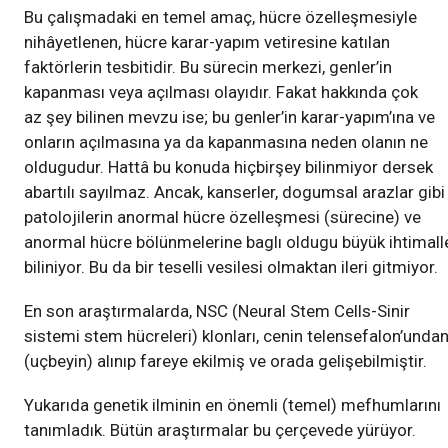
Bu çalışmadaki en temel amaç, hücre özelleşmesiyle
nihâyetlenen, hücre karar-yapım vetiresine katılan
faktörlerin tesbitidir. Bu sürecin merkezi, genler’in
kapanması veya açılması olayıdır. Fakat hakkında çok
az şey bilinen mevzu ise; bu genler’in karar-yapım’ına ve
onların açılmasına ya da kapanmasına neden olanın ne
oldugudur. Hattâ bu konuda hiçbirşey bilinmiyor dersek
abartılı sayılmaz. Ancak, kanserler, dogumsal arazlar gibi
patolojilerin anormal hücre özelleşmesi (sürecine) ve
anormal hücre bölünmelerine baglı oldugu büyük ihtimall
biliniyor. Bu da bir teselli vesilesi olmaktan ileri gitmiyor.
En son araştırmalarda, NSC (Neural Stem Cells-Sinir
sistemi stem hücreleri) klonları, cenin telensefalon’unda
(uçbeyin) alınıp fareye ekilmiş ve orada gelişebilmiştir.
Yukarıda genetik ilminin en önemli (temel) mefhumlarını
tanımladık. Bütün araştırmalar bu çerçevede yürüyor.