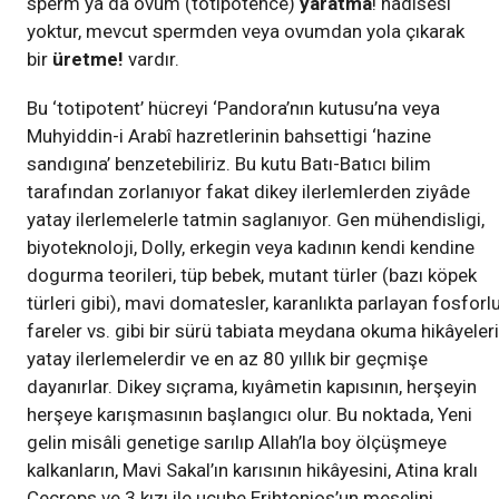
sperm ya da ovum (totipotence)
yaratma
! hadisesi
yoktur, mevcut spermden veya ovumdan yola çıkarak
bir
üretme!
vardır.
Bu ‘totipotent’ hücreyi ‘Pandora’nın kutusu’na veya
Muhyiddin-i Arabî hazretlerinin bahsettigi ‘hazine
sandıgına’ benzetebiliriz. Bu kutu Batı-Batıcı bilim
tarafından zorlanıyor fakat dikey ilerlemlerden ziyâde
yatay ilerlemelerle tatmin saglanıyor. Gen mühendisligi,
biyoteknoloji, Dolly, erkegin veya kadının kendi kendine
dogurma teorileri, tüp bebek, mutant türler (bazı köpek
türleri gibi), mavi domatesler, karanlıkta parlayan fosforl
fareler vs. gibi bir sürü tabiata meydana okuma hikâyeleri
yatay ilerlemelerdir ve en az 80 yıllık bir geçmişe
dayanırlar. Dikey sıçrama, kıyâmetin kapısının, herşeyin
herşeye karışmasının başlangıcı olur. Bu noktada, Yeni
gelin misâli genetige sarılıp Allah’la boy ölçüşmeye
kalkanların, Mavi Sakal’ın karısının hikâyesini, Atina kralı
Cecrops ve 3 kızı ile ucube Erihtonios’un meselini,