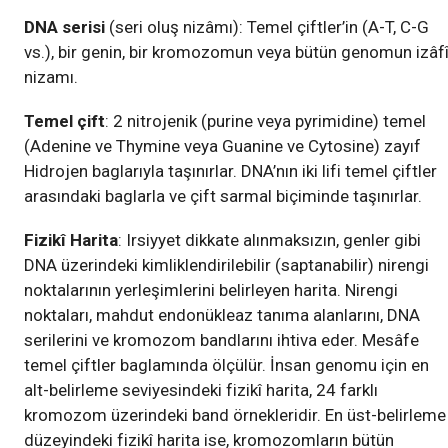
DNA serisi
(seri oluş nizâmı): Temel çiftler’in (A-T, C-G
vs.), bir genin, bir kromozomun veya bütün genomun izâf
nizamı.
Temel çift
: 2 nitrojenik (purine veya pyrimidine) temel
(Adenine ve Thymine veya Guanine ve Cytosine) zayıf
Hidrojen baglarıyla taşınırlar. DNA’nın iki lifi temel çiftler
arasındaki baglarla ve çift sarmal biçiminde taşınırlar.
Fizikî Harita
: Irsiyyet dikkate alınmaksızın, genler gibi
DNA üzerindeki kimliklendirilebilir (saptanabilir) nirengi
noktalarının yerleşimlerini belirleyen harita. Nirengi
noktaları, mahdut endonükleaz tanıma alanlarını, DNA
serilerini ve kromozom bandlarını ihtiva eder. Mesâfe
temel çiftler baglamında ölçülür. İnsan genomu için en
alt-belirleme seviyesindeki fizikî harita, 24 farklı
kromozom üzerindeki band örnekleridir. En üst-belirleme
düzeyindeki fizikî harita ise, kromozomların bütün