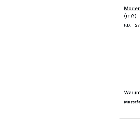
Moder
(mi?)
-
F.D.
27
Warum
Mustaf