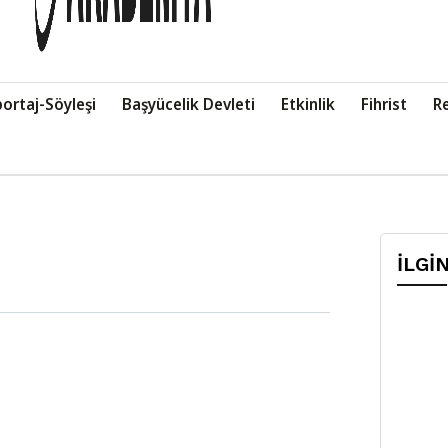
ortaj-Söyleşi
Başyücelik Devleti
Etkinlik
Fihrist
R
İLGİ