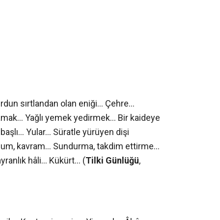
dun sırtlandan olan eniği… Çehre…
mak… Yağlı yemek yedirmek… Bir kaideye
başlı… Yular… Süratle yürüyen dişi
um, kavram… Sundurma, takdim ettirme…
anlık hâli… Kükürt… (
Tilki Günlüğü
,