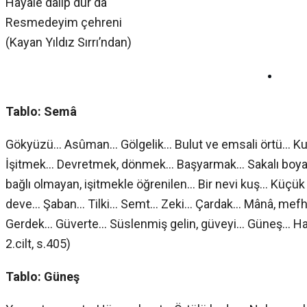
Hayâle dalıp dur da
Resmedeyim çehreni
(Kayan Yıldız Sırrı’ndan)
•
Tablo: Semâ
Gökyüzü… Asûman… Gölgelik… Bulut ve emsali örtü… Kur
İşitmek… Devretmek, dönmek… Başyarmak… Sakalı boya
bağlı olmayan, işitmekle öğrenilen… Bir nevi kuş… Küçük 
deve… Şaban… Tilki… Semt… Zeki… Çardak… Mânâ, mefh
Gerdek… Güverte… Süslenmiş gelin, güveyi… Güneş… Hayr
2.cilt, s.405)
Tablo: Güneş