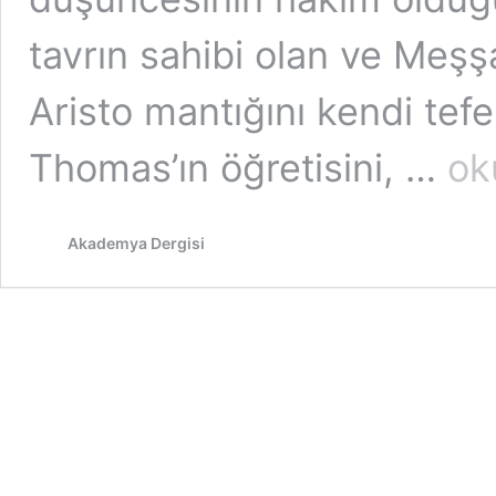
tavrın sahibi olan ve Meşşa
Aristo mantığını kendi tef
Hukuk
Thomas’ın öğretisini, …
ok
ve
Edebiy
Üzerin
Akademya Dergisi