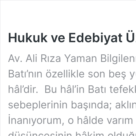
Hukuk ve Edebiyat Ü
Av. Ali Rıza Yaman Bilgile
Batı’nın özellikle son beş
hâl’dir. Bu hâl’in Batı te
sebeplerinin başında; aklı
İnanıyorum, o hâlde varım
düşüncesinin hâkim oldu