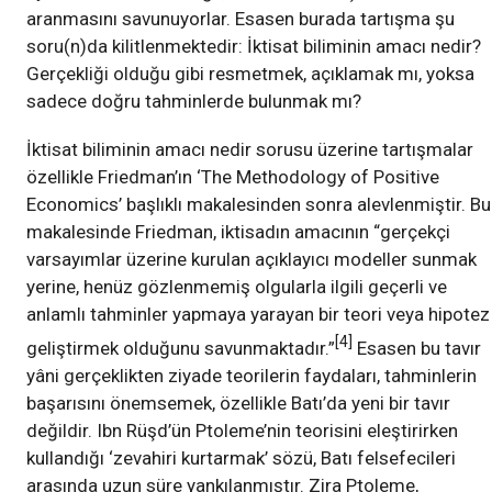
aranmasını savunuyorlar. Esasen burada tartışma şu
soru(n)da kilitlenmektedir: İktisat biliminin amacı nedir?
Gerçekliği olduğu gibi resmetmek, açıklamak mı, yoksa
sadece doğru tahminlerde bulunmak mı?
İktisat biliminin amacı nedir sorusu üzerine tartışmalar
özellikle Friedman’ın ‘The Methodology of Positive
Economics’ başlıklı makalesinden sonra alevlenmiştir. Bu
makalesinde Friedman, iktisadın amacının “gerçekçi
varsayımlar üzerine kurulan açıklayıcı modeller sunmak
yerine, henüz gözlenmemiş olgularla ilgili geçerli ve
anlamlı tahminler yapmaya yarayan bir teori veya hipotez
[4]
geliştirmek olduğunu savunmaktadır.”
Esasen bu tavır
yâni gerçeklikten ziyade teorilerin faydaları, tahminlerin
başarısını önemsemek, özellikle Batı’da yeni bir tavır
değildir. Ibn Rüşd’ün Ptoleme’nin teorisini eleştirirken
kullandığı ‘zevahiri kurtarmak’ sözü, Batı felsefecileri
arasında uzun süre yankılanmıştır. Zira Ptoleme,