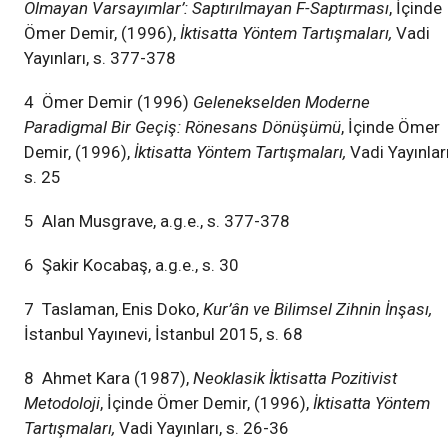
Olmayan Varsayımlar’: Saptırılmayan F-Saptırması
, İçinde
Ömer Demir, (1996),
İktisatta Yöntem Tartışmaları,
Vadi
Yayınları, s. 377-378
4 Ömer Demir (1996)
Gelenekselden Moderne
Paradigmal Bir Geçiş: Rönesans Dönüşümü
, İçinde Ömer
Demir, (1996),
İktisatta Yöntem Tartışmaları,
Vadi Yayınları
s. 25
5 Alan Musgrave, a.g.e., s. 377-378
6 Şakir Kocabaş, a.g.e., s. 30
7 Taslaman, Enis Doko,
Kur’ân ve Bilimsel Zihnin İnşası,
İstanbul Yayınevi, İstanbul 2015, s. 68
8 Ahmet Kara (1987),
Neoklasik İktisatta Pozitivist
Metodoloji
, İçinde Ömer Demir, (1996),
İktisatta Yöntem
Tartışmaları,
Vadi Yayınları, s. 26-36