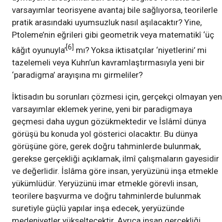
varsayımlar teorisyene avantaj bile sağlıyorsa, teorilerle
pratik arasındaki uyumsuzluk nasıl aşılacaktır? Yine,
Ptoleme’nin eğrileri gibi geometrik veya matematikî ‘üç
[6]
kâğıt oyunuyla’
mı? Yoksa iktisatçılar ‘niyetlerini’ mi
tazelemeli veya Kuhn’un kavramlaştırmasıyla yeni bir
‘paradigma’ arayışına mı girmeliler?
İktisadın bu sorunları çözmesi için, gerçekçi olmayan yen
varsayımlar eklemek yerine, yeni bir paradigmaya
geçmesi daha uygun gözükmektedir ve İslâmî dünya
görüşü bu konuda yol gösterici olacaktır. Bu dünya
görüşüne göre, gerek doğru tahminlerde bulunmak,
gerekse gerçekliği açıklamak, ilmî çalışmaların gayesidir
ve değerlidir. İslâma göre insan, yeryüzünü inşa etmekle
yükümlüdür. Yeryüzünü imar etmekle görevli insan,
teorilere başvurma ve doğru tahminlerde bulunmak
suretiyle güçlü yapılar inşa edecek, yeryüzünde
medeniyetler yükseltecektir. Ayrıca insan gerçekliği