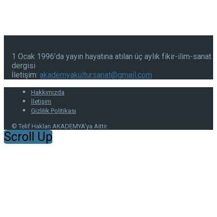
1 Ocak 1996’da yayın hayatına atılan üç aylık fikir-ilim-sanat
dergisi
İletişim:
akademyakultursanat@gmail.com
Hakkımızda
İletişim
Gizlilik Politikası
© Telif Hakları AKADEMYA'ya Aittir.
Scroll Up