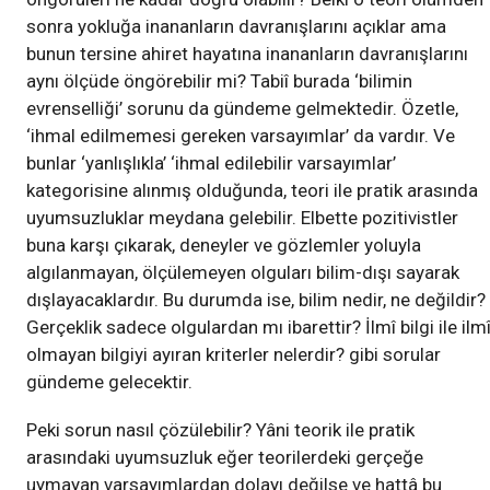
sonra yokluğa inananların davranışlarını açıklar ama
bunun tersine ahiret hayatına inananların davranışlarını
aynı ölçüde öngörebilir mi? Tabiî burada ‘bilimin
evrenselliği’ sorunu da gündeme gelmektedir. Özetle,
‘ihmal edilmemesi gereken varsayımlar’ da vardır. Ve
bunlar ‘yanlışlıkla’ ‘ihmal edilebilir varsayımlar’
kategorisine alınmış olduğunda, teori ile pratik arasında
uyumsuzluklar meydana gelebilir. Elbette pozitivistler
buna karşı çıkarak, deneyler ve gözlemler yoluyla
algılanmayan, ölçülemeyen olguları bilim-dışı sayarak
dışlayacaklardır. Bu durumda ise, bilim nedir, ne değildir?
Gerçeklik sadece olgulardan mı ibarettir? İlmî bilgi ile ilm
olmayan bilgiyi ayıran kriterler nelerdir? gibi sorular
gündeme gelecektir.
Peki sorun nasıl çözülebilir? Yâni teorik ile pratik
arasındaki uyumsuzluk eğer teorilerdeki gerçeğe
uymayan varsayımlardan dolayı değilse ve hattâ bu