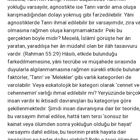
yokluğu varsayılır, agnostikte ise Tanrı vardır ama oluşa
karışmadığından dolayı yokmuş gibi farzedilebilir. Yâni
agnostiklerde Tanrı ihmal edilebilir bir varsayımdır, zira v
olmasına rağmen oluşa karışmamaktadır. Peki bu
gerçekten böyle midir? Meselâ, İslâmî görüşte her ân
yaratan, yaradılışa her ân müdahil olan bir ilâh tasavvuru
vardır. (Rahman 55:29) Hâsılı, etkide bulunduğu
farkedilmemesine, yâni tecrübe ve müşahede sırasında
duyularla algılanmamasına rağmen sürekli etkide buluna
faktörler, ‘Tanrı’ ve ‘Melekler’ gibi varlık kategorileri de
varolabilir. Veya eskatolojik bir kategori olarak ‘cennet ve
cehennemin’ varlığı ihmal edilebilir mi? Yeryüzünde birço
insan vardır ki iktisadî davranışları bu kategoriye göre
şekillenmektedir. Şimdi insan davranışına dair bir teoride,
bu varsayım ihmal edilse, hattâ tam tersi ‘sonsuz bir
kainat veya ölümden sonra yokluğun olduğu bir hayat’
varsayımı dahil edilse, bu teorinin pratik hayata dair
öngörüleri ne kadar doğru olabilir? Belki o teori ölümden