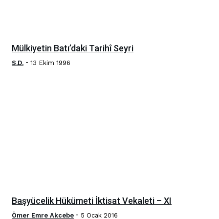
Mülkiyetin Batı’daki Tarihî Seyri
-
S.D.
13 Ekim 1996
Başyücelik Hükümeti İktisat Vekaleti – XI
-
Ömer Emre Akcebe
5 Ocak 2016