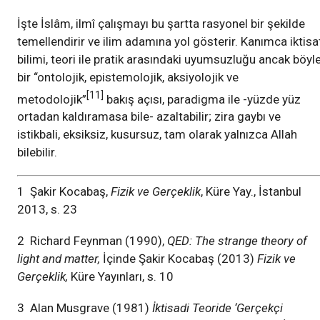
İşte İslâm, ilmî çalışmayı bu şartta rasyonel bir şekilde
temellendirir ve ilim adamına yol gösterir. Kanımca iktisa
bilimi, teori ile pratik arasındaki uyumsuzluğu ancak böyl
bir “ontolojik, epistemolojik, aksiyolojik ve
[11]
metodolojik”
bakış açısı, paradigma ile -yüzde yüz
ortadan kaldıramasa bile- azaltabilir; zira gaybı ve
istikbali, eksiksiz, kusursuz, tam olarak yalnızca Allah
bilebilir.
1 Şakir Kocabaş,
Fizik ve Gerçeklik
, Küre Yay., İstanbul
2013, s. 23
2 Richard Feynman (1990),
QED: The strange theory of
light and matter,
İçinde Şakir Kocabaş (2013)
Fizik ve
Gerçeklik,
Küre Yayınları, s. 10
3 Alan Musgrave (1981)
İktisadi Teoride ‘Gerçekçi