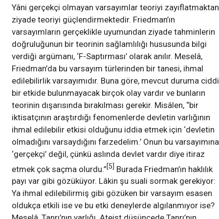
Yâni gerçekçi olmayan varsayımlar teoriyi zayıflatmaktan
ziyade teoriyi güçlendirmektedir. Friedman’ın
varsayımların gerçeklikle uyumundan ziyade tahminlerin
doğruluğunun bir teorinin sağlamlılığı hususunda bilgi
verdiği argümanı, ‘F-Saptırması’ olarak anılır. Meselâ,
Friedman’da bu varsayım türlerinden bir tanesi, ihmal
edilebilirlik varsayımıdır. Buna göre, mevcut duruma ciddi
bir etkide bulunmayacak birçok olay vardır ve bunların
teorinin dışarısında bırakılması gerekir. Misâlen, “bir
iktisatçının araştırdığı fenomenlerde devletin varlığının
ihmal edilebilir etkisi olduğunu iddia etmek için ‘devletin
olmadığını varsaydığını farzedelim.’ Onun bu varsayımına
‘gerçekçi’ değil, çünkü aslında devlet vardır diye itiraz
[5]
etmek çok saçma olurdu.”
Burada Friedman’ın haklılık
payı var gibi gözüküyor. Lâkin şu suali sormak gerekiyor:
Ya ihmal edilebilirmiş gibi gözüken bir varsayım esasen
oldukça etkili ise ve bu etki deneylerde algılanmıyor ise?
Meselâ, Tanrı’nın varlığı. Ateist düşüncede Tanrı’nın