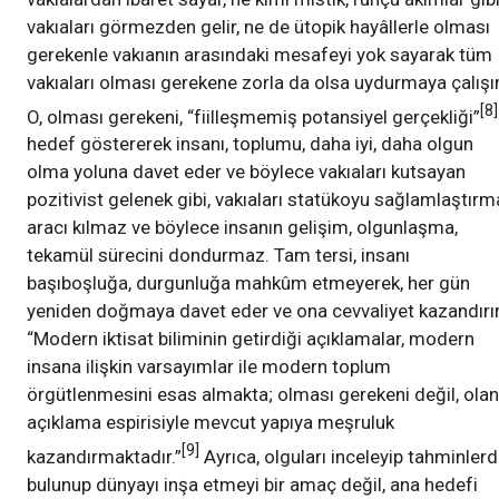
vakıaları görmezden gelir, ne de ütopik hayâllerle olması
gerekenle vakıanın arasındaki mesafeyi yok sayarak tüm
vakıaları olması gerekene zorla da olsa uydurmaya çalışır
[8]
O, olması gerekeni, “fiilleşmemiş potansiyel gerçekliği”
hedef göstererek insanı, toplumu, daha iyi, daha olgun
olma yoluna davet eder ve böylece vakıaları kutsayan
pozitivist gelenek gibi, vakıaları statükoyu sağlamlaştırm
aracı kılmaz ve böylece insanın gelişim, olgunlaşma,
tekamül sürecini dondurmaz. Tam tersi, insanı
başıboşluğa, durgunluğa mahkûm etmeyerek, her gün
yeniden doğmaya davet eder ve ona cevvaliyet kazandırır
“Modern iktisat biliminin getirdiği açıklamalar, modern
insana ilişkin varsayımlar ile modern toplum
örgütlenmesini esas almakta; olması gerekeni değil, olan
açıklama espirisiyle mevcut yapıya meşruluk
[9]
kazandırmaktadır.”
Ayrıca, olguları inceleyip tahminler
bulunup dünyayı inşa etmeyi bir amaç değil, ana hedefi