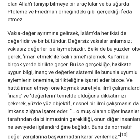
olan Allah’ı tanıyıp bilmeye bir araç kılar ve bu uğurda
Ptoleme ve Friedman örneğindeki gibi gerçekliği feda
etmez.
Vakıa-değer ayırımına gelirsek, İslâm’da her ikisi de
değerlidir ve bir bütündür. Değersiz vakıalar anlamsız;
vakıasız değerler ise kıymetsizdir. Belki de bu yüzden ols
gerek, ‘imân etmek’ ile ‘salih amel’ işlemek, Kur’an’da
birçok yerde birlikte geçer. Bu ise gerçekliğe, hakikate
uygun bilgi, inanç ve değerler sistemi ile bununla uyumlu
eylemlerin önemine, birlikteliğine işaret eder bizce. Ve
hattâ iman etmeyi öne koymak suretiyle, ilmî çalışmalar
‘inanç’ ve ‘değerlerin’ temelde olduğuna dikkatimizi
çekerek, yüzde yüz objektif, nesnel bir ilmî çalışmanın da
imkansızlığına işaret eder. “… olmuş olanın diğer insanlar
tarafından da bilinmesinin gerekliliği, onun diğer insanları
ne seviyede ilgilendirdiğine bağlıdır. Buna da normatif
[10]
değer yargılarına başvurmadan karar verilemez.”