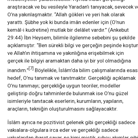
araştıracak ve bu vesileyle Yaradan’ı tanıyacak, sevecek v
O’na yakınlaşmaktır. “Allah gökleri ve yeri hak olarak
yarattı. Şübhe yok ki bunda imân edenler için (O’nun
kemâl-i kudretine) mutlak bir delâlet vardır.” (Ankebut
29:44) İbn Heysem, bilimle ilgilenme sebebini şu şekilde
açıklamıştır: “Ben sürekli bilgi ve gerçeğin peşinde koşt
ve Allah’ın ihtişamına ve yakınlığına erişebilmek için
gerçek ile bilgiyi aramaktan daha iyi bir yol olmadığına
[7]
inandım.”
Böylelikle, İslâm’da bilim çalışmalarında esas
hedef, O’nu tanımak ve tanıtmaktır. Gerçekliği açıklamak
O’nu tanımayı; gerçekliğe uygun teoriler, modeller
geliştirip doğru tahminlerde bulunmak ise O’nu güzel
isimleriyle tanıtacak eserlerin, kurumların, yapıların,
araçların, tekniğin oluşturulmasını sağlayacaktır.
İslâm ayrıca ne pozitivist gelenek gibi gerçekliği sadece
vakıalara-olgulara irca eder ve gerçekliği sadece
vakıalardan ibaret sayar, ne kimi mistik, ruhçu akımlar gib