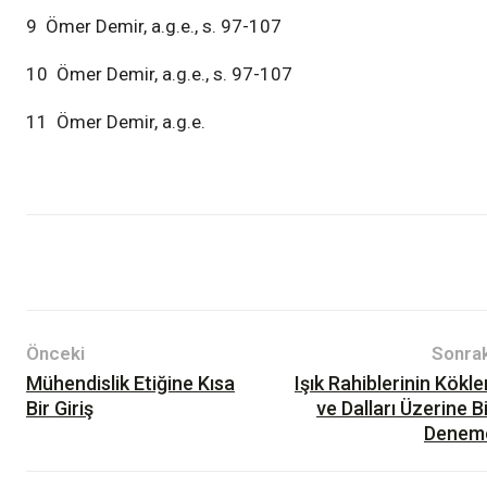
9 Ömer Demir, a.g.e., s. 97-107
10 Ömer Demir, a.g.e., s. 97-107
11 Ömer Demir, a.g.e.
III.DÖNEM 1.SAYI
İktisat
Önceki
Sonrak
Mühendislik Etiğine Kısa
Işık Rahiblerinin Kökle
Bir Giriş
ve Dalları Üzerine B
Denem