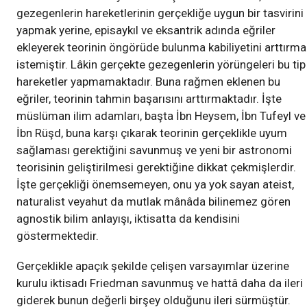
gezegenlerin hareketlerinin gerçekliğe uygun bir tasvirini
yapmak yerine, episaykıl ve eksantrik adında eğriler
ekleyerek teorinin öngörüde bulunma kabiliyetini arttırma
istemiştir. Lâkin gerçekte gezegenlerin yörüngeleri bu tip
hareketler yapmamaktadır. Buna rağmen eklenen bu
eğriler, teorinin tahmin başarısını arttırmaktadır. İşte
müslüman ilim adamları, başta İbn Heysem, İbn Tufeyl ve
İbn Rüşd, buna karşı çıkarak teorinin gerçeklikle uyum
sağlaması gerektiğini savunmuş ve yeni bir astronomi
teorisinin geliştirilmesi gerektiğine dikkat çekmişlerdir.
İşte gerçekliği önemsemeyen, onu ya yok sayan ateist,
naturalist veyahut da mutlak mânâda bilinemez gören
agnostik bilim anlayışı, iktisatta da kendisini
göstermektedir.
Gerçeklikle apaçık şekilde çelişen varsayımlar üzerine
kurulu iktisadı Friedman savunmuş ve hattâ daha da ileri
giderek bunun değerli birşey olduğunu ileri sürmüştür.