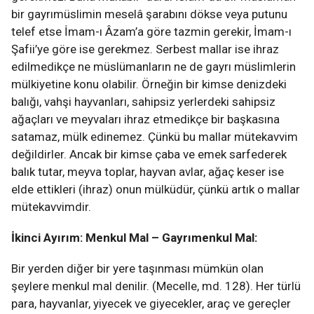
bir gayrımüslimin meselâ şarabını dökse veya putunu
telef etse İmam-ı Âzam’a göre tazmin gerekir, İmam-ı
Şafii’ye göre ise gerekmez. Serbest mallar ise ihraz
edilmedikçe ne müslümanların ne de gayrı müslimlerin
mülkiyetine konu olabilir. Örneğin bir kimse denizdeki
balığı, vahşi hayvanları, sahipsiz yerlerdeki sahipsiz
ağaçları ve meyvaları ihraz etmedikçe bir başkasına
satamaz, mülk edinemez. Çünkü bu mallar mütekavvim
değildirler. Ancak bir kimse çaba ve emek sarfederek
balık tutar, meyva toplar, hayvan avlar, ağaç keser ise
elde ettikleri (ihraz) onun mülküdür, çünkü artık o mallar
mütekavvimdir.
İkinci Ayırım: Menkul Mal – Gayrımenkul Mal:
Bir yerden diğer bir yere taşınması mümkün olan
şeylere menkul mal denilir. (Mecelle, md. 128). Her türlü
para, hayvanlar, yiyecek ve giyecekler, araç ve gereçler