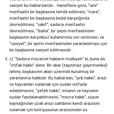
vasiyet bu haklardandır… Hanefîlere göre, “iare”
menfaatin bir başkasına temlik edilmesi; “icare”,
menfaatin bir başkasına bedel karşılığında
devredilmesi; “vakıf”, sadece menfaatin
devredilmesi; “ibaha”, bir şeyin menfaatinden
başkasının karşılıksız kullanımına izin verilmesi; ve
“vasiyet”, bir ayn’ın menfaatinden yararlanılması için
bir başkasına vasiyet edilmesidir…
c) “Sadece mücerret hakların mülkiyeti” ki, buna da
“irtifak hakkı” denir. Bir akar (taşınmaz-gayrımenkul)
lehine, başkasının akarı üzerinde kurulmuş bir
yararlanma hakkıdır. Bu haklardan, “şirb hakkı”, arazi
ve hayvanları sulamak için sudan istifade
edebilmesini; “şefeh hakkı”, insanın ve hayvanın
sudan faydalanabilmesini; “mecra hakkı”, suyun
kaynağından uzak arazi sahibinin kendi arazisini
sulamak için komşusunun arazisinden su