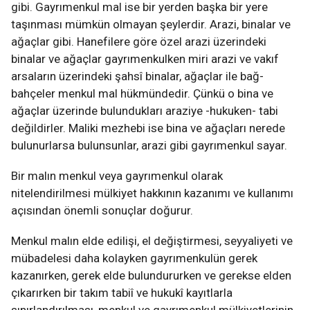
gibi. Gayrımenkul mal ise bir yerden başka bir yere
taşınması mümkün olmayan şeylerdir. Arazi, binalar ve
ağaçlar gibi. Hanefilere göre özel arazi üzerindeki
binalar ve ağaçlar gayrımenkulken miri arazi ve vakıf
arsaların üzerindeki şahsî binalar, ağaçlar ile bağ-
bahçeler menkul mal hükmündedir. Çünkü o bina ve
ağaçlar üzerinde bulundukları araziye -hukuken- tabi
değildirler. Maliki mezhebi ise bina ve ağaçları nerede
bulunurlarsa bulunsunlar, arazi gibi gayrımenkul sayar.
Bir malın menkul veya gayrımenkul olarak
nitelendirilmesi mülkiyet hakkının kazanımı ve kullanımı
açısından önemli sonuçlar doğurur.
Menkul malın elde edilişi, el değiştirmesi, seyyaliyeti ve
mübadelesi daha kolayken gayrımenkulün gerek
kazanırken, gerek elde bulundururken ve gerekse elden
çıkarırken bir takım tabiî ve hukukî kayıtlarla