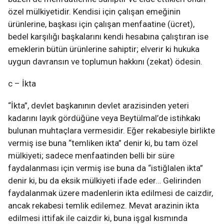
özel mülkiyetidir. Kendisi için çalışan emeğinin
ürünlerine, başkası için çalışan menfaatine (ücret),
bedel karşılığı başkalarını kendi hesabına çalıştıran ise
emeklerin bütün ürünlerine sahiptir; elverir ki hukuka
uygun davransın ve toplumun hakkını (zekat) ödesin.
c – İkta
“İkta”, devlet başkanının devlet arazisinden yeteri
kadarını layık gördüğüne veya Beytülmal’de istihkakı
bulunan muhtaçlara vermesidir. Eğer rekabesiyle birlikte
vermiş ise buna “temliken ikta” denir ki, bu tam özel
mülkiyeti; sadece menfaatinden belli bir süre
faydalanması için vermiş ise buna da “istiğlalen ikta”
denir ki, bu da eksik mülkiyeti ifade eder… Gelirinden
faydalanmak üzere madenlerin ikta edilmesi de caizdir,
ancak rekabesi temlik edilemez. Mevat arazinin ikta
edilmesi ittifak ile caizdir ki, buna işgal kısmında