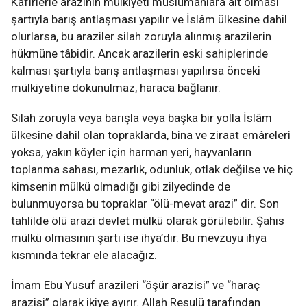
Kafirlerle arazinin mülkiyeti müslümanlara ait olması
şartıyla barış antlaşması yapılır ve İslâm ülkesine dahil
olurlarsa, bu araziler silah zoruyla alınmış arazilerin
hükmüne tâbidir. Ancak arazilerin eski sahiplerinde
kalması şartıyla barış antlaşması yapılırsa önceki
mülkiyetine dokunulmaz, haraca bağlanır.
Silah zoruyla veya barışla veya başka bir yolla İslâm
ülkesine dahil olan topraklarda, bina ve ziraat emâreleri
yoksa, yakın köyler için harman yeri, hayvanların
toplanma sahası, mezarlık, odunluk, otlak değilse ve hiç
kimsenin mülkü olmadığı gibi zilyedinde de
bulunmuyorsa bu topraklar “ölü-mevat arazi” dir. Son
tahlilde ölü arazi devlet mülkü olarak görülebilir. Şahıs
mülkü olmasının şartı ise ihya’dır. Bu mevzuyu ihya
kısmında tekrar ele alacağız.
İmam Ebu Yusuf arazileri “öşür arazisi” ve “haraç
arazisi” olarak ikiye ayırır. Allah Resulü tarafından