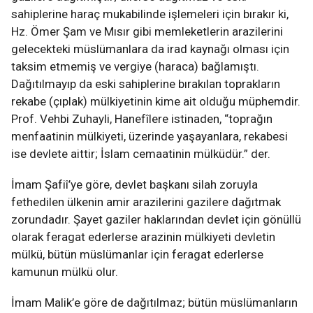
sahiplerine haraç mukabilinde işlemeleri için bırakır ki,
Hz. Ömer Şam ve Mısır gibi memleketlerin arazilerini
gelecekteki müslümanlara da irad kaynağı olması için
taksim etmemiş ve vergiye (haraca) bağlamıştı.
Dağıtılmayıp da eski sahiplerine bırakılan toprakların
rekabe (çıplak) mülkiyetinin kime ait olduğu müphemdir.
Prof. Vehbi Zuhayli, Hanefîlere istinaden, “toprağın
menfaatinin mülkiyeti, üzerinde yaşayanlara, rekabesi
ise devlete aittir; İslam cemaatinin mülküdür.” der.
İmam Şafiî’ye göre, devlet başkanı silah zoruyla
fethedilen ülkenin amir arazilerini gazilere dağıtmak
zorundadır. Şayet gaziler haklarından devlet için gönüllü
olarak feragat ederlerse arazinin mülkiyeti devletin
mülkü, bütün müslümanlar için feragat ederlerse
kamunun mülkü olur.
İmam Malik’e göre de dağıtılmaz; bütün müslümanların