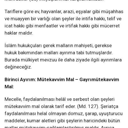
Tariflere göre ev, hayvanlar, arazi, eşyalar gibi müşahhas
ve muayyen bir varlığı olan şeyler ile intifa hakkı, telif ve
icat hakkı gibi menfaatler ve irtifak hakkı gibi mücerret
haklar maldır.
İslâm hukukçuları gerek malların mahiyeti, gerekse
hukuk bakımından malları ayırıma tabi tutmuşlardır.
Burada mülkiyet mevzuu ile daha ziyade ilgili ayırımlara
değineceğiz.
Birinci Ayırım: Mütekavvim Mal – Gayrımütekavvim
Mal:
Mecelle, faydalanılması helâl ve serbest olan şeyleri
mütekavvim mal olarak tarif eder. (Md. 127). Şeriatça
faydalanılması helal olmayan domuz, şarap, uyuşturucu
maddeler, kumar aletleri gibi şeylerin haricindeki bütün
mallar mütekavvim-sağlamlaştırılmış maldır. Ayrıca