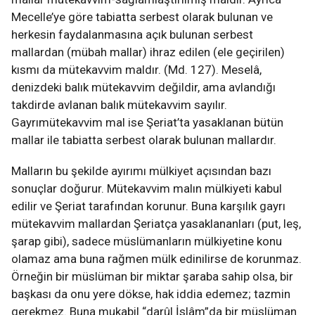
Mecelle’ye göre tabiatta serbest olarak bulunan ve
herkesin faydalanmasına açık bulunan serbest
mallardan (mübah mallar) ihraz edilen (ele geçirilen)
kısmı da mütekavvim maldır. (Md. 127). Meselâ,
denizdeki balık mütekavvim değildir, ama avlandığı
takdirde avlanan balık mütekavvim sayılır.
Gayrımütekavvim mal ise Şeriat’ta yasaklanan bütün
mallar ile tabiatta serbest olarak bulunan mallardır.
Malların bu şekilde ayırımı mülkiyet açısından bazı
sonuçlar doğurur. Mütekavvim malın mülkiyeti kabul
edilir ve Şeriat tarafından korunur. Buna karşılık gayrı
mütekavvim mallardan Şeriatça yasaklananları (put, leş,
şarap gibi), sadece müslümanların mülkiyetine konu
olamaz ama buna rağmen mülk edinilirse de korunmaz.
Örneğin bir müslüman bir miktar şaraba sahip olsa, bir
başkası da onu yere dökse, hak iddia edemez; tazmin
gerekmez. Buna mukabil “darûl İslâm”da bir müslüman