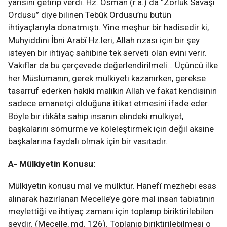
yarısını getirip verdi. Hz. Osman (r.a.) da “Zorluk Savaşı
Ordusu” diye bilinen Tebûk Ordusu’nu bütün
ihtiyaçlarıyla donatmıştı. Yine meşhur bir hadisedir ki,
Muhyiddini İbni Arabî Hz.leri, Allah rızası için bir şey
isteyen bir ihtiyaç sahibine tek serveti olan evini verir.
Vakıflar da bu çerçevede değerlendirilmeli… Üçüncü ilke
her Müslümanın, gerek mülkiyeti kazanırken, gerekse
tasarruf ederken hakiki malikin Allah ve fakat kendisinin
sadece emanetçi olduğuna itikat etmesini ifade eder.
Böyle bir itikâta sahip insanın elindeki mülkiyet,
başkalarını sömürme ve köleleştirmek için değil aksine
başkalarına faydalı olmak için bir vasıtadır.
A- Mülkiyetin Konusu:
Mülkiyetin konusu mal ve mülktür. Hanefî mezhebi esas
alınarak hazırlanan Mecelle’ye göre mal insan tabiatının
meylettiği ve ihtiyaç zamanı için toplanıp biriktirilebilen
şeydir. (Mecelle, md. 126). Toplanıp biriktirilebilmesi o