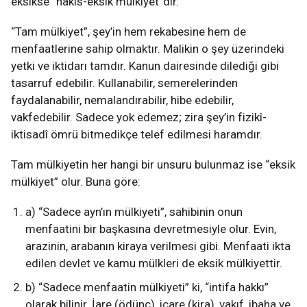
eksikse “nakıs-eksik mülkiyet”dir.
“Tam mülkiyet”, şey’in hem rekabesine hem de
menfaatlerine sahip olmaktır. Malikin o şey üzerindeki
yetki ve iktidarı tamdır. Kanun dairesinde dilediği gibi
tasarruf edebilir. Kullanabilir, semerelerinden
faydalanabilir, nemalandırabilir, hibe edebilir,
vakfedebilir. Sadece yok edemez; zira şey’in fizikî-
iktisadî ömrü bitmedikçe telef edilmesi haramdır.
Tam mülkiyetin her hangi bir unsuru bulunmaz ise “eksik
mülkiyet” olur. Buna göre:
a) “Sadece ayn’ın mülkiyeti”, sahibinin onun
menfaatini bir başkasına devretmesiyle olur. Evin,
arazinin, arabanın kiraya verilmesi gibi. Menfaati ikta
edilen devlet ve kamu mülkleri de eksik mülkiyettir.
b) “Sadece menfaatin mülkiyeti” ki, “intifa hakkı”
olarak bilinir. İare (ödünç), icare (kira), vakıf, ibaha ve