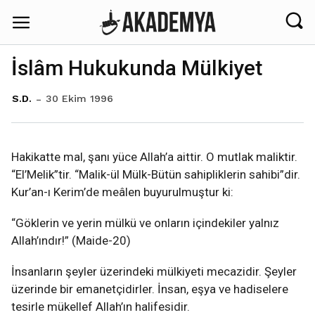
İslâm Hukukunda Mülkiyet
30 Ekim 1996
S.D.
Hakikatte mal, şanı yüce Allah’a aittir. O mutlak maliktir.
“El’Melik”tir. “Malik-ül Mülk-Bütün sahipliklerin sahibi”dir.
Kur’an-ı Kerim’de meâlen buyurulmuştur ki:
“Göklerin ve yerin mülkü ve onların içindekiler yalnız
Allah’ındır!” (Maide-20)
İnsanların şeyler üzerindeki mülkiyeti mecazidir. Şeyler
üzerinde bir emanetçidirler. İnsan, eşya ve hadiselere
tesirle mükellef Allah’ın halifesidir.