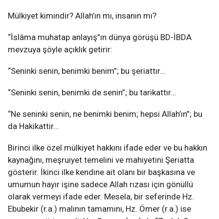
Mülkiyet kimindir? Allah’ın mı, insanın mı?
“İslâma muhatap anlayış”ın dünya görüşü BD-İBDA
mevzuya şöyle açıklık getirir:
“Seninki senin, benimki benim”; bu şeriattır…
“Seninki senin, benimki de senin”; bu tarikattır…
“Ne seninki senin, ne benimki benim; hepsi Allah’ın”; bu
da Hakikattir…
Birinci ilke özel mülkiyet hakkını ifade eder ve bu hakkın
kaynağını, meşruiyet temelini ve mahiyetini Şeriatta
gösterir. İkinci ilke kendine ait olanı bir başkasına ve
umumun hayır işine sadece Allah rızası için gönüllü
olarak vermeyi ifade eder. Mesela, bir seferinde Hz.
Ebubekir (r.a.) malının tamamını, Hz. Ömer (r.a.) ise