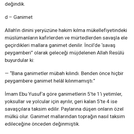
değindik.
d – Ganimet
Allah’ın dinini yeryüzüne hakim kılma mükellefiyetindeki
müslümanların kafirlerden ve mürtedlerden savaşla ele
geçirdikleri mallara ganimet denilir. İncil’de ‘savaş
peygamberi” olarak geleceği müjdelenen Allah Resûlü
buyurdular ki:
— “Bana ganimetler mübah kılındı. Benden önce hiçbir
peygambere ganimet helâl kılınmamıştı.”
İmam Ebu Yusuf’a göre ganimetlerin 5’te 1’i yetimler,
yoksullar ve yolcular için ayrılır, geri kalan 5’te 4 ise
savaşçılara taksim edilir. Paylarına düşen onların özel
mülkü olur. Ganimet mallarından toprağın nasıl taksim
edileceğine önceden değinmiştik.