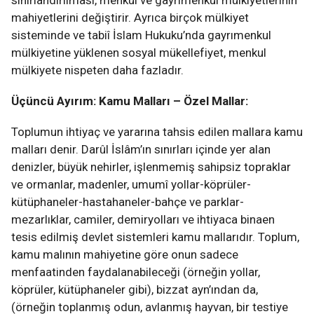
sınırlandırılması, menkul ve gayrımenkul mülkiyetlerinin
mahiyetlerini değiştirir. Ayrıca birçok mülkiyet
sisteminde ve tabiî İslam Hukuku’nda gayrımenkul
mülkiyetine yüklenen sosyal mükellefiyet, menkul
mülkiyete nispeten daha fazladır.
Üçüncü Ayırım: Kamu Malları – Özel Mallar:
Toplumun ihtiyaç ve yararına tahsis edilen mallara kamu
malları denir. Darûl İslâm’ın sınırları içinde yer alan
denizler, büyük nehirler, işlenmemiş sahipsiz topraklar
ve ormanlar, madenler, umumî yollar-köprüler-
kütüphaneler-hastahaneler-bahçe ve parklar-
mezarlıklar, camiler, demiryolları ve ihtiyaca binaen
tesis edilmiş devlet sistemleri kamu mallarıdır. Toplum,
kamu malının mahiyetine göre onun sadece
menfaatinden faydalanabileceği (örneğin yollar,
köprüler, kütüphaneler gibi), bizzat ayn’ından da,
(örneğin toplanmış odun, avlanmış hayvan, bir testiye