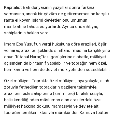
Kapitalist Batı dünyasının yüzyıllar sonra farkına
varmasına, ancak bir çözüm de getirememesine karşılık
ranta el koyan İslamî devletler, onu umumun
menfaatine tahsis ediyorlardı. Ayrıca onda ihtiyaç
sahiplerinin hakları vardı.
İmam Ebu Yusuf’un vergi hukukuna göre arazileri, öşür
ve haraç arazileri şeklinde sınıflandırmasına karşılık yine
onun “Kitabul Haraç”taki görüşlerine nisbetle, mülkiyet
açısından da bir tasnif yapılabilir ve toprağın hem özel,
hem kamu ve hem de devlet mülkiyetinden sözedilebilir:
Özel mülkiyet: Toprakta özel mülkiyet, ihya yoluyla, silah
zoruyla fethedilen toprakların gazilere taksimiyle,
arazilerin eski sahiplerine (zımmilere) bırakılmasıyla,
halkı kendiliğinden müslüman olan arazilerdeki özel
mülkiyet hakkına dokunulmamasıyla ve devlete ait
toprağın temliken iktasıyla mümkündür. Kamuya (bütün