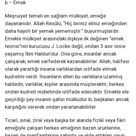
b – Emek
Meşruiyet temeli en sağlam mülkiyet, emeğe
dayananıdır. Allah Resűlü, “Hiç biriniz eliniz emeğinden
daha hayırlı bir yemek yememiştir.” buyurmuşlardır.
Emekle mülkiyet arasındaki ilişkiye ilk değinen “emek
teorisi”nin kurucusu J. Locke değil, ondan 3 asır önce
yaşamış İbni Haldun’dur. Ona göre, insanlar ancak
çalışarak, emek sarfederek kazanabilirler. Allah, halifesi
olarak yarattığı insana varlıklardan istifade etmek
kudretini verdi. İnsanların elleri bu varlıklara uzanmış
haldedir, varlıklar, kişiler arasında müşterektir; herkes
ondan kudreti nisbetinde istifade edecektir. Emekle ele
geçirdiği şey insanın şahsi mülküdür ki, başkaları ancak
karşılığını vererek ondan yararlanabilirler.
Ticarî, sınaî, ziraî veya başka bir alanda fizikî veya fikrî
emeğiyle çalışan herkes emeğinin bazen ürünlerine,
bazen de menfaatlerine sahiptir ve elde ettikleri onun