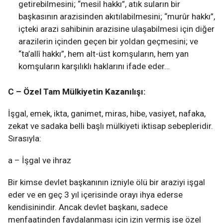
getirebilmesini; “mesil hakkı”, atık suların bir
başkasının arazisinden akıtılabilmesini; “murûr hakkı”,
içteki arazi sahibinin arazisine ulaşabilmesi için diğer
arazilerin içinden geçen bir yoldan geçmesini; ve
“ta’allî hakkı”, hem alt-üst komşuların, hem yan
komşuların karşılıklı haklarını ifade eder…
C – Özel Tam Mülkiyetin Kazanılışı:
İşgal, emek, ikta, ganimet, miras, hibe, vasiyet, nafaka,
zekat ve sadaka belli başlı mülkiyeti iktisap sebepleridir.
Sırasıyla:
a – İşgal ve ihraz
Bir kimse devlet başkanının izniyle ölü bir araziyi işgal
eder ve en geç 3 yıl içerisinde orayı ihya ederse
kendisinindir. Ancak devlet başkanı, sadece
menfaatinden faydalanması için izin vermiş ise özel