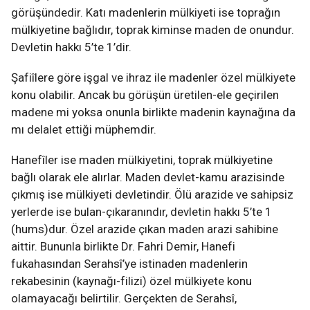
görüşündedir. Katı madenlerin mülkiyeti ise toprağın
mülkiyetine bağlıdır, toprak kiminse maden de onundur.
Devletin hakkı 5’te 1’dir.
Şafiîlere göre işgal ve ihraz ile madenler özel mülkiyete
konu olabilir. Ancak bu görüşün üretilen-ele geçirilen
madene mi yoksa onunla birlikte madenin kaynağına da
mı delalet ettiği müphemdir.
Hanefîler ise maden mülkiyetini, toprak mülkiyetine
bağlı olarak ele alırlar. Maden devlet-kamu arazisinde
çıkmış ise mülkiyeti devletindir. Ölü arazide ve sahipsiz
yerlerde ise bulan-çıkaranındır, devletin hakkı 5’te 1
(hums)dur. Özel arazide çıkan maden arazi sahibine
aittir. Bununla birlikte Dr. Fahri Demir, Hanefi
fukahasından Serahsî’ye istinaden madenlerin
rekabesinin (kaynağı-filizi) özel mülkiyete konu
olamayacağı belirtilir. Gerçekten de Serahsî,