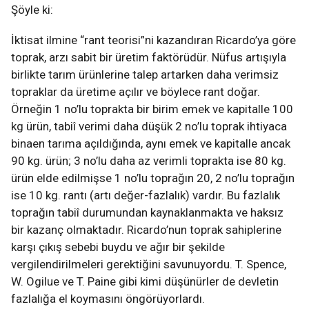
Şöyle ki:
İktisat ilmine “rant teorisi”ni kazandıran Ricardo’ya göre
toprak, arzı sabit bir üretim faktörüdür. Nüfus artışıyla
birlikte tarım ürünlerine talep artarken daha verimsiz
topraklar da üretime açılır ve böylece rant doğar.
Örneğin 1 no’lu toprakta bir birim emek ve kapitalle 100
kg ürün, tabiî verimi daha düşük 2 no’lu toprak ihtiyaca
binaen tarıma açıldığında, aynı emek ve kapitalle ancak
90 kg. ürün; 3 no’lu daha az verimli toprakta ise 80 kg.
ürün elde edilmişse 1 no’lu toprağın 20, 2 no’lu toprağın
ise 10 kg. rantı (artı değer-fazlalık) vardır. Bu fazlalık
toprağın tabiî durumundan kaynaklanmakta ve haksız
bir kazanç olmaktadır. Ricardo’nun toprak sahiplerine
karşı çıkış sebebi buydu ve ağır bir şekilde
vergilendirilmeleri gerektiğini savunuyordu. T. Spence,
W. Ogilue ve T. Paine gibi kimi düşünürler de devletin
fazlalığa el koymasını öngörüyorlardı.