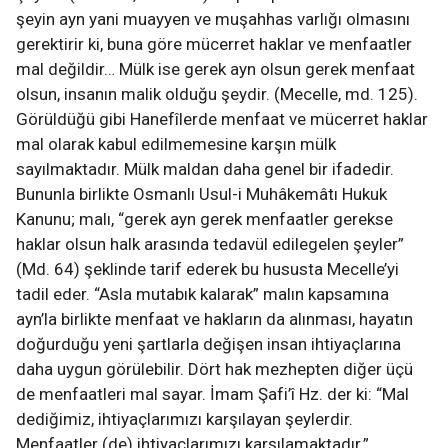
şeyin ayn yani muayyen ve muşahhas varlığı olmasını
gerektirir ki, buna göre mücerret haklar ve menfaatler
mal değildir… Mülk ise gerek ayn olsun gerek menfaat
olsun, insanın malik olduğu şeydir. (Mecelle, md. 125).
Görüldüğü gibi Hanefîlerde menfaat ve mücerret haklar
mal olarak kabul edilmemesine karşın mülk
sayılmaktadır. Mülk maldan daha genel bir ifadedir.
Bununla birlikte Osmanlı Usul-i Muhâkemâtı Hukuk
Kanunu; malı, “gerek ayn gerek menfaatler gerekse
haklar olsun halk arasında tedavül edilegelen şeyler”
(Md. 64) şeklinde tarif ederek bu hususta Mecelle’yi
tadil eder. “Asla mutabık kalarak” malın kapsamına
ayn’la birlikte menfaat ve hakların da alınması, hayatın
doğurduğu yeni şartlarla değişen insan ihtiyaçlarına
daha uygun görülebilir. Dört hak mezhepten diğer üçü
de menfaatleri mal sayar. İmam Şafi’î Hz. der ki: “Mal
dediğimiz, ihtiyaçlarımızı karşılayan şeylerdir.
Menfaatler (de) ihtiyaçlarımızı karşılamaktadır.”