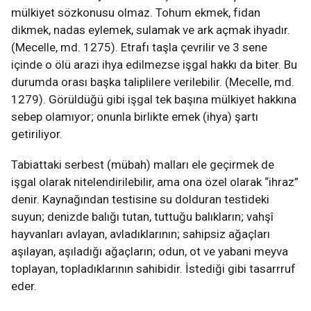
mülkiyet sözkonusu olmaz. Tohum ekmek, fidan
dikmek, nadas eylemek, sulamak ve ark açmak ihyadır.
(Mecelle, md. 1275). Etrafı taşla çevrilir ve 3 sene
içinde o ölü arazi ihya edilmezse işgal hakkı da biter. Bu
durumda orası başka taliplilere verilebilir. (Mecelle, md.
1279). Görüldüğü gibi işgal tek başına mülkiyet hakkına
sebep olamıyor; onunla birlikte emek (ihya) şartı
getiriliyor.
Tabiattaki serbest (mübah) malları ele geçirmek de
işgal olarak nitelendirilebilir, ama ona özel olarak “ihraz”
denir. Kaynağından testisine su dolduran testideki
suyun; denizde balığı tutan, tuttuğu balıkların; vahşî
hayvanları avlayan, avladıklarının; sahipsiz ağaçları
aşılayan, aşıladığı ağaçların; odun, ot ve yabani meyva
toplayan, topladıklarının sahibidir. İstediği gibi tasarrruf
eder.