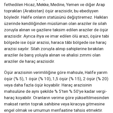
fethedilen Hicaz, Mekke, Medine, Yemen ve diğer Arap
toprakları (Arabistan) öşür arazisidir, bu ebediyyen
böyledir. Halife onların statüsünü değiştiremez. Halkları
üzerinde kendiliğinden müslüman olan araziler ile silah
zoruyla alınan ve gazilere taksim edilen araziler de öşür
arazisidir. Ayrıca ihya ve imar edilen ölü arazi, öşüre tabi
bölgede ise öşür arazisi, haraca tâbi bölgede ise haraç
arazisi sayılır. Silah zoruyla alınıp sahiplerine bırakılan
araziler ile barış yoluyla alınan ve ahalisi zımmi olan
araziler de haraç arazisidir.
Öşür arazisinin verimliliğine göre mahsule, Halife yarım
öşür (% 5), 1 öşür (% 10), 1,5 öşür (% 15), 2 öşür (% 20)
veya daha fazla öşür koyabilir. Haraç arazisinin
mahsulüne de aynı şekilde % 5’ten % 50’ye kadar vergi-
haraç koyabilir. Oranların verime göre yükseltilmesinden
maksat rantın toprak sahibine veya kiracıya gitmesine
engel olmak ve umumun menfaatine tahsis etmektir.