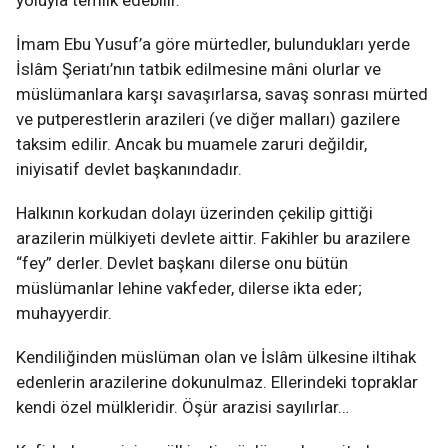
yoluyla temlik edebilir.
İmam Ebu Yusuf’a göre mürtedler, bulundukları yerde
İslâm Şeriatı’nın tatbik edilmesine mâni olurlar ve
müslümanlara karşı savaşırlarsa, savaş sonrası mürted
ve putperestlerin arazileri (ve diğer malları) gazilere
taksim edilir. Ancak bu muamele zaruri değildir,
iniyisatif devlet başkanındadır.
Halkının korkudan dolayı üzerinden çekilip gittiği
arazilerin mülkiyeti devlete aittir. Fakihler bu arazilere
“fey” derler. Devlet başkanı dilerse onu bütün
müslümanlar lehine vakfeder, dilerse ikta eder;
muhayyerdir.
Kendiliğinden müslüman olan ve İslâm ülkesine iltihak
edenlerin arazilerine dokunulmaz. Ellerindeki topraklar
kendi özel mülkleridir. Öşür arazisi sayılırlar…