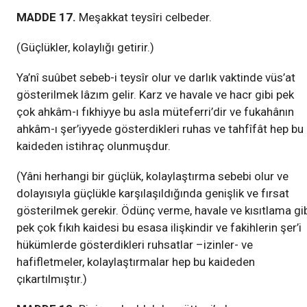
MADDE 17.
Meşakkat teysîri celbeder.
(Güçlükler, kolaylığı getirir.)
Ya’nî suûbet sebeb-i teysîr olur ve darlık vaktinde vüs’at
gösterilmek lâzım gelir. Karz ve havale ve hacr gibi pek
çok ahkâm-ı fıkhiyye bu asla müteferri’dir ve fukahânın
ahkâm-ı şer’iyyede gösterdikleri ruhas ve tahfîfât hep bu
kaideden istihraç olunmuşdur.
(Yâni herhangi bir güçlük, kolaylaştırma sebebi olur ve
dolayısıyla güçlükle karşılaşıldığında genişlik ve fırsat
gösterilmek gerekir. Ödünç verme, havale ve kısıtlama gi
pek çok fıkıh kaidesi bu esasa ilişkindir ve fakihlerin şer’i
hükümlerde gösterdikleri ruhsatlar –izinler- ve
hafifletmeler, kolaylaştırmalar hep bu kaideden
çıkartılmıştır.)