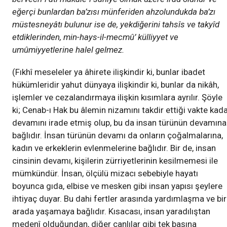
eğerçi bunlardan ba’zısı münferiden ahzolundukda ba’zı
müstesneyâtı bulunur ise de, yekdiğerini tahsîs ve takyîd
etdiklerinden, min-hays-il-mecmû’ külliyyet ve
umûmiyyetlerine halel gelmez.
(Fıkhî meseleler ya âhirete ilişkindir ki, bunlar ibadet
hükümleridir yahut dünyaya ilişkindir ki, bunlar da nikâh,
işlemler ve cezalandırmaya ilişkin kısımlara ayrılır. Şöyle
ki; Cenab-ı Hak bu âlemin nizamını takdir ettiği vakte kad
devamını irade etmiş olup, bu da insan türünün devamına
bağlıdır. İnsan türünün devamı da onların çoğalmalarına,
kadın ve erkeklerin evlenmelerine bağlıdır. Bir de, insan
cinsinin devamı, kişilerin zürriyetlerinin kesilmemesi ile
mümkündür. İnsan, ölçülü mizacı sebebiyle hayatı
boyunca gıda, elbise ve mesken gibi insan yapısı şeylere
ihtiyaç duyar. Bu dahi fertler arasında yardımlaşma ve bir
arada yaşamaya bağlıdır. Kısacası, insan yaradılıştan
medenî olduğundan, diğer canlılar gibi tek başına