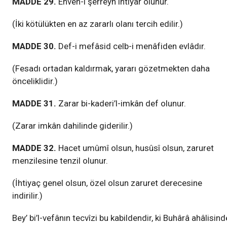
MADDE 29.
Ehven-i şerreyn ihtiyar olunur.
(İki kötülükten en az zararlı olanı tercih edilir.)
MADDE 30.
Def-i mefâsid celb-i menâfiden evlâdır.
(Fesadı ortadan kaldırmak, yararı gözetmekten daha
önceliklidir.)
MADDE 31.
Zarar bi-kaderi’l-imkân def olunur.
(Zarar imkân dahilinde giderilir.)
MADDE 32.
Hacet umûmî olsun, husûsî olsun, zaruret
menzilesine tenzil olunur.
(İhtiyaç genel olsun, özel olsun zaruret derecesine
indirilir.)
Bey’ bi’l-vefânın tecvîzi bu kabildendir, ki Buhârâ ahâlisind