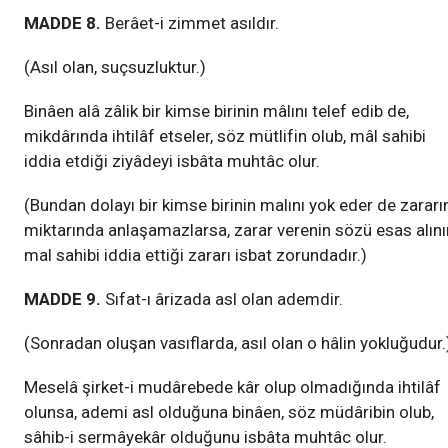
MADDE 8.
Berâet-i zimmet asıldır.
(Asıl olan, suçsuzluktur.)
Binâen alâ zâlik bir kimse birinin mâlını telef edib de,
mikdârında ihtilâf etseler, söz mütlifin olub, mâl sahibi
iddia etdiği ziyâdeyi isbâta muhtâc olur.
(Bundan dolayı bir kimse birinin malını yok eder de zararı
miktarında anlaşamazlarsa, zarar verenin sözü esas alınır
mal sahibi iddia ettiği zararı isbat zorundadır.)
MADDE 9.
Sıfat-ı ârizada asl olan ademdir.
(Sonradan oluşan vasıflarda, asıl olan o hâlin yokluğudur.
Meselâ şirket-i mudârebede kâr olup olmadığında ihtilâf
olunsa, ademi asl olduğuna binâen, söz müdâribin olub,
sâhib-i sermâyekâr olduğunu isbâta muhtâc olur.