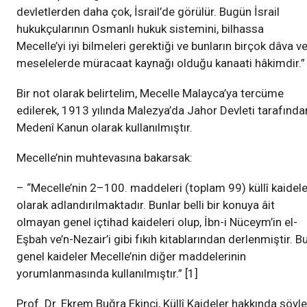
devletlerden daha çok, İsrail’de görülür. Bugün İsrail
hukukçularının Osmanlı hukuk sistemini, bilhassa
Mecelle’yi iyi bilmeleri gerektiği ve bunların birçok dâva v
meselelerde müracaat kaynağı olduğu kanaati hâkimdir.”
Bir not olarak belirtelim, Mecelle Malayca’ya tercüme
edilerek, 1913 yılında Malezya’da Jahor Devleti tarafında
Medenî Kanun olarak kullanılmıştır.
Mecelle’nin muhtevasına bakarsak:
– “Mecelle’nin 2–100. maddeleri (toplam 99) küllî kaidele
olarak adlandırılmaktadır. Bunlar belli bir konuya âit
olmayan genel içtihad kaideleri olup, İbn-i Nüceym’in el-
Eşbah ve’n-Nezair’i gibi fıkıh kitablarından derlenmiştir. B
genel kaideler Mecelle’nin diğer maddelerinin
yorumlanmasında kullanılmıştır.” [1]
Prof. Dr. Ekrem Buğra Ekinci, Küllî Kaideler hakkında şöyle