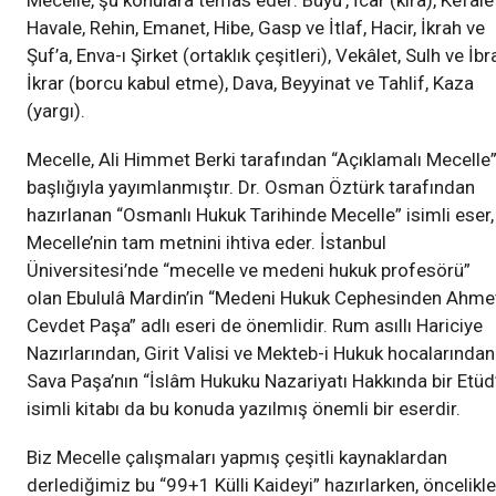
Mecelle, şu konulara temas eder: Büyu’, İcar (kira), Kefalet
Havale, Rehin, Emanet, Hibe, Gasp ve İtlaf, Hacir, İkrah ve
Şuf’a, Enva-ı Şirket (ortaklık çeşitleri), Vekâlet, Sulh ve İbr
İkrar (borcu kabul etme), Dava, Beyyinat ve Tahlif, Kaza
(yargı).
Mecelle, Ali Himmet Berki tarafından “Açıklamalı Mecelle
başlığıyla yayımlanmıştır. Dr. Osman Öztürk tarafından
hazırlanan “Osmanlı Hukuk Tarihinde Mecelle” isimli eser,
Mecelle’nin tam metnini ihtiva eder. İstanbul
Üniversitesi’nde “mecelle ve medeni hukuk profesörü”
olan Ebululâ Mardin’in “Medeni Hukuk Cephesinden Ahme
Cevdet Paşa” adlı eseri de önemlidir. Rum asıllı Hariciye
Nazırlarından, Girit Valisi ve Mekteb-i Hukuk hocalarından
Sava Paşa’nın “İslâm Hukuku Nazariyatı Hakkında bir Etüd
isimli kitabı da bu konuda yazılmış önemli bir eserdir.
Biz Mecelle çalışmaları yapmış çeşitli kaynaklardan
derlediğimiz bu “99+1 Külli Kaideyi” hazırlarken, öncelikle