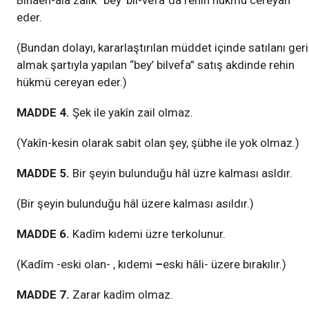
Binaen-alâ zalik “bey’ bil-vefa”da rehin hükmü cereyan
eder.
(Bundan dolayı, kararlaştırılan müddet içinde satılanı geri
almak şartıyla yapılan “bey’ bilvefa” satış akdinde rehin
hükmü cereyan eder.)
MADDE 4.
Şek ile yakîn zail olmaz.
(Yakîn-kesin olarak sabit olan şey, şübhe ile yok olmaz.)
MADDE 5.
Bir şeyin bulunduğu hâl üzre kalması asldır.
(Bir şeyin bulunduğu hâl üzere kalması asıldır.)
MADDE 6.
Kadîm kıdemi üzre terkolunur.
(Kadîm
-eski olan-
, kıdemi
–
eski hâli-
üzere bırakılır.)
MADDE 7.
Zarar kadîm olmaz.