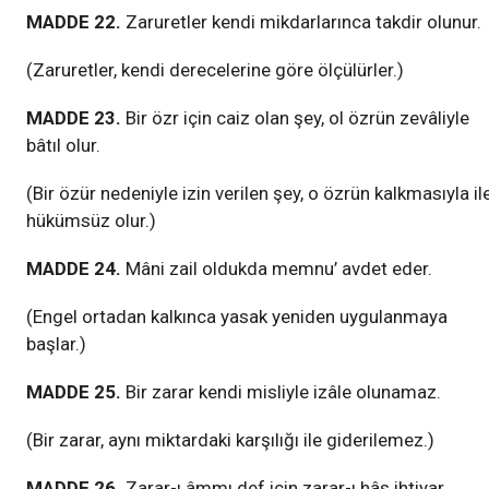
MADDE 22.
Zaruretler kendi mikdarlarınca takdir olunur.
(Zaruretler, kendi derecelerine göre ölçülürler.)
MADDE 23.
Bir özr için caiz olan şey, ol özrün zevâliyle
bâtıl olur.
(Bir özür nedeniyle izin verilen şey, o özrün kalkmasıyla il
hükümsüz olur.)
MADDE 24.
Mâni zail oldukda memnu’ avdet eder.
(Engel ortadan kalkınca yasak yeniden uygulanmaya
başlar.)
MADDE 25.
Bir zarar kendi misliyle izâle olunamaz.
(Bir zarar, aynı miktardaki karşılığı ile giderilemez.)
MADDE 26.
Zarar-ı âmmı def için zarar-ı hâs ihtiyar