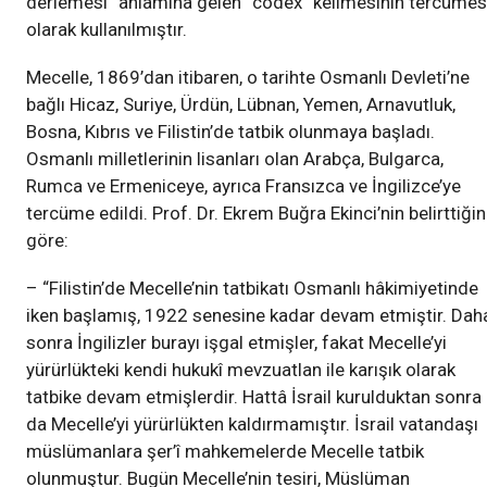
derlemesi” anlamına gelen “codex” kelimesinin tercümes
olarak kullanılmıştır.
Mecelle, 1869’dan itibaren, o tarihte Osmanlı Devleti’ne
bağlı Hicaz, Suriye, Ürdün, Lübnan, Yemen, Arnavutluk,
Bosna, Kıbrıs ve Filistin’de tatbik olunmaya başladı.
Osmanlı milletlerinin lisanları olan Arabça, Bulgarca,
Rumca ve Ermeniceye, ayrıca Fransızca ve İngilizce’ye
tercüme edildi. Prof. Dr. Ekrem Buğra Ekinci’nin belirttiği
göre:
– “Filistin’de Mecelle’nin tatbikatı Osmanlı hâkimiyetinde
iken başlamış, 1922 senesine kadar devam etmiştir. Dah
sonra İngilizler burayı işgal etmişler, fakat Mecelle’yi
yürürlükteki kendi hukukî mevzuatlan ile karışık olarak
tatbike devam etmişlerdir. Hattâ İsrail kurulduktan sonra
da Mecelle’yi yürürlükten kaldırmamıştır. İsrail vatandaşı
müslümanlara şer’î mahkemelerde Mecelle tatbik
olunmuştur. Bugün Mecelle’nin tesiri, Müslüman