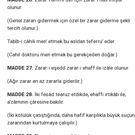
olunur.
(Genel zararı gidermek için özel bir zarar giderme şekli
tercih olunur.)
Tabîb-i câhili men’ etmek bu asldan teferru’ eder.
(Cahil doktoru men etmek bu gerekçeden doğar.)
MADDE 27.
Zarar-ı eşedd zarar-ı ehaff ile izâle olunur.
(Ağır zarar en az zararla giderilir.)
MADDE 28.
İki fesâd tearuz etdikde, ehaffi irtikâb ile,
a’zâmının çâresine bakılır.
(İki kötülük çatıştığında, daha hafif karşılıkla büyük suçun
zararından kurtulmaya çalışılır.)