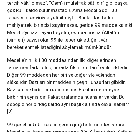
tercih vâki’ olmaz”, “Cem’-i müleffak bâtıldır” gibi başka
çok küllî kâide bulunmaktadır. Ama Mecelle’de 100
tanesinin tedviniyle yetinilmiştir. Bunlardan farklı
mahiyetteki birincisi sayılmazsa, geride 99 madde kalır ki
Mecelle’yi hazırlayan heyetin, esmâ-ı hüsnâ (Allah’ın
isimleri) sayısı olan 99 ile teberrük ettiğini, yâni
bereketlenmek istediğini söylemek mümkündür.
Mecelle’nin ilk 100 maddesinden ilki diğerlerinden
tamamen farklı olup, burada fıkıh ilmi tarif edilmektedir.
Diğer 99 maddeden her biri yekdiğeriyle yakından
alâkalıdır. Bazıları bir maddenin çeşitli unsurları gibidir.
Bazıları ise birbirinin istisnâsıdır. Bazıları neredeyse
birbirinin aynısıdır. Fakat aralarında nüanslar vardır. Bu
sebeple her birkaç kâide aynı başlık altında ele alınabilir.”
[2]
99 genel hukuk ilkesini içeren giriş bölümünden sonra