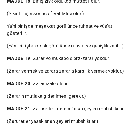
MADDE 18.
Bir iş zıyk oldukda müttesi’ olur.
(Sıkıntılı işin sonucu ferahlatıcı olur.)
Ya’nî bir işde meşakkat görülünce ruhsat ve vüs’at
gösterilir.
(Yâni bir işte zorluk görülünce ruhsat ve genişlik verilir.)
MADDE 19.
Zarar ve mukabele bi’z-zarar yokdur.
(Zarar vermek ve zarara zararla karşılık vermek yoktur.)
MADDE 20.
Zarar izâle olunur.
(Zararın mutlaka giderilmesi gerekir.)
MADDE 21.
Zaruretler memnu’ olan şeyleri mübâh kılar.
(Zaruretler yasaklanan şeyleri mubah kılar.)