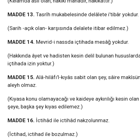
(Kelâmda asıl olan, hakiki mânâdır, hakikattir.)
MADDE 13.
Tasrîh mukabelesinde delâlete i’tibâr yokdur.
(Sarih -açık olan- karşısında delalete itibar edilmez.)
MADDE 14.
Mevrid-i nassda içtihada mesâğ yokdur.
(Hakkında âyet ve hadisten kesin delil bulunan hususlard
içtihada izin yoktur.)
MADDE 15.
Alâ-hilâfı’l-kıyâs sabit olan şey, sâire makîsü
aleyh olmaz.
(Kıyasa konu olamayacağı ve kaideye aykırılığı kesin olan
şeye, başka şey kıyas edilemez.)
MADDE 16.
İctihâd ile ictihâd nakzolunmaz.
(İctihad, ictihad ile bozulmaz.)