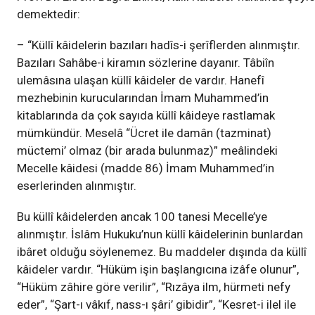
demektedir:
– “Küllî kâidelerin bazıları hadîs-i şerîflerden alınmıştır.
Bazıları Sahâbe-i kiramın sözlerine dayanır. Tâbiîn
ulemâsına ulaşan küllî kâideler de vardır. Hanefî
mezhebinin kurucularından İmam Muhammed’in
kitablarında da çok sayıda küllî kâideye rastlamak
mümkündür. Meselâ “Ücret ile damân (tazminat)
müctemi’ olmaz (bir arada bulunmaz)” meâlindeki
Mecelle kâidesi (madde 86) İmam Muhammed’in
eserlerinden alınmıştır.
Bu küllî kâidelerden ancak 100 tanesi Mecelle’ye
alınmıştır. İslâm Hukuku’nun küllî kâidelerinin bunlardan
ibâret olduğu söylenemez. Bu maddeler dışında da küllî
kâideler vardır. “Hüküm işin başlangıcına izâfe olunur”,
“Hüküm zâhire göre verilir”, “Rızâya ilm, hürmeti nefy
eder”, “Şart-ı vâkıf, nass-ı şâri’ gibidir”, “Kesret-i ilel ile