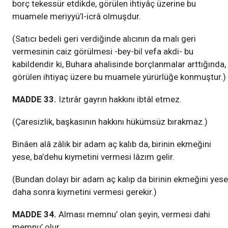
borç tekessür etdikde, görülen ihtiyâç üzerine bu
muamele meriyyü’l-icrâ olmuşdur.
(Satıcı bedeli geri verdiğinde alıcının da malı geri
vermesinin caiz görülmesi -bey-bil vefa akdi- bu
kabildendir ki, Buhara ahalisinde borçlanmalar arttığında,
görülen ihtiyaç üzere bu muamele yürürlüğe konmuştur.)
MADDE 33.
Iztırâr gayrın hakkını ibtâl etmez.
(Çaresizlik, başkasının hakkını hükümsüz bırakmaz.)
Binâen alâ zâlik bir adam aç kalıb da, birinin ekmeğini
yese, ba’dehu kıymetini vermesi lâzım gelir.
(Bundan dolayı bir adam aç kalıp da birinin ekmeğini yese
daha sonra kıymetini vermesi gerekir.)
MADDE 34.
Alması memnu’ olan şeyin, vermesi dahi
memnu’ olur.