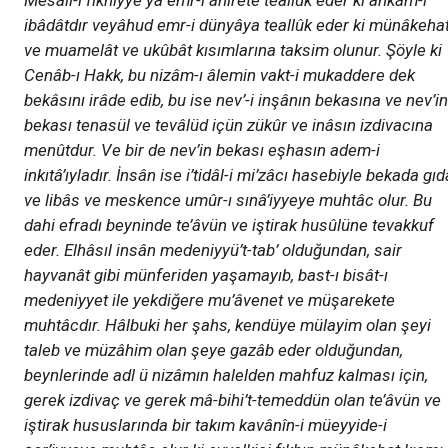
Mesâil-i fıkhiyye ya emr-i âhirete teallûk eder ki ahkâm-ı
ibâdâtdır veyâhud emr-i dünyâya teallûk eder ki münâkeha
ve muamelât ve ukûbât kısımlarına taksim olunur. Şöyle ki
Cenâb-ı Hakk, bu nizâm-ı âlemin vakt-i mukaddere dek
bekâsını irâde edib, bu ise nev’-i inşânın bekasına ve nev’in
bekası tenasül ve tevâlüd içün zükûr ve inâsın izdivacına
menûtdur. Ve bir de nev’in bekası eşhasın adem-i
inkıtâ’ıyladır. İnsân ise i’tidâl-i mi’zâcı hasebiyle bekada gıd
ve libâs ve meskence umûr-ı sınâ’iyyeye muhtâc olur. Bu
dahi efradı beyninde te’âvün ve iştirak husûlüne tevakkuf
eder. Elhâsıl insân medeniyyü’t-tab’ olduğundan, sair
hayvanât gibi münferiden yaşamayıb, bast-ı bisât-ı
medeniyyet ile yekdiğere mu’âvenet ve müşarekete
muhtâcdır. Hâlbuki her şahs, kendüye mülayim olan şeyi
taleb ve müzâhim olan şeye gazâb eder olduğundan,
beynlerinde adl ü nizâmın halelden mahfuz kalması için,
gerek izdivaç ve gerek mâ-bihi’t-temeddün olan te’âvün ve
iştirak hususlarında bir takım kavânîn-i müeyyide-i