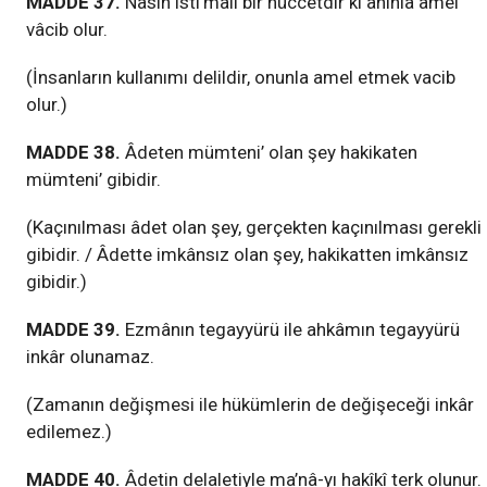
MADDE 37.
Nâsın isti’mâli bir hüccetdir ki ânınla amel
vâcib olur.
(İnsanların kullanımı delildir, onunla amel etmek vacib
olur.)
MADDE 38.
Âdeten mümteni’ olan şey hakikaten
mümteni’ gibidir.
(Kaçınılması âdet olan şey, gerçekten kaçınılması gerekli
gibidir. / Âdette imkânsız olan şey, hakikatten imkânsız
gibidir.)
MADDE 39.
Ezmânın tegayyürü ile ahkâmın tegayyürü
inkâr olunamaz.
(Zamanın değişmesi ile hükümlerin de değişeceği inkâr
edilemez.)
MADDE 40.
Âdetin delaletiyle ma’nâ-yı hakîkî terk olunur.