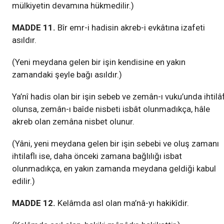
mülkiyetin devamına hükmedilir.)
MADDE 11.
Bîr emr-i hadisin akreb-i evkâtına izafeti
asıldır.
(Yeni meydana gelen bir işin kendisine en yakın
zamandaki şeyle bağı asıldır.)
Ya’nî hadis olan bir işin sebeb ve zemân-ı vuku’unda ihtilâ
olunsa, zemân-ı baîde nisbeti isbât olunmadıkça, hâle
akreb olan zemâna nisbet olunur.
(Yâni, yeni meydana gelen bir işin sebebi ve oluş zamanı
ihtilaflı ise, daha önceki zamana bağlılığı isbat
olunmadıkça, en yakın zamanda meydana geldiği kabul
edilir.)
MADDE 12.
Kelâmda asl olan ma’nâ-yı hakikîdir.