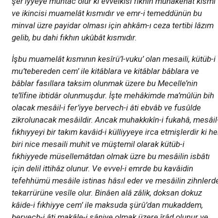
şer’iyyeye muhtâc olur ki evvelkisi fıkhın münâkehat kısmı
ve ikincisi muamelât kısmıdır ve emr-i temeddünün bu
minval üzre payidar olması için ahkâm-ı ceza tertibi lâzım
gelib, bu dahi fıkhın ukûbât kısmıdır.
İşbu muamelât kısmının kesîrü’l-vuku’ olan mesaili, kütüb-i
mu’tebereden cem’ ile kitâblara ve kitâblar bâblara ve
bâblar fasıllara taksim olunmak üzere bu Mecelle’nin
te’lîfine ibtidâr olunmuşdur. İşte mehâkimde ma’mûlün bih
olacak mesâil-i fer’iyye bervech-i âti ebvâb ve fusûlde
zikrolunacak mesâildir. Ancak muhakkıkîn-i fukahâ, mesâil-
fıkhıyyeyi bir takım kavâid-i külliyyeye irca etmişlerdir ki he
biri nice mesaili muhit ve müştemil olarak kütüb-i
fıkhiyyede müsellemâtdan olmak üzre bu mesâilin isbâtı
için delil ittihâz olunur. Ve evvel-i emrde bu kavâidin
tefehhümü mesâile istinas hâsıl eder ve mesâilin zihnlerd
tekarrürüne vesîle olur. Binâen alâ zâlik, doksan dokuz
kâide-i fıkhiyye cem’ ile maksuda şürû’dan mukaddem,
bervech-i âti makâle-i sâniye olmak üzere îrâd olunur ve