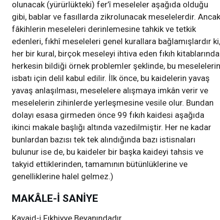
olunacak (yürürlükteki) fer’î meseleler aşağıda olduğu
gibi, bablar ve fasıllarda zikrolunacak meselelerdir. Anca
fâkihlerin meseleleri derinlemesine tahkik ve tetkik
edenleri, fıkhî meseleleri genel kurallara bağlamışlardır ki
her bir kural, birçok meseleyi ihtiva eden fıkıh kitablarında
herkesin bildiği örnek problemler şeklinde, bu meseleleri
isbatı için delil kabul edilir. İlk önce, bu kaidelerin yavaş
yavaş anlaşılması, meselelere alışmaya imkân verir ve
meselelerin zihinlerde yerleşmesine vesile olur. Bundan
dolayı esasa girmeden önce 99 fıkıh kaidesi aşağıda
ikinci makale başlığı altında vazedilmiştir. Her ne kadar
bunlardan bazısı tek tek alındığında bazı istisnaları
bulunur ise de, bu kaideler bir başka kaideyi tahsis ve
takyid ettiklerinden, tamamının bütünlüklerine ve
genelliklerine halel gelmez.)
MAKÂLE-İ SANİYE
Kavaid-i Fıkhiyye Beyanındadır.