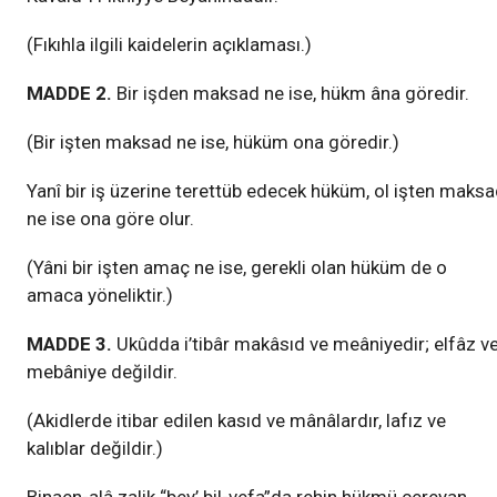
(Fıkıhla ilgili kaidelerin açıklaması.)
MADDE 2.
Bir işden maksad ne ise, hükm âna göredir.
(Bir işten maksad ne ise, hüküm ona göredir.)
Yanî bir iş üzerine terettüb edecek hüküm, ol işten maks
ne ise ona göre olur.
(Yâni bir işten amaç ne ise, gerekli olan hüküm de o
amaca yöneliktir.)
MADDE 3.
Ukûdda i’tibâr makâsıd ve meâniyedir; elfâz v
mebâniye değildir.
(Akidlerde itibar edilen kasıd ve mânâlardır, lafız ve
kalıblar değildir.)