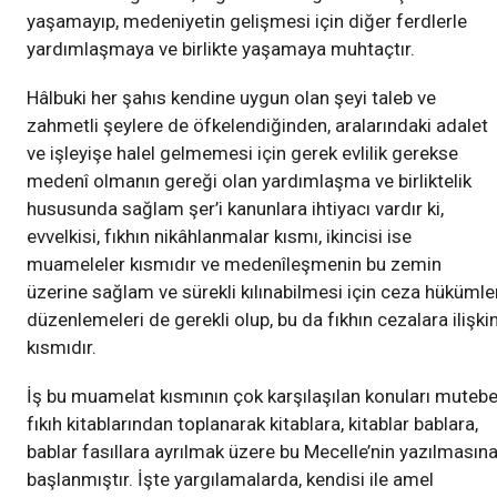
yaşamayıp, medeniyetin gelişmesi için diğer ferdlerle
yardımlaşmaya ve birlikte yaşamaya muhtaçtır.
Hâlbuki her şahıs kendine uygun olan şeyi taleb ve
zahmetli şeylere de öfkelendiğinden, aralarındaki adalet
ve işleyişe halel gelmemesi için gerek evlilik gerekse
medenî olmanın gereği olan yardımlaşma ve birliktelik
hususunda sağlam şer’i kanunlara ihtiyacı vardır ki,
evvelkisi, fıkhın nikâhlanmalar kısmı, ikincisi ise
muameleler kısmıdır ve medenîleşmenin bu zemin
üzerine sağlam ve sürekli kılınabilmesi için ceza hükümle
düzenlemeleri de gerekli olup, bu da fıkhın cezalara ilişki
kısmıdır.
İş bu muamelat kısmının çok karşılaşılan konuları mutebe
fıkıh kitablarından toplanarak kitablara, kitablar bablara,
bablar fasıllara ayrılmak üzere bu Mecelle’nin yazılmasın
başlanmıştır. İşte yargılamalarda, kendisi ile amel