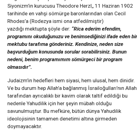
Siyonizm’in kurucusu Theodore Herzl,, 11 Haziran 1902
tarihinde en vahşi sömürge baronlarından olan Cecil
Rhodes’a (Rodezya ismi ona atfedilmiştir)
yazdığı mektupta şöyle der:
“Rica ederim efendim,
programını okuduğunuzu ve benimsediğinizi ifade eden bi
mektubu tarafıma gönderiniz. Kendinize, neden size
başvurduğum konusunda sorular sorabilirsiniz. Bunun
nedeni, benim programımım sömürgeci bir program
olmasıdır”.
Judaizm’in hedefleri hem siyasi, hem ulusal, hem dinidir.
Ve bu durum hep Allah’a bağlanmış İsrailoğulları’nın Allah
tarafından ayrıcalıklı bir kavim olarak taltif edildiği bu
nedenle Yahudilik için her şeyin mübah olduğu
savunulmuştur. Bu mefküre, bütün dünya Yahudilik
ideolojisinin tamamen denetimi altına girmeden
doymayacaktır.