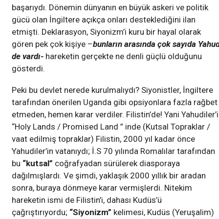
başarıydı. Dönemin dünyanın en büyük askeri ve politik
gücü olan İngiltere açıkça onları desteklediğini ilan
etmişti. Deklarasyon, Siyonizm’i kuru bir hayal olarak
gören pek çok kişiye –
bunların arasında çok sayıda Yahud
de vardı-
hareketin gerçekte ne denli güçlü olduğunu
gösterdi.
Peki bu devlet nerede kurulmalıydı? Siyonistler, İngiltere
tarafından önerilen Uganda gibi opsiyonlara fazla rağbet
etmeden, hemen karar verdiler. Filistin’de! Yani Yahudiler’
“Holy Lands / Promised Land ” inde (Kutsal Topraklar /
vaat edilmiş topraklar) Filistin, 2000 yıl kadar önce
Yahudiler’in vatanıydı; İ.S 70 yılında Romalılar tarafından
bu
“kutsal”
coğrafyadan sürülerek diasporaya
dağılmışlardı. Ve şimdi, yaklaşık 2000 yıllık bir aradan
sonra, buraya dönmeye karar vermişlerdi. Nitekim
hareketin ismi de Filistin’i, dahası Kudüs’ü
çağrıştırıyordu;
“Siyonizm”
kelimesi, Kudüs (Yeruşalim)