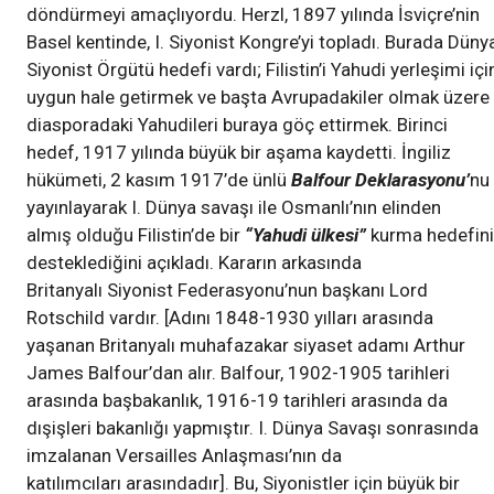
döndürmeyi amaçlıyordu. Herzl, 1897 yılında İsviçre’nin
Basel kentinde, I. Siyonist Kongre’yi topladı. Burada Düny
Siyonist Örgütü hedefi vardı; Filistin’i Yahudi yerleşimi içi
uygun hale getirmek ve başta Avrupadakiler olmak üzere
diasporadaki Yahudileri buraya göç ettirmek. Birinci
hedef, 1917 yılında büyük bir aşama kaydetti. İngiliz
hükümeti, 2 kasım 1917’de ünlü
Balfour Deklarasyonu’
nu
yayınlayarak I. Dünya savaşı ile Osmanlı’nın elinden
almış olduğu Filistin’de bir
“Yahudi ülkesi”
kurma hedefini
desteklediğini açıkladı. Kararın arkasında
Britanyalı Siyonist Federasyonu’nun başkanı Lord
Rotschild vardır. [Adını 1848-1930 yılları arasında
yaşanan Britanyalı muhafazakar siyaset adamı Arthur
James Balfour’dan alır. Balfour, 1902-1905 tarihleri
arasında başbakanlık, 1916-19 tarihleri arasında da
dışişleri bakanlığı yapmıştır. I. Dünya Savaşı sonrasında
imzalanan Versailles Anlaşması’nın da
katılımcıları arasındadır]. Bu, Siyonistler için büyük bir