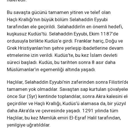
Bu savaşta gücünü tamamen yitiren ve telef olan
Haçlı Krallığı’nın büyük bölüm Selahaddin Eyyubi
tarafından ele geçirildi. Selahaddin’in en önemli hedefi,
kuşkusuz Kudüs’tü. Selahaddin Eyyubi, Ekim 1187’de
ordusuyla birlikte Kudüs’e girdi. Franklar hariç, Doğu ve
Grek Hristiyanları’nın şehre yerleşip ibadetlerine devam
etmelerine izin verildi. Kudüs’te, bu kez İslam devleti
süreci başladı. Kudüs, bu tarihten sonra 8 asır daha
Müslümanlar’ın egemenliği altında yaşadı.
Haçlılar, Selahaddin Eyyubi’nin zaferinden sonra Filistin’d
tamamen yok olmadılar. Savaştan sap kurtulan şövalyele
önce Sur (Syr) kentinde toplandılar, sonra Akra kalesini el
geçirdiler ve Haçlı Krallığı, Kudüs’ü alamasa da, bir yüzyıl
daha Akra’da ve çevresinde yaşadı. 1291 yılında tüm
Haçlılar, bu kez Memlük emiri El-Eşraf Halil tarafından,
yenilgiye uğratıldılar.