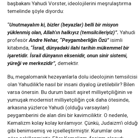
başbakanı Yahudi Vorster, ideolojilerini meşrulaştırma
temelinde şöyle diyordu:
“
Unutmayalım ki, bizler (beyazlar) belli bir misyon
yüklenmiş olan, Allah’ın halkıyız (temsilcileriyiz)”.
Yahudi
profesör
Andre Nehar, “Peygamberliğin Özü”
isimli
kitabında,
“İsrail, dünyadaki ilahi tarihin mükemmel bir
işaretidir. İsrail dünyanın eksenidir, onun sinir sistemi,
yüreği ve merkezidir”,
demektir.
Bu, megalomanik hezeyanlarla dolu ideolojinin temsilcisi
olan Yahudilik’le nasıl bir insani diyalog üretilebilir? Bilen
varsa önersin. Bu durum basit aşiret milliyetçiliğinin ve
yumuşak modernist milliyetçiliğin çok daha ötesinde,
arkasına yüzlerce Yahudi (olduğu varsayılan)
peygamberini de alan dini bir kavimciliktir. O nedenle,
Kemalizm kolay kolay kırılamıyor. Çünkü, Judaizm’i olduğ
gibi benimsemiş ve içselleştirmiştir. Kurumlar ona