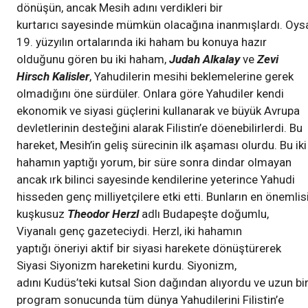
dönüşün, ancak Mesih adını verdikleri bir
kurtarıcı sayesinde mümkün olacağına inanmışlardı. Oys
19. yüzyılın ortalarında iki haham bu konuya hazır
olduğunu gören bu iki haham,
Judah Alkalay
ve
Zevi
Hirsch Kalisler
, Yahudilerin mesihi beklemelerine gerek
olmadığını öne sürdüler. Onlara göre Yahudiler kendi
ekonomik ve siyasi güçlerini kullanarak ve büyük Avrupa
devletlerinin desteğini alarak Filistin’e döenebilirlerdi. Bu
hareket, Mesih’in geliş sürecinin ilk aşaması olurdu. Bu iki
hahamın yaptığı yorum, bir süre sonra dindar olmayan
ancak ırk bilinci sayesinde kendilerine yeterince Yahudi
hisseden genç milliyetçilere etki etti. Bunların en önemlis
kuşkusuz
Theodor Herzl
adlı Budapeşte doğumlu,
Viyanalı genç gazeteciydi. Herzl, iki hahamın
yaptığı öneriyi aktif bir siyasi harekete dönüştürerek
Siyasi Siyonizm hareketini kurdu. Siyonizm,
adını Kudüs’teki kutsal Sion dağından alıyordu ve uzun bi
program sonucunda tüm dünya Yahudilerini Filistin’e