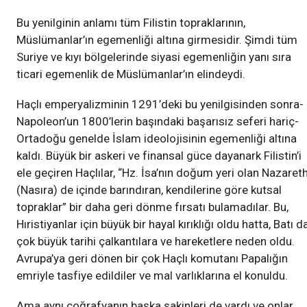
Bu yenilginin anlamı tüm Filistin topraklarının,
Müslümanlar’ın egemenliği altına girmesidir. Şimdi tüm
Suriye ve kıyı bölgelerinde siyasi egemenliğin yanı sıra
ticari egemenlik de Müslümanlar’ın elindeydi.
Haçlı emperyalizminin 1291’deki bu yenilgisinden sonra-
Napoleon’un 1800’lerin başındaki başarısız seferi hariç-
Ortadoğu genelde İslam ideolojisinin egemenliği altına
kaldı. Büyük bir askeri ve finansal güce dayanark Filistin’i
ele geçiren Haçlılar, “Hz. İsa’nın doğum yeri olan Nazareth
(Nasıra) de içinde barındıran, kendilerine göre kutsal
topraklar” bir daha geri dönme fırsatı bulamadılar. Bu,
Hıristiyanlar için büyük bir hayal kırıklığı oldu hatta, Batı d
çok büyük tarihi çalkantılara ve hareketlere neden oldu.
Avrupa’ya geri dönen bir çok Haçlı komutanı Papalığın
emriyle tasfiye edildiler ve mal varlıklarına el konuldu.
Ama aynı coğrafyanın başka sakinleri de vardı ve onlar