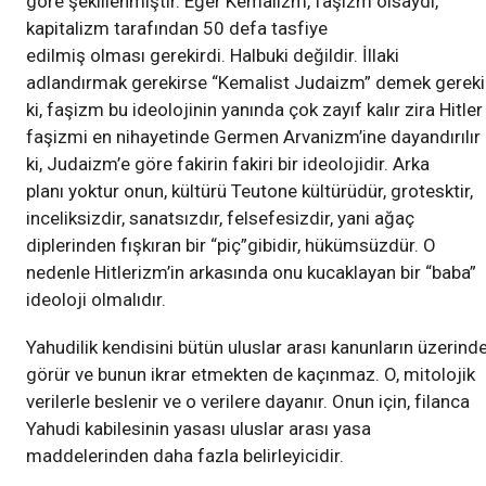
göre şekillenmiştir. Eğer Kemalizm, faşizm olsaydı,
kapitalizm tarafından 50 defa tasfiye
edilmiş olması gerekirdi. Halbuki değildir. İllaki
adlandırmak gerekirse “Kemalist Judaizm” demek gereki
ki, faşizm bu ideolojinin yanında çok zayıf kalır zira Hitler
faşizmi en nihayetinde Germen Arvanizm’ine dayandırılır
ki, Judaizm’e göre fakirin fakiri bir ideolojidir. Arka
planı yoktur onun, kültürü Teutone kültürüdür, grotesktir,
inceliksizdir, sanatsızdır, felsefesizdir, yani ağaç
diplerinden fışkıran bir “piç”gibidir, hükümsüzdür. O
nedenle Hitlerizm’in arkasında onu kucaklayan bir “baba”
ideoloji olmalıdır.
Yahudilik kendisini bütün uluslar arası kanunların üzerind
görür ve bunun ikrar etmekten de kaçınmaz. O, mitolojik
verilerle beslenir ve o verilere dayanır. Onun için, filanca
Yahudi kabilesinin yasası uluslar arası yasa
maddelerinden daha fazla belirleyicidir.