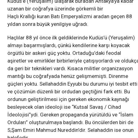
Kudüs’e (Yeruşalim) ulaşarak buradan Antakya’ya kadar
uzanan bir coğrafya üzerinde görkemli bir
Haçlı Krallığı kuran Batı Emperyalizmi aradan geçen 88
yıldan sonra büyük yenilgiye uğradı.
Haçlılar 88 yıl önce ilk geldiklerinde Kudüs’ü (Yeruşalim)
almayı başarmışlardı, çünkü kendilerine karşı koyacak
örgütlü bir askeri güç yoktu. Ortaduğu’daki feodal
aşiretler ve emirlikler birbirleriyle çatışıyorlardı ve oldukç
da geri bir teknikleri vardı. Kısaca militler organizasyon
mantığı bu coğrafyada henüz gelişmemişti. Direnme
güçleri yoktu. Sellahaddin Eyyubi bu durumu iyi tesbit etti
ve çözümün düzenli bir ordudan geçtiğini fark etti. Bu
ordunun geliştirilmesi için gereken ekonomik kaynağı
besleyecek olan ideoloji ise “Kutsal Savaş / Cihad
İdeolojisi”ydi. Gereken propaganda yürütüldü ve “İslam
Orduları” oluşturulmaya başlandı. Bu öncülerden biri de
S,Şam Emiri Mahmud Nureddin’dir. Selahaddin ise onun
halefedir.