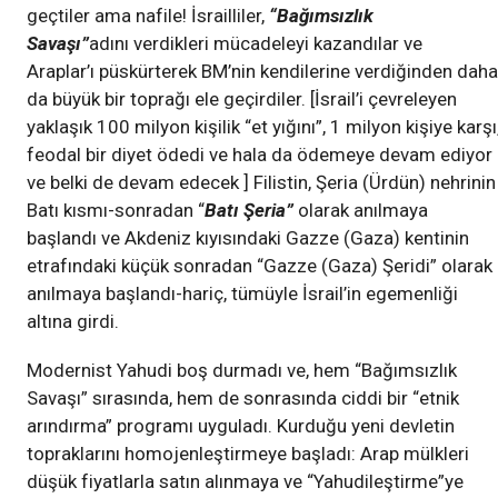
geçtiler ama nafile! İsrailliler,
“Bağımsızlık
Savaşı”
adını verdikleri mücadeleyi kazandılar ve
Araplar’ı püskürterek BM’nin kendilerine verdiğinden daha
da büyük bir toprağı ele geçirdiler. [İsrail’i çevreleyen
yaklaşık 100 milyon kişilik “et yığını”, 1 milyon kişiye karşı
feodal bir diyet ödedi ve hala da ödemeye devam ediyor
ve belki de devam edecek ] Filistin, Şeria (Ürdün) nehrinin
Batı kısmı-sonradan “
Batı Şeria”
olarak anılmaya
başlandı ve Akdeniz kıyısındaki Gazze (Gaza) kentinin
etrafındaki küçük sonradan “Gazze (Gaza) Şeridi” olarak
anılmaya başlandı-hariç, tümüyle İsrail’in egemenliği
altına girdi.
Modernist Yahudi boş durmadı ve, hem “Bağımsızlık
Savaşı” sırasında, hem de sonrasında ciddi bir “etnik
arındırma” programı uyguladı. Kurduğu yeni devletin
topraklarını homojenleştirmeye başladı: Arap mülkleri
düşük fiyatlarla satın alınmaya ve “Yahudileştirme”ye