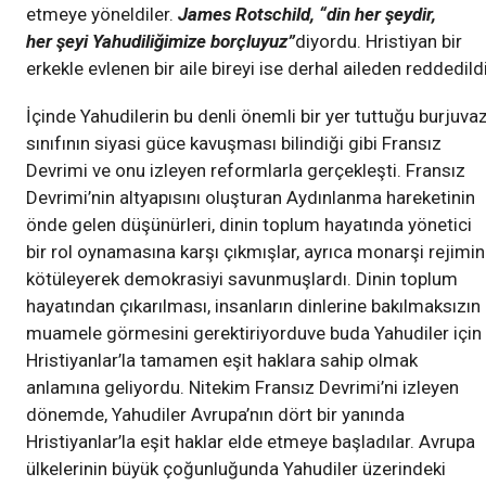
etmeye yöneldiler.
James Rotschild, “din her şeydir,
her şeyi Yahudiliğimize borçluyuz”
diyordu. Hristiyan bir
erkekle evlenen bir aile bireyi ise derhal aileden reddedildi
İçinde Yahudilerin bu denli önemli bir yer tuttuğu burjuvaz
sınıfının siyasi güce kavuşması bilindiği gibi Fransız
Devrimi ve onu izleyen reformlarla gerçekleşti. Fransız
Devrimi’nin altyapısını oluşturan Aydınlanma hareketinin
önde gelen düşünürleri, dinin toplum hayatında yönetici
bir rol oynamasına karşı çıkmışlar, ayrıca monarşi rejimin
kötüleyerek demokrasiyi savunmuşlardı. Dinin toplum
hayatından çıkarılması, insanların dinlerine bakılmaksızın
muamele görmesini gerektiriyorduve buda Yahudiler için
Hristiyanlar’la tamamen eşit haklara sahip olmak
anlamına geliyordu. Nitekim Fransız Devrimi’ni izleyen
dönemde, Yahudiler Avrupa’nın dört bir yanında
Hristiyanlar’la eşit haklar elde etmeye başladılar. Avrupa
ülkelerinin büyük çoğunluğunda Yahudiler üzerindeki