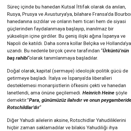
Süreç içinde bu hanedan Kutsal İttifak olarak da anılan,
Rusya, Prusya ve Avusturya’ya, bilahare Fransa’da Bourbo
hanedanına sızdılar ve onların hem ticari hem de siyasi
güçlerinden faydalanmaya başlayıp, inanılmaz bir
yükselişin içine girdiler. Bu geniş ilişki ağına İspanya ve
Napoli de katıldı. Daha sonra kollar Belçika ve Hollanda’ya
uzandı. Bu nedenle birçok çevre tarafından “
Ürküntü’nün
baş rahibi
“olarak tanımlanmaya başladılar.
Doğal olarak, kapital (sermaye) ideolojik-politik gücü de
getirmeye başladı. İtalya ve İspanya’da liberalleri
desteklemesi monarşistlerin öfkesini çekti ve hanedan
lanetlendi, ama önüne geçilemedi.
Heinrich Heine
şöyle
demektir.”
Para, günümüzüz ilahıdır ve onun peygamberid
Rotschildlar’dır
“
Diğer Yahudi ailelerin aksine, Rotschidlar Yahudiliklerini
hiçbir zaman saklamadılar ve bilakis Yahudiliği ihya