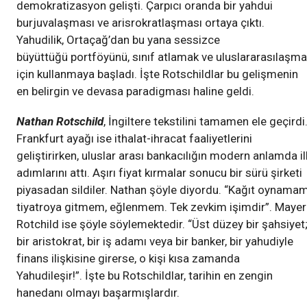
demokratizasyon gelişti. Çarpıcı oranda bir yahdui
burjuvalaşması ve arisrokratlaşması ortaya çıktı.
Yahudilik, Ortaçağ’dan bu yana sessizce
büyüttüğü portföyünü, sınıf atlamak ve uluslararasılaşm
için kullanmaya başladı. İşte Rotschildlar bu gelişmenin
en belirgin ve devasa paradigması haline geldi.
Nathan Rotschild
, İngiltere tekstilini tamamen ele geçirdi
Frankfurt ayağı ise ithalat-ihracat faaliyetlerini
geliştirirken, uluslar arası bankacılığın modern anlamda il
adımlarını attı. Aşırı fiyat kırmalar sonucu bir sürü şirketi
piyasadan sildiler. Nathan şöyle diyordu. “Kağıt oynamam
tiyatroya gitmem, eğlenmem. Tek zevkim işimdir”. Mayer
Rotchild ise şöyle söylemektedir. “Üst düzey bir şahsiyet
bir aristokrat, bir iş adamı veya bir banker, bir yahudiyle
finans ilişkisine girerse, o kişi kısa zamanda
Yahudileşir!”. İşte bu Rotschildlar, tarihin en zengin
hanedanı olmayı başarmışlardır.