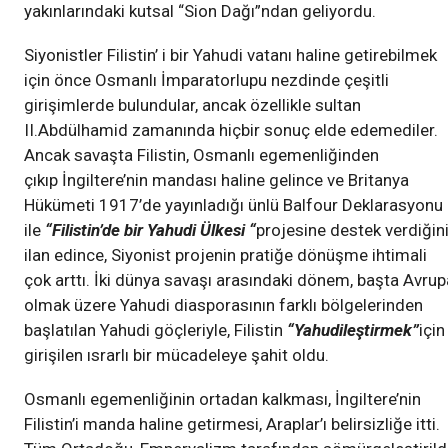
yakınlarındaki kutsal “Sion Dağı”ndan geliyordu.
Siyonistler Filistin’ i bir Yahudi vatanı haline getirebilmek
için önce Osmanlı İmparatorlupu nezdinde çeşitli
girişimlerde bulundular, ancak özellikle sultan
II.Abdülhamid zamanında hiçbir sonuç elde edemediler.
Ancak savaşta Filistin, Osmanlı egemenliğinden
çıkıp İngiltere’nin mandası haline gelince ve Britanya
Hükümeti 1917’de yayınladığı ünlü Balfour Deklarasyonu
ile
“Filistin’de bir Yahudi Ülkesi “
projesine destek verdiğin
ilan edince, Siyonist projenin pratiğe dönüşme ihtimali
çok arttı. İki dünya savaşı arasındaki dönem, başta Avrup
olmak üzere Yahudi diasporasının farklı bölgelerinden
başlatılan Yahudi göçleriyle, Filistin
“Yahudileştirmek”
için
girişilen ısrarlı bir mücadeleye şahit oldu.
Osmanlı egemenliğinin ortadan kalkması, İngiltere’nin
Filistin’i manda haline getirmesi, Araplar’ı belirsizliğe itti.