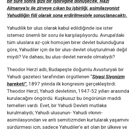
bir süre sonra gizli bir işbirliğine dönüşecek, Nazi
Almanya’sı ile zirveye çıkan bu işbirliği, asimilasyonist
Yahudiliğin fiili olarak sona erdirilmesiyle sonuçlanacaktı.
Yahudilik bir ulus olarak kabul edildiğinde ise ister
istemez önemli bir soru ile karşılaşılıyordu. Avrupa’daki
tüm uluslara az-çok homojen birer devlet bulunduğuna
göre, Yahudiler için de bir ulus-devlet oluşturulmalı değil
miydi? Ve dahası, bu ulus-devlet nerede olmalıydı?
Theodor Herzl adlı, Budapeşte doğumlu Avusturyalı bir
Yahudi gazeteci tarafından örgütlenen “
Siyasi Siyonizm
hareketi”
, 1897 yılında ilk kongresini gerçekleştirdi.
Theodor Herzl, Yahudi devletinin, 1947-52 yılları arasınd
kurulacağını öngördü. Kuşkusuz bu öngörünün maddi
temelleri vardı. Evet, bir Yahudi Devleti mutlaka
kurulmalıydı; Yahudi ulusunun- Yahudi ırkının-
asimilasyondan ve anti semitizmden kurtularak yaşamını
sürdürmesi için, sadece Yahudiler’e ait olan bir ülkeye ve