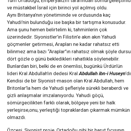
Tüm Ortadoğu, Emperyalizm tarafından sömürgeleştirild
ve müstakbel İsrail için birinci yol açılmış oldu.
Aynı Britanya’nın yönetiminde ve ordusunda kaç
Yahudi’nin bulunduğu ise başka bir tartışma konusudur.
Ama şunu hemen belirtelim ki, tahminlerin çok
üzerindedir. Siyonistler’in Filistin’e akın akın Yahudi
göçmenler getirmesi, Arapları ne kadar rahatsız etti
bilinmez ama bazı “Araplar”ın rahatsız olmak şöyle durs
dört gözle o günü bekledikleri rahatlıkla söylenebilir.
Bunlardan biri, belki de en önemlisi, bugünkü Ürdün’ün
lideri Kral Abdullah’ın dedesi Kral
Abdullah ibn-i Huseyn
’di
Kendisi de bir Siyonist-mason olan Kral Abdullah, hem
Britonlar’la hem de Yahudi şefleriyle sürekli beraberdi ve
gizli anlaşmalar imzalanıyordu. Yahudi göçü,
sömürgecilikten farklı olarak, bölgeye yeni bir halk
yerleşirse,onu, yerleştiği topraklardan çıkarmak mümkün
olmazdı.
Özcesi, Siyonist proje, Ortadoğu gibi bir barut fıçısının