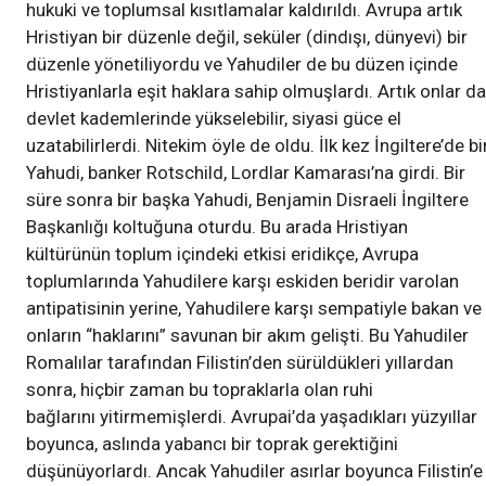
hukuki ve toplumsal kısıtlamalar kaldırıldı. Avrupa artık
Hristiyan bir düzenle değil, seküler (dindışı, dünyevi) bir
düzenle yönetiliyordu ve Yahudiler de bu düzen içinde
Hristiyanlarla eşit haklara sahip olmuşlardı. Artık onlar da
devlet kademlerinde yükselebilir, siyasi güce el
uzatabilirlerdi. Nitekim öyle de oldu. İlk kez İngiltere’de bi
Yahudi, banker Rotschild, Lordlar Kamarası’na girdi. Bir
süre sonra bir başka Yahudi, Benjamin Disraeli İngiltere
Başkanlığı koltuğuna oturdu. Bu arada Hristiyan
kültürünün toplum içindeki etkisi eridikçe, Avrupa
toplumlarında Yahudilere karşı eskiden beridir varolan
antipatisinin yerine, Yahudilere karşı sempatiyle bakan ve
onların “haklarını” savunan bir akım gelişti. Bu Yahudiler
Romalılar tarafından Filistin’den sürüldükleri yıllardan
sonra, hiçbir zaman bu topraklarla olan ruhi
bağlarını yitirmemişlerdi. Avrupai’da yaşadıkları yüzyıllar
boyunca, aslında yabancı bir toprak gerektiğini
düşünüyorlardı. Ancak Yahudiler asırlar boyunca Filistin’e