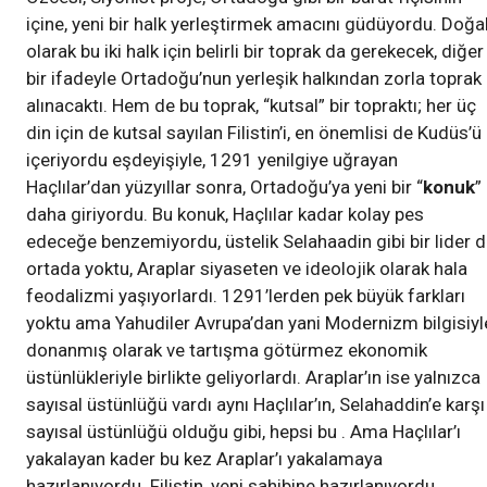
içine, yeni bir halk yerleştirmek amacını güdüyordu. Doğa
olarak bu iki halk için belirli bir toprak da gerekecek, diğer
bir ifadeyle Ortadoğu’nun yerleşik halkından zorla toprak
alınacaktı. Hem de bu toprak, “kutsal” bir topraktı; her üç
din için de kutsal sayılan Filistin’i, en önemlisi de Kudüs’ü
içeriyordu eşdeyişiyle, 1291 yenilgiye uğrayan
Haçlılar’dan yüzyıllar sonra, Ortadoğu’ya yeni bir “
konuk
”
daha giriyordu. Bu konuk, Haçlılar kadar kolay pes
edeceğe benzemiyordu, üstelik Selahaadin gibi bir lider 
ortada yoktu, Araplar siyaseten ve ideolojik olarak hala
feodalizmi yaşıyorlardı. 1291’lerden pek büyük farkları
yoktu ama Yahudiler Avrupa’dan yani Modernizm bilgisiyl
donanmış olarak ve tartışma götürmez ekonomik
üstünlükleriyle birlikte geliyorlardı. Araplar’ın ise yalnızca
sayısal üstünlüğü vardı aynı Haçlılar’ın, Selahaddin’e karşı
sayısal üstünlüğü olduğu gibi, hepsi bu . Ama Haçlılar’ı
yakalayan kader bu kez Araplar’ı yakalamaya
hazırlanıyordu. Filistin, yeni sahibine hazırlanıyordu.