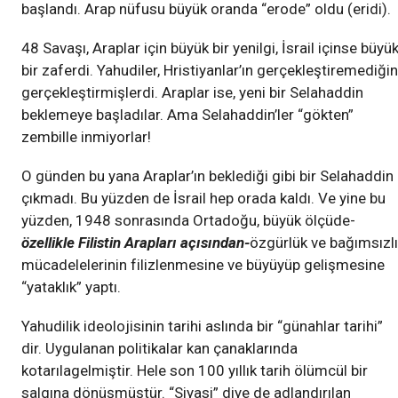
başlandı. Arap nüfusu büyük oranda “erode” oldu (eridi).
48 Savaşı, Araplar için büyük bir yenilgi, İsrail içinse büyü
bir zaferdi. Yahudiler, Hristiyanlar’ın gerçekleştiremediğin
gerçekleştirmişlerdi. Araplar ise, yeni bir Selahaddin
beklemeye başladılar. Ama Selahaddin’ler “gökten”
zembille inmiyorlar!
O günden bu yana Araplar’ın beklediği gibi bir Selahaddin
çıkmadı. Bu yüzden de İsrail hep orada kaldı. Ve yine bu
yüzden, 1948 sonrasında Ortadoğu, büyük ölçüde-
özellikle Filistin
Arapları açısından-
özgürlük ve bağımsızl
mücadelelerinin filizlenmesine ve büyüyüp gelişmesine
“yataklık” yaptı.
Yahudilik ideolojisinin tarihi aslında bir “günahlar tarihi”
dir. Uygulanan politikalar kan çanaklarında
kotarılagelmiştir. Hele son 100 yıllık tarih ölümcül bir
salgına dönüşmüştür. “Siyasi” diye de adlandırılan