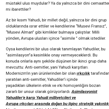
müstakil ulus muydular? Ya da yalnızca bir dini cemaatte
mi ibarettiler?
Az bir kısım Yahudi, bir millet değil, yalnızca bir dini grup
olduklarında ısrar ettiler ve kendilerine “Musevi Fransız”,
“Musevi Alman” gibi kimlikler bulmaya çalıştılar. Milli
yönden, Avrupa ulusları içince “asimile ” olmak istediler.
Oysa kendilerini bir ulus olarak tanımlayan Yahudiler, bu
“asimilasyon”a kesinlikle onay vermeyeceklerdi. Bu
konuda onlarla aynı şekilde düşünen bir ikinci grup daha
mevcuttu: Anti-semitler, yani Yahudi karşıtları.
Modernizm’in yan ürünlerinden bir olan
ırkçılık
tarafında
yaratılan anti-semitler, Yahudiler’i içinde
yaşadıkları ülkelerin etnik ve ırki homojenliğini bozan
zararlı bir unsur olarak görüyorlardı.
Asimilasyonist
Yahudiler’e karşı Yahudi milliyetçileri ve
Avrupa ırkçıları arasında doğan bu ilginç stratejik yakınlık