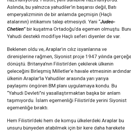
Aslında, bu yalnızca yahudiler’in başarısı değil, Batı
emperyalizminin de bir anlamda geçmişin (Haçlı
atalarının) intikamını talep etmesiydi. Yani “
Judeo-
Chetien”
bir kuşatma Ortadoğu’da egemen olmuştu. Buna
Yahudi destekli modifiye Haçlı seferi diyenler de var.
Beklenen oldu ve, Araplar’ın cılız isyanlarına ve
direnişlerine rağmen, Siyonist proje 1947 yılında gerçeğ
dönüştü. Britanya’nın Filistin’den çekilerek ülkenin
geleceğini Birleşmiş Milletler’e havale etmesinin ardından
ülkenin Araplar’la Yahudiler arasında yarı yarıya
paylaşımı öngören BM planı uygulamaya kondu. Bu
“Yahudi Devleti”ni yasallaştırmaktan başka bir anlam
taşımıyordu. İslam egemenliği Filistin’de yerini Siyonist
egemenliğe bıraktı.
Hem Filistin’deki hem de komşu ülkelerdeki Araplar bu
unsuru bünyeden atabilmek için bir kere daha harekete