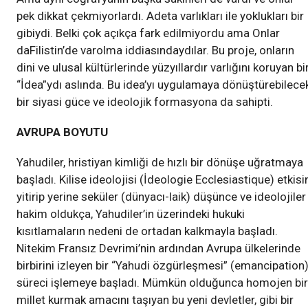
pek dikkat çekmiyorlardı. Adeta varlıkları ile yoklukları bir
gibiydi. Belki çok açıkça fark edilmiyordu ama Onlar
daFilistin’de varolma iddiasındaydılar. Bu proje, onların
dini ve ulusal kültürlerinde yüzyıllardır varlığını koruyan bi
“İdea”ydı aslında. Bu idea’yı uygulamaya dönüştürebilece
bir siyasi güce ve ideolojik formasyona da sahipti.
AVRUPA BOYUTU
Yahudiler, hristiyan kimliği de hızlı bir dönüşe uğratmaya
başladı. Kilise ideolojisi (İdeologie Ecclesiastique) etkisi
yitirip yerine seküler (dünyacı-laik) düşünce ve ideolojiler
hakim oldukça, Yahudiler’in üzerindeki hukuki
kısıtlamaların nedeni de ortadan kalkmayla başladı.
Nitekim Fransız Devrimi’nin ardından Avrupa ülkelerinde
birbirini izleyen bir “Yahudi özgürleşmesi” (emancipation
süreci işlemeye başladı. Mümkün olduğunca homojen bir
millet kurmak amacını taşıyan bu yeni devletler, gibi bir