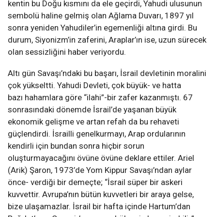
kentin bu Doğu kısmını da ele geçirdi, Yahudi ulusunun
sembolü haline gelmiş olan Ağlama Duvarı, 1897 yıl
sonra yeniden Yahudiler’in egemenliği altına girdi. Bu
durum, Siyonizm’in zaferini, Araplar’ın ise, uzun sürecek
olan sessizliğini haber veriyordu.
Altı gün Savaşı’ndaki bu başarı, İsrail devletinin moralini
çok yükseltti. Yahudi Devleti, çok büyük- ve hatta
bazı hahamlara göre “ilahi”-bir zafer kazanmıştı. 67
sonrasındaki dönemde İsrail’de yaşanan büyük
ekonomik gelişme ve artan refah da bu rehaveti
güçlendirdi. İsrailli genelkurmayı, Arap ordularının
kendirli için bundan sonra hiçbir sorun
oluşturmayacağını övüne övüne deklare ettiler. Ariel
(Arik) Şaron, 1973’de Yom Kippur Savaşı’ndan aylar
önce- verdiği bir demeçte; “İsrail süper bir askeri
kuvvettir. Avrupa’nın bütün kuvvetleri bir araya gelse,
bize ulaşamazlar. İsrail bir hafta içinde Hartum’dan