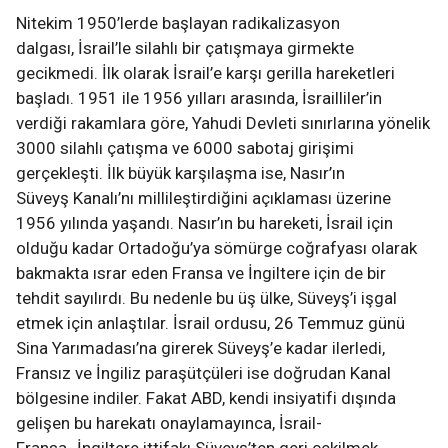
Nitekim 1950’lerde başlayan radikalizasyon
dalgası, İsrail’le silahlı bir çatışmaya girmekte
gecikmedi. İlk olarak İsrail’e karşı gerilla hareketleri
başladı. 1951 ile 1956 yılları arasında, İsrailliler’in
verdiği rakamlara göre, Yahudi Devleti sınırlarına yönelik
3000 silahlı çatışma ve 6000 sabotaj girişimi
gerçekleşti. İlk büyük karşılaşma ise, Nasır’ın
Süveyş Kanalı’nı millileştirdiğini açıklaması üzerine
1956 yılında yaşandı. Nasır’ın bu hareketi, İsrail için
olduğu kadar Ortadoğu’ya sömürge coğrafyası olarak
bakmakta ısrar eden Fransa ve İngiltere için de bir
tehdit sayılırdı. Bu nedenle bu üş ülke, Süveyş’i işgal
etmek için anlaştılar. İsrail ordusu, 26 Temmuz günü
Sina Yarımadası’na girerek Süveyş’e kadar ilerledi,
Fransız ve İngiliz paraşütçüleri ise doğrudan Kanal
bölgesine indiler. Fakat ABD, kendi insiyatifi dışında
gelişen bu harekatı onaylamayınca, İsrail-