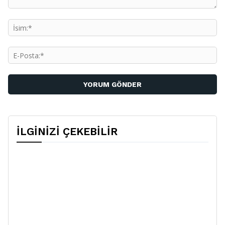
Yorum:
İs
E-
Po
İLGİNİZİ ÇEKEBİLİR