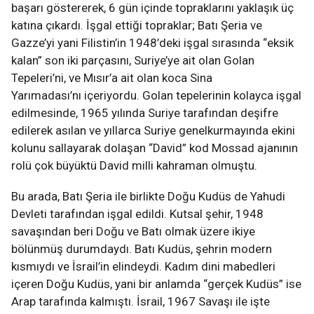
başarı göstererek, 6 gün içinde topraklarını yaklaşık üç
katına çıkardı. İşgal ettiği topraklar; Batı Şeria ve
Gazze’yi yani Filistin’in 1948’deki işgal sırasında “eksik
kalan” son iki parçasını, Suriye’ye ait olan Golan
Tepeleri’ni, ve Mısır’a ait olan koca Sina
Yarımadası’nı içeriyordu. Golan tepelerinin kolayca işgal
edilmesinde, 1965 yılında Suriye tarafından deşifre
edilerek asılan ve yıllarca Suriye genelkurmayında ekini
kolunu sallayarak dolaşan “David” kod Mossad ajanının
rolü çok büyüktü David milli kahraman olmuştu.
Bu arada, Batı Şeria ile birlikte Doğu Kudüs de Yahudi
Devleti tarafından işgal edildi. Kutsal şehir, 1948
savaşından beri Doğu ve Batı olmak üzere ikiye
bölünmüş durumdaydı. Batı Kudüs, şehrin modern
kısmıydı ve İsrail’in elindeydi. Kadım dini mabedleri
içeren Doğu Kudüs, yani bir anlamda “gerçek Kudüs” ise
Arap tarafında kalmıştı. İsrail, 1967 Savaşı ile işte