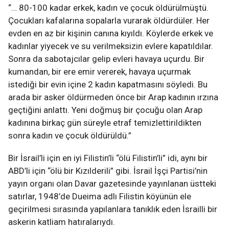
“… 80-100 kadar erkek, kadın ve çocuk öldürülmüştü.
Çocukları kafalarına sopalarla vurarak öldürdüler. Her
evden en az bir kişinin canına kıyıldı. Köylerde erkek ve
kadınlar yiyecek ve su verilmeksizin evlere kapatıldılar.
Sonra da sabotajcılar gelip evleri havaya uçurdu. Bir
kumandan, bir ere emir vererek, havaya uçurmak
istediği bir evin içine 2 kadın kapatmasını söyledi. Bu
arada bir asker öldürmeden önce bir Arap kadının ırzına
geçtiğini anlattı. Yeni doğmuş bir çocuğu olan Arap
kadınına birkaç gün süreyle etraf temizlettirildikten
sonra kadın ve çocuk öldürüldü.”
Bir İsrail’li için en iyi Filistin’li “ölü Filistin’li” idi, aynı bir
ABD’li için “ölü bir Kızılderili” gibi. İsrail İşçi Partisi’nin
yayın organı olan Davar gazetesinde yayınlanan üstteki
satırlar, 1948’de Dueima adlı Filistin köyünün ele
geçirilmesi sırasında yapılanlara tanıklık eden İsrailli bir
askerin katliam hatıralarıydı.