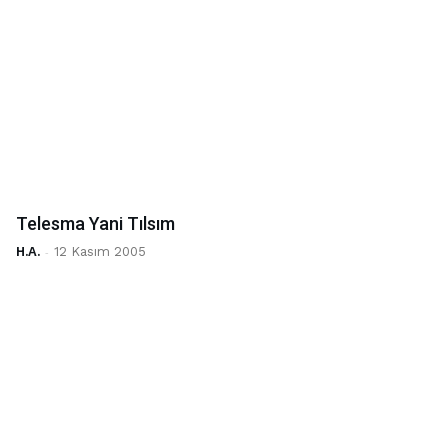
Telesma Yani Tılsım
H.A.
-
12 Kasım 2005