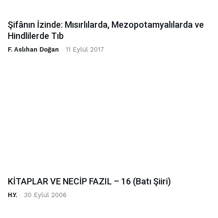
Şifânın İzinde: Mısırlılarda, Mezopotamyalılarda ve
Hindlilerde Tıb
F. Aslıhan Doğan
-
11 Eylül 2017
KİTAPLAR VE NECİP FAZIL – 16 (Batı Şiiri)
H.Y.
-
30 Eylül 2006