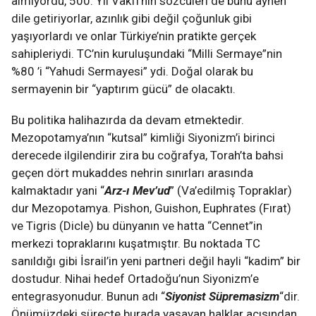
almıyordu, 500. Yıl Vakfı’nın sözcüleri de bunu aynen
dile getiriyorlar, azınlık gibi değil çoğunluk gibi
yaşıyorlardı ve onlar Türkiye’nin pratikte gerçek
sahipleriydi. TC’nin kuruluşundaki “Milli Sermaye”nin
%80 ’i “Yahudi Sermayesi” ydi. Doğal olarak bu
sermayenin bir “yaptırım gücü” de olacaktı.
Bu politika halihazırda da devam etmektedir.
Mezopotamya’nın “kutsal” kimliği Siyonizm’i birinci
derecede ilgilendirir zira bu coğrafya, Torah’ta bahsi
geçen dört mukaddes nehrin sınırları arasında
kalmaktadır yani “
Arz-ı Mev’ud
” (Va’edilmiş Topraklar)
dur Mezopotamya. Pishon, Guishon, Euphrates (Fırat)
ve Tigris (Dicle) bu dünyanın ve hatta “Cennet”in
merkezi topraklarını kuşatmıştır. Bu noktada TC
sanıldığı gibi İsrail’in yeni partneri değil hayli “kadim” bir
dostudur. Nihai hedef Ortadoğu’nun Siyonizm’e
entegrasyonudur. Bunun adı “
Siyonist Süpremasizm
“dir.
Önümüzdeki süreçte burada yaşayan halklar açısından,