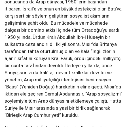
sonucunda da Arap dünyası, 1950’lerin başından
itibaren, İsrail’e ve onun en büyük destekçisi olan Batı’ya
karşı sert bir söylem geliştiren sosyalist akımların
gelişimine şahit oldu. Bu mücadele ve mücahede
dalgası bir domino etkisi içinde tüm Ortadoğu’yu sardı.
1950 yılında, Ürdün Kralı Abdullah İbn-i Hüseyin bir
suikastte cezalandırıldı. İki yıl sonra, Mısır’da Britanya
tarafından tahta oturtulmuş olan ve hala “İngilizler’in
ajanı” sıfatını koruyan Kral Faruk, ordu içindeki milliyetçi
bir cunta tarafından devrildi. İlerleyen yıllarda, önce
Suriye, sonra da Irak’ta, mevcut krallıklar devrildi ve
yönetim, Arap milliyetçiliği ideolojisini benimseyen
“Baas” (Yeniden Doğuş) hareketinin eline geçti. Mısır’da
iktidarı ele geçiren Cemal Abdunnasır. “Arap sosyalizmi”
söylemiyle tüm Arap dünyasını etkilemeye çalıştı. Hatta
Suriye ile Mısır arasında siyasi bir birlik sağlanarak
“Birleşik Arap Cumhuriyeti” kuruldu.