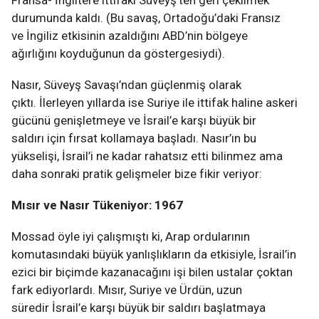
Fransa- İngiltere ittifakı Süveyş’ten geri çekilmek
durumunda kaldı. (Bu savaş, Ortadoğu’daki Fransız
ve İngiliz etkisinin azaldığını ABD’nin bölgeye
ağırlığını koyduğunun da göstergesiydi).
Nasır, Süveyş Savaşı’ndan güçlenmiş olarak
çıktı. İlerleyen yıllarda ise Suriye ile ittifak haline askeri
gücünü genişletmeye ve İsrail’e karşı büyük bir
saldırı için fırsat kollamaya başladı. Nasır’ın bu
yükselişi, İsrail’i ne kadar rahatsız etti bilinmez ama
daha sonraki pratik gelişmeler bize fikir veriyor:
Mısır ve Nasır Tükeniyor: 1967
Mossad öyle iyi çalışmıştı ki, Arap ordularının
komutasındaki büyük yanlışlıkların da etkisiyle, İsrail’in
ezici bir biçimde kazanacağını işi bilen ustalar çoktan
fark ediyorlardı. Mısır, Suriye ve Ürdün, uzun
süredir İsrail’e karşı büyük bir saldırı başlatmaya