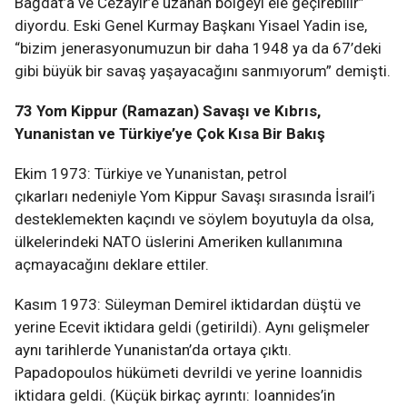
Bağdat’a ve Cezayir’e uzanan bölgeyi ele geçirebilir”
diyordu. Eski Genel Kurmay Başkanı Yisael Yadin ise,
“bizim jenerasyonumuzun bir daha 1948 ya da 67’deki
gibi büyük bir savaş yaşayacağını sanmıyorum” demişti.
73 Yom Kippur (Ramazan) Savaşı ve Kıbrıs,
Yunanistan ve Türkiye’ye Çok Kısa Bir Bakış
Ekim 1973: Türkiye ve Yunanistan, petrol
çıkarları nedeniyle Yom Kippur Savaşı sırasında İsrail’i
desteklemekten kaçındı ve söylem boyutuyla da olsa,
ülkelerindeki NATO üslerini Ameriken kullanımına
açmayacağını deklare ettiler.
Kasım 1973: Süleyman Demirel iktidardan düştü ve
yerine Ecevit iktidara geldi (getirildi). Aynı gelişmeler
aynı tarihlerde Yunanistan’da ortaya çıktı.
Papadopoulos hükümeti devrildi ve yerine Ioannidis
iktidara geldi. (Küçük birkaç ayrıntı: Ioannides’in