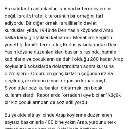
Bu satırlarda anlatılanlar, istisnai bir terör eylemini
değil, İsrail stratejik terörünün bir örneğini tarf
ediyordu. Bir diğer örnek, İsrailliler’in devlet
kurdukları yılda, 1948’de Deir Yasin köyündeki Arap
halka karşı giriştikleri katliamdı. Menahem Begin’in
yönettiği İsrail’li teröristler, Kudüs yakınlarındaki Deir
Yasin köyüne düzenledikleri baskın sırasında, hamile
kadınların ve çocukların da dahil olduğu 280 kadar Arap
köylüsünü sokaklarda dolaştırdıktan sonra kurşuna
dizmişlerdi. Öldürülen genç kızların çoğunun ırzına
geçilmiş, erkeklerin cinsel organları koparılmıştı.
Siyonistler bazı kurbanları öldürmek için bıçak
kullanmışlardı. Raporlarda “ortadan ikiye biçilen” küçük
bir kız çocuklarından da söz ediliyordu.
Bu şekilde altı ay içinde Arap köylerine düzenlenen
sayısız baskınlarla 400 bine yakın Arap, yurdunu terk