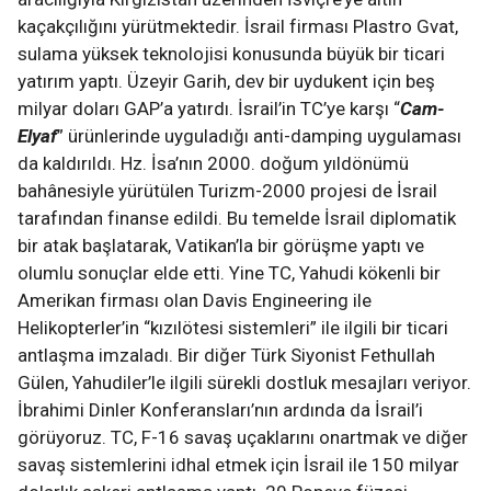
kaçakçılığını yürütmektedir. İsrail firması Plastro Gvat,
sulama yüksek teknolojisi konusunda büyük bir ticari
yatırım yaptı. Üzeyir Garih, dev bir uydukent için beş
milyar doları GAP’a yatırdı. İsrail’in TC’ye karşı “
Cam-
Elyaf
” ürünlerinde uyguladığı anti-damping uygulaması
da kaldırıldı. Hz. İsa’nın 2000. doğum yıldönümü
bahânesiyle yürütülen Turizm-2000 projesi de İsrail
tarafından finanse edildi. Bu temelde İsrail diplomatik
bir atak başlatarak, Vatikan’la bir görüşme yaptı ve
olumlu sonuçlar elde etti. Yine TC, Yahudi kökenli bir
Amerikan firması olan Davis Engineering ile
Helikopterler’in “kızılötesi sistemleri” ile ilgili bir ticari
antlaşma imzaladı. Bir diğer Türk Siyonist Fethullah
Gülen, Yahudiler’le ilgili sürekli dostluk mesajları veriyor.
İbrahimi Dinler Konferansları’nın ardında da İsrail’i
görüyoruz. TC, F-16 savaş uçaklarını onartmak ve diğer
savaş sistemlerini idhal etmek için İsrail ile 150 milyar