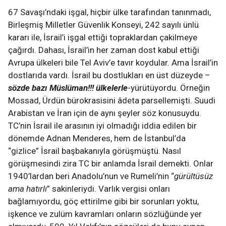
67 Savaşı’ndaki işgal, hiçbir ülke tarafından tanınmadı,
Birleşmiş Milletler Güvenlik Konseyi, 242 sayılı ünlü
kararı ile, İsrail’i işgal ettiği topraklardan çakilmeye
çağırdı. Dahası, İsrail’in her zaman dost kabul ettiği
Avrupa ülkeleri bile Tel Aviv’e tavır koydular. Ama İsrail’in
dostlarıda vardı. İsrail bu dostlukları en üst düzeyde –
sözde bazı Müslüman!!! ülkelerle
-yürütüyordu. Örneğin
Mossad, Ürdün bürokrasisini âdeta parsellemişti. Suudi
Arabistan ve İran için de aynı şeyler söz konusuydu.
TC’nin İsrail ile arasının iyi olmadığı iddia edilen bir
dönemde Adnan Menderes, hem de İstanbul’da
“gizlice” İsrail başbakanıyla görüşmüştü. Nasıl
görüşmesindi zira TC bir anlamda İsrail demekti. Onlar
1940’lardan beri Anadolu’nun ve Rumeli’nin “
gürültüsüz
ama hatırlı
” sakinleriydi. Varlık vergisi onları
bağlamıyordu, göç ettirilme gibi bir sorunları yoktu,
işkence ve zulüm kavramları onların sözlüğünde yer