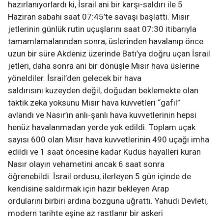
hazırlanıyorlardı ki, İsrail ani bir karşı-saldırı ile 5
Haziran sabahı saat 07:45’te savaşı başlattı. Mısır
jetlerinin günlük rutin uçuşlarını saat 07:30 itibarıyla
tamamlamalarından sonra, üslerinden havalanıp önce
uzun bir süre Akdeniz üzerinde Batı’ya doğru uçan İsrail
jetleri, daha sonra ani bir dönüşle Mısır hava üslerine
yöneldiler. İsrail’den gelecek bir hava
saldırısını kuzeyden değil, doğudan beklemekte olan
taktik zeka yoksunu Mısır hava kuvvetleri “gafil”
avlandı ve Nasır’ın anlı-şanlı hava kuvvetlerinin hepsi
henüz havalanmadan yerde yok edildi. Toplam uçak
sayısı 600 olan Mısır hava kuvvetlerinin 490 uçağı imha
edildi ve 1 saat öncesine kadar Kudüs hayalleri kuran
Nasır olayın vehametini ancak 6 saat sonra
öğrenebildi. İsrail ordusu, ilerleyen 5 gün içinde de
kendisine saldırmak için hazır bekleyen Arap
ordularını birbiri ardına bozguna uğrattı. Yahudi Devleti,
modern tarihte eşine az rastlanır bir askeri