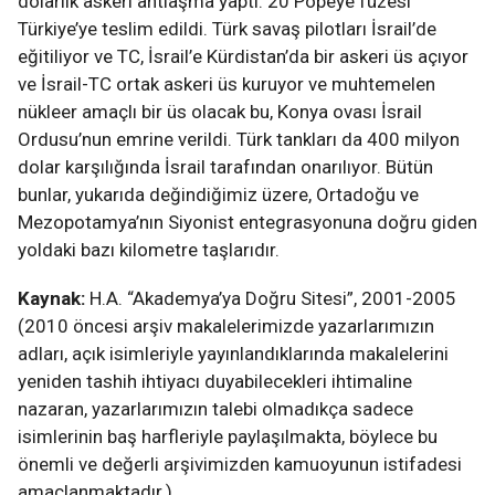
dolarlık askeri antlaşma yaptı. 20 Popeye füzesi
Türkiye’ye teslim edildi. Türk savaş pilotları İsrail’de
eğitiliyor ve TC, İsrail’e Kürdistan’da bir askeri üs açıyor
ve İsrail-TC ortak askeri üs kuruyor ve muhtemelen
nükleer amaçlı bir üs olacak bu, Konya ovası İsrail
Ordusu’nun emrine verildi. Türk tankları da 400 milyon
dolar karşılığında İsrail tarafından onarılıyor. Bütün
bunlar, yukarıda değindiğimiz üzere, Ortadoğu ve
Mezopotamya’nın Siyonist entegrasyonuna doğru giden
yoldaki bazı kilometre taşlarıdır.
Kaynak:
H.A. “Akademya’ya Doğru Sitesi”, 2001-2005
(2010 öncesi arşiv makalelerimizde yazarlarımızın
adları, açık isimleriyle yayınlandıklarında makalelerini
yeniden tashih ihtiyacı duyabilecekleri ihtimaline
nazaran, yazarlarımızın talebi olmadıkça sadece
isimlerinin baş harfleriyle paylaşılmakta, böylece bu
önemli ve değerli arşivimizden kamuoyunun istifadesi
amaçlanmaktadır.)