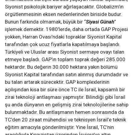
Siyonist psikolojik bariyer ağırlaşacaktır. Globalizm’in
örgütlenmesinin eksen nedenlerinden biriside budur.
Bunun farkında olmamak, büyük bir “
Siyasi Günah
”
işlemek demektir. 1980’lerde, daha ortada GAP Projesi
yokken, Harran Ovası’ndaki topraklar Siyonist Kapital
tarafından çok ucuz fiyatlarla kapatılmaya başlandı.
Türkiyeli ve Uluslar arası Siyonist sermaye ovayı talan
etmeye başladı. GAP’ın toplam toprak değeri 285.000
hektardır. Bu değerin 30.000 hektara yakın bölümü
Siyonist Kapital tarafından satın alınmış durumdadır ve
bu talan artarak sürecektir. GAP komplexlerinin
açılışından kısa bir süre önce TC ile İsrail, kapsamlı bir
zirai teknoloji antlaşması yapmıştır. Bilindiği gibi İsrail
şu anda dünyanın en gelişmiş zirai teknolojilerine sahip
bulunmaktadır. Bu antlaşmanın hemen sonrasında da
TC’den 20 ziraat mühendisi ve teknisyen İsrail’e teknik
eğitim amacıyla gönderilmiştir. Yine İsrail, TC’nin
aracılığıyla Kırgızistan üzerinden İsviçre’ye altın