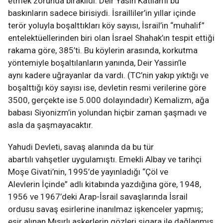
etmek zorunda bırakıldı. Deir Yasin Katliamı bu
baskınların sadece birisiydi. İsrailliler’in yıllar içinde
terör yoluyla boşalttıkları köy sayısı, İsrail’in “muhalif”
entelektüellerinden biri olan İsrael Shahak’ın tespit ettiği
rakama göre, 385’ti. Bu köylerin arasında, korkutma
yöntemiyle boşaltılanların yanında, Deir Yassin’le
aynı kadere uğrayanlar da vardı. (TC’nin yakıp yıktığı ve
boşalttığı köy sayısı ise, devletin resmi verilerine göre
3500, gerçekte ise 5.000 dolayındadır) Kemalizm, ağa
babası Siyonizm’in yolundan hiçbir zaman şaşmadı ve
asla da şaşmayacaktır.
Yahudi Devleti, savaş alanında da bu tür
abartılı vahşetler uygulamıştı. Emekli Albay ve tarihçi
Moşe Givati’nin, 1995’de yayınladığı “Çöl ve
Alevlerin İçinde” adlı kitabında yazdığına göre, 1948,
1956 ve 1967’deki Arap-İsrail savaşlarında İsrail
ordusu savaş esirlerine inanılmaz işkenceler yapmış;
esir alınan Mısırlı askerlerin gözleri sigara ile dağlanmış,