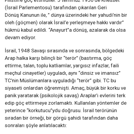
Filistin’e göç ettirildiler. 5 temmuz 1950’de Knesset
(İsrail Parlementosu) tarafından çıkarılan Geri
Dönüş Kanunun ile, ” dünya üzerindeki her yahudi’nin bir
oleh (göçmen) olarak İsrail’e yerleşmeye hakkı vardır”
hükmü kabul edildi. “Anayurt”a dönüş, azalarak da olsa
devam ediyor.
İsrail, 1948 Savaşı sırasında ve sonrasında, bölgedeki
Arap halka karşı bilinçli bir “terör” (bastırma, göç
ettirme, talan, toplu katliamlar, yargısız infazlar, faili
meçhul cinayetler) uyguladı, aynı “dinsiz ve imansız”
TC’nin Müslümanlara uyguladığı “terör” gibi. TC bu
siyaseti onlardan öğrenmişti. Amaç, büyük bir korku ve
panik yaratarak (psikolojik savaş) Araplar’ı evlerini terk
edip göç ettirmeye zorlamaktı. Kullanılan yöntemler de
yeterince “korkutucu”ydu doğrusu. İsrail terörünün
sıradan bir örneği, bir görgü şahidi tarafından daha
sonraları şöyle anlatılacaktı: