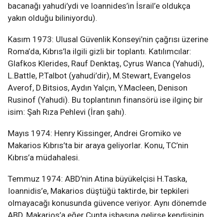
bacanağı yahudi’ydi ve Ioannides’in İsrail’e oldukça
yakın olduğu biliniyordu).
Kasım 1973: Ulusal Güvenlik Konseyi’nin çağrısı üzerine
Roma’da, Kıbrıs’la ilgili gizli bir toplantı. Katılımcılar:
Glafkos Klerides, Rauf Denktaş, Cyrus Wanca (Yahudi),
L.Battle, P.Talbot (yahudi’dir), M.Stewart, Evangelos
Averof, D.Bitsios, Aydın Yalçın, Y.Macleen, Denison
Rusinof (Yahudi). Bu toplantının finansörü ise ilginç bir
isim: Şah Rıza Pehlevi (İran şahı).
Mayıs 1974: Henry Kissinger, Andrei Gromiko ve
Makarios Kıbrıs’ta bir araya geliyorlar. Konu, TC’nin
Kıbrıs’a müdahalesi.
Temmuz 1974: ABD’nin Atina büyükelçisi H.Taska,
Ioannidis’e, Makarios düştüğü taktirde, bir tepkileri
olmayacağı konusunda güvence veriyor. Aynı dönemde
ABD, Makarios’a eğer Cunta işbaşına gelirse kendisinin