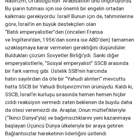
Nasırizm, Ortadoğu’nun “Arabisation”unu öngörüyordu.
Bu şiarın tutması için ise önemli bir engelin ortadan
kalkması gerekiyordu: İsrail! Bunun için de, tahminlerine
göre, İsrail’in en büyük destekçileri olan
“Batılı emperyalistler”den (önceleri Fransa
ve İngiltere’den, 1956’dan sonra ise ABD’den) tamamen
uzaklaşmaya karar vermeleri gerektiğini düşündüler.
Buldukları çözüm Sovyetler Birliği’ydi. Sanki diğer
emperyalistlerle, “Sosyal emperyalist” SSCB arasında
bir fark varmış gibi. Üstelik SSB’nin harcında
hatırı sayılırdan da öte bir “Yahudi alınteri” mevcuttu
hatta SSCB bir Yahudi Bolşevizmi’nin ürünüydü. Kaldı ki,
SSCB, İsrail’in kurluşu sırasında hemen hemen hiçbir
ciddi reaksiyon vermedi zaten beklenen de buydu daha
da ötesi veremezdi de. Araplar, Onun müttefikleriyle
(“İkinci Dünya”yla) ve bağımsızlıklarını yeni kazanmaya
başlayan Üçüncü Dünya ülkeleriyle bir araya getiren
Bağlantısızlar hareketinin liderliğini üstlendi.