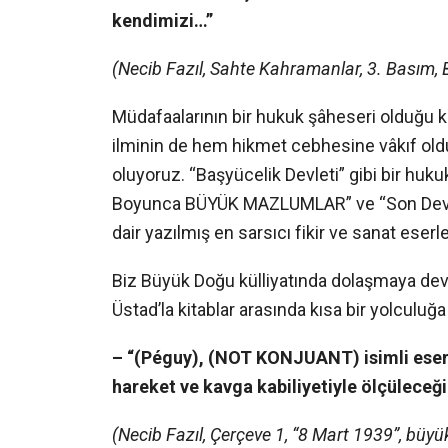
kendimizi…”
(Necib Fazıl, Sahte Kahramanlar, 3. Basım, 
Müdafaalarının bir hukuk şâheseri olduğu kab
ilminin de hem hikmet cebhesine vâkıf old
oluyoruz. “Başyücelik Devleti” gibi bir huku
Boyunca BÜYÜK MAZLUMLAR” ve “Son Devrin
dair yazılmış en sarsıcı fikir ve sanat eserle
Biz Büyük Doğu külliyatında dolaşmaya de
Üstad’la kitablar arasında kısa bir yolculuğa
– “(Péguy), (NOT KONJUANT) isimli eseri
hareket ve kavga kabiliyetiyle ölçüleceğin
(Necib Fazıl, Çerçeve 1, “8 Mart 1939”, büyü