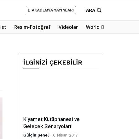
ARA
AKADEMYA YAYINLARI
rist
Resim-Fotoğraf
Videolar
World
İLGİNİZİ ÇEKEBİLİR
Kıyamet Kütüphanesi ve
Gelecek Senaryoları
Gülçin Şenel
-
6 Nisan 2017