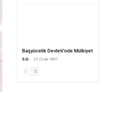
Başyücelik Devleti’nde Mülkiyet
S.D.
-
23 Ocak 1997