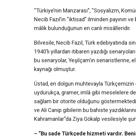
“Türkiye’nin Manzarası”, “Sosyalizm, Komüni
Necib Fazıl’ın “iktisad” ilminden payının ve
mâlik bulunduğunun en canlı misâlleridir.
Bilvesile, Necib Fazıl, Türk edebiyatında sine
1940’lı yıllardan itibaren yazdığı senaryolar
bu senaryolar, Yeşilçam’ın senaristlerine,
kaynağı olmuştur.
Üstad, en dolgun muhtevayla Türkçemizin 
uydurukça, gramer, imlâ gibi meselelere de 
sağlam bir otorite olduğunu göstermektedir.
ve Ali Canip gibilerin bu bahiste yazdıkların
Kahramanlar”da Ziya Gökalp vesilesiyle şunl
– “Bu sade Türkçede hizmeti vardır. Beni