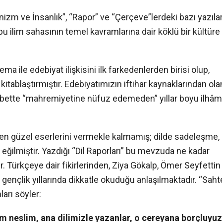
zm ve İnsanlık”, “Rapor” ve “Çerçeve”lerdeki bazı yazılar
 bu ilim sahasının temel kavramlarına dair köklü bir kültüre
ma ile edebiyat ilişkisini ilk farkedenlerden birisi olup,
ı kitablaştırmıştır. Edebiyatımızın iftihar kaynaklarından ola
 elbette “mahremiyetine nüfuz edemeden” yıllar boyu ilhâm
en güzel eserlerini vermekle kalmamış; dilde sadeleşme,
eğilmiştir. Yazdığı “Dil Raporları” bu mevzuda ne kadar
 Türkçeye dair fikirlerinden, Ziya Gökalp, Ömer Seyfettin
ı gençlik yıllarında dikkatle okuduğu anlaşılmaktadır. “Saht
arı söyler:
m neslim, ana dilimizle yazanlar, o cereyana borçluyuz