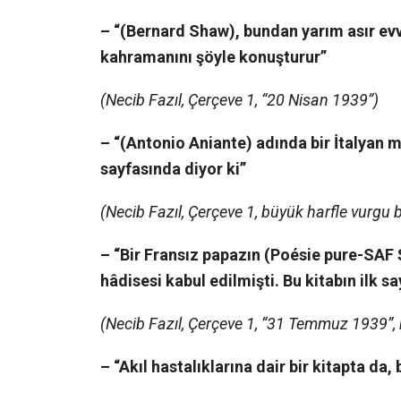
– “(Bernard Shaw), bundan yarım asır evv
kahramanını şöyle konuşturur”
(Necib Fazıl, Çerçeve 1, “20 Nisan 1939”)
– “(Antonio Aniante) adında bir İtalyan 
sayfasında diyor ki”
(Necib Fazıl, Çerçeve 1, büyük harfle vurgu b
– “Bir Fransız papazın (Poésie pure-SAF Ş
hâdisesi kabul edilmişti. Bu kitabın ilk sa
(Necib Fazıl, Çerçeve 1, “31 Temmuz 1939”, 
– “Akıl hastalıklarına dair bir kitapta da