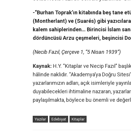
-“Burhan Toprak’ın kitabında beş tane et
(Montherlant) ve (Suarés) gibi yazıcılara
kalem sahiplerinden… Birincisi İslam san
dördüncüsü Arzu çeşmeleri, beşincisi Do
(Necib Fazıl, Çerçeve 1, “5 Nisan 1939”)
Kaynak:
H.Y. “Kitaplar ve Necip Fazıl” baş
hâlinde naklidir. “Akademya’ya Doğru Sites
yazarlarımızın adları, açık isimleriyle yayınl
duyabilecekleri ihtimaline nazaran, yazarla
paylaşılmakta, böylece bu önemli ve değer
Yazılar
Edebiyat
Kitaplar