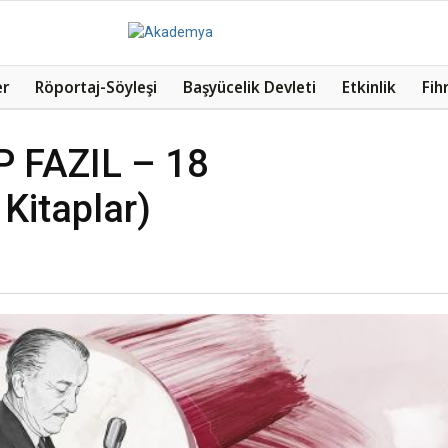
er
Röportaj-Söyleşi
Başyücelik Devleti
Etkinlik
Fih
 FAZIL – 18
Kitaplar)