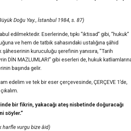
Büyük Doğu Yay., İstanbul 1984, s. 87)
ul edilmektedir. Eserlerinde, tıpkı “iktisad” gibi, “hukuk”
uğuna ve hem de tatbik sahasındaki ustalığına şâhid
k şâheserinin kuruculuğu şerefinin yanısıra, “Tarih
 DİN MAZLUMLARI” gibi eserleri de, hukuk katliamların
rinin başında gelir.
vam edelim ve tek bir eser çerçevesinde, ÇERÇEVE 1’de,
 çıkalım.
nde bir fikrin, yakacağı ateş nisbetinde doğuracağı
i söyler.”
k harfle vurgu bize âid)