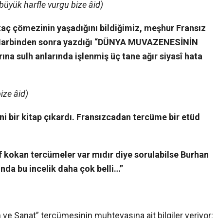
büyük harfle vurgu bize âid)
rkaç çömezinin yaşadığını bildiğimiz, meşhur Fransız
n Harbinden sonra yazdığı “DÜNYA MUVAZENESİNİN
na sulh anlarında işlenmiş üç tane ağır siyasî hata
ize âid)
ni bir kitap çıkardı. Fransızcadan tercüme bir etüd
if kokan tercümeler var mıdır diye sorulabilse Burhan
nda bu incelik daha çok belli…”
n ve Sanat” tercümesinin muhtevasına ait bilgiler veriyor: