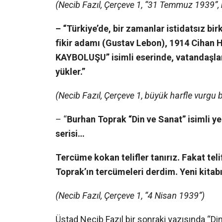
(Necib Fazıl, Çerçeve 1, “31 Temmuz 1939”, 
– “Türkiye’de, bir zamanlar istidatsız bi
fikir adamı (Gustav Lebon), 1914 Ciha
KAYBOLUŞU” isimli eserinde, vatandaşları
yükler.”
(Necib Fazıl, Çerçeve 1, büyük harfle vurgu b
– “
Burhan Toprak “Din ve Sanat” isimli ye
serisi…
Tercüme kokan telifler tanırız. Fakat tel
Toprak’ın tercümeleri derdim. Yeni kitabı
(Necib Fazıl, Çerçeve 1, “4 Nisan 1939”)
Üstad Necib Fazıl bir sonraki yazısında “Di