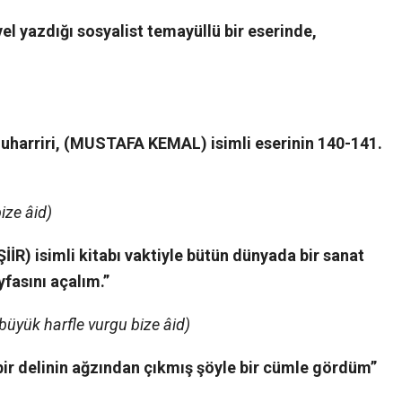
el yazdığı sosyalist temayüllü bir eserinde,
muharriri, (MUSTAFA KEMAL) isimli eserinin 140-141.
ize âid)
İİR) isimli kitabı vaktiyle bütün dünyada bir sanat
yfasını açalım.”
büyük harfle vurgu bize âid)
, bir delinin ağzından çıkmış şöyle bir cümle gördüm”