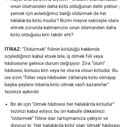
onun ölümünden daha kötü olduğunun delili yoktur-,
yemek için avladığımız balığı öldürmek de her
hâlükârda kötü müdür? Bizim meyve sebzeyle idare
etmek zorunda kalmamızın onun ölümünden daha
kötü olduğunu kim takdir etti?
İTİRAZ:
“Öldürmek” fiilinin kötülüğü hakkında
söylediğinizi kabul etsek bile, iş ölmek fiili veya
hâdisesine gelince durum değişiyor. Zira “ölüm”
hâdisesi, konusu kim veya ne olursa olsun kötüdür. Bu
ise sizin “fiiller veya hâdiseler zâtlarıyla kötü olmayıp
başka şeylere itibarla kötü olmak vasfı kazanırlar”
tezinize aykırıdır.
Bir ân için “ölmek hâdisesi her halükârda kötüdür”
tezinizi kabul ediyor, bu ön-kabulle dikkatinizi
“öldürmek” fiiline dair tartışmamıza çekiyor ve
diyoruz ki: ‘Her halükârda kötü’ olan ‘ölmek’ hâdisesi