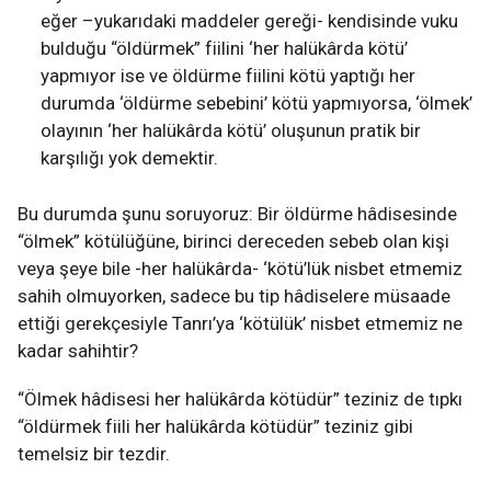
eğer –yukarıdaki maddeler gereği- kendisinde vuku
bulduğu “öldürmek” fiilini ‘her halükârda kötü’
yapmıyor ise ve öldürme fiilini kötü yaptığı her
durumda ‘öldürme sebebini’ kötü yapmıyorsa, ‘ölmek’
olayının ‘her halükârda kötü’ oluşunun pratik bir
karşılığı yok demektir.
Bu durumda şunu soruyoruz: Bir öldürme hâdisesinde
“ölmek” kötülüğüne, birinci dereceden sebeb olan kişi
veya şeye bile -her halükârda- ‘kötü’lük nisbet etmemiz
sahih olmuyorken, sadece bu tip hâdiselere müsaade
ettiği gerekçesiyle Tanrı’ya ‘kötülük’ nisbet etmemiz ne
kadar sahihtir?
“Ölmek hâdisesi her halükârda kötüdür” teziniz de tıpkı
“öldürmek fiili her halükârda kötüdür” teziniz gibi
temelsiz bir tezdir.