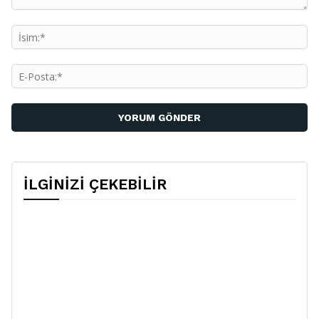
Yorum:
İs
E-
Po
İLGİNİZİ ÇEKEBİLİR