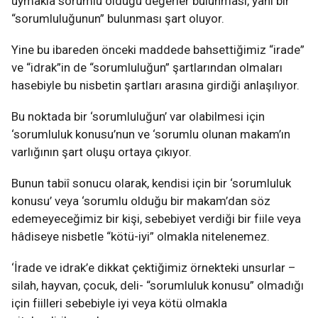
uymakla sorumlu olduğu değerler bulunması, yani bir
“sorumluluğunun” bulunması şart oluyor.
Yine bu ibareden önceki maddede bahsettiğimiz “irade”
ve “idrak”in de “sorumluluğun” şartlarından olmaları
hasebiyle bu nisbetin şartları arasına girdiği anlaşılıyor.
Bu noktada bir ‘sorumluluğun’ var olabilmesi için
‘sorumluluk konusu’nun ve ‘sorumlu olunan makam’ın
varlığının şart oluşu ortaya çıkıyor.
Bunun tabiî sonucu olarak, kendisi için bir ‘sorumluluk
konusu’ veya ‘sorumlu olduğu bir makam’dan söz
edemeyeceğimiz bir kişi, sebebiyet verdiği bir fiile veya
hâdiseye nisbetle “kötü-iyi” olmakla nitelenemez.
‘İrade ve idrak’e dikkat çektiğimiz örnekteki unsurlar –
silah, hayvan, çocuk, deli- “sorumluluk konusu” olmadığı
için fiilleri sebebiyle iyi veya kötü olmakla