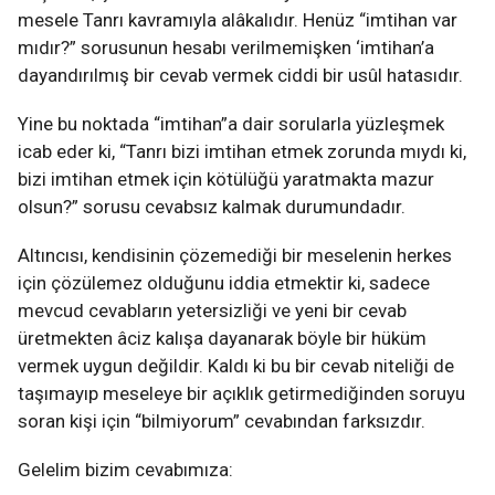
mesele Tanrı kavramıyla alâkalıdır. Henüz “imtihan var
mıdır?” sorusunun hesabı verilmemişken ‘imtihan’a
dayandırılmış bir cevab vermek ciddi bir usûl hatasıdır.
Yine bu noktada “imtihan”a dair sorularla yüzleşmek
icab eder ki, “Tanrı bizi imtihan etmek zorunda mıydı ki,
bizi imtihan etmek için kötülüğü yaratmakta mazur
olsun?” sorusu cevabsız kalmak durumundadır.
Altıncısı, kendisinin çözemediği bir meselenin herkes
için çözülemez olduğunu iddia etmektir ki, sadece
mevcud cevabların yetersizliği ve yeni bir cevab
üretmekten âciz kalışa dayanarak böyle bir hüküm
vermek uygun değildir. Kaldı ki bu bir cevab niteliği de
taşımayıp meseleye bir açıklık getirmediğinden soruyu
soran kişi için “bilmiyorum” cevabından farksızdır.
Gelelim bizim cevabımıza: