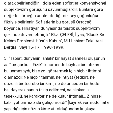
olarak belirlendiğini iddia eden sofistler konvensiyonel
subjektivizm görüşünü savunmuşlardır. Bunlara göre
değerler, örneğin adalet dediğimiz şey çoğunluğun
fikriyle belirlenir. Sofistlerin bu görüşü Ortaçağ
boyunca. Hıristiyan dünyasında teistik subjektivizm
şeklinde devam etmişti.” Bkz: ÇELEBİ, İlyas, “Klasik Bir
Kelâm Problemi: Hüsün-Kubuh”, MÜ İlahiyat Fakültesi
Dergisi, Sayı 16-17; 1998-1999.
5 “Tabiat, dünyanın ‘ahlâkî’ bir hayat sahnesi oluşunun
aslî bir şartıdır. Fizikî fenomende böylesi bir intizam
bulunmasaydı, bize yol göstermek için hiçbir ihtimal
olamazdı: Ne hiçbir tahmin, ne ihtiyat (tedbir), ne
düzenli bir tecrübe birikimi, ne de önceden bir hedef
belirleyerek bunun takip edilmesi, ne alışkanlık
teşekkülü, ne karakter, ne de kültür ihtimali… Zihinsel
kabiliyetlerimiz asla gelişemezdi” [kaynak vermede hata
yapıldığı için sözün kime ait olduğundan kuşkuya