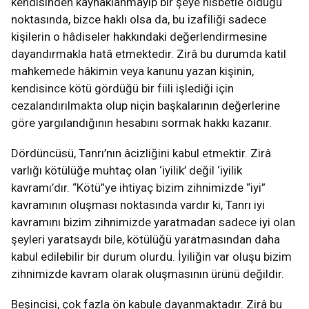
kendisinden kaynaklanmayıp bir şeye nisbetle olduğu
noktasında, bizce haklı olsa da, bu izafîliği sadece
kişilerin o hâdiseler hakkındaki değerlendirmesine
dayandırmakla hatâ etmektedir. Zirâ bu durumda katil
mahkemede hâkimin veya kanunu yazan kişinin,
kendisince kötü gördüğü bir fiili işlediği için
cezalandırılmakta olup niçin başkalarının değerlerine
göre yargılandığının hesabını sormak hakkı kazanır.
Dördüncüsü, Tanrı’nın âcizliğini kabul etmektir. Zirâ
varlığı kötülüğe muhtaç olan ‘iyilik’ değil ‘iyilik
kavramı’dır. “Kötü”ye ihtiyaç bizim zihnimizde “iyi”
kavramının oluşması noktasında vardır ki, Tanrı iyi
kavramını bizim zihnimizde yaratmadan sadece iyi olan
şeyleri yaratsaydı bile, kötülüğü yaratmasından daha
kabul edilebilir bir durum olurdu. İyiliğin var oluşu bizim
zihnimizde kavram olarak oluşmasının ürünü değildir.
Beşincisi, çok fazla ön kabule dayanmaktadır. Zirâ bu