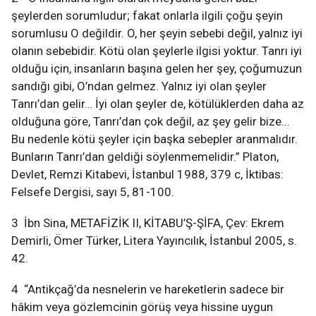
şeylerden sorumludur; fakat onlarla ilgili çoğu şeyin
sorumlusu O değildir. O, her şeyin sebebi değil, yalnız iyi
olanın sebebidir. Kötü olan şeylerle ilgisi yoktur. Tanrı iyi
olduğu için, insanların başına gelen her şey, çoğumuzun
sandığı gibi, O’ndan gelmez. Yalnız iyi olan şeyler
Tanrı’dan gelir… İyi olan şeyler de, kötülüklerden daha az
olduğuna göre, Tanrı’dan çok değil, az şey gelir bize…
Bu nedenle kötü şeyler için başka sebepler aranmalıdır.
Bunların Tanrı’dan geldiği söylenmemelidir.” Platon,
Devlet, Remzi Kitabevi, İstanbul 1988, 379 c, İktibas:
Felsefe Dergisi, sayı 5, 81-100.
3 İbn Sina, METAFİZİK II, KİTABU’Ş-ŞİFA, Çev: Ekrem
Demirli, Ömer Türker, Litera Yayıncılık, İstanbul 2005, s.
42.
4 “Antikçağ’da nesnelerin ve hareketlerin sadece bir
hâkim veya gözlemcinin görüş veya hissine uygun