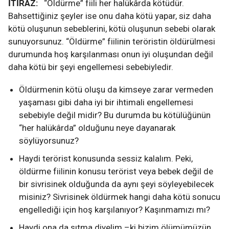
İTİRAZ:
“Öldürme” fiili her halükârda kötüdür.
Bahsettiğiniz şeyler ise onu daha kötü yapar, siz daha
kötü oluşunun sebeblerini, kötü oluşunun sebebi olarak
sunuyorsunuz. “Öldürme” fiilinin teröristin öldürülmesi
durumunda hoş karşılanması onun iyi oluşundan değil
daha kötü bir şeyi engellemesi sebebiyledir.
Öldürmenin kötü oluşu da kimseye zarar vermeden
yaşaması gibi daha iyi bir ihtimali engellemesi
sebebiyle değil midir? Bu durumda bu kötülüğünün
“her halükârda” olduğunu neye dayanarak
söylüyorsunuz?
Haydi terörist konusunda sessiz kalalım. Peki,
öldürme fiilinin konusu terörist veya bebek değil de
bir sivrisinek olduğunda da aynı şeyi söyleyebilecek
misiniz? Sivrisinek öldürmek hangi daha kötü sonucu
engellediği için hoş karşılanıyor? Kaşınmamızı mı?
Haydi ona da sıtma diyelim –ki bizim ölümümüzün