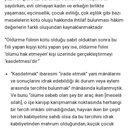
sayılırken, evli olmayan kadın ve erkeğin birlikte
yaşaması, eşcinsellik, çocuk evliliği, çok eşlilik gibi bazı
meselelerin kötü oluşu hakkında ihtilâf bulunması hâkim
değerlerin farklı oluşundan kaynaklanmaktadır.
“Öldürme fiilinin kötü olduğu sabit olduktan sonra bu
fiili yapan kişiyi kötü yapan şey ise, öldürme fiilini
‘ölümü hak etmeyen’ kişi üzerinde gerçekleştirmeyi
‘kasdetmesi’dir.”
“Kasdetmek” ibaresini “irade etmek” yani mânâlarını
ve sonuçlarını idrak edebildiği iki durum veya eylem
arasında tercihte bulunmak” mânâsında kullanmıştık.
Ve bunu “ölüme sebeb olan şey bir araç iken [meselâ
silah], o işe karışıp karışmamak noktasında herhangi
bir tercih imkânı olmadığından, hayvan iken bir çeşit
tercih kabiliyetine sahib olsa da bu tercihini idrak
kabiliyetinden mahrum olduğundan, küçük çocuk