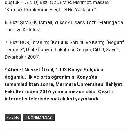
düştük – A.N.Ö] Bkz: ÖZDEMİR, Mehmet, makale:
“Kötülük Problemine Eleştirel Bir Yaklaşım”.
6 Bkz: ŞİMŞEK, İsmail, Yüksek Lisans Tezi: “Platinga’da
Tanrı ve Kötülük”.
7 Bkz: BOR, İbrahim; “Kötülük Sorunu ve Kantçı ‘Negatif
Teodise’”, Dicle İlahiyat Fakültesi Dergisi, Cilt 9, Sayı 1,
Diyarbakır 2007.
* Ahmet Nusret Özdil, 1993 Konya Selçuklu
doğumlu. İlk ve orta öğrenimini Konya’da
tamamladıktan sonra, Marmara Üniversitesi İlahiyat
Fakültesi’nden 2016 yılında mezun oldu. Çeşitli
internet sitelerinde makaleleri yayınlandı.
Felsefe
III.DÖNEM 1.SAYI