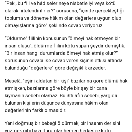
“Peki, bu fiil ve hâdiseler neye nisbetle iyi veya kötü
olarak nitelendirilirler?” sorusuna, “içinde gerçekleştiği
topluma ve döneme hâkim olan değerlere uygun olup
olmayışlarına göre” şeklinde cevab veriyoruz.
“Öldürme” fiilinin konusunun “ölmeyi hak etmeyen bir
insan oluşu”, öldürme fiilini kötü yapan şeydir demiştik.
“Bir insan hangi durumlarda ölmeyi hak etmiş olur?”
sorusunun cevabı ise cevab veren kişinin etkisi altında
bulunduğu “değerlere” göre değişiklik arzeder.
Meselâ, “eşini aldatan bir kişi” bazılarına göre ölümü hak
etmişken, bazılarına göre böyle bir şey bir cana
kıymanın sebebi olamaz. Bu ihtilâfın sebebi, yargıda
bulunan kişilerin düşünce dünyasına hâkim olan
değerlerinin farklı olmasıdır.
Yeni doğmuş bir bebeği öldürmek, bir insanın derisini
yüzmek gibi bazı durumlar hemen herkesçe kötü