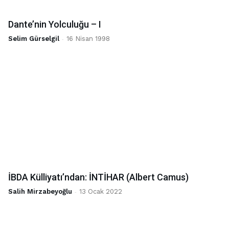
Dante’nin Yolculuğu – I
Selim Gürselgil
-
16 Nisan 1998
İBDA Külliyatı’ndan: İNTİHAR (Albert Camus)
Salih Mirzabeyoğlu
-
13 Ocak 2022