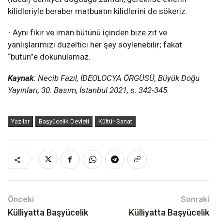
kilidleriyle beraber matbuatın kilidlerini de sökeriz.
Aynı fikir ve iman bütünü içinden bize zıt ve
·
yanlışlarımızı düzeltici her şey söylenebilir; fakat
“bütün”e dokunulamaz.
Kaynak
: Necib Fazıl, İDEOLOCYA ÖRGÜSÜ, Büyük Doğu
Yayınları, 30. Basım, İstanbul 2021, s. 342-345.
Yazılar
Başyücelik Devleti
Kültür-Sanat
Önceki
Sonraki
Külliyatta Başyücelik
Külliyatta Başyücelik