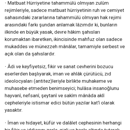
Matbuat Hürriyetine tahammülü olmıyan zulûm
·
rejimleriyle, sadece matbuat hürriyetinin ruh ve cemiyet
sahasındaki zararlarına tahammülü olmıyan hak rejimi
arasındaki farkı şundan anlamak lâzımdır ki, bunların
ilkinde en büyük yasak, devre hâkim şahısları
korumaktan ibaretken, ikincisinde mahfuz olan sadece
mukaddes ve münezzeh mânâlar, tamamiyle serbest ve
açık olan da şahıslardır.
Âdi ve keyfiyetsiz, fikir ve sanat cevherini bozucu
·
eserlerden başlıyarak, iman ve ahlâk çürütücü, zıd
ideolocyaları (antitez)leriyle birlikte muhakeme ve
muhasebe etmeden benimseyici; hulâsa insanoğlunu
hayvanî, nefsanî, şeytanî ve sakîm mânâda aklî
cepheleriyle istismar edici bütün yazılar kat’î olarak
yasaktır.
İman ve hidayet, küfür ve dalâlet cephesinin herhangi
·