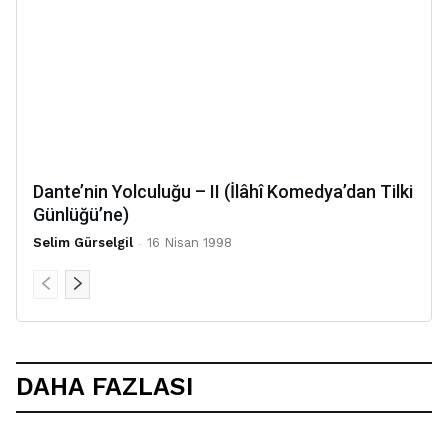
Dante’nin Yolculuğu – II (İlâhî Komedya’dan Tilki
Günlüğü’ne)
Selim Gürselgil
-
16 Nisan 1998
DAHA FAZLASI