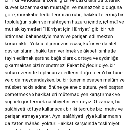
bir fikir ve iddiasını zorla, gizli ve baskı altında tutarak
kuvvet kazanmaktan müstağni ve münezzeh olduğuna
göre, murakabe tedbirlerimizin ruhu, hakikatte ermiş bir
topluluğun sakin ve muhteşem huzuru içinde, içtimaî ve
mutlak kıymetleri “Hürriyet için Hürriyet” gibi bir ruh
istimnası bahanesiyle mahv ve perişan edilmekten
korumaktır. Yoksa ölçümüzün esası, küfür ve dalâlet
davranışlarını, hakkı tam verilmek ve âkıbeti sıhhatle
tayin edilmek şartına bağlı olarak, ortaya ve aydınlığa
çıkarmaktan bizi menetmez. Fakat böyledir diye, bir
sütun üzerinde toplanan adedlerin doğru cem’i bir tane
ve o da meydandayken, bu bir tanenin esasen malûm ve
müsbet hakkı adına, önüne gelene o sütunu yeni baştan
cemetmek ve hakikatleri mütemadiyen karıştırmak ve
şüpheli göstermek salâhiyetini vermeyiz. O zaman, bu
salâhiyeti kötüye kullanacak bir iki tecrübe bizi mahv ve
perişan etmeye yeter. Aynı salâhiyeti iyiye kullanmanın
da zaten mânâsı yoktur. Hakikat karşısında teslimiyet