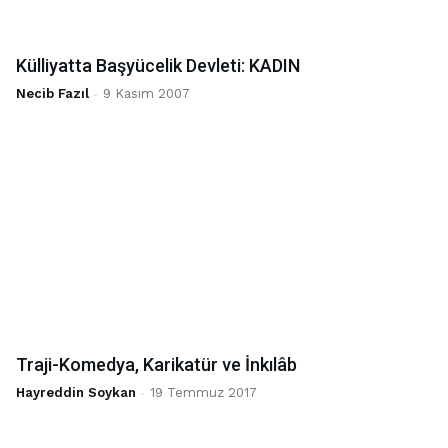
Külliyatta Başyücelik Devleti: KADIN
Necib Fazıl
-
9 Kasım 2007
Traji-Komedya, Karikatür ve İnkılâb
Hayreddin Soykan
-
19 Temmuz 2017