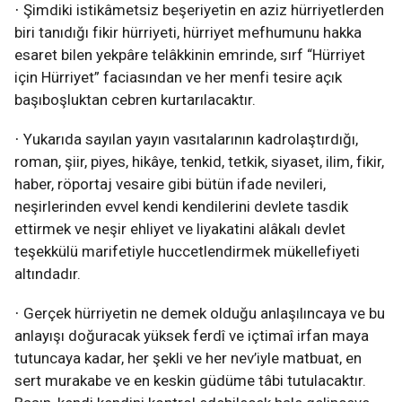
Şimdiki istikâmetsiz beşeriyetin en aziz hürriyetlerden
·
biri tanıdığı fikir hürriyeti, hürriyet mefhumunu hakka
esaret bilen yekpâre telâkkinin emrinde, sırf “Hürriyet
için Hürriyet” faciasından ve her menfi tesire açık
başıboşluktan cebren kurtarılacaktır.
Yukarıda sayılan yayın vasıtalarının kadrolaştırdığı,
·
roman, şiir, piyes, hikâye, tenkid, tetkik, siyaset, ilim, fikir,
haber, röportaj vesaire gibi bütün ifade nevileri,
neşirlerinden evvel kendi kendilerini devlete tasdik
ettirmek ve neşir ehliyet ve liyakatini alâkalı devlet
teşekkülü marifetiyle huccetlendirmek mükellefiyeti
altındadır.
Gerçek hürriyetin ne demek olduğu anlaşılıncaya ve bu
·
anlayışı doğuracak yüksek ferdî ve içtimaî irfan maya
tutuncaya kadar, her şekli ve her nev’iyle matbuat, en
sert murakabe ve en keskin güdüme tâbi tutulacaktır.