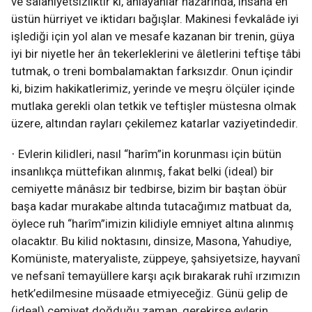
ve salâhiyetsizliktir ki, anlayanlar nazarında, insana en
üstün hürriyet ve iktidarı bağışlar. Makinesi fevkalâde iyi
işlediği için yol alan ve mesafe kazanan bir trenin, güya
iyi bir niyetle her ân tekerleklerini ve âletlerini teftişe tâbi
tutmak, o treni bombalamaktan farksızdır. Onun içindir
ki, bizim hakikatlerimiz, yerinde ve meşru ölçüler içinde
mutlaka gerekli olan tetkik ve teftişler müstesna olmak
üzere, altından rayları çekilemez katarlar vaziyetindedir.
Evlerin kilidleri, nasıl “harîm”in korunması için bütün
·
insanlıkça müttefikan alınmış, fakat belki (ideal) bir
cemiyette mânâsız bir tedbirse, bizim bir baştan öbür
başa kadar murakabe altında tutacağımız matbuat da,
öylece ruh “harîm”imizin kilidiyle emniyet altına alınmış
olacaktır. Bu kilid noktasını, dinsize, Masona, Yahudiye,
Komüniste, materyaliste, züppeye, şahsiyetsize, hayvanî
ve nefsanî temayüllere karşı açık bırakarak ruhî ırzımızın
hetk’edilmesine müsaade etmiyeceğiz. Günü gelip de
(ideal) cemiyet doğduğu zaman, gerekirse evlerin