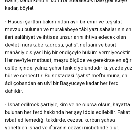
Basın, kendi kendini kontrol edebilecek hale gelinceye
kadar, böyle!..
Hususî şartları bakımından ayrı bir emir ve teşkilât
·
mevzuu bulunan ve murakabeye tâbi yazı sahalarının en
ileri salâhiyet ve ihtisas unsurlarını ihtiva edecek olan
devlet murakabe kadrosu, şahsî, nefsanî ve basit
mânâsiyle siyasî hiç bir endişeyle hüküm vermiyecektir.
Her nev’iyle matbuat, meşru ölçüde ve gerekirse en ağır
üslûp içinde, yalnız şahsî tenkid yolundadır ki, yüzde yüz
hür ve serbesttir. Bu noktadaki “şahs” mefhumuna, en
âdi çobandan en ulvî bir Başyüceye kadar her ferd
dahildir.
İsbat edilmek şartiyle, kim ve ne olursa olsun, hayatta
·
bulunan her ferd hakkında her şey iddia edilebilir. Fakat
isbat edilemediği takdirde, cezası, kurban şahsa
yöneltilen isnad ve iftiranın cezası nisbetinde olur.