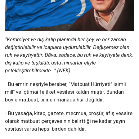
“Kemmiyet ve dış kalıp plânında her şey ve her zaman
değiştirilebilir ve icaplara uydurulabilir. Değişemez olan
ruh ve keyfiyettir. Dâva, sadece, bu ruh ve keyfiyete denk,
dış kalıp ve teşkilâtı, usta mimarlar eliyle
petekleştirebilmekte…” (NFK)
Bu emrin neşriyle beraber, “Matbuat Hürriyeti” isimli
·
millî ve içtimaî felâket vesilesi kaldırılmıştır. Bundan
böyle matbuat, bilinen mânâda hür değildir.
Bu yasağa, kitap, gazete, mecmua, broşür, afiş vesaire
·
olarak matbuat çerçevesinin belirttiği ne kadar yayın
vasıtası varsa hepsi birden dahildir.