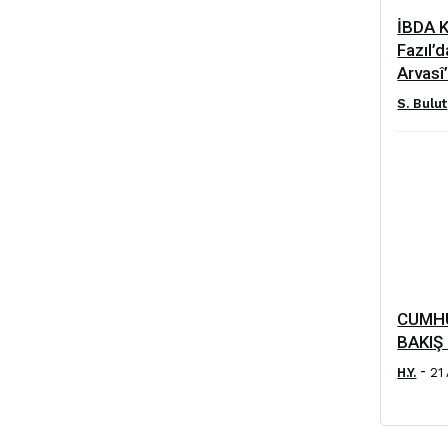
İBDA K
Fazıl’
Arvasî
S. Bulut
CUMHU
BAKIŞ –
-
H.Y.
21