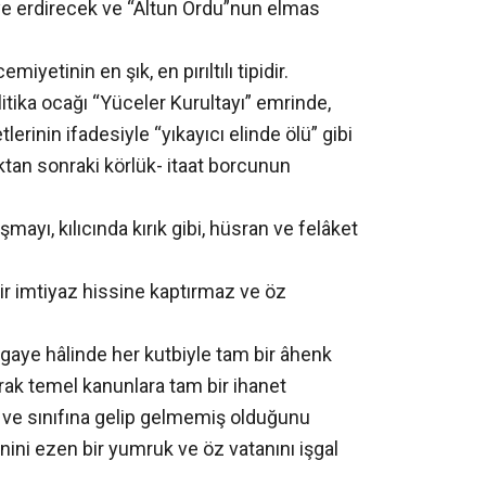
e erdirecek ve “Altun Ordu”nun elmas
etinin en şık, en pırıltılı tipidir.
litika ocağı “Yüceler Kurultayı” emrinde,
erinin ifadesiyle “yıkayıcı elinde ölü” gibi
ktan sonraki körlük- itaat borcunun
mayı, kılıcında kırık gibi, hüsran ve felâket
bir imtiyaz hissine kaptırmaz ve öz
 gaye hâlinde her kutbiyle tam bir âhenk
arak temel kanunlara tam bir ihanet
 ve sınıfına gelip gelmemiş olduğunu
ini ezen bir yumruk ve öz vatanını işgal