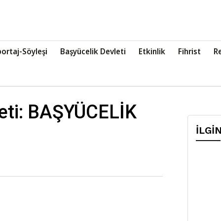
ortaj-Söyleşi
Başyücelik Devleti
Etkinlik
Fihrist
R
leti: BAŞYÜCELİK
İLGİ