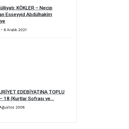
ülliyatı: KÖKLER – Necip
dan Esseyyid Abdülhakîm
’ye
-
6 Aralık 2021
RİYET EDEBİYATINA TOPLU
 18 (Kurtlar Sofrası ve...
 Ağustos 2006