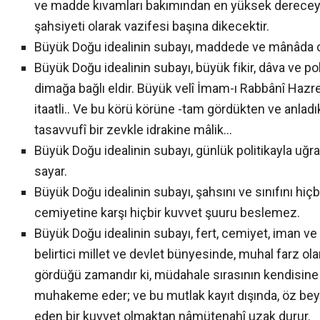
ve madde kıvamları bakımından en yüksek derecey
şahsiyeti olarak vazifesi başına dikecektir.
Büyük Doğu idealinin subayı, maddede ve mânâda cemiy
Büyük Doğu idealinin subayı, büyük fikir, dâva ve po
dimağa bağlı eldir. Büyük velî İmam-ı Rabbânî Hazretl
itaatli.. Ve bu körü körüne -tam gördükten ve anladı
tasavvufî bir zevkle idrakine mâlik…
Büyük Doğu idealinin subayı, günlük politikayla uğraş
sayar.
Büyük Doğu idealinin subayı, şahsını ve sınıfını hiç
cemiyetine karşı hiçbir kuvvet şuuru beslemez.
Büyük Doğu idealinin subayı, fert, cemiyet, iman ve
belirtici millet ve devlet bünyesinde, muhal farz ol
gördüğü zamandır ki, müdahale sırasının kendisine
muhakeme eder; ve bu mutlak kayıt dışında, öz beyn
eden bir kuvvet olmaktan nâmütenahî uzak durur.