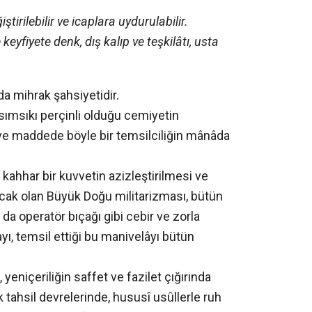
irilebilir ve icaplara uydurulabilir.
eyfiyete denk, dış kalıp ve teşkilâtı, usta
da mihrak şahsiyetidir.
msıkı perçinli olduğu cemiyetin
e maddede böyle bir temsilciliğin mânâda
ahhar bir kuvvetin azizleştirilmesi ve
cak olan Büyük Doğu militarizması, bütün
 da operatör bıçağı gibi cebir ve zorla
yı, temsil ettiği bu manivelâyı bütün
eniçeriliğin saffet ve fazilet çığırında
k tahsil devrelerinde, hususî usûllerle ruh