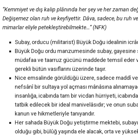
“Kemmiyet ve dış kalıp plânında her şey ve her zaman değişt
Değişemez olan ruh ve keyfiyettir. Dâva, sadece, bu ruh ve k
mimarlar eliyle petekleştirebilmekte…” (NFK)
Subay, orducu (militarist) Büyük Doğu idealinin icrâ
Büyük Doğu ordu manzumesinde subay, gayesine sı
müdafaa ve taarruz gücünü maddede temsil eder v
gerekli bütün vasıflarını üzerinde taşır.
Nice emsalinde görüldüğü üzere, sadece maddî ve k
nefsânî bir sultaya yol açması mânâsına alınamaya
insanlığa, icabında tam bir vicdan hürriyeti, icabında
tatbik edilecek bir ideal manivelâsıdır; ve onun suba
kanun ve hikmetleriyle tanıyandır.
Her sahada Büyük Doğu yetiştirme mektebi, subayı, y
olduğu gibi, bülûğ yaşında ele alacak, orta ve yükse