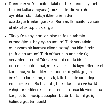
Dönmeler ve Yahudileri takiben, haklarında hiyanet
tabirini kullanamıyacağımız halde, din ve ruh
ayrılıklarından dolayı iklimlerimizden
uzaklaştırılmaları gereken Rumlar, Ermeniler ve sair
ufak-tefek topluluklar gelir.
Türkiye’de sayılarını on binden fazla tahmin
etmediğimiz, böyleyken umumî Türk servetinin
muazzam bir kısmını elinde tuttuğunu bildiğimiz
(nüfusları umumî Türk nüfusunun onbinde üçü,
servetleri umumî Türk servetinin onda biri!!!)
dönmeler, bütün mal, mülk ve her türlü kıymetlerine el
konulmuş ve kendilerine sadece bir yıllık geçim
imkânları bırakılmış olarak, kitle halinde sınır dışı
edileceklerdir. Bu hususta, bu kadar haşin ve hattâ
vahşi farzedilecek bir muamelenin insanlık vicdanına
karşı bütün mucip sebepleri, bütün bir tarihî geliş
halinde gösterilecektir.