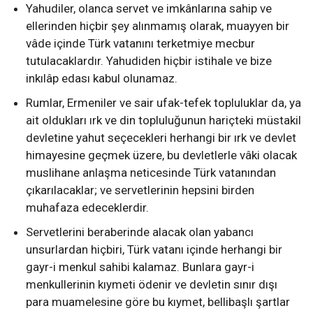
Yahudiler, olanca servet ve imkânlarına sahip ve
ellerinden hiçbir şey alınmamış olarak, muayyen bir
vâde içinde Türk vatanını terketmiye mecbur
tutulacaklardır. Yahudiden hiçbir istihale ve bize
inkılâp edası kabul olunamaz.
Rumlar, Ermeniler ve sair ufak-tefek topluluklar da, ya
ait oldukları ırk ve din topluluğunun hariçteki müstakil
devletine yahut seçecekleri herhangi bir ırk ve devlet
himayesine geçmek üzere, bu devletlerle vâki olacak
muslihane anlaşma neticesinde Türk vatanından
çıkarılacaklar; ve servetlerinin hepsini birden
muhafaza edeceklerdir.
Servetlerini beraberinde alacak olan yabancı
unsurlardan hiçbiri, Türk vatanı içinde herhangi bir
gayr-i menkul sahibi kalamaz. Bunlara gayr-i
menkullerinin kıymeti ödenir ve devletin sınır dışı
para muamelesine göre bu kıymet, bellibaşlı şartlar