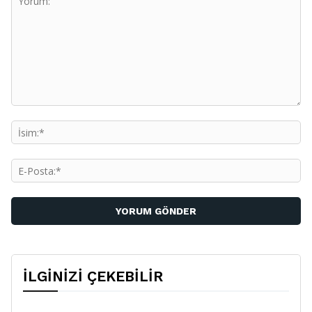
Yorum:
İs
E-
Po
İLGİNİZİ ÇEKEBİLİR