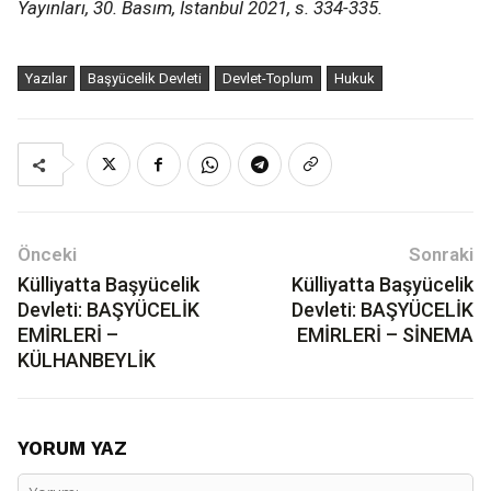
Yayınları, 30. Basım, İstanbul 2021, s. 334-335.
Yazılar
Başyücelik Devleti
Devlet-Toplum
Hukuk
Önceki
Sonraki
Külliyatta Başyücelik
Külliyatta Başyücelik
Devleti: BAŞYÜCELİK
Devleti: BAŞYÜCELİK
EMİRLERİ –
EMİRLERİ – SİNEMA
KÜLHANBEYLİK
YORUM YAZ