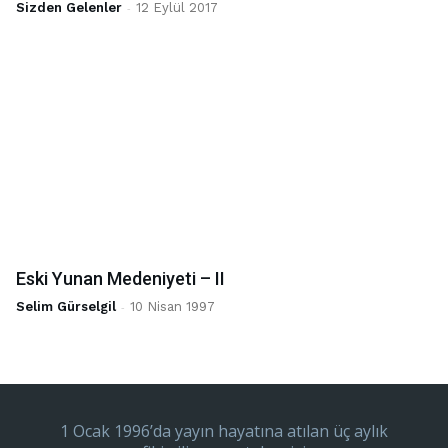
Sizden Gelenler
-
12 Eylül 2017
Eski Yunan Medeniyeti – II
Selim Gürselgil
-
10 Nisan 1997
1 Ocak 1996’da yayın hayatına atılan üç aylık