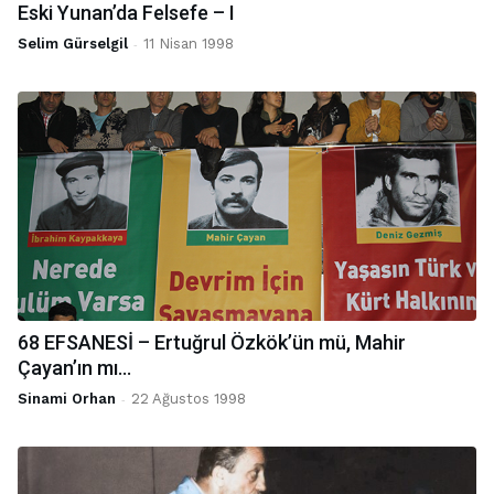
Eski Yunan’da Felsefe – I
Selim Gürselgil
-
11 Nisan 1998
68 EFSANESİ – Ertuğrul Özkök’ün mü, Mahir
Çayan’ın mı...
Sinami Orhan
-
22 Ağustos 1998