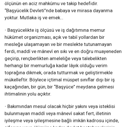
ölçünün en aciz mahkûmu ve takip hedefidir.
“Başyücelik Devleti”nde babaya ve mirasa dayanma
yoktur. Mutlaka iş ve emek…
Başyücelikte iş ölçüsü ve iş dağıtımına memur
·
hükûmet organizması, açık ve tabiî yollardan bir
mesleğe ulaşamayan ve bir meslekte tutunamayan
ferdi, maddî ve mânevî en sıkı ve en doğru muayeneden
geçirip, rençberlikten ameleliğe veya talebelikten
herhangi bir memurluğa kadar lâyık olduğu verim
toprağına dikmek, orada tutturmak ve geliştirmekle
mükelleftir. Böylece içtimaî müspet sınıflar dışı bir iş
kaçağından, bir gün, bir “Başyüce” meydana gelmesi
ihtimalinin yolu açıktır.
Bakımından mesul olacak hiçbir yakını veya isteklisi
·
bulunmayan maddî veya mânevî sakat fert, illetinin
iyileşme veya iyileşmesine bağlı imkân kadrosu içinde,