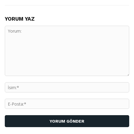
YORUM YAZ
Yorum:
İs
E-
Po