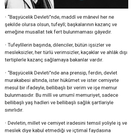
“Başyücelik Devleti”nde, maddî ve mânevî her ne
·
şekilde olursa olsun, tufeylî; başkalarının kazanç ve
emeğine musallat tek fert bulunmaması gâyedir.
Tufeylîlerin başında, dilenciler, bütün işsizler ve
·
mesleksizler, her türlü verimsizler, kaçaklar ve ahlâk dışı
tertiplerle kazanç sağlamaya bakanlar vardır.
“Başyücelik Devleti”nde ana prensip, ferdin, devlet
·
murakabesi altında, ister hükûmet ve ister cemiyete
mesul bir ifadeyle, bellibaşlı bir verim ve işe memur
bulunmasıdır. Bu millî ve umumî memuriyet, sadece
bellibaşlı yaş hadleri ve bellibaşlı sağlık şartlariyle
sınırlıdır.
Devletin, millet ve cemiyet iradesini temsil yoliyle iş ve
·
meslek diye kabul etmediği ve içtimaî faydasına