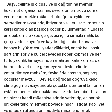
Başyücelikte iş ölçüsü ve iş dağıtımına memur
·
hükûmet organizmasının, evvelâ önlemek ve sonra
verimlendirmekle mükellef olduğu tufeylîler ve
serseriler mevzuunda, ihtiyarlar ve illetliler zümresinin
karşı kutbu olan başıboş çocuk bulunmaktadır. Esasta
ana baba murakabe çerçevesi içine sımsıkı mıhlı, bu
çerçeveden kaydığı ve kaydırıldığı nisbette ana ve
babaya büyük mesuliyetler yükletici, ancak bellibaşlı
şartların zoriyle bu çerçeveden kopar kopmaz ve her
türlü yakınlık himayesinden mahrum kalır kalmaz da
hemen devlet eline geçmeye ve devlet elinde
yetiştirilmeye mahkûm, fevkalâde hassas, başıboş
çocuklar mevzuu… Devlet, doğrudan doğruya kendi
eline geçme vaziyetindeki çocukları, bir taraftan onları
evlât edinecek aile ocaklarına arzederken öbür taraftan
da bizzat kendi müessiselerinde yetiştirip, en parlak
istikbâle takdim etmek; böylece insan, istidat, kabiliyet
ve iş tasarrufunu son haddiyle misallendirmek