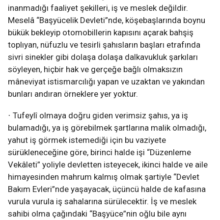
inanmadığı faaliyet şekilleri, iş ve meslek değildir.
Meselâ “Başyücelik Devleti”nde, köşebaşlarında boynu
bükük bekleyip otomobillerin kapısını açarak bahşiş
toplıyan, nüfuzlu ve tesirli şahısların başları etrafında
sivri sinekler gibi dolaşa dolaşa dalkavukluk şarkıları
söyleyen, hiçbir hak ve gerçeğe bağlı olmaksızın
mâneviyat istismarcılığı yapan ve uzaktan ve yakından
bunları andıran örneklere yer yoktur.
Tufeylî olmaya doğru giden verimsiz şahıs, ya iş
·
bulamadığı, ya iş görebilmek şartlarına malik olmadığı,
yahut iş görmek istemediği için bu vaziyete
sürükleneceğine göre, birinci halde işi “Düzenleme
Vekâleti” yoliyle devletten isteyecek, ikinci halde ve aile
himayesinden mahrum kalmış olmak şartiyle “Devlet
Bakım Evleri”nde yaşayacak, üçüncü halde de kafasına
vurula vurula iş sahalarına sürülecektir. İş ve meslek
sahibi olma çağındaki “Başyüce”nin oğlu bile aynı