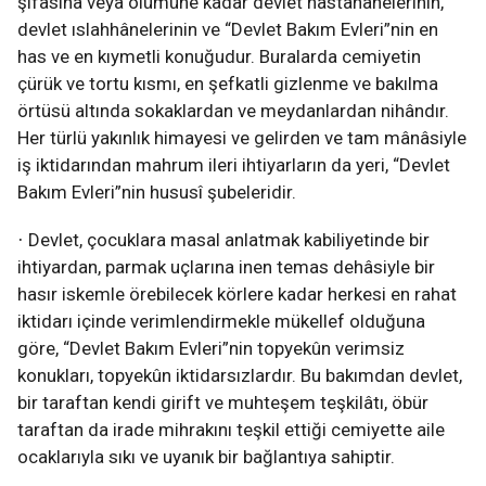
şifasına veya ölümüne kadar devlet hastahanelerinin,
devlet ıslahhânelerinin ve “Devlet Bakım Evleri”nin en
has ve en kıymetli konuğudur. Buralarda cemiyetin
çürük ve tortu kısmı, en şefkatli gizlenme ve bakılma
örtüsü altında sokaklardan ve meydanlardan nihândır.
Her türlü yakınlık himayesi ve gelirden ve tam mânâsiyle
iş iktidarından mahrum ileri ihtiyarların da yeri, “Devlet
Bakım Evleri”nin hususî şubeleridir.
Devlet, çocuklara masal anlatmak kabiliyetinde bir
·
ihtiyardan, parmak uçlarına inen temas dehâsiyle bir
hasır iskemle örebilecek körlere kadar herkesi en rahat
iktidarı içinde verimlendirmekle mükellef olduğuna
göre, “Devlet Bakım Evleri”nin topyekûn verimsiz
konukları, topyekûn iktidarsızlardır. Bu bakımdan devlet,
bir taraftan kendi girift ve muhteşem teşkilâtı, öbür
taraftan da irade mihrakını teşkil ettiği cemiyette aile
ocaklarıyla sıkı ve uyanık bir bağlantıya sahiptir.