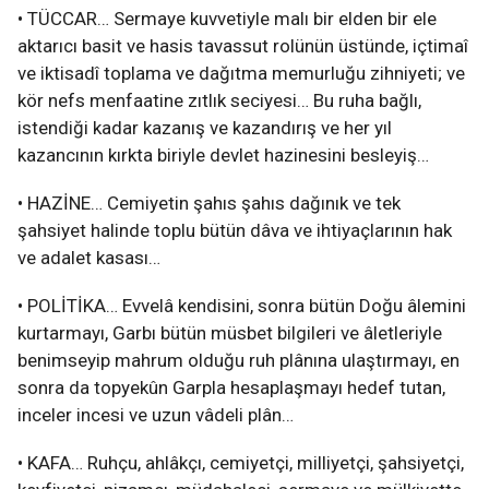
• TÜCCAR… Sermaye kuvvetiyle malı bir elden bir ele
aktarıcı basit ve hasis tavassut rolünün üstünde, içtimaî
ve iktisadî toplama ve dağıtma memurluğu zihniyeti; ve
kör nefs menfaatine zıtlık seciyesi… Bu ruha bağlı,
istendiği kadar kazanış ve kazandırış ve her yıl
kazancının kırkta biriyle devlet hazinesini besleyiş…
• HAZİNE… Cemiyetin şahıs şahıs dağınık ve tek
şahsiyet halinde toplu bütün dâva ve ihtiyaçlarının hak
ve adalet kasası…
• POLİTİKA… Evvelâ kendisini, sonra bütün Doğu âlemini
kurtarmayı, Garbı bütün müsbet bilgileri ve âletleriyle
benimseyip mahrum olduğu ruh plânına ulaştırmayı, en
sonra da topyekûn Garpla hesaplaşmayı hedef tutan,
inceler incesi ve uzun vâdeli plân…
• KAFA… Ruhçu, ahlâkçı, cemiyetçi, milliyetçi, şahsiyetçi,