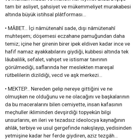
tam bir asliyet, şahsiyet ve mükemmeliyet murakabesi
altında büyük istihsal plâtforması…
• MÂBET… İçi nâmütenahî sade, dışı nâmütenahî
muhteşem; döşemesi eczahane pamuğundan daha
temiz; içine her girenin birer ipek eldiven kadar ince ve
hafif namaz ayakkabılarını giydiği, kubbesi altında tek
lâubalilik, sefalet, vahşet ve istismar tavrının
görülmediği, saflarında her meslekten mareşal
rütbelilerin dizildiği, vecd ve aşk merkezi…
• MEKTEP… Nereden gelip nereye gittiğini ve ne
olmuşken ne olduğunu ve ne olacağını ve başkalarının
da bu maceralarını bilen cemiyette, insan kafasının
meçhuller ikliminden devşirdiği topyekûn bilgi
unsurlarını, en ileri ve tezadsız ideolocya kaynağının
ahlâk, terbiye ve usul gergefinde nakışlayıp, yedisinden
yetmişine kadar her ferde giydiren, aziz tezgâh…