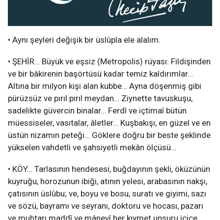
• Aynı şeyleri değişik bir üslûpla ele alalım.
• ŞEHİR… Büyük ve eşsiz (Metropolis) rüyası: Fildişinden
ve bir bâkirenin başörtüsü kadar temiz kaldırımlar…
Altına bir milyon kişi alan kubbe… Ayna döşenmiş gibi
pürüzsüz ve pırıl pırıl meydan… Ziynette tavuskuşu,
sadelikte güvercin binalar… Ferdî ve içtimaî bütün
müessiseler, vasıtalar, âletler… Kuşbakışı, en güzel ve en
üstün nizamın peteği… Göklere doğru bir beste şeklinde
yükselen vahdetli ve şahsiyetli mekân ölçüsü…
• KÖY… Tarlasının hendesesi, buğdayının şekli, öküzünün
kuyruğu, horozunun ibiği, atının yelesi, arabasının nakşı,
çatısının üslûbu; ve, boyu ve bosu, suratı ve giyimi, sazı
ve sözü, bayramı ve seyranı, doktoru ve hocası, pazarı
ve muhtarı maddî ve mânevî her kıymet unsuru içiçe