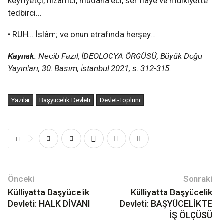
keyfiyetçi, nizamcı, müdahaleci, sermaye ve mülkiyette
tedbirci…
• RUH… İslâm; ve onun etrafında herşey…
Kaynak
: Necib Fazıl, İDEOLOCYA ÖRGÜSÜ, Büyük Doğu
Yayınları, 30. Basım, İstanbul 2021, s. 312-315.
Yazılar
Başyücelik Devleti
Devlet-Toplum
Önceki
Sonraki
Külliyatta Başyücelik
Külliyatta Başyücelik
Devleti: HALK DİVANI
Devleti: BAŞYÜCELİKTE
İŞ ÖLÇÜSÜ