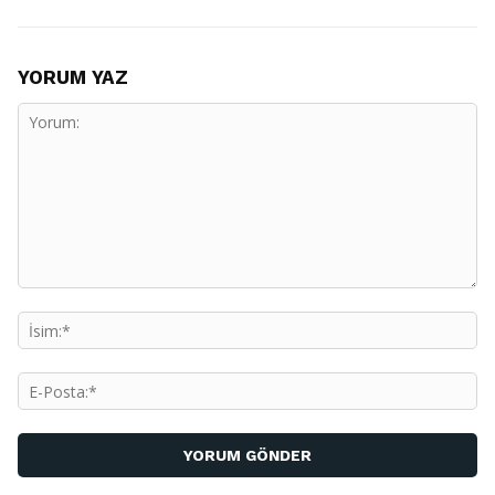
YORUM YAZ
Yorum:
İs
E-
Po