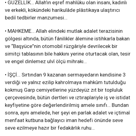
• GÜZELLİK… Allah’ın eşref mahlûku olan insanı, kadınlı
ve erkekli, kökündeki harikulâde plâstikaya ulaştırıcı
bediî tedbirler manzumesi…
• MAHKEME… Allah elindeki mutlak adalet terazisinin
gölgesi altında, bütün fânilikler âlemine istihkarla bakan
ve “Başyüce”nin otomobil rüzgâriyle devrilecek bir
simitçi tablasının bile hakkını yerine oturtacak olan, tesir
ve engel dinlemez ulvî ölçü mihrakı…
• İŞÇİ… Sırtından 9 kazanan sermayedarın kendisine 3
verdiği ve yalnız ezilip kahrolmaya mahkûm tutulduğu
kokmuş Garp cemiyetlerine yüzdeyüz zıt bir topluluk
çerçevesinde, bütün dertleri ve ıztıraplariyle iş ve istidat
keyfiyetine göre değerlendirilmiş amele sınıfı… Bundan
sonra, aynı amelede, her şeyi en parlak adalet ve içtimaî
menfaat kutbuna bağlayıcı iman hedefi önünde seve
seve ezilmeye hazır bir fedakârlık ruhu…