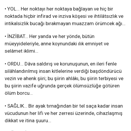
• YOL… Her noktayı her noktaya bağlayan ve hiç bir
noktada hiçbir infirad ve inziva köşesi ve ihtilâtsızlık ve
intikalsizlik bucağı bırakmayan muazzam örümcek ağı…
• İNZİBAT… Her yanda ve her yönde, bütün
müeyyideleriyle, anne koynundaki ılık emniyet ve
selâmet iklimi…
• ORDU… Dâva saldırış ve korunuşunun, en ileri fenle
silâhlandırılmış insan kitlelerine verdiği başdöndürücü
vezin ve ahenk şiiri; bu şiirin ahlâkı, bu şiirin terbiyesi ve
bu şiirin vazife uğrunda gerçek ölümsüzlüğe götüren
ölüm borcu…
• SAĞLIK… Bir ayak tırnağından bir tel saça kadar insan
vücudunun her lifi ve her zerresi üzerinde, cihazlaşmış
dikkat ve itina şuuru…