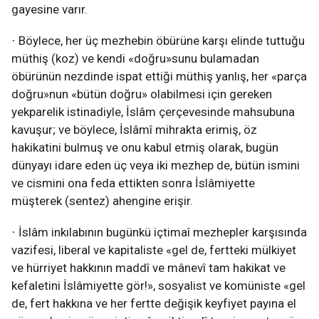
gayesine varır.
Böylece, her üç mezhebin öbürüne karşı elinde tuttuğu
·
müthiş (koz) ve kendi «doğru»sunu bulamadan
öbürünün nezdinde ispat ettiği müthiş yanlış, her «parça
doğru»nun «bütün doğru» olabilmesi için gereken
yekparelik istinadiyle, İslâm çerçevesinde mahsubuna
kavuşur; ve böylece, İslâmî mihrakta erimiş, öz
hakikatini bulmuş ve onu kabul etmiş olarak, bugün
dünyayı idare eden üç veya iki mezhep de, bütün ismini
ve cismini ona feda ettikten sonra İslâmiyette
müşterek (sentez) ahengine erişir.
İslâm inkılabının bugünkü içtimaî mezhepler karşısında
·
vazifesi, liberal ve kapitaliste «gel de, fertteki mülkiyet
ve hürriyet hakkının maddî ve mânevî tam hakikat ve
kefaletini İslâmiyette gör!», sosyalist ve komüniste «gel
de, fert hakkına ve her fertte değişik keyfiyet payına el