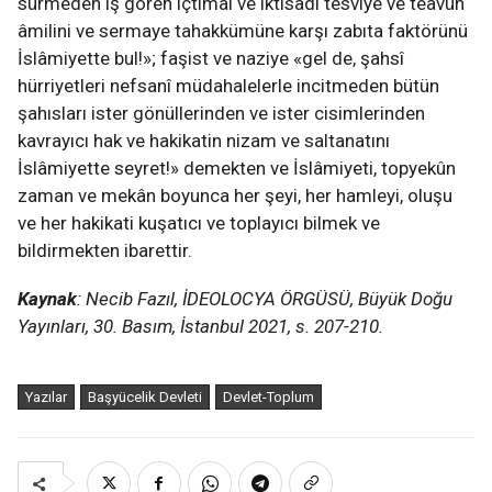
sürmeden iş gören içtimaî ve iktisadî tesviye ve teavün
âmilini ve sermaye tahakkümüne karşı zabıta faktörünü
İslâmiyette bul!»; faşist ve naziye «gel de, şahsî
hürriyetleri nefsanî müdahalelerle incitmeden bütün
şahısları ister gönüllerinden ve ister cisimlerinden
kavrayıcı hak ve hakikatin nizam ve saltanatını
İslâmiyette seyret!» demekten ve İslâmiyeti, topyekûn
zaman ve mekân boyunca her şeyi, her hamleyi, oluşu
ve her hakikati kuşatıcı ve toplayıcı bilmek ve
bildirmekten ibarettir.
Kaynak
: Necib Fazıl, İDEOLOCYA ÖRGÜSÜ, Büyük Doğu
Yayınları, 30. Basım, İstanbul 2021, s. 207-210.
Yazılar
Başyücelik Devleti
Devlet-Toplum