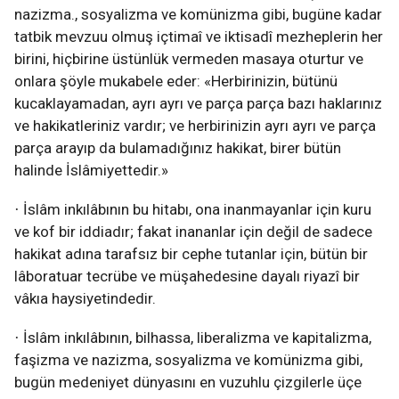
nazizma., sosyalizma ve komünizma gibi, bugüne kadar
tatbik mevzuu olmuş içtimaî ve iktisadî mezheplerin her
birini, hiçbirine üstünlük vermeden masaya oturtur ve
onlara şöyle mukabele eder: «Herbirinizin, bütünü
kucaklayamadan, ayrı ayrı ve parça parça bazı haklarınız
ve hakikatleriniz vardır; ve herbirinizin ayrı ayrı ve parça
parça arayıp da bulamadığınız hakikat, birer bütün
halinde İslâmiyettedir.»
İslâm inkılâbının bu hitabı, ona inanmayanlar için kuru
·
ve kof bir iddiadır; fakat inananlar için değil de sadece
hakikat adına tarafsız bir cephe tutanlar için, bütün bir
lâboratuar tecrübe ve müşahedesine dayalı riyazî bir
vâkıa haysiyetindedir.
İslâm inkılâbının, bilhassa, liberalizma ve kapitalizma,
·
faşizma ve nazizma, sosyalizma ve komünizma gibi,
bugün medeniyet dünyasını en vuzuhlu çizgilerle üçe