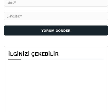
İs
E-
Po
İLGİNİZİ ÇEKEBİLİR