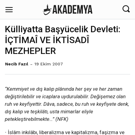
Külliyatta Başyücelik Devleti:
İÇTİMAÎ VE İKTİSADÎ
MEZHEPLER
19 Ekim 2007
Necib Fazıl
“Kemmiyet ve dış kalıp plânında her şey ve her zaman
değiştirilebilir ve icaplara uydurulabilir. Değişemez olan
ruh ve keyfiyettir. Dâva, sadece, bu ruh ve keyfiyete denk,
dış kalıp ve teşkilâtı, usta mimarlar eliyle
petekleştirebilmekte…” (NFK)
İslâm inkılâbı, liberalizma ve kapitalizma, faşizma ve
·