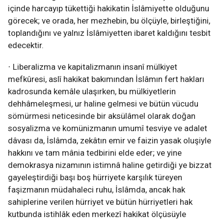
içinde harcayıp tükettiği hakikatin İslâmiyette olduğunu
görecek; ve orada, her mezhebin, bu ölçüyle, birleştiğini,
toplandığını ve yalnız İslâmiyetten ibaret kaldığını tesbit
edecektir.
Liberalizma ve kapitalizmanın insanî mülkiyet
·
mefkûresi, aslî hakikat bakımından İslâmın fert hakları
kadrosunda kemâle ulaşırken, bu mülkiyetlerin
dehhâmeleşmesi, ur haline gelmesi ve bütün vücudu
sömürmesi neticesinde bir aksülâmel olarak doğan
sosyalizma ve komünizmanın umumî tesviye ve adalet
dâvası da, İslâmda, zekâtın emir ve faizin yasak oluşiyle
hakkını ve tam mânia tedbirini elde eder; ve yine
demokrasya nizamının istimnâ haline getirdiği ye bizzat
gayeleştirdiği başı boş hürriyete karşılık türeyen
faşizmanın müdahaleci ruhu, İslâmda, ancak hak
sahiplerine verilen hürriyet ve bütün hürriyetleri hak
kutbunda istihlâk eden merkezî hakikat ölçüsüyle