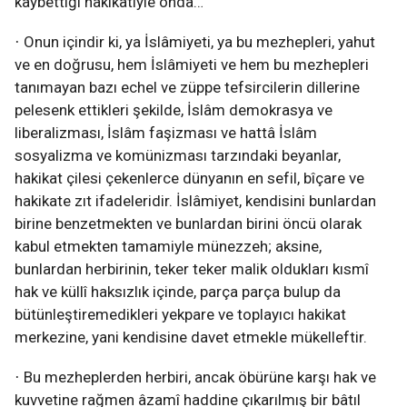
kaybettiği hakikatiyle onda…
Onun içindir ki, ya İslâmiyeti, ya bu mezhepleri, yahut
·
ve en doğrusu, hem İslâmiyeti ve hem bu mezhepleri
tanımayan bazı echel ve züppe tefsircilerin dillerine
pelesenk ettikleri şekilde, İslâm demokrasya ve
liberalizması, İslâm faşizması ve hattâ İslâm
sosyalizma ve komünizması tarzındaki beyanlar,
hakikat çilesi çekenlerce dünyanın en sefil, bîçare ve
hakikate zıt ifadeleridir. İslâmiyet, kendisini bunlardan
birine benzetmekten ve bunlardan birini öncü olarak
kabul etmekten tamamiyle münezzeh; aksine,
bunlardan herbirinin, teker teker malik oldukları kısmî
hak ve küllî haksızlık içinde, parça parça bulup da
bütünleştiremedikleri yekpare ve toplayıcı hakikat
merkezine, yani kendisine davet etmekle mükelleftir.
Bu mezheplerden herbiri, ancak öbürüne karşı hak ve
·
kuvvetine rağmen âzamî haddine çıkarılmış bir bâtıl