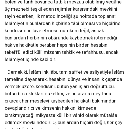
bölen ve tarih boyunca tatbik mevzuu olabilmiş yegâne
üç mezhebi teşkil eden rejimler karşısındaki mevkiini
tayin ederken, ilk metod inceliği şu noktada toplanır:
İslâmiyetin bunlardan hiçbirine tâbi olması ve hiçbirine
kendi ismini ilâve etmesi mümkün değil; ancak
bunlardan herbirinin öbüründe kaybetmek istemediği
hak ve hakikatle beraber hepsinin birden hesabını
tekeffül edici küllî mizanın tahkik ve tefahhusu, ancak
İslâmiyet içinde kabildir.
Demek ki, İslâm inkılâbı, tam saffet ve asliyetiyle İslâm
·
temeline dayanarak, hesabını dünya ve insanlık çapında
vermek üzere, kendisini, bütün yanlışları doğrultucu,
bütün bozuklukları düzeltici; ve bu arada meydana
çıkacak her meseleyi kaybedilen hakikati bakımından
cevaplandırıcı ve kimsenin hakkını kimsede
bırakmıyacağı mikyasta küllî bir vâhid olarak mütalâa
edilmek mevkiindedir. O, bunlardan hiçbiri değil, her şey