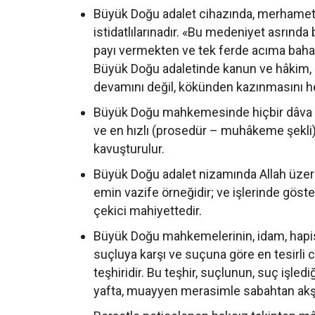
Büyük Doğu adalet cihazında, merhamet 
istidatlılarınadır. «Bu medeniyet asrında
payı vermekten ve tek ferde acıma bahan
Büyük Doğu adaletinde kanun ve hâkim, bo
devamını değil, kökünden kazınmasını he
Büyük Doğu mahkemesinde hiçbir dâva
ve en hızlı (prosedür – muhâkeme şekli) 
kavuşturulur.
Büyük Doğu adalet nizamında Allah üzeri
emin vazife örneğidir; ve işlerinde gös
çekici mahiyettedir.
Büyük Doğu mahkemelerinin, idam, hapis,
suçluya karşı ve suçuna göre en tesirl
teşhiridir. Bu teşhir, suçlunun, suç işl
yafta, muayyen merasimle sabahtan akşa