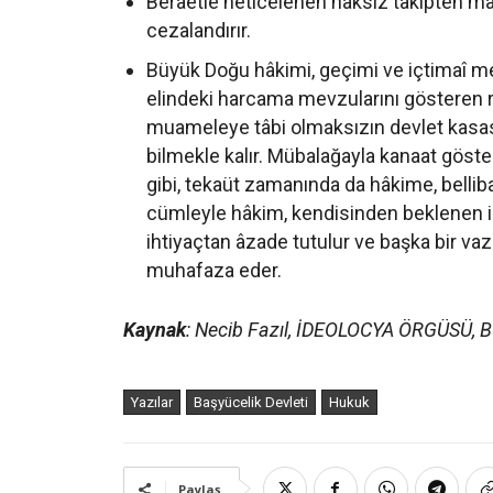
Beraetle neticelenen haksız takipten mân
cezalandırır.
Büyük Doğu hâkimi, geçimi ve içtimaî mev
elindeki harcama mevzularını gösteren 
muameleye tâbi olmaksızın devlet kasas
bilmekle kalır. Mübalağayla kanaat gös
gibi, tekaüt zamanında da hâkime, bellibaş
cümleyle hâkim, kendisinden beklenen ilm
ihtiyaçtan âzade tutulur ve başka bir v
muhafaza eder.
Kaynak
: Necib Fazıl, İDEOLOCYA ÖRGÜSÜ, Bü
Yazılar
Başyücelik Devleti
Hukuk
AKADEMYA
Paylaş