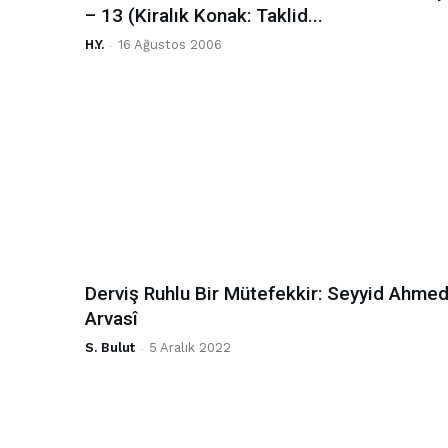
– 13 (Kiralık Konak: Taklid...
H.Y.
-
16 Ağustos 2006
Derviş Ruhlu Bir Mütefekkir: Seyyid Ahme
Arvasî
S. Bulut
-
5 Aralık 2022