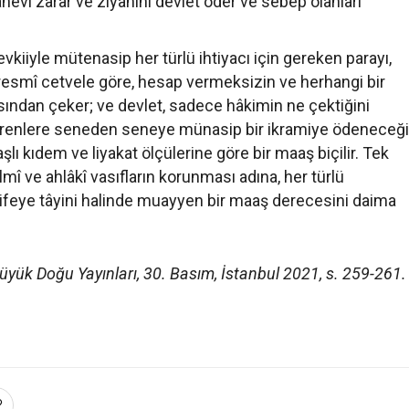
evî zarar ve ziyanını devlet öder ve sebep olanları
kiiyle mütenasip her türlü ihtiyacı için gereken parayı,
resmî cetvele göre, hesap vermeksizin ve herhangi bir
ından çeker; ve devlet, sadece hâkimin ne çektiğini
terenlere seneden seneye münasip bir ikramiye ödeneceği
lı kıdem ve liyakat ölçülerine göre bir maaş biçilir. Tek
î ve ahlâkî vasıfların korunması adına, her türlü
azifeye tâyini halinde muayyen bir maaş derecesini daima
yük Doğu Yayınları, 30. Basım, İstanbul 2021, s. 259-261.
DERGİ ARŞİV
DOS