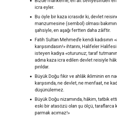
Bizde mahkeme, en alt seviyesinden en 
icra eyler.
Bu öyle bir kaza icrasıdır ki, devlet reisi
manzumesine (sembol) olması bakımından
şahsiyle, en aşağı fertten daha zâiftir.
Fatih Sultan Mehmed’e kendi kadısının 
karşısındasın!» ihtarını, Halifeler Halif
isteyen kadıya «oturunuz; taraf tutmanın i
adına kaza icra edilen devlet reisiyle h
pırıldar.
Büyük Doğu fikir ve ahlâk ikliminin en n
karşısında, ne devlet, ne menfaat, ne ka
düşünülemez.
Büyük Doğu nizamında, hâkim, tatbik ett
eski bir atasözü olan şu ölçü, taraflarca 
parmak acımaz!»