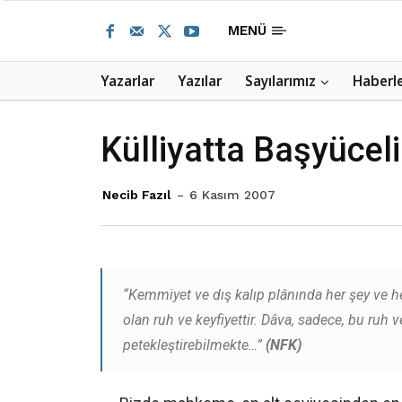
MENÜ
Yazarlar
Yazılar
Sayılarımız
Haberl
Külliyatta Başyüce
Necib Fazıl
6 Kasım 2007
“Kemmiyet ve dış kalıp plânında her şey ve he
olan ruh ve keyfiyettir. Dâva, sadece, bu ruh ve
petekleştirebilmekte…”
(NFK)