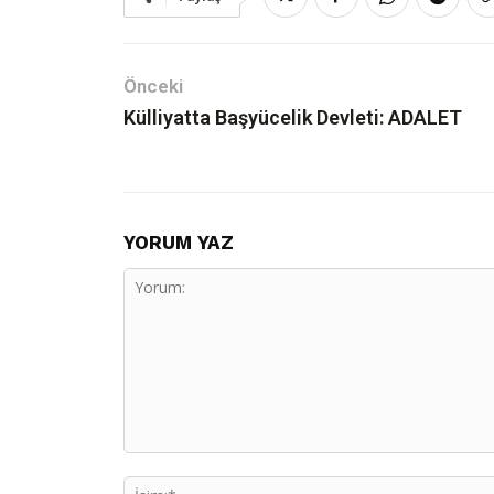
Hakkında
İletişim
Önceki
Akademya Yayın
Külliyatta Başyücelik Devleti: ADALET
Gizlilik Politika
© AKADEMYA
YORUM YAZ
Yorum: