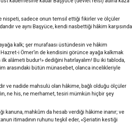
üst kademesine kadar Başyüce (devlet reisi) adına kaza
ne nispeti, sadece onun temsil ettiği fikirler ve ölçüler
dır ve aynı Başyüce, kendi nasbettiği hâkim karşısında
«ayağa kalk; şer murafaası üstündesin ve hâkim
esi Hazret-i Ömer’in de kendisini görünce ayağa kalkmak
lk alâmeti budur!» dediğini hatırlayalım! Bu iki tabloda,
âkim arasındaki bütün münasebet, olanca incelikleriyle
adir ve nadide mahsulü olan hâkime, bağlı olduğu ölçüler
dın, ne his, ne merhamet, tesiri mümkün hiçbir şey
iği kanuna, mahkûm da hesab verdiği hâkime inanır; ve
kanun itimadının ruhunu teşkil eder, «Şeriatin kestiği