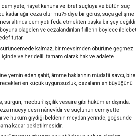
cemiyete, riayet kanuna ve ibret suçluya ve bütün suç
 bu kadar ağır ceza olur mu?» diye bir görüş, suça gelişme
esi altında cemiyeti feda etmekten başka bir şey değildir
yuna olagelen ve cezalandırılan fiillerin böylece ilelebe
def tutar.
 sürüncemede kalmaz, bir mevsimden öbürüne geçmez
içinde ve her delili tamam olarak hak ve adalete
ne yemin eden şahit, âmme haklarının müdafii savcı, bire
terecekleri en küçük uygunsuzluk, cezaların en büyüğünü
 sürgün, mecburî işçilik vesaire gibi hükümler dışında,
i ceza müeyyidesi mânevîdir ve suçlunun cemiyette
ediği ve hüküm giydiği beldenin meydan yerinde, göğsünde
ma kadar bekletilmesidir.