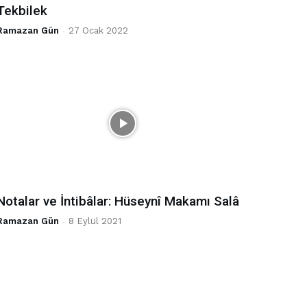
Tekbilek
Ramazan Gün
-
27 Ocak 2022
Notalar ve İntibâlar: Hüseynî Makamı Salâ
Ramazan Gün
-
8 Eylül 2021