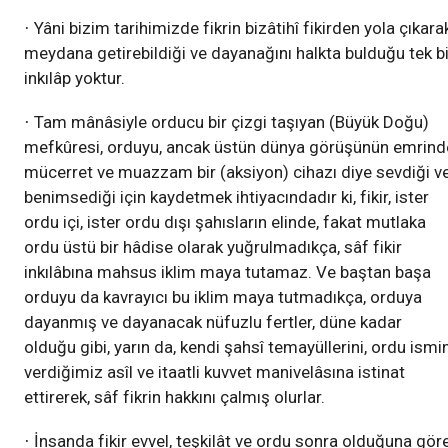
Yâni bizim tarihimizde fikrin bizâtihî fikirden yola çıkara
·
meydana getirebildiği ve dayanağını halkta bulduğu tek bi
inkılâp yoktur.
Tam mânâsiyle orducu bir çizgi taşıyan (Büyük Doğu)
·
mefkûresi, orduyu, ancak üstün dünya görüşünün emrind
mücerret ve muazzam bir (aksiyon) cihazı diye sevdiği v
benimsediği için kaydetmek ihtiyacındadır ki, fikir, ister
ordu içi, ister ordu dışı şahısların elinde, fakat mutlaka
ordu üstü bir hâdise olarak yuğrulmadıkça, sâf fikir
inkılâbına mahsus iklim maya tutamaz. Ve baştan başa
orduyu da kavrayıcı bu iklim maya tutmadıkça, orduya
dayanmış ve dayanacak nüfuzlu fertler, düne kadar
olduğu gibi, yarın da, kendi şahsî temayüllerini, ordu ismin
verdiğimiz asîl ve itaatli kuvvet manivelâsına istinat
ettirerek, sâf fikrin hakkını çalmış olurlar.
İnsanda fikir evvel, teşkilât ve ordu sonra olduğuna göre
·