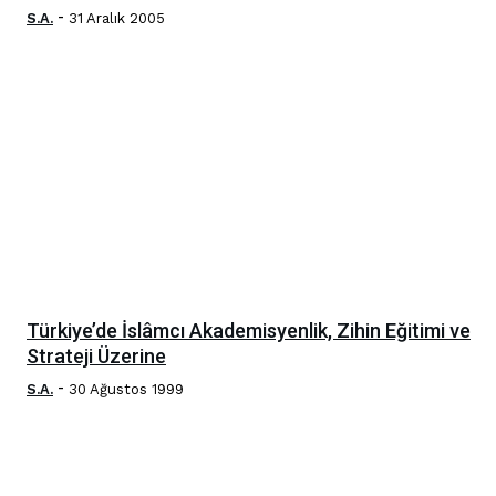
-
S.A.
31 Aralık 2005
Türkiye’de İslâmcı Akademisyenlik, Zihin Eğitimi ve
Strateji Üzerine
-
S.A.
30 Ağustos 1999