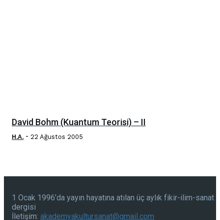
David Bohm (Kuantum Teorisi) – II
-
H.A.
22 Ağustos 2005
1 Ocak 1996’da yayın hayatına atılan üç aylık fikir-ilim-sanat
dergisi
İletişim:
akademyakultursanat@gmail.com