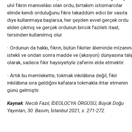
ulvî fikrin manivelâsı olan ordu, birtakım istismarcılar
elinde kendi orduluğunu fikre takaddüm edici bir vasıta
diye kullanmaya başlarsa, her şeyden evvel gerçek ordu
elden çıkmış ve gerçek ordunun biricik fazileti itaat,
tersinden kullanılmış olur.
Ordunun da hakkı, fikrin, bütün fikirler âleminde mîzanın
·
istekli ve ondan sonra madde ve (aksiyon) dünyasına tali
olarak, sadece fikir haysiyetiyle zaferini elde etmektir.
Artık bu memlekette, tokmak inkılâbına değil, fikir
·
inkılâbına sıra geldiğini kafalara tokmakla ihtar etmenin
günü gelmiştir.
Kaynak
: Necib Fazıl, İDEOLOCYA ÖRGÜSÜ, Büyük Doğu
Yayınları, 30. Basım, İstanbul 2021, s. 271-272.
Yazılar
Başyücelik Devleti