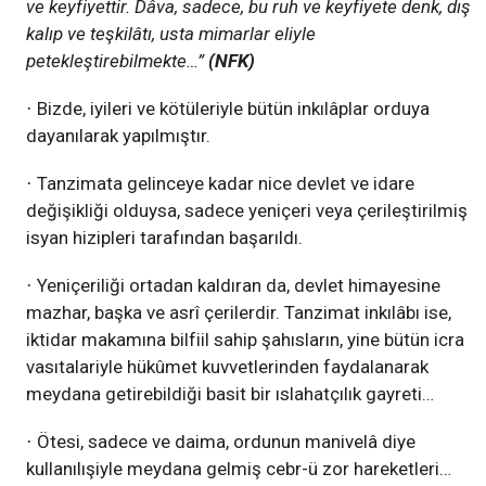
ve keyfiyettir. Dâva, sadece, bu ruh ve keyfiyete denk, dış
kalıp ve teşkilâtı, usta mimarlar eliyle
petekleştirebilmekte…”
(NFK)
Bizde, iyileri ve kötüleriyle bütün inkılâplar orduya
·
dayanılarak yapılmıştır.
Tanzimata gelinceye kadar nice devlet ve idare
·
değişikliği olduysa, sadece yeniçeri veya çerileştirilmiş
isyan hizipleri tarafından başarıldı.
Yeniçeriliği ortadan kaldıran da, devlet himayesine
·
mazhar, başka ve asrî çerilerdir. Tanzimat inkılâbı ise,
iktidar makamına bilfiil sahip şahısların, yine bütün icra
vasıtalariyle hükûmet kuvvetlerinden faydalanarak
meydana getirebildiği basit bir ıslahatçılık gayreti…
Ötesi, sadece ve daima, ordunun manivelâ diye
·
kullanılışiyle meydana gelmiş cebr-ü zor hareketleri…