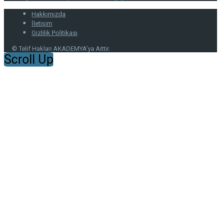
Hakkımızda
İletişim
Gizlilik Politikası
© Telif Hakları AKADEMYA'ya Aittir.
Scroll Up