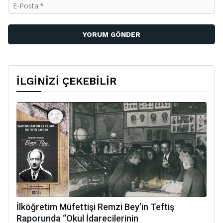
E-
Po
İLGİNİZİ ÇEKEBİLİR
İlköğretim Müfettişi Remzi Bey’in Teftiş
Raporunda “Okul İdarecilerinin