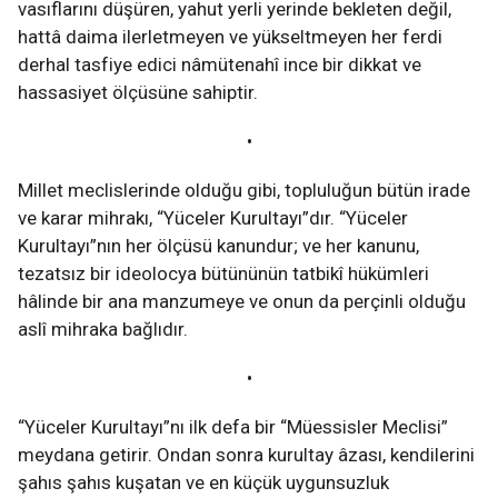
vasıflarını düşüren, yahut yerli yerinde bekleten değil,
hattâ daima ilerletmeyen ve yükseltmeyen her ferdi
derhal tasfiye edici nâmütenahî ince bir dikkat ve
hassasiyet ölçüsüne sahiptir.
•
Millet meclislerinde olduğu gibi, topluluğun bütün irade
ve karar mihrakı, “Yüceler Kurultayı”dır. “Yüceler
Kurultayı”nın her ölçüsü kanundur; ve her kanunu,
tezatsız bir ideolocya bütününün tatbikî hükümleri
hâlinde bir ana manzumeye ve onun da perçinli olduğu
aslî mihraka bağlıdır.
•
“Yüceler Kurultayı”nı ilk defa bir “Müessisler Meclisi”
meydana getirir. Ondan sonra kurultay âzası, kendilerini
şahıs şahıs kuşatan ve en küçük uygunsuzluk