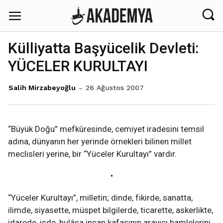
Külliyatta Başyücelik Devleti:
YÜCELER KURULTAYI
26 Ağustos 2007
Salih Mirzabeyoğlu
“Büyük Doğu” mefkûresinde, cemiyet iradesini temsil
adına, dünyanın her yerinde örnekleri bilinen millet
meclisleri yerine, bir “Yüceler Kurultayı” vardır.
•
“Yüceler Kurultayı”, milletin; dinde, fikirde, sanatta,
ilimde, siyasette, müspet bilgilerde, ticarette, askerlikte,
idarede, işde, hulâsa insan kafasının arayıcı hamlelerini