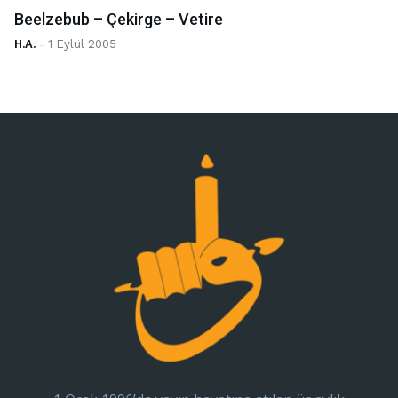
Beelzebub – Çekirge – Vetire
H.A.
-
1 Eylül 2005