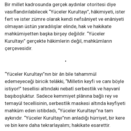
Bir millet kadrosunda gerçek aydınlar otoritesi diye
vasıflandırılabilecek “Yüceler Kurultayı”, hâkimiyeti, ister
fert ve ister zümre olarak kendi nefsâniyet ve enâniyeti
olmayan üstün yaradılışlar elinde, hak ve hakikate
mahkûmiyetten başka birşey değildir. “Yüceler
Kurultayı” gerçekte hâkimlerin değil, mahkûmların
çerçevesidir.
•
“Yüceler Kurultayı”nın bir ân bile tahammül
edemeyeceği biricik telâkki, “Milletin keyfi ve canı böyle
istiyor!” tesellisi altındaki nebatî serbestlik ve hayvanî
başıboşluktur. Sadece kemmiyet plânına bağlı rey ve
temayül tecellisinin, serbestlik maskesi altında keyfiyeti
mahkûm eden istibdadı, “Yüceler Kurultayı”na tam
aykırıdır. “Yüceler Kurultayı”nın anladığı hürriyet, bir kere
ve bin kere daha tekrarlayalım; hakikate esarettir.