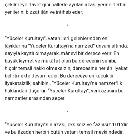
çekilmeye davet gibi hâllerle ayrılan âzası yerine derhâl
yenilerini bizzat ilân ve intihab eder.
•
“Yüceler Kurultayı”, vatan ileri gelenlerinden en
lâyıklarına “Yüceler Kurultayı’na namzed” ünvanı altında,
sayıyla kayıtlı olmayarak, mânevî bir derece verir. En
büyük kıymet ve mükâfat olan bu derecenin sahibi,
hiçbir temsil hakkı olmaksızın, derecesine her ân liyakat
belirtmekte devam eder. Bu dereceye en küçük bir
liyakatsizlik, sahibini, “Yüceler Kurultayı’na namzet”lik
hakkından düşürür. “Yüceler Kurultayı”, yeni âzasını bu
namzetler arasından seçer.
•
“Yüceler Kurultayı”nın âzası, eksiksiz ve fazlasız 101’dir
ve bu âzadan herbiri bütün vatanı temsil mevkiindedir.