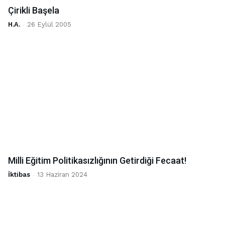
Çirikli Başela
H.A.
-
26 Eylül 2005
Milli Eğitim Politikasızlığının Getirdiği Fecaat!
İktibas
-
13 Haziran 2024