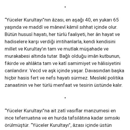
•
“Yüceler Kurultayı”nın âzası, en aşağı 40, en yukarı 65
yaşında ve maddî ve mânevî kâmil sıhhat içinde olur.
Bütün hususî hayatı, her türlü faaliyeti, her ân hayat ve
hadiselere karşı verdiği imtihanlarla, kendi kendisini
millet ve Kurultay’ın tam ve mutlak müşahade ve
murakabesi altında tutar. Bağlı olduğu imân kutbunun,
fikirde ve ahlâkta tam ve katî samimiyet ve hâlisiyetini
canlandırır. Vecd ve aşk içinde yaşar. Davasından başka
hiçbir hasis fert ve nefs hayatı sürmez. Meslekî politika
zanaatinin ve her türlü menfaat ve tesirin üstünde kalır.
•
“Yüceler Kurultayı”na ait zatî vasıflar manzumesi en
ince teferruatına ve en hurda tafsilâtına kadar sımsıkı
örülmüştür. “Yüceler Kurultayı”, âzası içinde üstün