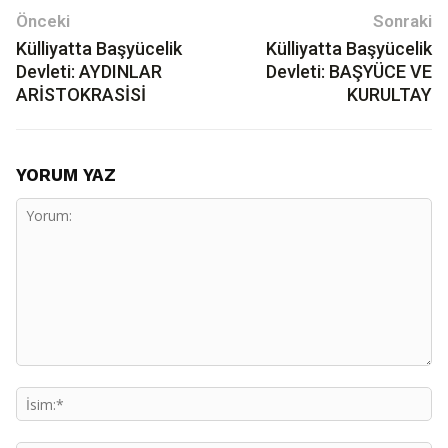
Önceki
Sonraki
Külliyatta Başyücelik
Külliyatta Başyücelik
Devleti: AYDINLAR
Devleti: BAŞYÜCE VE
ARİSTOKRASİSİ
KURULTAY
YORUM YAZ
Yorum:
İs