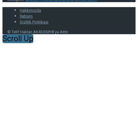
Hakkımızda
İletişim
Gizlilik Politikası
© Telif Hakları AKADEMYA'ya Aittir.
Scroll Up