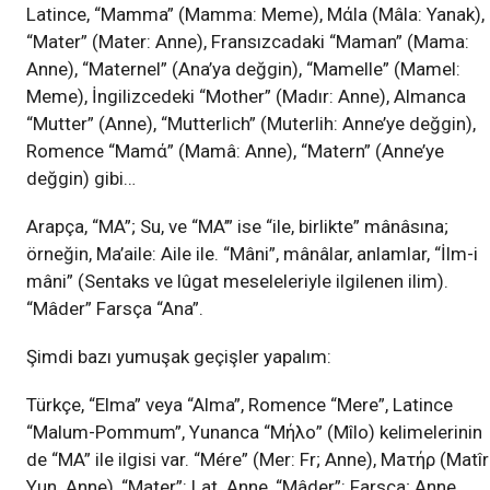
Latince, “Mamma” (Mamma: Meme), Mάla (Mâla: Yanak),
“Mater” (Mater: Anne), Fransızcadaki “Maman” (Mama:
Anne), “Maternel” (Ana’ya değgin), “Mamelle” (Mamel:
Meme), İngilizcedeki “Mother” (Madır: Anne), Almanca
“Mutter” (Anne), “Mutterlich” (Muterlih: Anne’ye değgin),
Romence “Mamά” (Mamâ: Anne), “Matern” (Anne’ye
değgin) gibi…
Arapça, “MA”; Su, ve “MA’” ise “ile, birlikte” mânâsına;
örneğin, Ma’aile: Aile ile. “Mâni”, mânâlar, anlamlar, “İlm-i
mâni” (Sentaks ve lûgat meseleleriyle ilgilenen ilim).
“Mâder” Farsça “Ana”.
Şimdi bazı yumuşak geçişler yapalım:
Türkçe, “Elma” veya “Alma”, Romence “Mere”, Latince
“Malum-Pommum”, Yunanca “Mήλο” (Mîlo) kelimelerinin
de “MA” ile ilgisi var. “Mére” (Mer: Fr; Anne), Maτήρ (Matîr
Yun. Anne), “Mater”: Lat. Anne, “Mâder”: Farsça; Anne,