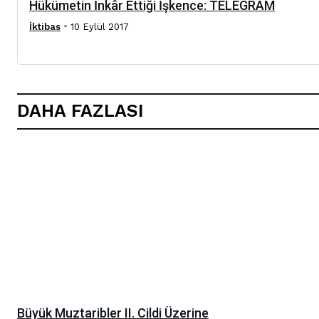
Hükümetin İnkâr Ettiği İşkence: TELEGRAM
-
İktibas
10 Eylül 2017
DAHA FAZLASI
Büyük Muztaribler II. Cildi Üzerine