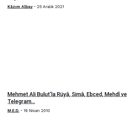
-
Kâzım Albay
25 Aralık 2021
Mehmet Ali Bulut’la Rüyâ, Simâ, Ebced, Mehdî ve
Telegram...
-
M.E.D.
19 Nisan 2010