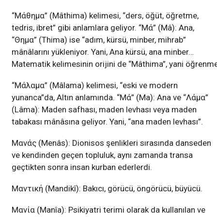
“Mάθημα” (Mâthima) kelimesi, “ders, öğüt, öğretme,
tedris, ibret” gibi anlamlara geliyor. “Mά” (Mâ): Ana,
“Θημα” (Thima) ise “adım, kürsü, minber, mihrab”
mânâlarını yükleniyor. Yani, Ana kürsü, ana minber…
Matematik kelimesinin orijini de “Mâthima”, yani öğrenme
“Mάλαμα” (Mâlama) kelimesi, “eski ve modern
yunanca”da, Altın anlamında. “Mά” (Ma): Ana ve “Λάμα”
(Lâma): Maden safhası, maden levhası veya maden
tabakası mânâsına geliyor. Yani, “ana maden levhası”.
Mανάς (Menâs): Dionisos şenlikleri sırasında danseden
ve kendinden geçen topluluk, aynı zamanda transa
geçtikten sonra insan kurban ederlerdi.
Mαντική (Mandikî): Bakıcı, görücü, öngörücü, büyücü.
Mανία (Manîa): Psikiyatri terimi olarak da kullanılan ve