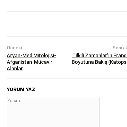
Yazılar
Kültür-Sanat
Önceki
Sonrak
Aryan-Med Mitolojisi-
Tilkili Zamanlar’ın Fran
Afganistan-Mücavir
Boyutuna Bakış (Katopsi
Alanlar
YORUM YAZ
Yorum: