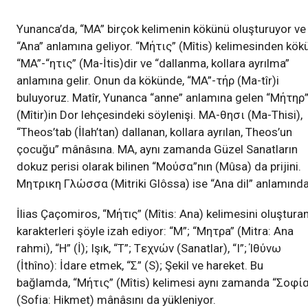
Yunanca’da, “MA” birçok kelimenin kökünü oluşturuyor ve
“Ana” anlamına geliyor. “Mήτις” (Mîtis) kelimesinden kök
“MA”-“ητις” (Ma-İtis)dir ve “dallanma, kollara ayrılma”
anlamına gelir. Onun da kökünde, “MA”-τήρ (Ma-tîr)i
buluyoruz. Matîr, Yunanca “anne” anlamına gelen “Mήτηρ
(Mîtir)in Dor lehçesindeki söylenişi. MA-θησι (Ma-Thisi),
“Theos’tab (İlah’tan) dallanan, kollara ayrılan, Theos’un
çocuğu” mânâsına. MA, aynı zamanda Güzel Sanatların
dokuz perisi olarak bilinen “Mούσα”nın (Mûsa) da prijini.
Mητρικη Гλώσσα (Mitriki Glôssa) ise “Ana dil” anlamında
İlias Çaçomiros, “Mήτıς” (Mîtis: Ana) kelimesini oluştura
karakterleri şöyle izah ediyor: “M”; “Mητρa” (Mitra: Ana
rahmi), “H” (İ); Işık, “T”; Tεχνών (Sanatlar), “I”; Ίθύνω
(İthîno): İdare etmek, “Σ” (S); Şekil ve hareket. Bu
bağlamda, “Mήτις” (Mîtis) kelimesi aynı zamanda “Σοφί
(Sofia: Hikmet) mânâsını da yükleniyor.