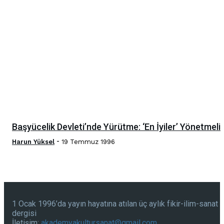
Başyücelik Devleti’nde Yürütme: ‘En İyiler’ Yönetmeli
-
Harun Yüksel
19 Temmuz 1996
1 Ocak 1996’da yayın hayatına atılan üç aylık fikir-ilim-sanat
dergisi
İletişim:
akademyakultursanat@gmail.com