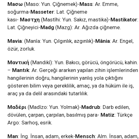
Maσω
(Maso: Yun. Çiğnemek)-
Mass
: Ar. Emme,
soğurma-
Masseter
: Lat. Çiğneme
kası-
Maστχη
(Mastîhi: Yun. Sakız, mastika)-
Mastikator
:
Lat. Çiğneyici-
Madg
(Mazg): Ar. Ağızda çiğneme.
Mavia
: (Manîa: Yun. Çılgınlık, azgınlık)-
Mânia
: Ar. Engel,
özür, zorluk.
Mαντική
(Mandikî): Yun. Bakıcı, görücü, öngörücü, kahin.
–
Mantık
: Ar. Gerçeği ararken yapılan zihin işlemlerinden
hangilerinin doğru, hangilerinin yanlış yola çıktığını
gösteren bilim veya gereklilik, amaç, ya da hüküm ile iş,
araç ya da delil arasındaki tutarlılık.
Mαδέρι
(Madîzo: Yun. Yolmak)-
Madrub
: Darb edilen,
dövülen, çarpan, çarpılan, basılmış para-
Matiz
: Türkçe
Argo: Sarhoş, esrik.
Man
: İng. İnsan, adam, erkek-
Mensch
: Alm. İnsan, adam,