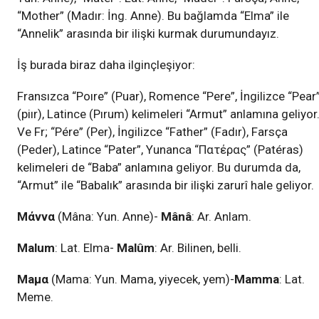
“Mother” (Madır: İng. Anne). Bu bağlamda “Elma” ile
“Annelik” arasında bir ilişki kurmak durumundayız.
İş burada biraz daha ilginçleşiyor:
Fransızca “Poıre” (Puar), Romence “Pere”, İngilizce “Pear
(piır), Latince (Pırum) kelimeleri “Armut” anlamına geliyor
Ve Fr; “Pére” (Per), İngilizce “Father” (Fadır), Farsça
(Peder), Latince “Pater”, Yunanca “Πατέρας” (Patéras)
kelimeleri de “Baba” anlamına geliyor. Bu durumda da,
“Armut” ile “Babalık” arasında bir ilişki zarurî hale geliyor.
Mάννα
(Mâna: Yun. Anne)-
Mânâ
: Ar. Anlam.
Malum
: Lat. Elma-
Malûm
: Ar. Bilinen, belli.
Maμα
(Mama: Yun. Mama, yiyecek, yem)-
Mamma
: Lat.
Meme.