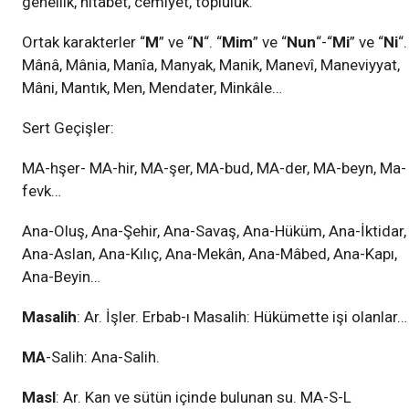
genellik, hitabet, cemiyet, topluluk.
Ortak karakterler “
M
” ve “
N
“. “
Mim
” ve “
Nun
“-“
Mi
” ve “
Ni
“.
Mânâ, Mânia, Manîa, Manyak, Manik, Manevî, Maneviyyat,
Mâni, Mantık, Men, Mendater, Minkâle…
Sert Geçişler:
MA-hşer- MA-hir, MA-şer, MA-bud, MA-der, MA-beyn, Ma-
fevk…
Ana-Oluş, Ana-Şehir, Ana-Savaş, Ana-Hüküm, Ana-İktidar,
Ana-Aslan, Ana-Kılıç, Ana-Mekân, Ana-Mâbed, Ana-Kapı,
Ana-Beyin…
Masalih
: Ar. İşler. Erbab-ı Masalih: Hükümette işi olanlar…
MA
-Salih: Ana-Salih.
Masl
: Ar. Kan ve sütün içinde bulunan su. MA-S-L