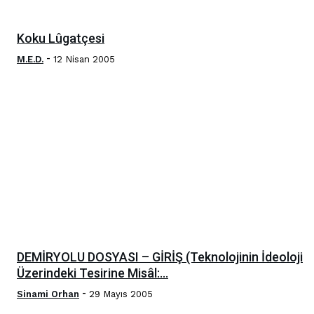
Koku Lûgatçesi
-
M.E.D.
12 Nisan 2005
DEMİRYOLU DOSYASI – GİRİŞ (Teknolojinin İdeoloji
Üzerindeki Tesirine Misâl:...
-
Sinami Orhan
29 Mayıs 2005