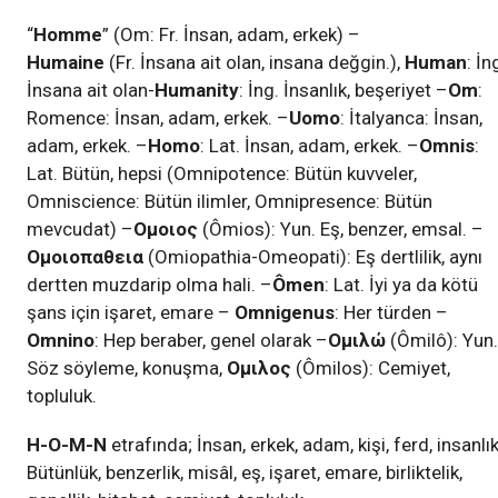
“
Homme
” (Om: Fr. İnsan, adam, erkek) –
Humaine
(Fr. İnsana ait olan, insana değgin.),
Human
: İn
İnsana ait olan-
Humanity
: İng. İnsanlık, beşeriyet –
Om
:
Romence: İnsan, adam, erkek. –
Uomo
: İtalyanca: İnsan,
adam, erkek. –
Homo
: Lat. İnsan, adam, erkek. –
Omnis
:
Lat. Bütün, hepsi (Omnipotence: Bütün kuvveler,
Omniscience: Bütün ilimler, Omnipresence: Bütün
mevcudat) –
Oμοιος
(Ômios): Yun. Eş, benzer, emsal. –
Oμοιοπαθεια
(Omiopathia-Omeopati): Eş dertlilik, aynı
dertten muzdarip olma hali. –
Ômen
: Lat. İyi ya da kötü
şans için işaret, emare –
Omnigenus
: Her türden –
Omnino
: Hep beraber, genel olarak –
Oμιλώ
(Ômilô): Yun.
Söz söyleme, konuşma,
Oμιλος
(Ômilos): Cemiyet,
topluluk.
H-O-M-N
etrafında; İnsan, erkek, adam, kişi, ferd, insanlık
Bütünlük, benzerlik, misâl, eş, işaret, emare, birliktelik,