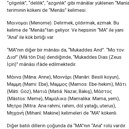
“çılgınlık”, “delilik”, “azgınlık” gibi mânâlar yüklenen “Manî
teriminin kökeni de “Menâs” kelimesi.
Mαινομαι (Menome): Delirmek, çıldırmak, azmak. Bu
kelime de “Menâs”tan geliyor. Ve hepsinin “MA” ile yani
“Ana” ile kök birliği var.
“MA”nın diğer bir mânâsı da, “Mukaddes And”. “Mα τον
Δια!” (Mâ tôn Dia) dendiğinde, “Mukaddes Dias (Zeus
İçin)” mânâsı ifâde edilmektedir.
Mάννα (Mâna: Anne), Mαννάρι (Manâri: Besili koyun),
Maμμη (Mami: Ebe), Maμμος (Mamos: Ebe-hekim), Mάτι
(Mâti: Göz), Maτιά (Matiâ: Nazar, Bakış), Mάστος
(Mâstos: Meme), Maμαλικα (Mamalika: Mama, yem),
Mητρα (Mitra: Ana rahmi, rahim, döl yatağı, uterus),
Mηχανή (Mihanî: Makine) kelimeleri de “MA” kökenli.
Diğer batılı dillerin çoğunda da “MA”nın “Ana” rolü vardır.