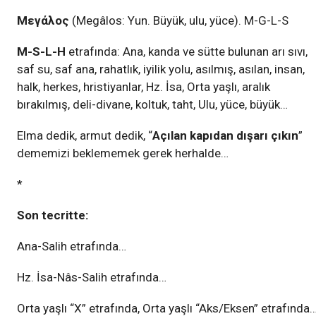
Mεγάλος
(Megâlos: Yun. Büyük, ulu, yüce). M-G-L-S
M-S-L-H
etrafında: Ana, kanda ve sütte bulunan arı sıvı,
saf su, saf ana, rahatlık, iyilik yolu, asılmış, asılan, insan,
halk, herkes, hristiyanlar, Hz. İsa, Orta yaşlı, aralık
bırakılmış, deli-divane, koltuk, taht, Ulu, yüce, büyük…
Elma dedik, armut dedik, “
Açılan kapıdan dışarı çıkın
”
dememizi beklememek gerek herhalde…
*
Son tecritte:
Ana-Salih etrafında…
Hz. İsa-Nâs-Salih etrafında…
Orta yaşlı “X” etrafında, Orta yaşlı “Aks/Eksen” etrafında