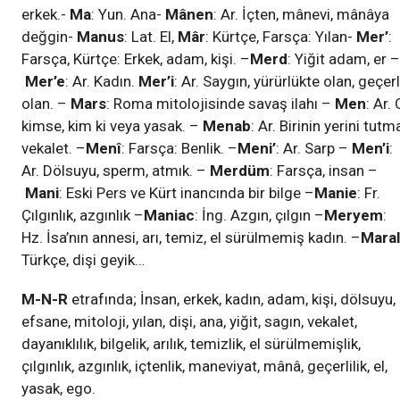
erkek.-
Ma
: Yun. Ana-
Mânen
: Ar. İçten, mânevi, mânâya
değgin-
Manus
: Lat. El,
Mâr
: Kürtçe, Farsça: Yılan-
Mer’
:
Farsça, Kürtçe: Erkek, adam, kişi. –
Merd
: Yiğit adam, er –
Mer’e
: Ar. Kadın.
Mer’i
: Ar. Saygın, yürürlükte olan, geçerl
olan. –
Mars
: Roma mitolojisinde savaş ilahı –
Men
: Ar. 
kimse, kim ki veya yasak. –
Menab
: Ar. Birinin yerini tutm
vekalet. –
Menî
: Farsça: Benlik. –
Meni’
: Ar. Sarp –
Men’i
:
Ar. Dölsuyu, sperm, atmık. –
Merdüm
: Farsça, insan –
Mani
: Eski Pers ve Kürt inancında bir bilge –
Manie
: Fr.
Çılgınlık, azgınlık –
Maniac
: İng. Azgın, çılgın –
Meryem
:
Hz. İsa’nın annesi, arı, temiz, el sürülmemiş kadın. –
Maral
Türkçe, dişi geyik…
M-N-R
etrafında; İnsan, erkek, kadın, adam, kişi, dölsuyu,
efsane, mitoloji, yılan, dişi, ana, yiğit, sagın, vekalet,
dayanıklılık, bilgelik, arılık, temizlik, el sürülmemişlik,
çılgınlık, azgınlık, içtenlik, maneviyat, mânâ, geçerlilik, el,
yasak, ego.