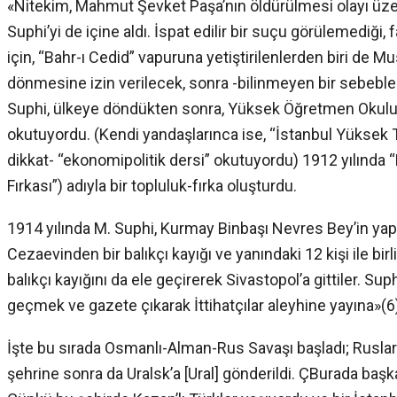
«Nitekim, Mahmut Şevket Paşa’nın öldürülmesi olayı üzer
Suphi’yi de içine aldı. İspat edilir bir suçu görülemediği, 
için, “Bahr-ı Cedid” vapuruna yetiştirilenlerden biri de Mu
dönmesine izin verilecek, sonra -bilinmeyen bir sebeble-
Suphi, ülkeye döndükten sonra, Yüksek Öğretmen Okulu v
okutuyordu. (Kendi yandaşlarınca ise, “İstanbul Yüksek 
dikkat- “ekonomipolitik dersi” okutuyordu) 1912 yılında “M
Fırkası”) adıyla bir topluluk-fırka oluşturdu.
1914 yılında M. Suphi, Kurmay Binbaşı Nevres Bey’in yapt
Cezaevinden bir balıkçı kayığı ve yanındaki 12 kişi ile birl
balıkçı kayığını da ele geçirerek Sivastopol’a gittiler. S
geçmek ve gazete çıkarak İttihatçılar aleyhine yayına»(6
İşte bu sırada Osmanlı-Alman-Rus Savaşı başladı; Ruslar 
şehrine sonra da Uralsk’a [Ural] gönderildi. ÇBurada başk