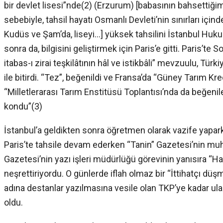
bir devlet lisesi”nde(2) (Erzurum) [babasının bahsettiğ
sebebiyle, tahsil hayatı Osmanlı Devleti’nin sınırları için
Kudüs ve Şam’da, liseyi…] yüksek tahsilini İstanbul Huk
sonra da, bilgisini geliştirmek için Paris’e gitti. Paris’te
itabas-ı zirai teşkilâtının hâl ve istikbâli” mevzuulu, Türk
ile bitirdi. “Tez”, beğenildi ve Fransa’da “Güney Tarım 
“Milletlerarası Tarım Enstitüsü Toplantısı’nda da beğeni
kondu”(3)
İstanbul’a geldikten sonra öğretmen olarak vazife yapark
Paris’te tahsile devam ederken “Tanin” Gazetesi’nin muha
Gazetesi’nin yazı işleri müdürlüğü görevinin yanısıra “H
neşrettiriyordu. O günlerde iflah olmaz bir “İttihatçı dü
adına destanlar yazılmasına vesile olan TKP’ye kadar u
oldu.