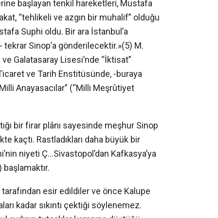
ine başlayan tenkil hareketleri, Mustafa
fakat, “tehlikeli ve azgın bir muhalif” olduğu
stafa Suphi oldu. Bir ara İstanbul’a
 tekrar Sinop’a gönderilecektir.»(5) M.
e Galatasaray Lisesi’nde “İktisat”
Ticaret ve Tarih Enstitüsünde, -buraya
illi Anayasacılar” (“Milli Meşrûtiyet
ığı bir firar plânı sayesinde meşhur Sinop
ikte kaçtı. Rastladıkları daha büyük bir
uphi’nin niyeti Ç…Sivastopol’dan Kafkasya’ya
) başlamaktır.
tarafından esir edildiler ve önce Kalupe
aları kadar sıkıntı çektiği söylenemez.