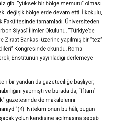
imiz gibi “yüksek bir bölge memuru” olması
deki değişik bölgelerde devam etti. İlkokulu,
uk Fakültesinde tamamladı. Üniversiteden
 Sorbon Siyasî İlimler Okulunu, “Türkiye’de
iye Ziraat Bankası üzerine yapılmış bir “tez”
Kredileri” Kongresinde okundu, Roma
lerek, Enstitünün yayınladığı derlemeye
en bir yandan da gazeteciliğe başlıyor;
birliğini yapmıştı ve burada da, “İftam”
ak” gazetesinde de makalelerini
şmanıydı”(4). Nitekim onun bu hâli, bugün
laşacak yolun kendisine açılmasına sebeb