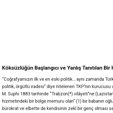
Köksüzlüğün Başlangıcı ve Yanlış Tanıtılan Bir
“Coğrafyamızın ilk ve en eski politik… aynı zamanda Türki
politik, örgütlü iradesi” diye nitelenen TKP’nin kurucusu 
M. Suphi 1883 tarihinde “Trabzon(*) vilâyeti”ne (Lazistan
hizmetindeki bir bölge memuru olan” (1) bir babanın oğlu
bürokrat ve elbette de kendisinin zekî bir genç olması se