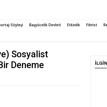
ortaj-Söyleşi
Başyücelik Devleti
Etkinlik
Fihrist
R
) Sosyalist
 Bir Deneme
İLGİ