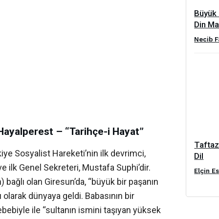
Büyük 
Din Maz
Necib F
 Hayalperest – “Tarihçe-i Hayat”
Taftazâ
ye Sosyalist Hareketi’nin ilk devrimci,
Dil
ve ilk Genel Sekreteri, Mustafa Suphi’dir.
Elçin Es
) bağlı olan Giresun’da, “büyük bir paşanın
 olarak dünyaya geldi. Babasının bir
bebiyle ile “sultanın ismini taşıyan yüksek