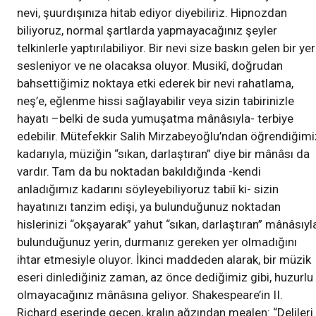
nevi, şuurdışınıza hitab ediyor diyebiliriz. Hipnozdan
biliyoruz, normal şartlarda yapmayacağınız şeyler
telkinlerle yaptırılabiliyor. Bir nevi size baskın gelen bir ye
sesleniyor ve ne olacaksa oluyor. Musikî, doğrudan
bahsettiğimiz noktaya etki ederek bir nevi rahatlama,
neş’e, eğlenme hissi sağlayabilir veya sizin tabirinizle
hayatı –belki de suda yumuşatma mânâsıyla- terbiye
edebilir. Mütefekkir Salih Mirzabeyoğlu’ndan öğrendiğimi
kadarıyla, müziğin “sıkan, darlaştıran” diye bir mânâsı da
vardır. Tam da bu noktadan bakıldığında -kendi
anladığımız kadarını söyleyebiliyoruz tabiî ki- sizin
hayatınızı tanzim edişi, ya bulunduğunuz noktadan
hislerinizi “okşayarak” yahut “sıkan, darlaştıran” mânâsıyl
bulunduğunuz yerin, durmanız gereken yer olmadığını
ihtar etmesiyle oluyor. İkinci maddeden alarak, bir müzik
eseri dinlediğiniz zaman, az önce dediğimiz gibi, huzurlu
olmayacağınız mânâsına geliyor. Shakespeare’in II.
Richard eserinde geçen, kralın ağzından mealen: “Delileri