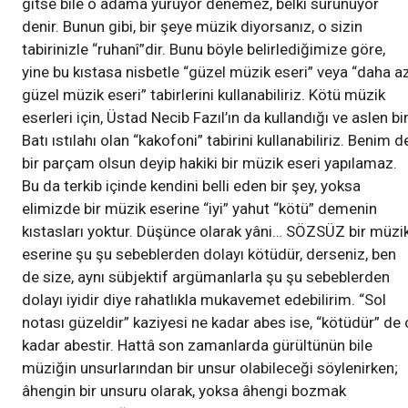
gitse bile o adama yürüyor denemez, belki sürünüyor
denir. Bunun gibi, bir şeye müzik diyorsanız, o sizin
tabirinizle “ruhanî”dir. Bunu böyle belirlediğimize göre,
yine bu kıstasa nisbetle “güzel müzik eseri” veya “daha a
güzel müzik eseri” tabirlerini kullanabiliriz. Kötü müzik
eserleri için, Üstad Necib Fazıl’ın da kullandığı ve aslen bi
Batı ıstılahı olan “kakofoni” tabirini kullanabiliriz. Benim d
bir parçam olsun deyip hakiki bir müzik eseri yapılamaz.
Bu da terkib içinde kendini belli eden bir şey, yoksa
elimizde bir müzik eserine “iyi” yahut “kötü” demenin
kıstasları yoktur. Düşünce olarak yâni… SÖZSÜZ bir müzi
eserine şu şu sebeblerden dolayı kötüdür, derseniz, ben
de size, aynı sübjektif argümanlarla şu şu sebeblerden
dolayı iyidir diye rahatlıkla mukavemet edebilirim. “Sol
notası güzeldir” kaziyesi ne kadar abes ise, “kötüdür” de 
kadar abestir. Hattâ son zamanlarda gürültünün bile
müziğin unsurlarından bir unsur olabileceği söylenirken;
âhengin bir unsuru olarak, yoksa âhengi bozmak