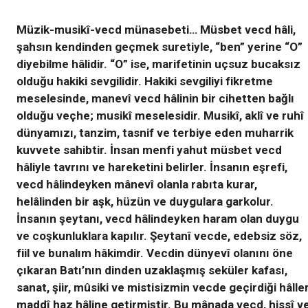
Müzik-musikî-vecd münasebeti… Müsbet vecd hâli,
şahsın kendinden geçmek suretiyle, “ben” yerine “O”
diyebilme hâlidir. “O” ise, marifetinin uçsuz bucaksız
olduğu hakiki sevgilidir. Hakiki sevgiliyi fikretme
meselesinde, manevî vecd hâlinin bir cihetten bağlı
olduğu veçhe; musikî meselesidir. Musikî, aklî ve ruhî
dünyamızı, tanzim, tasnif ve terbiye eden muharrik
kuvvete sahibtir. İnsan menfi yahut müsbet vecd
hâliyle tavrını ve hareketini belirler. İnsanın eşrefi,
vecd hâlindeyken mânevî olanla rabıta kurar,
helâlinden bir aşk, hüzün ve duygulara garkolur.
İnsanın şeytanı, vecd hâlindeyken haram olan duygu
ve coşkunluklara kapılır. Şeytanî vecde, edebsiz söz,
fiil ve bunalım hâkimdir.
Vecdin dünyevî olanını öne
çıkaran Batı’nın dinden uzaklaşmış seküler kafası,
sanat, şiir, mûsiki ve mistisizmin vecde geçirdiği hâller
maddî haz hâline getirmiştir. Bu mânada vecd, hissî v