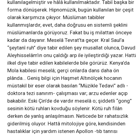
kullanılagelmiştir ve hâlâ kullanılmaktadır. Tabiî başka bir
forma dönüşerek. Hipnomüzik, bugün kullanılan bir çeşit
olarak karşımıza çıkıyor. Müslüman tabibler
kullanmışlardır, evet, daha doğrusu en sistemli şeklini
müslümanlarda görüyoruz. Fakat bu iş milattan önceye
kadar da dayanır. Meselâ Tevrat’ta geçer. Kral Saul’a
“şeytanî ruh” diye tabir edilen şey musallat olunca, Davud
Aleyhisselâm’ın onu çaldığı arp ile iyileştirdiği yazar. Hatt
ilkel diye tabir edilen kabilelerde bile görürüz. Kenya’da
Mola kabilesi meselâ; gerçi onlarda dans daha ön
plânda… Geniş bilgi için Haşmet Altınölçek hocanın
müstakil bir eser olarak basılan “Müzikle Tedavi” adlı -
doktora tezi sanırım- çalışması var; arzu edenler açıp
bakabilir. Eski Çin’de de vardır meselâ o; şiddetli “gong”
sesinin kötü ruhları kovduğu söylenir. Kötü ruh filân
derken de yanlış anlaşılmasın. Neticede bir rahatsızlık
giderilmiş oluyor. Hattâ mitolojiye göre, kendisinden
hastalıklar için yardım istenen Apollon -tıb tanrısı