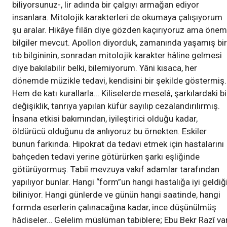
biliyorsunuz-, lir adında bir çalgıyı armağan ediyor
insanlara. Mitolojik karakterleri de okumaya çalışıyorum
şu aralar. Hikâye filân diye gözden kaçırıyoruz ama önem
bilgiler mevcut. Apollon diyorduk, zamanında yaşamış bir
tıb bilgininin, sonradan mitolojik karakter hâline gelmesi
diye bakılabilir belki, bilemiyorum. Yâni kısaca, her
dönemde müzikle tedavi, kendisini bir şekilde göstermiş.
Hem de katı kurallarla… Kiliselerde meselâ, şarkılardaki bi
değişiklik, tanrıya yapılan küfür sayılıp cezalandırılırmış.
İnsana etkisi bakımından, iyileştirici olduğu kadar,
öldürücü olduğunu da anlıyoruz bu örnekten. Eskiler
bunun farkında. Hipokrat da tedavi etmek için hastalarını
bahçeden tedavi yerine götürürken şarkı eşliğinde
götürüyormuş. Tabiî mevzuya vakıf adamlar tarafından
yapılıyor bunlar. Hangi “form”un hangi hastalığa iyi geldiğ
biliniyor. Hangi günlerde ve günün hangi saatinde, hangi
formda eserlerin çalınacağına kadar, ince düşünülmüş
hâdiseler… Gelelim müslüman tabiblere; Ebu Bekr Razî var