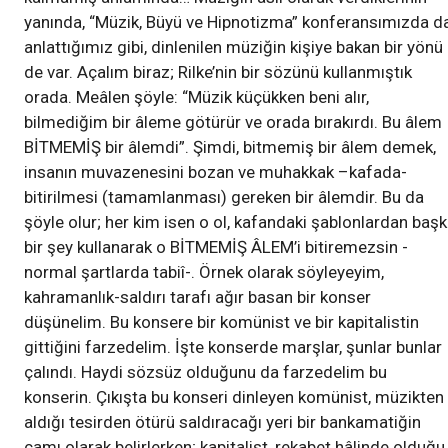
yanında, “Müzik, Büyü ve Hipnotizma” konferansımızda d
anlattığımız gibi, dinlenilen müziğin kişiye bakan bir yönü
de var. Açalım biraz; Rilke’nin bir sözünü kullanmıştık
orada. Meâlen şöyle: “Müzik küçükken beni alır,
bilmediğim bir âleme götürür ve orada bırakırdı. Bu âlem
BİTMEMİŞ bir âlemdi”. Şimdi, bitmemiş bir âlem demek,
insanın muvazenesini bozan ve muhakkak –kafada-
bitirilmesi (tamamlanması) gereken bir âlemdir. Bu da
şöyle olur; her kim isen o ol, kafandaki şablonlardan baş
bir şey kullanarak o BİTMEMİŞ ÂLEM’i bitiremezsin -
normal şartlarda tabiî-. Örnek olarak söyleyeyim,
kahramanlık-saldırı tarafı ağır basan bir konser
düşünelim. Bu konsere bir komünist ve bir kapitalistin
gittiğini farzedelim. İşte konserde marşlar, şunlar bunlar
çalındı. Haydi sözsüz olduğunu da farzedelim bu
konserin. Çıkışta bu konseri dinleyen komünist, müzikten
aldığı tesirden ötürü saldıracağı yeri bir bankamatiğin
camı olarak belirlerken; kapitalist, rekabet hâlinde olduğu