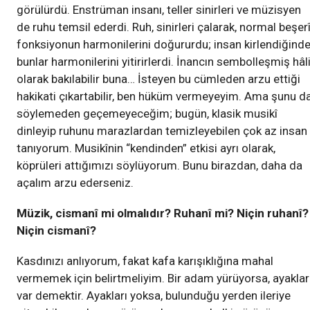
görülürdü. Enstrüman insanı, teller sinirleri ve müzisyen
de ruhu temsil ederdi. Ruh, sinirleri çalarak, normal beşer
fonksiyonun harmonilerini doğururdu; insan kirlendiğinde
bunlar harmonilerini yitirirlerdi. İnancın sembolleşmiş hâl
olarak bakılabilir buna… İsteyen bu cümleden arzu ettiği
hakikati çıkartabilir, ben hüküm vermeyeyim. Ama şunu d
söylemeden geçemeyeceğim; bugün, klasik musikî
dinleyip ruhunu marazlardan temizleyebilen çok az insan
tanıyorum. Musikînin “kendinden” etkisi ayrı olarak,
köprüleri attığımızı söylüyorum. Bunu birazdan, daha da
açalım arzu ederseniz.
Müzik, cismanî mi olmalıdır? Ruhanî mi? Niçin ruhanî?
Niçin cismanî?
Kasdınızı anlıyorum, fakat kafa karışıklığına mahal
vermemek için belirtmeliyim. Bir adam yürüyorsa, ayaklar
var demektir. Ayakları yoksa, bulunduğu yerden ileriye