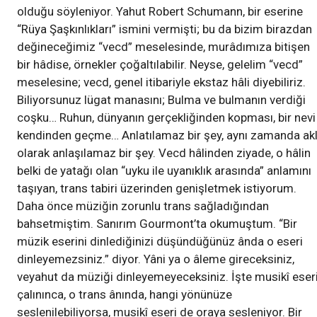
olduğu söyleniyor. Yahut Robert Schumann, bir eserine
“Rüya Şaşkınlıkları” ismini vermişti; bu da bizim birazdan
değineceğimiz “vecd” meselesinde, murâdımıza bitişen
bir hâdise, örnekler çoğaltılabilir. Neyse, gelelim “vecd”
meselesine; vecd, genel itibariyle ekstaz hâli diyebiliriz.
Biliyorsunuz lügat manasını; Bulma ve bulmanın verdiği
coşku… Ruhun, dünyanın gerçekliğinden kopması, bir nevi
kendinden geçme… Anlatılamaz bir şey, aynı zamanda akl
olarak anlaşılamaz bir şey. Vecd hâlinden ziyade, o hâlin
belki de yatağı olan “uyku ile uyanıklık arasında” anlamını
taşıyan, trans tabiri üzerinden genişletmek istiyorum.
Daha önce müziğin zorunlu trans sağladığından
bahsetmiştim. Sanırım Gourmont’ta okumuştum. “Bir
müzik eserini dinlediğinizi düşündüğünüz ânda o eseri
dinleyemezsiniz.” diyor. Yâni ya o âleme gireceksiniz,
veyahut da müziği dinleyemeyeceksiniz. İşte musikî eser
çalınınca, o trans ânında, hangi yönünüze
seslenilebiliyorsa, musikî eseri de oraya sesleniyor. Bir