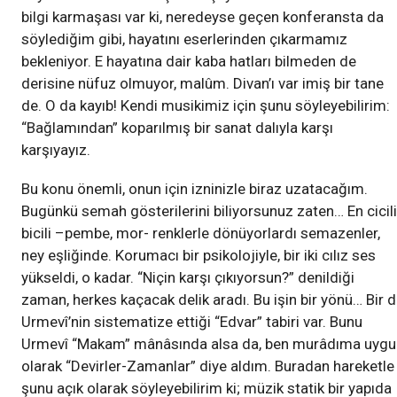
bilgi karmaşası var ki, neredeyse geçen konferansta da
söylediğim gibi, hayatını eserlerinden çıkarmamız
bekleniyor. E hayatına dair kaba hatları bilmeden de
derisine nüfuz olmuyor, malûm. Divan’ı var imiş bir tane
de. O da kayıb! Kendi musikimiz için şunu söyleyebilirim:
“Bağlamından” koparılmış bir sanat dalıyla karşı
karşıyayız.
Bu konu önemli, onun için izninizle biraz uzatacağım.
Bugünkü semah gösterilerini biliyorsunuz zaten… En cicili
bicili –pembe, mor- renklerle dönüyorlardı semazenler,
ney eşliğinde. Korumacı bir psikolojiyle, bir iki cılız ses
yükseldi, o kadar. “Niçin karşı çıkıyorsun?” denildiği
zaman, herkes kaçacak delik aradı. Bu işin bir yönü… Bir 
Urmevî’nin sistematize ettiği “Edvar” tabiri var. Bunu
Urmevî “Makam” mânâsında alsa da, ben murâdıma uygu
olarak “Devirler-Zamanlar” diye aldım. Buradan hareketle
şunu açık olarak söyleyebilirim ki; müzik statik bir yapıda