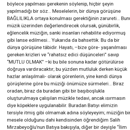
böylece yapılması gerekenin söylenip, hiçbir şeyin
yapılmadığı bir söz… Meselelerin, bir dünya görüşüne
BAĞLILIKLA ortaya konulması gerektiğinin zarureti… Bun
müzik üzerinden değerlendirecek olursak, günübirlik,
eğlencelik müziğin, sanki insanları rehabilite ediyormuş
gibi lanse edilmesi… Yukarıda da bahsettik. Bu da bir
dünya görüşüne tâbidir. Hayatı, –bize göre- yaşanılması
gereken krizleri ve “rahatsız edici düşünceleri” savıp
“MUTLU OLMAK” –ki bu bile sonuna kadar götürülürse
doğruya vardıracaktır; bu yüzden mutluluk derken küçük
hazlar anlaşılmalı- olarak görenlerin, yine kendi dünya
görüşlerine göre bu müziği önümüze sürmeleri… Biraz
oradan, biraz da buradan gibi bir başıboşlukla
oluşturulmaya çalışılan müzikle tedavi, ancak ısırmasın
diye köpeklere uygulanabilir. Buradan Batıyı elimizin
tersiyle itmiş gibi olmamak adına söyleyeyim; müziğin bi
mesele olduğunu dahi kendisinden öğrendiğim Salih
Mirzabeyoğlu’nun Batıya bakışıyla, diğer bir deyişle “İlim