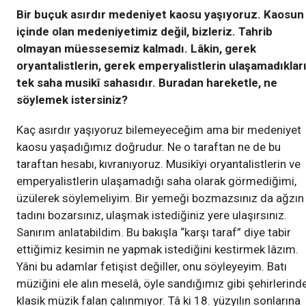
Bir buçuk asırdır medeniyet kaosu yaşıyoruz. Kaosun
içinde olan medeniyetimiz değil, bizleriz. Tahrib
olmayan müessesemiz kalmadı. Lâkin, gerek
oryantalistlerin, gerek emperyalistlerin ulaşamadıklar
tek saha musikî sahasıdır. Buradan hareketle, ne
söylemek istersiniz?
Kaç asırdır yaşıyoruz bilemeyeceğim ama bir medeniyet
kaosu yaşadığımız doğrudur. Ne o taraftan ne de bu
taraftan hesabı, kıvranıyoruz. Musikîyi oryantalistlerin ve
emperyalistlerin ulaşamadığı saha olarak görmediğimi,
üzülerek söylemeliyim. Bir yemeği bozmazsınız da ağzın
tadını bozarsınız, ulaşmak istediğiniz yere ulaşırsınız.
Sanırım anlatabildim. Bu bakışla “karşı taraf” diye tabir
ettiğimiz kesimin ne yapmak istediğini kestirmek lâzım.
Yâni bu adamlar fetişist değiller, onu söyleyeyim. Batı
müziğini ele alın meselâ, öyle sandığımız gibi şehirlerind
klasik müzik falan çalınmıyor. Tâ ki 18. yüzyılın sonlarına