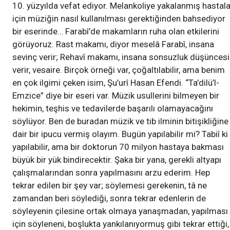
10. yüzyılda vefat ediyor. Melankoliye yakalanmış hastala
için müziğin nasıl kullanılması gerektiğinden bahsediyor
bir eserinde… Farabî’de makamların ruha olan etkilerini
görüyoruz. Rast makamı, diyor meselâ Farabî, insana
sevinç verir; Rehavî makamı, insana sonsuzluk düşüncesi
verir, vesaire. Birçok örneği var, çoğaltılabilir, ama benim
en çok ilgimi çeken isim, Şu’urî Hasan Efendi. “Ta’dilü’l-
Emzice” diye bir eseri var. Müzik usullerini bilmeyen bir
hekimin, teşhis ve tedavilerde başarılı olamayacağını
söylüyor. Ben de buradan müzik ve tıb ilminin bitişikliğine
dair bir ipucu vermiş olayım. Bugün yapılabilir mi? Tabiî ki
yapılabilir, ama bir doktorun 70 milyon hastaya bakması
büyük bir yük bindirecektir. Şaka bir yana, gerekli altyapı
çalışmalarından sonra yapılmasını arzu ederim. Hep
tekrar edilen bir şey var; söylemesi gerekenin, tâ ne
zamandan beri söylediği, sonra tekrar edenlerin de
söyleyenin çilesine ortak olmaya yanaşmadan, yapılması
için söyleneni, boşlukta yankılanıyormuş gibi tekrar ettiği,