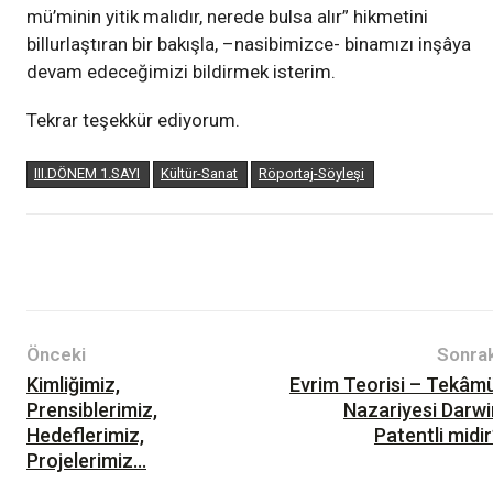
mü’minin yitik malıdır, nerede bulsa alır” hikmetini
billurlaştıran bir bakışla, –nasibimizce- binamızı inşâya
devam edeceğimizi bildirmek isterim.
Tekrar teşekkür ediyorum.
III.DÖNEM 1.SAYI
Kültür-Sanat
Röportaj-Söyleşi
Önceki
Sonrak
Kimliğimiz,
Evrim Teorisi – Tekâmü
Prensiblerimiz,
Nazariyesi Darwi
Hedeflerimiz,
Patentli midi
Projelerimiz…