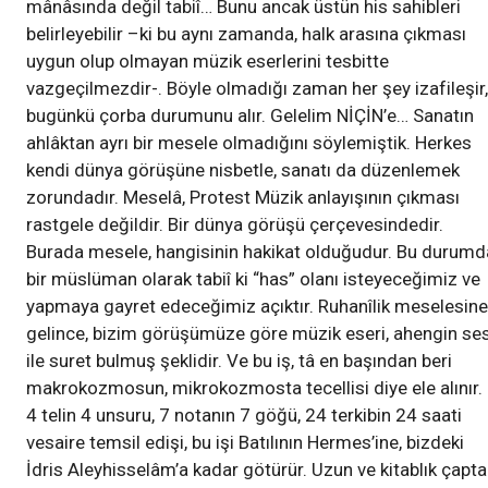
mânâsında değil tabiî… Bunu ancak üstün his sahibleri
belirleyebilir –ki bu aynı zamanda, halk arasına çıkması
uygun olup olmayan müzik eserlerini tesbitte
vazgeçilmezdir-. Böyle olmadığı zaman her şey izafileşir,
bugünkü çorba durumunu alır. Gelelim NİÇİN’e… Sanatın
ahlâktan ayrı bir mesele olmadığını söylemiştik. Herkes
kendi dünya görüşüne nisbetle, sanatı da düzenlemek
zorundadır. Meselâ, Protest Müzik anlayışının çıkması
rastgele değildir. Bir dünya görüşü çerçevesindedir.
Burada mesele, hangisinin hakikat olduğudur. Bu durumd
bir müslüman olarak tabiî ki “has” olanı isteyeceğimiz ve
yapmaya gayret edeceğimiz açıktır. Ruhanîlik meselesine
gelince, bizim görüşümüze göre müzik eseri, ahengin se
ile suret bulmuş şeklidir. Ve bu iş, tâ en başından beri
makrokozmosun, mikrokozmosta tecellisi diye ele alınır.
4 telin 4 unsuru, 7 notanın 7 göğü, 24 terkibin 24 saati
vesaire temsil edişi, bu işi Batılının Hermes’ine, bizdeki
İdris Aleyhisselâm’a kadar götürür. Uzun ve kitablık çapta