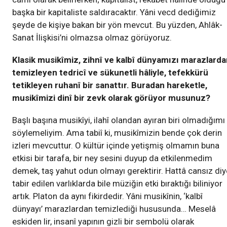
başka bir kapitaliste saldıracaktır. Yâni vecd dediğimiz
şeyde de kişiye bakan bir yön mevcut. Bu yüzden, Ahlâk-
Sanat İlişkisi’ni olmazsa olmaz görüyoruz.
Klasik musikîmiz, zihnî ve kalbî dünyamızı marazlarda
temizleyen tedricî ve sükunetli hâliyle, tefekkürü
tetikleyen ruhanî bir sanattır. Buradan hareketle,
musikîmizi dinî bir zevk olarak görüyor musunuz?
Başlı başına musikîyi, ilahî olandan ayıran biri olmadığımı
söylemeliyim. Ama tabiî ki, musikîmizin bende çok derin
izleri mevcuttur. O kültür içinde yetişmiş olmamın buna
etkisi bir tarafa, bir ney sesini duyup da etkilenmedim
demek, taş yahut odun olmayı gerektirir. Hattâ cansız diy
tabir edilen varlıklarda bile müziğin etki bıraktığı biliniyor
artık. Platon da aynı fikirdedir. Yâni musikînin, ‘kalbî
dünyayı’ marazlardan temizlediği hususunda… Meselâ
eskiden lir, insanî yapının gizli bir sembolü olarak