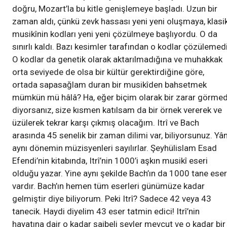
doğru, Mozart’la bu kitle genişlemeye başladı. Uzun bir
zaman aldı, çünkü zevk hassası yeni yeni oluşmaya, klasi
musikînin kodları yeni yeni çözülmeye başlıyordu. O da
sınırlı kaldı. Bazı kesimler tarafından o kodlar çözülemedi
O kodlar da genetik olarak aktarılmadığına ve muhakkak
orta seviyede de olsa bir kültür gerektirdiğine göre,
ortada sapasağlam duran bir musikîden bahsetmek
mümkün mü hâlâ? Ha, eğer biçim olarak bir zarar görmed
diyorsanız, size kısmen katılsam da bir örnek vererek ve
üzülerek tekrar karşı çıkmış olacağım. Itrî ve Bach
arasında 45 senelik bir zaman dilimi var, biliyorsunuz. Yân
aynı dönemin müzisyenleri sayılırlar. Şeyhülislam Esad
Efendi’nin kitabında, Itrî’nin 1000’i aşkın musikî eseri
olduğu yazar. Yine aynı şekilde Bach’ın da 1000 tane eser
vardır. Bach’ın hemen tüm eserleri günümüze kadar
gelmiştir diye biliyorum. Peki Itrî? Sadece 42 veya 43
tanecik. Haydi diyelim 43 eser tatmin edici! Itrî’nin
hayatına dair o kadar şaibeli şeyler mevcut ve o kadar bir