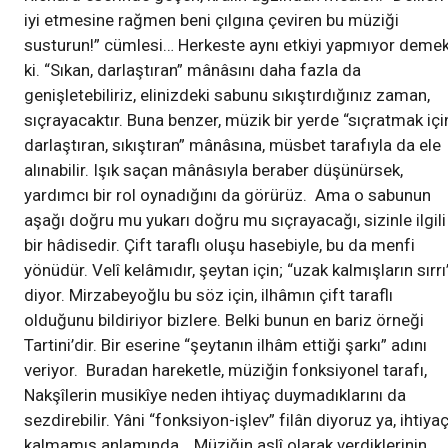
iyi etmesine rağmen beni çılgına çeviren bu müziği
susturun!” cümlesi… Herkeste aynı etkiyi yapmıyor deme
ki. “Sıkan, darlaştıran” mânâsını daha fazla da
genişletebiliriz, elinizdeki sabunu sıkıştırdığınız zaman,
sıçrayacaktır. Buna benzer, müzik bir yerde “sıçratmak içi
darlaştıran, sıkıştıran” mânâsına, müsbet tarafıyla da ele
alınabilir. Işık saçan mânâsıyla beraber düşünürsek,
yardımcı bir rol oynadığını da görürüz. Ama o sabunun
aşağı doğru mu yukarı doğru mu sıçrayacağı, sizinle ilgili
bir hâdisedir. Çift taraflı oluşu hasebiyle, bu da menfi
yönüdür. Velî kelâmıdır, şeytan için; “uzak kalmışların sırrı
diyor. Mirzabeyoğlu bu söz için, ilhâmın çift taraflı
olduğunu bildiriyor bizlere. Belki bunun en bariz örneği
Tartini’dir. Bir eserine “şeytanın ilhâm ettiği şarkı” adını
veriyor. Buradan hareketle, müziğin fonksiyonel tarafı,
Nakşîlerin musikîye neden ihtiyaç duymadıklarını da
sezdirebilir. Yâni “fonksiyon-işlev” filân diyoruz ya, ihtiya
kalmamış anlamında… Müziğin aslî olarak verdiklerinin