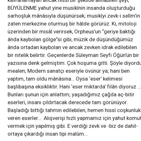
kavranamayan ancak hissî bir şekilde alınabilen şeyi,
BÜYÜLENME yahut yine musikînin insanda oluşturduğu
sarhoşluk mânâsıyla düşünürsek; musikîyi zevk-i selîm’in
zaten merkezine oturmuş bir hâlde görürüz. Ki, mitoloji
üzerinden bir misâl verirsek, Orpheus’un “geriye baktığı
ânda kaybolan gölge”si gibi, müzik de düşündüğümüz
ânda ortadan kaybolan ve ancak zevken idrak edilebilen
bir nitelik belirtir. Geçenlerde Süleyman Seyfi Öğün’ün bir
yazısına denk gelmiştim. Çok hoşuma gitti. Şöyle diyord
mealen; Modern sanatçı eseriyle övünür ya; hani ben
yaptım, tam oldu mânâsına… Oysa ‘eser’ kelimesi
başlıbaşına eksikliktir. Hani ‘eser miktarda’ filân diyoruz …
Bunları şunun için anlattım; yaşadığımız çağda aç-bitir
eserleri, insanı çıldırtacak derecede tam görünüyor.
Başladığı bittiği tahmin edilebilen, hemen hissî coşkunluk
veren eserler… Alışverişi hızlı yapmamız için yahut komu
vermek için yapılmış gibi. E verdiği zevk ve -biz de dahil-
ortaya çıkardığı insan tipi malûm…