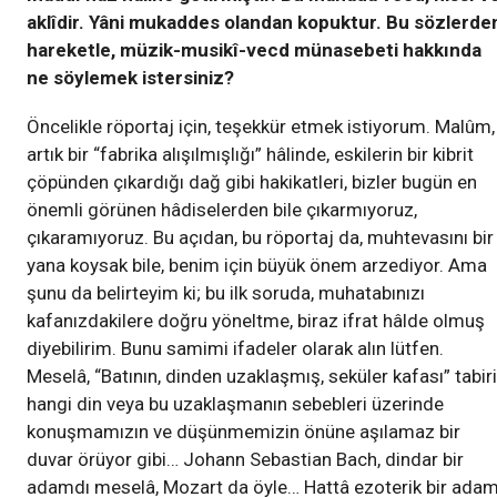
aklîdir. Yâni mukaddes olandan kopuktur. Bu sözlerde
hareketle, müzik-musikî-vecd münasebeti hakkında
ne söylemek istersiniz?
Öncelikle röportaj için, teşekkür etmek istiyorum. Malûm,
artık bir “fabrika alışılmışlığı” hâlinde, eskilerin bir kibrit
çöpünden çıkardığı dağ gibi hakikatleri, bizler bugün en
önemli görünen hâdiselerden bile çıkarmıyoruz,
çıkaramıyoruz. Bu açıdan, bu röportaj da, muhtevasını bir
yana koysak bile, benim için büyük önem arzediyor. Ama
şunu da belirteyim ki; bu ilk soruda, muhatabınızı
kafanızdakilere doğru yöneltme, biraz ifrat hâlde olmuş
diyebilirim. Bunu samimi ifadeler olarak alın lütfen.
Meselâ, “Batının, dinden uzaklaşmış, seküler kafası” tabiri
hangi din veya bu uzaklaşmanın sebebleri üzerinde
konuşmamızın ve düşünmemizin önüne aşılamaz bir
duvar örüyor gibi… Johann Sebastian Bach, dindar bir
adamdı meselâ, Mozart da öyle… Hattâ ezoterik bir ada