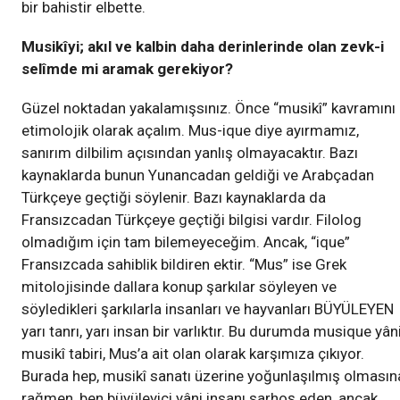
bir bahistir elbette.
Musikîyi; akıl ve kalbin daha derinlerinde olan zevk-i
selîmde mi aramak gerekiyor?
Güzel noktadan yakalamışsınız. Önce “musikî” kavramını
etimolojik olarak açalım. Mus-ique diye ayırmamız,
sanırım dilbilim açısından yanlış olmayacaktır. Bazı
kaynaklarda bunun Yunancadan geldiği ve Arabçadan
Türkçeye geçtiği söylenir. Bazı kaynaklarda da
Fransızcadan Türkçeye geçtiği bilgisi vardır. Filolog
olmadığım için tam bilemeyeceğim. Ancak, “ique”
Fransızcada sahiblik bildiren ektir. “Mus” ise Grek
mitolojisinde dallara konup şarkılar söyleyen ve
söyledikleri şarkılarla insanları ve hayvanları BÜYÜLEYEN
yarı tanrı, yarı insan bir varlıktır. Bu durumda musique yân
musikî tabiri, Mus’a ait olan olarak karşımıza çıkıyor.
Burada hep, musikî sanatı üzerine yoğunlaşılmış olmasın
rağmen, ben büyüleyici yâni insanı sarhoş eden, ancak