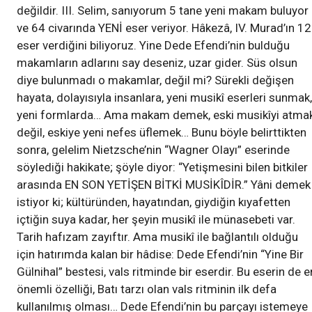
değildir. III. Selim, sanıyorum 5 tane yeni makam buluyor
ve 64 civarında YENİ eser veriyor. Hâkezâ, IV. Murad’ın 12
eser verdiğini biliyoruz. Yine Dede Efendi’nin bulduğu
makamların adlarını say deseniz, uzar gider. Süs olsun
diye bulunmadı o makamlar, değil mi? Sürekli değişen
hayata, dolayısıyla insanlara, yeni musikî eserleri sunmak,
yeni formlarda… Ama makam demek, eski musikîyi atma
değil, eskiye yeni nefes üflemek… Bunu böyle belirttikten
sonra, gelelim Nietzsche’nin “Wagner Olayı” eserinde
söylediği hakikate; şöyle diyor: “Yetişmesini bilen bitkiler
arasında EN SON YETİŞEN BİTKİ MUSİKÎDİR.” Yâni demek
istiyor ki; kültüründen, hayatından, giydiğin kıyafetten
içtiğin suya kadar, her şeyin musikî ile münasebeti var.
Tarih hafızam zayıftır. Ama musikî ile bağlantılı olduğu
için hatırımda kalan bir hâdise: Dede Efendi’nin “Yine Bir
Gülnihal” bestesi, vals ritminde bir eserdir. Bu eserin de e
önemli özelliği, Batı tarzı olan vals ritminin ilk defa
kullanılmış olması… Dede Efendi’nin bu parçayı istemeye