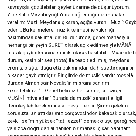
kavrayışla çözülebilen şeyler üzerine de düşünüyorum.
Yine Salih Mirzabeyoğlu’ndan öğrendiğimiz mânâları
verelim: Muzi: Meydana çıkaran, açığa vuran… Muzi’: Gay
eden… Bu kelimelere, müzik kelimesine yakınlığı
bakımından bakılmalıdır. Bu durumda, genel mânâsıyla
herhangi bir şeyin SURET olarak açık edilmesiyle MÂNÂ
olarak gayb olmasına musikî olarak bakılabilir. Musikîde 
durum, kesin bir ses (nota) ile tesbit edilmiş, meydana
çıkmış, oluşturduğu etki bakımından da hissettirdiğini bir
o kadar gayb etmiştir. Bir şiirde de musikî vardır meselâ.
Burada Alman şair Novalis’in mısraını sanırım
zikredebiliriz: “… Genel belirsiz her cümle, bir parça
MUSİKÎ ihtiva eder.” Burada da musikî sanatı ile ilgili
derinleşilebilecek mânâlar devşirilebilir. Şimdi gelelim
sorunuza; anlattıklarımız çerçevesinden bakacak olursak,
zevk-i selîmin yüksek “tat, lezzet” demek oluşu gereğince
yalnızca doğrudan alınabilen bir mânâsı çıkar. Yâni tam