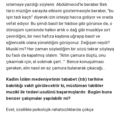
istemeye yazdığı söylenir. Abdülmecid’le beraber Batı
tarzı müziğin sarayda etkisini göstermesiyle beraber, “bu
işin tadı kaçtı” diyerek izin isteyip hacca gidiyor ve orada
vefat ediyor. Bu şimdi basit bir hâdise gibi görünse de, o
dönüşüm içerisinde halkın artık o dağ gibi musikîye sırt
çevirdiğini, bir nevi hafıza kaybına uğrayıp basit ve
eğlencelik olana yöneldiğini görüyoruz. Değişen neydi?
Musikî mi? Her zaman söylediğim bir sözü tekrar söyleyi
bu faslı da kapatmış olalım. “Altın çamura düştü, onu
çıkarmak için, el sokmak şart…”. Bence konuşulması
gereken, elin nasıl en az çamura bulanarak çıkacağı…
Kadîm İslâm medeniyetinin tababet (tıb) tarihine
bakıldığı vakit görülecektir ki, müslüman tabibler
musikî ile tedavi usulünü başarmışlardır. Bugün buna
benzer çalışmalar yapılabilir mi?
Evet, özellikle psikolojik rahatsızlıklarda çokça