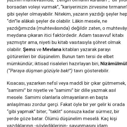
borsadan voleyi vurmak”, “kariyerinizin zirvesine tırmanın
gibi şeyler olmayabilir. Nitekim, yazarın yazdığı şeyler he
“din”le alâkalı şeyler de olabilir. Lâkin mesele, ne
yazdığımızda (muhtevâsında) değildir zaten, o muhtevây
meydana çıkaran itici faktördedir. Adam tasavvuf kitabı
yazmıştır ama, niyeti bu kitab vasıtasıyla şöhret olmak
olabilir.
Şems
ve
Mevlana
kitabları yazarak parayı
götürenleri bir düşünelim. Bunun tam tersi de elbet
mümkündür; iktisad risaleleri hazırlayan biri,
Nizâmülmül
(“Paraya düşman gözüyle bak!”)
tavrı gösterebilir.
Kısacası, yazarken nefsî veya maddî bir çıkar gütmemek,
“samimi” bir niyetle ve “samimi” bir dille yazmak asıl
mesele. Samimi olanlarla olmayanların en başta
anlaşılması zordur gerçi. Fakat öyle bir yer gelir ki orada
“gibi yapmak” biter; “taklit” sonsuza kadar sürmez, bir
yerde göze batar. Ölümü düşünelim meselâ. Kaç kişi
yazdıklarının -söylediklerinin- savunmasını idam