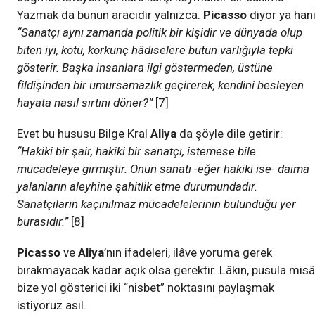
Yazmak da bunun aracıdır yalnızca.
Picasso
diyor ya hani
“Sanatçı aynı zamanda politik bir kişidir ve dünyada olup
biten iyi, kötü, korkunç hâdiselere bütün varlığıyla tepki
gösterir. Başka insanlara ilgi göstermeden, üstüne
fildişinden bir umursamazlık geçirerek, kendini besleyen
hayata nasıl sırtını döner?”
[7]
Evet bu hususu Bilge Kral
Aliya
da şöyle dile getirir:
“Hakiki bir şair, hakiki bir sanatçı, istemese bile
mücadeleye girmiştir. Onun sanatı -eğer hakiki ise- daima
yalanların aleyhine şahitlik etme durumundadır.
Sanatçıların kaçınılmaz mücadelelerinin bulunduğu yer
burasıdır.”
[8]
Picasso
ve
Aliya
’nın ifadeleri, ilâve yoruma gerek
bırakmayacak kadar açık olsa gerektir. Lâkin, pusula misâ
bize yol gösterici iki “nisbet” noktasını paylaşmak
istiyoruz asıl.