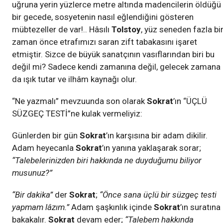
uğruna yerin yüzlerce metre altında madencilerin öldüğü
bir gecede, sosyetenin nasıl eğlendiğini gösteren
mübtezeller de var!.. Hâsılı
Tolstoy
, yüz seneden fazla bi
zaman önce etrafımızı saran zift tabakasını işaret
etmiştir. Sizce de büyük sanatçının vasıflarından biri bu
değil mi? Sadece kendi zamanına değil, gelecek zamana
da ışık tutar ve ilhâm kaynağı olur.
“Ne yazmalı” mevzuunda son olarak
Sokrat
’ın “ÜÇLÜ
SÜZGEÇ TESTİ”ne kulak vermeliyiz:
Günlerden bir gün
Sokrat
’ın karşısına bir adam dikilir.
Adam heyecanla
Sokrat
’ın yanına yaklaşarak sorar;
“Talebelerinizden biri hakkında ne duyduğumu biliyor
musunuz?”
“Bir dakika”
der
Sokrat
;
“Önce sana üçlü bir süzgeç testi
yapmam lâzım.”
Adam şaşkınlık içinde
Sokrat
’ın suratına
bakakalır.
Sokrat
devam eder;
“Talebem hakkında