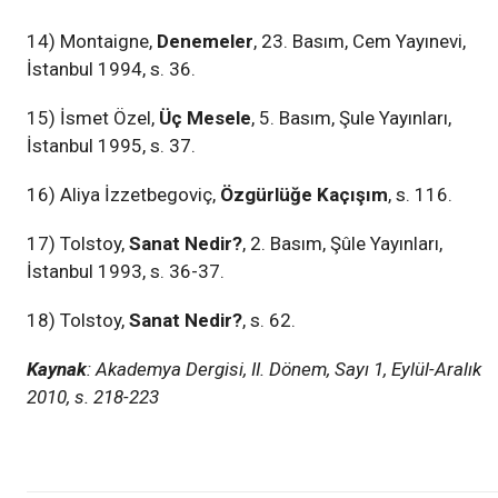
14) Montaigne,
Denemeler
, 23. Basım, Cem Yayınevi,
İstanbul 1994, s. 36.
15) İsmet Özel,
Üç Mesele
, 5. Basım, Şule Yayınları,
İstanbul 1995, s. 37.
16) Aliya İzzetbegoviç,
Özgürlüğe Kaçışım
, s. 116.
17) Tolstoy,
Sanat Nedir?
, 2. Basım, Şûle Yayınları,
İstanbul 1993, s. 36-37.
18) Tolstoy,
Sanat Nedir?
, s. 62.
Kaynak
: Akademya Dergisi, II. Dönem, Sayı 1, Eylül-Aralık
2010, s. 218-223
Edebiyat
Kültür-Sanat
II.DÖNEM 1.SAYI