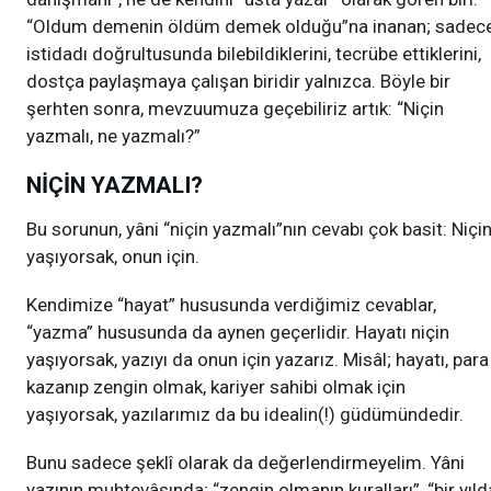
“Oldum demenin öldüm demek olduğu”na inanan; sadec
istidadı doğrultusunda bilebildiklerini, tecrübe ettiklerini,
dostça paylaşmaya çalışan biridir yalnızca. Böyle bir
şerhten sonra, mevzuumuza geçebiliriz artık: “Niçin
yazmalı, ne yazmalı?”
NİÇİN YAZMALI?
Bu sorunun, yâni “niçin yazmalı”nın cevabı çok basit: Niçi
yaşıyorsak, onun için.
Kendimize “hayat” hususunda verdiğimiz cevablar,
“yazma” hususunda da aynen geçerlidir. Hayatı niçin
yaşıyorsak, yazıyı da onun için yazarız. Misâl; hayatı, para
kazanıp zengin olmak, kariyer sahibi olmak için
yaşıyorsak, yazılarımız da bu idealin(!) güdümündedir.
Bunu sadece şeklî olarak da değerlendirmeyelim. Yâni
yazının muhtevâsında; “zengin olmanın kuralları”, “bir yıld