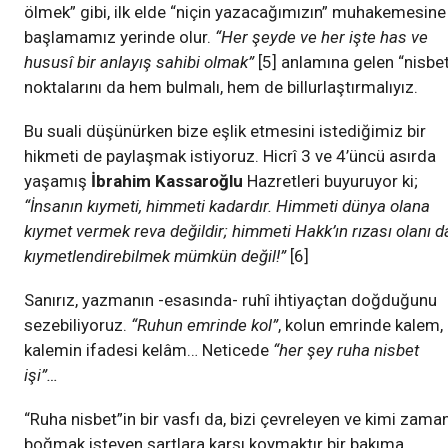
ölmek” gibi, ilk elde “niçin yazacağımızın” muhakemesine
başlamamız yerinde olur.
“Her şeyde ve her işte has ve
hususî bir anlayış sahibi olmak”
[5] anlamına gelen “nisbe
noktalarını da hem bulmalı, hem de billurlaştırmalıyız.
Bu suali düşünürken bize eşlik etmesini istediğimiz bir
hikmeti de paylaşmak istiyoruz. Hicrî 3 ve 4’üncü asırda
yaşamış
İbrahim Kassaroğlu
Hazretleri buyuruyor ki;
“İnsanın kıymeti, himmeti kadardır. Himmeti dünya olana
kıymet vermek reva değildir; himmeti Hakk’ın rızası olanı d
kıymetlendirebilmek mümkün değil!”
[6]
Sanırız, yazmanın -esasında- ruhî ihtiyaçtan doğduğunu
sezebiliyoruz.
“Ruhun emrinde kol”
, kolun emrinde kalem,
kalemin ifadesi kelâm… Neticede
“her şey ruha nisbet
işi”…
“Ruha nisbet”in bir vasfı da, bizi çevreleyen ve kimi zama
boğmak isteyen şartlara karşı koymaktır bir bakıma.