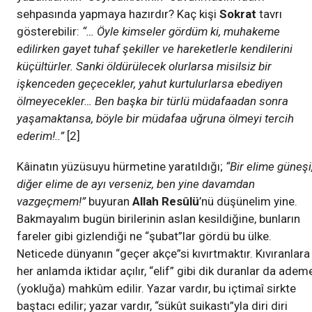
sehpasında yapmaya hazırdır? Kaç kişi
Sokrat
tavrı
gösterebilir:
“… Öyle kimseler gördüm ki, muhakeme
edilirken gayet tuhaf şekiller ve hareketlerle kendilerini
küçültürler. Sanki öldürülecek olurlarsa misilsiz bir
işkenceden geçecekler, yahut kurtulurlarsa ebediyen
ölmeyecekler… Ben başka bir türlü müdafaadan sonra
yaşamaktansa, böyle bir müdafaa uğruna ölmeyi tercih
ederim!..”
[2]
Kâinatın yüzüsuyu hürmetine yaratıldığı;
“Bir elime güneşi
diğer elime de ayı verseniz, ben yine davamdan
vazgeçmem!”
buyuran
Allah Resûlü
’nü düşünelim yine.
Bakmayalım bugün birilerinin aslan kesildiğine, bunların
fareler gibi gizlendiği ne “şubat”lar gördü bu ülke.
Neticede dünyanın “geçer akçe”si kıvırtmaktır. Kıvıranlara
her anlamda iktidar açılır, “elif” gibi dik duranlar da adem
(yokluğa) mahkûm edilir. Yazar vardır, bu içtimaî sirkte
baştacı edilir; yazar vardır, “sükût suikastı”yla diri diri