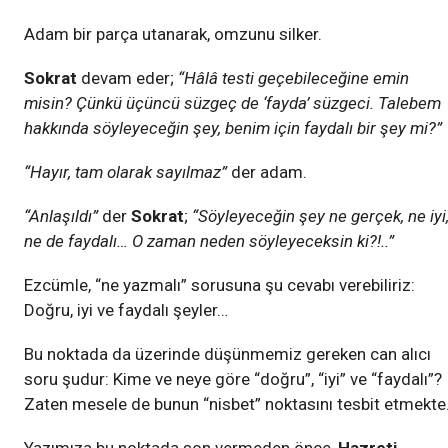
Adam bir parça utanarak, omzunu silker.
Sokrat
devam eder;
“Hâlâ testi geçebileceğine emin
misin? Çünkü üçüncü süzgeç de ‘fayda’ süzgeci. Talebem
hakkında söyleyeceğin şey, benim için faydalı bir şey mi?”
“Hayır, tam olarak sayılmaz”
der adam.
“Anlaşıldı”
der
Sokrat
;
“Söyleyeceğin şey ne gerçek, ne iyi
ne de faydalı… O zaman neden söyleyeceksin ki?!..”
Ezcümle, “ne yazmalı” sorusuna şu cevabı verebiliriz:
Doğru, iyi ve faydalı şeyler…
Bu noktada da üzerinde düşünmemiz gereken can alıcı
soru şudur: Kime ve neye göre “doğru”, “iyi” ve “faydalı”?
Zaten mesele de bunun “nisbet” noktasını tesbit etmekte