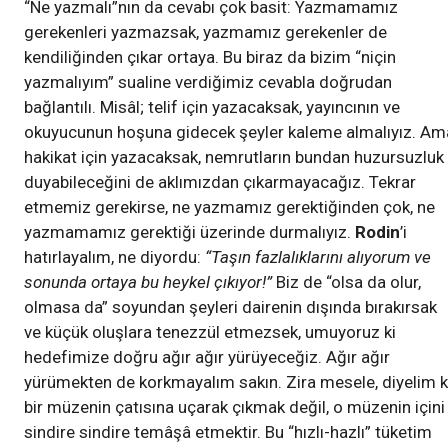
“Ne yazmalı”nın da cevabı çok basit: Yazmamamız
gerekenleri yazmazsak, yazmamız gerekenler de
kendiliğinden çıkar ortaya. Bu biraz da bizim “niçin
yazmalıyım” sualine verdiğimiz cevabla doğrudan
bağlantılı. Misâl; telif için yazacaksak, yayıncının ve
okuyucunun hoşuna gidecek şeyler kaleme almalıyız. Am
hakikat için yazacaksak, nemrutların bundan huzursuzluk
duyabileceğini de aklımızdan çıkarmayacağız. Tekrar
etmemiz gerekirse, ne yazmamız gerektiğinden çok, ne
yazmamamız gerektiği üzerinde durmalıyız.
Rodin
’i
hatırlayalım, ne diyordu:
“Taşın fazlalıklarını alıyorum ve
sonunda ortaya bu heykel çıkıyor!”
Biz de “olsa da olur,
olmasa da” soyundan şeyleri dairenin dışında bırakırsak
ve küçük oluşlara tenezzül etmezsek, umuyoruz ki
hedefimize doğru ağır ağır yürüyeceğiz. Ağır ağır
yürümekten de korkmayalım sakın. Zira mesele, diyelim k
bir müzenin çatısına uçarak çıkmak değil, o müzenin içini
sindire sindire temâşâ etmektir. Bu “hızlı-hazlı” tüketim