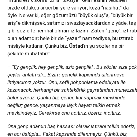
imtinâ ettik sonra. Zira “tavsiye” kelimesinin tedaileri
bizde oldukça sıkıcı bir yere varıyor; kezâ “nasihat” da
öyle. Ne var ki, eğer gözümüzü “büyük oluş”a, “büyük bir
eriş”e dikmişsek, sırtımızı sıvazlayacaklardan ziyâde, taş
gibi sözlerle hemhâl olmamız lâzım. Zaten “genç”, ıztırab
olan adamdır; hele bir de “yazar” namzediyse, bu ıztırab
misliyle katlanır. Çünkü biz,
Üstad
’ın şu sözlerine bir
şekilde muhatabız:
– “Ey gençlik, hey gençlik, aziz gençlik!.. Bu sözler size çok
şeyler anlatmalı… Bizim, gençlik kapısında dilenmeye
ihtiyacımız yoktur. Onu, sefil pohpohlama edebiyatı ile
kazanacak, herhangi bir sahtekârlık gayretinden münezze
bulunuyoruz. Çünkü biz, gence kur yapmak mevkiinde
değiliz; gence, yaşanmaya lâyık hayatı telkin etmek
mevkiindeyiz. Gerekirse onu acıtırız, üzeriz, incitiriz.
Ona genç adamın baş hassası olarak ıstırabı telkin ederiz,
en acı üslûpla… Fakat kapsında dilenmeyiz. Çünkü, biz,