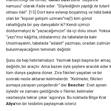
namusu” olarak ifade eder:
“Söylediğinin yaptığı ile tutarlı
olması hâli”.
[15] Dört kere evlenip boşanmış ve hâlâ bekâ
olan bir “kişisel gelişim uzmanı”na(!) kim gönül
rahatlığıyla bir şey danışabilir ki? Kendi içimizi
doldurmalıyız ki “yazacağımızın” da içi dolu olsun. Yoksa
“yazı”mız kâğıtta, iddialarımız da tabelalarda kalır.
Unutmayalım, tabelada “adalet” yazması, oradan zulmün
bulunmayacağının teminatı değildir.
Şunu da hep hatırlamalıyız: Yazmak başlı başına bir amaç
değildir, bir araçtır. Ama bazen öyle şeylere aracılık eder k
tüm dünya şaşkına döner. Zira fikirleri yaşatan ve bir
sonraki nesle aktaran kelimelerdir.
“Kelimeler, fikirleri
asmaya yarayan çengellerdir”
der
Beecher
. Evet aynen
öyledir ve zamanı geldiğinde o fikirler, kelimeler
vasıtasıyla tekrar çıkar ‘agora’ya. Bu noktada Bilge Kral
Aliya
’nın bir tesbitini paylaşmak isteriz: