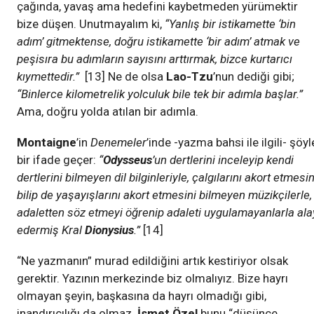
çağında, yavaş ama hedefini kaybetmeden yürümektir
bize düşen. Unutmayalım ki,
“Yanlış bir istikamette ‘bin
adım’ gitmektense, doğru istikamette ‘bir adım’ atmak ve
peşisıra bu adımların sayısını arttırmak, bizce kurtarıcı
kıymettedir.”
[13] Ne de olsa
Lao-Tzu
’nun dediği gibi;
“Binlerce kilometrelik yolculuk bile tek bir adımla başlar.”
Ama, doğru yolda atılan bir adımla.
Montaigne
’in
Denemeler
’inde -yazma bahsi ile ilgili- şöyl
bir ifade geçer:
“
Odysseus
’un dertlerini inceleyip kendi
dertlerini bilmeyen dil bilginleriyle, çalgılarını akort etmesin
bilip de yaşayışlarını akort etmesini bilmeyen müzikçilerle,
adaletten söz etmeyi öğrenip adaleti uygulamayanlarla ala
edermiş Kral
Dionysius
.”
[14]
“Ne yazmanın” murad edildiğini artık kestiriyor olsak
gerektir. Yazının merkezinde biz olmalıyız. Bize hayrı
olmayan şeyin, başkasına da hayrı olmadığı gibi,
inandırıcılığı da olmaz.
İsmet Özel
bunu “düşünce