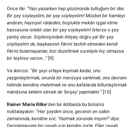
Önce ilki:
“Yazı yazarken hep gözönünde tuttuğum bir ilke:
Bir şey söyleyelim, bir şey söyleyelim! Müsbet bir hamleyi
andıran, haysiyet vâdeden, boşlukta mekân işgal etme
hassasına istekli olan bir şey söyleyelim! İsterse o şey
yanlış olsun. Söylenişindeki ihtiyaç doğru ya! Bir şey
söyleyelim de, başkasının fikrini tashih etmeden kendi
fikrini bulamayanlar, bizi düzeltmek suretiyle hiç olmazsa
bir teşhise varsın…”
[9]
Ve ikincisi:
“Bir şeyi ortaya koymak kadar, onu
yaygınlaştırmak, onunla bir mevzuya sarkmak, onu davranı
hâlinde kendine maletmek ve onu kafalarda billurlaştırmak
mânâsına tahkim etmek de ‘birşey’ yapmaktır.”
[10]
Rainer Maria Rilke
’den bir iktibasla bu bölümü
noktalayalım:
“Her şeyden önce, gecenin en sakin
zamanında, kendine sor; ‘Yazmak zorunda mıyım?’ diye.
Derinlemesine bir cevab için kendini zorla. Eğer cevab