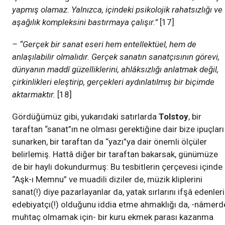
yapmış olamaz. Yalnızca, içindeki psikolojik rahatsızlığı ve
aşağılık kompleksini bastırmaya çalışır.”
[17]
– “Gerçek bir sanat eseri hem entellektüel, hem de
anlaşılabilir olmalıdır. Gerçek sanatın sanatçısının görevi,
dünyanın maddî güzelliklerini, ahlâksızlığı anlatmak değil,
çirkinlikleri eleştirip, gerçekleri aydınlatılmış bir biçimde
aktarmaktır.
[18]
Gördüğümüz gibi, yukarıdaki satırlarda
Tolstoy
, bir
taraftan “sanat”ın ne olması gerektiğine dair bize ipuçları
sunarken, bir taraftan da “yazı”ya dair önemli ölçüler
belirlemiş. Hattâ diğer bir taraftan bakarsak, günümüze
de bir hayli dokundurmuş: Bu tesbitlerin çerçevesi içinde
“Aşk-ı Memnu” ve muadili diziler de, müzik kliplerini
sanat(!) diye pazarlayanlar da, yatak sırlarını ifşâ edenler
edebiyatçı(!) olduğunu iddia etme ahmaklığı da, -nâmerd
muhtaç olmamak için- bir kuru ekmek parası kazanma