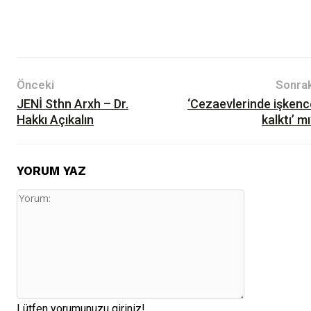
Önceki
Sonrak
JENİ Sthn Arxh – Dr.
‘Cezaevlerinde işkenc
Hakkı Açıkalın
kalktı’ m
YORUM YAZ
Yorum:
Lütfen yorumunuzu giriniz!