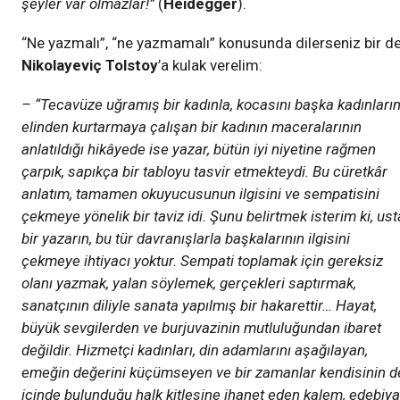
şeyler var olmazlar!”
(
Heidegger
).
“Ne yazmalı”, “ne yazmamalı” konusunda dilerseniz bir d
Nikolayeviç Tolstoy
’a kulak verelim:
– “Tecavüze uğramış bir kadınla, kocasını başka kadınları
elinden kurtarmaya çalışan bir kadının maceralarının
anlatıldığı hikâyede ise yazar, bütün iyi niyetine rağmen
çarpık, sapıkça bir tabloyu tasvir etmekteydi. Bu cüretkâr
anlatım, tamamen okuyucusunun ilgisini ve sempatisini
çekmeye yönelik bir taviz idi. Şunu belirtmek isterim ki, ust
bir yazarın, bu tür davranışlarla başkalarının ilgisini
çekmeye ihtiyacı yoktur. Sempati toplamak için gereksiz
olanı yazmak, yalan söylemek, gerçekleri saptırmak,
sanatçının diliyle sanata yapılmış bir hakarettir… Hayat,
büyük sevgilerden ve burjuvazinin mutluluğundan ibaret
değildir. Hizmetçi kadınları, din adamlarını aşağılayan,
emeğin değerini küçümseyen ve bir zamanlar kendisinin d
içinde bulunduğu halk kitlesine ihanet eden kalem, edebiya