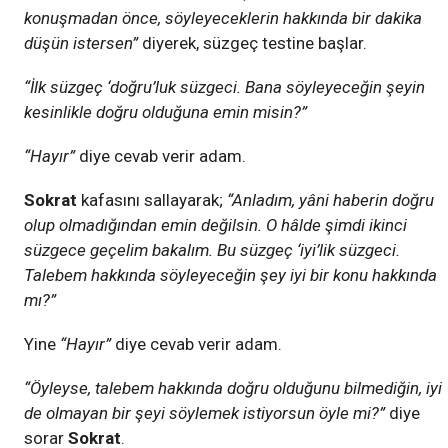
konuşmadan önce, söyleyeceklerin hakkında bir dakika
düşün istersen”
diyerek, süzgeç testine başlar.
“İlk süzgeç ‘doğru’luk süzgeci. Bana söyleyeceğin şeyin
kesinlikle doğru olduğuna emin misin?”
“Hayır”
diye cevab verir adam.
Sokrat
kafasını sallayarak;
“Anladım, yâni haberin doğru
olup olmadığından emin değilsin. O hâlde şimdi ikinci
süzgece geçelim bakalım. Bu süzgeç ‘iyi’lik süzgeci.
Talebem hakkında söyleyeceğin şey iyi bir konu hakkında
mı?”
Yine
“Hayır”
diye cevab verir adam.
“Öyleyse, talebem hakkında doğru olduğunu bilmediğin, iyi
de olmayan bir şeyi söylemek istiyorsun öyle mi?”
diye
sorar
Sokrat
.