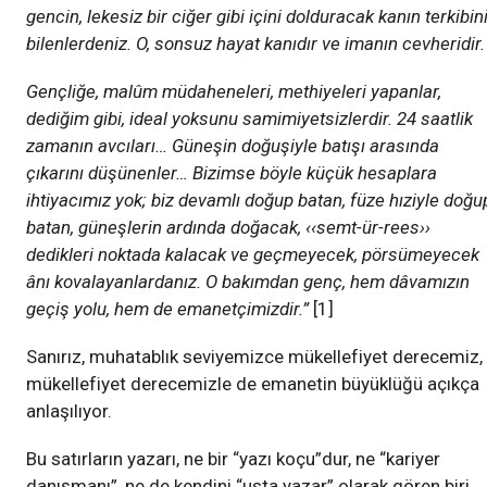
gencin, lekesiz bir ciğer gibi içini dolduracak kanın terkibin
bilenlerdeniz. O, sonsuz hayat kanıdır ve imanın cevheridir.
Gençliğe, malûm müdaheneleri, methiyeleri yapanlar,
dediğim gibi, ideal yoksunu samimiyetsizlerdir. 24 saatlik
zamanın avcıları… Güneşin doğuşiyle batışı arasında
çıkarını düşünenler… Bizimse böyle küçük hesaplara
ihtiyacımız yok; biz devamlı doğup batan, füze hıziyle doğu
batan, güneşlerin ardında doğacak, ‹‹semt-ür-rees››
dedikleri noktada kalacak ve geçmeyecek, pörsümeyecek
ânı kovalayanlardanız. O bakımdan genç, hem dâvamızın
geçiş yolu, hem de emanetçimizdir.”
[1]
Sanırız, muhatablık seviyemizce mükellefiyet derecemiz,
mükellefiyet derecemizle de emanetin büyüklüğü açıkça
anlaşılıyor.
Bu satırların yazarı, ne bir “yazı koçu”dur, ne “kariyer
danışmanı”, ne de kendini “usta yazar” olarak gören biri.