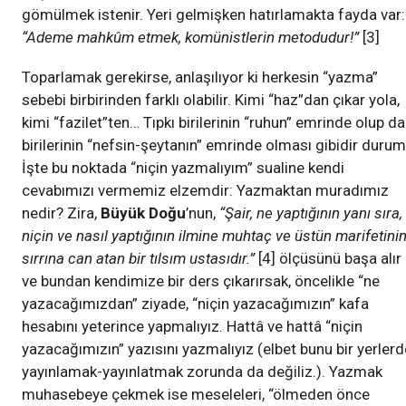
gömülmek istenir. Yeri gelmişken hatırlamakta fayda var:
“Ademe mahkûm etmek, komünistlerin metodudur!”
[3]
Toparlamak gerekirse, anlaşılıyor ki herkesin “yazma”
sebebi birbirinden farklı olabilir. Kimi “haz”dan çıkar yola,
kimi “fazilet”ten… Tıpkı birilerinin “ruhun” emrinde olup da
birilerinin “nefsin-şeytanın” emrinde olması gibidir durum
İşte bu noktada “niçin yazmalıyım” sualine kendi
cevabımızı vermemiz elzemdir: Yazmaktan muradımız
nedir? Zira,
Büyük Doğu
’nun,
“Şair, ne yaptığının yanı sıra,
niçin ve nasıl yaptığının ilmine muhtaç ve üstün marifetini
sırrına can atan bir tılsım ustasıdır.”
[4] ölçüsünü başa alır
ve bundan kendimize bir ders çıkarırsak, öncelikle “ne
yazacağımızdan” ziyade, “niçin yazacağımızın” kafa
hesabını yeterince yapmalıyız. Hattâ ve hattâ “niçin
yazacağımızın” yazısını yazmalıyız (elbet bunu bir yerlerd
yayınlamak-yayınlatmak zorunda da değiliz.). Yazmak
muhasebeye çekmek ise meseleleri, “ölmeden önce