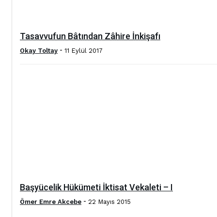
Tasavvufun Bâtından Zâhire İnkişafı
-
Okay Toltay
11 Eylül 2017
Başyücelik Hükümeti İktisat Vekaleti – I
-
Ömer Emre Akcebe
22 Mayıs 2015