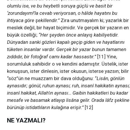
olumlu ise, ve bu heybetli soruya güçlü ve basit bir
‘zorundayım!’la cevab veriyorsan, o hâlde hayatını bu
ihtiyaca göre şekillendir.”
Zira unutmayalım ki; yazarlık bir
meslek değil, bir hayat biçimidir. Ve gerçek bir yazarın en
büyük özelliği;
“Her şeyden önce anlayış kabiliyetidir.
Dünyadan sanki gözleri kapalı geçip giden ve hayatlarını
tüketen insanlar vardır. Gerçek bir yazar bunun tamamen
zıddıdır, bir fotoğraf camı kadar hassastır.”
[11] Yine,
sorumluluk sahibidir o ve kendini adamıştır. Üstelik, ister
konuşsun, ister dinlesin, ister okusun, isterse yazsın; bilir
“söz”ün ne muazzam bir dava olduğunu: “
Lisân, gönlün
aynasıdır; gönül, ruhun aynası; ruh, insanî hakikatin aynası;
insanî hakikat, Allah’ın aynası… Gaibin hakikatleri bu kadar
mesafe ve basamak atlayıp lisâna gelir. Orada lâfz şekline
bürünüp istidatlıların kulağına erişir.”
[12]
NE YAZMALI?