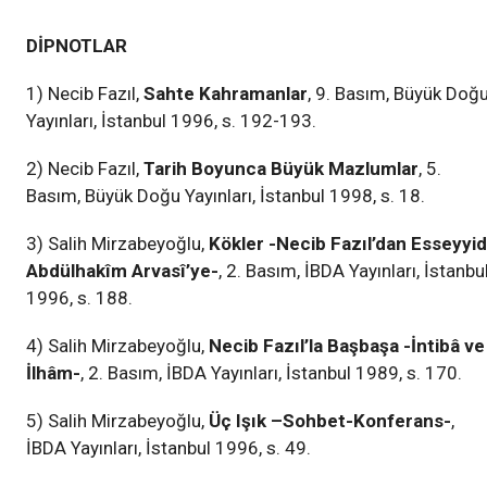
DİPNOTLAR
1) Necib Fazıl,
Sahte Kahramanlar
, 9. Basım, Büyük Doğ
Yayınları, İstanbul 1996, s. 192-193.
2) Necib Fazıl,
Tarih Boyunca Büyük Mazlumlar
, 5.
Basım, Büyük Doğu Yayınları, İstanbul 1998, s. 18.
3) Salih Mirzabeyoğlu,
Kökler -Necib Fazıl
’
dan Esseyyid
Abdülhakîm Arvasî
’
ye-
, 2. Basım, İBDA Yayınları, İstanbu
1996, s. 188.
4) Salih Mirzabeyoğlu,
Necib Fazıl’la Başbaşa -İntibâ ve
İlhâm-
, 2. Basım, İBDA Yayınları, İstanbul 1989, s. 170.
5) Salih Mirzabeyoğlu,
Üç Işık –Sohbet-Konferans-
,
İBDA Yayınları, İstanbul 1996, s. 49.