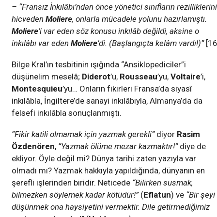
– “Fransız İnkılâbı’ndan önce yönetici sınıfların rezilliklerini
hicveden
Moliere
, onlarla mücadele yolunu hazırlamıştı.
Moliere
’i var eden söz konusu inkılâb değildi, aksine o
inkılâbı var eden
Moliere
’di. (Başlangıçta kelâm vardı!)”
[16
Bilge Kral’ın tesbitinin ışığında “Ansiklopediciler”i
düşünelim meselâ;
Diderot
’u,
Rousseau
’yu,
Voltaire
’i,
Montesquieu
’yu… Onların fikirleri Fransa’da siyasî
inkılâbla, İngiltere’de sanayi inkılâbıyla, Almanya’da da
felsefi inkılâbla sonuçlanmıştı.
“Fikir katili olmamak için yazmak gerekli”
diyor
Rasim
Özdenören
,
“Yazmak ölüme mezar kazmaktır!”
diye de
ekliyor. Öyle değil mi? Dünya tarihi zaten yazıyla var
olmadı mı? Yazmak hakkıyla yapıldığında, dünyanın en
şerefli işlerinden biridir. Neticede
“Bilirken susmak,
bilmezken söylemek kadar kötüdür!”
(
Eflatun
) ve
“Bir şeyi
düşünmek ona haysiyetini vermektir. Dile getirmediğimiz