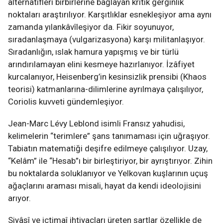
alternatifleri birbirlerine bağlayan kritik gerginlik
noktaları araştırılıyor. Karşıtlıklar esnekleşiyor ama aynı
zamanda yılankâvîleşiyor da. Fikir soyunuyor,
sıradanlaşmaya (vulgarizasyona) karşı militanlaşıyor.
Sıradanlığın, ıslak hamura yapışmış ve bir türlü
arındırılamayan elini kesmeye hazırlanıyor. İzâfiyet
kurcalanıyor, Heisenberg’in kesinsizlik prensibi (Khaos
teorisi) katmanlarına-dilimlerine ayrılmaya çalışılıyor,
Coriolis kuvveti gündemleşiyor.
Jean-Marc Lévy Leblond isimli Fransız yahudisi,
kelimelerin “terimlere” şans tanımaması için uğraşıyor.
Tabiatın matematiği deşifre edilmeye çalışılıyor. Uzay,
“Kelâm” ile “Hesab”ı bir birleştiriyor, bir ayrıştırıyor. Zihin
bu noktalarda soluklanıyor ve Yelkovan kuşlarının uçuş
ağaçlarını araması misali, hayat da kendi ideolojisini
arıyor.
Siyâsî ve içtimaî ihtiyaçları üreten şartlar özellikle de