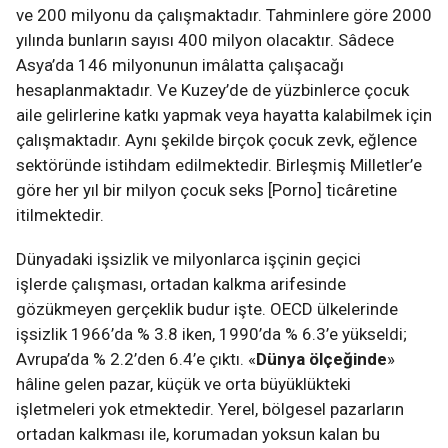
ve 200 milyonu da çalışmaktadır. Tahminlere göre 2000
yılında bunların sayısı 400 milyon olacaktır. Sâdece
Asya’da 146 milyonunun imâlatta çalışacağı
hesaplanmaktadır. Ve Kuzey’de de yüzbinlerce çocuk
aile gelirlerine katkı yapmak veya hayatta kalabilmek için
çalışmaktadır. Aynı şekilde birçok çocuk zevk, eğlence
sektöründe istihdam edilmektedir. Birleşmiş Milletler’e
göre her yıl bir milyon çocuk seks [Porno] ticâretine
itilmektedir.
Dünyadaki işsizlik ve milyonlarca işçinin geçici
işlerde çalışması, ortadan kalkma arifesinde
gözükmeyen gerçeklik budur işte. OECD ülkelerinde
işsizlik 1966’da % 3.8 iken, 1990’da % 6.3’e yükseldi;
Avrupa’da % 2.2’den 6.4’e çıktı. «
Dünya ölçeğinde
»
hâline gelen pazar, küçük ve orta büyüklükteki
işletmeleri yok etmektedir. Yerel, bölgesel pazarların
ortadan kalkması ile, korumadan yoksun kalan bu