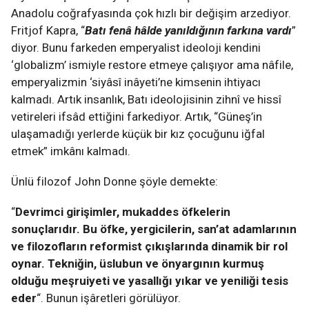
Anadolu coğrafyasında çok hızlı bir değişim arzediyor.
Fritjof Kapra, “
Batı fenâ hâlde yanıldığının farkına vardı
”
diyor. Bunu farkeden emperyalist ideoloji kendini
‘globalizm’ ismiyle restore etmeye çalışıyor ama nâfile,
emperyalizmin ‘siyâsî inâyeti’ne kimsenin ihtiyacı
kalmadı. Artık insanlık, Batı ideolojisinin zihnî ve hissî
vetireleri ifsâd ettiğini farkediyor. Artık, “Güneş’in
ulaşamadığı yerlerde küçük bir kız çocuğunu iğfal
etmek” imkânı kalmadı.
Ünlü filozof John Donne şöyle demekte:
“
Devrimci girişimler, mukaddes öfkelerin
sonuçlarıdır. Bu öfke, yergicilerin, san’at adamlarının
ve filozofların reformist çıkışlarında dinamik bir rol
oynar. Tekniğin, üslubun ve önyargının kurmuş
olduğu meşruiyeti ve yasallığı yıkar ve yeniliği tesis
eder
“. Bunun işâretleri görülüyor.