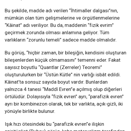
Bu şekilde, madde adı verilen “İhtimaller dalgası”nın,
mümkün olan tüm gelişmelerine ve örgütlenmelerine
“Kâinat” adı veriliyor. Bu da, maddenin “fizik evrim”
geçirmek zorunda olması anlamına geliyor. Tüm
varlıkların “zorunlu temeli” sadece madde olmalıdır.
Bu görüş, “hiçbir zaman, bir bileşiğin, kendisini oluşturan
bileşenlerden küçük olmamasını” temenni eder. Fakat
sayısız boyutlu “Quantlar (Zerreler) Teoremi”
oluşturulurken bir “Üstün Kütle” nin varlığı isbât edildi.
Kâinat’ta sonsuz sayıda boyut vardır. Bunlardan
yalnızca 4 tanesi “Maddî Evren”e açılmış olup diğerleri
örtülüdür. Dolayısıyla “fizik evren” ayrı, “parafizik evren”
ayrı bir kombinezon olarak, tek bir varlıkta, açık-gizli, iki
yönüyle birlikte bulunur.
Işık hızı ötesindeki bu “parafizik evren”e ilişkin