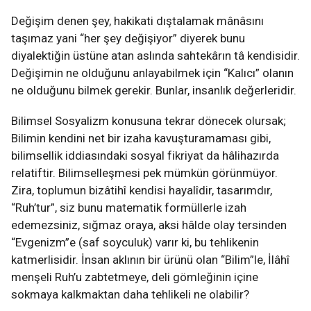
Değişim denen şey, hakikati dıştalamak mânâsını
taşımaz yani “her şey değişiyor” diyerek bunu
diyalektiğin üstüne atan aslında sahtekârın tâ kendisidir.
Değişimin ne olduğunu anlayabilmek için “Kalıcı” olanın
ne olduğunu bilmek gerekir. Bunlar, insanlık değerleridir.
Bilimsel Sosyalizm konusuna tekrar dönecek olursak;
Bilimin kendini net bir izaha kavuşturamaması gibi,
bilimsellik iddiasındaki sosyal fikriyat da hâlihazırda
relatiftir. Bilimselleşmesi pek mümkün görünmüyor.
Zira, toplumun bizâtihî kendisi hayalîdir, tasarımdır,
“Ruh’tur”, siz bunu matematik formüllerle izah
edemezsiniz, sığmaz oraya, aksi hâlde olay tersinden
“Evgenizm”e (saf soyculuk) varır ki, bu tehlikenin
katmerlisidir. İnsan aklının bir ürünü olan “Bilim”le, İlâhî
menşeli Ruh’u zabtetmeye, deli gömleğinin içine
sokmaya kalkmaktan daha tehlikeli ne olabilir?