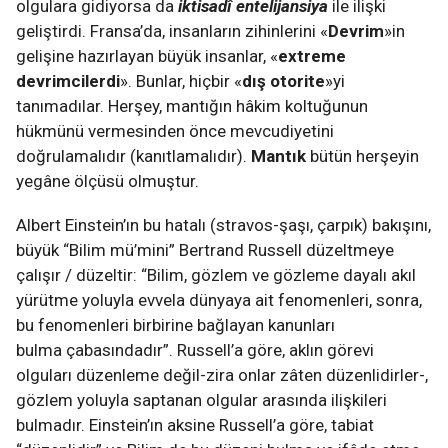
olgulara gidiyorsa da
iktisadî entelijansiya
ile ilişki
geliştirdi. Fransa’da, insanların zihinlerini «
Devrim
»in
gelişine hazırlayan büyük insanlar, «
extreme
devrimcilerdi
». Bunlar, hiçbir «
dış otorite
»yi
tanımadılar. Herşey, mantığın hâkim koltuğunun
hükmünü vermesinden önce mevcudiyetini
doğrulamalıdır (kanıtlamalıdır).
Mantık
bütün herşeyin
yegâne ölçüsü olmuştur.
Albert Einstein’ın bu hatalı (stravos-şaşı, çarpık) bakışını,
büyük “Bilim mü’mini” Bertrand Russell düzeltmeye
çalışır / düzeltir: “Bilim, gözlem ve gözleme dayalı akıl
yürütme yoluyla evvela dünyaya ait fenomenleri, sonra,
bu fenomenleri birbirine bağlayan kanunları
bulma çabasındadır”. Russell’a göre, aklın görevi
olguları düzenleme değil-zira onlar zâten düzenlidirler-,
gözlem yoluyla saptanan olgular arasında ilişkileri
bulmadır. Einstein’ın aksine Russell’a göre, tabiat