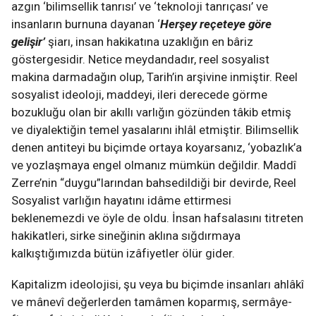
azgın ‘bilimsellik tanrısı’ ve ‘teknoloji tanrıçası’ ve
insanların burnuna dayanan ‘
Herşey reçeteye göre
gelişir’
şiarı, insan hakikatına uzaklığın en bâriz
göstergesidir. Netice meydandadır, reel sosyalist
makina darmadağın olup, Tarih’in arşivine inmiştir. Reel
sosyalist ideoloji, maddeyi, ileri derecede görme
bozukluğu olan bir akıllı varlığın gözünden tâkib etmiş
ve diyalektiğin temel yasalarını ihlâl etmiştir. Bilimsellik
denen antiteyi bu biçimde ortaya koyarsanız, ‘yobazlık’a
ve yozlaşmaya engel olmanız mümkün değildir. Maddî
Zerre’nin “duygu”larından bahsedildiği bir devirde, Reel
Sosyalist varlığın hayatını idâme ettirmesi
beklenemezdi ve öyle de oldu. İnsan hafsalasını titreten
hakikatleri, sirke sineğinin aklına sığdırmaya
kalkıştığımızda bütün izâfiyetler ölür gider.
Kapitalizm ideolojisi, şu veya bu biçimde insanları ahlâkî
ve mânevî değerlerden tamâmen koparmış, sermâye-