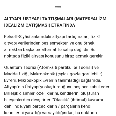
***
ALTYAPI-ÜSTYAPI TARTIŞMALARI
(MATERYALİZM-
İDEALİZM ÇATIŞMASI) ETRAFINDA
Felsefî-Siyâsî anlamdaki altyapı tartışmaları, fizikî
altyapı verilerinden beslenmekten ve onu örnek
almaktan başka bir alternatife sahip değildir. Bu
noktada fizikî altyapı konusunu biraz açmak gerekir.
Quantum Teorisi (Atom-altı partiküller Teorisi) ve
Madde fiziği, Makroskopik (çıplak gözle görülebilir)
Evren’i, Mikroskopik Evren’in tanımladığı bağlamda,
Altyapı’nın Üstyapı’yı oluşturduğunu peşinen kabul eder.
Birleşik cisimler, özelliklerini, kendilerini oluşturan
bileşenlerden devşirirler. “Olasılık” (ihtimal) kavramı
dahilinde, yani parçacıkların / parçaların kendi
kendilerini yarattığı varsayıldığından, bu noktada