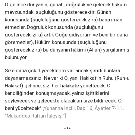
O gelince dünyanın; günah, doğruluk ve gelecek hüküm
mevzuundaki suçluluğunu gösterecektir. Günah
konusunda (suçluluğunu gösterecek zira) bana imân
etmezler, Doğruluk konusunda (suçluluğunu
gösterecek, zira) artık Göğe gidiyorum ve beni bir daha
göremezler), Hüküm konusunda (suçluluğunu
gösterecek zira) bu dünyanın hâkimi (Allah) yargılanmış
bulunuyor.
Size daha çok diyeceklerim var ancak şimdi bunlara
dayanamazsınız. Ne var ki O, yani Hakikat’in Ruhu (Ruh-u
Hakikat) gelince, sizi her hakikate yöneltecek. O
kendiliğinden konuşmayacak, yalnız işittiklerini
söyleyecek ve gelecekte olacakları size bildirecek. O,
beni yüceltecek”
[Yuhanna İncili, Bap 16, Âyetler 7-11,
“Mukaddes Ruh’un İşleyişi”]
***