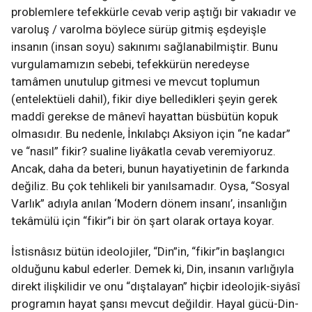
problemlere tefekkürle cevab verip aştığı bir vakıadır ve
varoluş / varolma böylece sürüp gitmiş eşdeyişle
insanın (insan soyu) sakınımı sağlanabilmiştir. Bunu
vurgulamamızın sebebi, tefekkürün neredeyse
tamâmen unutulup gitmesi ve mevcut toplumun
(entelektüeli dahil), fikir diye belledikleri şeyin gerek
maddî gerekse de mânevî hayattan büsbütün kopuk
olmasıdır. Bu nedenle, İnkılabçı Aksiyon için “ne kadar”
ve “nasıl” fikir? sualine liyâkatla cevab veremiyoruz.
Ancak, daha da beteri, bunun hayatiyetinin de farkında
değiliz. Bu çok tehlikeli bir yanılsamadır. Oysa, “Sosyal
Varlık” adıyla anılan ‘Modern dönem insanı’, insanlığın
tekâmülü için “fikir”i bir ön şart olarak ortaya koyar.
İstisnâsız bütün ideolojiler, “Din”in, “fikir”in başlangıcı
olduğunu kabul ederler. Demek ki, Din, insanın varlığıyla
direkt ilişkilidir ve onu “dıştalayan” hiçbir ideolojik-siyâsî
programın hayat şansı mevcut değildir. Hayal gücü-Din-