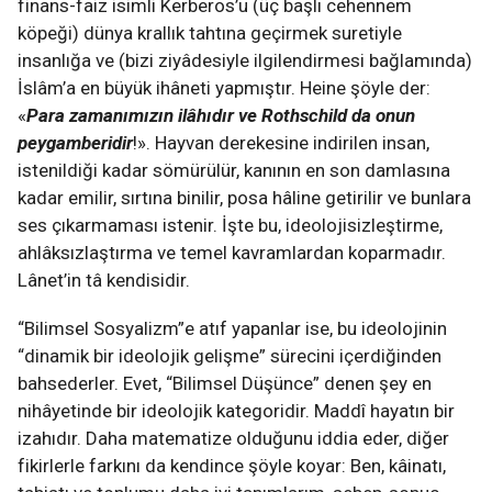
finans-faiz isimli Kerberos’u (üç başlı cehennem
köpeği) dünya krallık tahtına geçirmek suretiyle
insanlığa ve (bizi ziyâdesiyle ilgilendirmesi bağlamında)
İslâm’a en büyük ihâneti yapmıştır. Heine şöyle der:
«
Para zamanımızın ilâhıdır ve Rothschild da onun
peygamberidir
!». Hayvan derekesine indirilen insan,
istenildiği kadar sömürülür, kanının en son damlasına
kadar emilir, sırtına binilir, posa hâline getirilir ve bunlara
ses çıkarmaması istenir. İşte bu, ideolojisizleştirme,
ahlâksızlaştırma ve temel kavramlardan koparmadır.
Lânet’in tâ kendisidir.
“Bilimsel Sosyalizm”e atıf yapanlar ise, bu ideolojinin
“dinamik bir ideolojik gelişme” sürecini içerdiğinden
bahsederler. Evet, “Bilimsel Düşünce” denen şey en
nihâyetinde bir ideolojik kategoridir. Maddî hayatın bir
izahıdır. Daha matematize olduğunu iddia eder, diğer
fikirlerle farkını da kendince şöyle koyar: Ben, kâinatı,