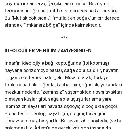
boyutun insanda açığa çıkması umulur. Büzüşme
termodinamiğin negatif bir ısı derecesine kadar sürer.
Bu “Mutlak çok sıcak”, “mutlak en soğuk”un bir derece
altındaki “imkânsız bölge” içinde kalmaktadır.
***
İDEOLOJİLER VE BİLİM ZAVİYESİNDEN
İnsan’ın ideolojiyle bağı koptuğunda (ipi kopmuş)
hayvana benzemeye başlar, sağa sola saldırır, hayatını
organize edemez hâle gelir. Misal olarak, Türkiye
toplumuna bakıldığında, kahhar bir çoğunluk, yukarıdaki
mezkur nedenle, “zeminsiz” yaşamaktadır aynı ayakları
olmayan kuşlar gibi, sağa sola uçuşurlar ama yere
inemezler, hayatları havada eşdeyişle boşlukta geçer.
Bu nedenle ideoloji, hayat için, su gibi, hava gibi
olmazsa olmaz bir şarttır. Bu, evvel-âhir böyledir, (ve bu
anlamda) Hz. Âdem’e de gerekliydi, son insana da