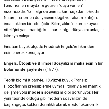
fenomenleri meydana getiren “duyu verileri”
nizamsızdır. Yani algı evrenimiz karmaşadan ibârettir.
Nizam, fenomen dünyasının değil ve fakat mantığın,
insan aklının bir niteliğidir. Bilim, aklın ‘nizama koyucu’
niteliğini yani mantığı kullanarak olgu dünyasını anlaşılır
kılmaya çalışır.
Einstein büyük ölçüde Friedrich Engels’in fikrinden
esinlenerek konuşuyor:
Engels, Ütopik ve Bilimsel Sosyalizm makâlesinin bir
bölümünde şöyle der
(1877):
Teorik biçimi itibâriyle, 18.yüzyıl büyük Fransız
filozoflarının prensiplerine uyması itibârıyla en mantıklı
gelişme yolu
modern sosyalizm
gibi görünüyor. Her
yeni teoride olduğu gibi modern sosyalizm de
başlangıçta, kökleri derinlikli olarak maddî ekonomik