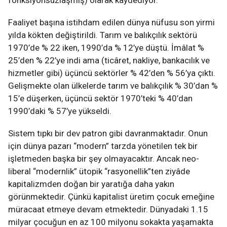
fonksiyonsuzlaşmış) olarak kaydediyor.
Faaliyet başına istihdam edilen dünya nüfusu son yirmi
yılda kökten değiştirildi. Tarım ve balıkçılık sektörü
1970’de % 22 iken, 1990’da % 12’ye düştü. İmâlat %
25’den % 22’ye indi ama (ticâret, nakliye, bankacılık ve
hizmetler gibi) üçüncü sektörler % 42’den % 56’ya çıktı.
Gelişmekte olan ülkelerde tarım ve balıkçılık % 30’dan %
15’e düşerken, üçüncü sektör 1970’teki % 40’dan
1990’daki % 57’ye yükseldi.
Sistem tıpkı bir dev patron gibi davranmaktadır. Onun
için dünya pazarı “modern” tarzda yönetilen tek bir
işletmeden başka bir şey olmayacaktır. Ancak neo-
liberal “modernlik” ütopik “rasyonellik”ten ziyâde
kapitalizmden doğan bir yaratığa daha yakın
görünmektedir. Çünkü kapitalist üretim çocuk emeğine
müracaat etmeye devam etmektedir. Dünyadaki 1.15
milyar çocuğun en az 100 milyonu sokakta yaşamakta