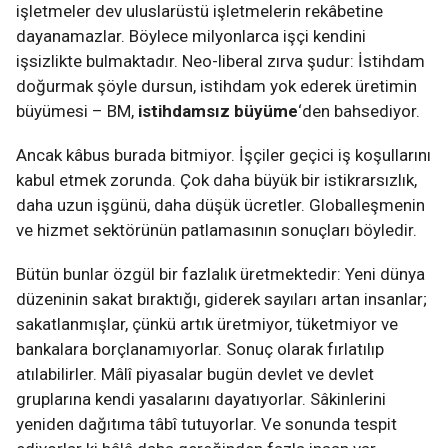
işletmeler dev uluslarüstü işletmelerin rekâbetine
dayanamazlar. Böylece milyonlarca işçi kendini
işsizlikte bulmaktadır. Neo-liberal zırva şudur: İstihdam
doğurmak şöyle dursun, istihdam yok ederek üretimin
büyümesi – BM,
istihdamsız büyüme
‘den bahsediyor.
Ancak kâbus burada bitmiyor. İşçiler geçici iş koşullarını
kabul etmek zorunda. Çok daha büyük bir istikrarsızlık,
daha uzun işgünü, daha düşük ücretler. Globalleşmenin
ve hizmet sektörünün patlamasının sonuçları böyledir.
Bütün bunlar özgül bir fazlalık üretmektedir: Yeni dünya
düzeninin sakat bıraktığı, giderek sayıları artan insanlar;
sakatlanmışlar, çünkü artık üretmiyor, tüketmiyor ve
bankalara borçlanamıyorlar. Sonuç olarak fırlatılıp
atılabilirler. Mâlî piyasalar bugün devlet ve devlet
gruplarına kendi yasalarını dayatıyorlar. Sâkinlerini
yeniden dağıtıma tâbî tutuyorlar. Ve sonunda tespit