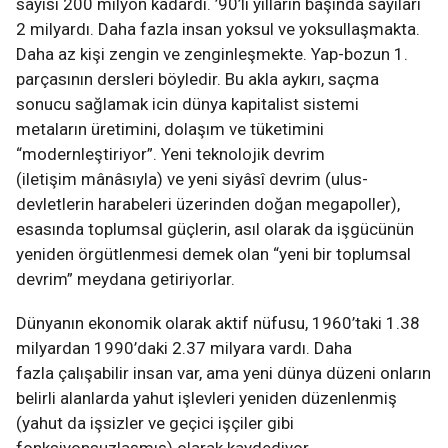
sayısı 200 milyon kadardı. ’90’lı yılların başında sayıları
2 milyardı. Daha fazla insan yoksul ve yoksullaşmakta.
Daha az kişi zengin ve zenginleşmekte. Yap-bozun 1.
parçasının dersleri böyledir. Bu akla aykırı, saçma
sonucu sağlamak icin dünya kapitalist sistemi
metaların üretimini, dolaşım ve tüketimini
“modernleştiriyor”. Yeni teknolojik devrim
(iletişim mânâsıyla) ve yeni siyâsî devrim (ulus-
devletlerin harabeleri üzerinden doğan megapoller),
esasında toplumsal güçlerin, asıl olarak da işgücünün
yeniden örgütlenmesi demek olan “yeni bir toplumsal
devrim” meydana getiriyorlar.
Dünyanın ekonomik olarak aktif nüfusu, 1960’taki 1.38
milyardan 1990’daki 2.37 milyara vardı. Daha
fazla çalışabilir insan var, ama yeni dünya düzeni onların
belirli alanlarda yahut işlevleri yeniden düzenlenmiş
(yahut da işsizler ve geçici işçiler gibi