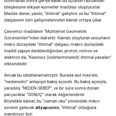
donmadan sonra geriye kalan bu üçlünün rastlanılan
bileşkesine etkiyen kuvvetler maddeyi oluştururlar.
Madde dener, yanılır, “ihtimal” geliştirir ve bu “ihtimal”
dalgasının tüm gelişmelerinden kâinat ortaya çıkar.
Çevremiz maddenin “Muhtemel Geometrik
Görünümleri”nden ibârettir. Kâinatı oluşturan unsurların
mikro düzeydeki “ihtimal” dalgası, makro düzeydeki
maddî yapıya denklendiğinden, proton, nötron ve
elektron da, “Kesinsiz (indeterminated) ihtimal yasaları”
etkisindedir.
Ancak bu isbatlanamamıştır. Burada asıl mes’ele,
“nedenselci” anlayışın bakış açısıdır. Bu bakış açısıyla,
yaradılış “NEDEN-SEBEP”, ve bir süre sonra donan
parçacıklar “SONUÇ” olarak değerlendirilir.
Böylelikle kâinat, bu “zaman oku” yönündeki mikro
evrenin gelecek
altyapısının
, “ihtimal” olduğuna
inandırıyor bizi.