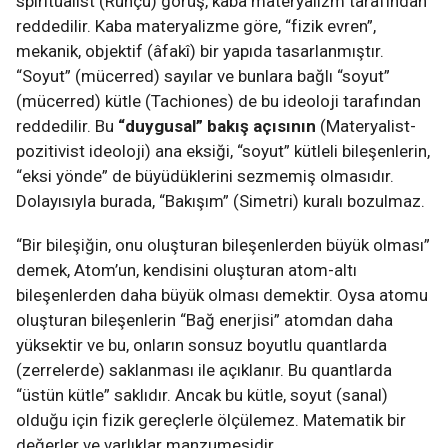
spiritüalist (Ruhçu) görüş, kaba materyalizm tarafından
reddedilir. Kaba materyalizme göre, “fizik evren”,
mekanik, objektif (âfakî) bir yapıda tasarlanmıştır.
“Soyut” (mücerred) sayılar ve bunlara bağlı “soyut”
(mücerred) kütle (Tachiones) de bu ideoloji tarafından
reddedilir. Bu
“duygusal” bakış açısının
(Materyalist-
pozitivist ideoloji) ana eksiği, “soyut” kütleli bileşenlerin,
“eksi yönde” de büyüdüklerini sezmemiş olmasıdır.
Dolayısıyla burada, “Bakışım” (Simetri) kuralı bozulmaz.
“Bir bileşiğin, onu oluşturan bileşenlerden büyük olması”
demek, Atom’un, kendisini oluşturan atom-altı
bileşenlerden daha büyük olması demektir. Oysa atomu
oluşturan bileşenlerin “Bağ enerjisi” atomdan daha
yüksektir ve bu, onların sonsuz boyutlu quantlarda
(zerrelerde) saklanması ile açıklanır. Bu quantlarda
“üstün kütle” saklıdır. Ancak bu kütle, soyut (sanal)
olduğu için fizik gereçlerle ölçülemez. Matematik bir
değerler ve varlıklar manzumesidir.