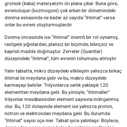
grotesk (kaba) materyalizm ön plana çıkar. Buna göre,
evrenoluşun (kozmogoni) çok erken bir dönemindeki
donma esnasında ne kadar az sayıda “ihtimal” varsa
onlar bu evreni oluşturmuşlardır.
Donma öncesinde ise “ihtimal” önemli bir rol oynamış,
rastgele yığınlardan, plansız bir biçimde, bilinçsiz ve
kaprisli madde doğmuştur. Zerreler (Quantlar)
düzeyindeki “ihtimal”, tüm evrenin tohumunu atmıştır.
Yalın tabiatta, mikro düzeydeki etkileşim yalnızca birkaç
ihtimal ile meydana gelir ve bu, makro düzeydeki
karmaşayı belirler. Trilyonlarca varlık yaklaşık 120
elementten meydana gelir. Bu yönüyle, “ihtimaller”
trilyonlar mesâbesinden element sayısına indirgenmiş
olur. Bu, 120 dolayında element ise yalnızca proton,
nötron ve elektrondan meydana gelir. Bu durumda
“ihtimal” sayısı üçe iner. Tabiat iyice yalınlaşır. Böylece,