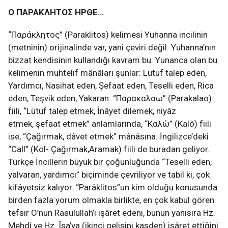
Ο ΠΑΡΑKΛHΤΟΣ ΗΡΘΕ…
“Παράκλητος” (Paraklitos) kelimesi Yuhanna incilinin
(metninin) orijinalinde var, yani çeviri değil. Yuhanna’nın
bizzat kendisinin kullandığı kavram bu. Yunanca olan bu
kelimenin muhtelif mânâları şunlar: Lütuf talep eden,
Yardımcı, Nasihat eden, Şefaat eden, Teselli eden, Rica
eden, Teşvik eden, Yakaran. “Παρακαλαω” (Parakalao)
fiili, “Lütuf talep etmek, İnâyet dilemek, niyâz
etmek, şefaat etmek” anlamlarında, “Kαλώ” (Kalô) fiili
ise, “Çağırmak, dâvet etmek” mânâsına. İngilizce’deki
“Call” (Kol- Çağırmak,Aramak) fiili de buradan geliyor.
Türkçe İncillerin büyük bir çoğunluğunda “Teselli eden,
yalvaran, yardımcı” biçiminde çevriliyor ve tabiî ki, çok
kifâyetsiz kalıyor. “Parâklitos”un kim olduğu konusunda
birden fazla yorum olmakla birlikte, en çok kabul gören
tefsir O’nun Rasülullah’ı işâret edeni, bunun yanısıra Hz.
Mehdî ve Hz. Îsa’ya (ikinci gelişini kasden) işâret ettiğini