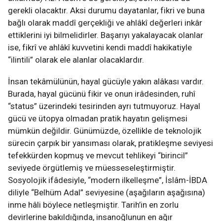
gerekli olacaktır. Aksi durumu dayatanlar, fikri ve buna
bağlı olarak maddî gerçekliği ve ahlâkî değerleri inkâr
ettiklerini iyi bilmelidirler. Başarıyı yakalayacak olanlar
ise, fikrî ve ahlâkî kuvvetini kendi maddî hakikatiyle
“ilintili” olarak ele alanlar olacaklardır.
İnsan tekâmülünün, hayal gücüyle yakın alâkası vardır.
Burada, hayal gücünü fikir ve onun irâdesinden, ruhî
“status” üzerindeki tesirinden ayrı tutmuyoruz. Hayal
gücü ve ütopya olmadan pratik hayatın gelişmesi
mümkün değildir. Günümüzde, özellikle de teknolojik
sürecin çarpık bir yansıması olarak, pratikleşme seviyesi
tefekkürden kopmuş ve mevcut tehlikeyi “birincil”
seviyede örgütlemiş ve müesseseleştirmiştir.
Sosyolojik ifâdesiyle, “modern ilkelleşme”, İslâm-İBDA
diliyle “Belhüm Adal” seviyesine (aşağıların aşağısına)
inme hâli böylece netleşmiştir. Tarih’in en zorlu
devirlerine bakıldığında, insanoğlunun en ağır