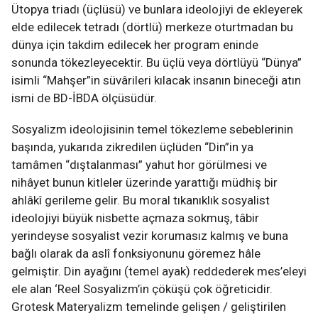
Ütopya triadı (üçlüsü) ve bunlara ideolojiyi de ekleyerek
elde edilecek tetradı (dörtlü) merkeze oturtmadan bu
dünya için takdim edilecek her program eninde
sonunda tökezleyecektir. Bu üçlü veya dörtlüyü “Dünya”
isimli “Mahşer”in süvârileri kılacak insanın bineceği atın
ismi de BD-İBDA ölçüsüdür.
Sosyalizm ideolojisinin temel tökezleme sebeblerinin
başında, yukarıda zikredilen üçlüden “Din”in ya
tamâmen “dıştalanması” yahut hor görülmesi ve
nihâyet bunun kitleler üzerinde yarattığı müdhiş bir
ahlâkî gerileme gelir. Bu moral tıkanıklık sosyalist
ideolojiyi büyük nisbette açmaza sokmuş, tâbir
yerindeyse sosyalist vezir korumasız kalmış ve buna
bağlı olarak da aslî fonksiyonunu göremez hâle
gelmiştir. Din ayağını (temel ayak) reddederek mes’eleyi
ele alan ‘Reel Sosyalizm’in çöküşü çok öğreticidir.
Grotesk Materyalizm temelinde gelişen / geliştirilen