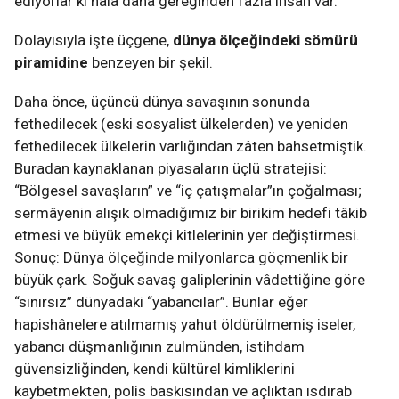
ediyorlar ki hâlâ daha gereğinden fazla insan var.
Dolayısıyla işte üçgene,
dünya ölçeğindeki sömürü
piramidine
benzeyen bir şekil.
Daha önce, üçüncü dünya savaşının sonunda
fethedilecek (eski sosyalist ülkelerden) ve yeniden
fethedilecek ülkelerin varlığından zâten bahsetmiştik.
Buradan kaynaklanan piyasaların üçlü stratejisi:
“Bölgesel savaşların” ve “iç çatışmalar”ın çoğalması;
sermâyenin alışık olmadığımız bir birikim hedefi tâkib
etmesi ve büyük emekçi kitlelerinin yer değiştirmesi.
Sonuç: Dünya ölçeğinde milyonlarca göçmenlik bir
büyük çark. Soğuk savaş galiplerinin vâdettiğine göre
“sınırsız” dünyadaki “yabancılar”. Bunlar eğer
hapishânelere atılmamış yahut öldürülmemiş iseler,
yabancı düşmanlığının zulmünden, istihdam
güvensizliğinden, kendi kültürel kimliklerini
kaybetmekten, polis baskısından ve açlıktan ısdırab