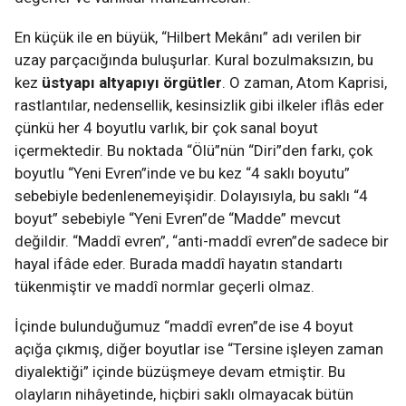
En küçük ile en büyük, “Hilbert Mekânı” adı verilen bir
uzay parçacığında buluşurlar. Kural bozulmaksızın, bu
kez
üstyapı altyapıyı örgütler
. O zaman, Atom Kaprisi,
rastlantılar, nedensellik, kesinsizlik gibi ilkeler iflâs eder
çünkü her 4 boyutlu varlık, bir çok sanal boyut
içermektedir. Bu noktada “Ölü”nün “Diri”den farkı, çok
boyutlu “Yeni Evren”inde ve bu kez “4 saklı boyutu”
sebebiyle bedenlenemeyişidir. Dolayısıyla, bu saklı “4
boyut” sebebiyle “Yeni Evren”de “Madde” mevcut
değildir. “Maddî evren”, “anti-maddî evren”de sadece bir
hayal ifâde eder. Burada maddî hayatın standartı
tükenmiştir ve maddî normlar geçerli olmaz.
İçinde bulunduğumuz “maddî evren”de ise 4 boyut
açığa çıkmış, diğer boyutlar ise “Tersine işleyen zaman
diyalektiği” içinde büzüşmeye devam etmiştir. Bu
olayların nihâyetinde, hiçbiri saklı olmayacak bütün