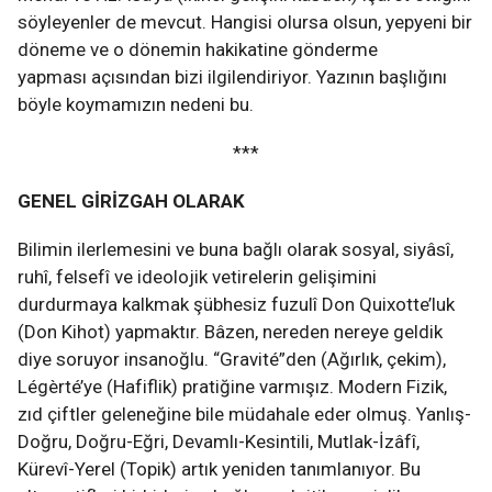
söyleyenler de mevcut. Hangisi olursa olsun, yepyeni bir
döneme ve o dönemin hakikatine gönderme
yapması açısından bizi ilgilendiriyor. Yazının başlığını
böyle koymamızın nedeni bu.
***
GENEL GİRİZGAH OLARAK
Bilimin ilerlemesini ve buna bağlı olarak sosyal, siyâsî,
ruhî, felsefî ve ideolojik vetirelerin gelişimini
durdurmaya kalkmak şübhesiz fuzulî Don Quixotte’luk
(Don Kihot) yapmaktır. Bâzen, nereden nereye geldik
diye soruyor insanoğlu. “Gravité”den (Ağırlık, çekim),
Légèrté’ye (Hafiflik) pratiğine varmışız. Modern Fizik,
zıd çiftler geleneğine bile müdahale eder olmuş. Yanlış-
Doğru, Doğru-Eğri, Devamlı-Kesintili, Mutlak-İzâfî,
Kürevî-Yerel (Topik) artık yeniden tanımlanıyor. Bu