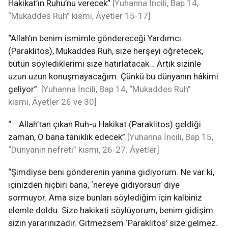
Hakikat’ın Ruhu’nu verecek”
[Yuhanna İncili, Bap 14,
“Mukaddes Ruh” kısmı, Âyetler 15-17]
“Allah’ın benim ismimle göndereceği Yardımcı
(Paraklitos), Mukaddes Ruh, size herşeyi öğretecek,
bütün söylediklerimi size hatırlatacak… Artık sizinle
uzun uzun konuşmayacağım. Çünkü bu dünyanın hâkimi
geliyor”.
[Yuhanna İncili, Bap 14, “Mukaddes Ruh”
kısmı, Âyetler 26 ve 30]
“… Allah’tan çıkan Ruh-u Hakikat (Paraklitos) geldiği
zaman, O bana tanıklık edecek”
[Yuhanna İncili, Bap 15,
“Dünyanın nefreti” kısmı, 26-27. Âyetler]
“Şimdiyse beni gönderenin yanına gidiyorum. Ne var ki,
içinizden hiçbiri bana, ‘nereye gidiyorsun’ diye
sormuyor. Ama size bunları söylediğim için kalbiniz
elemle doldu. Size hakikati söylüyorum, benim gidişim
sizin yararınızadır. Gitmezsem ‘Paraklitos’ size gelmez.