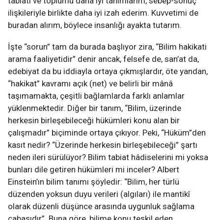
tabiatı ve toplumu daha iyi tanımlarım, sebep-sonuç
ilişkileriyle birlikte daha iyi izah ederim. Kuvvetimi de
buradan alırım, böylece insanlığı ayakta tutarım.
İşte “sorun” tam da burada başlıyor zira, “Bilim hakikati
arama faaliyetidir” denir ancak, felsefe de, san’at da,
edebiyat da bu iddiayla ortaya çıkmışlardır, öte yandan,
“hakikat” kavramı açık (net) ve belirli bir mânâ
taşımamakta, çeşitli bağlamlarda farklı anlamlar
yüklenmektedir. Diğer bir tanım, “Bilim, üzerinde
herkesin birleşebileceği hükümleri konu alan bir
çalışmadır” biçiminde ortaya çıkıyor. Peki, “Hüküm”den
kasıt nedir? “Üzerinde herkesin birleşebileceği” şartı
neden ileri sürülüyor? Bilim tabiat hâdiselerini mi yoksa
bunları dile getiren hükümleri mi inceler? Albert
Einstein’ın bilim tanımı şöyledir: “Bilim, her türlü
düzenden yoksun duyu verileri (algıları) ile mantikî
olarak düzenli düşünce arasında uygunluk sağlama
çabasıdır”. Buna göre, bilime konu teşkil eden