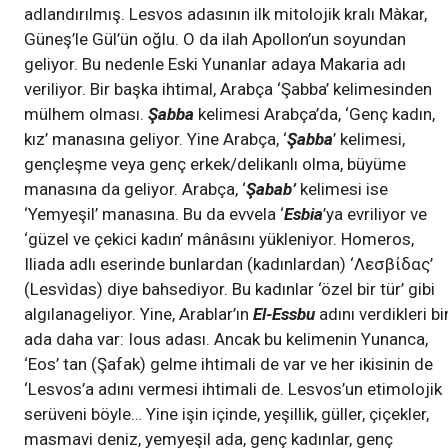
adlandırılmış. Lesvos adasının ilk mitolojik kralı Màkar,
Güneş’le Gül’ün oğlu. O da ilah Apollon’un soyundan
geliyor. Bu nedenle Eski Yunanlar adaya Makaria adı
veriliyor. Bir başka ihtimal, Arabça ‘Şabba’ kelimesinden
mülhem olması.
Şabba
kelimesi Arabça’da, ‘Genç kadın,
kız’ manasına geliyor. Yine Arabça, ‘
Şabba
’ kelimesi,
gençleşme veya genç erkek/delikanlı olma, büyüme
manasına da geliyor. Arabça, ‘
Şabab’
kelimesi ise
‘Yemyeşil’ manasına. Bu da evvela ‘
Esbia
’ya evriliyor ve
‘güzel ve çekici kadın’ mânâsını yükleniyor. Homeros,
Iliada adlı eserinde bunlardan (kadınlardan) ‘Λεσβίδας’
(Lesvìdas) diye bahsediyor. Bu kadınlar ‘özel bir tür’ gibi
algılanageliyor. Yine, Arablar’ın
El-Essbu
adını verdikleri bi
ada daha var: Ious adası. Ancak bu kelimenin Yunanca,
‘Eos’ tan (Şafak) gelme ihtimali de var ve her ikisinin de
‘Lesvos’a adını vermesi ihtimali de. Lesvos’un etimolojik
serüveni böyle… Yine işin içinde, yeşillik, güller, çiçekler,
masmavi deniz, yemyeşil ada, genç kadınlar, genç