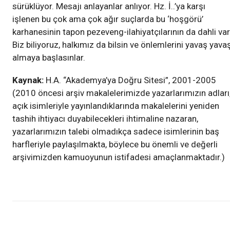
sürüklüyor. Mesajı anlayanlar anlıyor. Hz. İ..’ya karşı
işlenen bu çok ama çok ağır suçlarda bu ‘hoşgörü’
karhanesinin tapon pezeveng-ilahiyatçılarının da dahli var
Biz biliyoruz, halkımız da bilsin ve önlemlerini yavaş yava
almaya başlasınlar.
Kaynak:
H.A. “Akademya’ya Doğru Sitesi”, 2001-2005
(2010 öncesi arşiv makalelerimizde yazarlarımızın adları
açık isimleriyle yayınlandıklarında makalelerini yeniden
tashih ihtiyacı duyabilecekleri ihtimaline nazaran,
yazarlarımızın talebi olmadıkça sadece isimlerinin baş
harfleriyle paylaşılmakta, böylece bu önemli ve değerli
arşivimizden kamuoyunun istifadesi amaçlanmaktadır.)
Yazılar
Aktüel
Devlet-Toplum
Psikoloji