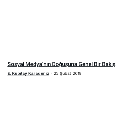
Sosyal Medya’nın Doğuşuna Genel Bir Bakış
-
E. Kubilay Karadeniz
22 Şubat 2019