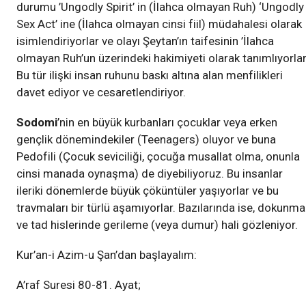
durumu ’Ungodly Spirit’ in (İlahca olmayan Ruh) ‘Ungodly
Sex Act’ ine (İlahca olmayan cinsi fiil) müdahalesi olarak
isimlendiriyorlar ve olayı Şeytan’ın taifesinin ’İlahca
olmayan Ruh’un üzerindeki hakimiyeti olarak tanımlıyorlar
Bu tür ilişki insan ruhunu baskı altına alan menfilikleri
davet ediyor ve cesaretlendiriyor.
Sodomi
’nin en büyük kurbanları çocuklar veya erken
gençlik dönemindekiler (Teenagers) oluyor ve buna
Pedofili (Çocuk seviciliği, çocuğa musallat olma, onunla
cinsi manada oynaşma) de diyebiliyoruz. Bu insanlar
ileriki dönemlerde büyük çöküntüler yaşıyorlar ve bu
travmaları bir türlü aşamıyorlar. Bazılarında ise, dokunma
ve tad hislerinde gerileme (veya dumur) hali gözleniyor.
Kur’an-i Azim-u Şan’dan başlayalım:
A’raf Suresi 80-81. Ayat;