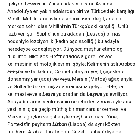
geliyor.
Lesvos
bir Yunan adasının ismi. Aslında
Anadolu’ya en yakın adalardan biri ve Türkçe’deki karşılığı
Midilli! Midilli ismi aslında adanın ismi değil, adanın
merkez şehri olan Mitilini’nin Türkçe’deki karşılığı. Ünlü
lezbiyen şair Sapho’nun bu adadan (Lesvos) olması
nedeniyle lezbiyenlik (kadın eşcinselliği) bu adayla
neredeyse özdeşleşiyor. Dünyaca meşhur etimolog-
dilbilimci Nikolaos Eleftheriados’a göre Lesvos
kelimesinin etimolojik evrimi şöyle; Kelimenin aslı Arabca
El-Eşba
ve bu kelime, Cennet gibi yemyeşil, çiçeklerle
donanmış yer (ada) ve/veya, Mersin (Mirtos) ağaçlarıyla
ve Güller’le bezenmiş ada manasına geliyor. El-Eşba
kelimesi evvela
Leşva
’ya oradan da
Leşvua
’ya evriliyor.
Adaya bu ismin verilmesinin sebebi deniz mavisiyle ada
yeşilinin içiçe geçip müthiş bir manzara arzetmesi ve
Mersin ağaçları ve gülleriyle meşhur olması. Yine,
Portekiz’in payitahtı
Lizbon
(Lisboa) da aynı kökten
mülhem. Arablar tarafından ‘Güzel Lisabua’ diye de