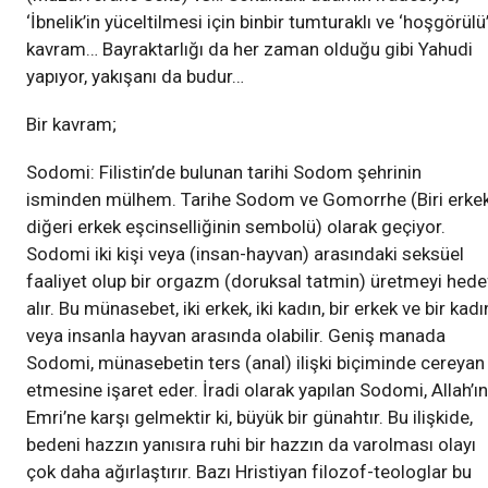
‘İbnelik’in yüceltilmesi için binbir tumturaklı ve ‘hoşgörülü
kavram… Bayraktarlığı da her zaman olduğu gibi Yahudi
yapıyor, yakışanı da budur…
Bir kavram;
Sodomi: Filistin’de bulunan tarihi Sodom şehrinin
isminden mülhem. Tarihe Sodom ve Gomorrhe (Biri erke
diğeri erkek eşcinselliğinin sembolü) olarak geçiyor.
Sodomi iki kişi veya (insan-hayvan) arasındaki seksüel
faaliyet olup bir orgazm (doruksal tatmin) üretmeyi hede
alır. Bu münasebet, iki erkek, iki kadın, bir erkek ve bir kadı
veya insanla hayvan arasında olabilir. Geniş manada
Sodomi, münasebetin ters (anal) ilişki biçiminde cereyan
etmesine işaret eder. İradi olarak yapılan Sodomi, Allah’ın
Emri’ne karşı gelmektir ki, büyük bir günahtır. Bu ilişkide,
bedeni hazzın yanısıra ruhi bir hazzın da varolması olayı
çok daha ağırlaştırır. Bazı Hristiyan filozof-teologlar bu