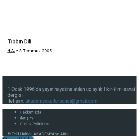
Tıbbın Dili
-
H.A.
3 Temmuz 2005
1 Ocak 1996’da yayın hayatına atılan üç aylık fikir-ilim-sanat
dergisi
İletişim:
akademyakultursanat@gmail.com
Hakkımızda
İletişim
Gizlilik Politikası
© Telif Hakları AKADEMYA'ya Aittir.