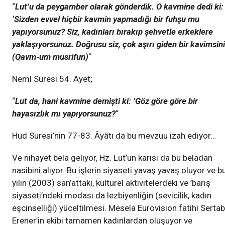
“
Lut’u da peygamber olarak gönderdik. O kavmine dedi ki:
‘Sizden evvel hiçbir kavmin yapmadığı bir fuhşu mu
yapıyorsunuz? Siz, kadınları bırakıp şehvetle erkeklere
yaklaşıyorsunuz. Doğrusu siz, çok aşırı giden bir kavimsin
(Qavm-um musrifun)
“
Neml Suresi 54. Ayet;
“
Lut da, hani kavmine demişti ki: ’Göz göre göre bir
hayasızlık mı yapıyorsunuz?
“
Hud Suresi’nin 77-83. Âyâtı da bu mevzuu izah ediyor…
Ve nihayet bela geliyor, Hz. Lut’un karısı da bu beladan
nasibini alıyor. Bu işlerin siyaseti yavaş yavaş oluyor ve b
yılın (2003) san’attaki, kültürel aktivitelerdeki ve ’barış
siyaseti’ndeki modası da lezbiyenliğin (sevicilik, kadın
eşcinselliği) yüceltilmesi. Mesela Eurovision fatihi Sertab
Erener’in ekibi tamamen kadınlardan oluşuyor ve