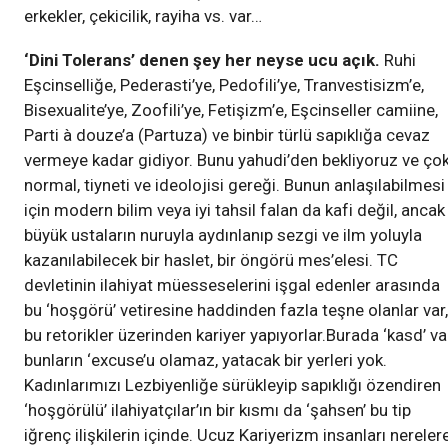
erkekler, çekicilik, rayiha vs. var…
‘Dini Tolerans’ denen şey her neyse ucu açık.
Ruhi
Eşcinselliğe, Pederasti’ye, Pedofili’ye, Tranvestisizm’e,
Bisexualite’ye, Zoofili’ye, Fetişizm’e, Eşcinseller camiine,
Parti à douze’a (Partuza) ve binbir türlü sapıklığa cevaz
vermeye kadar gidiyor. Bunu yahudi’den bekliyoruz ve ço
normal, tiyneti ve ideolojisi gereği. Bunun anlaşılabilmesi
için modern bilim veya iyi tahsil falan da kafi değil, ancak
büyük ustaların nuruyla aydınlanıp sezgi ve ilm yoluyla
kazanılabilecek bir haslet, bir öngörü mes’elesi. TC
devletinin ilahiyat müesseselerini işgal edenler arasında
bu ‘hoşgörü’ vetiresine haddinden fazla teşne olanlar var,
bu retorikler üzerinden kariyer yapıyorlar.Burada ‘kasd’ var
bunların ‘excuse’u olamaz, yatacak bir yerleri yok.
Kadınlarımızı Lezbiyenliğe sürükleyip sapıklığı özendiren
‘hoşgörülü’ ilahiyatçılar’ın bir kısmı da ‘şahsen’ bu tip
iğrenç ilişkilerin içinde. Ucuz Kariyerizm insanları nereler