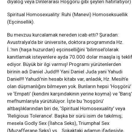
diyalog veya Dinlerarası Hoşgörü gibi şeyleri hatırlatıyor)
Spiritual Homosexuality: Ruhi (Manevi) Homoseksuellik
(Eşcinsellik).
Bu mevzuu kurcalamak nereden icab etti? Şuradan:
Avustralya’da bir üniversite, doktora programında Hz.
İ..’nın (haşa huzurdan) eşcinselliğini ‘bilimsel’olarak
kanıtlamak isteyenlere ayda 70.000 dolar maaşla iş tekli
ediyor. Büyük bir ilgi varmış! Programı yürütenlerden
birinin adı Daniel Judd!!! Yani Daniel Juda yani Yahudi
Daniel!!! Yahudi’nin hesabı kitabı var, anladık, Hz. Mesih’e
olan düşmanlığını bilmeyen yok. Bunların hepsi ‘Hoşgörü’
ve ‘Empati’ (kendini karşındakinin yerine koyma) ve ‘Barış’
mefhumlarıyla yürütülüyor. İşte bu ‘hoşgörü’
altbaşlıklarından biri de, ‘Spiritual Homosexuality’ veya
‘Religious Tolerance’. Başka bir sürü isim de takılmış;
mesela Godly Sex (İlahca Seks), Triumphal Sex
(Muzafferane Seks) vs… Sokaktaki adamın ifadesiyle,