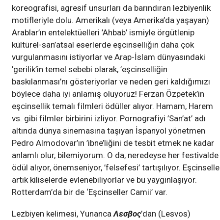
koreografisi, agresif unsurları da barındıran lezbiyenlik
motifleriyle dolu. Amerikalı (veya Amerika’da yaşayan)
Arablar’ın entelektüelleri ’Ahbab’ ismiyle örgütlenip
kültürel-san’atsal eserlerde eşcinselliğin daha çok
vurgulanmasını istiyorlar ve Arap-İslam dünyasındaki
’gerilik’in temel sebebi olarak, ’eşcinselliğin
baskılanması’nı gösteriyorlar ve neden geri kaldığımızı
böylece daha iyi anlamış oluyoruz! Ferzan Özpetek’in
eşcinsellik temalı filmleri ödüller alıyor. Hamam, Harem
vs. gibi filmler birbirini izliyor. Pornografiyi ’San’at’ adı
altında dünya sinemasına taşıyan İspanyol yönetmen
Pedro Almodovar’ın ’ibne’liğini de tesbit etmek ne kadar
anlamlı olur, bilemiyorum. O da, neredeyse her festivalde
ödül alıyor, önemseniyor, ’felsefesi’ tartışılıyor. Eşcinselle
artık kiliselerde evlenebiliyorlar ve bu yaygınlaşıyor.
Rotterdam’da bir de ‘Eşcinseller Camii’ var.
Lezbiyen kelimesi, Yunanca
Λεσβος
’dan (Lesvos)