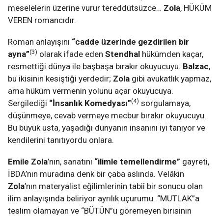
meselelerin üzerine vurur tereddütsüzce…
Zola
, HÜKÜM
VEREN romancıdır.
Roman anlayışını
“cadde üzerinde gezdirilen bir
(3)
ayna”
olarak ifade eden
Stendhal
hükümden kaçar,
resmettiği dünya ile başbaşa bırakır okuyucuyu.
Balzac
,
bu ikisinin kesiştiği yerdedir;
Zola
gibi avukatlık yapmaz,
ama hüküm vermenin yolunu açar okuyucuya.
(4)
Sergilediği
“İnsanlık Komedyası”
sorgulamaya,
düşünmeye, cevab vermeye mecbur bırakır okuyucuyu.
Bu büyük usta, yaşadığı dünyanın insanını iyi tanıyor ve
kendilerini tanıtıyordu onlara.
Emile Zola
’nın, sanatını
“ilimle temellendirme”
gayreti,
İBDA’nın muradına denk bir çaba aslında. Velâkin
Zola
’nın materyalist eğilimlerinin tabiî bir sonucu olan
ilim anlayışında beliriyor ayrılık uçurumu. “MUTLAK”a
teslim olamayan ve “BÜTÜN”ü göremeyen birisinin