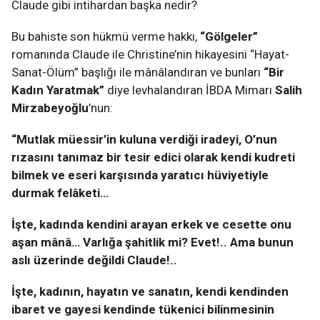
Claude gibi intihardan başka nedir?
Bu bahiste son hükmü verme hakkı,
“Gölgeler”
romanında Claude ile Christine’nin hikayesini “Hayat-
Sanat-Ölüm” başlığı ile mânâlandıran ve bunları
“Bir
Kadın Yaratmak”
diye levhalandıran İBDA Mimarı
Salih
Mirzabeyoğlu
’nun:
“Mutlak müessir’in kuluna verdiği iradeyi, O’nun
rızasını tanımaz bir tesir edici olarak kendi kudreti
bilmek ve eseri karşısında yaratıcı hüviyetiyle
durmak felâketi…
İşte, kadında kendini arayan erkek ve cesette onu
aşan mânâ… Varlığa şahitlik mi? Evet!.. Ama bunun
aslı üzerinde değildi Claude!..
İşte, kadının, hayatın ve sanatın, kendi kendinden
ibaret ve gayesi kendinde tükenici bilinmesinin