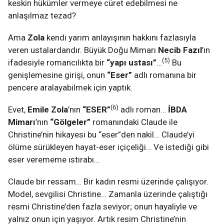
keskin hükümler vermeye cüret edebilmesi ne
anlaşılmaz tezad?
Ama
Zola
kendi yarım anlayışının hakkını fazlasıyla
veren ustalardandır. Büyük Doğu Mimarı
Necib Fazıl
’ın
(5)
ifadesiyle romancılıkta bir
“yapı ustası”
…
Bu
genişlemesine girişi, onun
“Eser”
adlı romanına bir
pencere aralayabilmek için yaptık.
(6)
Evet,
Emile Zola
’nın
“ESER”
adlı roman…
İBDA
Mimarı
’nın
“Gölgeler”
romanındaki Claude ile
Christine’nin hikayesi bu “eser”den nakil… Claude’yi
ölüme sürükleyen hayat-eser içiçeliği… Ve istediği gibi
eser verememe ıstırabı…
Claude bir ressam… Bir kadın resmi üzerinde çalışıyor.
Model, sevgilisi Christine… Zamanla üzerinde çalıştığı
resmi Christine’den fazla seviyor; onun hayaliyle ve
yalnız onun için yaşıyor. Artık resim Christine’nin