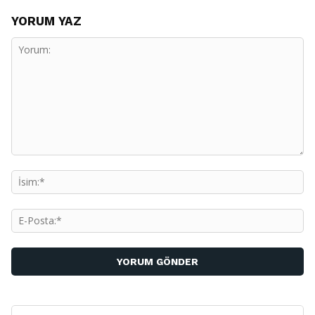
YORUM YAZ
Yorum:
İs
E-
Po