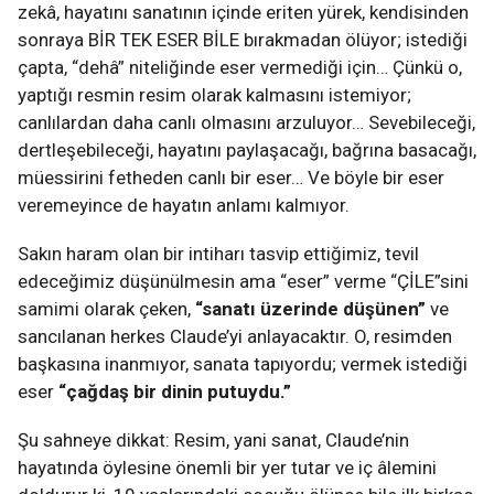
zekâ, hayatını sanatının içinde eriten yürek, kendisinden
sonraya BİR TEK ESER BİLE bırakmadan ölüyor; istediği
çapta, “dehâ” niteliğinde eser vermediği için… Çünkü o,
yaptığı resmin resim olarak kalmasını istemiyor;
canlılardan daha canlı olmasını arzuluyor… Sevebileceği,
dertleşebileceği, hayatını paylaşacağı, bağrına basacağı,
müessirini fetheden canlı bir eser… Ve böyle bir eser
veremeyince de hayatın anlamı kalmıyor.
Sakın haram olan bir intiharı tasvip ettiğimiz, tevil
edeceğimiz düşünülmesin ama “eser” verme “ÇİLE”sini
samimi olarak çeken,
“sanatı üzerinde düşünen”
ve
sancılanan herkes Claude’yi anlayacaktır. O, resimden
başkasına inanmıyor, sanata tapıyordu; vermek istediği
eser
“çağdaş bir dinin putuydu.”
Şu sahneye dikkat: Resim, yani sanat, Claude’nin
hayatında öylesine önemli bir yer tutar ve iç âlemini