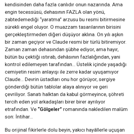
kendisinden daha fazla canlıdır onun nazarında. Ama
engin tecessüsü, dehasının FAZLA olan yönü,
zabtedemediği “yaratma” arzusu bu resmi bitirmesine
sürekli engel oluyor. O muazzam tasarılarının birisini
gerçekleştirmeden diğeri düşüyor aklına. On yılı aşkın
bir zaman geçiyor ve Claude resmi bir türlü bitiremiyor.
Zaman zaman dehasından şübhe ediyor, ama hayır,
bütün bu çektiği ıstırab, dehâsının fazlalığından, yani
kontrol edilemeyen tarafından… Üstelik içinde yaşadığı
cemiyetin resim anlayışı ile zerre kadar uyuşamıyor
Claude… Devrin üstadları onu hor görüyor, sergiye
gönderdiği bütün tablolar alaya alınıyor ve geri
çevriliyor. Sanatı halktan da kabul görmeyince, şöhreti
tercih eden yol arkadaşları birer birer ayrılıyor
etrafından. Ve
“Gölgeler”
romanında nakledilen malûm
son: İntihar…
Bu orijinal fikirlerle dolu beyin, yakıcı hayâllerle uçuşan