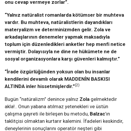
onu cevap vermeye zorlar”.
“Yalnız natüralist romanlarda kötümser bir muhteva
vardır. Bu muhteva, natüralistlerin dayandıkları
materyalizm ve determinizmden gelir. Zola ve
arkadaşlarının denemeler yapmak maksadıyla
toplum için düzenledikleri anketler hep menfi netice
vermiştir. Dolayısıyla ne dine ne hükümete ne de
sosyal organizasyonlara karşı güvenleri kalmıştır.”
“İrade özgürlüğünden yoksun olan bu insanlar
kendilerini devamlı olarak MADDENİN BASKISI
(2)
ALTINDA inler hissetmişlerdir.”
Bugün “natüralizm” denince yalnız
Zola
gelmektedir
akla!.. Onun yabana atılmaz yetenekleri ve üstün
çalışma gayreti ile birleşen bu metodu,
Balzac
’ın
taklitçisi olmaktan kurtarır kalemini. İfadeleri keskindir,
deneylerinin sonuçlarını operatör neşteri gibi