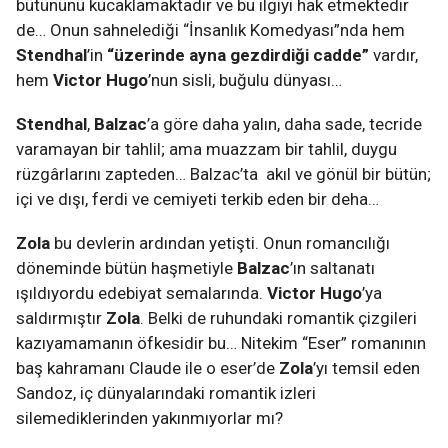
bütününü kucaklamaktadır ve bu ilgiyi hak etmektedir
de… Onun sahnelediği “İnsanlık Komedyası”nda hem
Stendhal
’in
“üzerinde ayna gezdirdiği cadde”
vardır,
hem
Victor Hugo
’nun sisli, buğulu dünyası…
Stendhal
,
Balzac
’a göre daha yalın, daha sade, tecride
varamayan bir tahlil; ama muazzam bir tahlil, duygu
rüzgârlarını zapteden… Balzac’ta akıl ve gönül bir bütün;
içi ve dışı, ferdi ve cemiyeti terkib eden bir deha…
Zola
bu devlerin ardından yetişti. Onun romancılığı
döneminde bütün haşmetiyle
Balzac
’ın saltanatı
ışıldıyordu edebiyat semalarında.
Victor Hugo
’ya
saldırmıştır
Zola
. Belki de ruhundaki romantik çizgileri
kazıyamamanın öfkesidir bu… Nitekim “Eser” romanının
baş kahramanı Claude ile o eser’de
Zola
’yı temsil eden
Sandoz, iç dünyalarındaki romantik izleri
silemediklerinden yakınmıyorlar mı?