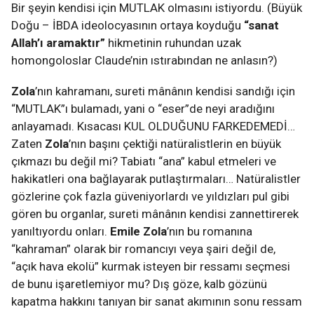
Bir şeyin kendisi için MUTLAK olmasını istiyordu. (Büyük
Doğu – İBDA ideolocyasının ortaya koyduğu
“sanat
Allah’ı aramaktır”
hikmetinin ruhundan uzak
homongoloslar Claude’nin ıstırabından ne anlasın?)
Zola
’nın kahramanı, sureti mânânın kendisi sandığı için
“MUTLAK”ı bulamadı, yani o “eser”de neyi aradığını
anlayamadı. Kısacası KUL OLDUĞUNU FARKEDEMEDİ…
Zaten
Zola
’nın başını çektiği natüralistlerin en büyük
çıkmazı bu değil mi? Tabiatı “ana” kabul etmeleri ve
hakikatleri ona bağlayarak putlaştırmaları… Natüralistler
gözlerine çok fazla güveniyorlardı ve yıldızları pul gibi
gören bu organlar, sureti mânânın kendisi zannettirerek
yanıltıyordu onları.
Emile Zola
’nın bu romanına
“kahraman” olarak bir romancıyı veya şairi değil de,
“açık hava ekolü” kurmak isteyen bir ressamı seçmesi
de bunu işaretlemiyor mu? Dış göze, kalb gözünü
kapatma hakkını tanıyan bir sanat akımının sonu ressam