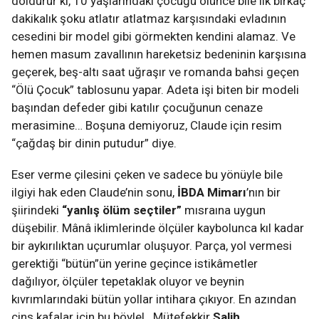
doldurur ki, 10 yaşlarındaki çocuğu ölünce bile ilk birkaç
dakikalık şoku atlatır atlatmaz karşısındaki evladının
cesedini bir model gibi görmekten kendini alamaz. Ve
hemen masum zavallının hareketsiz bedeninin karşısına
geçerek, beş-altı saat uğraşır ve romanda bahsi geçen
“Ölü Çocuk” tablosunu yapar. Adeta işi biten bir modeli
başından defeder gibi katılır çocuğunun cenaze
merasimine… Boşuna demiyoruz, Claude için resim
“çağdaş bir dinin putudur” diye.
Eser verme çilesini çeken ve sadece bu yönüyle bile
ilgiyi hak eden Claude’nin sonu,
İBDA Mimarı
’nın bir
şiirindeki
“yanlış ölüm seçtiler”
mısraına uygun
düşebilir. Mânâ iklimlerinde ölçüler kaybolunca kıl kadar
bir aykırılıktan uçurumlar oluşuyor. Parça, yol vermesi
gerektiği “bütün”ün yerine geçince istikâmetler
dağılıyor, ölçüler tepetaklak oluyor ve beynin
kıvrımlarındaki bütün yollar intihara çıkıyor. En azından
cins kafalar için bu böyle!.. Mütefekkir
Salih