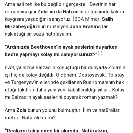
Ama asıl tehlike bu değildir gerçekte… Devrinin her
romancısı gibi
Zola
’nın da
Balzac
’ın gölgesinde kalma
kaygısını yaşadığını sanıyoruz. İBDA Mimarı
Salih
Mirzabeyoğlu
’nun müzisyen
John Brahms
’tan
naklettiği bir sözü hatırlayalım:
“Ardınızda Beethoven’in ayak seslerini duyarken
(1)
beste yapmayı kolay mı sanıyorsunuz?”
Evet, yalnızca
Balzac
’ın konuştuğu bir dünyada
Zola
’nın
işi hiç de kolay değildi. O dönem,
Dostoyevski
,
Tolstoy
ve
Turgenyev
’in ellerinde şekillenen Rus romanının hak
ettiği takdirin daha yeni yeni kabullenildiği yıllar… Kolay
mı
Balzac
’ın ayak seslerini duyarak roman yazmak?
Ama
Zola
bunun yolunu bulmuştur: İlim ve natüralist
metod. Natüralizm mi?
“Realizmi takip eden bir akımdır. Natüralizm,