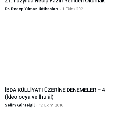
21. Yüzyılda Necip Fazıl’ı Yeniden Okumak
Dr. Recep Yılmaz İktibasları
-
1 Ekim 2021
İBDA KÜLLİYATI ÜZERİNE DENEMELER – 4
(İdeolocya ve İhtilâl)
Selim Gürselgil
-
12 Ekim 2016