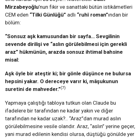
Mirzabeyoğlu
’nun fikir ve sanattaki bütün istikâmetleri
CEM eden
“Tilki Günlüğü”
adlı
“ruhî roman”
ından bir
bölüm:
“Sonsuz aşk kamusundan bir sayfa… Sevgilinin
sevende dirilişi ve “aslın görülebilmesi için gerekli
araz” hükmünün, arazda sonsuz ihtimal bahsine
misal:
Aşk öyle bir ateştir ki; bir gönle düşünce ne bulursa
hepsini yakar. O dereceye varır ki, mâşukunun
(7)
suretini de mahveder.”
Yapmaya çalıştığı tabloya tutkun olan Claude bu
ifadelere bir tarafından ne kadar yakın ve diğer
tarafından ne kadar uzak?.. “Araz”dan murad aslın
görülebilmesine vesile olandır. Araz, “aslın” yerine geçer,
yani murad edilenin kendisi olursa, düştüğü gönülde yer