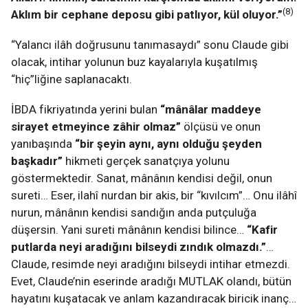
(8)
Aklım bir cephane deposu gibi patlıyor, kül oluyor.”
“Yalancı ilâh doğrusunu tanımasaydı” sonu Claude gibi
olacak, intihar yolunun buz kayalarıyla kuşatılmış
“hiç”liğine saplanacaktı.
İBDA fikriyatında yerini bulan
“mânâlar maddeye
sirayet etmeyince zâhir olmaz”
ölçüsü ve onun
yanıbaşında
“bir şeyin aynı, aynı olduğu şeyden
başkadır”
hikmeti gerçek sanatçıya yolunu
göstermektedir. Sanat, mânânın kendisi değil, onun
sureti… Eser, ilahî nurdan bir akis, bir “kıvılcım”… Onu ilâhî
nurun, mânânın kendisi sandığın anda putçuluğa
düşersin. Yani sureti mânânın kendisi bilince…
“Kafir
putlarda neyi aradığını bilseydi zındık olmazdı.”
…
Claude, resimde neyi aradığını bilseydi intihar etmezdi.
Evet, Claude’nin eserinde aradığı MUTLAK olandı, bütün
hayatını kuşatacak ve anlam kazandıracak biricik inanç…