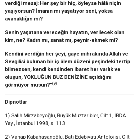
verdiği mesaj: Her şey bir hiç, öyleyse hâlâ niçin
yaşıyorsun? İmanın mı yaşatıyor seni, yoksa
avanaklığın mı?
Senin yaşatana vereceğin hayatın, verilecek olan
kim, ne? Kadın mı, sanat mı, peynir-ekmek mi?
Kendini verdiğin her şeyi, gaye mihrakında Allah ve
Sevgilisi bulunan bir iç âlem düzeni peşindeki tertip
bilmezsen, kendi kendinden ibaret her varlık ve
oluşun, YOKLUĞUN BUZ DENİZİNE açıldığını
(9)
görmüyor musun?”
Dipnotlar
1) Salih Mirzabeyoğlu, Büyük Muztaribler, Cilt 1, İBDA
Yay., İstanbul 1998, s. 113
2) Vahap Kabahasanoğlu, Batı Edebiyatı Antolojisi, Cilt