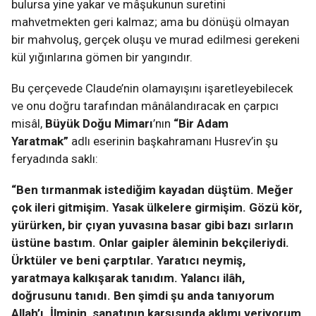
bulursa yine yakar ve mâşukunun suretini
mahvetmekten geri kalmaz; ama bu dönüşü olmayan
bir mahvoluş, gerçek oluşu ve murad edilmesi gerekeni
kül yığınlarına gömen bir yangındır.
Bu çerçevede Claude’nin olamayışını işaretleyebilecek
ve onu doğru tarafından mânâlandıracak en çarpıcı
misâl,
Büyük Doğu Mimarı
’nın
“Bir Adam
Yaratmak”
adlı eserinin başkahramanı Husrev’in şu
feryadında saklı:
“Ben tırmanmak istediğim kayadan düştüm. Meğer
çok ileri gitmişim. Yasak ülkelere girmişim. Gözü kör,
yürürken, bir çıyan yuvasına basar gibi bazı sırların
üstüne bastım. Onlar gaipler âleminin bekçileriydi.
Ürktüler ve beni çarptılar. Yaratıcı neymiş,
yaratmaya kalkışarak tanıdım. Yalancı ilâh,
doğrusunu tanıdı. Ben şimdi şu anda tanıyorum
Allah’ı. İlminin, sanatının karşısında aklımı veriyorum.