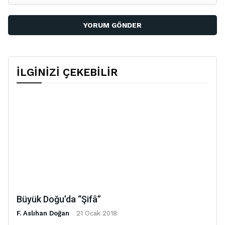
Po
İLGİNİZİ ÇEKEBİLİR
Büyük Doğu’da “Şifâ”
F. Aslıhan Doğan
-
21 Ocak 2018