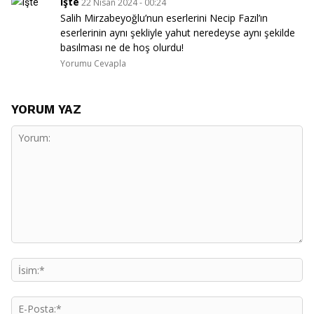
işte
22 Nisan 2024 - 00:24
Salih Mirzabeyoğlu’nun eserlerini Necip Fazıl’ın
eserlerinin aynı şekliyle yahut neredeyse aynı şekilde
basılması ne de hoş olurdu!
Yorumu Cevapla
YORUM YAZ
Yorum:
İs
E-