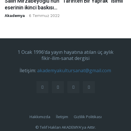
Salih Mirzabeyoğlu’nun “Tarihten Bir Yaprak” isimli
eserinin ikinci baskısı...
Akademya
-
6 Temmuz 2022
1 Ocak 1996’da yayın hayatına atılan üç aylık
fikir-ilim-sanat dergisi
İletişim:
akademyakultursanat@gmail.com
Hakkımızda
İletişim
Gizlilik Politikası
© Telif Hakları AKADEMYA'ya Aittir.