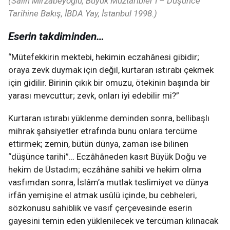
(Salih Mirzabeyoğlu, Büyük Muztaribler I – Düşünce
Tarihine Bakış, İBDA Yay, İstanbul 1998.)
Eserin takdiminden…
“Mütefekkirin mektebi, hekimin eczahânesi gibidir;
oraya zevk duymak için değil, kurtaran ıstırabı çekmek
için gidilir. Birinin çıkık bir omuzu, ötekinin başında bir
yarası mevcuttur; zevk, onları iyi edebilir mi?”
Kurtaran ıstırabı yüklenme deminden sonra, bellibaşlı
mihrak şahsiyetler etrafında bunu onlara tercüme
ettirmek; zemin, bütün dünya, zaman ise bilinen
“düşünce tarihi”… Eczâhâneden kasıt Büyük Doğu ve
hekim de Üstadım; eczâhâne sahibi ve hekim olma
vasfımdan sonra, İslâm’a mutlak teslimiyet ve dünya
irfân yemişine el atmak usûlü içinde, bu cebheleri,
sözkonusu sahiblik ve vasıf çerçevesinde eserin
gayesini temin eden yüklenilecek ve tercüman kılınacak