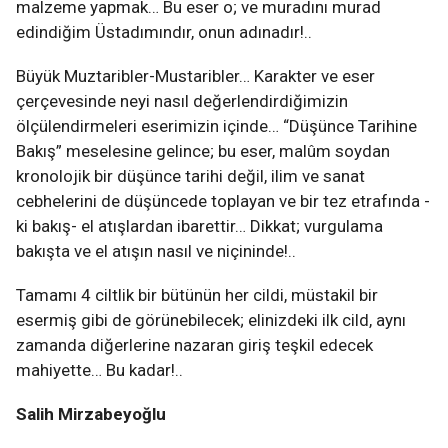
malzeme yapmak… Bu eser o; ve muradını murad
edindiğim Üstadımındır, onun adınadır!..
Büyük Muztaribler-Mustaribler… Karakter ve eser
çerçevesinde neyi nasıl değerlendirdiğimizin
ölçülendirmeleri eserimizin içinde… “Düşünce Tarihine
Bakış” meselesine gelince; bu eser, malûm soydan
kronolojik bir düşünce tarihi değil, ilim ve sanat
cebhelerini de düşüncede toplayan ve bir tez etrafında -
ki bakış- el atışlardan ibarettir… Dikkat; vurgulama
bakışta ve el atışın nasıl ve niçininde!..
Tamamı 4 ciltlik bir bütünün her cildi, müstakil bir
esermiş gibi de görünebilecek; elinizdeki ilk cild, aynı
zamanda diğerlerine nazaran giriş teşkil edecek
mahiyette… Bu kadar!..
Salih Mirzabeyoğlu