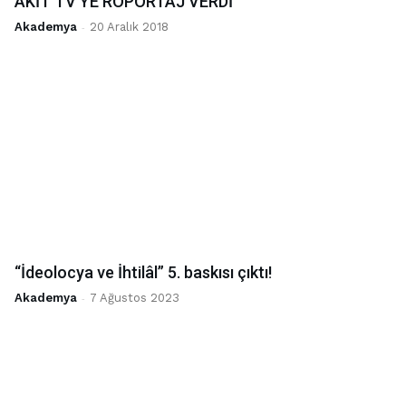
AKİT TV’YE RÖPORTAJ VERDİ
Akademya
-
20 Aralık 2018
“İdeolocya ve İhtilâl” 5. baskısı çıktı!
Akademya
-
7 Ağustos 2023