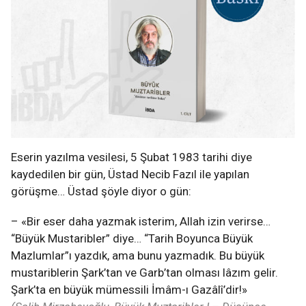
Eserin yazılma vesilesi, 5 Şubat 1983 tarihi diye
kaydedilen bir gün, Üstad Necib Fazıl ile yapılan
görüşme… Üstad
şöyle diyor o gün:
– «Bir eser daha yazmak isterim, Allah izin verirse…
“Büyük Mustaribler” diye… “Tarih Boyunca Büyük
Mazlumlar”ı yazdık, ama bunu yazmadık. Bu büyük
mustariblerin Şark’tan ve Garb’tan olması lâzım gelir.
Şark’ta en büyük mümessili İmâm-ı Gazâlî’dir!»