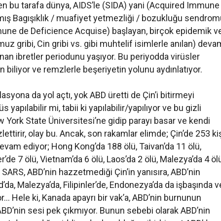
n bu tarafa dünya, AIDS’le (SIDA) yani (Acquired Immune
mış Bagışıklık / muafiyet yetmezliği / bozukluğu sendrom
une de Deficience Acquise) başlayan, birçok epidemik v
uz gribi, Cin gribi vs. gibi muhtelif isimlerle anılan) deva
an ibretler periodunu yaşıyor. Bu periyodda virüsler
len biliyor ve remzlerle beşeriyetin yolunu aydınlatıyor.
syona da yol açtı, yok ABD üretti de Çin’i bitirmeyi
pılabilir mi, tabii ki yapılabilir/yapılıyor ve bu gizli
w York State Üniversitesi’ne gidip parayı basar ve kendi
lettirir, olay bu. Ancak, son rakamlar elimde; Çin’de 253 ki
 devam ediyor; Hong Kong’da 188 ölü, Taivan’da 11 ölü,
er’de 7 ölü, Vietnam’da 6 ölü, Laos’da 2 ölü, Malezya’da 4 ölü
 SARS, ABD’nin hazzetmediği Çin’in yanısıra, ABD’nin
’da, Malezya’da, Filipinler’de, Endonezya’da da işbaşında v
… Hele ki, Kanada apayrı bir vak’a, ABD’nin burnunun
BD’nin sesi pek çıkmıyor. Bunun sebebi olarak ABD’nin