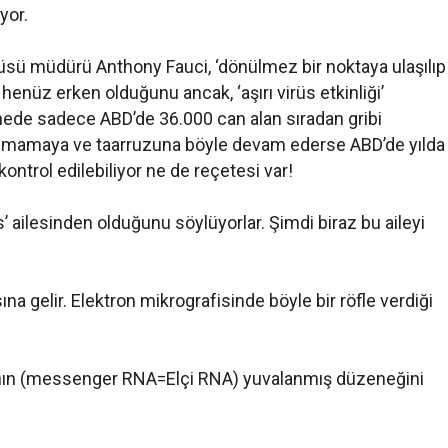
yor.
titüsü müdürü Anthony Fauci, ‘dönülmez bir noktaya ulaşılıp
enüz erken olduğunu ancak, ‘aşırı virüs etkinliği’
nede sadece ABD’de 36.000 can alan sıradan gribi
tanımamaya ve taarruzuna böyle devam ederse ABD’de yılda
ontrol edilebiliyor ne de reçetesi var!
 ailesinden olduğunu söylüyorlar. Şimdi biraz bu aileyi
na gelir. Elektron mikrografisinde böyle bir röfle verdiği
A’nın (messenger RNA=Elçi RNA) yuvalanmış düzeneğini