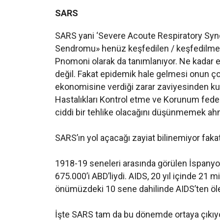
SARS
SARS yani ‘Severe Acoute Respiratory Synd
Sendromu» henüz keşfedilen / keşfedilmekte
Pnomoni olarak da tanımlanıyor. Ne kadar e
değil. Fakat epidemik hale gelmesi onun çok 
ekonomisine verdiği zarar zaviyesinden kul
Hastalıkları Kontrol etme ve Korunum fede
ciddi bir tehlike olacağını düşünmemek ahma
SARS’ın yol açacağı zayiat bilinemiyor fakat 
1918-19 seneleri arasında görülen İspanyol
675.000’i ABD’liydi. AIDS, 20 yıl içinde 21 
önümüzdeki 10 sene dahilinde AIDS’ten öl
İşte SARS tam da bu dönemde ortaya çıkıyo