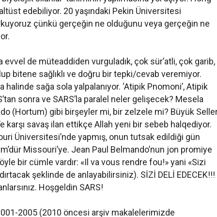
altüst edebiliyor. 20 yaşındaki Pekin Üniversitesi
rkuyoruz çünkü gerçeğin ne olduğunu veya gerçeğin ne
or.
ha evvel de müteaddiden vurguladık, çok sür’atli, çok garib,
lup bitene sağlıklı ve doğru bir tepki/cevab veremiyor.
 halinde sağa sola yalpalanıyor. ‘Atipik Pnomoni’, Atipik
RS’tan sonra ve SARS’la paralel neler gelişecek? Mesela
do (Hortum) gibi birşeyler mi, bir zelzele mi? Büyük Seller
e karşı savaş ilan ettikçe Allah yeni bir sebeb halqediyor.
ouri Üniversitesi’nde yapmış, onun tutsak edildiği gün
üm’dür Missouri’ye. Jean Paul Belmando’nun jon promiye
yle bir cümle vardır: «Il va vous rendre fou!» yani «Sizi
ıldırtacak şeklinde de anlayabilirsiniz). SİZİ DELİ EDECEK!!!
 anlarsınız. Hoşgeldin SARS!
 2001-2005 (2010 öncesi arşiv makalelerimizde