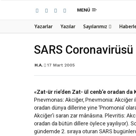
MENÜ
Yazarlar
Yazılar
Sayılarımız
Haberl
SARS Coronavirüsü
H.A.
17 Mart 2005
«Zat-ür rie’den Zat- ül cenb’e oradan da 
Pnevmonas: Akciğer, Pnevmonia: Akciğer il
oradan dünya dillerine yine ’Pnomonia’ olara
Akciğer’i saran zar mânâsına. Plevritis: Akciğe
oradan da bütün dillere öylece yayılıyor). So
gündemde 2. sıraya oturan SARS bugünlerde at