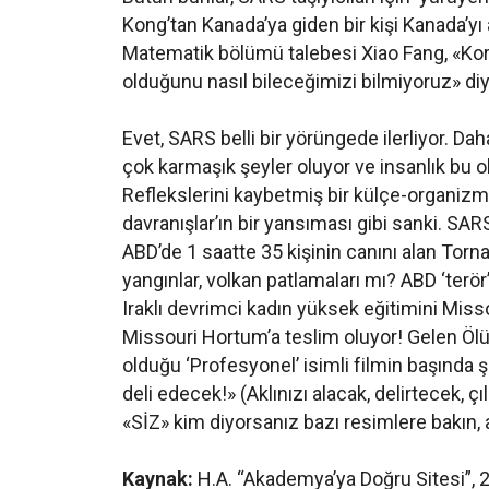
Kong’tan Kanada’ya giden bir kişi Kanada’yı 
Matematik bölümü talebesi Xiao Fang, «Ko
olduğunu nasıl bileceğimizi bilmiyoruz» diy
Evet, SARS belli bir yörüngede ilerliyor. Da
çok karmaşık şeyler oluyor ve insanlık bu o
Reflekslerini kaybetmiş bir külçe-organizma
davranışlar’ın bir yansıması gibi sanki. SA
ABD’de 1 saatte 35 kişinin canını alan Torna
yangınlar, volkan patlamaları mı? ABD ‘terör’
Iraklı devrimci kadın yüksek eğitimini Miss
Missouri Hortum’a teslim oluyor! Gelen Öl
olduğu ‘Profesyonel’ isimli filmin başında şö
deli edecek!» (Aklınızı alacak, delirtecek, ç
«SİZ» kim diyorsanız bazı resimlere bakın,
Kaynak:
H.A. “Akademya’ya Doğru Sitesi”,