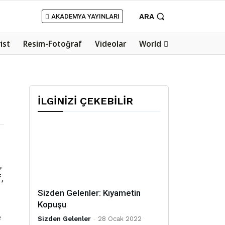
ARA
AKADEMYA YAYINLARI
rist
Resim-Fotoğraf
Videolar
World
İLGİNİZİ ÇEKEBİLİR
,
,
Sizden Gelenler: Kıyametin
Kopuşu
e
Sizden Gelenler
-
28 Ocak 2022