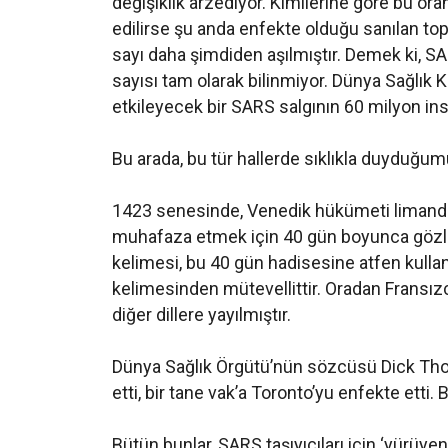
değişiklik arzediyor. Kimilerine göre bu ora
edilirse şu anda enfekte olduğu sanılan to
sayı daha şimdiden aşılmıştır. Demek ki, SA
sayısı tam olarak bilinmiyor. Dünya Sağlık 
etkileyecek bir SARS salgının 60 milyon ins
Bu arada, bu tür hallerde sıklıkla duyduğumu
1423 senesinde, Venedik hükümeti limanda 
muhafaza etmek için 40 gün boyunca gözlem a
kelimesi, bu 40 gün hadisesine atfen kulla
kelimesinden mütevellittir. Oradan Fransız
diğer dillere yayılmıştır.
Dünya Sağlık Örgütü’nün sözcüsü Dick Tho
etti, bir tane vak’a Toronto’yu enfekte etti. 
Bütün bunlar, SARS taşıyıcıları için ‘yürüyen