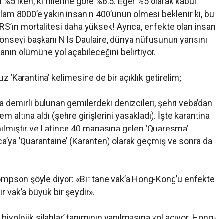
n %5 iken, kimilerine göre %6.5. Eğer %5 olarak kabul
plam 8000’e yakın insanın 400’ünün ölmesi beklenir ki, bu
RS’ın mortalitesi daha yüksek! Ayrıca, enfekte olan insan
Konseyi başkanı Nils Daulaire, dünya nüfusunun yarısını
anın ölümüne yol açabileceğini belirtiyor.
z ’Karantina’ kelimesine de bir açıklık getirelim;
demirli bulunan gemilerdeki denizcileri, şehri veba’dan
ltına aldı (şehre girişlerini yasakladı). İşte karantina
nılmıştır ve Latince 40 manasına gelen ’Quaresma’
ca’ya ’Quarantaine’ (Karanten) olarak geçmiş ve sonra da
mpson şöyle diyor: «Bir tane vak’a Hong-Kong’u enfekte
Bir vak’a büyük bir şeydir».
 biyolojik silahlar’ tanımının yapılmasına yol açıyor. Hong-