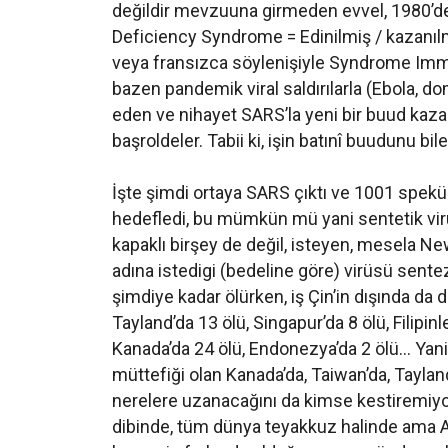
değildir mevzuuna girmeden evvel, 1980’de
Deficiency Syndrome = Edinilmiş / kazanıl
veya fransızca söylenişiyle Syndrome Imm
bazen pandemik viral saldırılarla (Ebola, dom
eden ve nihayet SARS’la yeni bir buud kazan
başroldeler. Tabii ki, işin batınî buudunu bi
İşte şimdi ortaya SARS çıktı ve 1001 speküla
hedefledi, bu mümkün mü yani sentetik virüs ya
kapaklı birşey de değil, isteyen, mesela Ne
adına istedigi (bedeline göre) virüsü sentez
şimdiye kadar ölürken, iş Çin’in dışında da
Tayland’da 13 ölü, Singapur’da 8 ölü, Filipinl
Kanada’da 24 ölü, Endonezya’da 2 ölü… Yani
müttefiği olan Kanada’da, Taiwan’da, Tayland
nerelere uzanacağını da kimse kestiremiyor
dibinde, tüm dünya teyakkuz halinde ama A