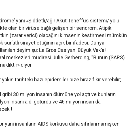
rome’ yani «Şiddetli/ağır Akut Teneffüs sistemi/ yolu
 olan bir virüse bağlı gelişen bir sendrom. Atipik
tkin (zarar verici) olacağını kimsenin kestirmesi mümkün
sür’atli sirayet ettiğinin açık bir ifadesi. Dünya
lanılan deyim şu: Le Gros Cas yani Büyük Vak’a!
ral merkezleri müdiresi Julie Gerberding, “Bunun (SARS)
klıktır» diyor.
yakın tarihteki bazı epidemiler bize biraz fikir verebilir;
 gribi 30 milyon insanın ölümüne yol açtı ve bunların
milyon insanı aldı götürdü ve 46 milyon insan da
ecek !
r yani insanların AIDS korkusu daha sıfırlanmamışken