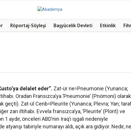
er
Röportaj-Söyleşi
Başyücelik Devleti
Etkinlik
Fih
Kusto’ya delalet eder”.
Zat-ür rie=Pneumonie (Yunanca;
tihabı. Oradan Fransızca’ya ’Pneumonie’ (Pnömoni) olarak
k geçti). Zat-ül Cenb=Pleurite (Yunanca; Plevra; Yan; taraf
r zarı iltihabı. Evvela fransızca’ya, ’Pleurite’ (Plörit) ve
n 1 aydır, önceleri ABD’nin Iraq’ı işgali nedeniyle
yarışı tabiriyle numarayı aldı, açık ara gidiyor. Nedir, n