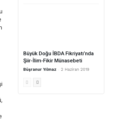
u
e
m
Büyük Doğu İBDA Fikriyatı’nda
Şiir-İlim-Fikir Münasebeti
Büşranur Yılmaz
-
2 Haziran 2019
şi
,
e