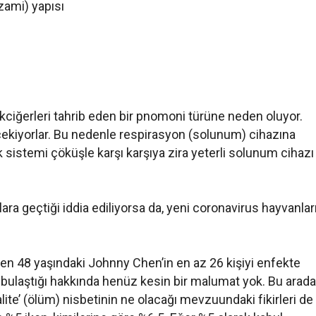
zami) yapısı
akciğerleri tahrib eden bir pnomoni türüne neden oluyor.
çekiyorlar. Bu nedenle respirasyon (solunum) cihazına
 sistemi çöküşle karşı karşıya zira yeterli solunum cihazı
ra geçtiği iddia ediliyorsa da, yeni coronavirus hayvanlar
ilen 48 yaşındaki Johnny Chen’in en az 26 kişiyi enfekte
la bulaştığı hakkında henüz kesin bir malumat yok. Bu arada
ite’ (ölüm) nisbetinin ne olacağı mevzuundaki fikirleri de