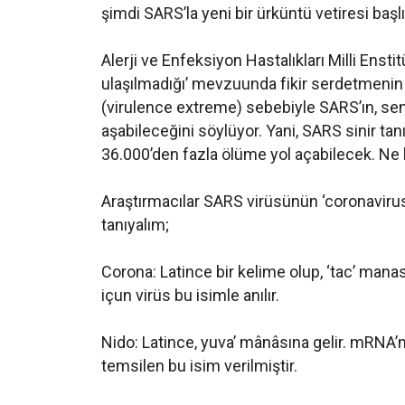
şimdi SARS’la yeni bir ürküntü vetiresi başlı
Alerji ve Enfeksiyon Hastalıkları Milli Ens
ulaşılmadığı’ mevzuunda fikir serdetmenin h
(virulence extreme) sebebiyle SARS’ın, se
aşabileceğini söylüyor. Yani, SARS sinir 
36.000’den fazla ölüme yol açabilecek. Ne k
Araştırmacılar SARS virüsünün ‘coronavirus’
tanıyalım;
Corona: Latince bir kelime olup, ‘tac’ manası
içun virüs bu isimle anılır.
Nido: Latince‚ yuva’ mânâsına gelir. mRN
temsilen bu isim verilmiştir.