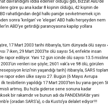
at davrandığını iddia edenler olduğu gibi, bizzat ABD’de
lere göre şu ana kadar 8 kişinin öldüğü, 42 kişinin de
 ABD rahatlığından değil halkı paniğe sevketmemek için
nden sonra ‘kırılgan’ ve ‘elegan’ ABD halkı herşeyden nem
er’in ABD’ye getirdiği paranoyasına kapılıp yollara
re, 17 Mart 2003 tarihi itibarıyla, tüm dünyada ölü sayısı 
yısı 7 iken, 29 Mart 2003’te ölü sayısı 54, enfekte insan
ede rapor ediliyor. Yani 12 gün icinde ölü sayısı 13.5 misline
 2003’ün verileri ise şöyle; 2601 vak’a ve 98 ölü, görülen
resepsiyon krizi’nin yaşandığı tarih) itibarıyla, SARS topla
 ve rapor eden ülke sayısı 27. Bugün (6 Mayıs Avrupa
ni ilk tesbitlerin yapıldığı 17 Mart 2003’ten bu yana geçen 5
 misli artmış. Bu hızla giderse sene sonuna kadar
yüksek bir rakamdır ve bunun adı da PANDEMIA’dır yani
cenb’e (oradan SARS’a), o da Kusto’ya delalet ediyor!!!