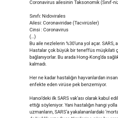
Coronavirus ailesinin Taksonomik (Sınıf-ni
Sınıfı: Nidovirales
Ailesi: Coronaviridae (Tacvirüsler)
Cinsi : Coronavirus
(…)
Bu aile nezlelerin %30’una yol açar. SARS, 
Hastalar çok büyük bir teneffüs müşkilati 
bağlanıyorlar. Bu arada Hong-Kong’da sağlık
kalmadı.
Her ne kadar hastalığın hayvanlardan insanla
enfekte eden virüse pek benzemiyor.
Hanoi’deki ilk SARS vak’ası olarak kabul ed
ettiği söyleniyor. Yani hastalığın hangi yol
uzmanların, SARS’a yakalananlardaki ‘mortal