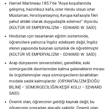
Harriet Martineau 1857’de “Asya koşullarında
gelişmiş, hazırlıksız kafa, ister Hindu olsun ister
Müslüman, Hıristiyanlaşmış Avrupa kafasıyla fikrî
yahut ahlâkî olarak duygudaşlık edemez” diyordu.
(KÜLTÜR VE EMPERYALİZM – EDWARD W. SAİD)
Hindistan için tasarlanan eğitim sisteminde,
öğrencilere yalnızca İngiliz edebiyatı değil, İngiliz
ırkının yapısında bulunan üstünlük de öğretilmiştir.
(KÜLTÜR VE EMPERYALİZM – EDWARD W. SAİD)
Arap dünyasının üniversiteleri, genellikle, eski
sömürgecilik devirlerinden kalma geleneklerin mirası
ile örgütlenmişler veya sömürgecilerin bıraktıkları
modele sadık kalmışlardır. (ORYANTALİZM [DOĞU
BİLİM] – SÖMÜRGECİLİĞİN KEŞİF KOLU – EDWARD
SAİD)
Önemli olan, öğrencinin geldiği kaynak değil, bu
öğrencinin sonradan alacağı şekildir. Önemli olan,