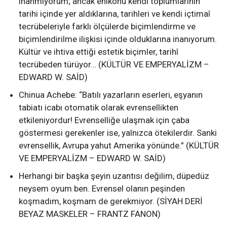
inanmıyorum; ancak enikonu kendi toplumlarının
tarihi içinde yer aldıklarına, tarihleri ve kendi içtimaî
tecrübeleriyle farklı ölçülerde biçimlendirme ve
biçimlendirilme ilişkisi içinde olduklarına inanıyorum.
Kültür ve ihtiva ettiği estetik biçimler, tarihî
tecrübeden türüyor… (KÜLTÜR VE EMPERYALİZM –
EDWARD W. SAİD)
Chinua Achebe: “Batılı yazarların eserleri, eşyanın
tabiatı icabı otomatik olarak evrensellikten
etkileniyordur! Evrenselliğe ulaşmak için çaba
göstermesi gerekenler ise, yalnızca ötekilerdir. Sanki
evrensellik, Avrupa yahut Amerika yönünde.” (KÜLTÜR
VE EMPERYALİZM – EDWARD W. SAİD)
Herhangi bir başka şeyin uzantısı değilim, düpedüz
neysem oyum ben. Evrensel olanın peşinden
koşmadım, koşmam de gerekmiyor. (SİYAH DERİ
BEYAZ MASKELER – FRANTZ FANON)