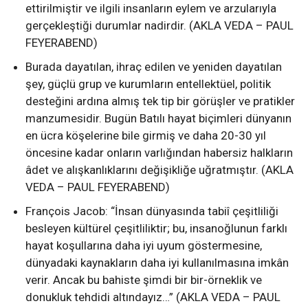
ettirilmiştir ve ilgili insanların eylem ve arzularıyla
gerçekleştiği durumlar nadirdir. (AKLA VEDA – PAUL
FEYERABEND)
Burada dayatılan, ihraç edilen ve yeniden dayatılan
şey, güçlü grup ve kurumların entellektüel, politik
desteğini ardına almış tek tip bir görüşler ve pratikler
manzumesidir. Bugün Batılı hayat biçimleri dünyanın
en ücra köşelerine bile girmiş ve daha 20-30 yıl
öncesine kadar onların varlığından habersiz halkların
âdet ve alışkanlıklarını değişikliğe uğratmıştır. (AKLA
VEDA – PAUL FEYERABEND)
François Jacob: “İnsan dünyasında tabiî çeşitliliği
besleyen kültürel çeşitliliktir; bu, insanoğlunun farklı
hayat koşullarına daha iyi uyum göstermesine,
dünyadaki kaynakların daha iyi kullanılmasına imkân
verir. Ancak bu bahiste şimdi bir bir-örneklik ve
donukluk tehdidi altındayız…” (AKLA VEDA – PAUL