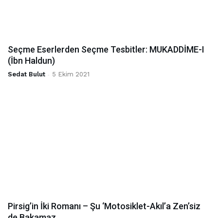
Seçme Eserlerden Seçme Tesbitler: MUKADDİME-I
(İbn Haldun)
Sedat Bulut
-
5 Ekim 2021
Pirsig’in İki Romanı – Şu ‘Motosiklet-Akıl’a Zen’siz
de Bakamaz...