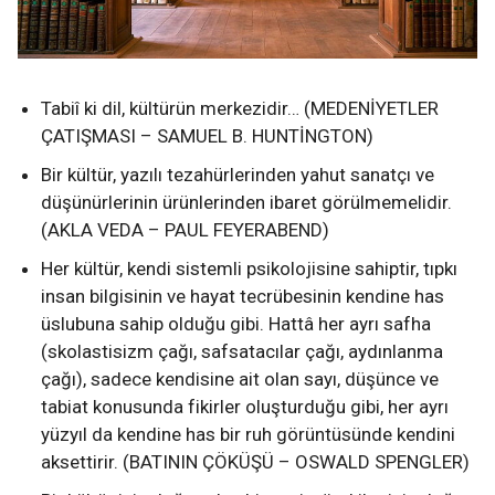
Tabiî ki dil, kültürün merkezidir… (MEDENİYETLER
ÇATIŞMASI – SAMUEL B. HUNTİNGTON)
Bir kültür, yazılı tezahürlerinden yahut sanatçı ve
düşünürlerinin ürünlerinden ibaret görülmemelidir.
(AKLA VEDA – PAUL FEYERABEND)
Her kültür, kendi sistemli psikolojisine sahiptir, tıpkı
insan bilgisinin ve hayat tecrübesinin kendine has
üslubuna sahip olduğu gibi. Hattâ her ayrı safha
(skolastisizm çağı, safsatacılar çağı, aydınlanma
çağı), sadece kendisine ait olan sayı, düşünce ve
tabiat konusunda fikirler oluşturduğu gibi, her ayrı
yüzyıl da kendine has bir ruh görüntüsünde kendini
aksettirir. (BATININ ÇÖKÜŞÜ – OSWALD SPENGLER)