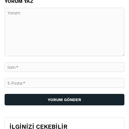
YORUM YAZ
Yorum:
İs
E-
Po
İLGİNİZİ ÇEKEBİLİR