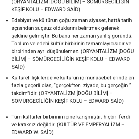
(ORYANTALİZM [DOĞU BİLİM] – SÖMÜRGECİLİĞİN
KEŞİF KOLU – EDWARD SAİD)
Edebiyat ve kültürün çoğu zaman siyaset, hattâ tarih
açısından suçsuz olduklarını belirtmek gelenek
şekline gelmiştir. Bu bana her zaman yanlış göründü.
Toplum ve edebî kültür birbirinin tamamlayıcısıdır ve
birbirinden ayrı düşünülemez. (ORYANTALİZM [DOĞU
BİLİM] – SÖMÜRGECİLİĞİN KEŞİF KOLU – EDWARD
SAİD)
Kültürel ilişkilerde ve kültürün iç münasebetlerinde en
fazla geçerli olan, “gerçek”ten ziyade, bu gerçeğin “
takdim”idir. (ORYANTALİZM [DOĞU BİLİM] –
SÖMÜRGECİLİĞİN KEŞİF KOLU – EDWARD SAİD)
Tüm kültürler birbirinin içine karışmıştır; hiçbiri ferdî
ve katıksız değildir. (KÜLTÜR VE EMPERYALİZM –
EDWARD W. SAİD)