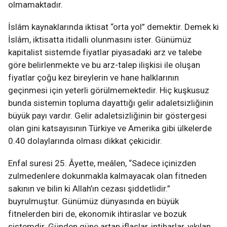
olmamaktadır.
İslâm kaynaklarında iktisat “orta yol” demektir. Demek ki
İslâm, iktisatta itidalli olunmasını ister. Günümüz
kapitalist sistemde fiyatlar piyasadaki arz ve talebe
göre belirlenmekte ve bu arz-talep ilişkisi ile oluşan
fiyatlar çoğu kez bireylerin ve hane halklarının
geçinmesi için yeterli görülmemektedir. Hiç kuşkusuz
bunda sistemin topluma dayattığı gelir adaletsizliğinin
büyük payı vardır. Gelir adaletsizliğinin bir göstergesi
olan gini katsayısının Türkiye ve Amerika gibi ülkelerde
0.40 dolaylarında olması dikkat çekicidir.
Enfal suresi 25. Âyette, meâlen, “Sadece içinizden
zulmedenlere dokunmakla kalmayacak olan fitneden
sakının ve bilin ki Allah’ın cezası şiddetlidir.”
buyrulmuştur. Günümüz dünyasında en büyük
fitnelerden biri de, ekonomik ihtiraslar ve bozuk
sistemdir. Günden güne artan iflaslar, intiharlar, yıkılan