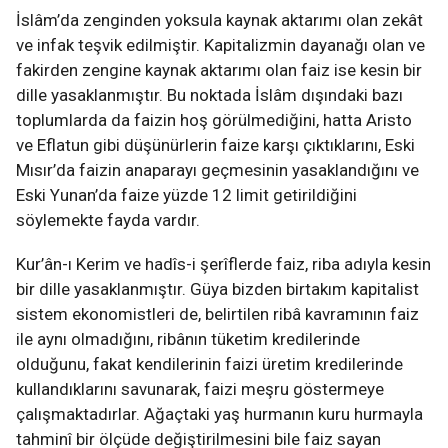
İslâm’da zenginden yoksula kaynak aktarımı olan zekât
ve infak teşvik edilmiştir. Kapitalizmin dayanağı olan ve
fakirden zengine kaynak aktarımı olan faiz ise kesin bir
dille yasaklanmıştır. Bu noktada İslâm dışındaki bazı
toplumlarda da faizin hoş görülmediğini, hatta Aristo
ve Eflatun gibi düşünürlerin faize karşı çıktıklarını, Eski
Mısır’da faizin anaparayı geçmesinin yasaklandığını ve
Eski Yunan’da faize yüzde 12 limit getirildiğini
söylemekte fayda vardır.
Kur’ân-ı Kerim ve hadîs-i şerîflerde faiz, riba adıyla kesin
bir dille yasaklanmıştır. Güya bizden birtakım kapitalist
sistem ekonomistleri de, belirtilen ribâ kavramının faiz
ile aynı olmadığını, ribânın tüketim kredilerinde
olduğunu, fakat kendilerinin faizi üretim kredilerinde
kullandıklarını savunarak, faizi meşru göstermeye
çalışmaktadırlar. Ağaçtaki yaş hurmanın kuru hurmayla
tahminî bir ölçüde değiştirilmesini bile faiz sayan