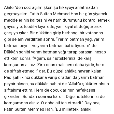
Ahiler’den söz açılmışken şu hikâyeyi anlatmadan
geçmeyelim: Fatih Sultan Mehmed Han bir gün yiyecek
maddelerinin kalitesini ve narh durumunu kontrol etmek
gayesiyle, tebdil-i kıyafetle, yani kıyafet değiştirerek
çarşıya çıkar. Bir dükkâna girip herhangi bir vatandaş
gibi selâm verdikten sonra, “Yarım batman yağ, yarım
batman peynir ve yarım batman bal istiyorum” der.
Dükkân sahibi yarım batman yağı tartıp parasını hesap
ettikten sonra, “Ağam, sair isteklerinizi de karşı
komşudan alınız. Zira onun malı hem daha iyidir, hem
de siftah etmedi.” der. Bu güzel ahlâka hayran kalan
Padişah ikinci dükkâna varıp oradan da yarım batman
peynir alınca, bu dükkân sahibi de “Allah’a şükürler olsun
siftahımı ettim. Hem de çocuklarımın nafakasını
çıkardım. Bundan sonrası kârdır. Diğer isteklerinizi de
komşumdan alınız. O daha siftah etmedi.” Deyince,
Fatih Sultan Mehmed Han, “Bu milletteki ahlâkî