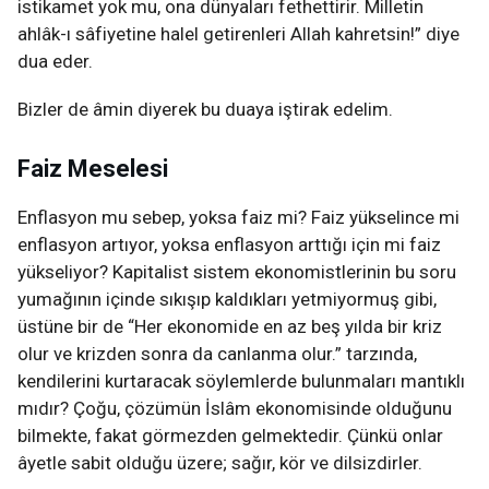
istikamet yok mu, ona dünyaları fethettirir. Milletin
ahlâk-ı sâfiyetine halel getirenleri Allah kahretsin!” diye
dua eder.
Bizler de âmin diyerek bu duaya iştirak edelim.
Faiz Meselesi
Enflasyon mu sebep, yoksa faiz mi? Faiz yükselince mi
enflasyon artıyor, yoksa enflasyon arttığı için mi faiz
yükseliyor? Kapitalist sistem ekonomistlerinin bu soru
yumağının içinde sıkışıp kaldıkları yetmiyormuş gibi,
üstüne bir de “Her ekonomide en az beş yılda bir kriz
olur ve krizden sonra da canlanma olur.” tarzında,
kendilerini kurtaracak söylemlerde bulunmaları mantıklı
mıdır? Çoğu, çözümün İslâm ekonomisinde olduğunu
bilmekte, fakat görmezden gelmektedir. Çünkü onlar
âyetle sabit olduğu üzere; sağır, kör ve dilsizdirler.