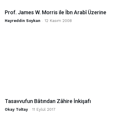
Prof. James W. Morris ile İbn Arabî Üzerine
Hayreddin Soykan
-
12 Kasım 2008
Tasavvufun Bâtından Zâhire İnkişafı
Okay Toltay
-
11 Eylül 2017