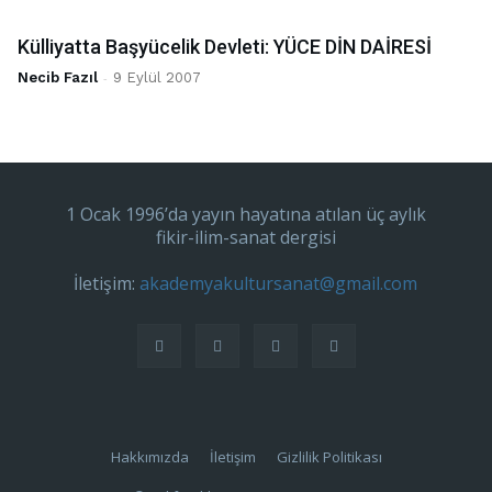
Külliyatta Başyücelik Devleti: YÜCE DİN DAİRESİ
Necib Fazıl
-
9 Eylül 2007
1 Ocak 1996’da yayın hayatına atılan üç aylık
fikir-ilim-sanat dergisi
İletişim:
akademyakultursanat@gmail.com
Hakkımızda
İletişim
Gizlilik Politikası