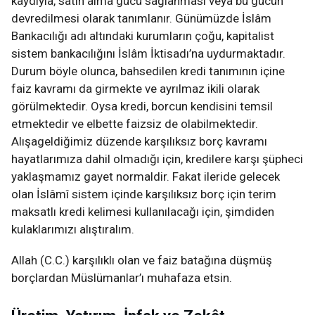
kaydıyla, satın alma gücü sağlanması veya bu gücün
devredilmesi olarak tanımlanır. Günümüzde İslâm
Bankacılığı adı altındaki kurumların çoğu, kapitalist
sistem bankacılığını İslâm İktisadı’na uydurmaktadır.
Durum böyle olunca, bahsedilen kredi tanımının içine
faiz kavramı da girmekte ve ayrılmaz ikili olarak
görülmektedir. Oysa kredi, borcun kendisini temsil
etmektedir ve elbette faizsiz de olabilmektedir.
Alışageldiğimiz düzende karşılıksız borç kavramı
hayatlarımıza dahil olmadığı için, kredilere karşı şüpheci
yaklaşmamız gayet normaldir. Fakat ileride gelecek
olan İslâmî sistem içinde karşılıksız borç için terim
maksatlı kredi kelimesi kullanılacağı için, şimdiden
kulaklarımızı alıştıralım.
Allah (C.C.) karşılıklı olan ve faiz batağına düşmüş
borçlardan Müslümanlar’ı muhafaza etsin.