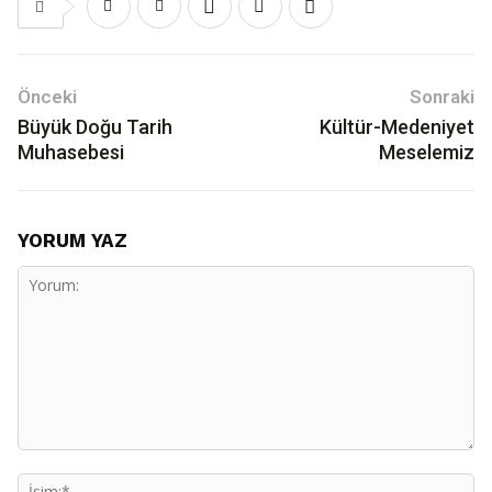
Önceki
Sonraki
Büyük Doğu Tarih
Kültür-Medeniyet
Muhasebesi
Meselemiz
YORUM YAZ
Yorum:
İs