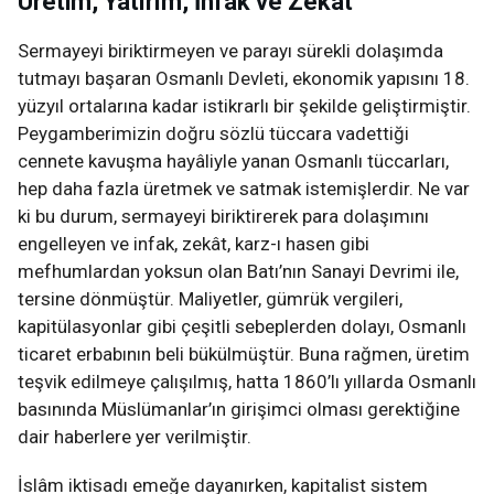
Üretim, Yatırım, İnfak ve Zekât
Sermayeyi biriktirmeyen ve parayı sürekli dolaşımda
tutmayı başaran Osmanlı Devleti, ekonomik yapısını 18.
yüzyıl ortalarına kadar istikrarlı bir şekilde geliştirmiştir.
Peygamberimizin doğru sözlü tüccara vadettiği
cennete kavuşma hayâliyle yanan Osmanlı tüccarları,
hep daha fazla üretmek ve satmak istemişlerdir. Ne var
ki bu durum, sermayeyi biriktirerek para dolaşımını
engelleyen ve infak, zekât, karz-ı hasen gibi
mefhumlardan yoksun olan Batı’nın Sanayi Devrimi ile,
tersine dönmüştür. Maliyetler, gümrük vergileri,
kapitülasyonlar gibi çeşitli sebeplerden dolayı, Osmanlı
ticaret erbabının beli bükülmüştür. Buna rağmen, üretim
teşvik edilmeye çalışılmış, hatta 1860’lı yıllarda Osmanlı
basınında Müslümanlar’ın girişimci olması gerektiğine
dair haberlere yer verilmiştir.
İslâm iktisadı emeğe dayanırken, kapitalist sistem