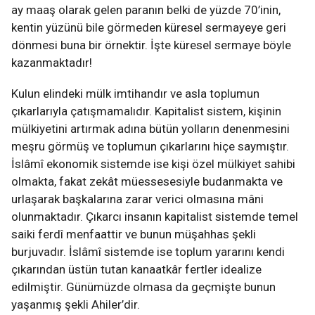
ay maaş olarak gelen paranın belki de yüzde 70’inin,
kentin yüzünü bile görmeden küresel sermayeye geri
dönmesi buna bir örnektir. İşte küresel sermaye böyle
kazanmaktadır!
Kulun elindeki mülk imtihandır ve asla toplumun
çıkarlarıyla çatışmamalıdır. Kapitalist sistem, kişinin
mülkiyetini artırmak adına bütün yolların denenmesini
meşru görmüş ve toplumun çıkarlarını hiçe saymıştır.
İslâmî ekonomik sistemde ise kişi özel mülkiyet sahibi
olmakta, fakat zekât müessesesiyle budanmakta ve
urlaşarak başkalarına zarar verici olmasına mâni
olunmaktadır. Çıkarcı insanın kapitalist sistemde temel
saiki ferdî menfaattir ve bunun müşahhas şekli
burjuvadır. İslâmî sistemde ise toplum yararını kendi
çıkarından üstün tutan kanaatkâr fertler idealize
edilmiştir. Günümüzde olmasa da geçmişte bunun
yaşanmış şekli Ahiler’dir.