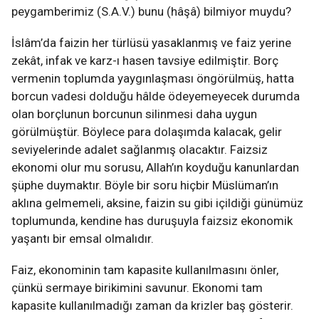
peygamberimiz (S.A.V.) bunu (hâşâ) bilmiyor muydu?
İslâm’da faizin her türlüsü yasaklanmış ve faiz yerine
zekât, infak ve karz-ı hasen tavsiye edilmiştir. Borç
vermenin toplumda yaygınlaşması öngörülmüş, hatta
borcun vadesi dolduğu hâlde ödeyemeyecek durumda
olan borçlunun borcunun silinmesi daha uygun
görülmüştür. Böylece para dolaşımda kalacak, gelir
seviyelerinde adalet sağlanmış olacaktır. Faizsiz
ekonomi olur mu sorusu, Allah’ın koyduğu kanunlardan
şüphe duymaktır. Böyle bir soru hiçbir Müslüman’ın
aklına gelmemeli, aksine, faizin su gibi içildiği günümüz
toplumunda, kendine has duruşuyla faizsiz ekonomik
yaşantı bir emsal olmalıdır.
Faiz, ekonominin tam kapasite kullanılmasını önler,
çünkü sermaye birikimini savunur. Ekonomi tam
kapasite kullanılmadığı zaman da krizler baş gösterir.