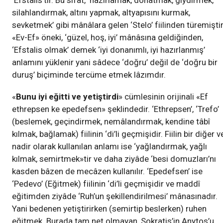
‘Efstalis’tir. Bu sıfat, ‘hazırlamak, donatmak, giydirmek,
silahlandırmak, altını yapmak, altyapısını kurmak,
sevketmek’ gibi mânâlara gelen ‘Stelo’ fiilinden türemiştir
«Ev-Ef» öneki, ‘güzel, hoş, iyi’ mânâsına geldiğinden,
‘Efstalis olmak’ demek ‘iyi donanımlı, iyi hazırlanmış’
anlamını yüklenir yani sâdece ‘doğru’ değil de ‘doğru bir
duruş’ biçiminde tercüme etmek lâzımdır.
«
Bunu iyi eğitti ve yetiştirdi
» cümlesinin orijinali «Ef
ethrepsen ke epedefsen» şeklindedir. ‘Ethrepsen’, ‘Trefo’
(beslemek, geçindirmek, nemâlandırmak, kendine tâbî
kılmak, bağlamak) fiilinin ‘di’li geçmişidir. Fiilin bir diğer v
nadir olarak kullanılan anlamı ise ‘yağlandırmak, yağlı
kılmak, semirtmek»tir ve daha ziyâde ‘besi domuzları’nı
kasden bâzen de mecâzen kullanılır. ‘Epedefsen’ ise
‘Pedevo’ (Eğitmek) fiilinin ‘di’li geçmişidir ve maddî
eğitimden ziyâde ‘Ruh’un şekillendirilmesi’ mânasınadır.
Yani bedenen yetiştirirken (semirtip beslerken) ruhen
eğitmek. Burada tam net olmayan, Sokratis’in Anytos’u