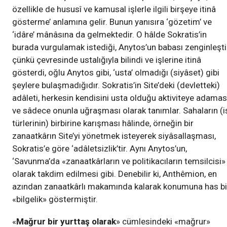
özellikle de hususî ve kamusal işlerle ilgili birşeye itinâ
gösterme’ anlamına gelir. Bunun yanısıra ‘gözetim’ ve
‘idâre’ mânâsına da gelmektedir. O hâlde Sokratis’in
burada vurgulamak istediği, Anytos’un babası zenginleşti
çünkü çevresinde ustalığıyla bilindi ve işlerine itinâ
gösterdi, oğlu Anytos gibi, ‘usta’ olmadığı (siyâset) gibi
şeylere bulaşmadığıdır. Sokratis’in Site’deki (devletteki)
adâleti, herkesin kendisini usta olduğu aktiviteye adamas
ve sâdece onunla uğraşması olarak tanımlar. Sahaların (i
türlerinin) birbirine karışması hâlinde, örneğin bir
zanaatkârın Site’yi yönetmek isteyerek siyâsallaşması,
Sokratis’e göre ‘adâletsizlik’tir. Aynı Anytos’un,
‘Savunma’da «zanaatkârların ve politikacıların temsilcisi»
olarak takdim edilmesi gibi. Denebilir ki, Anthêmion, en
azından zanaatkârlı makamında kalarak konumuna has bi
«bilgelik» göstermiştir.
«
Mağrur bir yurttaş olarak
» cümlesindeki «mağrur»