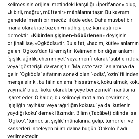
kelimesinin orijinal metindeki karşılığı «İperîfanos» olup,
«kibirli, mağrur, müftehir» mânâlarını taşır. Bu kavram
genelde ‘menfî bir mecâz’ ifâde eder. Daha müsbet bir
mânâ olarak ise bâzen «müdhiş, göz kamaştırıcı»
demektir. «
Kibirden şişinen-böbürlenen
» deyişinin
orijinali ise, «Ogkôdîs»tir. Bu sıfat, «hacim, kütle» anlamı
gelen ‘Ogkos’dan türemiştir. Kelimenin bir diğer anlamı
‘şişlik, ağırlık, ehemmiyet’ veya menfî olarak ‘şübheli iddia
veya ‘gösterişli davranış’tır. ‘Majeste tarzı’ anlamına da
gelir. ‘Ogkôdîs’ sıfatının soneki olan ‘-odis’, ‘ozin’ fiilinden
menşe alır ki, bu fiilin anlamı ‘hissetmek, koku almak, kok
yaymak’ olup, ‘koku olarak birşeye benzemek’ mânâsına
işâret eder. O hâlde, bu kelimeyi mot a mo çevirirsek,
‘şişliğin rayihâsı’ veya ’ağırlığın kokusu’ ya da ‘kütlenin
yaydığı koku’ demek lâzımdır. Bilim (Tabâbet) dilinde ise
‘Ogkos’, ‘tümör, ur, şişlik’ mânâlarına gelip, tümörleri ve
kanserleri inceleyen bilim dalına bugün ‘Onkoloji’ adı
verilmektedir.