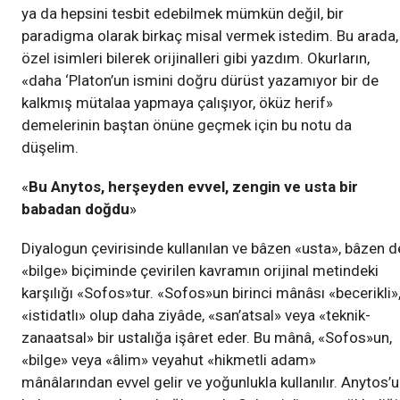
ya da hepsini tesbit edebilmek mümkün değil, bir
paradigma olarak birkaç misal vermek istedim. Bu arada,
özel isimleri bilerek orijinalleri gibi yazdım. Okurların,
«daha ‘Platon’un ismini doğru dürüst yazamıyor bir de
kalkmış mütalaa yapmaya çalışıyor, öküz herif»
demelerinin baştan önüne geçmek için bu notu da
düşelim.
«
Bu Anytos, herşeyden evvel, zengin ve usta bir
babadan doğdu
»
Diyalogun çevirisinde kullanılan ve bâzen «usta», bâzen d
«bilge» biçiminde çevirilen kavramın orijinal metindeki
karşılığı «Sofos»tur. «Sofos»un birinci mânâsı «becerikli»
«istidatlı» olup daha ziyâde, «san’atsal» veya «teknik-
zanaatsal» bir ustalığa işâret eder. Bu mânâ, «Sofos»un,
«bilge» veya «âlim» veyahut «hikmetli adam»
mânâlarından evvel gelir ve yoğunlukla kullanılır. Anytos’