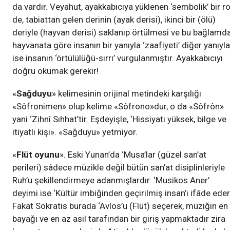
da vardır. Veyahut, ayakkabıcıya yüklenen ‘sembolik’ bir ro
de, tabiattan gelen derinin (ayak derisi), ikinci bir (ölü)
deriyle (hayvan derisi) saklanıp örtülmesi ve bu bağlamd
hayvanata göre insanın bir yanıyla ‘zaafiyeti’ diğer yanıyla
ise insanın ‘örtülülüğü-sırrı’ vurgulanmıştır. Ayakkabıcıyı
doğru okumak gerekir!
«
Sağduyu
» kelimesinin orijinal metindeki karşılığı
«Sôfronimen» olup kelime «Sôfrono»dur, o da «Sôfrôn»
yani ‘Zihnî Sıhhat’tir. Eşdeyişle, ‘Hissiyatı yüksek, bilge ve
itiyatlı kişi». «Sağduyu» yetmiyor.
«
Flüt oyunu
». Eski Yunan’da ‘Musa’lar (güzel san’at
perileri) sâdece müzikle değil bütün san’at disiplinleriyle
Ruh’u şekillendirmeye adanmışlardır. ‘Musikos Aner’
deyimi ise ‘Kültür imbiğinden geçirilmiş insan’ı ifâde eder
Fakat Sokratis burada ‘Avlos’u (Flüt) seçerek, müziğin en
bayağı ve en az asil tarafından bir giriş yapmaktadır zira