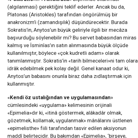
(algılanması) gerektiğini teklif ederler. Ancak bu da,
Platonas (Aristokles) tarafından öngörülmüş bir
anakronizm’i (zamandışılık) düşündürecektir. Burada
Sokratis’in, Anytos’un büyük geliriyle ilgili bir mecâza
başvurduğu söylenebilir mi? Bu servet babasından miras
kalmış ve İsminîas’ın satın alınmasında büyük ölçüde
kullanılmıştır, böylece «çok kudretli adam» olarak
tanımlanmıştır. Sokratis’in «tarih bilmeceleri»ni tam olara
idrâk edebilmek pek kolay değil. Genel kanaat odur ki,
Anytos’un babasını onunla biraz daha zıdlaştırmak için
kullanmıştır.
«
Kendi öz ustalığından ve uygulamasından
»
cümlesindeki «uygulama» kelimesinin orijinali
«Epimelia»dır ki, «itinâ göstermek, alâkadâr olmak,
gözetmek, kollamak, uygulanmak» mânâlarını üstlenen
«epimelisthe» fiili tarafından tasvir edilen aksiyonun
maddî belirteçidir. Bu bakımdan «Epimelia», ‘birşeye,