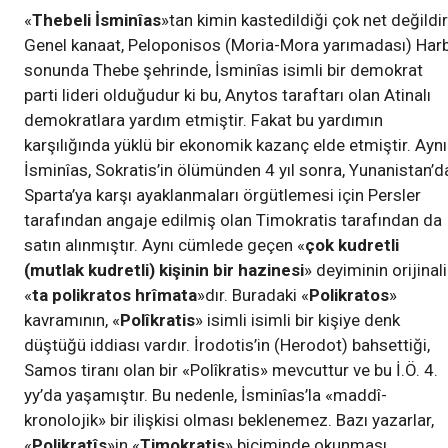
«
Thebeli İsminîas
»tan kimin kastedildiği çok net değildir
Genel kanaat, Peloponisos (Moria-Mora yarımadası) Harb
sonunda Thebe şehrinde, İsminîas isimli bir demokrat
parti lideri olduğudur ki bu, Anytos taraftarı olan Atinalı
demokratlara yardım etmiştir. Fakat bu yardımın
karşılığında yüklü bir ekonomik kazanç elde etmiştir. Aynı
İsminîas, Sokratis’in ölümünden 4 yıl sonra, Yunanistan’d
Sparta’ya karşı ayaklanmaları örgütlemesi için Persler
tarafından angaje edilmiş olan Timokratis tarafından da
satın alınmıştır. Aynı cümlede geçen «
çok kudretli
(mutlak kudretli) kişinin bir hazinesi
» deyiminin orijinali
«
ta polikratos hrîmata
»dır. Buradaki «
Polikratos
»
kavramının, «
Polîkratis
» isimli isimli bir kişiye denk
düştüğü iddiası vardır. İrodotis’in (Herodot) bahsettiği,
Samos tiranı olan bir «Polîkratis» mevcuttur ve bu İ.Ö. 4.
yy’da yaşamıştır. Bu nedenle, İsminîas’la «maddî-
kronolojik» bir ilişkisi olması beklenemez. Bazı yazarlar,
«
Polikratîs
»in «
Timokratis
» biçiminde okunması