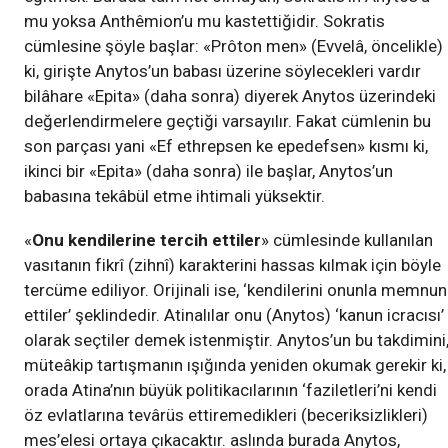
mu yoksa Anthêmion’u mu kastettiğidir. Sokratis
cümlesine şöyle başlar: «Prôton men» (Evvelâ, öncelikle)
ki, girişte Anytos’un babası üzerine söylecekleri vardır
bilâhare «Epita» (daha sonra) diyerek Anytos üzerindeki
değerlendirmelere geçtiği varsayılır. Fakat cümlenin bu
son parçası yani «Ef ethrepsen ke epedefsen» kısmı ki,
ikinci bir «Epita» (daha sonra) ile başlar, Anytos’un
babasına tekâbül etme ihtimali yüksektir.
«
Onu kendilerine tercih ettiler
» cümlesinde kullanılan
vasıtanın fikrî (zihnî) karakterini hassas kılmak için böyle
tercüme ediliyor. Orijinali ise, ‘kendilerini onunla memnun
ettiler’ şeklindedir. Atinalılar onu (Anytos) ‘kanun icracısı’
olarak seçtiler demek istenmiştir. Anytos’un bu takdimini
müteâkip tartışmanın ışığında yeniden okumak gerekir ki,
orada Atina’nın büyük politikacılarının ‘faziletleri’ni kendi
öz evlatlarına tevârüs ettiremedikleri (beceriksizlikleri)
mes’elesi ortaya çıkacaktır. aslında burada Anytos,