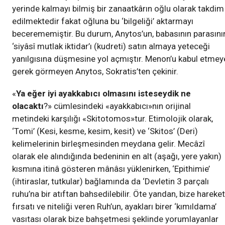
yerinde kalmayı bilmiş bir zanaatkârın oğlu olarak takdim
edilmektedir fakat oğluna bu ‘bilgeliği’ aktarmayı
becerememiştir. Bu durum, Anytos’un, babasının parasını
‘siyâsî mutlak iktidar’ı (kudreti) satın almaya yeteceği
yanılgısına düşmesine yol açmıştır. Menon’u kabul etmey
gerek görmeyen Anytos, Sokratis’ten çekinir.
«
Ya eğer iyi ayakkabıcı olmasını isteseydik ne
olacaktı
?» cümlesindeki «ayakkabıcı»nın orijinal
metindeki karşılığı «Skitotomos»tur. Etimolojik olarak,
‘Tomi’ (Kesi, kesme, kesim, kesit) ve ‘Skitos’ (Deri)
kelimelerinin birleşmesinden meydana gelir. Mecâzî
olarak ele alındığında bedeninin en alt (aşağı, yere yakın)
kısmına itinâ gösteren mânâsı yüklenirken, ‘Epithimie’
(ihtiraslar, tutkular) bağlamında da ‘Devletin 3 parçalı
ruhu’na bir atıftan bahsedilebilir. Öte yandan, bize hareket
fırsatı ve niteliği veren Ruh’un, ayakları birer ‘kımıldama’
vasıtası olarak bize bahşetmesi şeklinde yorumlayanlar