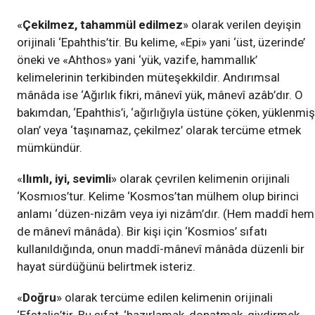
«
Çekilmez, tahammül edilmez
» olarak verilen deyişin
orijinali ‘Epahthis’tir. Bu kelime, «Epi» yani ‘üst, üzerinde’
öneki ve «Ahthos» yani ‘yük, vazife, hammallık’
kelimelerinin terkibinden müteşekkildir. Andırımsal
mânâda ise ‘Ağırlık fikri, mânevî yük, mânevî azâb’dır. O
bakımdan, ‘Epahthis’i, ‘ağırlığıyla üstüne çöken, yüklenmiş
olan’ veya ‘taşınamaz, çekilmez’ olarak tercüme etmek
mümkündür.
«
Ilımlı, iyi, sevimli
» olarak çevrilen kelimenin orijinali
‘Kosmıos’tur. Kelime ‘Kosmos’tan mülhem olup birinci
anlamı ‘düzen-nizâm veya iyi nizâm’dır. (Hem maddî hem
de mânevî mânâda). Bir kişi için ‘Kosmios’ sıfatı
kullanıldığında, onun maddî-mânevî mânâda düzenli bir
hayat sürdüğünü belirtmek isteriz.
«
Doğru
» olarak tercüme edilen kelimenin orijinali