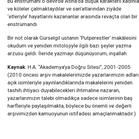
bu enstrumanı o devirde Atina’da düşük karakterli kadınla
ve köleler çalmaktaydılar ve san’atlarından ziyâde
‘etleriyle’ hayatlarını kazananlar arasında revaçta olan bir
enstrümandı.
Bir not olarak Gürselgil ustanın ‘Putperestler’ makâlesini
okudum ve yeniden mitolojiyle ilgili bazı şeyler yazma
arzusu geldi. İleride yazmayı düşünüyorum, inşallah.
Kaynak
: H.A. “Akademya’ya Doğru Sitesi”, 2001-2005
(2010 öncesi arşiv makalelerimizde yazarlarımızın adları
açık isimleriyle yayınlandıklarında makalelerini yeniden
tashih ihtiyacı duyabilecekleri ihtimaline nazaran,
yazarlarımızın talebi olmadıkça sadece isimlerinin baş
harfleriyle paylaşılmakta, böylece bu önemli ve değerli
arşivimizden kamuoyunun istifadesi amaçlanmaktadır.)
Yazılar
Felsefe
Tarih