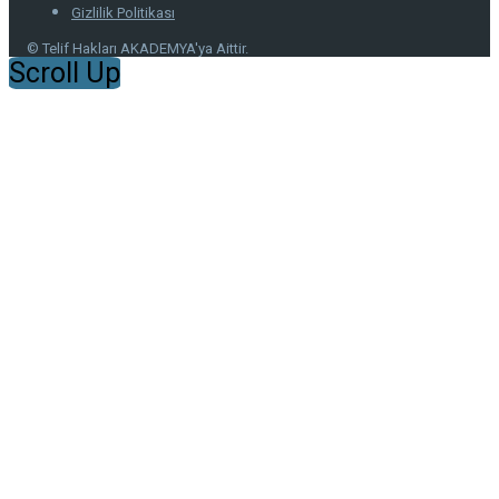
Gizlilik Politikası
© Telif Hakları AKADEMYA'ya Aittir.
Scroll Up