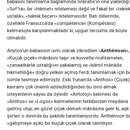
babasını tanımlama bağlamında Sokratis’in ona yüklediği
«Sof^ıa», bir «hikmet» nitelemesi değil ve fakat bir «tekni
ustalık», «teknik beceri» nitelemesidir. Batı dillerinde,
özellikle Fransızca’da «compétence» (Kompêtans)
kelimesiyle karşılanmaktadır ki, uygun tercüme de böyle
olmalıdır.
Anytos’un babasının ismi olarak zikredilen «
Anthêmıon
»,
«Küçük çiçek» mânâsını taşır ve kuvvetle muhtemelen,
«zanaatkârlık ustalığı»nı yakalamış ve «kâmil mânâda
hikmetliliğe» doğru yelken açmış ferdi tanımlamak için b
isimle tesmiye edilmiştir. Eski Yunan’da «Anthos» (Çiçek)
kavramı çok önemli addedildiğinden bu ismi almak
isteyenlerin sayısı da öyledir. «Antoloji» kelimesi de
«Anthos» ve «Logos» kelimelerinin terkibinden meydana
gelmiş olup, en güzel çiçek demeti mânâsına gelir ki, aşk
şiirleri o devirde bu şekilde tanımlanıyordu. Anthêmıon d
«gelişmeye açık» bir küçük çiçek olarak tanıtılıyor.