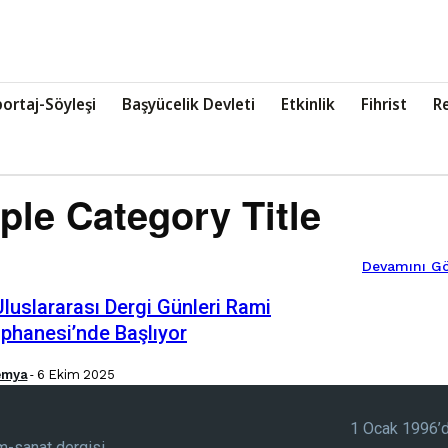
ortaj-Söyleşi
Başyücelik Devleti
Etkinlik
Fihrist
R
le Category Title
Devamını Gö
Uluslararası Dergi Günleri Rami
phanesi’nde Başlıyor
emya
-
6 Ekim 2025
1 Ocak 1996’da
lim-sanat dergisi