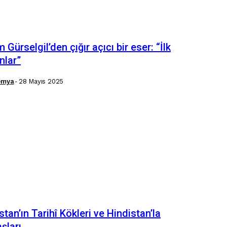
m Gürselgil’den çığır açıcı bir eser: “İlk
nlar”
emya
-
28 Mayıs 2025
stan’ın Tarihî Kökleri ve Hindistan’la
şları