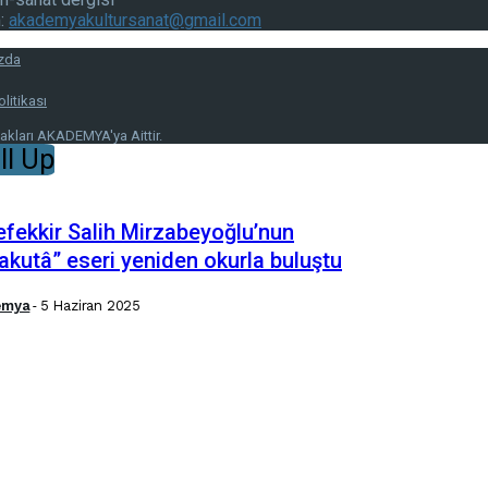
m:
akademyakultursanat@gmail.com
zda
olitikası
Hakları AKADEMYA'ya Aittir.
ll Up
fekkir Salih Mirzabeyoğlu’nun
akutâ” eseri yeniden okurla buluştu
emya
-
5 Haziran 2025