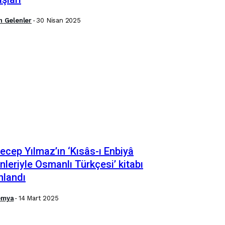
n Gelenler
-
30 Nisan 2025
Recep Yılmaz’ın ‘Kısâs-ı Enbiyâ
nleriyle Osmanlı Türkçesi’ kitabı
nlandı
emya
-
14 Mart 2025