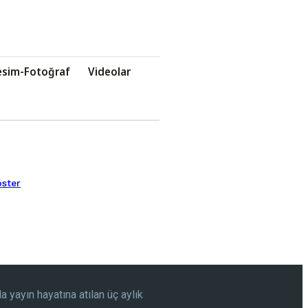
esim-Fotoğraf
Videolar
ster
 yayın hayatına atılan üç aylık