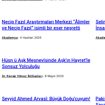
Necip Fazıl Araştırmaları Merkezi “Âlimler
Seli
ve Necip Fazıl” isimli bir eser neşretti
İnsa
Akademya
-
4 Haziran 2025
Akad
Hüsn ü Aşk Mesnevîsinde Aşk’ın Hayret’le
Sonsuz Yolculuğu
Dr. Recep Yılmaz İktibasları
-
8 Mayıs 2025
Seyyid Ahmed Arvasî: Büyük Doğu’cuyum!
Paki
Sava