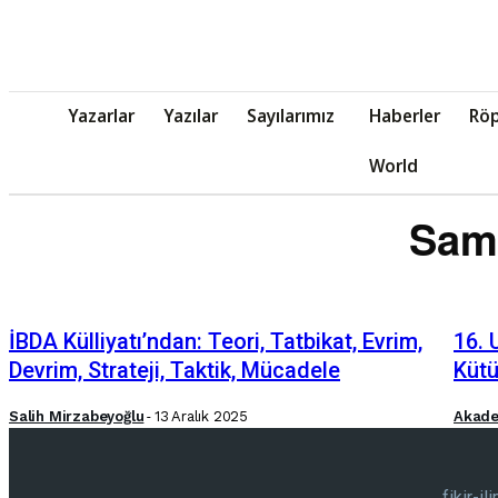
Yazarlar
Yazılar
Sayılarımız
Haberler
Röp
World
Samp
İBDA Külliyatı’ndan: Teori, Tatbikat, Evrim,
16. 
Devrim, Strateji, Taktik, Mücadele
Kütü
Salih Mirzabeyoğlu
-
13 Aralık 2025
Akad
fikir-i