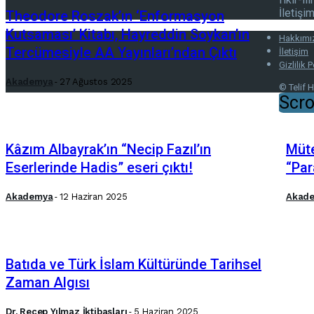
İletişi
Theodore Roszak’ın ‘Enformasyon
Kutsaması’ Kitabı, Hayreddin Soykan’ın
Hakkımı
Tercümesiyle AA Yayınları’ndan Çıktı
İletişim
Gizlilik P
Akademya
-
27 Ağustos 2025
© Telif 
Scro
Kâzım Albayrak’ın “Necip Fazıl’ın
Müte
Eserlerinde Hadis” eseri çıktı!
“Par
Akademya
-
12 Haziran 2025
Akad
Batıda ve Türk İslam Kültüründe Tarihsel
Zaman Algısı
Dr. Recep Yılmaz İktibasları
-
5 Haziran 2025