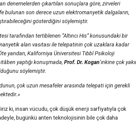
lan denemelerden çıkartılan sonuçlara göre, zirveleri
e bulunan son derece uzun elektromanyetik dalgaların,
ırabileceğini gösterdiğini söylemiştir.
itesi tarafından tertiblenen “Altıncı His” konusundaki bir
yetik alan vasıtası ile telepatinin çok uzaklara kadar
Öte yandan, Kaliforniya Üniversitesi Tıbbî Psikoloji
itâben yaptığı konuşmada,
Prof. Dr. Kogan
’ınkine çok yakı
duğunu söylemiştir.
udunun, çok uzun mesafeler arasında telepati için gerekli
mektedir.»
iriz ki, insan vücudu, çok düşük enerji sarfiyatıyla çok
ifadeyle, bugünkü anten teknolojisinin bile çok daha