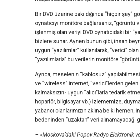
Bir DVD üzerine bakıldığında “hiçbir şey” 
oynatıcıyı monitöre bağlarsanız, “görüntü v
işlenmiş olan veriyi DVD oynatıcıdaki bir “
bizlere sunar. Aynen bunun gibi, insan beyn
uygun “yazılımlar” kullanılarak, “verici” ola
“yazılımlarla” bu verilerin monitöre “görün
Ayrıca, meselenin “kablosuz” yapılabilmes
ve “wireless” internet, “verici”lerden gelen
kalmaksızın- uygun “alıcı”larla tedarik etme
hoparlör, bilgisayar vb.) izlememize, du
yabancı olanlarımızın aklına belki hemen, i
bedeninden “uzaktan” veri alınamayacağı gel
– «Moskova’daki Popov Radyo Elektronik v