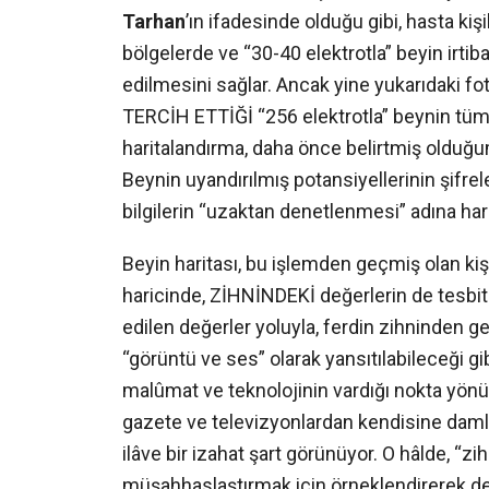
Akademya Yayın
Tarhan
’ın ifadesinde olduğu gibi, hasta k
bölgelerde ve “30-40 elektrotla” beyin irtibat
Gizlilik Politika
edilmesini sağlar. Ancak yine yukarıdaki 
© AKADEMYA
TERCİH ETTİĞİ “256 elektrotla” beynin tüm or
haritalandırma, daha önce belirtmiş olduğu
Beynin uyandırılmış potansiyellerinin şifrel
bilgilerin “uzaktan denetlenmesi” adına ha
Beyin haritası, bu işlemden geçmiş olan kişi
haricinde, ZİHNİNDEKİ değerlerin de tesbit
edilen değerler yoluyla, ferdin zihninden g
“görüntü ve ses” olarak yansıtılabileceği gibi
malûmat ve teknolojinin vardığı nokta yönü
gazete ve televizyonlardan kendisine damlatı
ilâve bir izahat şart görünüyor. O hâlde, “z
müşahhaslaştırmak için örneklendirerek d