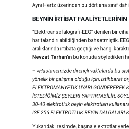
Aynı Hertz üzerinden bu dört ana sınıf dahili
BEYNİN İRTİBAT FAALİYETLERİNİ
“Elektroansefalografi-EEG” denilen bir cihaz
haritalandırılabildiğinden bahsetmiştik. EE
aralıklarında irtibata geçtiği ve hangi karak
Nevzat Tarhan
’ın bu konuda söyledikleri hay
– «
Hastanemizde dirençli vak’alarda bu sist
yönelik bir çalışma olduğu için, istihbarat 
ELEKTROMANYETİK UYARI GÖNDEREREK KİŞ
İSTEDİĞİMİZ ŞEYLERİ YAPTIRTABİLİR, SÖYLET
AKADEMYA
30-40 elektrotluk beyin elektrotları kulla
Hakkında
İSE 256 ELEKTROTLUK BEYİN DALGALARI K
İletişim
Yukarıdaki resimde, başına elektrotlar yerl