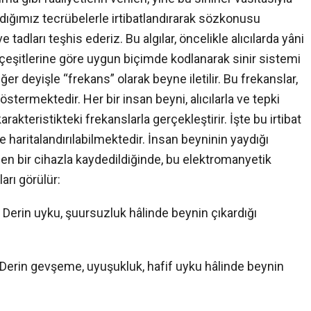
dığımız tecrübelerle irtibatlandırarak sözkonusu
e tadları teşhis ederiz. Bu algılar, öncelikle alıcılarda yâni
ve çeşitlerine göre uygun biçimde kodlanarak sinir sistemi
iğer deyişle “frekans” olarak beyne iletilir. Bu frekanslar,
 göstermektedir. Her bir insan beyni, alıcılarla ve tepki
karakteristikteki frekanslarla gerçekleştirir. İşte bu irtibat
le haritalandırılabilmektedir. İnsan beyninin yaydığı
len bir cihazla kaydedildiğinde, bu elektromanyetik
arı görülür:
= Derin uyku, şuursuzluk hâlinde beynin çıkardığı
= Derin gevşeme, uyuşukluk, hafif uyku hâlinde beynin