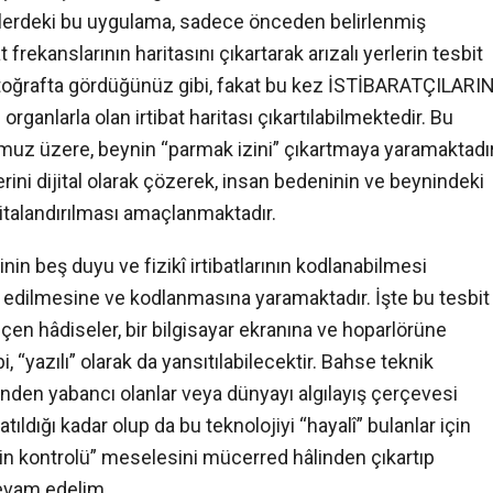
III. Dönem (2017-2018)
Yahudi
ları
işilerdeki bu uygulama, sadece önceden belirlenmiş
Akademya'ya Doğru (2001-2005)
 frekanslarının haritasını çıkartarak arızalı yerlerin tesbit
sı
2001-2005 arası dönemdeki, “Akademya’ya
fotoğrafta gördüğünüz gibi, fakat bu kez İSTİBARATÇILARI
Doğru” sitesi arşivinden seçtiğimiz fikir-
ganlarla olan irtibat haritası çıkartılabilmektedir. Bu
ilim-sanat makaleleri.
muz üzere, beynin “parmak izini” çıkartmaya yaramaktadır
erini dijital olarak çözerek, insan bedeninin ve beynindeki
ritalandırılması amaçlanmaktadır.
nin beş duyu ve fizikî irtibatlarının kodlanabilmesi
 edilmesine ve kodlanmasına yaramaktadır. İşte bu tesbit
eçen hâdiseler, bir bilgisayar ekranına ve hoparlörüne
, “yazılı” olarak da yansıtılabilecektir. Bahse teknik
nden yabancı olanlar veya dünyayı algılayış çerçevesi
ldığı kadar olup da bu teknolojiyi “hayalî” bulanlar için
ihin kontrolü” meselesini mücerred hâlinden çıkartıp
evam edelim.