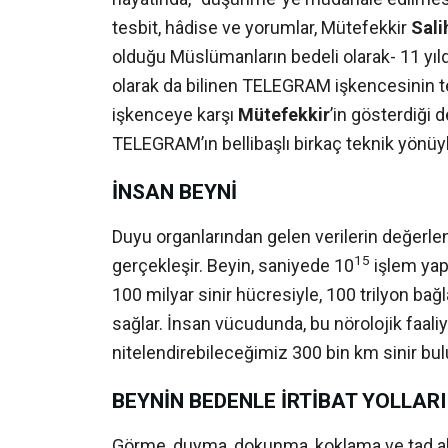
tesbit, hâdise ve yorumlar, Mütefekkir
Sali
olduğu Müslümanların bedeli olarak- 11 yıldı
olarak da bilinen TELEGRAM işkencesinin t
işkenceye karşı
Mütefekkir
’in gösterdiği d
TELEGRAM’ın bellibaşlı birkaç teknik yönüyle 
İNSAN BEYNİ
Duyu organlarından gelen verilerin değerlen
15
gerçekleşir. Beyin, saniyede 10
işlem yapa
100 milyar sinir hücresiyle, 100 trilyon bağl
sağlar. İnsan vücudunda, bu nörolojik faaliy
nitelendirebileceğimiz 300 bin km sinir bu
BEYNİN BEDENLE İRTİBAT YOLLARI
Görme, duyma, dokunma, koklama ve tad alma g