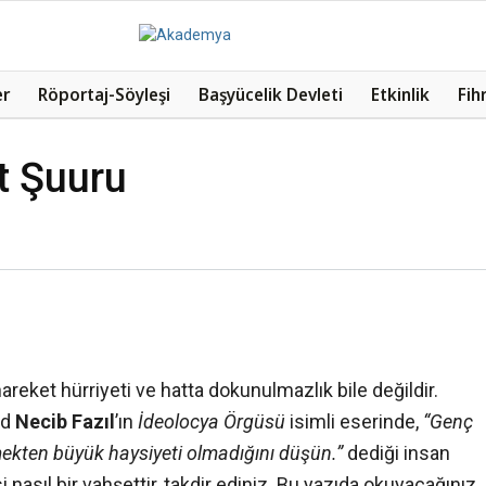
er
Röportaj-Söyleşi
Başyücelik Devleti
Etkinlik
Fih
t Şuuru
reket hürriyeti ve hatta dokunulmazlık bile değildir.
ad
Necib Fazıl
’ın
İdeolocya Örgüsü
isimli eserinde,
“Genç
kten büyük haysiyeti olmadığını düşün.”
dediği insan
asıl bir vahşettir, takdir ediniz. Bu yazıda okuyacağınız