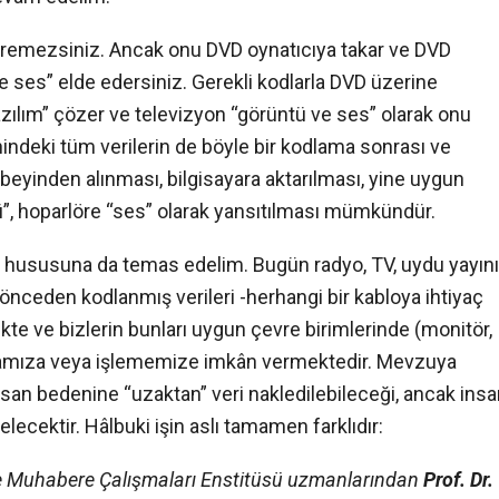
göremezsiniz. Ancak onu DVD oynatıcıya takar ve DVD
e ses” elde edersiniz. Gerekli kodlarla DVD üzerine
yazılım” çözer ve televizyon “görüntü ve ses” olarak onu
indeki tüm verilerin de böyle bir kodlama sonrası ve
n beyinden alınması, bilgisayara aktarılması, yine uygun
tü”, hoparlöre “ses” olarak yansıtılması mümkündür.
i hususuna da temas edelim. Bugün radyo, TV, uydu yayını
 önceden kodlanmış verileri -herhangi bir kabloya ihtiyaç
kte ve bizlerin bunları uygun çevre birimlerinde (monitör,
ymamıza veya işlememize imkân vermektedir. Mevzuya
nsan bedenine “uzaktan” veri nakledilebileceği, ancak ins
ecektir. Hâlbuki işin aslı tamamen farklıdır:
e Muhabere Çalışmaları Enstitüsü uzmanlarından
Prof. Dr.