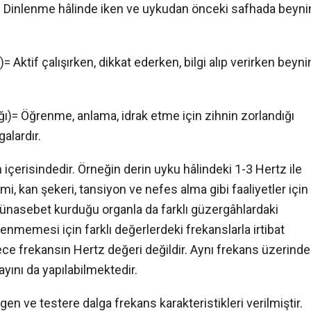
)= Dinlenme hâlinde iken ve uykudan önceki safhada beyni
= Aktif çalışırken, dikkat ederken, bilgi alıp verirken beyni
ğı)= Öğrenme, anlama, idrak etme için zihnin zorlandığı
alardır.
içerisindedir. Örneğin derin uyku hâlindeki 1-3 Hertz ile
mi, kan şekeri, tansiyon ve nefes alma gibi faaliyetler için
r münasebet kurduğu organla da farklı güzergâhlardaki
kilenmemesi için farklı değerlerdeki frekanslarla irtibat
ece frekansın Hertz değeri değildir. Aynı frekans üzerinde
yayını da yapılabilmektedir.
gen ve testere dalga frekans karakteristikleri verilmiştir.