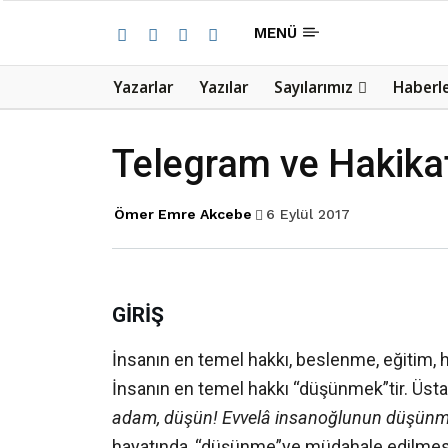
MENÜ
Yazarlar
Yazılar
Sayılarımız
Haberl
Telegram ve Hakika
Ömer Emre Akcebe
6 Eylül 2017
GİRİŞ
İnsanın en temel hakkı, beslenme, eğitim, ha
İnsanın en temel hakkı “düşünmek”tir. Üst
adam, düşün! Evvelâ insanoğlunun düşünme
hayatında, “düşünme”ye müdahale edilmesi n