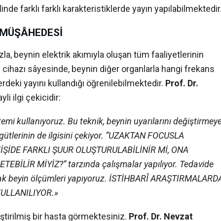
nde farklı farklı karakteristiklerde yayın yapılabilmektedir
N MÜŞÂHEDESİ
la, beynin elektrik akımıyla oluşan tüm faaliyetlerinin
G cihazı sâyesinde, beynin diğer organlarla hangi frekans
terdeki yayını kullandığı öğrenilebilmektedir.
Prof. Dr.
li ilgi çekicidir:
emi kullanıyoruz. Bu teknik, beynin uyarılarını değiştirmey
örgütlerinin de ilgisini çekiyor. “UZAKTAN FOCUSLA
İDE FARKLI ŞUUR OLUŞTURULABİLİNİR Mİ, ONA
EBİLİR MİYİZ?” tarzında çalışmalar yapılıyor. Tedavide
DERGİ ARŞİV
DOS
narak beyin ölçümleri yapıyoruz. İSTİHBARÎ ARAŞTIRMALARD
I. Dönem (1996-1999)
Telegr
ULLANILIYOR.»
II. Dönem (2010-2015)
Başyüc
eştirilmiş bir hasta görmektesiniz.
Prof. Dr. Nevzat