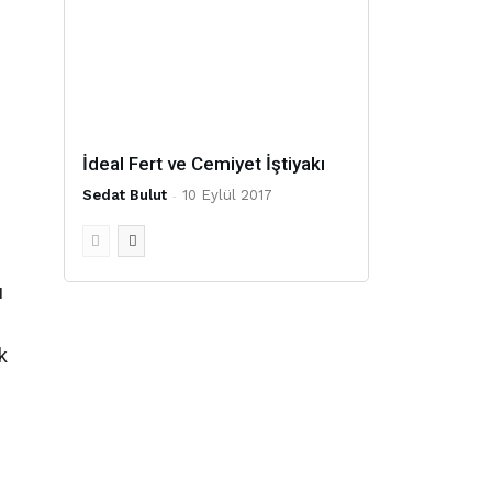
İdeal Fert ve Cemiyet İştiyakı
Sedat Bulut
-
10 Eylül 2017
ı
k