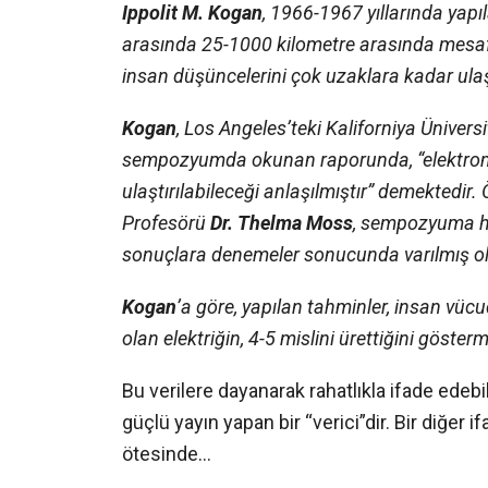
Ippolit M. Kogan
, 1966-1967 yıllarında yapı
arasında 25-1000 kilometre arasında mesaf
insan düşüncelerini çok uzaklara kadar ulaşt
Kogan
, Los Angeles’teki Kaliforniya Ünivers
sempozyumda okunan raporunda, “elektroman
ulaştırılabileceği anlaşılmıştır” demektedir. 
Profesörü
Dr. Thelma Moss
, sempozyuma h
sonuçlara denemeler sonucunda varılmış ol
Kogan
’a göre, yapılan tahminler, insan vüc
olan elektriğin, 4-5 mislini ürettiğini göster
Bu verilere dayanarak rahatlıkla ifade edebil
güçlü yayın yapan bir “verici”dir. Bir diğer 
ötesinde…