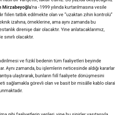
h Mirzabeyoğlu
’na -1999 yılında kurtarılmasına vesile
r fiilen tatbik edilmekte olan ve “uzaktan zihin kontrolü”
eknik izahına, örneklerine, ama aynı zamanda bu
estanlık direnişe dair olacaktır. Yine anlatacaklarımız,
sınırlı olacaktır.
dirilmesi ve fizikî bedenin tüm faaliyetleri beyinde
r. Aynı zamanda, bu işlemlerin neticesinde aldığı kararlar
antıya ulaştırarak, bunların fiilî faaliyete dönüşmesini
eti sağlamakla görevli olan ve basit bir misâlle kablo olara
lunmaktadır.
ibi faaliyetlerin verileri, yine bu sinirler vasıtasıyla