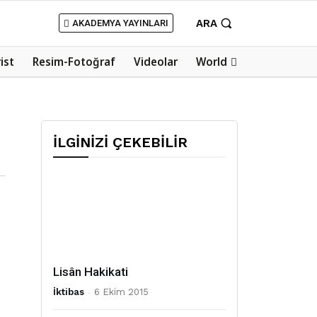
ARA
AKADEMYA YAYINLARI
rist
Resim-Fotoğraf
Videolar
World
İLGİNİZİ ÇEKEBİLİR
Lisân Hakikati
İktibas
-
6 Ekim 2015