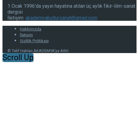
1 Ocak 1996’da yayın hayatına atılan üç aylık fikir-ilim-sanat
dergisi
İletişim:
akademyakultursanat@gmail.com
Hakkımızda
İletişim
Gizlilik Politikası
© Telif Hakları AKADEMYA'ya Aittir.
Scroll Up