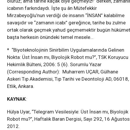
ölürüz; ama tarihe kaçak diye geçmeyiz!” derken, zamanı
icabının farkındaydı. İşte şu ân Mütefekkir
Mirzabeyoğlu’nun verdiği de insanın “İNSAN” kalabilme
savaşıdır ve “zamanın icabı” gereğince, tarihe bu zulme
ortak olarak geçmek yahud geçmemektir bugün hüküme
başta herkesin önündeki temel mesele…
* “Biyoteknolojinin Sinirbilim Uygulamalarında Gelinen
Nokta: Üst İnsan mı, Biyolojik Robot mu?”, TSK Koruyucu
Hekimlik Bülteni, 2006: 5 (6). Sorumlu Yazar
(Corresponding Author): Muharrem UÇAR, Gülhane
Askeri Tıp Akademisi, Tıp Tarihi ve Deontoloji AD, 06018,
Etlik, Ankara.
KAYNAK
:
Hülya Uyar, “Telegram Vesilesiyle: Üst İnsan mı, Biyolojik
Robot mu?”, Haftalık Baran Dergisi, Sayı 292, 16 Ağustos
2012.