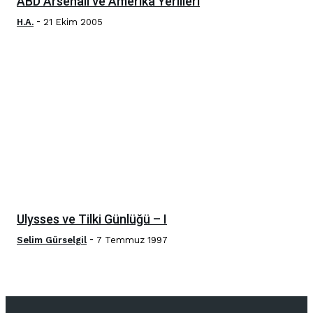
ABD Arsenali ve Amerika Yerlileri
-
H.A.
21 Ekim 2005
Ulysses ve Tilki Günlüğü – I
-
Selim Gürselgil
7 Temmuz 1997