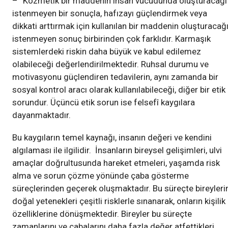
– “Kozmetik bir maddenin insan vücudunda oluşturacağı
istenmeyen bir sonuçla, hafızayı güçlendirmek veya
dikkati arttırmak için kullanılan bir maddenin oluşturacağ
istenmeyen sonuç birbirinden çok farklıdır. Karmaşık
sistemlerdeki riskin daha büyük ve kabul edilemez
olabileceği değerlendirilmektedir. Ruhsal durumu ve
motivasyonu güçlendiren tedavilerin, aynı zamanda bir
sosyal kontrol aracı olarak kullanılabileceği, diğer bir etik
sorundur. Üçüncü etik sorun ise felsefî kaygılara
dayanmaktadır.
Bu kaygıların temel kaynağı, insanın değeri ve kendini
algılaması ile ilgilidir. İnsanların bireysel gelişimleri, ulvi
amaçlar doğrultusunda hareket etmeleri, yaşamda risk
alma ve sorun çözme yönünde çaba gösterme
süreçlerinden geçerek oluşmaktadır. Bu süreçte bireyleri
doğal yetenekleri çeşitli risklerle sınanarak, onların kişilik
özelliklerine dönüşmektedir. Bireyler bu süreçte
zamanlarını ve çabalarını daha fazla değer atfettikleri