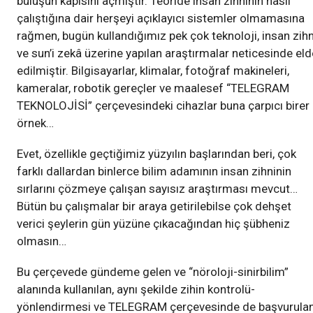
buluşun kapısını açmıştır. Teoride insan zihninin nasıl
çalıştığına dair herşeyi açıklayıcı sistemler olmamasına
rağmen, bugün kullandığımız pek çok teknoloji, insan zihn
ve sun’i zekâ üzerine yapılan araştırmalar neticesinde eld
edilmiştir. Bilgisayarlar, klimalar, fotoğraf makineleri,
kameralar, robotik gereçler ve maalesef “TELEGRAM
TEKNOLOJİSİ” çerçevesindeki cihazlar buna çarpıcı birer
örnek…
Evet, özellikle geçtiğimiz yüzyılın başlarından beri, çok
farklı dallardan binlerce bilim adamının insan zihninin
sırlarını çözmeye çalışan sayısız araştırması mevcut…
Bütün bu çalışmalar bir araya getirilebilse çok dehşet
verici şeylerin gün yüzüne çıkacağından hiç şübheniz
olmasın…
Bu çerçevede gündeme gelen ve “nöroloji-sinirbilim”
alanında kullanılan, aynı şekilde zihin kontrolü-
yönlendirmesi ve TELEGRAM çerçevesinde de başvurula