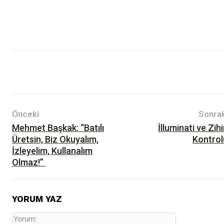
II.DÖNEM 4.SAYI
Yazılar
Bilim-Teknik
Psikoloji
Telegram(Zihin Kontrol)
Önceki
Sonrak
Mehmet Başkak: “Batılı
İlluminati ve Zih
Üretsin, Biz Okuyalım,
Kontrol
İzleyelim, Kullanalım
Olmaz!”
YORUM YAZ
Yorum: