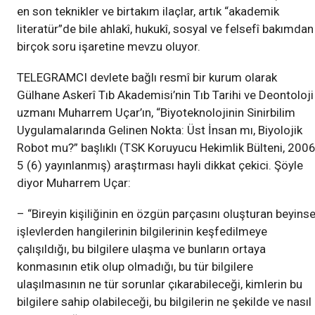
en son teknikler ve birtakım ilaçlar, artık “akademik
literatür”de bile ahlakî, hukukî, sosyal ve felsefî bakımdan
birçok soru işaretine mevzu oluyor.
TELEGRAMCI devlete bağlı resmî bir kurum olarak
Gülhane Askerî Tıb Akademisi’nin Tıb Tarihi ve Deontoloji
uzmanı Muharrem Uçar’ın, “Biyoteknolojinin Sinirbilim
Uygulamalarında Gelinen Nokta: Üst İnsan mı, Biyolojik
Robot mu?” başlıklı (TSK Koruyucu Hekimlik Bülteni, 2006
5 (6) yayınlanmış) araştırması hayli dikkat çekici. Şöyle
diyor Muharrem Uçar:
– “Bireyin kişiliğinin en özgün parçasını oluşturan beyinse
işlevlerden hangilerinin bilgilerinin keşfedilmeye
çalışıldığı, bu bilgilere ulaşma ve bunların ortaya
konmasının etik olup olmadığı, bu tür bilgilere
ulaşılmasının ne tür sorunlar çıkarabileceği, kimlerin bu
bilgilere sahip olabileceği, bu bilgilerin ne şekilde ve nasıl