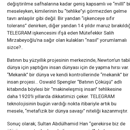
değiştirilme safhalarına kadar geniş kapsamlı ve “millî” bi
meseleyken, kimilerinin bu “tehlike”yi görmezden gelme
tavrı anlaşılır gibi değil. Bir yandan “işkenceye sıfır
tolerans” denirken, diğer yandan 14 yıldır maruz bırakıldı
TELEGRAM işkencesini ifşâ eden Mütefekkir Salih
Mirzabeyoğlu’na sağır olan kulakları “nasıl” yorumlamalı
sizce?..
Batının bu yüzyıllık projesinin merkezinde, Newton’un tabi
dünya için yaptığını insan dünyası için de yapma hırsı var.
“Mekanik” bir dünya ve kendi kontrollerinde “mekanik” bir
insan projesi… Oswald Spengler “Batının Çöküşü” adlı
kitabında böylesi bir “makineleşmiş insan” tehlikesine
daha 1920’li yıllarda dikkatimizi çeker. TELEGRAM
teknolojisinin bugün vardığı nokta itibariyle artık bu
mesele, “metafizik bir dünya savaşı” niteliği kazanmıştır.
Sonuç olarak; Sultan Abdülhamid Han “gerekirse biz de