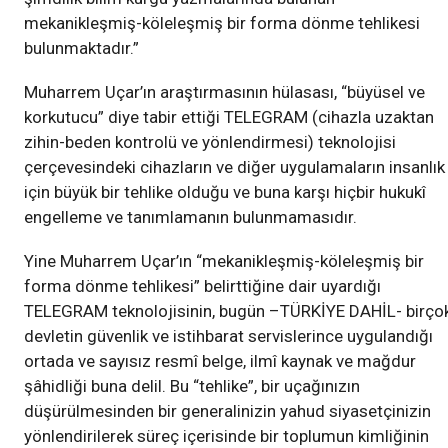
mekanikleşmiş-köleleşmiş bir forma dönme tehlikesi
bulunmaktadır.”
Muharrem Uçar’ın araştırmasının hülasası, “büyüsel ve
korkutucu” diye tabir ettiği TELEGRAM (cihazla uzaktan
zihin-beden kontrolü ve yönlendirmesi) teknolojisi
çerçevesindeki cihazların ve diğer uygulamaların insanlık
için büyük bir tehlike olduğu ve buna karşı hiçbir hukukî
engelleme ve tanımlamanın bulunmamasıdır.
Yine Muharrem Uçar’ın “mekanikleşmiş-köleleşmiş bir
forma dönme tehlikesi” belirttiğine dair uyardığı
TELEGRAM teknolojisinin, bugün –TÜRKİYE DAHİL- birço
devletin güvenlik ve istihbarat servislerince uygulandığı
ortada ve sayısız resmî belge, ilmî kaynak ve mağdur
şâhidliği buna delil. Bu “tehlike”, bir uçağınızın
düşürülmesinden bir generalinizin yahud siyasetçinizin
yönlendirilerek süreç içerisinde bir toplumun kimliğinin